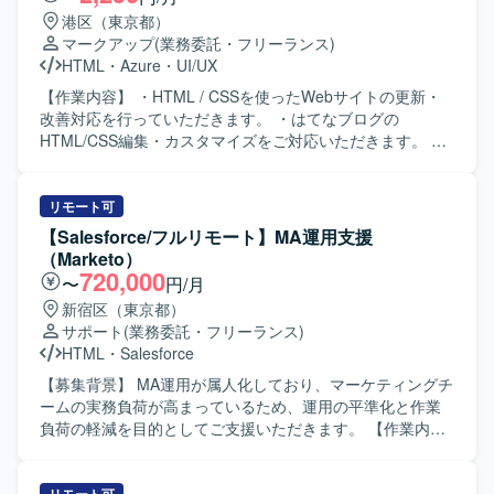
港区（東京都）
マークアップ
(業務委託・フリーランス)
HTML
・
Azure
・
UI/UX
【作業内容】 ・HTML / CSSを使ったWebサイトの更新・
改善対応を行っていただきます。 ・はてなブログの
HTML/CSS編集・カスタマイズをご対応いただきます。 ・
デザイン・コンテンツの修正・追加（テキスト・画像・レ
イアウト等）を実施していただきます。 ・サイト構造・要
件の理解を前提とした導線改善の提案・実装を行っていた
リモート可
だきます。 ・AIツール（ChatGPT・Claude等）を活用した
【Salesforce/フルリモート】MA運用支援
効率的な更新フローの推進を行っていただきます。 ・継続
（Marketo）
的な運用サポートおよびサイト品質の維持・向上に取り組
720,000
〜
円/月
んでいただきます。 【ポジションの魅力】 生成AIを活用し
新宿区（東京都）
た法人向けプロダクトのWebを担い、事業成長に直結する
サポート
(業務委託・フリーランス)
アウトプットを出していただけます。 文言修正だけでな
HTML
・
Salesforce
く、UX・導線設計など、サイト全体の品質向上に関わって
いただけます。 AIを積極活用した業務スタイルが根付いて
【募集背景】 MA運用が属人化しており、マーケティングチ
いる環境でご就業いただけます。 フルリモート・副業・短
ームの実務負荷が高まっているため、運用の平準化と作業
時間稼働から参画可能で、ライフスタイルに合わせて働い
負荷の軽減を目的としてご支援いただきます。 【作業内
ていただけます。 【求める人物像】 Webサイトの裏側の仕
容】 提供されたコンテンツをもとに、Marketoを中心とし
組みを正しく理解し、レイアウトを崩さずに安全な更新作
たMAツールでの実装から運用までをご担当いただきます。
業ができる方を求めています。 指示を待つだけでなく、サ