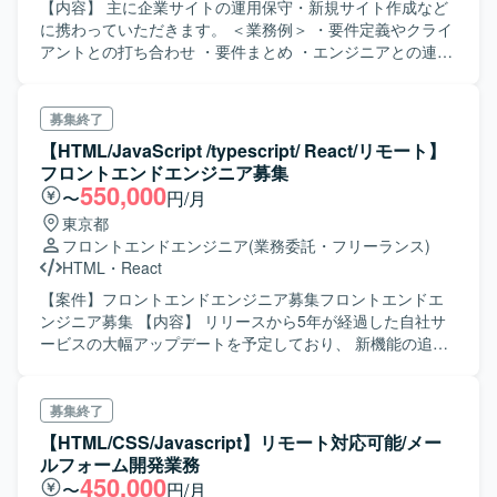
⑧コミュニケーション力ある方、積極的に行動す
【内容】 主に企業サイトの運用保守・新規サイト作成など
る方 ⑨リモートワークができる方 ＜尚可
に携わっていただきます。 ＜業務例＞ ・要件定義やクライ
＞ ⑩SAPに触ったことがある方
アントとの打ち合わせ ・要件まとめ ・エンジニアとの連携
⑪マニュアルが整備されていない作業を実施することもあ
・タスク管理 ・クライアント連携 ・テスト要項作成・実施
るため、 簡易手順書から読解力が可能な方
募集終了
【HTML/JavaScript /typescript/ React/リモート】
フロントエンドエンジニア募集
550,000
〜
円/月
東京都
フロントエンドエンジニア
(業務委託・フリーランス)
HTML
・
React
【案件】フロントエンドエンジニア募集フロントエンドエ
ンジニア募集 【内容】 リリースから5年が経過した自社サ
ービスの大幅アップデートを予定しており、 新機能の追加
や重要機能の改善などの改修作業をお願いする予定です。
制作の進め方や開発の内容や技術選択など、裁量を広く持
てることにやりがいを感じられる方におすすめです。 参加
募集終了
していただくチームは エンジニア4名、デザイナー2名、デ
【HTML/CSS/Javascript】リモート対応可能/メー
ィレクター3名の小規模なチームです。
ルフォーム開発業務
450,000
〜
円/月