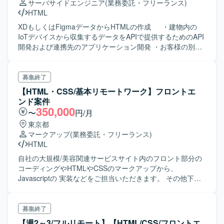
サーバサイドエンジニア
(業務委託・フリーランス)
HTML
XDもしくはFigmaデータからHTMLの作成 ・建物内の
IoTデバイスから収集するデータをAPIで提供するためのAPI
開発および連携先のアプリケーション開発 ・お客様の別シ
ステムで管理している情報を今回の開発対象に集約し、情
報の一見管理するための開発を行います。(電気の使用率、
オフィスの空き情報など) ・AI/Iotの情報の活用する開発に
募集終了
従事できます。 ・単純な開発案件ではなく、何を作るべき
【HTML・CSS/基本リモートワーク】フロントエ
かエンドクライアントと協議して開発します。 ・建物
ンド案件
OS(スマートビルディング) ・大型案件
350,000
〜
円/月
東京都
マークアップ
(業務委託・フリーランス)
HTML
自社の大規模/美容関連サービスサイト内のフロント部分の
コーディングやHTMLやCSSのマークアップから、
Javascriptの 実装などをご担当いただきます。 その他下記
記載。 ・ディレクターとの要件調整 ・デザイナーとの要件
調整 ・新規ページ制作業務、既存ページ改修業務
募集終了
【週2～3/フルリモート】【HTML/CSS/フロントエ