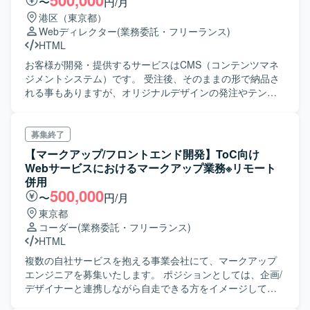
500,000
〜
円/月
港区（東京都）
Webディレクター
(業務委託・フリーランス)
HTML
お客様が開発・提供するサービスはCMS（コンテンツマネ
ジメントシステム）です。 受注後、そのままの形で納品さ
れる事もありますが、オリジナルデザインの発注やテンプ
レートカスタマイズが発生する事が多々あります。 ご参画
後はPM(プロジェクトマネージャー)としてお客様と開発エ
ンジニア、デザイナー、開発パートナーの間に立ち、ロー
募集終了
ンチまでをコントロールしてください。また、ローンチ後
【マークアップ/フロントエンド開発】ToC向け
も機能追加が発生する事があります。 サービスはRuby on
Webサービスにおけるマークアップ業務※リモート
Rails製のCMSですがRuby on Railsの知識は求めません。
併用
一方でHTML 、JS、CSSの知識や、WordPressやShopifyの
500,000
〜
円/月
テンプレートカスタマイズ経験があると尚可です。
東京都
コーダー
(業務委託・フリーランス)
HTML
複数の自社サービスを抱える事業会社にて、マークアップ
エンジニアを募集いたします。 ポジションとしては、企画/
デザイナーと連携しながら自走できる方をイメージしてい
ます。 SEOにも力を入れている為、コアウェブバイタル周