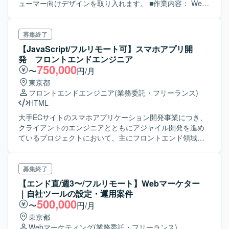
ューマー向けデザインを取り入れます。 ■作業内容： Web
コーダー として、コーディング業務を行っていただきま
す。
募集終了
【JavaScript/フルリモート可】スマホアプリ開
発 フロントエンドエンジニア
750,000
〜
円/月
東京都
フロントエンドエンジニア
(業務委託・フリーランス)
HTML
大手ECサイトのスマホアプリケーション開発事業につき、
クライアントのエンジニアとともにアジャイル開発を進め
ているプロジェクトにおいて、主にフロントエンド領域の
開発をご担当頂きます。
募集終了
【エンド直/週3〜/フルリモート】Webマーケター
｜自社ツールの設定・運用案件
500,000
〜
円/月
東京都
Webマーケティング
(業務委託・フリーランス)