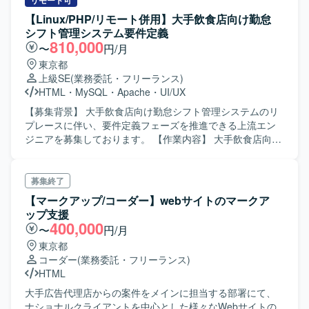
具体的には、メール配信の設定、キャンペーンの設計およ
リモート可
イトの構造や目的に合わせて自発的に動ける方を求めてい
び設定、リスト操作、プログラムやトークンの実装・調整
【Linux/PHP/リモート併用】大手飲食店向け勤怠
ます。 単なる作業の代行者ではなく、サイトをより良くす
など、各種マーケティング施策の実務オペレーションを行
シフト管理システム要件定義
るための運用パートナーとして伴走できる方を求めていま
っていただきます。 【求める人物像】 MA運用におけるル
810,000
〜
円/月
す。
ールやテンプレートを正確に守りながら作業を進められる
東京都
方を求めています。細かな確認作業やテスト・チェック対
上級SE
(業務委託・フリーランス)
応を丁寧に行い、安定した品質で運用を継続できる方が望
HTML
・
MySQL
・
Apache
・
UI/UX
ましいです。 【ポジションの魅力】 MA運用の実務を通じ
て、マーケティングオートメーション領域の知見を深める
【募集背景】 大手飲食店向け勤怠シフト管理システムのリ
ことができます。属人化している運用の平準化に関わるこ
プレースに伴い、要件定義フェーズを推進できる上流エン
とで、運用設計や改善提案にも携わる機会があり、マーケ
ジニアを募集しております。 【作業内容】 大手飲食店向け
ティングチームの中核メンバーとしてご活躍いただけま
勤怠シフト管理システムの要件定義業務をご担当いただき
す。 【開発環境】 MAツールとしてMarketoを中心に、
ます。 現行業務およびシステムのヒアリングを行い、必要
HTML/CSSで構成されたLPやフォームを取り扱う環境とな
な機能要件・非機能要件を整理していただきます。 画面モ
募集終了
ります。
ックアップを作成し、利用者目線での画面遷移や入力項目
【マークアップ/コーダー】webサイトのマークア
の整理を行っていただきます。 要件定義書、各種ドキュメ
ップ支援
ントなど、設計以降の工程で利用する成果物を作成してい
400,000
〜
円/月
ただきます。 作成したモックアップを設計工程で流用でき
東京都
るよう、画面構成や項目定義を具体化していただきます。
コーダー
(業務委託・フリーランス)
【求める人物像】 関係者とのコミュニケーションを円滑に
HTML
行いながら、主体的に要件を整理できる方を求めておりま
す。 限られた打ち合わせ時間の中で論点整理や意思決定を
大手広告代理店からの案件をメインに担当する部署にて、
リードできる方を歓迎いたします。 ドキュメントやモック
ナショナルクライアントを中心とした様々なWebサイトの