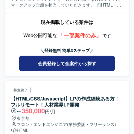
アップの品質にこだわり、わかりやすいアウトプットを心
マークアップ全般を担当していただきます。 ①HTML・
掛けられる方を想定しております。 【ポジションの魅力】
CSSによるサイト設計及びコーディング ②JavaScriptや
要件定義フェーズから参画いただくため、システム全体の
JavaScriptのフレームワーク・ライブラリを使ったフロント
現在掲載している案件は
構想策定や画面仕様の設計に深く関与していただけます。
エンド開発 ③SEOやWEB解析に関する知識に基づいた設計
飲食業界向けサービスの業務知識を習得しながら、上流工
及びコーディング ④各種CMSにおけるフロント設計及びコ
程の経験を積むことができます。 作成したモックアップが
「一部案件のみ」
ーディング
Web公開可能な
です
そのまま後続工程の設計・開発に活用されるため、成果物
の価値を実感しやすいポジションです。 【開発環境】
＼登録無料 簡単3ステップ／
LAMP構成を想定したWebアプリケーション基盤を前提とし
た要件定義を行っていただきます。
会員登録して全案件から探す
募集終了
【HTML/CSS/Javascript】LPの作成経験ある方！
フルリモート！人材業界LP開発
350,000
〜
円/月
東京都
フロントエンドエンジニア
(業務委託・フリーランス)
HTML