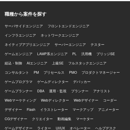
職種から案件を探す
サーバサイドエンジニア
フロントエンドエンジニア
インフラエンジニア
ネットワークエンジニア
ネイティブアプリエンジニア
サーバーエンジニア
テスター
ゲームエンジニア
LAMP系エンジニア
PL
汎用機
ブリッジSE
組込・制御
AIエンジニア
上級SE
フルスタックエンジニア
コンサルタント
PM
プリセールス
PMO
プロダクトマネージャー
ゲームプログラマ
ゲームディレクター
デバッカー
ゲームプランナー
DBA
運用・監視
プランナー
アナリスト
Webマーケティング
Webディレクター
Webデザイナー
コーダー
デザイナー
Flash
イラストレーター
マークアップ
アニメーター
CGデザイナー
クリエイター
動画編集
マーケター
ゲームデザイナー
ライター
UI/UX
オペレーター
ヘルプデスク