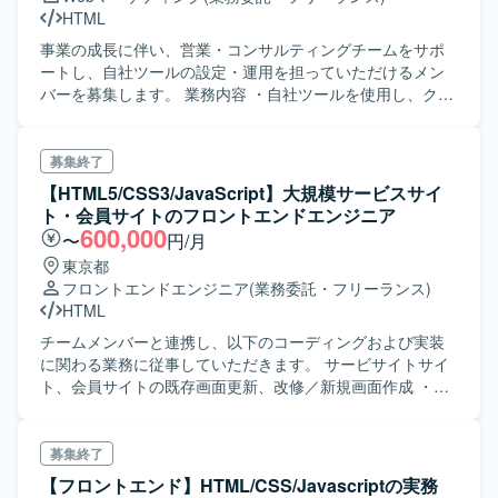
HTML
事業の成長に伴い、営業・コンサルティングチームをサポ
ートし、自社ツールの設定・運用を担っていただけるメン
バーを募集します。 業務内容 ・自社ツールを使用し、クラ
イアントのwebサービスグロース施策を設定・運用
募集終了
【HTML5/CSS3/JavaScript】大規模サービスサイ
ト・会員サイトのフロントエンドエンジニア
600,000
〜
円/月
東京都
フロントエンドエンジニア
(業務委託・フリーランス)
HTML
チームメンバーと連携し、以下のコーディングおよび実装
に関わる業務に従事していただきます。 サービサイトサイ
ト、会員サイトの既存画面更新、改修／新規画面作成 ・フ
ィジビリティ調査、設計、実装 ・既存モジュールを用いた
コーディング ・新規モジュールの詳細設計・実装 ・開発環
境／商用環境の表示検証
募集終了
【フロントエンド】HTML/CSS/Javascriptの実務