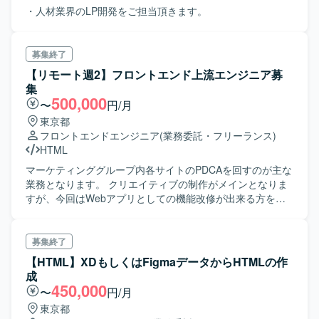
・人材業界のLP開発をご担当頂きます。
募集終了
【リモート週2】フロントエンド上流エンジニア募
集
500,000
〜
円/月
東京都
フロントエンドエンジニア
(業務委託・フリーランス)
HTML
マーケティンググループ内各サイトのPDCAを回すのが主な
業務となります。 クリエイティブの制作がメインとなりま
すが、今回はWebアプリとしての機能改修が出来る方を募
集します。どちらにも苦手意識が無い方を是非お探し願い
ます。
募集終了
【HTML】XDもしくはFigmaデータからHTMLの作
成
450,000
〜
円/月
東京都