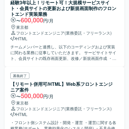
経験3年以上！リモート可！大規模サービスサイ
ト・会員サイトの更新および新規画面制作のフロン
トエンド実装業務
600,000
〜
円/月
東京都
フロントエンドエンジニア
(業務委託・フリーランス)
HTML
チームメンバーと連携し、以下のコーディングおよび実装
に関わる業務に従事していただきます。 サービサイトサイ
ト、会員サイトの既存画面更新、改修／新規画面作成 ・フ
ィジビリティ調査、設計、実装 ・既存モジュールを用いた
コーディング ・新規モジュールの詳細設計・実装 ・開発環
境／商用環境の表示検証
募集終了
【リモート併用可/HTML】Web系フロントエンジ
ニア案件
500,000
〜
円/月
東京都
フロントエンドエンジニア
(業務委託・フリーランス)
HTML
・フロント側システム設計・開発・運営 ・運営に関する各
種業務(サポート、業務効率化のシステム開発) ・不具合修