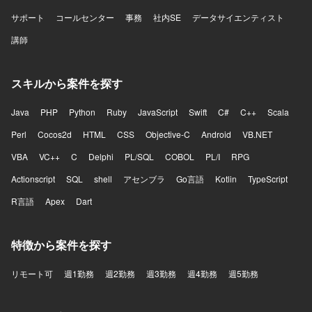
サポート
コールセンター
事務
社内SE
データサイエンティスト
講師
スキルから案件を探す
Java
PHP
Python
Ruby
JavaScript
Swift
C#
C++
Scala
Perl
Cocos2d
HTML
CSS
Objective-C
Android
VB.NET
VBA
VC++
C
Delphi
PL/SQL
COBOL
PL/I
RPG
Actionscript
SQL
shell
アセンブラ
Go言語
Kotlin
TypeScript
R言語
Apex
Dart
特徴から案件を探す
リモート可
週1勤務
週2勤務
週3勤務
週4勤務
週5勤務