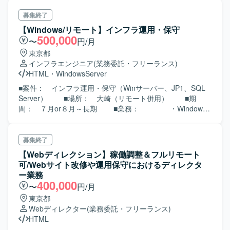
りの知見が非常に重要です。
募集終了
【Windows/リモート】インフラ運用・保守
500,000
〜
円/月
東京都
インフラエンジニア
(業務委託・フリーランス)
HTML
・
WindowsServer
■案件： インフラ運用・保守（Winサーバー、JP1、SQL
Server） ■場所： 大崎（リモート併用） ■期
間： ７月or８月～長期 ■業務： ・Windows
サーバ、SQL Server、JPI等のインフラよりの 運
用・保守業務 ・障害が発生した場合、1次切り分けだ
けでなく 障害の調査や、障害の対応もして頂きま
募集終了
す ・シフトでの夜間勤務にも対応 ■スキル：
【Webディレクション】稼働調整＆フルリモート
＜必須＞ ①Winサーバ運用・保守経験
可/Webサイト改修や運用保守におけるディレクタ
②WindowsOS ： (パッチ適用、セッ
ー業務
トアップ、ネットワーク、ユーザ登録） ③SQL
400,000
〜
円/月
Server（基礎知識、基本操作） ④JP1経験（基礎
東京都
知識、基本操作） ⑤1次切り分けだけでなく、障害
Webディレクター
(業務委託・フリーランス)
の調査や、障害の対応ができる。 ⑥HTML、
HTML
SQL（基本操作） ⑦Ms office（Excel、Word）