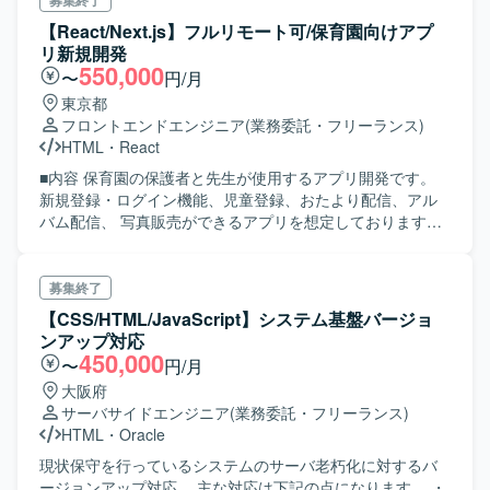
募集終了
【React/Next.js】フルリモート可/保育園向けアプ
リ新規開発
550,000
〜
円/月
東京都
フロントエンドエンジニア
(業務委託・フリーランス)
HTML
・
React
■内容 保育園の保護者と先生が使用するアプリ開発です。
新規登録・ログイン機能、児童登録、おたより配信、アル
バム配信、 写真販売ができるアプリを想定しております。
フロントエンドチームメンバーとしてのアサインとなりま
す。 体制としてフロントテックリード、フロントエンジニ
ア、 今回募集となる方の3名チームです。 当ポジションに
募集終了
求める事としてはタスクに沿って とにかくガリガリとコー
【CSS/HTML/JavaScript】システム基盤バージョ
ドを書いてほしいです。 質問がある場合は抱え込まず聞い
ンアップ対応
てくださると嬉しいです。 オリジナリティやご自身のこだ
450,000
〜
円/月
わりは無く、素直な方だと望ましいです。 ■求める人物像
大阪府
・コミュニケーションを主体的に取る事が可能な方 ・素直
サーバサイドエンジニア
(業務委託・フリーランス)
な方 ・諦めない方
HTML
・
Oracle
現状保守を行っているシステムのサーバ老朽化に対するバ
ージョンアップ対応。 主な対応は下記の点になります。 ・