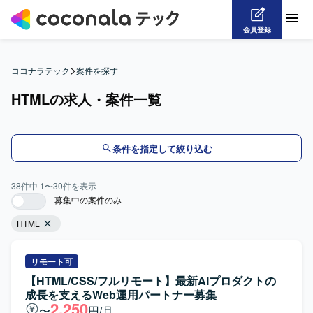
会員登録
>
ココナラテック
案件を探す
HTMLの求人・案件一覧
条件を指定して絞り込む
38
件中
1
〜
30
件を表示
募集中の案件のみ
HTML
リモート可
【HTML/CSS/フルリモート】最新AIプロダクトの
成長を支えるWeb運用パートナー募集
2,250
〜
円/月