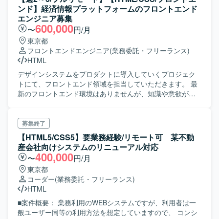
ンド】経済情報プラットフォームのフロントエンド
エンジニア募集
600,000
〜
円/月
東京都
フロントエンドエンジニア
(業務委託・フリーランス)
HTML
デザインシステムをプロダクトに導入していくプロジェク
トにて、フロントエンド領域を担当していただきます。 最
新のフロントエンド環境はありませんが、知識や意欲があ
れば提案できる環境です。 主な業務内容： ・Javaおよび
HTMLで構築された既存プロダクトのソースコードを修正
し、デザインシステムに適合させる。 ・チームと協力し
募集終了
て、デザインシステムの変更や新機能の実装に関するミー
【HTML5/CSS5】要業務経験/リモート可 某不動
ティングに参加。 ・その他デザインシステムを推進する作
産会社向けシステムのリニューアル対応
業。
400,000
〜
円/月
東京都
コーダー
(業務委託・フリーランス)
HTML
■案件概要： 業務利用のWEBシステムですが、利用者は一
般ユーザー同等の利用方法を想定していますので、 コンシ