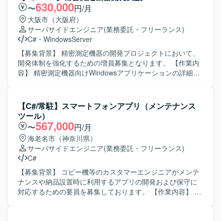
元するPCアプリケーションの開発に携わって頂きます。合
630,000
〜
円/月
成、メッシュ化、各フィルター処理はライブラリとして提
大阪市（大阪府）
供されており、それらを用いて3D表示を行う実装を担当し
サーバサイドエンジニア
(業務委託・フリーランス)
て頂きます。 【求める人物像】 チームの一員として積極的
C#
・
WindowsServer
にアイデアや問題を共有し、周囲と連携しながら主体的に
開発を進めて頂ける方を求めております。新しい技術や3D
【募集背景】 精密測定機器の開発プロジェクトにおいて、
表現に興味を持ち、自ら学びながら改善提案ができる方が
開発体制を強化するための増員募集となります。 【作業内
望ましいです。 【ポジションの魅力】 2D画像から3Dデー
容】 精密測定機器向けWindowsアプリケーションの詳細設
タを復元するという専門性の高い領域に携わることがで
計からテスト工程までをご担当いただきます。既存機能の
き、3D表示やメッシュ化などの技術要素を実務を通じて深
改修や新機能追加における実装およびテストを行っていた
めて頂けます。提供ライブラリを活用しつつ、GUIや表示周
だきます。 【求める人物像】 C#およびWPFを用いた開発
【C#/常駐】スマートフォンアプリ（メンテナンス
りの設計・実装を主体的に行うことで、アプリケーション
経験を活かし、仕様を的確に理解して自走して作業を進め
ツール）
開発スキルと3D関連の知見を同時に磨ける環境です。 【開
られる方を求めています。オブジェクト指向を意識した設
567,000
〜
円/月
発環境】 開発言語はC#.netを使用し、開発環境は
計・実装ができ、チーム内でのコミュニケーションを大切
海老名市（神奈川県）
VisualStudioを利用致します。
にできる方が望ましいです。 【ポジションの魅力】 精密測
サーバサイドエンジニア
(業務委託・フリーランス)
定機器という専門性の高い領域での開発経験を積むことが
C#
でき、C#やWPFを用いたWindowsアプリケーション開発ス
キルをさらに深めていただけます。長期的な参画を通じ
【募集背景】 コピー機等のカスタマーエンジニアがメンテ
て、要件理解からテストまで一連の工程に携わることがで
ナンスや納品設置時に利用するアプリの開発および保守に
きます。 【開発環境】 C#、WPFを用いたWindowsアプリ
対応するための要員を募集しております。 【作業内容】 コ
ケーション開発環境での作業となります。
ピー機等のカスタマーエンジニアがメンテナンスや納品設
置時に利用するスマートフォンアプリの開発および保守に