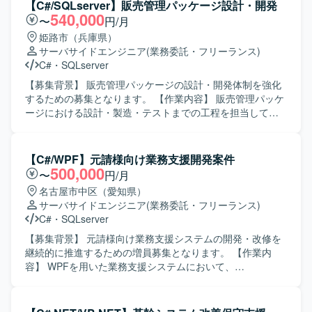
携わって頂きます。市場で発生した問題の再現、ログを用
【C#/SQLserver】販売管理パッケージ設計・開発
いた原因解析、ソフトウェアの修正などを行って頂きま
540,000
〜
円/月
す。 【求める人物像】 ユーザーの業務を理解しながら主体
姫路市（兵庫県）
的に問題解決に取り組んで頂ける方を求めております。顧
サーバサイドエンジニア
(業務委託・フリーランス)
客とのコミュニケーションを取りながら、柔軟に調整や改
C#
・
SQLserver
善提案を行って頂ける方が望ましいです。 【ポジションの
魅力】 現場で利用されるメンテナンスツールの開発および
【募集背景】 販売管理パッケージの設計・開発体制を強化
保守を通じて、業務効率化や品質向上に直接貢献して頂け
するための募集となります。 【作業内容】 販売管理パッケ
ます。市場からのフィードバックをもとにした改善サイク
ージにおける設計・製造・テストまでの工程を担当してい
ルに継続的に携わることで、保守開発の経験を幅広く積ん
ただきます。 【求める人物像】 設計から製造、テストまで
で頂けます。 【開発環境】 C#を用いたスマートフォンアプ
一貫して対応できる方を求めております。 【ポジションの
リ開発環境での保守開発を行って頂きます。.NET MAUIや
魅力】 販売管理パッケージの開発に上流から携わることが
【C#/WPF】元請様向け業務支援開発案件
Xamarinなどの関連技術を用いた開発を行う可能性がござい
でき、継続的な参画の可能性もございます。 【開発環境】
500,000
〜
円/月
ます。
C#(WEB)、SQLServerを利用した環境での開発となりま
名古屋市中区（愛知県）
す。
サーバサイドエンジニア
(業務委託・フリーランス)
C#
・
SQLserver
【募集背景】 元請様向け業務支援システムの開発・改修を
継続的に推進するための増員募集となります。 【作業内
容】 WPFを用いた業務支援システムにおいて、
MVVM(Model View ViewModel)パターンでの詳細設計を担
当していただきます。詳細設計に基づき、単体テスト仕様
書および結合テスト仕様書を作成していただきます。 【求