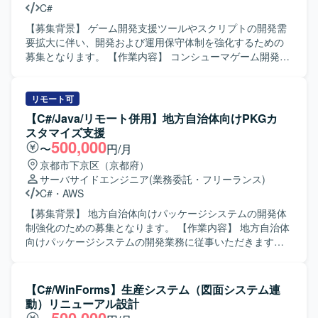
C#
律的に手を動かしていただける方を歓迎いたします。 【ポ
ジションの魅力】 ReactとC#を用いたWebシステム開発に
【募集背景】 ゲーム開発支援ツールやスクリプトの開発需
おいて、フロントエンドとサーバーサイド双方の実装経験
要拡大に伴い、開発および運用保守体制を強化するための
を積むことができます。技術水準の高いリーダーやフォロ
募集となります。 【作業内容】 コンシューマゲーム開発環
ー担当エンジニアと共に開発を行うことで、コード品質や
境向けの各種ツールおよびスクリプトの開発・改善を行っ
設計力の向上が期待できます。 【開発環境】 フロントエン
ていただきます。C#やPython、cmd、powershellなどを用
ドにReact、サーバーサイドにC#、データベースにSQL
いて、開発フローを支援するための機能追加や改善を実施
リモート可
Serverを利用したWebシステムとなります。
いたします。また、コンシューマゲーム開発環境の運用保
【C#/Java/リモート併用】地方自治体向けPKGカ
守サポートとして、担当ツールやジョブの不具合調査や修
スタマイズ支援
正対応のサポートも行っていただきます。 【求める人物
500,000
〜
円/月
像】 ゲーム開発を支える開発環境やツール開発に意欲的に
京都市下京区（京都府）
取り組める方を求めております。開発フローの効率化や自
サーバサイドエンジニア
(業務委託・フリーランス)
動化に関心を持ち、主体的に改善提案を行っていただける
C#
・
AWS
方ですと望ましいです。 【ポジションの魅力】 コンシュー
マゲーム開発を支える基盤となるツールやスクリプトの開
【募集背景】 地方自治体向けパッケージシステムの開発体
発に携わることができ、開発チーム全体の生産性向上に直
制強化のための募集となります。 【作業内容】 地方自治体
接貢献できるポジションです。ゲーム開発フローや各種開
向けパッケージシステムの開発業務に従事いただきます。
発ツールに関する知見を広く深めることができます。 【開
既存パッケージの機能拡張やカスタマイズ対応を中心にご
発環境】 C#、Python、cmd、powershell、Gitなどを用いた
対応いただきます。 【求める人物像】 自治体業務に関する
コンシューマゲーム開発環境向けのツールおよびスクリプ
知見を活かしながら、関係者と円滑にコミュニケーション
【C#/WinForms】生産システム（図面システム連
ト開発となります。
を取りつつ開発を進めていただける方を求めております。
動）リニューアル設計
【ポジションの魅力】 自治体向け業務システム開発を通じ