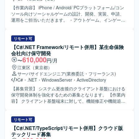
するアプリケーション設定やテスト業務に主体的に取り組
んでいただける方を求めております。SQLやC#を用いた作
【作業内容】 iPhone / Android/ PCプラットフォーム/コン
業に対して責任感を持ち、丁寧に設定や検証を進めていた
ソール向けソーシャルゲームの設計、開発、実装、申請、
だける方が望ましいです。 【ポジションの魅力】 文書保管
運用をご担当いただきます。 ・アウトゲーム、インゲーム
業務に関わるアプリケーション設定や汎用ツールの設定・
基盤部分の設計および実装 ・アウトゲーム、インゲーム機
改修、動作検証まで幅広い工程に携わることができます。
能部分の新規実装および改修 ・アウトゲーム、インゲーム
SQLやC#などのスキルを活かしつつ、業務フローに沿った
機能部分の量産設計および実装 ・アウトゲーム、インゲー
リモート可
システムとツールの連携確認など、実務に近い検証作業の
ム部分を効率的に開発するために必要な周辺ツールの実装
【C#/.NET Framework/リモート併用】某生命保険
経験を積むことができます。 【開発環境】 SQL、C#、
および改修 ・その他、エンジニア/デザイナー/プランナー間
会社向け保守開発
VB.NET、Excelを用いた環境で作業していただきます。
とのコミュニケーション 【求める人物像】 ・常により良い
610,000
〜
円/月
モノづくりを追求できる方です。 ・チームワークを重んじ
江東区（東京都）
る方です。 ・ゲームシステムを理解して制作できる方で
サーバサイドエンジニア
(業務委託・フリーランス)
す。 ・自走できる方です。 【開発環境】 ・開発ツール：
C#
・
.NET
・
WindowsServer
・
ActiveDirectory
Unity ・ライブラリ：UniTask、UniRx、MasterMemory
【募集背景】 システム更改後のクライアント基盤における
保守開発体制を強化するための募集となります。 【作業内
容】 クライアント基盤端末に対して、機能修正や機能追
加、不具合箇所の特定と解消の対応を行っていただきま
す。対応後はお客様承認を得て、各端末への適用作業を順
次実施していただきます。 【求める人物像】 原因調査を主
リモート可
体的に行い、代替案の検討を含めて粘り強く対応いただけ
【C#/.NET/TypeScript/リモート併用】クラウド版
る方を求めています。周囲と連携しながら丁寧に作業を進
テックリード募集
めていただける方が望ましいです。 【ポジションの魅力】