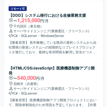
方が望ましいです。 【ポジションの魅力】 ECサイト案件
機への同等機能開発を行っていただきます。C++で作られて
において、詳細設計からテストまで一貫して携わることが
いたターミナルアプリをC#へ置き換える作業は完了してお
リモート可
できるため、上流から下流まで幅広い工程の経験を積むこ
り、置き換えたC#のソースに対する再設計や新規機能追加
【DDD】システム移行における改修業務支援
とができます。新規開発だけでなく既存機能の改修や品質
などの開発フェーズを担当していただきます。作業工程と
1,215,000
〜
円/月
向上対応にも関わることで、安定稼働やパフォーマンス向
しては設計、開発、テストをご担当いただきます。 【求め
千代田区（東京都）
上を意識した開発スキルを高めることができます。参画後
る人物像】 設計上の課題を改善できる提案力をお持ちの方
サーバサイドエンジニア
(業務委託・フリーランス)
のスキルやご経験に応じて他案件にも関わる機会があり、
を求めております。客先とのコミュニケーションを取りな
C#
・
SQLserver
・
WindowsServer
多様なドメインの開発経験を積める環境です。 【開発環
がら、提案やアサーティブコミュニケーションを行い、主
境】 C#を用いたWebシステム開発環境で、MySQLをデー
体的に業務を推進していただける方が望ましいです。 【ポ
【募集背景】 長年稼働している既存の基幹システムから自
タベースとして利用いたします。Windows環境上での開発
ジションの魅力】 旧システムから新システムへの移行プロ
社開発の新規システムへの段階的なリプレイスプロジェク
となり、バージョン管理ツールとしてGitを利用するケース
ジェクトにおいて、C++からC#へのマイグレーション後の
トが進行しており、複雑な依存関係を解消し安全かつスム
があります。
再設計や新規機能開発に携わることができます。アーキテ
ーズなシステム移行を実現するためのアーキテクチャ改善
クチャ再設計に注力できる環境であり、C#の知識や開発経
および開発を推進する必要があるための募集となります。
験を活かしながら組込み開発のような領域にも関わること
【作業内容】 既存の基幹システムと多数の周辺システムや
【HTML/CSS/JavaScript】医療機器制御アプリ開
ができます。 【開発環境】 C++で作られていたターミナル
社内ツールとの間で複雑化しているデータ参照の整理や紐
発
アプリをC#へ置き換えた環境で、C#を使った組込み開発の
解きを行い、クリーンアーキテクチャなどの設計思想を取
540,000
〜
円/月
ようなイメージのシステムを対象として開発していただき
り入れた設計やリファクタリングを実施してシステム間の
尼崎市（兵庫県）
ます。
結合度を下げていただきます。また、新システム側に現行
サーバサイドエンジニア
(業務委託・フリーランス)
の基幹システムと同等の役割やデータ構造を持つ疑似デー
C#
・
SQLserver
タベースを構築し、既存の周辺システムの参照先を切り替
えた上で正常に動作するかどうかの確認や検証テストを行
【募集背景】 医療機器制御アプリ開発プロジェクトにおい
っていただきます。さらに、データ整理および参照先の切
て、開発体制強化のため増員を予定しております。 【作業