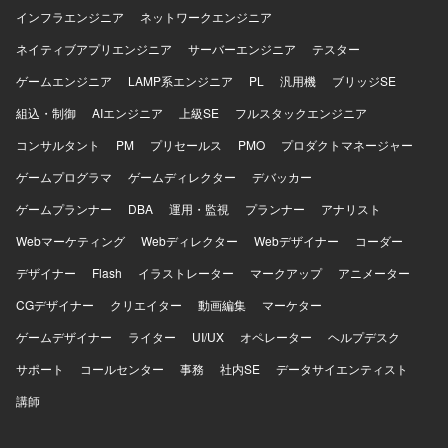
インフラエンジニア
ネットワークエンジニア
ネイティブアプリエンジニア
サーバーエンジニア
テスター
ゲームエンジニア
LAMP系エンジニア
PL
汎用機
ブリッジSE
組込・制御
AIエンジニア
上級SE
フルスタックエンジニア
コンサルタント
PM
プリセールス
PMO
プロダクトマネージャー
ゲームプログラマ
ゲームディレクター
デバッカー
ゲームプランナー
DBA
運用・監視
プランナー
アナリスト
Webマーケティング
Webディレクター
Webデザイナー
コーダー
デザイナー
Flash
イラストレーター
マークアップ
アニメーター
CGデザイナー
クリエイター
動画編集
マーケター
ゲームデザイナー
ライター
UI/UX
オペレーター
ヘルプデスク
サポート
コールセンター
事務
社内SE
データサイエンティスト
講師