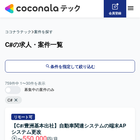
会員登録
>
ココナラテック
案件を探す
C#の求人・案件一覧
条件を指定して絞り込む
759
件中
1
〜
30
件を表示
募集中の案件のみ
C#
リモート可
【C#/豊洲基本出社】自動車関連システムの端末AP
システム更改
550,000
〜
円/月