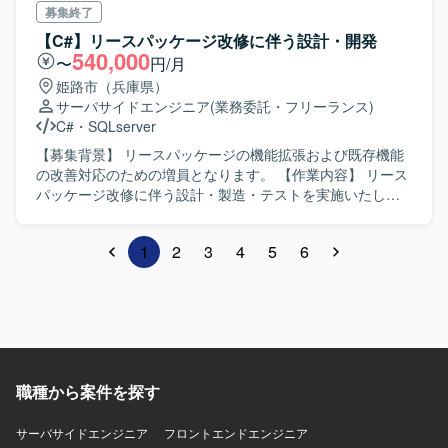
【開発環境】 バックエンド：C#／.NET、フロントエンド：
基本設計から結合テストまで一連の工程をご担当いただき
募集終了
TypeScript(React)、クラウド：Azure 等の環境で開発を行
ます。 【求める人物像】 基本設計以降の工程を主体的に進
【C#】リースパッケージ改修に伴う設計・開発
っております。
められる方、自ら課題を発見し改善提案ができる方、関係
540,000
〜
円/月
者と円滑にコミュニケーションを取りながら開発を進めら
姫路市（兵庫県）
れる方を求めております。 【ポジションの魅力】 小規模な
サーバサイドエンジニア
(業務委託・フリーランス)
システムであるため、上流工程から結合テストまで幅広い
C#
・
SQLserver
工程に関わることができ、C#およびWPFを用いたサーバー
サイド・フロントエンド双方のスキルを活かしつつ、設計
【募集背景】 リースパッケージの機能拡張および既存機能
力や品質向上の経験を積むことができます。 【開発環境】
の改善対応のための増員となります。 【作業内容】 リース
C#を用いたサーバーサイド開発およびWPFを用いたフロン
パッケージ改修に伴う設計・製造・テストを実施いたしま
トエンド開発を行っていただきます。アーキテクチャとし
す。 C# を用いたアプリケーション改修を行います。
てMVVM(Model-View-ViewModel)パターンを採用した構成
SQLServer を用いたデータ処理・調査・改修を行います。
1
2
3
4
5
6
となります。
仕様調整や課題対応など、関係者とのコミュニケーション
を伴う開発業務を担当していただきます。 【求める人物
像】 主体的に課題を発見し、能動的に行動できる方を求め
ております。 関係者と円滑にコミュニケーションを取りな
がら開発を進められる方を歓迎いたします。 【ポジション
の魅力】 業務パッケージの改修を通じて、アプリケーショ
ンとデータベース双方のスキルを磨くことができます。 仕
職種から案件を探す
様調整や課題対応にも関わることで、上流工程の経験を積
むことができます。 【開発環境】 C# および SQLServer を
サーバサイドエンジニア
用いたアプリケーション開発環境となります。
フロントエンドエンジニア