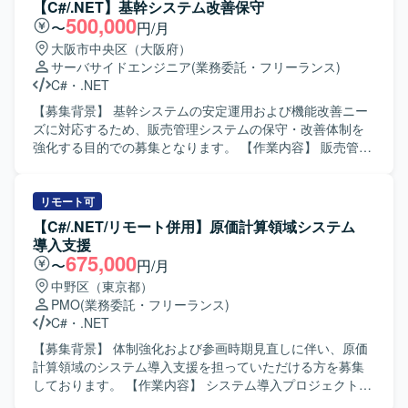
識しながら設計からテストまで主体的に対応いただける方
【C#/.NET】基幹システム改善保守
を求めております。 【ポジションの魅力】 医療系システム
500,000
〜
円/月
の開発保守に携わることで、専門性の高い業務ドメインの
大阪市中央区（大阪府）
知見を深めていただけます。 【開発環境】 C#およびC++を
サーバサイドエンジニア
(業務委託・フリーランス)
用いた開発環境となります。
C#
・
.NET
【募集背景】 基幹システムの安定運用および機能改善ニー
ズに対応するため、販売管理システムの保守・改善体制を
強化する目的での募集となります。 【作業内容】 販売管理
システムの保守対応および機能改善対応をご担当いただき
ます。具体的には、要件確認から設計、開発、テスト、リ
リースまで一連の工程をお任せいたします。既存機能の改
リモート可
修や不具合対応に加え、業務要望に基づく機能追加なども
【C#/.NET/リモート併用】原価計算領域システム
行っていただきます。 【求める人物像】 システムの現状を
導入支援
理解しながら、関係者と円滑にコミュニケーションを取
675,000
〜
円/月
り、自発的に改善提案や課題解決に取り組んでいただける
中野区（東京都）
方を求めております。既存システムの保守・改善業務に対
PMO
(業務委託・フリーランス)
して粘り強く取り組める方にマッチする環境です。 【ポジ
C#
・
.NET
ションの魅力】 基幹となる販売管理システムに長期的に関
わることで、業務知識と技術スキルの両面を深めていただ
【募集背景】 体制強化および参画時期見直しに伴い、原価
けます。要件確認からリリースまで一貫して携わることが
計算領域のシステム導入支援を担っていただける方を募集
できるため、上流から下流までの経験を積むことができま
しております。 【作業内容】 システム導入プロジェクトに
す。 【開発環境】 C#（.NET）、VB.NETなどのオープン系
おいて、原価計算領域の詳細設計工程から参画していただ