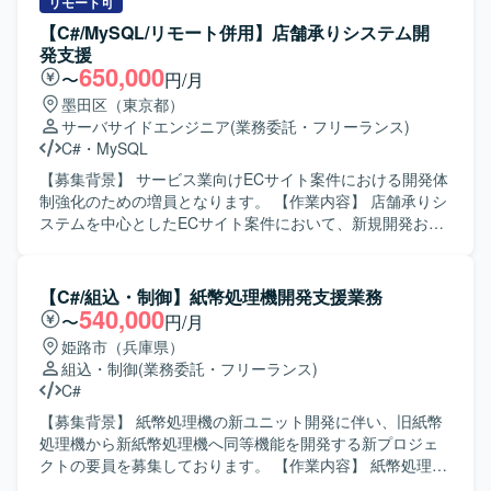
ログラマを取りまとめながら、品質を担保した開発推進を
リモート可
行っていただきます。 【求める人物像】 周囲と円滑にコミ
【C#/MySQL/リモート併用】店舗承りシステム開
ュニケーションを取りながら、能動的に課題抽出や改善提
発支援
案ができる方を求めております。メンバーをリードし、状
650,000
〜
円/月
況に応じて柔軟に立ち回れる方にマッチしたポジションで
墨田区（東京都）
す。 【ポジションの魅力】 パッケージ改修における上流か
サーバサイドエンジニア
(業務委託・フリーランス)
ら下流まで一連の工程を経験できるため、設計スキルとマ
C#
・
MySQL
ネジメントスキルの双方を高めていただけます。リース業
務に関するドメイン知識も習得することができます。 【開
【募集背景】 サービス業向けECサイト案件における開発体
発環境】 C#、SQLServerを中心としたリースパッケージシ
制強化のための増員となります。 【作業内容】 店舗承りシ
ステムの開発環境となります。
ステムを中心としたECサイト案件において、新規開発およ
び既存機能の改修開発、品質向上対応をご担当いただきま
す。設計書やソースコードを確認しながら、詳細設計、製
造、テストまで一貫してご対応いただきます。また、参画
【C#/組込・制御】紙幣処理機開発支援業務
後の状況やスキル、ご経験に応じて、他案件の開発支援を
540,000
〜
円/月
ご担当いただく可能性があります。具体的には、詳細設
姫路市（兵庫県）
計、プログラム開発、既存機能改修、不具合調査・改修、
組込・制御
(業務委託・フリーランス)
単体テスト・結合テスト、各種ドキュメントの作成・修正
C#
などを実施いただきます。 【求める人物像】 主体的に業務
へ取り組み、自ら課題を把握して解決に向けて動いていた
【募集背景】 紙幣処理機の新ユニット開発に伴い、旧紙幣
だける方を求めております。周囲と円滑なコミュニケーシ
処理機から新紙幣処理機へ同等機能を開発する新プロジェ
ョンを取りながら、チームメンバーと協力して業務を推進
クトの要員を募集しております。 【作業内容】 紙幣処理機
できる方、状況の変化に応じて柔軟に業務対応いただける
の新ユニット開発において、旧紙幣処理機から新紙幣処理