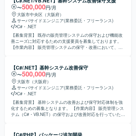
【C#.NET/VB.NET】基幹システム改善保守支援
める人物像】 WPFおよびMVVMパターンの特性を理解し、
500,000
〜
円/月
仕様を丁寧に読み解きながら設計書やテスト仕様書を着実
大阪市中央区（大阪府）
に作成できる方を求めています。チームメンバーとコミュ
サーバサイドエンジニア
(業務委託・フリーランス)
ニケーションを取りながら、主体的に課題整理や品質向上
C#
・
.NET
に取り組んでいただける方が望ましいです。 【ポジション
の魅力】 WPFとMVVMパターンを前提とした開発プロジェ
【募集背景】 既存の販売管理システムの保守および機能改
クトに参画することで、デスクトップアプリケーション開
善ニーズに対応するための支援要員を募集しております。
発における設計スキルやテスト設計スキルを高めていただ
【作業内容】 販売管理システムの保守・改善において、要
けます。長期想定の案件のため、ドメイン知識や設計ノウ
件確認から基本設計、開発、テスト、リリースまで一貫し
ハウを蓄積しながら安定的にご活躍いただけます。 【開発
てご担当いただきます。既存機能の改修や不具合対応、新
環境】 開発言語はC#、フレームワークとしてWPFおよび
規機能追加などを行っていただきます。 【求める人物像】
【C#/.NET】基幹システム改善保守
MVVMパターンを利用します。データベースにはSQL
主体的に業務を推進し、前向きかつ柔軟に対応できる方を
500,000
〜
円/月
Server を使用し、開発ツールとしてVisualStudio2017およ
求めております。 【ポジションの魅力】 上流工程からリリ
大阪市（大阪府）
びSQL Server Management Studio(SSMS)を利用します。
ースまで一連の工程に携わることができ、基幹系システム
サーバサイドエンジニア
(業務委託・フリーランス)
の保守・改善を通じて業務知識と開発スキルの双方を高め
C#
・
.NET
ていただけます。 【開発環境】 C#.NET、VB.NETを用いた
販売管理システムの開発・保守環境となります。
【募集背景】 基幹システムの改善および保守対応体制を強
化するための募集となります。 【作業内容】 販売管理シス
テム（C#・VB.NET）の保守および改善対応を行っていただ
きます。要件確認から開発、テスト、リリースまで一連の
工程を幅広くご担当いただきます。 【求める人物像】 能動
的かつ主体的に行動できる方を求めています。前向きで柔
【C#/PHP】パッケージ追加開発