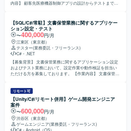
り替えに伴って発生する各種周辺システムやツールのプロ
内容】 顧客先医療機器制御アプリの設計からテストまで一
グラム改修やコーディングをご担当いただきます。生成
連の開発工程をご担当いただきます。 【求める人物像】 1
AI（Claude）を活用した設計や開発も行っていただきま
人称で主体的に作業を進められる方を求めております。
す。 【求める人物像】 ドメイン駆動設計やクリーンアーキ
【ポジションの魅力】 医療機器領域のアプリ開発に携わる
【SQL/C#/常駐】文書保管業務に関するアプリケー
テクチャといった設計思想を理解し、システム間の依存関
ことで、専門性の高い業務経験を積むことができます。
ション設定・テスト
係を整理しながら主体的にアーキテクチャ改善に取り組ん
【開発環境】 HTML、CSS、JavaScript、C#、SQL Server
400,000
〜
円/月
でいただける方を求めています。生成AIを活用したモダン
を用いたアプリケーション開発環境となります。
江東区（東京都）
な開発スタイルに前向きで、ご自身の技術的な経験をわか
テスター
(業務委託・フリーランス)
りやすく説明できるコミュニケーション力のある方ですと
C#
・
.NET
望ましいです。 【ポジションの魅力】 大規模な基幹システ
ムのリプレイスにアーキテクチャレベルから関わることが
【募集背景】 文書保管業務に関するアプリケーション設定
でき、DDDやクリーンアーキテクチャ、マイクロサービス
およびテスト業務において、設定作業や動作検証を担当い
移行といったモダンな設計・開発手法を実務で深く経験し
ただける方を募集しております。 【作業内容】 文書保管業
ていただけます。生成AIを活用した開発プロセスにも関与
務に関するアプリケーション設定およびテストをご担当い
できるため、今後のエンジニアキャリアにおいて有用な知
ただきます。オンデマンド配信サービスの荷主向け設定作
見やスキルを獲得できる環境です。 【開発環境】 OSは
業や、文書保管業務に使用する汎用ツールの設定作業、動
リモート可
Windows Serverを利用して開発を行います。開発言語は
作検証などを行っていただきます。具体的には、Excelベー
【Unity/C#/リモート併用】ゲーム開発エンジニア
Visual Studio C#、データベースはSQLServerを利用した環
スでの設定ファイルの作成、汎用ツールの設定ファイル作
案件
境となります。
成、汎用ツールのソースコード確認や機能追加、オンデマ
600,000
〜
円/月
ンド配信サービスの設定確認、汎用ツールの動作確認、業
渋谷区（東京都）
務フローに合わせたシステムとツールの連携確認などを実
ゲームエンジニア
(業務委託・フリーランス)
施していただきます。 【求める人物像】 文書保管業務に関
C#
・
Android（OS）