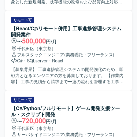
対応する開発経験を積むことができます。 パッケージ製品
象とした新規開発、既存機能の改修および品質向上対応を
の拡張開発を通じて、既存資産を活かした設計・実装スキ
行っていただきます。詳細設計から製造、単体テスト、結
ルを高めることができる環境です。 【開発環境】 C#を中心
合テスト、リリースまで一連の工程をご担当いただきま
とした環境で、生産管理系パッケージのアドオン開発を行
す。 【求める人物像】 ECサイト領域の開発に主体的に取
リモート可
っていただきます。
り組み、チームメンバーと連携しながら着実にタスクを遂
【React/C#/リモート併用】工事進捗管理システム
行できる方を求めております。 【ポジションの魅力】 EC
開発案件
サイト案件における新規機能開発から既存システムの改善
500,000
〜
円/月
まで幅広い工程に携わることができ、Webシステム開発の
千代田区（東京都）
スキルを総合的に高めていただけます。 【開発環境】 C#、
フルスタックエンジニア
(業務委託・フリーランス)
MySQL、Git を用いたWebシステム開発環境となります。
C#
・
SQLserver
・
React
【募集背景】 工事進捗管理システムの開発強化のため、即
戦力となるエンジニアの方を募集しております。 【作業内
容】 工事の見積から請求まで一連の流れを管理する工事進
捗管理システムにおいて、プログラミングおよび単体テス
トを実施していただきます。画面側をReact、サーバー側を
C#で実装されたWebシステムの機能追加や改修、品質確認
リモート可
などを行っていただきます。 【求める人物像】 Reactの実
【C#/Python/フルリモート】ゲーム開発支援ツー
装難易度が高い状況のため、Reactを中心としたフロントエ
ル・スクリプト開発
ンド開発に強みをお持ちの方を求めております。技術に対
720,000
〜
円/月
して前向きにキャッチアップできる方、技術レビューに対
千代田区（東京都）
しても折れずに改善に取り組めるメンタル面の強さをお持
サーバサイドエンジニア
(業務委託・フリーランス)
ちの方です。若くて真面目なメンバーと協調しながら、自