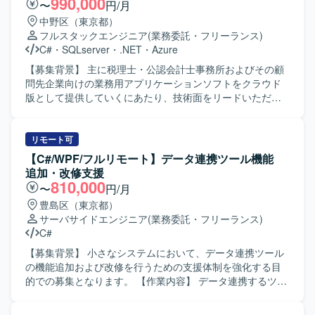
990,000
〜
円/月
システム更改後のクライアント基盤の保守開発に携わるこ
中野区（東京都）
とで、Windows クライアント環境や .NET を用いたアプリ
フルスタックエンジニア
(業務委託・フリーランス)
ケーションの知見を深めることができます。長期的な保守
C#
・
SQLserver
・
.NET
・
Azure
開発を通じて、既存システムの改善や安定運用に貢献して
いただけます。 【開発環境】 Windows クライアント環境
【募集背景】 主に税理士・公認会計士事務所およびその顧
上で、C# および .NET Framework を用いた開発を行いま
問先企業向けの業務用アプリケーションソフトをクラウド
す。開発ツールとして Visual Studio を利用し、Windows
版として提供していくにあたり、技術面をリードいただけ
Forms や WPF を用いたアプリケーション開発を行いま
るテックリード人材を募集しております。 【作業内容】 税
す。
理士・公認会計士事務所およびその顧問先企業向けの業務
用クラウドアプリケーションの開発において、バックエン
リモート可
ドを中心とした設計・実装の技術リードを行っていただき
【C#/WPF/フルリモート】データ連携ツール機能
ます。アーキテクチャ設計や設計方針の決定、コードレビ
追加・改修支援
ューや品質向上に向けた取り組みなどを推進していただき
810,000
〜
円/月
ます。 【求める人物像】 設計方針を自ら定めて周囲に共有
豊島区（東京都）
しながら、レビューや技術選定を通じて開発チームをリー
サーバサイドエンジニア
(業務委託・フリーランス)
ドしていただける方を求めております。若手メンバーの育
C#
成や、技術的な判断を言語化してわかりやすく伝えること
ができる方ですと望ましいです。 【ポジションの魅力】 ク
【募集背景】 小さなシステムにおいて、データ連携ツール
ラウド版プロダクトの技術的な方向性をリードしながら、
の機能追加および改修を行うための支援体制を強化する目
モダンな技術スタックを用いた開発に携わっていただけま
的での募集となります。 【作業内容】 データ連携するツー
す。業務アプリケーション領域におけるクラウドサービス
ルの機能追加および改修に携わっていただきます。C#（サ
の設計・推進経験を積むことができるポジションです。
ーバーサイド）およびWPF（フロントエンド）を用いて、