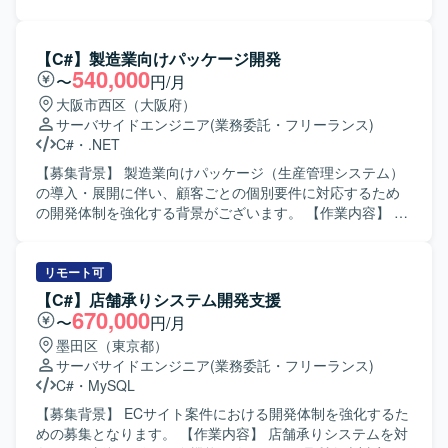
基本設計からテストまで一連の工程をご担当いただきま
す。現行システムの調査を行い、新システムへの設計反
映、実装、単体・結合テスト、関連ドキュメントの作成な
【C#】製造業向けパッケージ開発
どを行っていただきます。 【求める人物像】 医療業界特有
540,000
〜
円/月
の業務やルールを理解しようとする姿勢があり、ドキュメ
大阪市西区（大阪府）
ントを丁寧に作成できる方を求めております。チームメン
サーバサイドエンジニア
(業務委託・フリーランス)
バーと積極的にコミュニケーションを取りながら、設計意
C#
・
.NET
図を共有しつつ開発を進められる方が望ましいです。 【ポ
ジションの魅力】 医療分野における在庫管理という社会的
【募集背景】 製造業向けパッケージ（生産管理システム）
意義の高い領域に携わることができ、長期的な継続開発を
の導入・展開に伴い、顧客ごとの個別要件に対応するため
通じて業務知識と技術力の双方を高めていただけます。基
の開発体制を強化する背景がございます。 【作業内容】 製
本設計以降の上流工程から参画できるため、設計スキルを
造業向け生産管理パッケージに対する顧客ごとのアドオン
磨きつつC#での開発経験をより深化させることができま
開発をご担当いただきます。 詳細設計から実装、結合レベ
す。 【開発環境】 C#、ASP.NET、SQLを用いたWebアプ
ルまでの一連の開発工程をお任せいたします。 顧客要望を
リモート可
リケーション開発環境を想定しております。データベース
踏まえた機能追加や改修対応を行いながら、既存機能との
【C#】店舗承りシステム開発支援
にはPostgreSQLなどのリレーショナルデータベースを利用
整合性を考慮した設計・実装を行っていただきます。 【求
670,000
〜
円/月
する構成となります。
める人物像】 自ら主体的に業務に取り組み、周囲とコミュ
墨田区（東京都）
ニケーションを取りながら開発を進めていただける方を求
サーバサイドエンジニア
(業務委託・フリーランス)
めております。 要件や仕様の変化にも柔軟に対応し、品質
C#
・
MySQL
と納期のバランスを意識して開発できる方が望ましいで
す。 【ポジションの魅力】 製造業向け生産管理システムに
【募集背景】 ECサイト案件における開発体制を強化するた
関する業務知識を身につけながら、顧客ごとの個別要件に
めの募集となります。 【作業内容】 店舗承りシステムを対