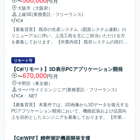
500,000
〜
円/月
て公共領域の業務知識を深めることができ、パッケージシ
大阪市（大阪府）
ステムのカスタマイズ経験を積むことができます。 【開発
上級SE
(業務委託・フリーランス)
環境】 C#もしくはJavaを用いた開発環境となります。一部
C#
でAWSなどクラウド環境を利用した開発も想定されており
ます。
【募集背景】 既存の生産システム（図面システム連動）の
リニューアルに伴い、上流工程を主にご担当いただける方
を募集しております。 【作業内容】 既存システムの現行調
査を行い、機能洗い出しやGUIのゼロベース再構築を実施し
ていただきます。モック画面の設計および開発を行い、現
行システム（C#／WinForms）の調査分析を通じて基本設
リモート可
計、詳細設計、モック画面開発までをご担当いただきま
【C#/リモート】3D表示PCアプリケーション開発
す。設計完了後は製造フェーズへ移行する想定です。 【求
670,000
〜
円/月
める人物像】 PGとしての実装よりも上流工程の経験を得意
中野区（東京都）
とし、顧客折衝を含むコミュニケーションを円滑に行って
サーバサイドエンジニア
(業務委託・フリーランス)
いただける方を求めております。 【ポジションの魅力】 現
C#
・
.NET
行システムの分析からGUIのゼロベース再構築まで一連の上
流工程に携わることができ、設計フェーズ完了後は製造フ
【募集背景】 本案件では、2D画像から3Dデータを復元する
ェーズにも関わることで、上流から下流まで一貫した経験
PCアプリケーション開発において、機能拡張および品質向
を積むことができます。 【開発環境】 C#／WinFormsを用
上を目的としたエンジニアを募集しております。 【作業内
いたシステムの現行解析およびモック画面開発を行いま
容】 PC(Windows)アプリケーションソフトウェアの調査、
す。
仕様策定、設計、コーディング、テストを行って頂きま
す。デバイスを制御し、撮影した2D画像から3Dデータを復
【C#/WPF】精密測定機器開発支援