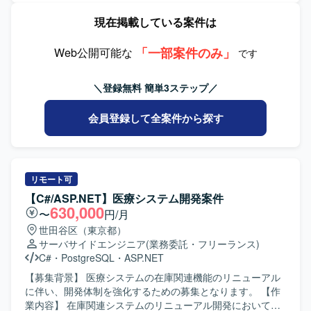
言語を用いた販売管理システムの開発・保守環境となりま
きます。 会計および生産管理に関連する原価計算領域にお
現在掲載している案件は
す。
ける業務支援を中心に対応していただきます。 プロジェク
トリーダーの補佐として、設計内容の整理や関係者との調
「一部案件のみ」
整などを行っていただきます。 【求める人物像】 会計や生
Web公開可能な
です
産管理の業務を理解しながら、システム導入に主体的に関
わっていただける方を求めております。 リーダー補佐とし
＼登録無料 簡単3ステップ／
て周囲とコミュニケーションを取りつつ、責任感を持って
業務を推進いただける方を歓迎いたします。 【ポジション
会員登録して全案件から探す
の魅力】 管理会計・原価計算領域に特化した業務知識を活
かしつつ、システム導入プロジェクトの上流工程に関わる
ことができます。 リーダー補佐ポジションとして、マネジ
メント寄りの経験を積みながら業務支援スキルを高めてい
ただけます。 【開発環境】 開発言語としてC#.net、
リモート可
ASP.netが利用されております。
【C#/ASP.NET】医療システム開発案件
630,000
〜
円/月
世田谷区（東京都）
サーバサイドエンジニア
(業務委託・フリーランス)
C#
・
PostgreSQL
・
ASP.NET
【募集背景】 医療システムの在庫関連機能のリニューアル
に伴い、開発体制を強化するための募集となります。 【作
業内容】 在庫関連システムのリニューアル開発において、