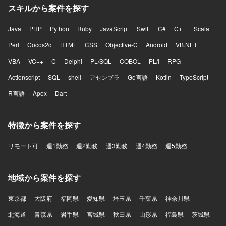
スキルから案件を探す
Java
PHP
Python
Ruby
JavaScript
Swift
C#
C++
Scala
Perl
Cocos2d
HTML
CSS
Objective-C
Android
VB.NET
VBA
VC++
C
Delphi
PL/SQL
COBOL
PL/I
RPG
Actionscript
SQL
shell
アセンブラ
Go言語
Kotlin
TypeScript
R言語
Apex
Dart
特徴から案件を探す
リモート可
週1勤務
週2勤務
週3勤務
週4勤務
週5勤務
地域から案件を探す
東京都
大阪府
福岡県
愛知県
埼玉県
千葉県
神奈川県
北海道
青森県
岩手県
宮城県
秋田県
山形県
福島県
茨城県