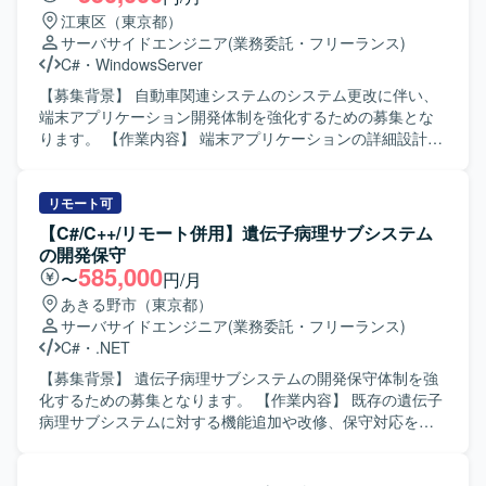
江東区（東京都）
サーバサイドエンジニア
(業務委託・フリーランス)
C#
・
WindowsServer
【募集背景】 自動車関連システムのシステム更改に伴い、
端末アプリケーション開発体制を強化するための募集とな
ります。 【作業内容】 端末アプリケーションの詳細設計、
製造、単体試験および結合テストまでをご担当いただきま
す。詳細設計以降の工程を中心に、テスト計画に沿って試
験実施や不具合修正などを行っていただきます。 【求める
リモート可
人物像】 与えられたタスクを一人称で遂行でき、自ら課題
【C#/C++/リモート併用】遺伝子病理サブシステム
を発見しながら周囲と連携して進めていただける方を求め
の開発保守
ています。仕様や設計内容を正確に理解し、着実に実装・
585,000
〜
円/月
試験を進められる方が望ましいです。 【ポジションの魅
あきる野市（東京都）
力】 長期的な計画に基づくシステム更改プロジェクトに参
サーバサイドエンジニア
(業務委託・フリーランス)
画いただくことで、詳細設計から結合テストまでの一連の
C#
・
.NET
工程に関われます。端末アプリケーション開発の経験を深
めるとともに、生成AIツールを活用した開発スタイルにも
【募集背景】 遺伝子病理サブシステムの開発保守体制を強
触れていただけます。 【開発環境】 C# を中心とした端末
化するための募集となります。 【作業内容】 既存の遺伝子
アプリケーション開発環境で、WPF や VS Code、Github
病理サブシステムに対する機能追加や改修、保守対応をご
Copilot などのツールを利用する構成となります。開発環境
担当いただきます。詳細な作業内容については、面談時に
用マシンと作業マシンを用途に応じて使い分ける体制で
ご説明いたします。 【求める人物像】 システムの品質を意
す。