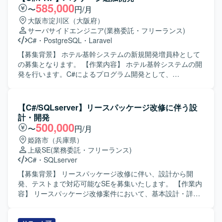
軟な思考を持ち、状況に応じて自ら考えて動ける方です。
585,000
〜
円/月
【ポジションの魅力】 基幹系販売管理システムの保守・改
大阪市淀川区（大阪府）
善を通じて、業務知識と開発スキルを一体的に高めていく
サーバサイドエンジニア
(業務委託・フリーランス)
ことができます。上流からリリースまで一貫して関われる
C#
・
PostgreSQL
・
Laravel
ため、システム全体の流れを把握しながらスキルアップし
ていただけます。 【開発環境】 C#.NET、VB.NET を用い
【募集背景】 ホテル基幹システムの新規開発増員枠として
た販売管理システムの開発・保守環境となります。
の募集となります。 【作業内容】 ホテル基幹システムの開
発を行います。C#によるプログラム開発として、
WebSocketを用いたブラウザとの通信機能やカードキー・
決済端末の制御機能の開発を行います。また、PHPによる
開発も担当していただきます。 【求める人物像】 C#とPHP
【C#/SQLserver】リースパッケージ改修に伴う設
の両方での開発に柔軟に対応し、ホテル基幹システムの機
計・開発
能追加や要件追加にも主体的に取り組んでいただける方を
500,000
〜
円/月
求めています。 【ポジションの魅力】 ホテル基幹システム
姫路市（兵庫県）
の中核となる機能開発に携わることができ、多様な要件追
上級SE
(業務委託・フリーランス)
加を通じてC#およびPHPでの開発経験を幅広く積むことが
C#
・
SQLserver
できます。 【開発環境】 C#, PHP, WebSocket, Laravel,
Vue3, PostgreSQL
【募集背景】 リースパッケージ改修に伴い、設計から開
発、テストまで対応可能なSEを募集いたします。 【作業内
容】 リースパッケージ改修案件において、基本設計・詳細
設計、C#およびSQLServerを用いた開発、単体・結合テス
トなど一連の工程をご担当いただきます。3年生レベルのプ