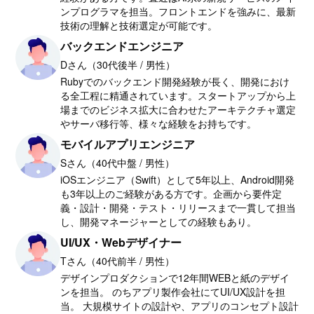
ンプログラマを担当。フロントエンドを強みに、最新
技術の理解と技術選定が可能です。
バックエンドエンジニア
Dさん（30代後半 / 男性）
Rubyでのバックエンド開発経験が長く、開発におけ
る全工程に精通されています。スタートアップから上
場までのビジネス拡大に合わせたアーキテクチャ選定
やサーバ移行等、様々な経験をお持ちです。
モバイルアプリエンジニア
Sさん（40代中盤 / 男性）
iOSエンジニア（Swift）として5年以上、Android開発
も3年以上のご経験がある方です。企画から要件定
義・設計・開発・テスト・リリースまで一貫して担当
し、開発マネージャーとしての経験もあり。
UI/UX・Webデザイナー
Tさん（40代前半 / 男性）
デザインプロダクションで12年間WEBと紙のデザイ
ンを担当。 のちアプリ製作会社にてUI/UX設計を担
当。 大規模サイトの設計や、アプリのコンセプト設計