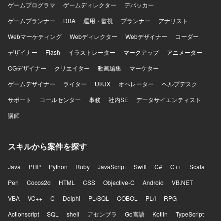
ゲームプログラマ
ゲームディレクター
デバッカー
ゲームプランナー
DBA
運用・監視
プランナー
アナリスト
Webマーケティング
Webディレクター
Webデザイナー
コーダー
デザイナー
Flash
イラストレーター
マークアップ
アニメーター
CGデザイナー
クリエイター
動画編集
マーケター
ゲームデザイナー
ライター
UI/UX
オペレーター
ヘルプデスク
サポート
コールセンター
事務
社内SE
データサイエンティスト
講師
スキルから案件を探す
Java
PHP
Python
Ruby
JavaScript
Swift
C#
C++
Scala
Perl
Cocos2d
HTML
CSS
Objective-C
Android
VB.NET
VBA
VC++
C
Delphi
PL/SQL
COBOL
PL/I
RPG
Actionscript
SQL
shell
アセンブラ
Go言語
Kotlin
TypeScript