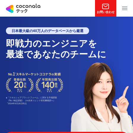
お問い合わせ
日本最大級の40万人のデータベースから厳選
即戦力のエンジニアを
最速で
あなたのチームに
「スキルシェアプラットフォーム」に関する市場調査
《No.1検証調査》（㈱未来トレンド研究機構調べ）
*2024年9⽉26⽇時点