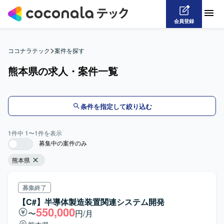
会員登録
>
ココナラテック
案件を探す
熊本県の求人・案件一覧
条件を指定して絞り込む
1
件中
1
〜
1
件を表示
募集中の案件のみ
熊本県
募集終了
【C#】半導体製造装置関連システム開発
550,000
〜
円/月