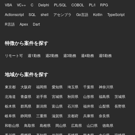
VBA
VC++
C
Delphi
PL/SQL
COBOL
PL/I
RPG
Actionscript
SQL
shell
アセンブラ
Go言語
Kotlin
TypeScript
R言語
Apex
Dart
特徴から案件を探す
リモート可
週1勤務
週2勤務
週3勤務
週4勤務
週5勤務
地域から案件を探す
東京都
大阪府
福岡県
愛知県
埼玉県
千葉県
神奈川県
北海道
青森県
岩手県
宮城県
秋田県
山形県
福島県
茨城県
栃木県
群馬県
新潟県
富山県
石川県
福井県
山梨県
長野県
岐阜県
静岡県
三重県
滋賀県
京都府
兵庫県
奈良県
和歌山県
鳥取県
島根県
岡山県
広島県
山口県
徳島県
香川県
愛媛県
高知県
佐賀県
長崎県
熊本県
大分県
宮崎県