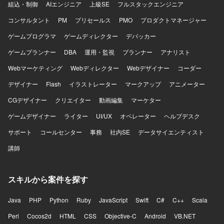
組込・制御
AIエンジニア
上級SE
フルスタックエンジニア
コンサルタント
PM
プリセールス
PMO
プロダクトマネージャー
ゲームプログラマ
ゲームディレクター
デバッカー
ゲームプランナー
DBA
運用・監視
プランナー
アナリスト
Webマーケティング
Webディレクター
Webデザイナー
コーダー
デザイナー
Flash
イラストレーター
マークアップ
アニメーター
CGデザイナー
クリエイター
動画編集
マーケター
ゲームデザイナー
ライター
UI/UX
オペレーター
ヘルプデスク
サポート
コールセンター
事務
社内SE
データサイエンティスト
講師
スキルから案件を探す
Java
PHP
Python
Ruby
JavaScript
Swift
C#
C++
Scala
Perl
Cocos2d
HTML
CSS
Objective-C
Android
VB.NET