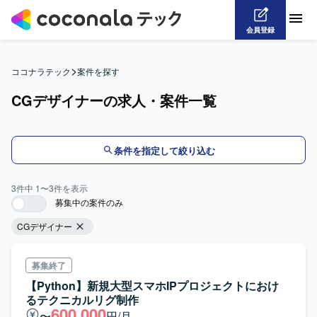
会員登録
>
ココナラテック
案件を探す
CGデザイナーの求人・案件一覧
条件を指定して絞り込む
3
件中
1
〜
3
件を表示
募集中の案件のみ
CGデザイナー
募集終了
【Python】新規大型スマホIPプロジェクトにおけ
るテクニカルリグ制作
600,000
〜
円/月