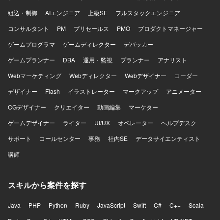
組込・制御
AIエンジニア
上級SE
フルスタックエンジニア
コンサルタント
PM
プリセールス
PMO
プロダクトマネージャー
ゲームプログラマ
ゲームディレクター
デバッカー
ゲームプランナー
DBA
運用・監視
プランナー
アナリスト
Webマーケティング
Webディレクター
Webデザイナー
コーダー
デザイナー
Flash
イラストレーター
マークアップ
アニメーター
CGデザイナー
クリエイター
動画編集
マーケター
ゲームデザイナー
ライター
UI/UX
オペレーター
ヘルプデスク
サポート
コールセンター
事務
社内SE
データサイエンティスト
講師
スキルから案件を探す
Java
PHP
Python
Ruby
JavaScript
Swift
C#
C++
Scala