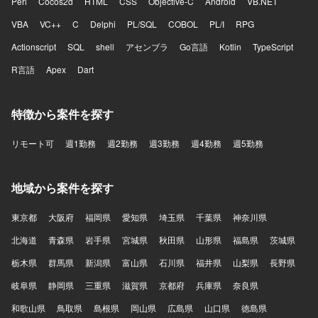
Perl
Cocos2d
HTML
CSS
Objective-C
Android
VB.NET
VBA
VC++
C
Delphi
PL/SQL
COBOL
PL/I
RPG
Actionscript
SQL
shell
アセンブラ
Go言語
Kotlin
TypeScript
R言語
Apex
Dart
特徴から案件を探す
リモート可
週1勤務
週2勤務
週3勤務
週4勤務
週5勤務
地域から案件を探す
東京都
大阪府
福岡県
愛知県
埼玉県
千葉県
神奈川県
北海道
青森県
岩手県
宮城県
秋田県
山形県
福島県
茨城県
栃木県
群馬県
新潟県
富山県
石川県
福井県
山梨県
長野県
岐阜県
静岡県
三重県
滋賀県
京都府
兵庫県
奈良県
和歌山県
鳥取県
島根県
岡山県
広島県
山口県
徳島県