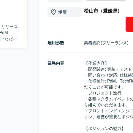
松山市（愛媛県）
場所
・リリース
PdM、
戦いただく
雇用形態
業務委託(フリーランス)
ベントの進
んでいただ
のエンジニ
シ
業務内容
【作業内容】

AWS環境)
・開発関連: 実装・テス
・問い合わせ対応: 仕様確
・仕様検討: PdM、Te
だくことが可能です。

・プロジェクト進行:

・各種スクラムイベント
り組んでいただきます。

・フロントエンドエンジ
ョン、連携が重要なポジシ
【ポジションの魅力】
