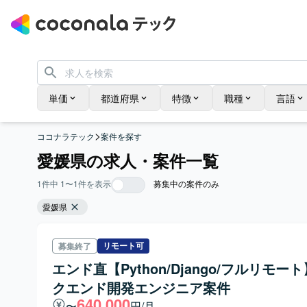
単価
都道府県
特徴
職種
言語
>
ココナラテック
案件を探す
愛媛県の求人・案件一覧
1
件中
1
〜
1
件を表示
募集中の案件のみ
愛媛県
リモート可
募集終了
エンド直【Python/Django/フルリモー
クエンド開発エンジニア案件
640,000
〜
円/月