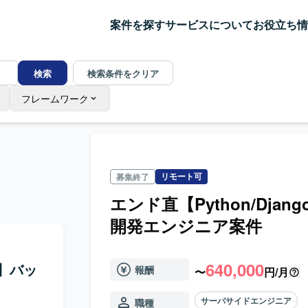
案件を探す
サービスについて
お役立ち情
検索
検索条件をクリア
フレームワーク
リモート可
募集終了
エンド直【Python/Dj
開発エンジニア案件
640,000
ト】バッ
報酬
〜
円/月
サーバサイドエンジニア
職種