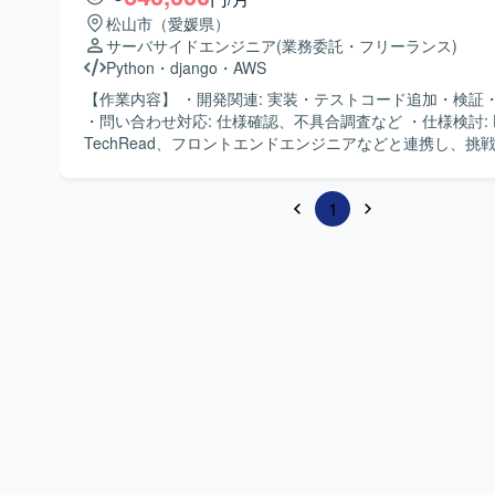
松山市（愛媛県）
サーバサイドエンジニア
(業務委託・フリーランス)
Python
・
django
・
AWS
【作業内容】 ・開発関連: 実装・テストコード追加・検証
・問い合わせ対応: 仕様確認、不具合調査など ・仕様検討: 
TechRead、フロントエンドエンジニアなどと連携し、挑
ことが可能です。 ・プロジェクト進行: ・各種スクラムイ
行・改善を通してチームとしてプロジェクト進行に取り組
1
きます。 ・フロントエンドエンジニアやQAなど、他領域
アとのコミュニケーション、連携が重要なポジションです。 【ポジ
ョンの魅力】 ・モダンな技術スタック(Python + Django、
を使用しています。