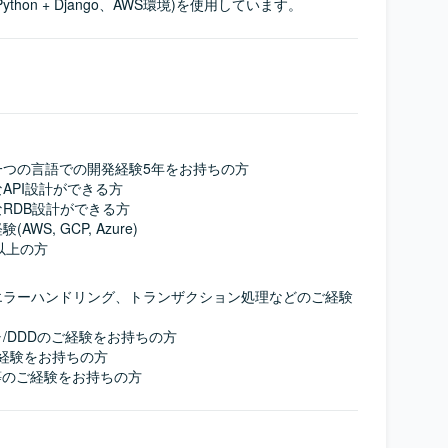
hon + Django、AWS環境)を使用しています。
つの言語での開発経験5年をお持ちの方

PI設計ができる方

RDB設計ができる方

S, GCP, Azure)

年以上の方
エラーハンドリング、トランザクション処理などのご経験
/DDDのご経験をお持ちの方

の利用経験をお持ちの方

ター等のご経験をお持ちの方