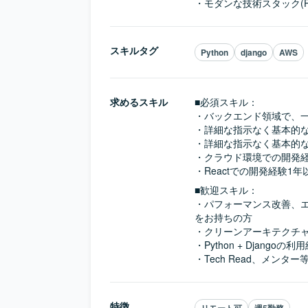
・モダンな技術スタック(Pyt
スキルタグ
Python
django
AWS
求めるスキル
■必須スキル：
・バックエンド領域で、一
・詳細な指示なく基本的なA
・詳細な指示なく基本的な
・クラウド環境での開発経験(AW
・Reactでの開発経験1
■歓迎スキル：
・パフォーマンス改善、
をお持ちの方

・クリーンアーキテクチャ
・Python + Django
・Tech Read、メン
特徴