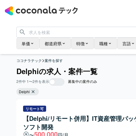
単価
都道府県
特徴
職種
言語
>
ココナラテック
案件を探す
Delphiの求人・案件一覧
2
件中
1
〜
2
件を表示
募集中の案件のみ
Delphi
リモート可
【Delphi/リモート併用】IT資産管理パ
ソフト開発
500,000
〜
円/月