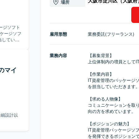
大阪市淀川区（大阪府
場所
ージソフト
雇用形態
業務委託(フリーランス)
当していた
います。
業務内容
【募集背景】

において、
上位体制内の増員としてI
ンです。
ムのマイ
となります。
【作業内容】

IT資産管理のパッケージ
を担当していただきます。
【求める人物像】

コミュニケーションを取
向の方を求めています。

 詳細設計以
【ポジションの魅力】

IT資産管理パッケージソ
を発揮できるポジションで