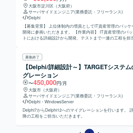
大阪市淀川区（大阪府）
サーバサイドエンジニア
(業務委託・フリーランス)
Delphi
【募集背景】 上位体制内の増員としてIT資産管理のパッケ
開発に参画いただきます。 【作業内容】 IT資産管理のパッケージソフ
トにおける詳細設計から開発、テストまで一連の工程を担
だきます。 【求める人物像】 コミュニケーションを取りながら主体的
に開発を進めていただけるエキスパート志向の方を求めて
【ポジションの魅力】 IT資産管理パッケージソフトの開発
募集終了
詳細設計以降の工程を通して専門性を発揮できるポジショ
【Delphi/詳細設計～】TARGETシステ
【開発環境】 Delphiを用いたパッケージソフト開発環境
グレーション
450,000
〜
円/月
大阪市（大阪府）
サーバサイドエンジニア
(業務委託・フリーランス)
Delphi
・
WindowsServer
Delphi7からDelphi12へのマイグレーションを行います。
降の工程をご担当いただきます。