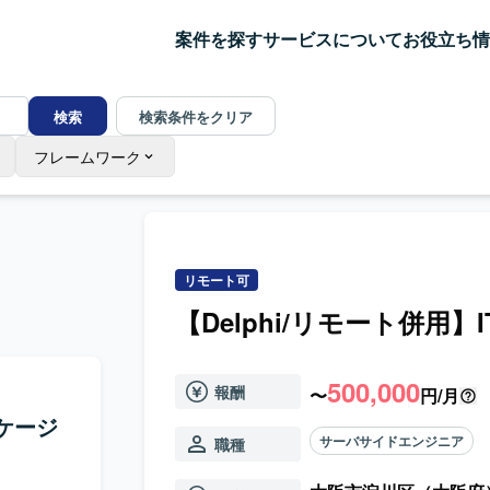
案件を探す
サービスについて
お役立ち情
検索
検索条件をクリア
フレームワーク
リモート可
【Delphi/リモート併
500,000
報酬
〜
円/月
ッケージ
サーバサイドエンジニア
職種