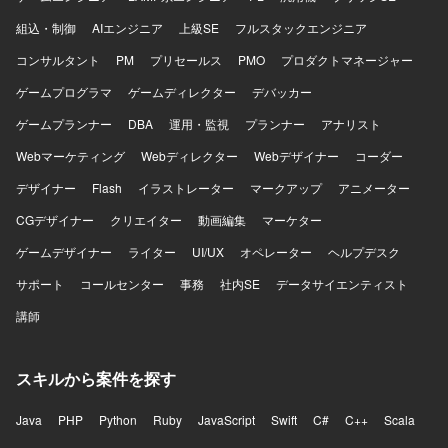
組込・制御
AIエンジニア
上級SE
フルスタックエンジニア
コンサルタント
PM
プリセールス
PMO
プロダクトマネージャー
ゲームプログラマ
ゲームディレクター
デバッカー
ゲームプランナー
DBA
運用・監視
プランナー
アナリスト
Webマーケティング
Webディレクター
Webデザイナー
コーダー
デザイナー
Flash
イラストレーター
マークアップ
アニメーター
CGデザイナー
クリエイター
動画編集
マーケター
ゲームデザイナー
ライター
UI/UX
オペレーター
ヘルプデスク
サポート
コールセンター
事務
社内SE
データサイエンティスト
講師
スキルから案件を探す
Java
PHP
Python
Ruby
JavaScript
Swift
C#
C++
Scala