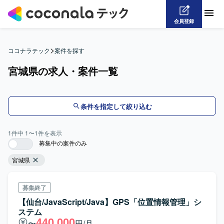
会員登録
>
ココナラテック
案件を探す
宮城県の求人・案件一覧
条件を指定して絞り込む
1
件中
1
〜
1
件を表示
募集中の案件のみ
宮城県
募集終了
【仙台/JavaScript/Java】GPS「位置情報管理」シ
ステム
440,000
〜
円/月