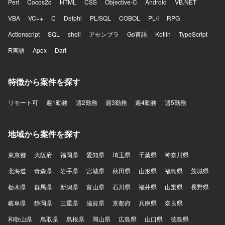
Perl
Cocos2d
HTML
CSS
Objective-C
Android
VB.NET
VBA
VC++
C
Delphi
PL/SQL
COBOL
PL/I
RPG
Actionscript
SQL
shell
アセンブラ
Go言語
Kotlin
TypeScript
R言語
Apex
Dart
特徴から案件を探す
リモート可
週1勤務
週2勤務
週3勤務
週4勤務
週5勤務
地域から案件を探す
東京都
大阪府
福岡県
愛知県
埼玉県
千葉県
神奈川県
北海道
青森県
岩手県
宮城県
秋田県
山形県
福島県
茨城県
栃木県
群馬県
新潟県
富山県
石川県
福井県
山梨県
長野県
岐阜県
静岡県
三重県
滋賀県
京都府
兵庫県
奈良県
和歌山県
鳥取県
島根県
岡山県
広島県
山口県
徳島県