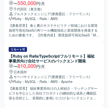
クタリング、コードレビュー、テスト自動化の推進による
550,000
〜
円/月
品質改善を担っていただきます。GitHub FlowやCI/CDを活
千代田区（東京都）
用した開発プロセスの整備・運用や、チームの生産性を高
フルスタックエンジニア
(業務委託・フリーランス)
めるための技術フォローとナレッジ共有も行っていただき
Ruby
・
MySQL
・
Rails
・
AWS
ます。 【求める人物像】 技術的なリードと品質向上に主体
的に取り組んでいただける方を求めております。関係者と
【募集背景】 食と農のサステナビリティ領域における環境
円滑にコミュニケーションを取りながら、要件や仕様を整
負荷可視化SaaSのAIツール機能強化と新規開発を推進する
理し、自ら手を動かして開発を推進できる方を歓迎いたし
ための募集です。 【作業内容】 環境負荷可視化SaaS「My
ます。継続的な改善や新しい技術の活用にも前向きに取り
エコものさし」におけるAIツール「Food AI Ideator (FAI)」
組んでいただける方が望ましいです。 【ポジションの魅
の新規開発および商品改良設計を行っていただきます。
力】 フロントエンドからバックエンドまで一気通貫で関わ
Ruby on RailsおよびVue.jsを用いた自社プロダクト・AIツ
リモート可
ることができ、大規模なDX支援案件において技術面での意
ールのフロントエンドおよびバックエンド開発を担当し、
【Ruby on Rails/TypeScript/フルリモート】福祉
思決定や品質向上に大きな裁量を持って携わることができ
クライアントの声を直接反映させる形で商品の改良設計を
事業所向け自社サービスのバックエンド開発
ます。直取引案件において、ビジネス側との距離が近い環
進めていただきます。GCP（Vertex AI等）やAIコーディン
810,000
〜
円/月
境で開発をリードできる点も魅力です。モダンな技術スタ
グツールを組み合わせた先進的なAI機能の実装に携わり、3
日本国外
ックや開発プロセスの整備にも主体的に関与していただけ
～5人程度のチームでアジャイルな機能開発およびコード管
サーバサイドエンジニア
(業務委託・フリーランス)
ます。 【開発環境】 言語はRuby、PHP、JavaScript、
理・プロジェクト推進を行っていただきます。要件定義か
Ruby
・
MySQL
・
Rails
・
AWS
・
Apache
TypeScriptを利用しております。フレームワークはRuby on
ら基本設計、詳細設計、実装、テスト、運用・保守、プロ
Rails、Laravel、React、Vue.jsを使用しております。イン
ダクト改良まで一貫して関わっていただきます。 【求める
【募集背景】 福祉事業所向けの人材紹介・マッチングサー
フラ・データベースにはAWS、MySQL、PostgreSQL、
人物像】 システム全体の設計や仕組みづくり、アーキテク
ビスを中心とした自社プロダクトの継続的な成長と機能拡
Dockerを利用しております。開発にはGitおよびGitHubを使
チャの選定に主体的に挑戦したい方を求めています。新し
張を目的とし、長期的に参画いただけるバックエンドエン
用し、アジャイル（スクラム）で進行しております。
いプロダクトを0→1で育てる過程に興味があり、スタート
ジニアを募集しております。 【作業内容】 福祉事業所の支
アップでの開発に深く関わりたい方にマッチします。サス
援サービスを運営している企業にて、自社サービスの追加