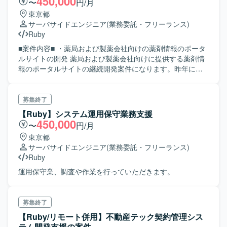
450,000
〜
円/月
東京都
サーバサイドエンジニア
(業務委託・フリーランス)
Ruby
■案件内容■ ・薬局および製薬会社向けの薬剤情報のポータ
ルサイトの開発 薬局および製薬会社向けに提供する薬剤情
報のポータルサイトの継続開発案件になります。昨年にロ
ーンチされたこのサービスの更なる拡大に向けての募集と
なります。作業内容としては仕様策定から開発、テスト、
リリースまでがスコープとなります。また、現在 1 週間単
募集終了
位のスクラムで開発を行なっています。
【Ruby】システム運用保守業務支援
450,000
〜
円/月
東京都
サーバサイドエンジニア
(業務委託・フリーランス)
Ruby
運用保守業、調査や作業を行っていただきます。
募集終了
【Ruby/リモート併用】不動産テック契約管理シス
テム開発支援の案件