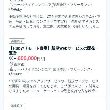
サーバサイドエンジニア
(業務委託・フリーランス)
Ruby
不動産管理会社向けに、DXを推進できる管理システムや 申
込・契約・回収がワンストップで実行・管理が できるシス
テムを提供しており、主に以下の業務を お任せいたしま
す。 ・開発中のRuby on Railsを用いたB2B契約管理、電子
契約連携のWEBアプリケーション開発 ・Ruby on Railsを用
いた帳票管理・印刷システム開発 ・ユニットテスト また、
募集終了
ご興味があれば以下のような業務をお任せすることもあり
【Ruby/リモート併用】新規Webサービスの開発・
ます。 ・データ分析タスク（BigQuery） ・BI構築タスク
運営
（AWS Glue, RedShift, BigQuery, Looker Studio） ・IaCタ
600,000
〜
円/月
スク（Terraform）
東京都
サーバサイドエンジニア
(業務委託・フリーランス)
Ruby
10万DAUのファンクラブサービスや、新規ウェブサービス
の開発・運営を行っております。 少人数でのチーム開発と
なりますためコミュニケーションや勤怠良好な方を希望い
たします。 開発環境: フロント:Next.js
(React),TypeScript,MUI,Tailwind CSS,Vercel サーバーサイ
ド:Ruby on Rails / Ruby DB/インフラ:PostgreSQL、AWS、
募集終了