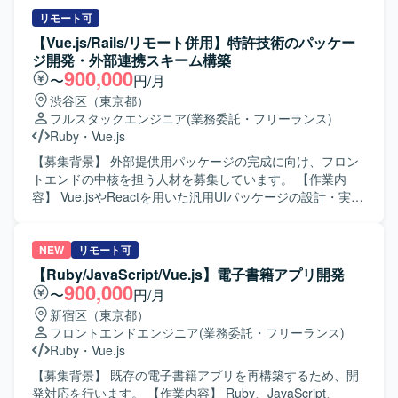
の担保とプロジェクト推進の両輪を担っていただきます。
Ruby、Ruby on Rails、フロントエンドはTypeScript、
【作業内容】 設計課題ドキュメントの作成・管理（課題の
リモート可
React、Next.js、Vue.jsを利用しています。インフラはAWS
整理・起票、関係者との解消推進）を主担当として実施い
【Vue.js/Rails/リモート併用】特許技術のパッケー
上で構築されており、ECS、EC2、RDS/Aurora、
ただきます。設計からテストにかけてのWBS策定および進
ジ開発・外部連携スキーム構築
DynamoDB、S3、SQS、Lambdaなどを利用しています。
捗管理を行っていただきます。Ruby on Railsを用いた汎用
900,000
〜
円/月
Dockerを用いたコンテナ環境で開発を行い、Git/GitHubに
的で保守性の高い設計・実装や、必要に応じた技術検証・
渋谷区（東京都）
よるバージョン管理、CircleCI、GitHub Actions、
PoCを実施していただきます。プロダクトチームや関係各
フルスタックエンジニア
(業務委託・フリーランス)
CodeBuildによるCI/CDパイプラインを構築しています。AI
社との仕様・スケジュール調整を行っていただきます。提
Ruby
・
Vue.js
ツールとしてClaude Code、GitHub Copilot、Devin、
案・報告資料の作成や、設計・コードレビューを通じた品
Geminiを活用し、コミュニケーションにはSlack、Notion、
質担保もお任せいたします。既存の要件定義成果物や引き
【募集背景】 外部提供用パッケージの完成に向け、フロン
Google Workspaceを利用しています。
継ぎ資料のキャッチアップも行っていただきます。 【求め
トエンドの中核を担う人材を募集しています。 【作業内
る人物像】 曖昧な課題を自ら整理し、たたき台を作って前
容】 Vue.jsやReactを用いた汎用UIパッケージの設計・実装
に進められる方を求めております。実装だけでなく、ドキ
を担当します。外部企業とのデータ連携を前提としたAPI・
ュメントや資料作成、関係者調整もプロジェクトの価値と
データスキーマの設計および実装を行います。WebViewや
捉えられる方を歓迎いたします。顧客およびチーム双方と
ブラウザなど多様な動作環境で安定稼働するフロントエン
NEW
リモート可
丁寧に連携し、多数の関係者を尊重しながら進められる方
ドを構築します。 【求める人物像】 フロントエンド開発を
【Ruby/JavaScript/Vue.js】電子書籍アプリ開発
を想定しております。ドメイン知識や業務ロジックを素早
起点に、システム全体の仕組みづくりに主体的に取り組め
900,000
〜
円/月
くキャッチアップし、設計に落とし込める方、品質課題や
る方を求めています。 【ポジションの魅力】 大手ポイント
新宿区（東京都）
ボトルネックを自発的に発見し、解決までの道筋を示せる
発行企業へ自社開発の特許エンジンをパッケージ提供する
フロントエンドエンジニア
(業務委託・フリーランス)
方にご活躍いただけます。 【ポジションの魅力】 経理向け
経験を積めます。画面開発にとどまらず、スキーマ設計や
Ruby
・
Vue.js
SaaSの追加機能および新規システム開発において、設計フ
バックエンド実装まで一貫して携われます。 【開発環境】
ェーズからテストまで一貫して関わることができるポジシ
Vue.js、React、Ruby on Railsを使用します。Claude
【募集背景】 既存の電子書籍アプリを再構築するため、開
ョンです。多数のステークホルダーと連携しながら、設計
Code、GitHub Copilot、CodexなどのAIツールを活用した開
発対応を行います。 【作業内容】 Ruby、JavaScript、