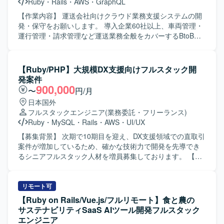
Ruby
・
Rails
・
AWS
・
GraphQL
【作業内容】 運送会社向けクラウド業務支援システムの開
発・保守をお願いします。 導入企業60社以上、車両管理・
運行管理・請求管理など運送業務全般をカバーするBtoB
SaaSです。 新機能の設計・実装（バックエンド / フロント
エンド）を行います。 GraphQL APIの設計・実装を行いま
す。 既存機能の改善・バグ修正を行います。 コードレビュ
【Ruby/PHP】大規模DX支援向けフルスタック開
ー、テスト整備を行います。 PMI（事業譲渡後の統合）に
発案件
伴うシステム改善を行います。 【開発環境】 フレームワー
900,000
〜
円/月
ク : Ruby 3.2 / Rails 7.1 フロントエンド : React 18 /
日本国外
TypeScript 5.1 / Apollo Client (GraphQL) デザインツール：
フルスタックエンジニア
(業務委託・フリーランス)
Figma など データベース : Amazon RDS インフラ : AWS
Ruby
・
MySQL
・
Rails
・
AWS
・
UI/UX
(ECS) バージョン管理 : Git/GitHub コミュニケーション/タ
スク管理 : Slack, Google Meet, Notion を利用しています。
【募集背景】 次期で10期目を迎え、DX支援領域での直取引
案件が増加しているため、確かな技術力で開発を先導でき
るシニアフルスタック人材を増員募集しております。 【作
業内容】 フロントエンドとバックエンドを横断して、Web
サービスやアプリケーション開発を一気通貫で推進してい
ただきます。Ruby on Rails または PHP（Laravel）とAWS
リモート可
等を用いたWebサービスの設計・開発を行っていただきま
【Ruby on Rails/Vue.js/フルリモート】食と農の
す。UI/UXデザイナーやビジネス側と連携し、要件整理から
サステナビリティSaaS AIツール開発フルスタック
最適な技術選定や仕様検討を行っていただきます。リファ
エンジニア