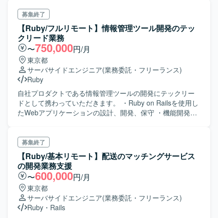
募集終了
【Ruby/フルリモート】情報管理ツール開発のテッ
クリード業務
750,000
〜
円/月
東京都
サーバサイドエンジニア
(業務委託・フリーランス)
Ruby
自社プロダクトである情報管理ツールの開発にテックリー
ドとして携わっていただきます。 ・Ruby on Railsを使用し
たWebアプリケーションの設計、開発、保守 ・機能開発の
ための調査やディスカッション ・開発プロセス改善のため
の取り組み ・プロダクトをより良くするために必要な技術
やツールの選定
募集終了
【Ruby/基本リモート】配送のマッチングサービス
の開発業務支援
600,000
〜
円/月
東京都
サーバサイドエンジニア
(業務委託・フリーランス)
Ruby
・
Rails