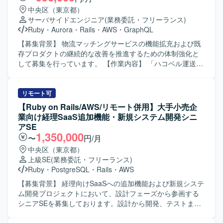
中央区（東京都）
サーバサイドエンジニア
(業務委託・フリーランス)
Ruby
・
Aurora
・
Rails
・
AWS
・
GraphQL
【募集背景】 物流マッチングサービスの機能拡充および既
存プロダクトの継続的な改善を推進するための体制強化と
して募集を行っています。 【作業内容】 「ハコベル運送手
配」と「ハコベル運送手配PLUS」の2つのプロダクトにお
けるバックエンド機能の設計・実装・運用を担当していた
だきます。新機能追加や既存機能の改善、パフォーマンス
リモート可
チューニングなどを行いながら、事業要件をプロダクトに
【Ruby on Rails/AWS/リモート併用】大手小売企
反映していきます。 【求める人物像】 プロダクトや事業の
業向け経理SaaS追加機能・新規システム開発シニ
課題を理解しながら主体的に開発を進めていただける方を
アSE
求めています。チームでの開発を重視し、ペア/モブプログ
1,350,000
〜
円/月
ラミングなどの開発スタイルにも柔軟に取り組んでいただ
中央区（東京都）
ける方、AIツールなど新しい技術の活用にも前向きに取り
上級SE
(業務委託・フリーランス)
組んでいただける方が望ましいです。 【ポジションの魅
Ruby
・
PostgreSQL
・
Rails
・
AWS
力】 物流マッチングサービスの中核となるバックエンド開
発に携わることができ、複数プロダクトの機能開発・運用
【募集背景】 経理向けSaaSへの追加機能および新規システ
を通じてスケーラブルなアーキテクチャ設計やクラウドネ
ム開発プロジェクトにおいて、設計フェーズから参画する
イティブな環境での開発経験を積むことができます。AI駆
シニアSEを募集しております。設計から開発、テストまで
動開発や最新の開発ツールを活用したモダンな開発プロセ
を推進し、多数のステークホルダーが関わる中で設計品質
スに関わることができます。 【開発環境】 バックエンドは