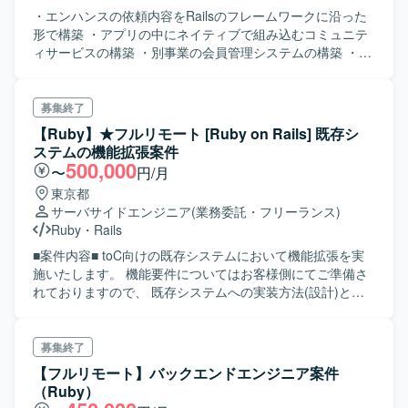
・エンハンスの依頼内容をRailsのフレームワークに沿った
形で構築 ・アプリの中にネイティブで組み込むコミュニテ
ィサービスの構築 ・別事業の会員管理システムの構築 ・
chatGPTと連携したヘルスケアの連携機能構築 ・株主用マ
イページの構築 ・既存ドメインと新規事業ドメインの切り
分け見直し
募集終了
【Ruby】★フルリモート [Ruby on Rails] 既存シ
ステムの機能拡張案件
500,000
〜
円/月
東京都
サーバサイドエンジニア
(業務委託・フリーランス)
Ruby
・
Rails
■案件内容■ toC向けの既存システムにおいて機能拡張を実
施いたします。 機能要件についてはお客様側にてご準備さ
れておりますので、 既存システムへの実装方法(設計)と実
装、テスト業務を実施いたします。
募集終了
【フルリモート】バックエンドエンジニア案件
（Ruby）