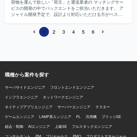
荷物を運んで欲しい「荷主」と運送業者の マッチングサー
ビスの開発の中でバックエンドをご担当いただきます。 ア
ジャイル開発予定で、設計より対応いただける方がベスト
ですが、 スキル見合いで是非お気軽にエントリください。
1
2
3
4
5
6
職種から案件を探す
サーバサイドエンジニア
フロントエンドエンジニア
インフラエンジニア
ネットワークエンジニア
ネイティブアプリエンジニア
サーバーエンジニア
テスター
ゲームエンジニア
LAMP系エンジニア
PL
汎用機
ブリッジSE
組込・制御
AIエンジニア
上級SE
フルスタックエンジニア
コンサルタント
PM
プリセールス
PMO
プロダクトマネージャー