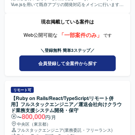
品質の担保とプロジェクト推進を主導する経験を積むこと
発環境です。
Vue.jsを用いて既存アプリの開発対応をメインに行います。
ができます。Ruby on RailsやAWS、生成AIを活用した開
【求める人物像】 【ポジションの魅力】 電子書籍アプリの
発・PoCなど、モダンな技術スタックを活かした上流工程
再構築および既存アプリ開発に携われます。 【開発環境】
現在掲載している案件は
中心の業務に携わることができます。 【開発環境】 バック
Ruby、JavaScript、Vue.js、Backbone.jsを使用します。
エンドはGo、Ruby on Rails、Unicorn、Nginx、
PostgreSQL、Redis、Docker、Elasticsearchなどを利用し
「一部案件のみ」
Web公開可能な
です
ております。フロントエンドはTypeScript、React、
Redux、styled-components、Storybook、Webpackなどを
＼登録無料 簡単3ステップ／
利用しております。インフラはAWS（EC2、RDS、
ElastiCache、S3、ElasticsearchService、Lambda、
会員登録して全案件から探す
ElasticBeanstalkなど）、Ansible、Datadog、CircleCI、
Engine Yardなどを利用しております。その他、GitHub、
Slack、JIRA、Notionなどのツールを利用しております。
リモート可
【Ruby on Rails/React/TypeScript/リモート併
用】フルスタックエンジニア／運送会社向けクラウ
ド業務支援システム開発・保守
800,000
〜
円/月
中央区（東京都）
フルスタックエンジニア
(業務委託・フリーランス)