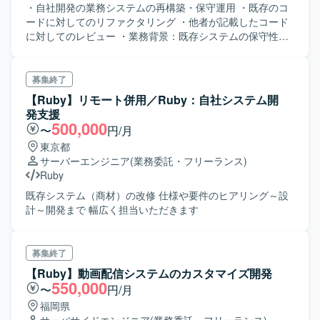
・自社開発の業務システムの再構築・保守運用 ・既存のコ
ードに対してのリファクタリング ・他者が記載したコード
に対してのレビュー ・業務背景：既存システムの保守性が
低くシステム間不整合が発生しているおり、調査や不具合
修正にエンジニアの時間が使われている課題を解決するた
めに、リファクタリングを全面的に実施することとなっ
募集終了
た。
【Ruby】リモート併用／Ruby：自社システム開
発支援
500,000
〜
円/月
東京都
サーバーエンジニア
(業務委託・フリーランス)
Ruby
既存システム（商材）の改修 仕様や要件のヒアリング～設
計～開発まで 幅広く担当いただきます
募集終了
【Ruby】動画配信システムのカスタマイズ開発
550,000
〜
円/月
福岡県