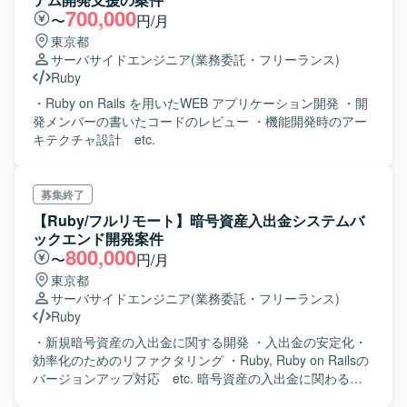
700,000
〜
円/月
東京都
サーバサイドエンジニア
(業務委託・フリーランス)
Ruby
・Ruby on Rails を用いたWEB アプリケーション開発 ・開
発メンバーの書いたコードのレビュー ・機能開発時のアー
キテクチャ設計 etc.
募集終了
【Ruby/フルリモート】暗号資産入出金システムバ
ックエンド開発案件
800,000
〜
円/月
東京都
サーバサイドエンジニア
(業務委託・フリーランス)
Ruby
・新規暗号資産の入出金に関する開発 ・入出金の安定化・
効率化のためのリファクタリング ・Ruby, Ruby on Railsの
バージョンアップ対応 etc. 暗号資産の入出金に関わるシ
ステムの開発・運用・保守をお任せいたします。