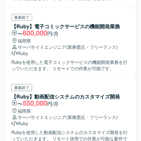
の対応策といった思考プロセスまで踏み込んで考えられる
ィに関する知見を深めていただけます。 【開発環境】 アジ
方を歓迎いたします。 【ポジションの魅力】 グロース型の
ャイル開発手法を用いた環境で、AWSなどのインフラやAI
小規模案件が多く、事業やプロダクトへの理解を深めなが
駆動の技術を活用して開発を行っていただきます。
募集終了
ら、継続的な改善や機能追加を通じてユーザー価値の向上
【Ruby】電子コミックサービスの機能開発業務
に直接貢献できるポジションです。フルサイクルで開発工
600,000
〜
円/月
程を担当できるため、要件定義から実装・テストまで一貫
福岡県
した経験を積むことができ、アーキテクチャ選定やパフォ
サーバサイドエンジニア
(業務委託・フリーランス)
ーマンス改善など技術的な意思決定にも主体的に関わるこ
Ruby
とができます。若手メンバーの多いチームを率いる経験を
通じて、技術的リードやチームビルディングのスキルも磨
Rubyを使用した電子コミックサービスの機能開発業務を行
いていただけます。 【開発環境】 バックエンドはRuby、
っていただきます。 リモートでの作業が可能です。
Ruby on Railsを中心とし、フロントエンドには
TypeScript、React.js、Jest、CodeceptJS、Playwright、
Storybookなどを活用しております。インフラは
募集終了
AWS（ALB、Fargate、Aurora、S3、Lambda、
【Ruby】動画配信システムのカスタマイズ開発
CloudFront、ElastiCache、WAFなど）上に構築されてお
550,000
〜
円/月
り、Dockerを使用したコンテナ環境で運用しております。
データベースはMySQL、Redis、Elasticsearchを利用し、
福岡県
Nginxを用いた構成となっております。開発フローでは
サーバサイドエンジニア
(業務委託・フリーランス)
Github、GitHub ActionsやJenkins、Slackを活用し、
Ruby
Datadog、Fluentd、BigQuery、Redashなどによるモニタ
Rubyを使用した動画配信システムのカスタマイズ開発を行
リングやデータ分析の仕組みが整っております。
っていただきます。 リモート併用での作業が可能な案件で