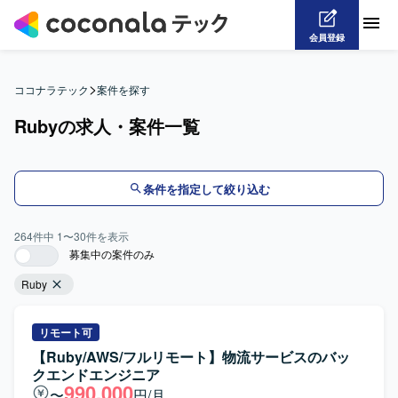
会員登録
>
ココナラテック
案件を探す
Rubyの求人・案件一覧
条件を指定して絞り込む
264
件中
1
〜
30
件を表示
募集中の案件のみ
Ruby
リモート可
【Ruby/AWS/フルリモート】物流サービスのバッ
クエンドエンジニア
990,000
〜
円/月