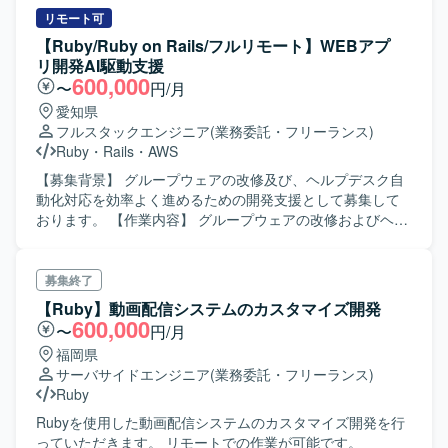
テナビリティ分野（環境問題、食・農の課題解決）への興
開発をご担当いただきます。人材紹介・マッチングサービ
リモート可
味・関心をお持ちの方を歓迎いたします。 【ポジションの
スの開発チームに所属し、インターネットサービスの顧客
【Ruby/Ruby on Rails/フルリモート】WEBアプ
魅力】 環境負荷可視化という社会的意義の高い領域で、自
価値向上を目的とした開発や、社内基幹業務システムの業
リ開発AI駆動支援
社SaaSプロダクトのAIツール開発にフルスタックで関わる
務生産性向上のための開発など、多岐にわたる開発案件に
600,000
〜
円/月
ことができます。スタートアップならではのスピード感の
携わっていただきます。 5年近い歴史のあるプロダクトのた
愛知県
中で、クライアントの声を直接プロダクトに反映させる経
め、既存の開発基盤や組織風土をキャッチアップいただき
フルスタックエンジニア
(業務委託・フリーランス)
験を積むことができ、GCP（Vertex AI等）や最新のAIコー
つつ、プロダクト開発に参画していただきます。 フルサイ
Ruby
・
Rails
・
AWS
ディングツールを活用した先進的な開発に携わることがで
クル型のプロダクト開発現場として、数人月単位のプロジ
きます。 【開発環境】 フロントエンドはVue.js 3系および
ェクトにおける要件定義〜設計〜実装〜テストまでの各工
【募集背景】 グループウェアの改修及び、ヘルプデスク自
Nuxt.js 3系、バックエンドはRuby 3系およびRuby on Rails
程を、計画策定から一貫してご担当いただきます。 また、
動化対応を効率よく進めるための開発支援として募集して
7系を利用しています。DBはMySQL 8系、コンテナは
アーキテクチャ選定やパフォーマンス改善などの技術的な
おります。 【作業内容】 グループウェアの改修およびヘル
Dockerを使用しています。インフラはAWS（EC2, Aurora,
判断において、自ら根拠を持って意思決定し、若手メンバ
プデスク自動化対応の一環としてのビジネスチャット連携
SES, WAF, S3等）およびGCP（Vertex AIなど）を組み合わ
ーの多いチームを率いていただきます。 【求める人物像】
におけるプラグイン開発等を行っていただきます。Cloude
せ、CIにはCircleCIを利用しています。開発ツールとして
プロダクトや事業内容への理解を深めながら、安定的かつ
Codeを利用し、バグやセキュリティインシデントの抽出お
募集終了
GitHub, Github Projects, Notion, Teams, Slack, Google
長期的に参画いただける方を求めております。複数のエン
よび改修を実施していただきます。アジャイル開発手法を
【Ruby】動画配信システムのカスタマイズ開発
Meet、AIコーディングツールとしてVisual Studio Code,
ジニア、PdM、デザイナーと密に協働しながら開発を進め
用いて開発を推進していただきます。 【求める人物像】 現
600,000
〜
円/月
Cursor, Claude Code, Gemini CLIを使用しています。
る環境のため、コラボレーションとコミュニケーションを
場優先で物事を考えられるマインドをお持ちの方を求めて
福岡県
大切にし、自発的に周囲と連携しながら課題解決に取り組
おります。協調性や積極性があり、コミュニケーションを
サーバサイドエンジニア
(業務委託・フリーランス)
める方にマッチいたします。 明確なアーキテクチャが存在
取りながら開発を進めていただける方です。 【ポジション
Ruby
しない状況でも、業務の背景や全体像を把握したうえで自
の魅力】 AI駆動による効率的な開発を経験することがで
ら考えて推進できる方や、各案件について表層的な機能理
き、Cloude Codeを活用したバグやセキュリティインシデ
Rubyを使用した動画配信システムのカスタマイズ開発を行
解にとどまらず、用いられている技術や直面した課題、そ
ント対応に携わることで、高度な開発スキルやセキュリテ
っていただきます。 リモートでの作業が可能です。