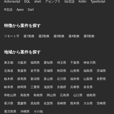
Actionscript
SQL
shell
アセンブラ
Go言語
Kotlin
TypeScript
R言語
Apex
Dart
特徴から案件を探す
リモート可
週1勤務
週2勤務
週3勤務
週4勤務
週5勤務
地域から案件を探す
東京都
大阪府
福岡県
愛知県
埼玉県
千葉県
神奈川県
北海道
青森県
岩手県
宮城県
秋田県
山形県
福島県
茨城県
栃木県
群馬県
新潟県
富山県
石川県
福井県
山梨県
長野県
岐阜県
静岡県
三重県
滋賀県
京都府
兵庫県
奈良県
和歌山県
鳥取県
島根県
岡山県
広島県
山口県
徳島県
香川県
愛媛県
高知県
佐賀県
長崎県
熊本県
大分県
宮崎県
鹿児島県
沖縄県
その他