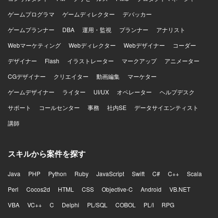
ゲームプログラマ
ゲームディレクター
デバッカー
ゲームプランナー
DBA
運用・監視
プランナー
アナリスト
Webマーケティング
Webディレクター
Webデザイナー
コーダー
デザイナー
Flash
イラストレーター
マークアップ
アニメーター
CGデザイナー
クリエイター
動画編集
マーケター
ゲームデザイナー
ライター
UI/UX
オペレーター
ヘルプデスク
サポート
コールセンター
事務
社内SE
データサイエンティスト
講師
スキルから案件を探す
Java
PHP
Python
Ruby
JavaScript
Swift
C#
C++
Scala
Perl
Cocos2d
HTML
CSS
Objective-C
Android
VB.NET
VBA
VC++
C
Delphi
PL/SQL
COBOL
PL/I
RPG