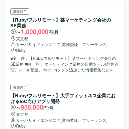
（全体4名） ・プロジェクトマネージャー : 1名（全体4名）
・Railsエンジニア : 2名（全体8名） ・フロントエンジニア
募集終了
: 2名（全体10名）
【Ruby/フルリモート】某マーケティング会社の
SE業務
1,000,000
〜
円/月
東京都
サーバサイドエンジニア
(業務委託・フリーランス)
Ruby
■案 件：【Ruby/フルリモート】某マーケティング会社の
SE業務 ■内 容： マーケティング業務の自動ツール(顧客管
理、メール配信、trackingタグを追加した情報収集などを行
うパッケージ製品)があり、 顧客企業の会場イベント・オン
ラインイベント（製品やセミナー）と組み合わせる製品を
保有している企業となります。 ＜主な業務内容＞ チケット
募集終了
販売システムの実装をメインで行っていただく予定です。
【Ruby/フルリモート】大手フィットネス企業にお
3000万人ほどが登録するWebシステムを最大10名ほどで開
けるtoC向けアプリ開発
発いただくことになります。 詳細設計の作成ならびに開発
950,000
〜
円/月
を中心に、ドキュメントの要件定義資料や設計を読み、 ミ
東京都
ーティングやチャットを用いて不明点を主体的に解決しな
サーバサイドエンジニア
(業務委託・フリーランス)
がら実装をして頂きます。
Ruby