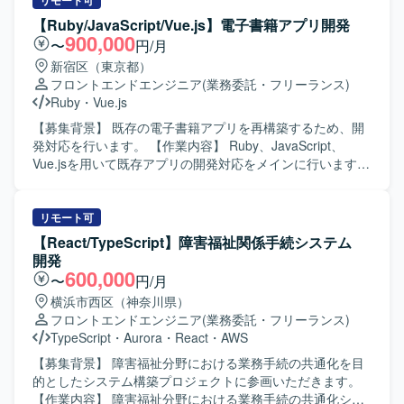
動開発を進めます。 【求める人物像】 チームメンバーと連
リモート可
ーズから参画できるため、前例のないゲーム量産基盤をゼ
携しながら、主体的に開発を推進できる方を求めていま
【Ruby/JavaScript/Vue.js】電子書籍アプリ開発
ロから設計構築でき、大きな裁量を持って開発に取り組め
す。 【ポジションの魅力】 ReactおよびNext.jsを活用した
900,000
〜
円/月
ます。AIコーディングツール前提の開発スタイルを最前線
大規模なWebシステム更改と機能追加開発に携われます。
新宿区（東京都）
で実践でき、今後の開発の標準形をつくり上げていくフェ
【開発環境】 TypeScript、React、Next.js、Java、Spring
フロントエンドエンジニア
(業務委託・フリーランス)
ーズに携わることができます。少人数体制ならではのスピ
Boot、AWSを使用します。
Ruby
・
Vue.js
ード感があり、意思決定から実装、リリースまでを迅速に
進められる環境です。 【開発環境】 開発言語・フレームワ
【募集背景】 既存の電子書籍アプリを再構築するため、開
ークはJavaScript / TypeScriptを使用いたします。開発ツー
発対応を行います。 【作業内容】 Ruby、JavaScript、
ルとしてAIコーディングツール（Claude Code、Codex
Vue.jsを用いて既存アプリの開発対応をメインに行います。
CLI（OpenAI））を利用いたします。
【求める人物像】 【ポジションの魅力】 電子書籍アプリの
再構築および既存アプリ開発に携われます。 【開発環境】
Ruby、JavaScript、Vue.js、Backbone.jsを使用します。
リモート可
【React/TypeScript】障害福祉関係手続システム
開発
600,000
〜
円/月
横浜市西区（神奈川県）
フロントエンドエンジニア
(業務委託・フリーランス)
TypeScript
・
Aurora
・
React
・
AWS
【募集背景】 障害福祉分野における業務手続の共通化を目
的としたシステム構築プロジェクトに参画いただきます。
【作業内容】 障害福祉分野における業務手続の共通化シス