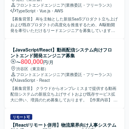
造化しプロンプト設計に落とし込める方、長期的なプロジ
フロントエンドエンジニア
(業務委託・フリーランス)
ェクトにおいて自走してタスクを進められる方を求めてお
TypeScript
・
Vue.js
・
AWS
ります。 【ポジションの魅力】 AI駆動開発環境やGitHub
Copilotなどの最新ツールを活用しながら開発できる点が魅
【募集背景】 AIを主軸とした新規SaaSプロダクト立ち上げ
力です。通信キャリア系サービスという大規模なサービス
および既存プロダクトの高度化を推進するため、AI駆動開
に継続的に関わりながら、アジャイル体制のもとサービス
発を牽引いただけるリードエンジニアを募集しています。
改善に取り組むことで、フロントエンド開発とAI活用の双
【作業内容】 ・AWS上で稼働する既存SaaSプロダクトの設
方でスキルアップが期待できます。 【開発環境】 Vue.jsベ
計・実装・改善対応を行います。 ・フロントエンド（Vue3
ースのシステムを中心に、GitHub CopilotやAWSを利用した
/ TypeScript）を中心に、バックエンド（Kotlin）まで横断し
【JavaScript/React】動画配信システム向けフロ
アジャイル（Scrum）開発体制となります。
た機能開発を実施します。 ・サービス仕様の設計および検
ントエンド開発エンジニア募集
討を行い、要件の明確化から設計・実装・テストまで一貫
800,000
〜
円/月
して対応します。 ・インシデントや障害発生時の監視、原
渋谷区（東京都）
因調査および改善策の検討・実施を行います。 ・AIエージ
フロントエンドエンジニア
(業務委託・フリーランス)
ェントを前提とした開発フローの実践・改善を行い、チー
JavaScript
・
React
ムへの浸透を図ります。 ・PO・エンジニア・QAからなる
開発チームと協働し、週次で成果物を確認しながら開発を
【募集背景】 クラウドからオンプレミスまで提供する動画
推進します。 ・所属チーム担当領域における他部署との連
配信システムの新規立ち上げサイトおよび既存サービス拡
携や技術的リードを担います。 【求める人物像】 SaaSプ
大に伴い、増員のため募集しております。 【作業内容】 動
ロダクトにおいて、フロントエンドの設計から実装、チー
画配信システムに必要なフロントサイトのお客様向けカス
ムの技術的牽引まで一貫して担ってこられた方を想定して
タマイズ開発をご担当いただきます。
います。特定言語の専門家にとどまらず、AIを活用しなが
HTML/CSS/JavaScript/Node.js/Reactを用いたSPAおよび
リモート可
ら新しい技術スタックでも素早く立ち上げができる柔軟な
SSRのWebサイト開発を行います。 詳細設計、製造、単体
【React/リモート併用】物流業界向け人事システム
思考をお持ちの方を求めています。フロントエンド技術に
テスト、プロジェクトによっては保守・運用までをご対応