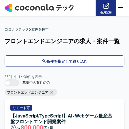
会員登録
>
ココナラテック
案件を探す
フロントエンドエンジニアの求人・案件一覧
条件を指定して絞り込む
860
件中
1
〜
30
件を表示
募集中の案件のみ
フロントエンドエンジニア
リモート可
【JavaScript/TypeScript】AI×Webゲーム量産基
盤フロントエンド開発案件
800,000
〜
円/月