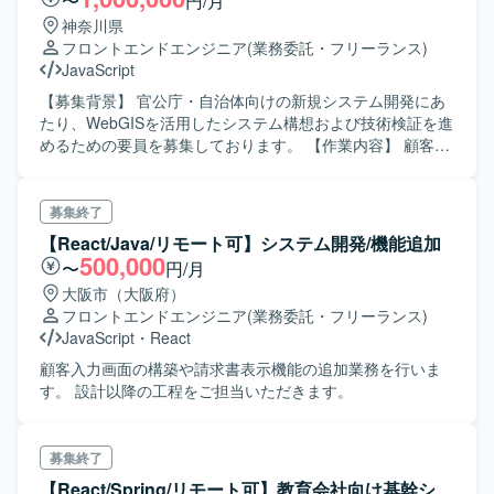
〜
円/月
技術スキルとコミュニケーションスキルの双方を高められ
【求める人物像】 仕様の不足などを自ら補い、プロジェク
神奈川県
る環境です。 【開発環境】 ReactおよびNode.jsを中心とし
トを主体的に推進することにやりがいを感じる方を求めて
フロントエンドエンジニア
(業務委託・フリーランス)
た開発環境にて、ヘッドレスCMS（Contentful）および既存
います。 トレンドだけにとらわれず、メリット・デメリッ
JavaScript
SiteCore環境からの移行を行います。 CI/CD環境を活用し
トを比較して根拠を持った技術選定・設計ができる方を歓
た開発プロセスのもと、グローバルチームと連携しながら
迎します。 バックエンド（Laravel）のコードを必要に応じ
【募集背景】 官公庁・自治体向けの新規システム開発にあ
開発を進めてまいります。
て読み解き、連携しながらAPI実装などをスムーズに進めら
たり、WebGISを活用したシステム構想および技術検証を進
れる方を求めています。 稼働中のサービスへの影響を見極
めるための要員を募集しております。 【作業内容】 顧客と
め、システムを安全に保ちながら着実に実装を行える方に
調整しながら要望を整理し、新規システム開発に向けた技
適したポジションです。 【ポジションの魅力】 障害福祉領
術検証を行っていただきます。具体的には、WebGISを用い
域向けのSaaS開発に携わることで、社会的意義の高いサー
て顧客要望を実現するためのプロトタイプ作成や機能検証
募集終了
ビスの価値向上に貢献できるポジションです。 フロントエ
を実施していただきます。 主な作業としては、ベクタ・ラ
【React/Java/リモート可】システム開発/機能追加
ンドの設計から実装、運用まで一気通貫で関われるため、
スタデータの描画およびカスタマイズ、WebGISの操作UIの
500,000
〜
円/月
裁量を持って技術選定やアーキテクチャ設計に関与してい
カスタマイズ、2D地図の一部を3D表示するための検討・実
大阪市（大阪府）
ただけます。 既存プロダクトの改善や技術的負債の解消に
装、WebGISの実行環境および開発環境の検討、既存メンバ
フロントエンドエンジニア
(業務委託・フリーランス)
も取り組めるため、中長期的なプロダクト品質向上に寄与
へのWebGIS教育などを行っていただきます。 【求める人
JavaScript
・
React
できる環境です。 【開発環境】 フロントエンドは
物像】 顧客とのコミュニケーションを通じて要望を整理し
React/TypeScript/reduxを用いた環境で開発を行います。 バ
ながら、自ら技術的な検討を進められる方を求めておりま
顧客入力画面の構築や請求書表示機能の追加業務を行いま
ックエンドにはLaravelが用いられており、必要に応じてコ
す。チームメンバと協調し、既存メンバへの教育も含めて
す。 設計以降の工程をご担当いただきます。
ードを読み解きながらAPIとの連携を行います。 コーディン
主体的に取り組んでいただける方が望ましいです。 【ポジ
グAIツールを活用した開発スタイルが推奨されている環境
ションの魅力】 官公庁・自治体向けの新規システム立ち上
です。
げフェーズに関わることができ、WebGIS領域での技術検証
募集終了
から実装方針の検討まで一貫して携わることができます。
【React/Spring/リモート可】教育会社向け基幹シ