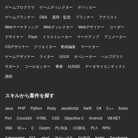
ゲームプログラマ
ゲームディレクター
デバッカー
ゲームプランナー
DBA
運用・監視
プランナー
アナリスト
Webマーケティング
Webディレクター
Webデザイナー
コーダー
デザイナー
Flash
イラストレーター
マークアップ
アニメーター
CGデザイナー
クリエイター
動画編集
マーケター
ゲームデザイナー
ライター
UI/UX
オペレーター
ヘルプデスク
サポート
コールセンター
事務
社内SE
データサイエンティスト
講師
スキルから案件を探す
Java
PHP
Python
Ruby
JavaScript
Swift
C#
C++
Scala
Perl
Cocos2d
HTML
CSS
Objective-C
Android
VB.NET
VBA
VC++
C
Delphi
PL/SQL
COBOL
PL/I
RPG
Actionscript
SQL
shell
アセンブラ
Go言語
Kotlin
TypeScript