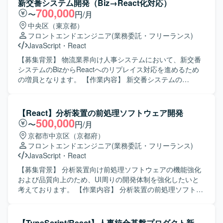
新交番システム開発（Biz→React化対応）
精通しつつ、AI駆動開発のプラクティスを実務の中で磨い
いただきます。 スキルやプロジェクト状況に応じて、基本
700,000
〜
円/月
ていきたい方にマッチします。 【ポジションの魅力】 AIを
設計や技術担当としての顧客ミーティング同席なども想定
中央区（東京都）
前提とした新規プロダクトを立ち上げ初期から手がけられ
しております。 【求める人物像】 品質への配慮と開発スピ
フロントエンドエンジニア
(業務委託・フリーランス)
る環境で、AI駆動開発を組織の中核能力として構築してい
ードのバランスを意識して取り組める方を求めておりま
JavaScript
・
React
くフェーズに参画いただけます。Claude Code Max 20x プ
す。 コミュニケーションを大切にし、課題に対して柔軟に
ランなどの先進的なAIツールを活用しながら、フロントエ
対応できる方を歓迎いたします。 プロジェクトの一員とし
【募集背景】 物流業界向け人事システムにおいて、新交番
ンドを中心にバックエンドまで横断した技術選定やアーキ
て主体性と責任感を持ち、業務を推進していただける方を
システムのBizからReactへのリプレイス対応を進めるため
テクチャ設計に関わることができます。AIエージェントを
想定しております。 新しい技術の習得や活用に前向きに取
の増員となります。 【作業内容】 新交番システムの
前提とした開発フローの設計・実践を通じて、開発組織全
り組める方にマッチする業務です。 【ポジションの魅力】
Biz→React化対応における基本設計から結合テストまでを
体へのインパクトを発揮できるポジションです。 【開発環
動画配信領域におけるフロントエンド開発を通じて、SPAや
ご担当いただきます。開発作業よりも、Reactの設計レビュ
境】 ・フロントエンド：Vue3 / TypeScript ・サーバサイ
SSRなどのモダンなWeb技術を実践的に習得・強化してい
ーおよびソースコードレビューがメインとなります。ま
【React】分析装置の前処理ソフトウェア開発
ド：Kotlin ・インフラ：AWS ・AI関連：AIエージェント、
ただけます。 新規立ち上げから既存サービス拡大まで幅広
た、若手エンジニアの成果物レビューや、必要に応じて基
500,000
〜
円/月
AIコーディング支援ツール（Claude Code Max 20x プラン
いフェーズに関わることで、設計から運用まで一連の経験
礎知識のレクチャーなども行っていただきます。 【求める
京都市中京区（京都府）
等） ・開発プロセス：アジャイル／スクラムをベースとし
を積むことができます。 技術担当として顧客と直接コミュ
人物像】 Reactを用いた開発経験だけでなく、設計やソー
フロントエンドエンジニア
(業務委託・フリーランス)
たチーム開発
ニケーションを取る機会もあり、技術力とビジネス理解の
スコードレビューの経験を活かし、品質向上に主体的に取
JavaScript
・
React
双方を高められる環境です。 【開発環境】 MacBook Proが
り組んでいただける方を求めております。若手メンバーへ
支給される環境で開発を行います。 JavaScript、React、
の技術的なフォローやレクチャーにも前向きに取り組んで
【募集背景】 分析装置向け前処理ソフトウェアの機能強化
TypeScript、Node.js、Expressを中心に、一部AWSを利用
いただける方が望ましいです。 【ポジションの魅力】 既存
および品質向上のため、UI周りの開発体制を強化したいと
したサーバレスアーキテクチャなどを用いて開発を進めて
システムのReact化というモダンな技術スタックへの移行プ
考えております。 【作業内容】 分析装置の前処理ソフトウ
まいります。
ロジェクトに参画いただけます。レビュー業務が中心とな
ェアにおけるUI・表示画面などの画面周りの開発を担当し
るため、これまでのReact設計・レビューの経験を活かしつ
ていただきます。詳細設計から実装、テストまで一連の工
つ、若手育成を通じたチーム全体のスキル底上げにも関わ
程を対応していただきます。 【求める人物像】 画面仕様の
【TypeScript/React】人事統合基盤プロダクト新