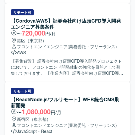
向け新規サービスのバックオフィス向けWEBシステムにお
いて、フロントエンドの設計・実装から結合テストまでを
ご担当いただきます。React.jsおよびTypeScriptを用いた画
リモート可
面実装や、バックエンドとの連携部分の実装・動作確認な
【Cordova/AWS】証券会社向け店頭CFD導入開発
どを行っていただきます。 【求める人物像】 フロントエン
エンジニア募集案件
ド開発経験が豊富で、自発的に課題を発見し改善提案がで
720,000
〜
円/月
きる方を求めております。チームメンバーや関係者と円滑
港区（東京都）
にコミュニケーションを取りながら開発を進めていただけ
フロントエンドエンジニア
(業務委託・フリーランス)
る方を歓迎いたします。 【ポジションの魅力】 証券業界向
AWS
けの新規サービス開発に携わることで、金融ドメインの知
見を深めながらフロントエンド技術力を高めていただけま
【募集背景】 証券会社向け店頭CFD導入開発プロジェクト
す。バックエンド技術にも触れられる環境のため、フルス
において、フロントエンド開発体制の強化を目的として募
タック志向の方にも適したポジションとなっております。
集しております。 【作業内容】 証券会社向け店頭CFD導入
【開発環境】 React.js、TypeScript、Java、SpringBootなど
開発案件にて、Cordovaを用いたフロントエンド開発をご担
を用いたWEBシステム開発環境となっております。
当いただきます。基本設計からテストまで一連の工程を対
応いただきます。GitHubを用いたソースコード管理や、
リモート可
AWS環境と連携した開発作業も行っていただきます。 【求
【React/Node.js/フルリモート】WEB統合CMS刷
める人物像】 チームで円滑にコミュニケーションを取りな
新開発
がら問題解決に取り組める方を求めております。前向きに
1,080,000
〜
円/月
キャッチアップや技術向上に積極的な方を歓迎いたしま
新宿区（東京都）
す。証券取引や金融ドメインへの関心が高く、自ら学ぶ姿
フロントエンドエンジニア
(業務委託・フリーランス)
勢をお持ちの方ですとよりご活躍いただけます。 【ポジシ
JavaScript
・
React
ョンの魅力】 金融業界向けの店頭CFDという専門性の高い