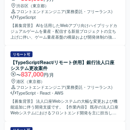
渋谷区（東京都）
フロントエンドエンジニア
(業務委託・フリーランス)
TypeScript
【募集背景】 AIを活用したWebアプリ向けハイブリッドカ
ジュアルゲームを量産・配信する新規プロジェクトの立ち
上げに伴い、ゲーム量産基盤の構築および開発体制の強化
を目的に、フロントエンドエンジニアを募集しておりま
す。 【作業内容】 継続的なゲーム開発・配信を支える開発
基盤の構築をご担当いただきます。AIコーディングツール
リモート可
を前提とした新しい開発スタイルを取り入れながら、機能
【TypeScript/React/リモート併用】銀行法人口座
要求を満たすシステムの設計・開発に加え、ゲーム量産を
システム更改案件
支える共通基盤の設計・実装に携わっていただきます。ま
837,000
〜
円/月
た、ご自身で企画・設計したゲームを実際に開発し、両ス
港区（東京都）
トアへ配信していただくことも可能なポジションです。
フロントエンドエンジニア
(業務委託・フリーランス)
【求める人物像】 技術への高い興味関心があり自発的にキ
TypeScript
・
React
・
AWS
ャッチアップできる方、自発的にコミュニケーションを取
りプロジェクトを進められる方、常により良いモノづくり
【募集背景】 法人口座Webシステムの大幅な変更および機
を追求できる方を求めております。 【ポジションの魅力】
能追加に伴う開発支援です。 【作業内容】 既存の法人口座
開発基盤の構築に携わりながらご自身でもゲーム開発を担
Webシステムにおけるフロントエンド開発を主に担当して
当していただき、開発したゲームをスピーディーにストア
いただきます。一部、BFF（Backend for Frontend）の開発
へリリースしユーザーへ届ける経験を数多く積める環境で
も担当していただきます。アジャイル開発の体制で、AI駆
す。AIを活用したゲーム量産プロジェクトの立ち上げフェ