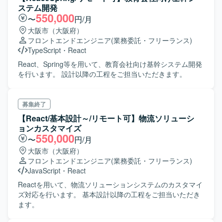
MapLibreやOpenLayersなどの技術を活用しつつ、3D表示
ステム開発
やUIカスタマイズなど幅広い技術要素を経験できる環境で
550,000
〜
円/月
す。また、既存メンバへの教育を通じて技術的リーダーシ
大阪市（大阪府）
ップを発揮する機会もあります。 【開発環境】
フロントエンドエンジニア
(業務委託・フリーランス)
WebGIS（MapLibre または OpenLayers）を用いた開発環
TypeScript
・
React
境を検討しながら構築していただきます。ベクタ・ラスタ
データの描画や2D/3D表示、操作UIカスタマイズなどを行え
React、Spring等を用いて、教育会社向け基幹システム開発
る環境を前提として検証を進めていただきます。
を行います。 設計以降の工程をご担当いただきます。
募集終了
【React/基本設計～/リモート可】物流ソリューシ
ョンカスタマイズ
550,000
〜
円/月
大阪市（大阪府）
フロントエンドエンジニア
(業務委託・フリーランス)
JavaScript
・
React
Reactを用いて、物流ソリューションシステムのカスタマイ
ズ対応を行います。 基本設計以降の工程をご担当いただき
ます。