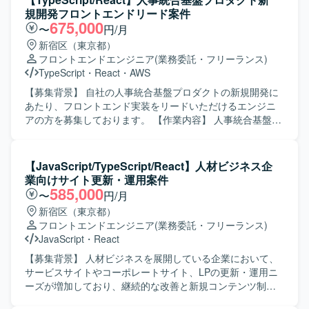
ることができます。 【開発環境】 フロントエンドにReact
意図を理解しながら、自発的に改善提案や調整ができる方
規開発フロントエンドリード案件
を用いたWebアプリケーション開発環境となります。
を求めております。関係者とコミュニケーションを取りつ
675,000
〜
円/月
つ、責任感を持って開発を進めていただける方が望ましい
新宿区（東京都）
です。 【ポジションの魅力】 分析装置という専門性の高い
フロントエンドエンジニア
(業務委託・フリーランス)
領域に関わることで、ドメイン知識を深めながらフロント
TypeScript
・
React
・
AWS
エンド開発スキルを高めていただけます。詳細設計以降の
工程を一貫して担当することで、仕様理解から品質向上ま
【募集背景】 自社の人事統合基盤プロダクトの新規開発に
でを主体的に推進できる環境です。 【開発環境】 Reactを
あたり、フロントエンド実装をリードいただけるエンジニ
用いたフロントエンド開発環境となります。TypeScriptや
アの方を募集しております。 【作業内容】 人事統合基盤の
JavaScriptを組み合わせた開発も行っております。
管理画面およびユーザーインターフェースの設計・実装を
行っていただきます。 TypeScript / React を用いたWebア
プリケーション開発や、バックエンドのREST APIとの連携
【JavaScript/TypeScript/React】人材ビジネス企
実装を担当していただきます。 AIコーディングツールを活
業向けサイト更新・運用案件
用した開発フローの整備や生産性向上の推進、コンポーネ
585,000
〜
円/月
ント設計やUIライブラリの整備も行っていただきます。 ま
新宿区（東京都）
た、社員エンジニアへの技術展開やドキュメント整備にも
フロントエンドエンジニア
(業務委託・フリーランス)
携わっていただきます。 【求める人物像】 AIツールを積極
JavaScript
・
React
的に取り入れ、自律的に開発生産性を高めていける方を求
めております。 社員エンジニアへ技術やノウハウをわかり
【募集背景】 人材ビジネスを展開している企業において、
やすく共有できるコミュニケーション力をお持ちの方を歓
サービスサイトやコーポレートサイト、LPの更新・運用ニ
迎いたします。 仕様が確定しきっていないフェーズでも、
ーズが増加しており、継続的な改善と新規コンテンツ制作
課題を整理しながら主体的に推進できる方を想定しており
を推進するためにWebエンジニアを募集しております。