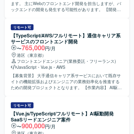
ます。 主にWebのフロントエンド開発を担当しますが、バ
ックエンドの開発も発生する可能性があります。 【開発環
境】 Windows + VSCode 上でプログラミングを行います。
サーバとして仮想環境 + Docker + Linux を利用し、データ
ベースは PostgreSQL を利用します。 開発言語等は
リモート可
TypeScript、Vitest、Python、Django、Django REST
【TypeScript/AWS/フルリモート】通信キャリア系
Framework です。
サービスのフロントエンド開発
765,000
〜
円/月
港区（東京都）
フロントエンドエンジニア
(業務委託・フリーランス)
JavaScript
・
Vue.js
・
AWS
【募集背景】 大手通信キャリア系サービスにおいて既存サ
イトの機能拡張およびエンジニアの業務効率化を推進する
ための開発プロジェクトとなります。 【作業内容】 AI駆動
環境下でのフロントエンド開発をご担当いただきます。具
体的には、GitHub Copilot等のAI支援ツールを活用した実
装、要件や依頼内容をプロンプトへ適切に落とし込み実装
リモート可
へつなげる業務、アジャイル開発体制での継続的なサービ
【Vue.js/TypeScript/フルリモート】AI駆動開発
ス改善、必要に応じた仕様整理および技術的な提案などを
SaaSリードエンジニア案件
行っていただきます。 【求める人物像】 AI支援ツールを積
900,000
〜
円/月
極的に活用しながら開発を推進できる方、要望を適切に構
港区（東京都）