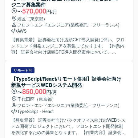
を活かして主体的に手を動かしていただける方を求めてお
ジニア募集案件
ります。Gitを用いたチーム開発フローに慣れており、コミ
570,000
〜
円/月
ュニケーションを取りながら課題解決に取り組める方が望
港区（東京都）
ましいです。金融ドメインへの学習意欲が高い方も歓迎い
フロントエンドエンジニア
(業務委託・フリーランス)
たします。 【ポジションの魅力】 金融業界向けの証券シス
AWS
テムに携わることで、FXやCFD、株取引といった専門的な
ドメイン知識を習得しながら、FlutterやReactを用いたフロ
【募集背景】 証券会社向け店頭CFD導入開発に伴い、フロ
ントエンド開発スキルを高めていただけます。リードエン
ントエンド開発エンジニアを募集しております。 【作業内
ジニアやCI/CD構築など、上流や技術的リードにチャレンジ
容】 証券会社向け店頭CFD導入開発案件において、
できる環境です。 【開発環境】 Flutter、React、Git を用い
Cordovaを用いたフロントエンド開発を担当していただきま
たソースコード管理およびブランチ運用、コードレビュー
す。基本設計からテストまでの工程を一貫して対応してい
を取り入れたチーム開発環境です。CI/CD環境を構築・活用
ただきます。 【求める人物像】 チームで円滑にコミュニケ
リモート可
しながら継続的なデリバリーを行っております。
ーションをとりながら問題解決ができる方を求めておりま
【TypeScript/React/リモート併用】証券会社向け
す。前向きでキャッチアップや技術向上に積極的な方です
新規サービスWEBシステム開発
と望ましいです。 【ポジションの魅力】 金融業界向けの案
850,000
〜
円/月
件に携わることで、証券取引に関する知見やFintech領域で
千代田区（東京都）
の経験を積むことができます。基本設計からテストまで一
フロントエンドエンジニア
(業務委託・フリーランス)
貫した工程を担当することで、上流から下流まで幅広い開
TypeScript
・
React
発スキルを身に付けていただけます。 【開発環境】
Cordova, GitHub, AWS
【募集背景】 証券会社向けバックオフィス向けのWEBシス
テム開発プロジェクトにおいて、フロントエンド開発体制
を強化するための募集となります。 【作業内容】 証券会社