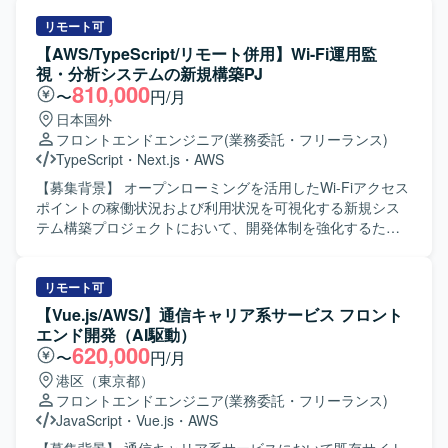
ます。 長期的な保守性や拡張性を意識したアーキテクチャ
【作業内容】 サービスサイト、コーポレートサイト、LPを
設計ができる方にマッチするポジションです。 【ポジショ
対象に、実装やコンテンツの作成・修正、広告用LPの制作
リモート可
ンの魅力】 人事領域の統合基盤プロダクトの新規開発に、
を行っていただきます。 要件整理を行いながら、スケジュ
【AWS/TypeScript/リモート併用】Wi-Fi運用監
フロントエンドリードとして深く関わっていただけます。
ール調整や設定作業を行い、複数タスクを並行して対応し
視・分析システムの新規構築PJ
AIコーディングツールを積極的に活用しながら、開発フロ
ていただきます。 タスクはSlackを通じて受け取り、
810,000
〜
円/月
ーやナレッジの整備を主導できる環境です。 長期的なプロ
Googleスプレッドシートで管理しつつ、必要に応じて関係
日本国外
ジェクトの中で、UI/UXやアーキテクチャの設計思想をプロ
者へのヒアリングを実施し、サイト運用および改善を進め
フロントエンドエンジニア
(業務委託・フリーランス)
ダクト全体に反映していく経験を積んでいただけます。
ていただきます。 【求める人物像】 フロントエンドおよび
TypeScript
・
Next.js
・
AWS
【開発環境】 言語はTypeScriptを使用し、フレームワーク
バックエンドの実装を一人称で推進でき、自ら課題を発見
としてReactを採用しております。 インフラには
して主体的に動いていただける方を求めております。 サイ
【募集背景】 オープンローミングを活用したWi-Fiアクセス
AWS（CloudFront, S3, ECS）を利用しており、GitHubや
ト運用を行いながら、環境整備や業務フローの改善にも前
ポイントの稼働状況および利用状況を可視化する新規シス
Slack、Backlogなどのツールを用いて開発を進めておりま
向きに取り組んでいただける方が望ましいです。 【ポジシ
テム構築プロジェクトにおいて、開発体制を強化するため
す。 PCはWindowsまたはMacが支給され、Claude Codeを
ョンの魅力】 サービスサイトやコーポレートサイト、LPな
の募集となります。 【作業内容】 Wi-Fiアクセスポイント
開発や業務に積極的に活用しております。
ど多様なWebサイトの運用・改善に携わることで、フロン
の稼働状況および利用状況を可視化するシステムをAWS上
トエンドからバックエンドまで幅広い実装経験を積むこと
に新規構築していただきます。 稼働状況閲覧システムとし
リモート可
ができます。 デザイナーと密に連携しながら、コンテンツ
て、AWS S3に蓄積されDataBricksで加工されたデータを、
【Vue.js/AWS/】通信キャリア系サービス フロント
企画から実装まで一貫して関われるため、裁量を持ってサ
Next.js/TypeScriptを用いてGoogleマップ上に可視化してい
エンド開発（AI駆動）
イト改善に貢献していただけます。 【開発環境】 HTML /
ただきます。 利用状況可視化システムとして、Spotfireを用
620,000
〜
円/月
CSS / JavaScript / React / TypeScript を用いたフロントエ
いた動体分析や滞在人数分析など、複数の分析ダッシュボ
港区（東京都）
ンド・バックエンド開発環境です。 WordPress をはじめと
ードを作成していただきます。 また、システム障害通知、
フロントエンドエンジニア
(業務委託・フリーランス)
した各種CMSを利用したサイト運用を行っております。 タ
定期レポート出力、操作監査ログ機能などの付帯機能の設
JavaScript
・
Vue.js
・
AWS
スク管理にはSlackおよびGoogleスプレッドシートを使用し
計および実装も担当していただきます。 要件定義や基本設
ております。
計のフェーズからクラウドAIツールを活用し、プロトタイ