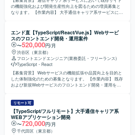
【募集背景】 通信キャリア系サービスにおいて既存サイト
プ版ベースで効率的に開発を進めていただきます。 【求め
の機能強化および開発生産性向上を図るための増員募集と
る人物像】 わからないことを素直に質問しながら、主体的
なります。 【作業内容】 大手通信キャリア系サービスにお
に手を動かして自走できる方を求めています。 チーム内外
ける既存サイトの追加機能開発を担当していただきます。
と円滑にコミュニケーションを取りながら、モダンな開発
Vue.jsベースのフロントエンド実装に加え、GitHub Copilot
手法にも前向きに取り組んでいただける方を歓迎いたしま
などのAI支援ツールを活用したAI駆動開発を行います。要件
エンド直【TypeScript/React/Vue.js】Webサービ
す。 【ポジションの魅力】 Wi-Fi運用監視・分析という大
や依頼内容をプロンプトへ構造化し実装へつなげるほか、
スのフロントエンド開発・運用案件
規模かつ今後の拡張性が高い領域で、新規構築フェーズか
アジャイル開発体制の中で継続的なサービス改善、仕様整
520,000
〜
円/月
ら関わることができます。 クラウドAIツールを活用した要
理や技術的な提案、AI生成物のレビューおよび品質担保も
渋谷区（東京都）
件定義・設計や、プロトタイプ駆動の開発手法など、モダ
行っていただきます。 【求める人物像】 AI支援ツールを積
フロントエンドエンジニア
(業務委託・フリーランス)
ンな開発プロセスを経験していただけます。 DataBricksや
極的に活用しながら、自ら学習・改善していける方を求め
TypeScript
・
React
Spotfireなどのデータ分析基盤とフロントエンド技術を組み
ています。アジャイルな開発スタイルに柔軟に対応でき、
合わせた可視化システムの構築を通じて、データ活用案件
関係者と円滑にコミュニケーションを取りながら主体的に
【募集背景】 Webサービスの機能拡張や品質向上を目的と
の経験を幅広く積むことができます。 【開発環境】 AWS上
提案・推進いただける方が望ましいです。 【ポジションの
した体制強化のための募集となります。 【作業内容】 既存
でのシステム構築を行い、フロントエンドは
魅力】 AI駆動開発を前提とした環境で、最新のAI支援ツー
および新規Webサービスのフロントエンド開発・運用を担
Next.js/TypeScriptを用いて開発いたします。 データ加工に
ルを活用しながらフロントエンド開発に携わることができ
当していただきます。HTML、CSS3、TypeScriptなどを用
はDataBricksを利用し、分析ダッシュボードにはSpotfireを
ます。大規模な通信キャリア系サービスに関わることで、
いて、要件整理から設計、実装、テスト、運用改善まで一
使用いたします。 ソースコード管理およびCICDにはGithub
サービス改善の効果を実感しやすく、アジャイル開発の経
貫してご対応いただきます。1人称で主体的にタスクを進め
リモート可
などのツールを活用いたします。
験をさらに深めることができます。 【開発環境】 Vue.js /
つつ、チームメンバーと連携しながら機能追加や改修、UI
【TypeScript/フルリモート】大手通信キャリア系
AWS / GitHub Copilot / Scrum（アジャイル）
改善などを行っていただきます。 【求める人物像】 新しい
WEBアプリケーション開発
技術や知識の習得に積極的で、自ら課題を見つけて提案・
720,000
〜
円/月
改善に取り組んでいただける方を求めております。チーム
千代田区（東京都）
内外とのコミュニケーションを大切にし、協調性を持って