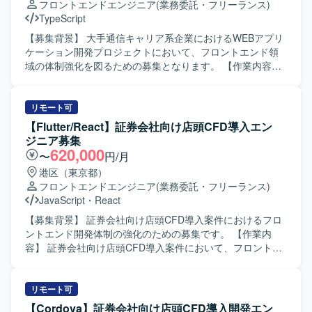
フロントエンドエンジニア
(業務委託・フリーランス)
開発を進められる方が望ましいです。 【ポジションの魅
TypeScript
力】 フロントエンド領域において上流工程から一貫して携
わることができ、モダンな技術スタックを活用しながら
【募集背景】 大手通信キャリア系企業におけるWEBアプリ
Webサービス開発の経験を幅広く積むことができます。主
ケーション開発プロジェクトにおいて、フロントエンド領
体的な提案や工夫が歓迎される環境のため、技術力と提案
域の体制強化を図るための募集となります。 【作業内容】
力の双方を高めていくことができます。 【開発環境】
大手通信キャリア系企業向けWEBアプリケーション開発に
HTML、CSS3、TypeScript、JavaScriptを中心としたフロン
携わっていただきます。フロントエンド開発を担当し、工
トエンド環境で、ReactやVueなどのフレームワークや各種
程表描画アプリにおいて工程表データが多くなると処理速
リモート可
CSS設計手法、CMSやテンプレートエンジン、CSSプリプ
度が遅くなる問題の解消に取り組んでいただきます。 【求
【Flutter/React】証券会社向け店頭CFD導入エン
ロセッサーなどを組み合わせたWebサービス開発を行って
める人物像】 主体的に動き、フットワーク軽くコミュニケ
ジニア募集
おります。
ーションを取りながら開発を進めていただける方を求めて
620,000
〜
円/月
います。 【ポジションの魅力】 大手通信キャリア系企業向
港区（東京都）
けの大規模なWEBアプリケーション開発に携わることで、
フロントエンドエンジニア
(業務委託・フリーランス)
高負荷なフロントエンド処理やパフォーマンスチューニン
JavaScript
・
React
グの経験を積むことができます。GPUや描画系技術を活用
したフロントエンド開発に関わることで、技術的なスキル
【募集背景】 証券会社向け店頭CFD導入案件におけるフロ
アップが期待できます。 【開発環境】 TypeScriptを用いた
ントエンド開発体制の強化のための募集です。 【作業内
フロントエンド開発環境にて、工程表描画アプリケーショ
容】 証券会社向け店頭CFD導入案件において、フロントエ
ンの開発・改善を行います。
ンド開発をご担当いただきます。FlutterおよびReactを用い
た画面実装を中心に、チームメンバーと連携しながら要件
に基づく機能開発や改修を行っていただきます。 【求める
リモート可
人物像】 システム開発経験が豊富で、Flutterでの開発経験
【Cordova】証券会社向け店頭CFD導入開発エン