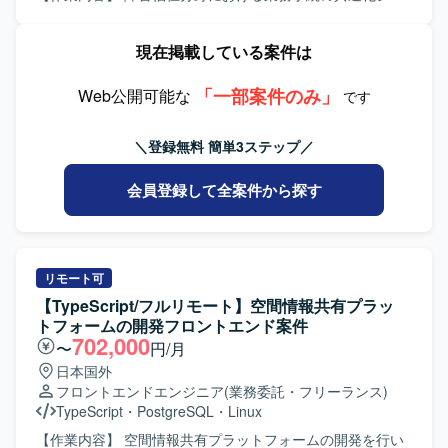
テムの構築において、要件定義から設計、開発、総合試験
まで一連の工程をご担当いただきます。フロントエンドに
現在掲載している案件は
React、バックエンドにSpring Bootを採用しており、一般
利用者による電子申請、職員による受付・審査、データ管
「一部案件のみ」
理等を一体的に実現するシステムの開発に携わっていただ
Web公開可能な
です
きます。 【求める人物像】 要件定義や設計といった上流工
程から主体的に関わり、自ら考えて課題整理や提案ができ
＼登録無料 簡単3ステップ／
る方を求めています。関係者と円滑にコミュニケーション
を取りながら、チームで協調して開発を進められる方が望
会員登録して全案件から探す
ましいです。 【ポジションの魅力】 障害福祉分野の行政手
続を支えるシステム開発に携わることで、社会的意義の高
いプロジェクトに参画いただけます。要件定義から総合試
験まで幅広い工程を経験でき、ReactやSpring Bootを用い
たモダンなアーキテクチャでの開発スキルを高めることが
リモート可
できます。 【開発環境】 フロントエンドにReactおよび
【TypeScript/フルリモート】空間情報共有プラッ
TypeScript、バックエンドにSpring Bootを採用した構成と
トフォームの開発フロントエンド案件
なります。
702,000
〜
円/月
日本国外
フロントエンドエンジニア
(業務委託・フリーランス)
TypeScript
・
PostgreSQL
・
Linux
【作業内容】 空間情報共有プラットフォームの開発を行い