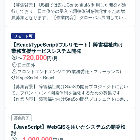
領域での開発に携わることができ、パスキー認証などの認
【募集背景】 US側では既にContentfulを利用した開発が進
証技術やテックリード的な役割にもチャレンジいただけま
行しており、日本側での受入・調整体制を強化するため増
す。CordovaとAWSを活用したフロントエンド開発経験を
員募集となります。 【作業内容】 グローバル展開している
深められる環境です。 【開発環境】 Cordovaを用いたフロ
企業において、コーポレートサイト・ECサイト・製品サイ
ントエンド開発環境で、GitHubによるソースコード管理を
トなど複数のWebサイトで利用しているCMSをヘッドレス
行っております。インフラにはAWSを利用した構成となっ
CMS（Contentful）へ統一するプロジェクトに参画いただき
リモート可
ております。
ます。 日本側HQとしてUSチームとの調整、受入対応、各
【React/TypeScript/フルリモート】障害福祉向け
事業部との調整およびReact/Node.jsを用いた開発・改修を
業務支援サービスシステム開発
ご担当いただきます。 既存SiteCoreで利用しているデザイ
720,000
〜
円/月
ンの移行対応や、プラットフォーム差異により必要となる
日本国外
リデザイン対応の検討・実装も行っていただきます。 フロ
フロントエンドエンジニア
(業務委託・フリーランス)
ントエンドサポートやAPI構築、UAT・評価・受け入れ整
TypeScript
・
React
備、Goliveに向けた対応などを段階的に実施していただきま
す。 【求める人物像】 英語で主体的にコミュニケーション
【募集背景】 障害福祉向けSaaSの開発プロジェクトにおい
が取れる方を求めております。 海外チームとの協業経験が
て、フロントエンド開発体制を強化するための募集です。
あり、仕様調整や課題整理を能動的に進められる方を歓迎
【作業内容】 障害福祉向けSaaSの開発プロジェクトに参画
いたします。 【ポジションの魅力】 グローバル企業のWeb
し、フロントエンド（React）の設計・実装を担当していた
統合CMS刷新プロジェクトに参画し、ヘッドレスCMSや
だきます。 React/TypeScript/reduxを用いたフロントエンド
Contentfulなどの最新技術に関わることができます。 USチ
の設計・開発・運用を行っていただきます。 企画要件から
募集終了
ームとの英語でのコミュニケーションを通じて、グローバ
仕様を把握し、要件の不明点を解消したうえで実装設計へ
【JavaScript】WebGISを用いたシステムの開発検
ル開発プロジェクトの経験を積むことができます。 フロン
と落とし込んでいただきます。 既存ソースコードの機能改
討
トエンドからAPI構築まで幅広い工程に携わることができ、
修や、技術的負債の解消にも取り組んでいただきます。
1,000,000