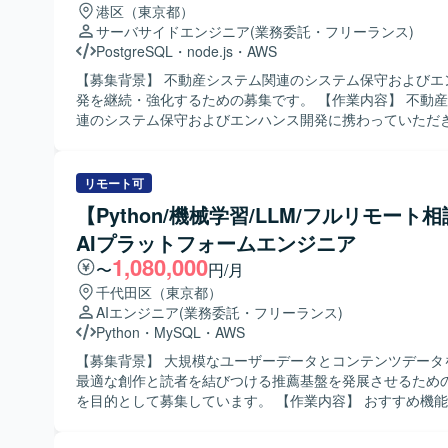
ションといったテーマに関わることで、上流寄りの推進力
港区（東京都）
磨いていただけます。長期的に継続している体制の中で、
サーバサイドエンジニア
(業務委託・フリーランス)
ーと協力しながらスキルや知見を蓄積していくことができます。
PostgreSQL
・
node.js
・
AWS
発環境】 既存アプリケーションでTomcat 9.0を利用して
【募集背景】 不動産システム関連のシステム保守およびエ
Tomcat 10.1へのバージョンアップを予定しています。ブ
発を継続・強化するための募集です。 【作業内容】 不動産システム関
ードからMicrosoft Edgeへの対応（モダナイゼーション
連のシステム保守およびエンハンス開発に携わっていただ
います。
グや既存ソースコードを手がかりに、未知のシステムに対
の調査・原因特定・不具合修正を行っていただきます。ま
境で発生した障害について、検知から原因特定、復旧、再
リモート可
実施まで一連の対応を行っていただきます。 【求める人物像】 定例等
【Python/機械学習/LLM/フルリモート
の打合せでリーダーシップを発揮できる方を求めています
AIプラットフォームエンジニア
存のソースコードを手がかりに、未知のシステムでも自律
調査・解決できる方が望ましいです。クラウドインフラに
1,080,000
〜
円/月
分があっても、臆せずキャッチアップしながら対応できる
千代田区（東京都）
応時に状況を整理しながら関係者へ的確に報告・連絡でき
AIエンジニア
(業務委託・フリーランス)
いたします。復旧にとどまらず、根本原因の解消まで責任
Python
・
MySQL
・
AWS
り組める方にお願いしたいと考えています。 【ポジションの魅力】 本
番環境での障害対応やログを起点とした調査を通じて、シ
【募集背景】 大規模なユーザーデータとコンテンツデータ
への理解を深めながらスキルアップできるポジションです。
最適な創作と読者を結びつける推薦基盤を発展させるため
ンテナ環境などのクラウドインフラ技術にも触れながら、
を目的として募集しています。 【作業内容】 おすすめ機能や検索機能
ハンス開発の経験を積んでいただけます。 【開発環境】 PostgreSQL
の要件定義および目標指標の設計、技術選定を行います。 
などのRDBMSを利用したシステムに携わっていただきます
行動ログやコンテンツの特徴量を抽出するデータ処理基盤