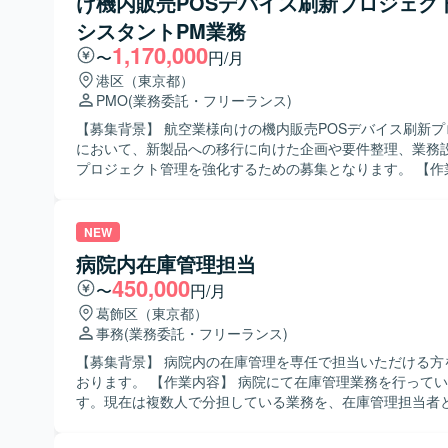
け機内販売POSデバイス刷新プロジェク
Microsoft Entra ID などのディレクトリサービスや認証
テークホルダーと仕様をすり合わせながら意思決定から実
シスタントPM業務
環境です。
気通貫で推進していただきます。また、競合サービスの調
1,170,000
〜
円/月
通じて自社サービスの改善点や差別化ポイントを明確にし
動作確認や受入テスト、品質確認まで担当していただきます。 【
港区（東京都）
る人物像】 素直で誠実に業務に向き合い、物事の本質を理
PMO
(業務委託・フリーランス)
する姿勢をお持ちの方を求めています。能動的かつ自立的
【募集背景】 航空業様向けの機内販売POSデバイス刷新
り組み、成果にこだわりながらデータドリブンに意思決定
において、新製品への移行に向けた企画や要件整理、業務
望ましいです。チームとして助け合いながら業務を遂行で
プロジェクト管理を強化するための募集となります。 【作業内容】 航
恐れず前向きにチャレンジできる方、自らステークホルダ
空業様向けの機内販売POSデバイス刷新プロジェクトにて、
にコミュニケーションを取り事業を推進してくださる方を
デバイスを新製品へ移行するための企画、要件整理、業務
ます。 【ポジションの魅力】 モダンなWeb開発チームの一員とし
ジェクト管理をご担当いただきます。 ブレインストーミン
NEW
て、新規プロダクトの企画・設計段階から関わることができ
れた要件をもとに、モバイルオーダー導入に向けたコンセ
を用いたSpec Driven Developmentなど、最新の開発手
病院内在庫管理担当
作成いたします。 モバイルオーダーに関する調査結果の分
で経験できる環境です。ライブラリや技術選定にも関与で
450,000
略チーム向け引継ぎ資料を作成いたします。 要件管理プロ
〜
円/月
態にかかわらず設計・実装・コードレビューに参加できる
し、要件一覧および詳細要件管理テンプレートを作成いたし
葛飾区（東京都）
組織で裁量高く働いていただけます。リモートを中心とし
ステムアーキテクチャ概要図を作成いたします。 機内販売
事務
(業務委託・フリーランス)
と、開発とスキルアップに集中しながら、主体的にプロダ
種決済シナリオを整理し、業務フローを作成いたします。 
上に寄与できるポジションです。 【開発環境】 フロントエンドは
【募集背景】 病院内の在庫管理を専任で担当いただける方
ロールバック、クレジットカード決済に関する業務・シス
ReactおよびTypeScript、MUIを採用し、バックエンドはN
おります。 【作業内容】 病院にて在庫管理業務を行っていただきま
を作成いたします。 新POSデバイス導入に向けた移行計
TypeScriptで構成されています。インフラにはAWSとCD
す。現在は複数人で分担している業務を、在庫管理担当者
移行時の課題および検討事項を整理いたします。 端末・デ
ソースコード管理およびCI/CDにはGitHubおよびGitHub Act
的にご対応いただきます。 【求める人物像】 主体的に業務に取り組
計画に関する検討およびドキュメントを作成いたします。 
しています。デザインにはFigmaおよびmiro、ドキュメン
み、指示待ちにならずに動ける方を求めております。院内