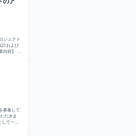
トのア
連携技術を扱う
装までを一
査・分析を
、実装後の
求め
解しようと
に仕事に取
プロジェクト
できる方が
設計および
き、失敗を
ーと積極的
既存POS
歓迎いたし
設計、プロ
グで整理さ
ます。AI
プト資料を
法を実務の中
析および戦
き、契約形
セスを策定
フラットな
ます。 シ
た環境のも
における各
クト価値向
在庫引当、
を募集して
テムフロー
odeおよび
画を策定し、
Kを利用し、
として一元
バイス運用
ionsを使用
プロジェク
ト管理には
の各担当者