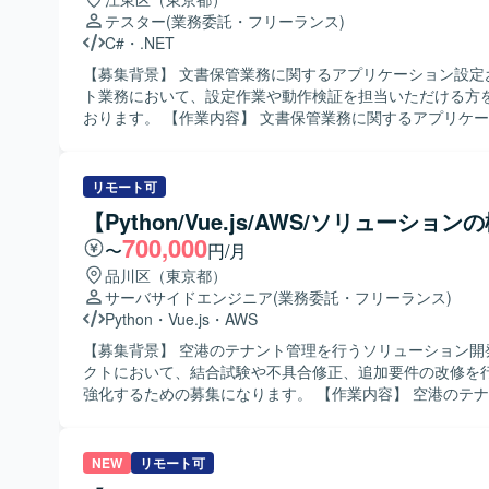
テスター
(業務委託・フリーランス)
C#
・
.NET
【募集背景】 文書保管業務に関するアプリケーション設定
ト業務において、設定作業や動作検証を担当いただける方
おります。 【作業内容】 文書保管業務に関するアプリケーション設定
およびテストをご担当いただきます。オンデマンド配信サ
主向け設定作業や、文書保管業務に使用する汎用ツールの
動作検証などを行っていただきます。具体的には、Excel
リモート可
定ファイルの作成、汎用ツールの設定ファイル作成、汎用
【Python/Vue.js/AWS/ソリューション
ースコード確認や機能追加、オンデマンド配信サービスの
700,000
汎用ツールの動作確認、業務フローに合わせたシステムと
〜
円/月
携確認などを実施していただきます。 【求める人物像】 文書保管業務
品川区（東京都）
に関するアプリケーション設定やテスト業務に主体的に取
サーバサイドエンジニア
(業務委託・フリーランス)
ただける方を求めております。SQLやC#を用いた作業に対
Python
・
Vue.js
・
AWS
を持ち、丁寧に設定や検証を進めていただける方が望まし
【募集背景】 空港のテナント管理を行うソリューション開
【ポジションの魅力】 文書保管業務に関わるアプリケーシ
クトにおいて、結合試験や不具合修正、追加要件の改修を
汎用ツールの設定・改修、動作検証まで幅広い工程に携わ
強化するための募集になります。 【作業内容】 空港のテナント管理を
きます。SQLやC#などのスキルを活かしつつ、業務フロー
行うソリューションの開発に携わっていただきます。結合
ステムとツールの連携確認など、実務に近い検証作業の経
施、不具合修正対応、追加要件の改修などを担当していた
とができます。 【開発環境】 SQL、C#、VB.NET、Excelを用いた環
【求める人物像】 与えられたタスクを責任を持ってやり遂
NEW
リモート可
境で作業していただきます。
ける方、品質を意識して結合試験や不具合修正に取り組ん