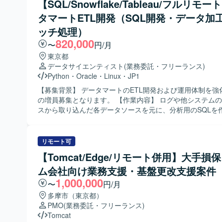
【SQL/Snowflake/Tableau/フルリモ
る方を求めています。 【ポジションの魅力】 空港向けのテナント管理
タマートETL開発（SQL開発・データ加
ソリューションという公共性の高いシステムに携わること
PythonやVue.js、AWSを用いた開発経験を積むことがで
ッチ処理）
合修正や追加要件改修を通じて、既存システムの理解と改
820,000
〜
円/月
身につけることができます。 【開発環境】 Python、Vue.js、AWSを用
いた環境での開発になります。
東京都
データサイエンティスト
(業務委託・フリーランス)
Python
・
Oracle
・
Linux
・
JP1
【募集背景】 データマートのETL開発および運用体制を強
の増員募集となります。 【作業内容】 ログや他システムのデータベー
スから取り込んだ各データソースを元に、分析用のSQLを
Snowflakeに連携してTableauに表示する作業を行ってい
新しいコンテンツへの追加対応、イベントがあった際の個
次処理の対応を中心に、データ加工やバッチ処理を含むET
リモート可
を担当していただきます。 【求める人物像】 月次処理や定型業務を正
【Tomcat/Edge/リモート併用】大手損
確に遂行し、エラー発生時に原因を切り分けてトラブルシ
ム会社向け業務支援・基盤更改支援案件
きる運用・保守マインドをお持ちの方を求めております。
滑にコミュニケーションを取りながら、主体的に業務改善
1,000,000
〜
円/月
に取り組んでいただける方が望ましいです。 【ポジションの魅力】
多摩市（東京都）
SnowflakeやRedshiftをはじめとしたクラウドベースの
PMO
(業務委託・フリーランス)
Tableauを用いた可視化・分析に携わることで、モダンな
Tomcat
ジニアリングのスキルを高めていただけます。ETL開発か