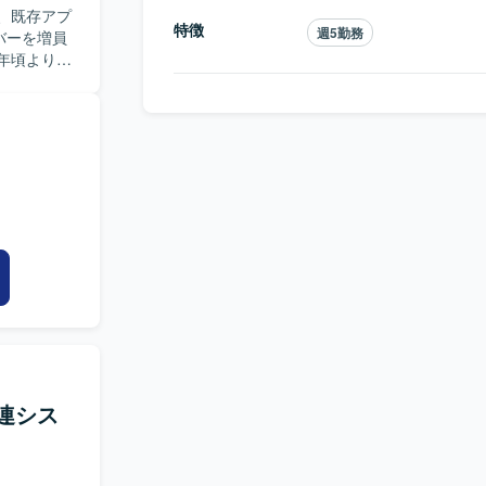
マンス最適
、既存アプ
特徴
週5勤務
バーを増員
ります。プロ
年頃より継
使用し、OS
充する必要
bleauを使
ロジェクト
。既存アプ
を踏まえた
ドで利用してい
に関する業務
、プロジェ
る
員代替・社
状況でも関
コミュニケ
だけるポジ
からEdge
ズに業務に
関連シス
理店向けシ
です。お客
ダナイゼー