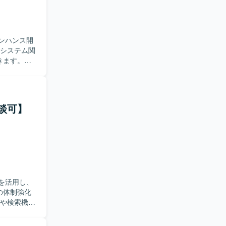
や調整力を
既存メンバ
 【開
おり、
ンハンス開
ラウザはIEモ
）を予定して
きます。ロ
しても問題
た、本番環
発防止策の
相談可】
。ログや既
的に問題を
不慣れな部
方、障害対
る方を歓迎
を持って取
ステム全体
を活用し、
AWSやコ
の体制強化
保守・エン
ユーザーの
。AWSや
を設計・運