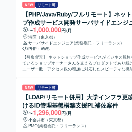
コンテナ環境（Docker/ECS等）、Reactを含むフロント
用します。 LLMや埋め込み技術を用いてコンテンツ理解お
NEW
リモート可
REST APIやNode.jsまたはKotlinによるバックエンド開
基盤を設計・運用します。 推論パイプラインやLLM・機械
【PHP/Java/Ruby/フルリモート】ネッ
素に触れていただく機会があります。
の開発および運用体制（LLMOps / MLOps）の仕組みを
プ作成サービス開発サーバサイドエンジ
的に改善します。 ユーザー行動とコンテンツ情報に基づく
ンの開発・改善を行います。 コンテンツ分類の仕組みと記
1,000,000
〜
円/月
の開発・改善を行い、その運用をチームとして支援します。
港区（東京都）
安全性向上のため、悪意ある行動を検知しLLMで判定する
サーバサイドエンジニア
(業務委託・フリーランス)
ング機能を開発します。 既存の機械学習基盤を最新技術に
PHP
・
AWS
能およびコストの改善を図ります。 新規事業における検索
機能の企画・開発・改善に携わります。 【求める人物像】 ミッショ
【募集背景】 ネットショップ作成サービスがビジネス規模
ン・ビジョン・バリューに共感し、その実現に主体的に取
ているショップオーナーさんを支えるプロダクトであり続
を求めています。 新しい技術への感度が高く、プロダクト
ユーザー数・アクセス数の増加に対応したスピーディな機
こだわりを持って取り組める方を歓迎します。 環境変化に
今後アクセス数がさらに増加した際にも耐えられるプロダ
し、建設的な議論を推進できる方を求めています。 計測と
を推進する必要があることから募集を行っております。 【作業内容】
し、データドリブンに意思決定できる方に適したポジション
開発プロジェクトにおけるアプリケーション開発をご担当
NEW
リモート可
術以外の要素も含む複雑なビジネス課題に対して前向きに
す。機能開発における設計から実装、リリースまでを一気
【LDAP/リモート併用】大学インフラ更
解決を楽しめるマインドをお持ちの方を歓迎します。 生成A
していただき、バックエンドの開発を中心に、興味やご経
術を積極的に取り込み、基盤の継続的な改善に強い興味を
けるID管理基盤構築支援PL補佐案件
フロントエンド開発もお任せいたします。ユーザーからの
を求めています。 【ポジションの魅力】 多様なコンテンツとコミュニ
ックに基づく改善、本番エラーの監視と改善、日常的なリ
1,296,000
〜
円/月
ティから生まれるユニークなデータを扱いながら開発に携
ング、クラウドサービスの活用やコンテナ化など技術ドリ
小金井市（東京都）
できます。 国内でも有数のデータ規模を持つコンテンツプ
環境の改善にも取り組んでいただきます。 【求める人物像】 ユーザー
PMO
(業務委託・フリーランス)
ームで、推薦・検索基盤の運用経験を積むことができます。 
のためにこだわりを貫けるマインドをお持ちで、定められ