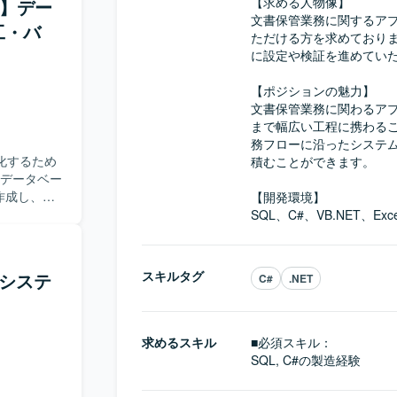
【求める人物像】

ート】デー
文書保管業務に関するア
工・バ
ができ、
ただける方を求めておりま
きます。不具
に設定や検証を進めていた
善スキルを
【ポジションの魅力】

文書保管業務に関わるア
まで幅広い工程に携わるこ
務フローに沿ったシステ
化するため
積むことができます。

作成し、
【開発環境】

ただきます。
SQL、C#、VB.NET、
別対応、月
L開発業務
スキルタグ
保システ
C#
.NET
ュートがで
お客様と円
や品質向上
求めるスキル
■必須スキル：
データ基盤や、
SQL, C#の製造経験
データエン
ら運用まで