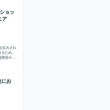
エンド、
よび検索の
発などの技術要
学習モデル
トショッ
設計し、継続
ニア
推薦エンジ
事評価機能
 信頼性・
フィルタリ
更新し、性
・おすすめ
を拡大され
り組める方
けるため、
品質向上に
能開発や、
柔軟に対応
クトづくり
実験を重視
です。 技
いただきま
取り組み、
通貫で対応
改にお
Iの最新技
験に応じて
お持ちの方
フィードバ
ファクタリ
わることが
ブンな開発
ラットフォ
LLMを推
た行動指針