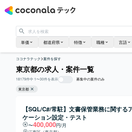
単価
都道府県
特徴
職種
言語
>
ココナラテック
案件を探す
東京都の求人・案件一覧
18179
件中
1
〜
30
件を表示
募集中の案件のみ
東京都
【SQL/C#/常駐】文書保管業務に関する
ケーション設定・テスト
400,000
〜
円/月
江東区（東京都）