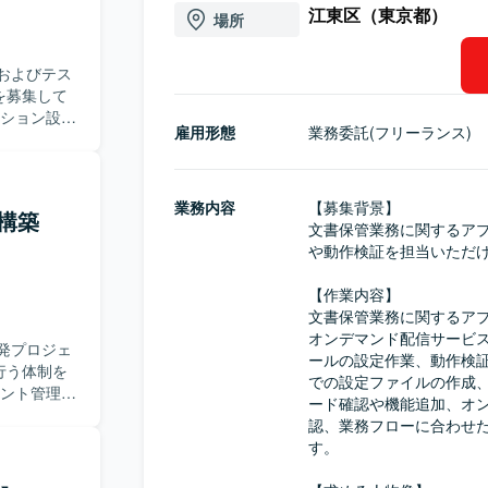
江東区（東京都）
場所
およびテス
を募集して
雇用形態
業務委託(フリーランス)
ービスの荷
設定作業、
ベースでの設
ツールのソ
業務内容
【募集背景】

の構築
設定確認、
文書保管業務に関するア
ツールの連
や動作検証を担当いただけ
り組んでい
【作業内容】

して責任感
文書保管業務に関するア
いです。
オンデマンド配信サービ
発プロジェ
ョン設定や
ールの設定作業、動作検証
行う体制を
ることがで
での設定ファイルの作成
に沿ったシ
ード確認や機能追加、オ
試験の実
験を積むこ
認、業務フローに合わせ
だきます。
す。

げていただ
でいただけ