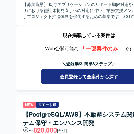
一貫して関わることで、データ基盤全体の設計やパフォー
【募集背景】 既存アプリケーションのサポート期限対応や
化に関する知見も習得していただけます。 【開発環境】 データベース
リにおける他社体制見直しへの対応に伴い、業務支援メン
はRedshiftおよびSnowflake（Snowpipe）を利用してお
しプロジェクト推進体制を強化するための募集です。2017
グラミング言語はPython（SQLAlchemy）およびShellを
続して参画している担当部門において、業務支援体制を拡
はLinux（AmazonLinux）となります。可視化・分析にはTa
がある状況です。 【作業内容】 社内向け・代理店向けシステムを対象
用し、ジョブ管理にはJP1を利用しております。
とした業務支援として、担当システムの運用支援や開発プ
現在掲載している案件は
推進を、お客様社員と並走しながら実施していただきます
リケーションで利用しているTomcat 9.0のサポート期限
「一部案件のみ」
Web公開可能な
です
Tomcat 10.1へのバージョンアップ対応や、現在IEモー
るアプリケーションのEdge対応（モダナイゼーション）
＼登録無料 簡単3ステップ／
支援を行っていただきます。開発業務そのものは担当せず
クトの推進や関係者との調整を中心にご対応いただきます。 【求め
人物像】 自走して業務を進められる方を求めています。社
会員登録して全案件から探す
員支援の立場で立ち回りつつ、要件が固まりきっていない
係者と調整しながら整理・推進できる方が望ましいです。
ーション能力が高く、主体的に行動できる方にご活躍いた
ションです。アプリ基盤やミドルウェア更改案件、IEモード
NEW
リモート可
化対応案件などの経験をお持ちの方であれば、よりスムー
キャッチアップしていただけます。 【ポジションの魅力】 大規模な損
【PostgreSQL/AWS】不動産システム
害保険系システム会社の業務支援に参画し、社内向け・代
テム保守・エンハンス開発
ステムに関するプロジェクト推進を経験できるポジション
820,000
様社員と近い立場で並走しながら、基盤更改やブラウザモ
〜
円/月