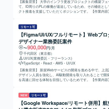
薦に活用する実践的な知見を蓄積できる環境です。 最新のA
に沿った志向性をお持ちの方を求めております。サービス
【募集背景】 大学のインフラ更改プロジェクトの構築フェ
極的に取り入れ、対外的な発信も奨励される文化があります
ンに共感し、プロダクト成長のために淡々と課題解決を実
て、ID周りのPLの稼働が逼迫しているため、その補佐とし
定やロードマップ策定に大きな裁量を持ち、AI・機械学習
る方、インターネットやWebサービスへの強い興味・関心
クト推進を支援していただくポジションです。 【作業内容】 大学向け
中核として活躍できるポジションです。 【開発環境】 機械学習システ
方、オーナーシップを持って課題に取り組み自らプロダク
インフラ更改プロジェクトにおけるID管理基盤構築支援を
ムの開発には主にPythonを使用し、Databricks上で動作
ていくために動ける方を歓迎いたします。常に変わってい
だきます。PL補佐としてプロジェクト推進や進捗管理支援
提にライブラリを選定します。 システム間通信にはProtocol B
しみ、変化に柔軟に対応できる方、ショップの成長や成功
いただきます。LDAPを中心としたID管理基盤の設計・構
リモート可
利用します。 開発にはJupyter Notebook on Databricks
の成長や成功も喜べる方にご活躍いただけるポジションです。 【
調整対応を実施していただきます。顧客および関係ベンダ
【Figma/UI/UX/フルリモート】Webプ
Pythonプロジェクトのパッケージングにはrye（uv backe
ションの魅力】 成長を続けるネットショップ作成サービス
や課題管理を行っていただきます。PLのリソース不足領域
します。 データ処理基盤としてはSnowflakeおよびDatabrick
わりながら、トラフィック増加や多様なニーズへの対応と
デザイナー業務委託案件
り、主体的に課題解決に取り組んでいただきます。各種ド
を使用し、大規模データの処理・学習・推論を行います。 
ールや複雑性の高い課題に取り組むことができます。既存
作成、レビュー、会議対応を行っていただきます。スケジ
900,000
〜
円/月
クラウドサービスとしてDatabricks on AWSおよびQdran
善と新機能開発を両立しつつ、最新の技術トレンドを意識
および構築フェーズ全体の推進支援を担当していただきます。 【
千代田区（東京都）
す。
行うことで、サーバサイドエンジニアとして継続的に成長
る人物像】 自走して課題を発見し、関係者と連携しながら
UI/UX
(業務委託・フリーランス)
環境です。少人数チームで裁量を持ち、サービス性を維持
体的に推進できる方を求めています。顧客やベンダーとの
TypeScript
・
React
・
AWS
・
UI/UX
ロダクトの価値向上に直接貢献していただけます。 【開発環境】 クラ
ーションを円滑に行い、厳しいスケジュール下でも粘り強
ウドサービスの活用やコンテナ化などを通じて、技術ドリ
クトを前進させられる方が望ましいです。ドキュメントを
【募集背景】 新規Webサービスの開発を進める中で、上
環境の改善に取り組んでおります。
ら、全体像を把握して動ける方を求めています。 【ポジションの魅
デザイン人員を強化し、AI駆動開発を取り入れることで開
力】 大学の大規模インフラ更改プロジェクトにおいて、ID
を高速に回せる体制を目指しているためです。 【作業内容】 当社の新
基盤領域のPL補佐として上流から構築フェーズに深く関わ
規開発WebサービスにおけるWebプロダクトデザイン業務
きます。LDAPを中心としたID管理基盤の知見を活かしつ
していただきます。ユーザーヒアリングを通じたニーズ・
ンダー折衝やスケジュール管理などプロジェクトマネジメ
握、ユーザーストーリーおよびユースケースの定義、業務
NEW
リモート可
経験を積むことができます。厳しいスケジュール環境での
理を行い、サービス全体の情報アーキテクチャ設計と画面
【Google Workspace/リモート併用】
は、その後の大規模案件でのキャリアにもつながります。 【開発環
していただきます。Figmaを用いたワイヤーフレームやモ
境】 LDAPを中心としたID管理・認証基盤、Active Director
プ、インタラクティブなプロトタイプの作成を行い、開発