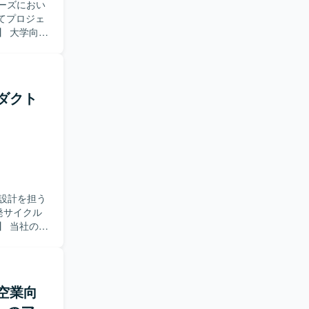
I技術を積
のミッショ
ーズにおい
。 技術選
行していけ
てプロジェ
基盤構築の
をお持ちの
トを良くし
行っていた
することを前
く状況を楽
を担当して
ufferを
、メンバー
築および各種
を利用し、
ポジ
ーとの折衝
ロダクト
nd）を利用
の開発に携
を巻き取
sのSpark
いったスケ
キュメント
マネージド
コードの改
ュール管理
tを利用しま
した開発を
求め
していける
解決まで主
しながらプ
コミュニケ
くプロジェ
ブンな開発
整理しなが
流設計を担う
発サイクル
管理・認証
ることがで
全般を担当
つ、顧客・ベ
課題の把
ント寄りの
フローの整
推進経験
設計を実施
航空業向
ックアッ
yや
チームやス