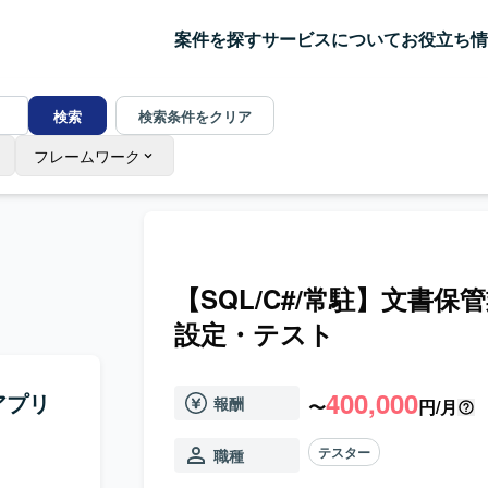
案件を探す
サービスについて
お役立ち情
検索
検索条件をクリア
フレームワーク
【SQL/C#/常駐】文書
設定・テスト
400,000
アプリ
報酬
〜
円/月
テスター
職種