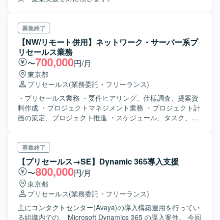
募集終了
【NW/リモート併用】ネットワーク・サーバー系プ
リセールス業務
700,000
〜
円/月
東京都
プリセールス
(業務委託・フリーランス)
・プリセールス業務 ・要件ヒアリング、仕様調査、提案資
料作成 ・プロジェクトマネジメント業務 ・プロジェクト計
画の策定、プロジェクト推進 ・スケジュール、タスク、課
題管理 ・社内社外問わず、関係者との意見交換、情報共有
・DCやお客様拠点での設置、設定変更、移行業務 ・要件定
義、設計、構築、運用に関するドキュメント作成
募集終了
【プリセールス→SE】Dynamic 365導入支援
800,000
〜
円/月
東京都
プリセールス
(業務委託・フリーランス)
主にコンタクトセンター(Avaya)の導入構築運用を行ってい
る組織内での、 Microsoft Dynamics 365 の導入案件。 今回