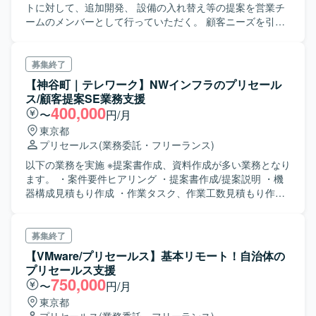
トに対して、追加開発、 設備の入れ替え等の提案を営業チ
ームのメンバーとして行っていただく。 顧客ニーズを引き
出すことが求められ、持ち帰り提案ドキュメントの作成、
事務作業も行う。 既存クライアントとの折衝がメインなの
で営業経験がなくても、 開発者として顧客折衝してきたと
募集終了
いう経験があれば問題なく参画いただけます。
【神谷町｜テレワーク】NWインフラのプリセール
ス/顧客提案SE業務支援
400,000
〜
円/月
東京都
プリセールス
(業務委託・フリーランス)
以下の業務を実施 ※提案書作成、資料作成が多い業務となり
ます。 ・案件要件ヒアリング ・提案書作成/提案説明 ・機
器構成見積もり作成 ・作業タスク、作業工数見積もり作成
・受注案件での設計構築作業
募集終了
【VMware/プリセールス】基本リモート！自治体の
プリセールス支援
750,000
〜
円/月
東京都