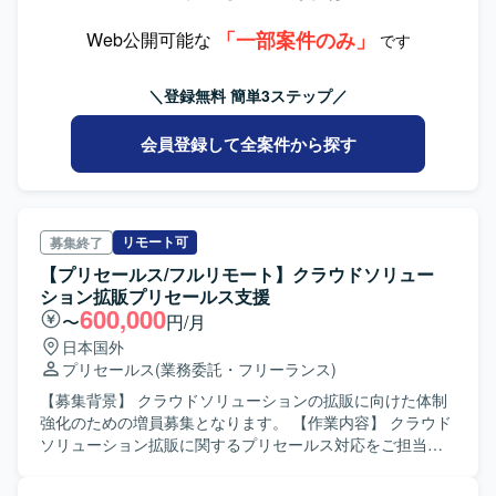
います。
部隊の間に入り、プリセールス対応や一部の設計・設定な
「一部案件のみ」
どの技術対応を行っていただきます。また、社内報告業務
Web公開可能な
です
や取りまとめ、ベンダーとのやり取り、グループ会社向け
の定例報告なども担当いただきます。 【求める人物像】 営
＼登録無料 簡単3ステップ／
業部隊と技術部隊の間に立ち、関係者と円滑にコミュニケ
ーションを取りながら合意形成を進められる方を求めてお
会員登録して全案件から探す
ります。報告資料の整理や取りまとめなども主体的に実施
いただける方を歓迎いたします。 【ポジションの魅力】 大
手通信グループ会社向けのサービス基盤に関わることがで
き、プリセールスから技術対応まで一連の流れを経験でき
る環境です。営業・技術・ベンダーなど多様なステークホ
リモート可
募集終了
ルダーとの調整を通じて、上流工程やファシリテーション
【プリセールス/フルリモート】クラウドソリュー
スキルを高めていただけます。 【開発環境】 通信・テレコ
ション拡販プリセールス支援
ム系サービス基盤（クラウドPBX、音声・メッセージン
600,000
〜
円/月
グ、認証系、プライベートクラウド等）を対象とした環境
日本国外
で業務を行っていただきます。
プリセールス
(業務委託・フリーランス)
【募集背景】 クラウドソリューションの拡販に向けた体制
強化のための増員募集となります。 【作業内容】 クラウド
ソリューション拡販に関するプリセールス対応をご担当い
ただきます。営業担当と連携しながら、顧客ニーズの整理
や提案内容の検討、提案活動の支援などを行っていただき