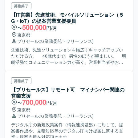
ら、お客様とやり取りしていただきます。
募集終了
【IT営業】先進技術、モバイルソリューション（５
G・IoT）の提案営業支援要員
500,000
〜
円/月
東京都
プリセールス
(業務委託・フリーランス)
先進技術、先進ソリューションを幅広くキャッチアップい
ただける方。 40歳代まで。男性のほうが望ましい。 明
朗活発でコミュニケーション力が高く、営業担当者やお客
様ともうまく関係構築 できる方。
募集終了
【プリセールス】リモート可 マイナンバー関連の
営業支援
700,000
〜
円/月
東京都
プリセールス
(業務委託・フリーランス)
デジタル庁の新規政策案件（情報連携基盤）に対して、提
案書作成や、見積対応等のデジタル庁向け提案に関する営
業・提案支援を対応頂きます。