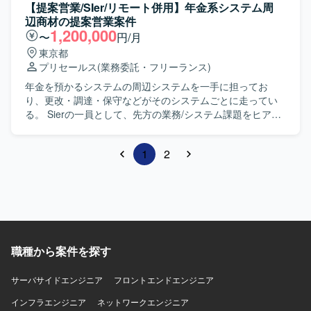
・事業計画の実行に向けた施策検討、定期的な事業計画見
【提案営業/SIer/リモート併用】年金系システム周
直し ・ステコミ用の資料作成
辺商材の提案営業案件
1,200,000
〜
円/月
東京都
プリセールス
(業務委託・フリーランス)
年金を預かるシステムの周辺システムを一手に担ってお
り、更改・調達・保守などがそのシステムごとに走ってい
る。 Sierの一員として、先方の業務/システム課題をヒアリ
ングし、周辺系システムにおける機能拡張の提案を行う
1
2
職種から案件を探す
サーバサイドエンジニア
フロントエンドエンジニア
インフラエンジニア
ネットワークエンジニア