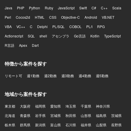
Java
PHP
Python
Ruby
JavaScript
Swift
C#
C++
Scala
Perl
Cocos2d
HTML
CSS
Objective-C
Android
VB.NET
VBA
VC++
C
Delphi
PL/SQL
COBOL
PL/I
RPG
Actionscript
SQL
shell
アセンブラ
Go言語
Kotlin
TypeScript
R言語
Apex
Dart
特徴から案件を探す
リモート可
週1勤務
週2勤務
週3勤務
週4勤務
週5勤務
地域から案件を探す
東京都
大阪府
福岡県
愛知県
埼玉県
千葉県
神奈川県
北海道
青森県
岩手県
宮城県
秋田県
山形県
福島県
茨城県
栃木県
群馬県
新潟県
富山県
石川県
福井県
山梨県
長野県