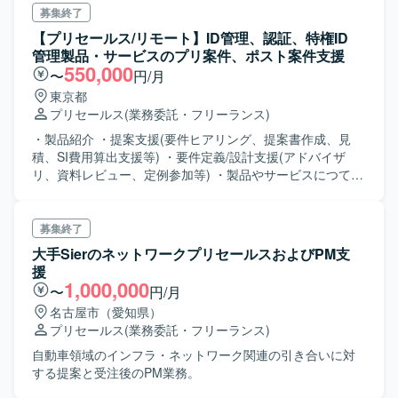
ます。 【求める人物像】 コミュニケーションを取りながら
募集終了
主体的に動いていける方を求めております。プリセールス
【プリセールス/リモート】ID管理、認証、特権ID
や提案支援のご経験がある方は歓迎ですが、コミュニケー
管理製品・サービスのプリ案件、ポスト案件支援
ション能力があれば実際に業務を行いながらキャッチアッ
550,000
〜
円/月
プいただける方を想定しております。 【ポジションの魅
東京都
力】 クラウドソリューションの拡販に直接関わることがで
プリセールス
(業務委託・フリーランス)
き、提案活動やプリセールスとしての経験を積んでいただ
けます。営業や技術部門と連携しながら、幅広い業務を通
・製品紹介 ・提案支援(要件ヒアリング、提案書作成、見
じてスキルアップしていただけます。 【開発環境】 詳細な
積、SI費用算出支援等) ・要件定義/設計支援(アドバイザ
技術環境は別途ご案内となります。
リ、資料レビュー、定例参加等) ・製品やサービスにつての
QA対応
募集終了
大手SierのネットワークプリセールスおよびPM支
援
1,000,000
〜
円/月
名古屋市（愛知県）
プリセールス
(業務委託・フリーランス)
自動車領域のインフラ・ネットワーク関連の引き合いに対
する提案と受注後のPM業務。