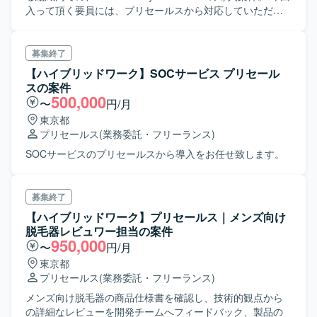
入って頂く要員には、プリセールスから対応していただ
き、そのまま導入案件のPLまたはSEとして案件対応頂く予
定。 Microsoft Dynamics 365の導入経験とCTIシステム(コ
ールセンターシステム)両方の知見を持っている方が理想。
募集終了
【ハイブリッドワーク】SOCサービス プリセール
スの案件
500,000
〜
円/月
東京都
プリセールス
(業務委託・フリーランス)
SOCサービスのプリセールスから導入をお任せ致します。
募集終了
【ハイブリッドワーク】プリセールス｜メンズ向け
脱毛器レビュワー担当の案件
950,000
〜
円/月
東京都
プリセールス
(業務委託・フリーランス)
メンズ向け脱毛器の商品仕様書を確認し、技術的観点から
の詳細なレビューを開発チームへフィードバック、製品の