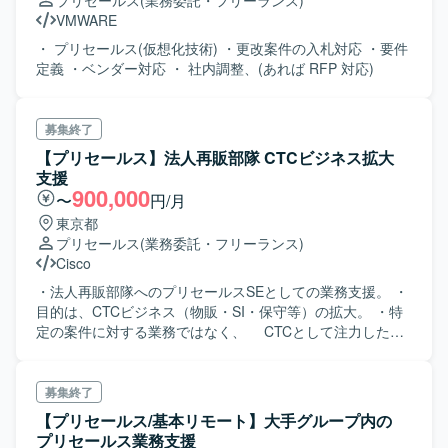
プリセールス
(業務委託・フリーランス)
VMWARE
・ プリセールス(仮想化技術) ・更改案件の入札対応 ・要件
定義 ・ベンダー対応 ・ 社内調整、(あれば RFP 対応)
募集終了
【プリセールス】法人再販部隊 CTCビジネス拡大
支援
900,000
〜
円/月
東京都
プリセールス
(業務委託・フリーランス)
Cisco
・法人再販部隊へのプリセールスSEとしての業務支援。 ・
目的は、CTCビジネス（物販・SI・保守等）の拡大。 ・特
定の案件に対する業務ではなく、 CTCとして注力したい
特定の組織・チームに対し業務支援（提案など、超上流工
程への対応）を行い、 CTC営業・SEと共に複数かつ継続
的なビジネス獲得を目指す。 ・エンドSEが実施する提案業
募集終了
務 （課題/要件ヒヤリング、提案方針検討、 提案グランド
【プリセールス/基本リモート】大手グループ内の
デザインの立案/実施）をCTC側で巻き取り、 上流工程か
プリセールス業務支援