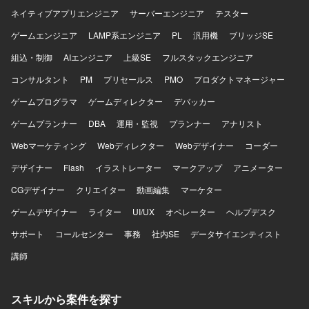
ネイティブアプリエンジニア
サーバーエンジニア
テスター
ゲームエンジニア
LAMP系エンジニア
PL
汎用機
ブリッジSE
組込・制御
AIエンジニア
上級SE
フルスタックエンジニア
コンサルタント
PM
プリセールス
PMO
プロダクトマネージャー
ゲームプログラマ
ゲームディレクター
デバッカー
ゲームプランナー
DBA
運用・監視
プランナー
アナリスト
Webマーケティング
Webディレクター
Webデザイナー
コーダー
デザイナー
Flash
イラストレーター
マークアップ
アニメーター
CGデザイナー
クリエイター
動画編集
マーケター
ゲームデザイナー
ライター
UI/UX
オペレーター
ヘルプデスク
サポート
コールセンター
事務
社内SE
データサイエンティスト
講師
スキルから案件を探す