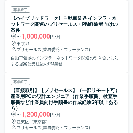
募集終了
【ハイブリッドワーク】自動車業界 インフラ・ネ
ットワーク関連のプリセールス・PM経験者向けの
案件
1,000,000
〜
円/月
東京都
プリセールス
(業務委託・フリーランス)
自動車領域のインフラ・ネットワーク関連の引き合いに対
する提案と受注後のPM業務
募集終了
【直接取引】【プリセールス】（一部リモート可）
産業用PCの設計エンジニア（作業手順書、検査手
順書など作業員向け手順書の作成経験5年以上ある
方）
1,200,000
〜
円/月
江東区（東京都）
プリセールス
(業務委託・フリーランス)