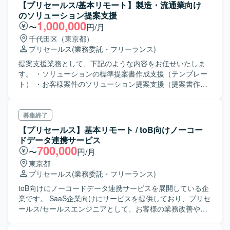
【プリセールス/基本リモート】製造・流通業向け
のソリューション提案支援
1,000,000
〜
円/月
千代田区（東京都）
プリセールス
(業務委託・フリーランス)
提案支援業務として、下記のような内容をお任せいたしま
す。 ・ソリューションの標準提案書作成支援（テンプレー
ト） ・お客様案件のソリューション提案支援（提案書作成
支援など） ・お客様案件のソリューションの導入・構築プ
ロジェクト支援（PM支援） 提案に向けたテンプレート作成
から入っていただき、実際の提案や 導入・構築にもプロジ
募集終了
ェクトマネジメントの観点で入っていただく可能性もあり
【プリセールス】基本リモート / toB向けノーコー
ます。 ※ソリューション内容 デバイス導入、PC-LCM
ドデータ連携サービス
サイバーリスクマネジメント、エンドポイントマネジメン
700,000
〜
円/月
ト ゼロトラスト＆クラウドセキュリティ
東京都
プリセールス
(業務委託・フリーランス)
toB向けにノーコードデータ連携サービスを展開している企
業です。 SaaS企業向けにサービスを提供しており、プリセ
ールス/セールスエンジニアとして、お客様の業務改善やご
利用のシステムの改善、データ連携などを進めていただき
ます。 SaaS製品に関してキャッチアップしていただきなが