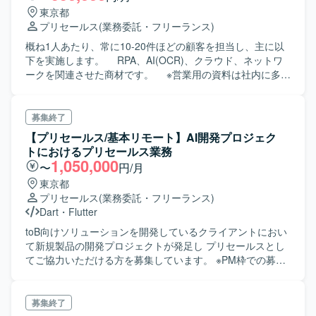
東京都
プリセールス
(業務委託・フリーランス)
概ね1人あたり、常に10-20件ほどの顧客を担当し、主に以
下を実施します。 RPA、AI(OCR)、クラウド、ネットワ
ークを関連させた商材です。 ※営業用の資料は社内に多数
あり、用途によってカスタマイズして提案に利用できま
す。 ※ 商材スキルは現場で習得可。 1. 新規案件支援
(プリセールス) 顧客企業への営業担当（同社別部署）
募集終了
から、RPAまたはAI-OCRのビジネスチャンスがある企業の
【プリセールス/基本リモート】AI開発プロジェク
支援依頼を受け、 デモの実施、資料を用いた提案商
トにおけるプリセールス業務
談、検証を実施します。 2. 既存顧客支援 既に契約済
1,050,000
〜
円/月
みの顧客について、リテンション活動、商材のライセンス
東京都
等の更新管理、 その他サービス商材の手続きやサポー
プリセールス
(業務委託・フリーランス)
ト、障害の情報提供などの対応を実施します。 エンジ
Dart
・
Flutter
ニアを伴う開発支援サービスなどのアテンドなども行いま
す。 3. 共通 サポート体制は確立されています。 ま
toB向けソリューションを開発しているクライアントにおい
た、セールスエンジニアは数名おり、他者にもサポートを
て新規製品の開発プロジェクトが発足し プリセールスとし
依頼できます。 RPAの知識については、メンバーがサポ
てご協力いただける方を募集しています。 ※PM枠での募集
ートします。
もありますので、ご興味ある方は応募時にお問い合わせく
ださいませ。
募集終了