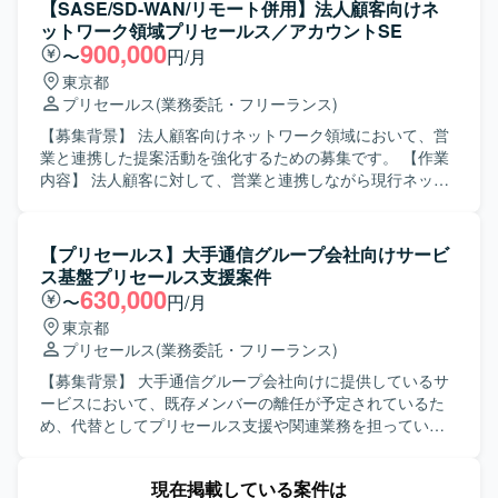
援、提案資料の作成や技術的な説明、客先提案時の技術支
【SASE/SD-WAN/リモート併用】法人顧客向けネ
援などを担当していただきます。 【求める人物像】 技術面
ットワーク領域プリセールス／アカウントSE
とビジネス面の両方に関心を持ち、自ら考えて行動できる
900,000
〜
円/月
方を求めています。関係者とのコミュニケーションを円滑
東京都
に行いながら、顧客価値を意識して提案内容を組み立てら
プリセールス
(業務委託・フリーランス)
れる方が望ましいです。 【ポジションの魅力】 OpenShift
をはじめとしたR社プロダクトに深く関わりながら、さまざ
【募集背景】 法人顧客向けネットワーク領域において、営
まな業種のエンド顧客に対して技術提案ができるポジショ
業と連携した提案活動を強化するための募集です。 【作業
ンです。プリセールスとしての経験を積みつつ、最新のコ
内容】 法人顧客に対して、営業と連携しながら現行ネット
ンテナ基盤技術や関連ソリューションに継続的に触れられ
ワーク構成や課題を分析し、最新のネットワークトレンド
る環境です。 【開発環境】 OpenShiftを中心としたR社プロ
を踏まえた改善提案を実施していただきます。顧客との打
ダクト群を対象とした技術検証・提案環境となります。
ち合わせやヒアリングを通じて要件を整理し、提案資料の
【プリセールス】大手通信グループ会社向けサービ
作成やソリューションの検討をリードしていただきます。
ス基盤プリセールス支援案件
【求める人物像】 顧客視点で課題を整理し、自ら主体的に
630,000
〜
円/月
提案活動をリードできる方を求めています。関係者と円滑
東京都
にコミュニケーションを取りながら業務を推進できる方を
プリセールス
(業務委託・フリーランス)
歓迎いたします。 【ポジションの魅力】 法人顧客のネット
ワーク領域における上流工程から提案まで一貫して関わる
【募集背景】 大手通信グループ会社向けに提供しているサ
ことができ、最新のネットワークトレンドやソリューショ
ービスにおいて、既存メンバーの離任が予定されているた
ンに触れながら提案スキルを高めていただけます。営業と
め、代替としてプリセールス支援や関連業務を担っていた
一体となって顧客の課題解決に貢献できるポジションで
だける方を募集しております。 【作業内容】 大手通信グル
す。 【開発環境】 WAN、LAN、WLAN、SASE、SD-WAN
ープ会社に対し、大手Sierの立場からプリセールス業務を実
現在掲載している案件は
などのネットワーク技術を用いたソリューション提案を行
施いただきます。フロント営業部隊とサービス実施の技術