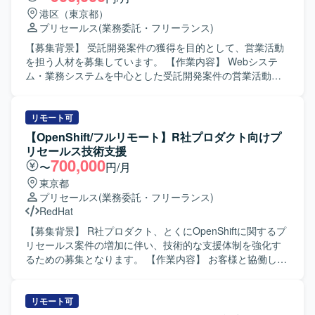
港区（東京都）
プリセールス
(業務委託・フリーランス)
【募集背景】 受託開発案件の獲得を目的として、営業活動
を担う人材を募集しています。 【作業内容】 Webシステ
ム・業務システムを中心とした受託開発案件の営業活動全
般をご担当いただきます。法人顧客への課題ヒアリング、
開発ニーズの発掘、顧客要望の整理、社内技術チームと連
携した提案内容の具体化を行います。あわせて、提案活
リモート可
動、見積調整、クロージング対応、新規顧客開拓および既
【OpenShift/フルリモート】R社プロダクト向けプ
存顧客深耕による案件創出を推進していただきます。 【求
リセールス技術支援
める人物像】 顧客の課題や要望を整理し、社内技術チーム
700,000
〜
円/月
と連携しながら提案を推進できる方を求めています。 【ポ
東京都
ジションの魅力】 中堅～大手企業、SIer、事業会社などに
プリセールス
(業務委託・フリーランス)
対し、受託開発案件の創出から提案、クロージングまで一
RedHat
貫して携わることができます。 【開発環境】 Webシステ
ム・業務システムの受託開発を対象とします。
【募集背景】 R社プロダクト、とくにOpenShiftに関するプ
リセールス案件の増加に伴い、技術的な支援体制を強化す
るための募集となります。 【作業内容】 お客様と協働し、
エンド顧客に対するOpenShiftを中心としたR社プロダクト
のプリセールス活動を行います。具体的には、要件の確認
や技術的な検討・調査、提案内容の検証やデモ構築の支
リモート可