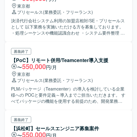
営業の施策および戦略の企画立案に関する業務・顧客管理
東京都
（契約締結・検収管理・請求書管理等）に関する業務
プリセールス
(業務委託・フリーランス)
決済代行会社システム利用の加盟店相対/SE・プリセールス
として 以下業務を実施いただける方を募集しております。
・処理シーケンスや機能認識合わせ ・システム要件整理 ・
システム寄りのQAなど
募集終了
【PoC】リモート併用/Teamcenter導入支援
550,000
〜
円/月
東京都
プリセールス
(業務委託・フリーランス)
PLMパッケージ（Teamcenter）の導入を検討している企業
様への POCと要件定義～導入までご担当いただきます。 す
べてパッケージの機能を使用する前提のため、開発業務は
ありません。 また、Teamcenterは顧客先で教育していただ
けますので、実務経験・知見は必須ではありません。
募集終了
【浜松町】セールスエンジニア募集案件
550,000
〜
円/月