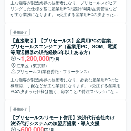
主な顧客が製造業界の技術者になり、プリセールスがヒア
リングした仕様を基に産業用PCの設計/開発/品質管理など
が主な業務になります。 ※受注する産業用PCの決まった仕
様は無く、顧客ごとの特注スペックになります。 ※元々は1
人でプリセールス～設計、発注、納品まで行っていました
が、それを2名で対応する体制に変更しました。 ・産業用
募集終了
PC／サーバ製品の設計・開発・品質担保・テクニカルマー
【直接取引】【プリセールス】産業用PCの営業、
ケティング ・設計／開発 ・顧客製品の開発要求に応じ
プリセールスエンジニア（産業用PC、SOM、電源
た産業用PC／サーバの設計、パーツ選定と調整 ・産業
等周辺機器の販売経験5年以上ある方）
用PC／サーバの設計、アセンブリパートナーとの調整と指
1,200,000
〜
円/月
示 ・品質担保 ・動作試験（設計担保）、出荷前検査
江東区（東京都）
（不良品検査） ・キッティング ・RMA品の被疑部
プリセールス
(業務委託・フリーランス)
位特定、及び被疑部位メーカー・ベンダーとの調整、指示
・テクニカルマーケティング ・技術的側面での新技術
主な顧客が製造業界の技術者になり、必要な産業用PCの仕
の調査と、自社製品／サービスへの適用検討 ・市場コ
様確認、手配などが主な業務になります。 ※受注する産業用
ンソーシアムへの参加、自社製品／サービスへの適用検討
PCの決まった仕様は無く、顧客ごとの特注スペックになり
・新技術の検証
ます。 ※元々は1人でプリセールス～設計、発注、納品まで
行っていましたが、それを2名で対応する体制に変更しまし
た。 ・国内製造メーカー顧客への組込みSOM、産業用
募集終了
PC、及びその周辺機器の技術営業 ・製造業や建設業に向け
【プリセールス/リモート併用】決済代行会社向け
た新製品、及び新規事業の開発要求提案に関する業務 ・海
決済代行システムの加盟店提案・導入支援
外のPC部品メーカーからの仕入れ・部品調達、納品調整 ・
600,000
〜
円/月