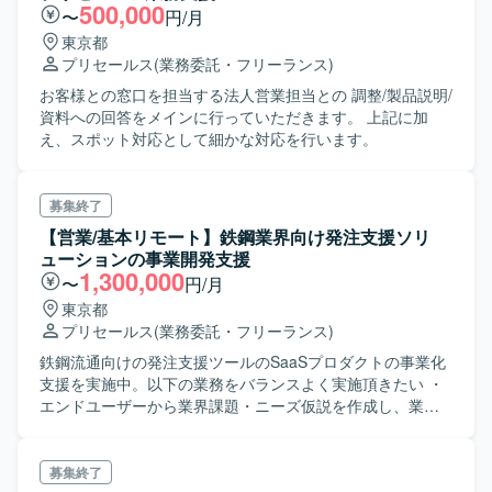
ら主体的に提案業務を行うことで CTCが提供可能領域に
500,000
〜
円/月
おけるビジネス （物販・SI・保守等）を獲得する。 ・CTC
東京都
のメインビジネス領域はインフラビジネス. （サーバ、スト
プリセールス
(業務委託・フリーランス)
レージ、ネットワーク関連）である。
お客様との窓口を担当する法人営業担当との 調整/製品説明/
資料への回答をメインに行っていただきます。 上記に加
え、スポット対応として細かな対応を行います。
募集終了
【営業/基本リモート】鉄鋼業界向け発注支援ソリ
ューションの事業開発支援
1,300,000
〜
円/月
東京都
プリセールス
(業務委託・フリーランス)
鉄鋼流通向けの発注支援ツールのSaaSプロダクトの事業化
支援を実施中。以下の業務をバランスよく実施頂きたい ・
エンドユーザーから業界課題・ニーズ仮説を作成し、業務
要件策定。 ・PoC・営業スケジュールを策定し、開発メン
バーのコントロール ・営業アタックリスト作成、営業資料
作成及びエンドユーザーへ営業支援（プレゼン能力必要）
募集終了