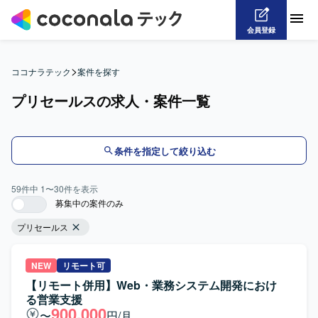
会員登録
>
ココナラテック
案件を探す
プリセールスの求人・案件一覧
条件を指定して絞り込む
59
件中
1
〜
30
件を表示
募集中の案件のみ
プリセールス
NEW
リモート可
【リモート併用】Web・業務システム開発におけ
る営業支援
900,000
〜
円/月