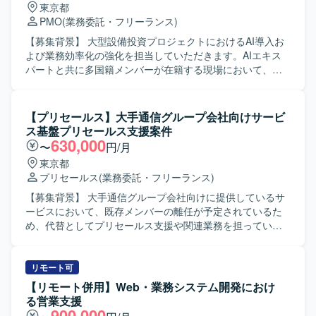
東京都
を通じて業務課題を正しく理解し、ビジネス課題を整理・
PMO
(業務委託・フリーランス)
言語化した上でAI導入に結び付けられる方を求めていま
す。社内横断での提案や推進を主体的に行い、新しい技術
【募集背景】 大型設備投資プロジェクトにおけるAI導入お
の活用に前向きに取り組んでいただける方が望ましいで
よび業務効率化の強化を担当していただきます。AIエキス
す。 【ポジションの魅力】 大規模な設備投資プロジェクト
パートと共に多国籍メンバーが在籍する現場において、プ
の現場に近い立ち位置で、LLMなどの生成AIを活用した業
ロジェクト全体のさらなる業務効率化を促進・支援する役
務プロセス変革に上流から関わることができます。AIツー
割を担っていただきます。 【作業内容】 業務プロセスのヒ
ル選定から企画、社内浸透まで一連のフェーズを経験でき
アリングおよび現状分析を行っていただきます。AI導入支
【プリセールス】大手通信グループ会社向けサービ
るため、ビジネスとAIの両面でスキルを高めていただけま
援や企画立案を担当していただきます。社内AIリテラシー
ス基盤プリセールス支援案件
す。 【開発環境】 LLMなどの生成AIを活用した各種AIツー
向上や啓発活動を実施していただきます。英語を使用した
630,000
〜
円/月
ルやサービスを、プロジェクト内容に応じて選定・導入し
PMO業務を行っていただきます。 【求める人物像】 現場に
東京都
ていただきます。
入り込み泥臭い動きも厭わず、関係者と円滑にコミュニケ
プリセールス
(業務委託・フリーランス)
ーションが取れる方を求めています。AI活用や導入プロジ
ェクトに前向きに取り組める意欲の高い方を求めていま
【募集背景】 大手通信グループ会社向けに提供しているサ
す。多国籍メンバーと協働できる柔軟性と英語でのコミュ
ービスにおいて、既存メンバーの離任が予定されているた
ニケーション能力をお持ちの方を歓迎いたします。 【ポジ
め、代替としてプリセールス支援や関連業務を担っていた
ションの魅力】 大型設備投資プロジェクトの中核としてAI
だける方を募集しております。 【作業内容】 大手通信グル
導入や業務プロセス改革に関わることができるポジション
ープ会社に対し、大手Sierの立場からプリセールス業務を実
です。AIエキスパートや多国籍なメンバーと共に働くこと
施いただきます。フロント営業部隊とサービス実施の技術
リモート可
で、グローバルかつ先進的な知見を得ることができます。
部隊の間に入り、プリセールス対応や一部の設計・設定な
【リモート併用】Web・業務システム開発におけ
業務プロセス改善とAI活用の両面で経験を積むことができ
どの技術対応を行っていただきます。また、社内報告業務
る営業支援
ます。 【開発環境】 AI導入に向けた企画立案や業務プロセ
や取りまとめ、ベンダーとのやり取り、グループ会社向け
900,000