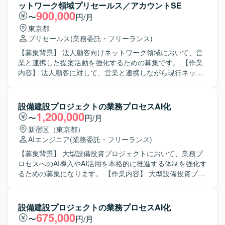
ットワーク領域プリセールス／アカウントSE
900,000
〜
円/月
東京都
プリセールス
(業務委託・フリーランス)
【募集背景】 法人顧客向けネットワーク領域において、営
業と連携した提案活動を強化するための募集です。 【作業
内容】 法人顧客に対して、営業と連携しながら現行ネット
ワーク構成や課題を分析し、最新のネットワークトレンド
を踏まえた改善提案を実施していただきます。顧客との打
ち合わせやヒアリングを通じて要件を整理し、提案資料の
設備建設プロジェクトの業務プロセスAI化
作成やソリューションの検討をリードしていただきます。
1,200,000
〜
円/月
【求める人物像】 顧客視点で課題を整理し、自ら主体的に
新宿区（東京都）
提案活動をリードできる方を求めています。関係者と円滑
AIエンジニア
(業務委託・フリーランス)
にコミュニケーションを取りながら業務を推進できる方を
歓迎いたします。 【ポジションの魅力】 法人顧客のネット
【募集背景】 大型設備投資プロジェクトにおいて、業務プ
ワーク領域における上流工程から提案まで一貫して関わる
ロセスへのAI導入やAI活用を本格的に推進する体制を強化す
ことができ、最新のネットワークトレンドやソリューショ
るための募集になります。 【作業内容】 大型設備投資プロ
ンに触れながら提案スキルを高めていただけます。営業と
ジェクトにおいて、Field AI EngineerとしてLLMなどの生成
一体となって顧客の課題解決に貢献できるポジションで
AIを活用した業務プロセスへのAI導入支援を行います。具体
す。 【開発環境】 WAN、LAN、WLAN、SASE、SD-WAN
的には、AIツールの選定・導入、AI活用企画の検討、社内AI
設備建設プロジェクトの業務プロセスAI化
などのネットワーク技術を用いたソリューション提案を行
リテラシー向上に向けた施策の推進などを担当いただきま
675,000
〜
円/月
います。
す。 【求める人物像】 現場との円滑なコミュニケーション