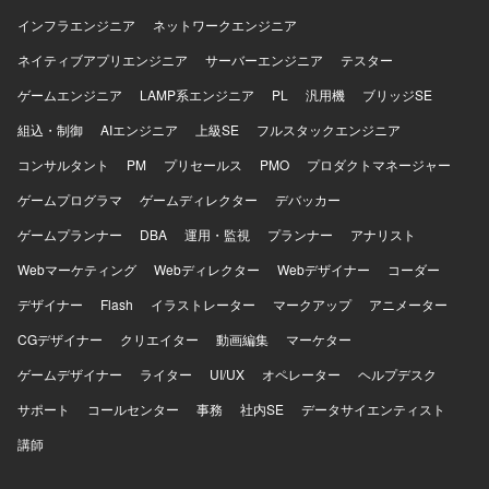
インフラエンジニア
ネットワークエンジニア
ネイティブアプリエンジニア
サーバーエンジニア
テスター
ゲームエンジニア
LAMP系エンジニア
PL
汎用機
ブリッジSE
組込・制御
AIエンジニア
上級SE
フルスタックエンジニア
コンサルタント
PM
プリセールス
PMO
プロダクトマネージャー
ゲームプログラマ
ゲームディレクター
デバッカー
ゲームプランナー
DBA
運用・監視
プランナー
アナリスト
Webマーケティング
Webディレクター
Webデザイナー
コーダー
デザイナー
Flash
イラストレーター
マークアップ
アニメーター
CGデザイナー
クリエイター
動画編集
マーケター
ゲームデザイナー
ライター
UI/UX
オペレーター
ヘルプデスク
サポート
コールセンター
事務
社内SE
データサイエンティスト
講師