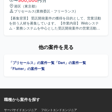
〜
円/月
ス分析を中心とした環境で作業していただきます。AIエキ
の定例報告なども担当いただきます。 【求める人物像】 営
港区（東京都）
スパートや多国籍メンバーと連携しながら業務を進めてい
業部隊と技術部隊の間に立ち、関係者と円滑にコミュニケ
プリセールス
(業務委託・フリーランス)
ただきます。
ーションを取りながら合意形成を進められる方を求めてお
ります。報告資料の整理や取りまとめなども主体的に実施
【募集背景】 受託開発案件の獲得を目的として、営業活動
いただける方を歓迎いたします。 【ポジションの魅力】 大
を担う人材を募集しています。 【作業内容】 Webシステ
手通信グループ会社向けのサービス基盤に関わることがで
ム・業務システムを中心とした受託開発案件の営業活動全
き、プリセールスから技術対応まで一連の流れを経験でき
般をご担当いただきます。法人顧客への課題ヒアリング、
る環境です。営業・技術・ベンダーなど多様なステークホ
開発ニーズの発掘、顧客要望の整理、社内技術チームと連
ルダーとの調整を通じて、上流工程やファシリテーション
携した提案内容の具体化を行います。あわせて、提案活
他の案件を見る
スキルを高めていただけます。 【開発環境】 通信・テレコ
動、見積調整、クロージング対応、新規顧客開拓および既
ム系サービス基盤（クラウドPBX、音声・メッセージン
存顧客深耕による案件創出を推進していただきます。 【求
グ、認証系、プライベートクラウド等）を対象とした環境
める人物像】 顧客の課題や要望を整理し、社内技術チーム
「プリセールス」の案件一覧
「Dart」の案件一覧
で業務を行っていただきます。
と連携しながら提案を推進できる方を求めています。 【ポ
ジションの魅力】 中堅～大手企業、SIer、事業会社などに
「Flutter」の案件一覧
対し、受託開発案件の創出から提案、クロージングまで一
貫して携わることができます。 【開発環境】 Webシステ
ム・業務システムの受託開発を対象とします。
職種から案件を探す
サーバサイドエンジニア
フロントエンドエンジニア