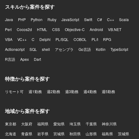
スキルから案件を探す
Java
PHP
Python
Ruby
JavaScript
Swift
C#
C++
Scala
Perl
Cocos2d
HTML
CSS
Objective-C
Android
VB.NET
VBA
VC++
C
Delphi
PL/SQL
COBOL
PL/I
RPG
Actionscript
SQL
shell
アセンブラ
Go言語
Kotlin
TypeScript
R言語
Apex
Dart
特徴から案件を探す
リモート可
週1勤務
週2勤務
週3勤務
週4勤務
週5勤務
地域から案件を探す
東京都
大阪府
福岡県
愛知県
埼玉県
千葉県
神奈川県
北海道
青森県
岩手県
宮城県
秋田県
山形県
福島県
茨城県