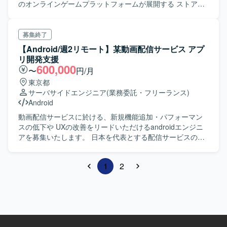
のオンラインゲームプラットフォームが展開する ストアア
プリ（クライアント・サーバーサイド）の設計、開発、運
用を担当していただきます。 機能及びキャンペーンの新規
開発や改善を通して、 国内最大級のゲームプラットフォー
募集終了
ム事業のコア部分に 携わっていただくことのできるポジシ
【Android/週2リモート】某動画配信サービス アプ
ョンとなります。 ＜具体的な業務内容＞ ・機能及びキャン
リ開発支援
ペーンの新規開発や改善 - 新機能含め提案、仕様検討
600,000
〜
円/月
から関わることができます ・APIの設計/開発、DB設計、サ
東京都
ーバー負荷軽減 ・AWSなどのクラウドインフラを利用した
サーバサイドエンジニア
(業務委託・フリーランス)
サービス設計/運用 ・パフォーマンスチューニングやバグ対
Android
応 ・各種業務効率化に向けたツール開発 ・お客様からのお
問い合わせについての調査対応 ・新サービスに向けた技術
動画配信サービスに於ける、新規機能追加・パフォーマン
検証、PoC ＜スキル＞ ■必 須： ・Androidアプリ(Java)の
スの低下や UXの改善をリードいただけるandroidエンジニ
開発経験（2年程度以上） ・Webアプリケーションまたは
アを募集いたします。 日本を代表とする配信サービスのた
WebAPIの開発経験（1年以上） ・Java(SpringFramework)
め、大変やりがいのある プロジェクトになっております。
を使用した開発経験 ・要件定義からテスト/運用保守まで自
機能ごとのマルチモジュールアーキテクチャを採用中で
1
2
走可能なチームでの開発スキル ■尚 可： ・モバイル向け
す。 ・Kotlinによるアプリ開発 ・新機能設計・開発及び機
ネイティブアプリの開発経験 ・モバイル向けゲームアプリ
能改善 ・スピード感を持った開発 ・継続したコードの品質
の開発、運用経験 ・ゲームエンジンを使用したアプリケー
の改善や、自動化による開発環境の改善 ・チームメンバー
ション開発経験 ・AWS,GCP等のクラウドサービス、インフ
のコードレビュー ・PdM, デザイナー, 品質管理担当といっ
ラ技術知見 ・チーム、プロジェクトにおけるリーダー、マ
た他職種とのチーム開発 ・イベント登壇やテックブログ執
ネジメント経験
筆などエンジニアコミュニティへの情報発信 ＜開発環境＞