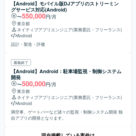
【Android】モバイル版DJアプリのストリーミン
ジェクトを推進する経験を積むことができ、IoTやロボティ
グサービス対応(Android)
クス、AI関連の知見を深める機会があります。 【開発環
550,000
〜
円/月
境】 Androidデバイスと連携する小型ロボットを対象とした
東京都
Web／アプリ系開発プロジェクト環境となります。
ネイティブアプリエンジニア
(業務委託・フリーランス)
Android
設計・製造・評価
募集終了
【Android】Android：駐車場監視・制御システム
開発
500,000
〜
円/月
東京都
ネイティブアプリエンジニア
(業務委託・フリーランス)
Android
満空車、ゲートバーなど諸々の監視・制御システム開発 独
自アプリの開発となります。
現在掲載している案件は