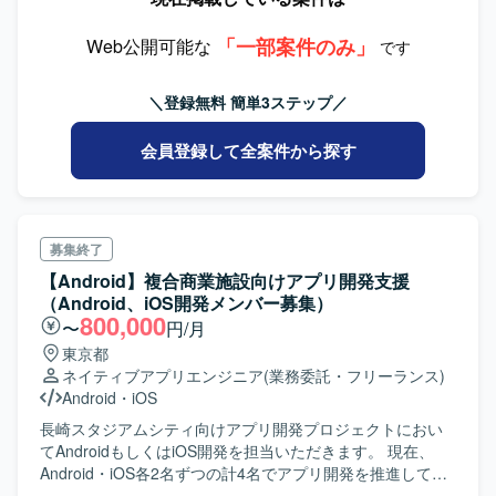
「一部案件のみ」
Web公開可能な
です
＼登録無料 簡単3ステップ／
会員登録して全案件から探す
募集終了
【Android】複合商業施設向けアプリ開発支援
（Android、iOS開発メンバー募集）
800,000
〜
円/月
東京都
ネイティブアプリエンジニア
(業務委託・フリーランス)
Android
・
iOS
長崎スタジアムシティ向けアプリ開発プロジェクトにおい
てAndroidもしくはiOS開発を担当いただきます。 現在、
Android・iOS各2名ずつの計4名でアプリ開発を推進してお
り、メンバークラスとして参画いただきます。Android、