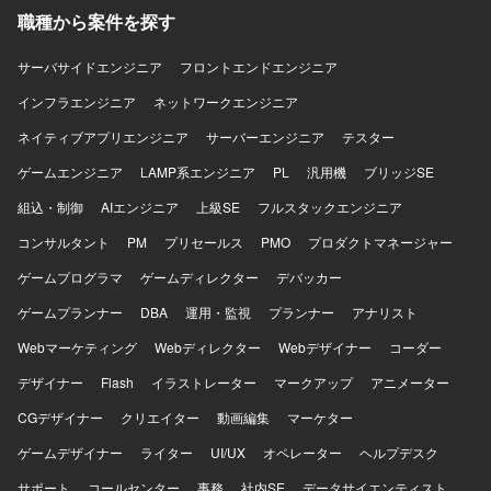
・Android Kotlin / Java / Jetpack Compose / ExoPlayer /
職種から案件を探す
Firebase ・BE Java / Python ・品質管理 NewRelic /
Treasuredata ・コミュニケーション Slack / Teams /
サーバサイドエンジニア
Google Meet
フロントエンドエンジニア
インフラエンジニア
ネットワークエンジニア
ネイティブアプリエンジニア
サーバーエンジニア
テスター
ゲームエンジニア
LAMP系エンジニア
PL
汎用機
ブリッジSE
組込・制御
AIエンジニア
上級SE
フルスタックエンジニア
コンサルタント
PM
プリセールス
PMO
プロダクトマネージャー
ゲームプログラマ
ゲームディレクター
デバッカー
ゲームプランナー
DBA
運用・監視
プランナー
アナリスト
Webマーケティング
Webディレクター
Webデザイナー
コーダー
デザイナー
Flash
イラストレーター
マークアップ
アニメーター
CGデザイナー
クリエイター
動画編集
マーケター
ゲームデザイナー
ライター
UI/UX
オペレーター
ヘルプデスク
サポート
コールセンター
事務
社内SE
データサイエンティスト