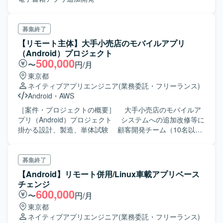
◆現場課題 ・AndroidチームとiOSチームでスキル差があ
り、進捗に差がでている。（Androidの方が遅延気味）
⇒Kotlinにおける実装力、不具合発生時の問題解決能力があ
募集終了
るメンバーを補填することで、 Androidチームの開発力の
【リモート主体】大手小売店のモバイルアプリ
底上げを図りたい。 ◆工程 詳細設計、実装、テスト ◆言語
（Android）プロジェクト
iOS：Swift／Android：Kotlin
500,000
〜
円/月
東京都
ネイティブアプリエンジニア
(業務委託・フリーランス)
Android
・
AWS
［案件・プロジェクトの概要］ 大手小売店のモバイルア
プリ（Android）プロジェクト システムへの追加改修等に
掛かる設計、製造、単体試験 顧客開発チーム（10名以
下）の一員として作業にあたっていただきます
募集終了
【Android】リモート併用/Linux車載アプリベース
チェンジ
600,000
〜
円/月
東京都
ネイティブアプリエンジニア
(業務委託・フリーランス)