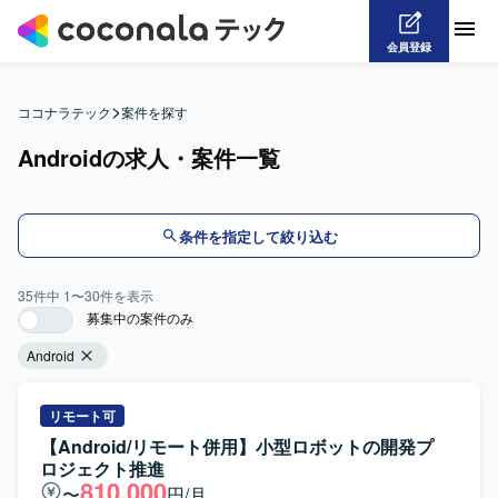
会員登録
>
ココナラテック
案件を探す
Androidの求人・案件一覧
条件を指定して絞り込む
35
件中
1
〜
30
件を表示
募集中の案件のみ
Android
リモート可
【Android/リモート併用】小型ロボットの開発プ
ロジェクト推進
810,000
〜
円/月