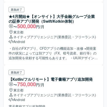
iOSの各メンバーの開発進捗が遅れているため、開発のスケ
ジュールを巻き返す開発力のある方を募集しています。
募集終了
★4月開始★【オンサイト】大手金融グループ企業
の証券アプリ開発（Swift/Kotkin体制）
500,000
〜
円/月
東京都
ネイティブアプリエンジニア
(業務委託・フリーランス)
Android
・自社のFXアプリ、CFDアプリの機能追加・改修 ※開発案
件の状況によっては別アプリ（FX、暗号資産、銀行等）の
追加開発を依頼する可能性もあります。 ・UIUXデザインチ
ームと連携し、ユーザビリティが高いアプリを開発してお
ります。 ・追加機能はビジネス部門が企画し、開発チーム
のプロパーのPMが要件定義を行います。 その上で、設計
募集終了
以降をお任せします。 ・詳細設計、実装、テストまでが中
【Kotlin/フルリモート】電子書籍アプリ追加開発
心業務となります。 ・ご本人の適正/志向によって、その他
750,000
〜
円/月
上流工程からご参画いただくことも可能です。 ・ツールは
東京都
Slack、Jira等を使っております。 ◆体制 ・アプリ開発チー
ネイティブアプリエンジニア
(業務委託・フリーランス)
ムは合計約20名で、iOS/Androidそれぞれ10名程度在籍して
Android
おり、 内6名が上位商流で参画しています。 ⇒その中の
Androidエンジニア2名、iOSエンジニア1名の交代枠です。
電子書籍アプリ追加開発