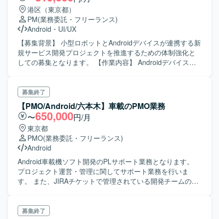
港区（東京都）
PM
(業務委託・フリーランス)
Android
・
UI/UX
【募集背景】 小型ロボットとAndroidデバイスが連携する新
規サービス開発プロジェクトを推進するための体制強化と
しての募集となります。 【作業内容】 Androidデバイスと
連携して動作する小型ロボット開発プロジェクトの推進を
ご担当いただきます。リーダーの管理下でプロジェクト計
画に沿った進行を行い、開発スケジュールの策定および進
募集終了
行管理、要件定義の整理および仕様調整、社内外ステーク
【PMO/Android/六本木】車載のPMO業務
ホルダーとの折衝・調整、開発ベンダーのマネジメントを
650,000
〜
円/月
行います。また、事業者側で実施する各種テストの管理、
東京都
リスク管理および課題管理、品質と納期を担保するための
PMO
(業務委託・フリーランス)
各種推進業務を行っていただきます。 【求める人物像】 主
Android
体的に課題を発見し、解決に向けて自走できる方を求めて
います。社内外のステークホルダーとの調整能力に長け、
Android車載機ソフト開発のPLサポート業務となります。
スピード感を持ってプロジェクトを推進できる方、変化に
プロジェクト運営・管理に関してサポート業務を行いま
柔軟に対応しながらプロジェクトをリードしていただける
す。 また、JIRAチケットで管理されている開発チームの課
方が望まれます。 【ポジションの魅力】 小型ロボットと
題監視及び推 進サポートも行います。
Androidデバイスの連携という先進的な領域において、上流
工程からリリースまで一貫して関われるポジションです。
募集終了
複数のステークホルダーやベンダーを巻き込みながらプロ