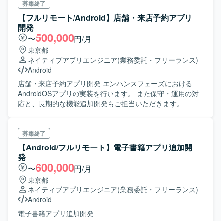
エストを利用したチーム開発) ・java言語とAndroidStudioを
募集終了
使ったAndroidアプリ開発の実務経験 (1年以上) ・Gradleに
【フルリモート/Android】店舗・来店予約アプリ
よるライブラリ管理の経験 ■尚 可： ・Firebaseの利用経
開発
験 (特にFirebase Cloud Messagingに関する理解) ・
500,000
〜
円/月
NotificationCompatAPIを使ったプッシュ通知送受信の仕組
東京都
みの理解 ・Okhttp3を使った通信処理の理解 ・Gsonを使っ
ネイティブアプリエンジニア
(業務委託・フリーランス)
たjsonのシリアライズ、デシリアライズに対する理解
Android
店舗・来店予約アプリ開発 エンハンスフェーズにおける
AndroidOSアプリの実装を行います。 また保守・運用の対
応と、長期的な機能追加開発もご担当いただきます。
募集終了
【Android/フルリモート】電子書籍アプリ追加開
発
600,000
〜
円/月
東京都
ネイティブアプリエンジニア
(業務委託・フリーランス)
Android
電子書籍アプリ追加開発