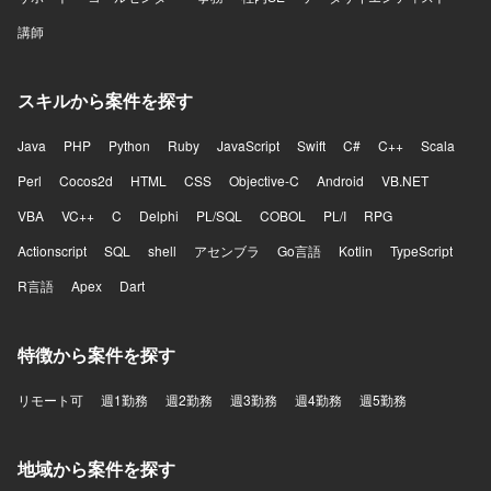
講師
スキルから案件を探す
Java
PHP
Python
Ruby
JavaScript
Swift
C#
C++
Scala
Perl
Cocos2d
HTML
CSS
Objective-C
Android
VB.NET
VBA
VC++
C
Delphi
PL/SQL
COBOL
PL/I
RPG
Actionscript
SQL
shell
アセンブラ
Go言語
Kotlin
TypeScript
R言語
Apex
Dart
特徴から案件を探す
リモート可
週1勤務
週2勤務
週3勤務
週4勤務
週5勤務
地域から案件を探す