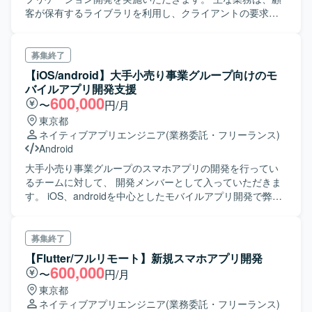
客が保有するライブラリを利用し、クライアントの要求に
応じたカスタマイズ機能の製造を実施していただきます。
〈作業概要〉 ・既存機能の改修 →ライブラリ内に存在す
る既存機能への要望に応じた改修作業 ・新機能の開発 →ラ
募集終了
イブラリに存在しない新規機能のスクラッチ開発。要件定
【iOS/android】大手小売り事業グループ向けのモ
義や見積もり～製造まで 〈主なプロジェクト内容〉※主に
バイルアプリ開発支援
１.をメインで実施いただきます。 １. 自社サービスを利用
600,000
〜
円/月
して構築された個別アプリのカスタマイズ開発 →標準機能
東京都
に含まれない各アプリ固有の機能の開発、保守 ２. 自社サー
ネイティブアプリエンジニア
(業務委託・フリーランス)
ビスのプロダクト開発 →標準機能として提供する各種機能
Android
の開発、保守や、構築システム、構築フローの整備 〈開発
環境〉 - 言語：Kotlin ,Java - リポジトリ管理：
大手小売り事業グループのスマホアプリの開発を行ってい
GitHub,Subversion（SVN） - チャット：Slack - CI / CD：
るチームに対して、 開発メンバーとして入っていただきま
Jenkins - プロジェクト管理：Redmine,Backlog
す。 iOS、androidを中心としたモバイルアプリ開発で弊社
から参画するリーダーの下で アプリの設計開発を中心に行
っていただきます。
募集終了
【Flutter/フルリモート】新規スマホアプリ開発
600,000
〜
円/月
東京都
ネイティブアプリエンジニア
(業務委託・フリーランス)