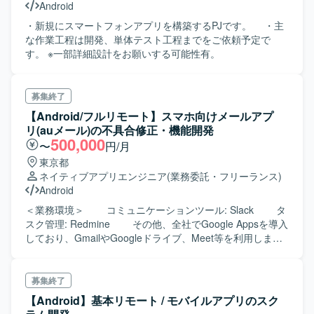
Android
・新規にスマートフォンアプリを構築するPJです。 ・主
な作業工程は開発、単体テスト工程までをご依頼予定で
す。 ※一部詳細設計をお願いする可能性有。
募集終了
【Android/フルリモート】スマホ向けメールアプ
リ(auメール)の不具合修正・機能開発
500,000
〜
円/月
東京都
ネイティブアプリエンジニア
(業務委託・フリーランス)
Android
＜業務環境＞ コミュニケーションツール: Slack タ
スク管理: Redmine その他、全社でGoogle Appsを導入
しており、GmailやGoogleドライブ、Meet等を利用しま
す。 ＜開発環境＞ 言語: C# フレームワーク:
.NET、XamarinおよびMAUI ソースコード管理: GitHub
IDE: JetBrains Rider、Visual Studio
募集終了
【Android】基本リモート / モバイルアプリのスク