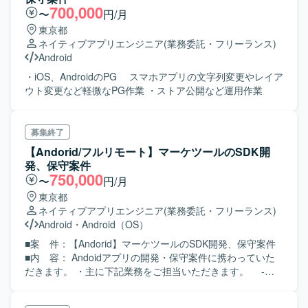
700,000
〜
円/月
東京都
ネイティブアプリエンジニア
(業務委託・フリーランス)
Android
・iOS、AndroidのPG スマホアプリの文字列変更やレイア
ウト変更など軽微なPG作業 ・ストア公開など運用作業
募集終了
【Andorid/フルリモート】マーケツールのSDK開
発、保守案件
750,000
〜
円/月
東京都
ネイティブアプリエンジニア
(業務委託・フリーランス)
Android
・
Android（OS）
■案 件：【Andorid】マーケツールのSDK開発、保守案件
■内 容： Andoidアプリの開発・保守案件に携わっていた
だきます。 ・主に下記業務をご担当いただきます。 -基
本設計以降の実務開発業務 -システム開発 ＜スキル＞ ■
必 須： ・Gitによる開発経験 (GitHub利用経験、プルリク