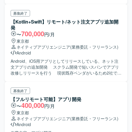
募集終了
【Kotlin+Swift】リモート/ネット注文アプリ追加開
発
700,000
〜
円/月
東京都
ネイティブアプリエンジニア
(業務委託・フリーランス)
Android
Android、iOS用アプリとしてリリースしている、ネット注
文アプリの追加開発 スクラム開発で短いスパンでアプリ
改修しリリースを行う 現状既存ベンダがいるため2社で開
発し、半年くらい先に弊社単独でのアプリ開発になる予定
両OS対応出来る方を希望します
募集終了
【フルリモート可能】アプリ開発
400,000
〜
円/月
東京都
ネイティブアプリエンジニア
(業務委託・フリーランス)
Android