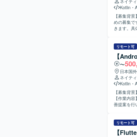
ネイティ
Kotlin
・
【募集背景
めの募集です。 【作業内容】 既存婚活Androidアプリに対するエン
きます。具
修正などを
整やレビュー対応も行って
ニケーショ
リモート可
スト方針を
【Andr
ましいです。 【ポジションの魅力】 コンシューマ向け婚活アプリの開発に携わる
500
〜
のユーザー
ンス開発を
日本国外
を深めることができます。 【開発環境】
ネイティ
Kotlin/
Kotlin
・
識した構成
【募集背景
【作業内容
善提案を行いな
行動できる
いたします
ジションの
リモート可
続的に経験
【Flu
ることができます。 【開発環境】 Androidアプリケ