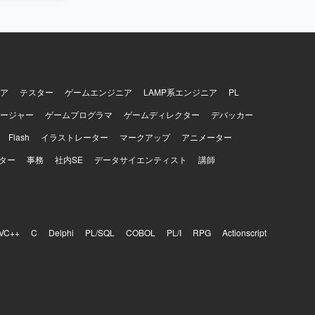
ア
テスター
ゲームエンジニア
LAMP系エンジニア
PL
ージャー
ゲームプログラマ
ゲームディレクター
デバッカー
Flash
イラストレーター
マークアップ
アニメーター
ター
事務
社内SE
データサイエンティスト
講師
VC++
C
Delphi
PL/SQL
COBOL
PL/I
RPG
Actionscript