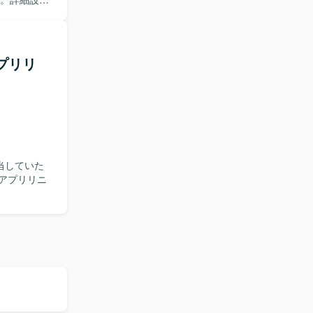
種ドキュメ
ンを取りな
アプリリ
持つサービ
性を活かしつ