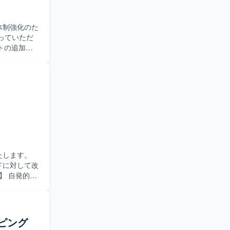
体制強化のた
トの追加・
ら、仕様調
の設計やテ
める方が望
トのエンハ
d開発の知見
ectureを意
たします。
ドに対して改
る方を歓迎
。 【ポ
サイクルを継
に深く関わ
ッピング