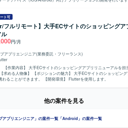
テストまで一連の工程をご担当いただきます。また、開発に関連する各
 【求める人物像】 モバイルアプリ開発において主体的に設計
テストまで対応できる方を求めております。関係者とコミュニケーショ
ート可
ユーザビリティを意識した開発ができる方を歓迎いたします。 【ポジションの魅
tter/フルリモート】大手ECサイトのショッピング
系ネットバンキングサービスの開発に関わることで、大規模なユーザーを
アル
アプリ開発経験を積むことができます。iOS/Androidいずれかの専門
,000
も深めていただけます。 【開発環境】 iOS/Android向けモバイルアプ
円/月
bjective-C、Swiftを用いた開発が想定されます）。
ブアプリエンジニア
(業務委託・フリーランス)
utter
担当していた
ューアルに携わることができます。 【開発環境】 Flutterを使用します。
他の案件を見る
ブアプリエンジニア」の案件一覧
「Android」の案件一覧