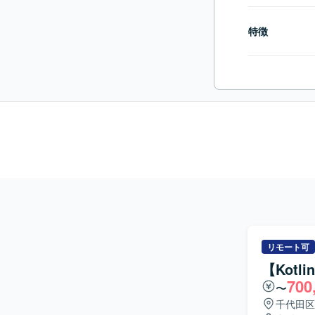
特徴
リモート可
【Kotl
700
〜
千代田区