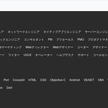
ニア
ネットワークエンジニア
ネイティブアプリエンジニア
サーバーエンジニ
ックエンジニア
コンサルタント
PM
プリセールス
PMO
プロダクトマネ
ebマーケティング
Webディレクター
Webデザイナー
コーダー
デザイナー
ナー
ライター
UI/UX
オペレーター
ヘルプデスク
サポート
コールセン
Perl
Cocos2d
HTML
CSS
Objective-C
Android
VB.NET
VBA
ex
Dart