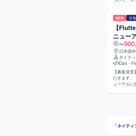
から実装、
ントの作成も実施いただきます。
から実装、
NEW
リモ
がら、品質と
【Flu
力】 金融
ニュー
スのモバイル
900
つ、金融ドメインの知見
〜
リ開発環境（O
日本国外
ネイティ
Dart
・
Fl
【募集背景】 【作業内容】 大手ECサイトのショッピングアプリリニューアルを
だきます。 【求める人物像】 【ポジションの魅力】 大手ECサイトのショッピングアプリリニ
「ネイティ