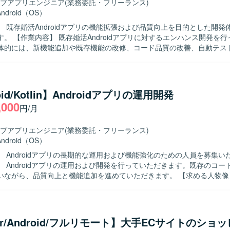
ブアプリエンジニア
(業務委託・フリーランス)
Android（OS）
】 既存婚活Androidアプリの機能拡張および品質向上を目的とした開発
ハンス開発を行っていただ
体的には、新機能追加や既存機能の改修、コード品質の改善、自動テス
担当していただきます。また、チームメンバーや他チームと連携しなが
いただきます。 【求める人物像】 チーム開発を前提に円滑なコミュ
ンが取れ、自ら課題を発見し改善提案ができる方を求めています。既存
尊重しつつ、より良いアーキテクチャや開発プロセスを意識して取り組
oid/Kotlin】Androidアプリの運用開発
ことで、多く
,000
円/月
に影響力のあるサービス開発経験を積むことができます。既存プロダク
通じて、アーキテクチャ設計や自動テストの実装など、モダンなAndroi
 Android向けネイティブアプリ開発環境にて、
ブアプリエンジニア
(業務委託・フリーランス)
JavaおよびGitを用いたチーム開発を行います。アーキテクチャはClean Archit
Android（OS）
となっている想定です。
】 Androidアプリの長期的な運用および機能強化のための人員を募集い
】 Androidアプリの運用および開発を行っていただきます。既存のコー
がら、品質向上と機能追加を進めていただきます。 【求める人物像】 自発的に
方を求めております。協調性を持ち、円滑なコミュニケーションができ
。既存のコードに対して主体的に改善提案ができる方にご活躍いただけます
魅力】 長期的な運用と開発を通じて、Androidアプリケーションの改善
できる環境です。既存コードの改善提案を行うことで、設計や品質向上
tter/Android/フルリモート】大手ECサイトのショ
ーション開発環境にて、MVVMアーキテク