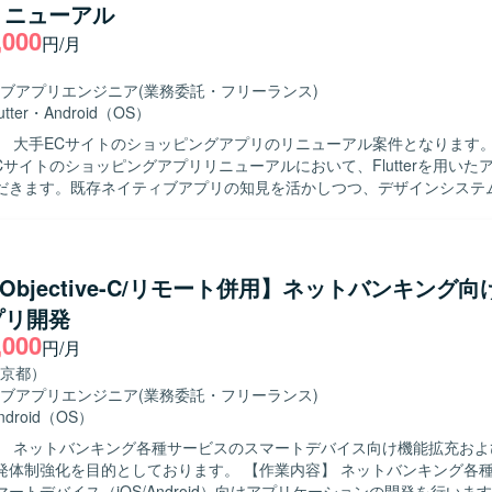
リニューアル
た開発を行います。
,000
円/月
ブアプリエンジニア
(業務委託・フリーランス)
utter
・
Android（OS）
 大手ECサイトのショッピングアプリのリニューアル案件となります。 【作業
Cサイトのショッピングアプリリニューアルにおいて、Flutterを用いた
だきます。既存ネイティブアプリの知見を活かしつつ、デザインシステ
能改修、品質向上に向けた開発業務を行っていただきます。 【求める人物像】 モ
リのユーザー体験向上に関心を持ち、デザインシステムを理解したうえ
方を求めています。 【ポジションの魅力】 大規模なECサービスのス
ンアプリ開発に携わることで、Flutterを活用したクロスプラットフォー
t/Objective-C/リモート併用】ネットバンキング
実践経験を積むことができます。 【開発環境】 Flutterを用いたスマート
プリ開発
リ開発環境となります。
,000
円/月
京都）
ブアプリエンジニア
(業務委託・フリーランス)
ndroid（OS）
】 ネットバンキング各種サービスのスマートデバイス向け機能拡充およ
目的としております。 【作業内容】 ネットバンキング各種サービスに
ートデバイス（iOS/Android）向けアプリケーションの開発を行いま