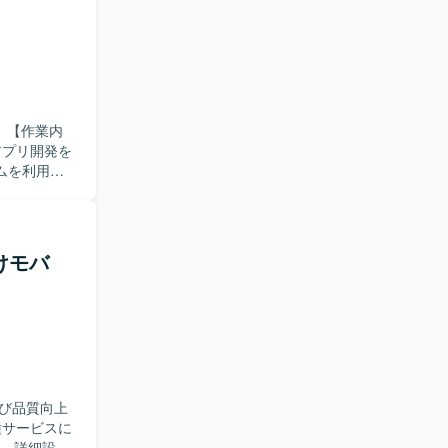
内
アプリ開発を
ムを利用し
で主体的に
ム開発やデ
向けモバ
び品質向上
す。詳細設計