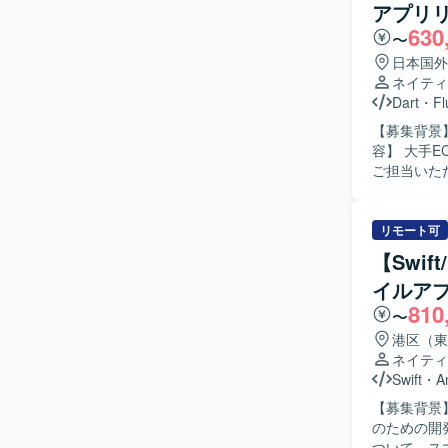
アプリ
チャに沿っ
630
〜
日本国外
ネイティ
Dart
・
Fl
【募集背景】
容】 大手E
ご担当いた
たUI実装や機
バイルアプ
開発を進めていただける
リモート可
マートフォ
【Swif
ザインシステム活用の
イルア
フォンアプ
810
〜
港区（東
ネイティ
Swift
・
A
【募集背景
のための開発体制強化を
ついて、スマ