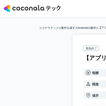
>
>
>
【ア
ココナラテック
案件を探す
Androidの案件
募集終了
【アプリ
報酬
職種
場所