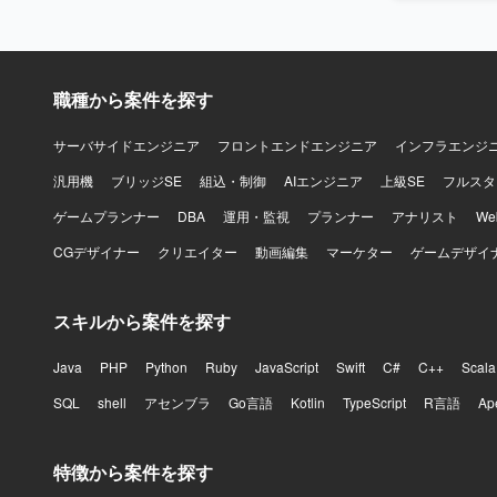
職種から案件を探す
サーバサイドエンジニア
フロントエンドエンジニア
インフラエンジ
汎用機
ブリッジSE
組込・制御
AIエンジニア
上級SE
フルスタ
ゲームプランナー
DBA
運用・監視
プランナー
アナリスト
W
CGデザイナー
クリエイター
動画編集
マーケター
ゲームデザイ
スキルから案件を探す
Java
PHP
Python
Ruby
JavaScript
Swift
C#
C++
Scala
SQL
shell
アセンブラ
Go言語
Kotlin
TypeScript
R言語
Ap
特徴から案件を探す