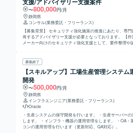
様々な関連部署と連携しながら業務を進めていただきます。 【求め
支援/アドバイザリー支援案件
ただけます。 【開発環境】 運行管理システムに関する詳細な技術環境
人物像】 関係各所と円滑にコミュニケーションを取りなが
800,000
〜
円/月
は別途プロジェクト内で共有される想定です。
に課題を整理し進行いただける方を求めております。ドキ
静岡県
備や説明資料の作成に抵抗がなく、関係者への説明や勉強
コンサル
(業務委託・フリーランス)
も前向きに取り組んでいただける方が望ましいです。 【ポジションの
魅力】 大規模な運行管理システムの移行フェーズに携わる
【募集背景】 セキュリティ強化施策の推進にあたり、専門
ステム移行全体の方針策定から現場での確認・修正対応ま
有するアドバイザリー支援が必要となっております。 【作業内容】 某
ロセスを経験することができます。データ移行や運用、進
メーカー向けのセキュリティ強化支援として、要件整理や
複数のチームと関わることで、上流から下流まで幅広い知
援を行っていただきます。セキュリティ対策に関する技術
キルを身につけていただけます。 【開発環境】 詳細な開発環境につい
事例の調査を実施し、候補となるソリューションや製品の
ては、参画後にプロジェクト側から共有される想定です。
支援していただきます。また、施策推進に向けた進め方の
募集終了
れに必要な各種資料作成支援を行っていただきます。 【求める人物
【スキルアップ】工場生産管理システム
像】 セキュリティ領域における調査や検討業務に主体的に
いただける方を求めております。「こうすべき」と一方的
開発
はなく、クライアントと一緒に考えながら伴走支援ができ
500,000
〜
円/月
しいです。 【ポジションの魅力】 メーカー企業のセキュリティ強化に
静岡県
上流段階から関わることができ、調査・要件整理から施策
インフラエンジニア
(業務委託・フリーランス)
貫した支援経験を積むことができます。セキュリティ対策
Oracle
や他社事例に触れながら、実務に即したアドバイザリー経
いただけます。 【開発環境】 特定の開発環境に依存しないセキュリテ
・生産システムの保守開発を行います。 ・生産サーバーの
ィアドバイザリー業務となります。
します。 ・インフラ・機器の運用管理をします。 ・OA・
コンの運用管理を行います（更新対応、QA対応）。