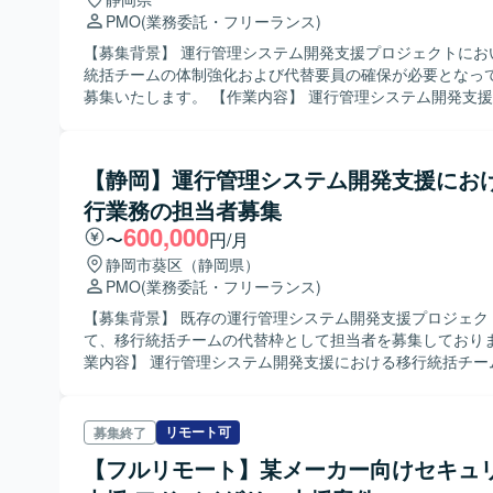
PMO
(業務委託・フリーランス)
【募集背景】 運行管理システム開発支援プロジェクトにお
統括チームの体制強化および代替要員の確保が必要となっ
募集いたします。 【作業内容】 運行管理システム開発支援プロジェク
トにおける移行統括チームの担当者として、各種移行関連
していただきます。 具体的には、移行における全体方針の
説明資料やFAQなどのドキュメントのメンテナンス、関係
【静岡】運行管理システム開発支援にお
会の企画・実施、予約システムや運行データの取り込みに
行業務の担当者募集
認・修正業務などを担当していただきます。また、データ
ム、運用チーム、進捗管理チームなどの関連部署と連携し
600,000
〜
円/月
を進めていただきます。 【求める人物像】 関係部署との連携が多いた
静岡市葵区（静岡県）
め、コミュニケーションを取りながら物事を前に進めてい
PMO
(業務委託・フリーランス)
めております。ドキュメント作成や説明が多く発生するた
分かりやすく整理し、関係者に丁寧に伝えることができる
【募集背景】 既存の運行管理システム開発支援プロジェク
いです。移行方針の検討や確認作業において、自ら課題を
て、移行統括チームの代替枠として担当者を募集しております。
体的に改善に取り組んでいただける方を歓迎いたします。 【ポジショ
業内容】 運行管理システム開発支援における移行統括チー
ンの魅力】 大規模な運行管理システムの開発支援において
して、各種関連チームと連携しながら移行業務を推進して
チームの一員として上流から移行全体を俯瞰しながら業務
す。具体的には、移行における全体方針の策定、移行説明や
るポジションです。データ移行チームや運用チームなど複
の説明資料のメンテナンス、関係者向け勉強会の開催、予
リモート可
募集終了
と連携することで、システム全体の構造や運用を幅広く理
や運行データの取り込み確認を含む確認・修正業務などを
【フルリモート】某メーカー向けセキュ
境です。ドキュメンテーションや説明資料作成、勉強会開
ただきます。データ移行チーム、運用チーム、進捗管理チ
じて、移行業務に関する知見を深めつつ、調整力や説明力