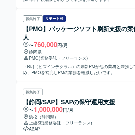
リモート可
募集終了
【PMO】パッケージソフト刷新支援の案
人
760,000
〜
円/月
静岡県
PMO
(業務委託・フリーランス)
・Biz∫（ビズインテグラル）の刷新PMが他の業務と兼務し
め、PMOを補完しPMの業務を軽減したいです。
募集終了
【静岡/SAP】SAPの保守運用支援
1,000,000
〜
円/月
浜松（静岡県）
上級SE
(業務委託・フリーランス)
ABAP