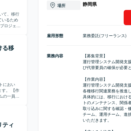
静岡県
場所
いて、移行
ているため
業務を推進
雇用形態
業務委託(フリーランス)
策定、移行
者向け勉強
ける移
関する確
移行チー
業務内容
【募集背景】

ながら業務
運行管理システム開発支
び代替要員の確保が必要と
ける方を求
め、内容を
【作業内容】

方が望まし
トにおい
運行管理システム開発支
発見し、主
 【作
各種移行関連業務を推進し
ムの一員と
具体的には、移行における
、移行統括
いただきま
トのメンテナンス、関係
を推進でき
FAQなど
取り込みに関する確認・
数の関係者
約システム
チーム、運用チーム、進
解できる環
担当してい
いただきます。

リティ
催などを通
ームなどの
も高めてい