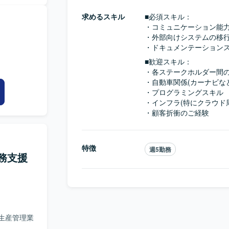
求めるスキル
■必須スキル：
・コミュニケーション能力
・外部向けシステムの移行
・ドキュメンテーション
■歓迎スキル：
・各ステークホルダー間の
・自動車関係(カーナビなど
・プログラミングスキル

・インフラ(特にクラウド周
・顧客折衝のご経験
特徴
週5勤務
務支援
生産管理業