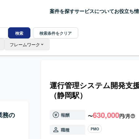
案件を探す
サービスについて
お役立ち情
検索
検索条件をクリア
フレームワーク
運行管理システム開発支
（静岡駅）
630,000
業務の
報酬
〜
円/月
PMO
職種