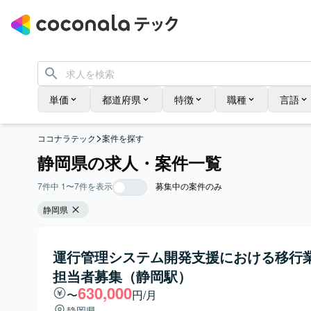
単価
都道府県
特徴
職種
言語
>
ココナラテック
案件を探す
静岡県の求人・案件一覧
7
件中
1
〜
7
件を表示
募集中の案件のみ
静岡県
運行管理システム開発支援における移行
担当者募集（静岡駅）
630,000
〜
円/月
静岡県