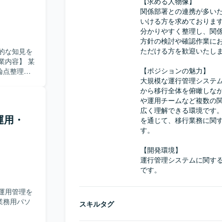
る
【求める人物像】

ら、主体的
関係部署との連携が多い
ュメント整
いける方を求めておりま
会の実施に
分かりやすく整理し、関
方針の検討や確認作業に
ことで、シ
ただける方を歓迎いたしま
的な知見を
で一連のプ
捗管理など
【ポジションの魅力】

論点整理支
見や調整ス
大規模な運行管理システ
動向や他社
から移行全体を俯瞰しな
比較検討を
や運用チームなど複数の
検討や、そ
広く理解できる環境です
運用・
を通じて、移行業務に関
取り組んで
す。

に示すので
る方が望ま
【開発環境】

運行管理システムに関す
検討まで一
です。
の技術動向
験を深めて
運用管理を
業務用パソ
スキルタグ