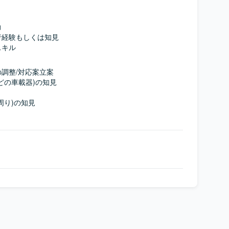


経験もしくは知見

スキル
調整/対応案立案

の車載器)の知見

り)の知見
