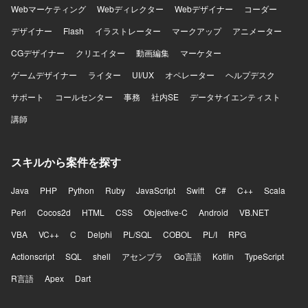
Webマーケティング
Webディレクター
Webデザイナー
コーダー
デザイナー
Flash
イラストレーター
マークアップ
アニメーター
CGデザイナー
クリエイター
動画編集
マーケター
ゲームデザイナー
ライター
UI/UX
オペレーター
ヘルプデスク
サポート
コールセンター
事務
社内SE
データサイエンティスト
講師
スキルから案件を探す
Java
PHP
Python
Ruby
JavaScript
Swift
C#
C++
Scala
Perl
Cocos2d
HTML
CSS
Objective-C
Android
VB.NET
VBA
VC++
C
Delphi
PL/SQL
COBOL
PL/I
RPG
Actionscript
SQL
shell
アセンブラ
Go言語
Kotlin
TypeScript
R言語
Apex
Dart