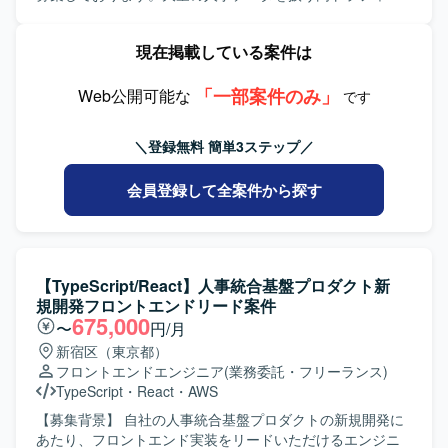
を取りながら、顧客の現場に寄り添い主体的に対応いただ
ク環境に対応したシステム構築と、信頼性の高いAPI基盤の
ける方を想定しています。 【ポジションの魅力】 スタート
構築を推進していただきます。 【作業内容】 人事統合基盤
現在掲載している案件は
アップらしいスピード感のある環境で、自らのアイデアを
のバックエンドAPI設計・実装（高トラフィック・大規模デ
形にしながらサービスの進化に直接貢献できるポジション
ータ対応）を行っていただきます。Webhookなどの到達保
です。「技術×ビジネス」を横断するキャリアを築くことが
「一部案件のみ」
証を伴う非同期連携を含むマイクロサービス間連携の設
Web公開可能な
です
でき、LLMや生成AIを活用した先端領域で経験を積むこと
計・実装を担当していただきます。SQSやEventBridgeなど
ができます。 【開発環境】 Pythonを用いた機械学習・生成
を用いたメッセージキュー・イベント駆動アーキテクチャ
＼登録無料 簡単3ステップ／
AIモデル開発環境での業務を想定しています。クラウド環
の導入を進めていただきます。10万件規模のCSV入出力な
境や各種ライブラリ・フレームワークを活用しながら、
ど、大量データを扱う非同期Worker構成の設計・実装を行
会員登録して全案件から探す
NLPおよびLLM関連の開発を行っていただきます。
っていただきます。AWS環境におけるECS、RDS、
ElastiCache、SQSなどを利用したインフラ構築・運用を担
当していただきます。パフォーマンスチューニングや負荷
試験の実施、社員エンジニアへのアーキテクチャ説明や技
術展開も行っていただきます。 【求める人物像】 信頼性・
【TypeScript/React】人事統合基盤プロダクト新
可用性を重視した設計思想をお持ちの方を求めておりま
規開発フロントエンドリード案件
す。アーキテクチャの意図や設計判断をわかりやすく説
675,000
〜
円/月
明・展開できる方を歓迎いたします。トレードオフを整理
新宿区（東京都）
しながら現実的な意思決定ができる方や、初期フェーズか
フロントエンドエンジニア
(業務委託・フリーランス)
ら長期運用を見据えた拡張性ある設計ができる方にご参画
TypeScript
・
React
・
AWS
いただきたいと考えております。 【ポジションの魅力】 高
トラフィックかつ大量データを扱う人事統合基盤の中核シ
【募集背景】 自社の人事統合基盤プロダクトの新規開発に
ステムにおいて、アーキテクチャ設計から実装、運用まで
あたり、フロントエンド実装をリードいただけるエンジニ