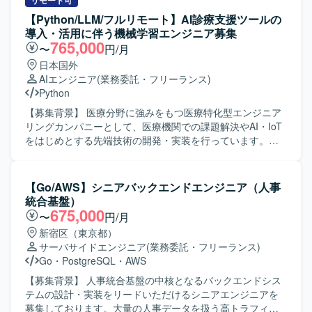
画に沿った進行を行い、開発スケジュールの策定および進
リモート可
イトの構造や目的に合わせて自発的に動ける方を求めてい
行管理、要件定義の整理および仕様調整、社内外ステーク
【Python/LLM/フルリモート】AI診療支援ツールの
ます。 単なる作業の代行者ではなく、サイトをより良くす
ホルダーとの折衝・調整、開発ベンダーのマネジメントを
導入・活用に伴う機械学習エンジニア募集
るための運用パートナーとして伴走できる方を求めていま
行います。また、事業者側で実施する各種テストの管理、
765,000
〜
円/月
す。
リスク管理および課題管理、品質と納期を担保するための
日本国外
各種推進業務を行っていただきます。 【求める人物像】 主
AIエンジニア
(業務委託・フリーランス)
体的に課題を発見し、解決に向けて自走できる方を求めて
Python
います。社内外のステークホルダーとの調整能力に長け、
スピード感を持ってプロジェクトを推進できる方、変化に
【募集背景】 医療分野に強みをもつ医療特化型エンジニア
柔軟に対応しながらプロジェクトをリードしていただける
リングカンパニーとして、医療機関での課題解決やAI・IoT
方が望まれます。 【ポジションの魅力】 小型ロボットと
をはじめとする先端技術の開発・実装を行っています。生
Androidデバイスの連携という先進的な領域において、上流
成AIを活用した新しいサービス開発を加速させるため、機
工程からリリースまで一貫して関われるポジションです。
械学習エンジニアを募集しています。 【作業内容】 AI診療
複数のステークホルダーやベンダーを巻き込みながらプロ
支援ツールの導入・活用を支援しつつ、顧客からのフィー
【Go/AWS】シニアバックエンドエンジニア（人事
ジェクトを推進する経験を積むことができ、IoTやロボティ
ドバックをプロダクト改善へつなげていただきます。 ・機
統合基盤）
クス、AI関連の知見を深める機会があります。 【開発環
械学習モデルの開発・運用（NLP、生成AIを中心としたモデ
675,000
〜
円/月
境】 Androidデバイスと連携する小型ロボットを対象とした
ル活用） ・プロンプト設計・チューニングを含むプロンプ
新宿区（東京都）
Web／アプリ系開発プロジェクト環境となります。
トエンジニア業務 ・カスタマーサクセスと連携した要件整
サーバサイドエンジニア
(業務委託・フリーランス)
理および技術サポート ・プロダクト改善のためのデータ解
Go
・
PostgreSQL
・
AWS
析およびモデル改善提案 【求める人物像】 技術とコミュニ
ケーションのバランスが取れており、論理的思考力を持っ
【募集背景】 人事統合基盤の中核となるバックエンドシス
て問題の根本原因を追求できる方を求めています。医療機
テムの設計・実装をリードいただけるシニアエンジニアを
関のスタッフや社内メンバーと円滑にコミュニケーション
募集しております。大量の人事データを扱う高トラフィッ