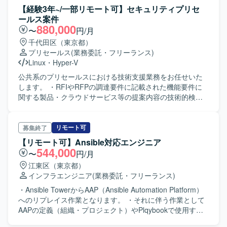
【経験3年~/一部リモート可】セキュリティプリセ
ールス案件
880,000
〜
円/月
千代田区（東京都）
プリセールス
(業務委託・フリーランス)
Linux
・
Hyper-V
公共系のプリセールスにおける技術支援業務をお任せいた
します。 ・RFIやRFPの調達要件に記載された機能要件に
関する製品・クラウドサービス等の提案内容の技術的検討
を行います。 ・提案資料の作成を担当します。
リモート可
募集終了
【リモート可】Ansible対応エンジニア
544,000
〜
円/月
江東区（東京都）
インフラエンジニア
(業務委託・フリーランス)
・Ansible TowerからAAP（Ansible Automation Platform）
へのリプレイス作業となります。 ・それに伴う作業として
AAPの定義（組織・プロジェクト）やPlqybookで使用する
YAMLファイルのコード修正を実施して頂きます。 ・