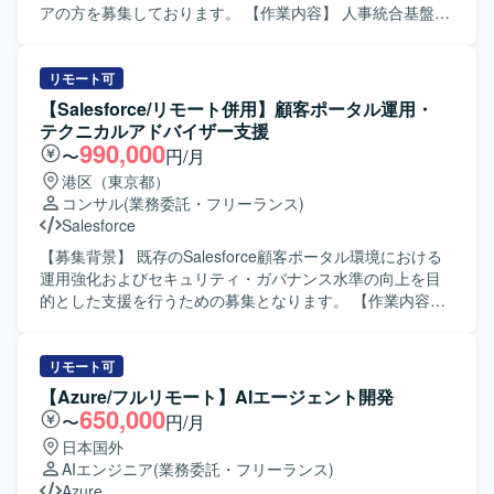
一貫して携わることができます。マイクロサービス間連携
アの方を募集しております。 【作業内容】 人事統合基盤の
やイベント駆動アーキテクチャなどの先進的な技術要素を
管理画面およびユーザーインターフェースの設計・実装を
活用しながら、長期的なプロジェクトに深く関与していた
行っていただきます。 TypeScript / React を用いたWebア
だけます。社員エンジニアへの技術展開を通じて、組織全
プリケーション開発や、バックエンドのREST APIとの連携
リモート可
体の技術力向上にも影響を与えられる環境です。 【開発環
実装を担当していただきます。 AIコーディングツールを活
【Salesforce/リモート併用】顧客ポータル運用・
境】 言語はGoを使用いたします。インフラはAWS上で構築
用した開発フローの整備や生産性向上の推進、コンポーネ
テクニカルアドバイザー支援
され、ECS、RDS、ElastiCache、SQS、SNS、
ント設計やUIライブラリの整備も行っていただきます。 ま
990,000
〜
円/月
EventBridge、Lambdaなどを利用いたします。データベー
た、社員エンジニアへの技術展開やドキュメント整備にも
港区（東京都）
スはRDB（PostgreSQLやAurora MySQLなど）およびRedis
携わっていただきます。 【求める人物像】 AIツールを積極
コンサル
(業務委託・フリーランス)
を用いて構成されております。GitHub、Slack、Backlogな
的に取り入れ、自律的に開発生産性を高めていける方を求
Salesforce
どのツールを利用し、AIアシスタントとしてClaude
めております。 社員エンジニアへ技術やノウハウをわかり
Code（Anthropic）を開発・業務に積極的に活用しておりま
やすく共有できるコミュニケーション力をお持ちの方を歓
【募集背景】 既存のSalesforce顧客ポータル環境における
す。
迎いたします。 仕様が確定しきっていないフェーズでも、
運用強化およびセキュリティ・ガバナンス水準の向上を目
課題を整理しながら主体的に推進できる方を想定しており
的とした支援を行うための募集となります。 【作業内容】
ます。 長期的な保守性や拡張性を意識したアーキテクチャ
Salesforce環境に対するセキュリティ設定評価や現状課題の
設計ができる方にマッチするポジションです。 【ポジショ
抽出、改善計画の立案などのアセスメント業務を行ってい
ンの魅力】 人事領域の統合基盤プロダクトの新規開発に、
ただきます。また、先方運用チームへの技術支援やテクニ
リモート可
フロントエンドリードとして深く関わっていただけます。
カル相談対応、ベストプラクティスの提供などの技術相
【Azure/フルリモート】AIエージェント開発
AIコーディングツールを積極的に活用しながら、開発フロ
談・伴走支援を実施していただきます。さらに、メンバー
650,000
〜
円/月
ーやナレッジの整備を主導できる環境です。 長期的なプロ
育成やスキルトランスファーを通じたナレッジ共有を行
日本国外
ジェクトの中で、UI/UXやアーキテクチャの設計思想をプロ
い、システム運用面での妥当性評価や安全性に関するアド
AIエンジニア
(業務委託・フリーランス)
ダクト全体に反映していく経験を積んでいただけます。
バイスなどのガバナンス支援にも携わっていただきます。
Azure