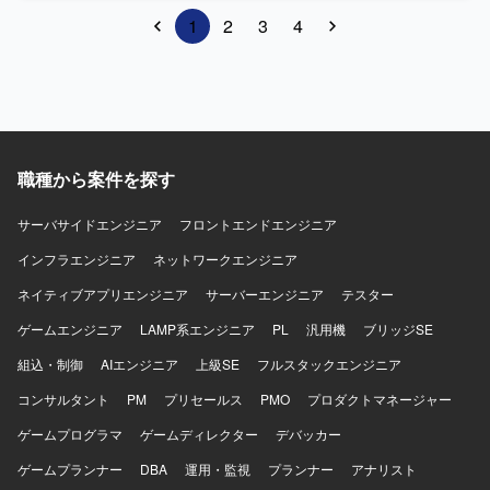
Ansibleの有識者の技術的支援を行います。 ・GitLabの移行
1
2
3
4
作業も含まれます。
職種から案件を探す
サーバサイドエンジニア
フロントエンドエンジニア
インフラエンジニア
ネットワークエンジニア
ネイティブアプリエンジニア
サーバーエンジニア
テスター
ゲームエンジニア
LAMP系エンジニア
PL
汎用機
ブリッジSE
組込・制御
AIエンジニア
上級SE
フルスタックエンジニア
コンサルタント
PM
プリセールス
PMO
プロダクトマネージャー
ゲームプログラマ
ゲームディレクター
デバッカー
ゲームプランナー
DBA
運用・監視
プランナー
アナリスト