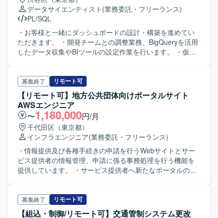
データサイエンティスト
(業務委託・フリーランス)
PL/SQL
・お客様と一緒にダッシュボードの設計・構築を進めてい
ただきます。 ・開発チームとの調整業務、BigQueryを活用
したデータ収集やBIツールの設定作業を行います。 ・仮
説・検証を繰り返し、アジャイル開発で進めていきます。
リモート可
募集終了
【リモート可】地方公共団体向けポータルサイト
AWSエンジニア
1,180,000
〜
円/月
千代田区（東京都）
インフラエンジニア
(業務委託・フリーランス)
・情報提供及び各種手続きの申請を行うWebサイトとサー
ビス提供者の情報管理、申請に係る事務処理を行う機能を
提供しています。 ・サービス提供者へ新たなポータルのサ
ービスを提供するための調達を行います。 ・特に2025年9
月～12月にAWS環境の構築・設定や維持管理（改善、不具
合対応など）を行います。
リモート可
募集終了
【組込・制御/リモート可】交通管制システム更改