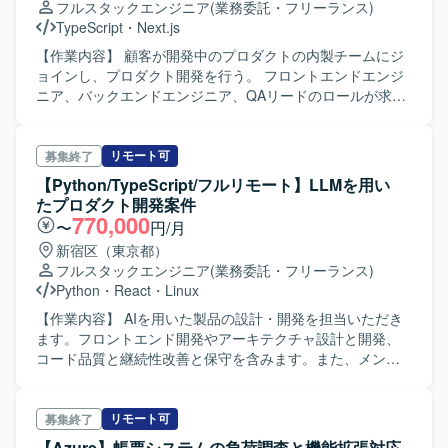
フルスタックエンジニア
(業務委託・フリーランス)
TypeScript
・
Next.js
【作業内容】 顧客が開発中のプロダクトの内製チームにジ
ョインし、プロダクト開発を行う。 フロントエンドエンジ
ニア、バックエンドエンジニア、QAリードのロールが求め
られています。 【作業工程】 要件定義以降
リモート可
募集終了
【Python/TypeScript/フルリモート】LLMを用い
たプロダクト開発案件
770,000
〜
円/月
新宿区（東京都）
フルスタックエンジニア
(業務委託・フリーランス)
Python
・
React
・
Linux
【作業内容】 AIを用いた製品の設計・開発を担当いただき
ます。フロントエンド開発やアーキテクチャ設計と開発、
コード品質と継続性改善と保守を含みます。また、メンバ
ー教育とチームビルディング支援なども行っていただきま
す。 【ポジションの魅力】 ChatGPT等のAI関連の技術を利
用した業務効率化ツールを提供している企業で働くこと
リモート可
募集終了
で、新しい技術情報も学べる環境です。 【開発環境】
【Azure】帳票システムの負荷調査と機能拡張対応