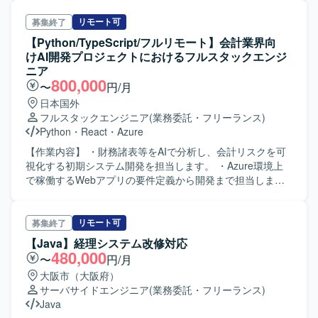
の実務経験がある方がマッチいたします。
リモート可
募集終了
【Python/TypeScript/フルリモート】会計業界向
けAI開発プロジェクトにおけるフルスタックエンジ
ニア
800,000
〜
円/月
日本国外
フルスタックエンジニア
(業務委託・フリーランス)
Python
・
React
・
Azure
【作業内容】 ・財務諸表等をAIで分析し、会計リスクを可
視化する初期システム開発を担当します。 ・Azure環境上
で稼働するWebアプリの要件定義から開発まで担当しま
す。 ・バックエンド、フロントエンド、インフラ領域を幅
広く担当し、開発進捗管理・報告、ドキュメント作成、仕
様調整を行います。 ・インフラ設計／構築は可能な範囲で
リモート可
募集終了
対応します。
【Java】経理システム改修対応
480,000
〜
円/月
大阪市（大阪府）
サーバサイドエンジニア
(業務委託・フリーランス)
Java