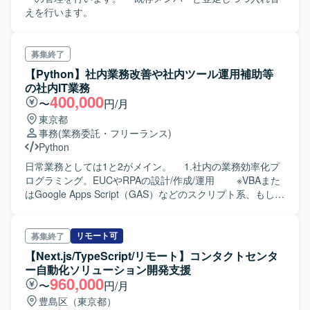
えを行います。
募集終了
【Python】社内業務改善や社内ツール運用補助等
の社内IT業務
400,000
〜
円/月
東京都
事務
(業務委託・フリーランス)
Python
日常業務としては1と2がメイン。 1.社内の業務効率化プ
ログラミング。EUCやRPAの設計/作成/運用 ※VBAまた
はGoogle Apps Script（GAS）などのスクリプト系、もしく
はPython ※DB、SQLの知識あれば尚可 2.社内のITツ
ール（具体的にはGoogleWorkSpaceやSlack）の運用補助
3.LANネットワーク、周辺機器の運用/設計 4.PCやスマ
リモート可
募集終了
ホ、付属機器のキッティング。運用管理/ヘルプデスク業務
【Next.js/TypeScript/リモート】コンタクトセンタ
ー自動化ソリューション開発支援
960,000
〜
円/月
豊島区（東京都）