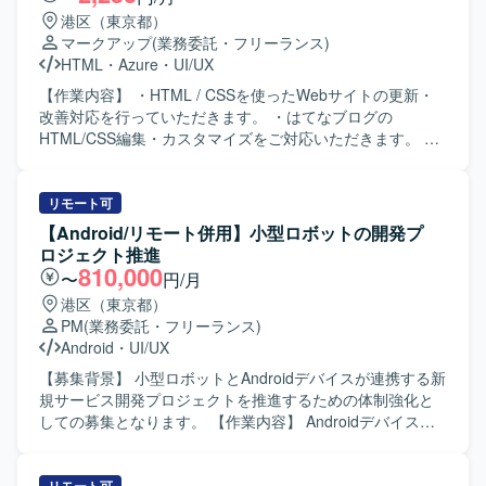
港区（東京都）
マークアップ
(業務委託・フリーランス)
HTML
・
Azure
・
UI/UX
【作業内容】 ・HTML / CSSを使ったWebサイトの更新・
改善対応を行っていただきます。 ・はてなブログの
HTML/CSS編集・カスタマイズをご対応いただきます。 ・
デザイン・コンテンツの修正・追加（テキスト・画像・レ
イアウト等）を実施していただきます。 ・サイト構造・要
件の理解を前提とした導線改善の提案・実装を行っていた
リモート可
だきます。 ・AIツール（ChatGPT・Claude等）を活用した
【Android/リモート併用】小型ロボットの開発プ
効率的な更新フローの推進を行っていただきます。 ・継続
ロジェクト推進
的な運用サポートおよびサイト品質の維持・向上に取り組
810,000
〜
円/月
んでいただきます。 【ポジションの魅力】 生成AIを活用し
港区（東京都）
た法人向けプロダクトのWebを担い、事業成長に直結する
PM
(業務委託・フリーランス)
アウトプットを出していただけます。 文言修正だけでな
Android
・
UI/UX
く、UX・導線設計など、サイト全体の品質向上に関わって
いただけます。 AIを積極活用した業務スタイルが根付いて
【募集背景】 小型ロボットとAndroidデバイスが連携する新
いる環境でご就業いただけます。 フルリモート・副業・短
規サービス開発プロジェクトを推進するための体制強化と
時間稼働から参画可能で、ライフスタイルに合わせて働い
しての募集となります。 【作業内容】 Androidデバイスと
ていただけます。 【求める人物像】 Webサイトの裏側の仕
連携して動作する小型ロボット開発プロジェクトの推進を
組みを正しく理解し、レイアウトを崩さずに安全な更新作
ご担当いただきます。リーダーの管理下でプロジェクト計
業ができる方を求めています。 指示を待つだけでなく、サ