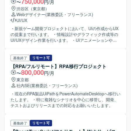
750,000
〜
円/月
やディレクション力をさらに高めていただけます。 【開発
していただきます。また、現場の業務ニーズを踏まえたハ
渋谷区（東京都）
環境】 詳細な技術環境については別途お打ち合わせにてご
ンズオン研修の企画、研修内容のすり合わせと構成案の作
Webデザイナー
(業務委託・フリーランス)
説明させていただきます。
成、オンライン研修の運営や講師・サポート対応も担当し
UI/UX
ていただきます。元請け正社員とペアを組み、組織のDX推
進をバックアップしていただきます。 【求める人物像】
・新規ゲーム開発プロジェクトにおいて、UIの作成からUX
Microsoft365 CopilotやM365製品に強い関心を持ち、最新情
の提案まで行います。 ・情報設計やグラフィック作成等の
報のキャッチアップや検証に前向きに取り組める方を求め
UI/UXデザイン作業を行います。 ・UIアニメーションや演
ております。専門的な内容を分かりやすく整理し、ユーザ
出アニメーション制作を行います。 ・インタラクションや
ー目線で情報発信や研修コンテンツを作成できる方、コミ
演出などのVコンテ制作作業を行います。 ・Unityでのデザ
ュニケーションを通じて組織の活性化をリードできる方が
イン再現のための調整作業があります。 ・コンセプト基に
リモート可
募集終了
望ましいです。また、PMとして主体的に計画を立て、関係
したグラフィック提案作業を行います。 ・デザイン素材制
【RPA/フルリモート】RPA移行プロジェクト
者と連携しながらタスクをやり切る自走力のある方を歓迎
作（バナー、アイコン、アイテムなど）を行います。 ・ア
800,000
〜
円/月
いたします。 【ポジションの魅力】 大手企業のDX推進を現
プリやWEBのページレイアウトやデザイン制作を行いま
東京都
場に近い立場でリードでき、Microsoft365 Copilotの活用事
す。
社内SE
(業務委託・フリーランス)
例やナレッジを蓄積しながら、情報発信や研修企画のスキ
ルを高めていただけます。ユーザーとの距離が近く、利用
・現在のRPA製品UiPathをPowerAutomateDesktopへ移行い
状況の変化やフィードバックをダイレクトに感じながら施
たします。 ・特に複雑なシナリオを中心に移管し、開発、
策を改善できるため、成果や貢献度を実感しやすい環境で
テストおよびリリースまでの対応をお願いいたします。
す。今後拡大が見込まれるCopilot活用支援領域で、PMとし
てのキャリアや専門性を強化できるポジションです。 【開
発環境】 主にMicrosoft365 CopilotおよびTeams, Word,
リモート可
募集終了
Excel, PowerPointなどのM365製品を活用した環境で業務を