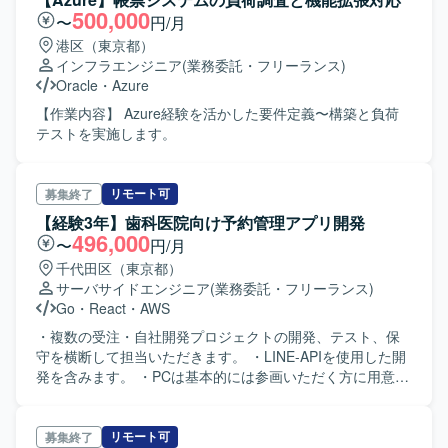
Python・TypeScript(Next.js・React.js), Linux, GCP, Github,
500,000
〜
円/月
Slack, Google Workspace, Confluence, Jira, Circle CI,
港区（東京都）
Jenkinsなどを活用しています。
インフラエンジニア
(業務委託・フリーランス)
Oracle
・
Azure
【作業内容】 Azure経験を活かした要件定義〜構築と負荷
テストを実施します。
リモート可
募集終了
【経験3年】歯科医院向け予約管理アプリ開発
496,000
〜
円/月
千代田区（東京都）
サーバサイドエンジニア
(業務委託・フリーランス)
Go
・
React
・
AWS
・複数の受注・自社開発プロジェクトの開発、テスト、保
守を横断して担当いただきます。 ・LINE-APIを使用した開
発を含みます。 ・PCは基本的には参画いただく方に用意い
ただく形でお願いしております。 ・地方在住者は検討可能
ですが、海外在住の方は検討不可となります。
リモート可
募集終了