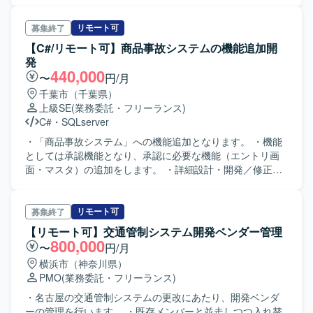
す。 【開発環境】 フロント：TypeScript（Vite） バックエ
ンド：Java（SpringBoot）+ PostgreSQL AI：Azure AI
リモート可
募集終了
Service（マルチエージェント、プロンプト、データソース
【C#/リモート可】商品事故システムの機能追加開
管理）
発
440,000
〜
円/月
千葉市（千葉県）
上級SE
(業務委託・フリーランス)
C#
・
SQLserver
・「商品事故システム」への機能追加となります。 ・機能
としては承認機能となり、承認に必要な機能（エントリ画
面・マスタ）の追加をします。 ・詳細設計・開発／修正・
テスト・資料作成支援をお願い致します。
リモート可
募集終了
【リモート可】交通管制システム開発ベンダー管理
800,000
〜
円/月
横浜市（神奈川県）
PMO
(業務委託・フリーランス)
・名古屋の交通管制システムの更改にあたり、開発ベンダ
ーの管理を行います。 ・既存メンバーと並走しつつ入れ替