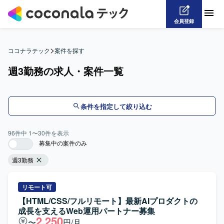
会員登録
>
ココナラテック
案件を探す
週3勤務の求人・案件一覧
条件を指定して絞り込む
96
件中
1
〜
30
件を表示
募集中の案件のみ
週3勤務
リモート可
【HTML/CSS/フルリモート】最新AIプロダクトの
成長を支えるWeb運用パートナー募集
2,250
〜
円/月