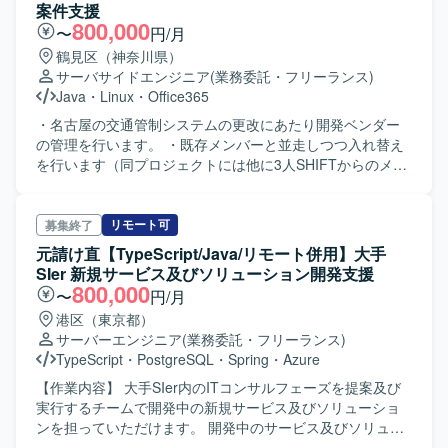
案件支援
800,000
〜
円/月
鶴見区（神奈川県）
サーバサイドエンジニア
(業務委託・フリーランス)
Java
・
Linux
・
Office365
・名古屋の交通管制システムの更改にあたり開発ベンダー
の管理を行います。 ・既存メンバーと並走しつつ入れ替え
を行います（同プロジェクトには他に3人SHIFTからのメン
バーが稼働中です）。 ・名古屋出張の可能性があります。
リモート可
募集終了
元請け直【TypeScript/Java/リモート併用】大手
SIer 新規サービス及びソリューション開発支援
800,000
〜
円/月
港区（東京都）
サーバーエンジニア
(業務委託・フリーランス)
TypeScript
・
PostgreSQL
・
Spring
・
Azure
【作業内容】 大手SIer内のITコンサルフェーズを提案及び
実行するチームで開発中の新規サービス及びソリューショ
ンを担っていただけます。 開発中のサービス及びソリュー
ションはAIを活用した顧客情報管理・相談対応サービスで