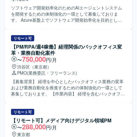
【開発環境】 言語はTypeScriptを使用し、フレームワーク
【求める人物像】 Salesforceに関する豊富な知見をもち、
としてReactを採用しております。 インフラには
自ら課題を抽出し改善提案まで推進いただける方を求めて
ソフトウェア開発効率化のためのAIエージェントシステム
AWS（CloudFront, S3, ECS）を利用しており、GitHubや
います。運用チームや関係者と円滑にコミュニケーション
を開発するための体制強化の一環として募集しておりま
Slack、Backlogなどのツールを用いて開発を進めておりま
を取りながら、技術面とマネジメントの両面で主体的にリ
す。 Azure基盤上でソフトウェア開発効率化を目的としたAI
す。 PCはWindowsまたはMacが支給され、Claude Codeを
ードいただける方が望ましいです。 【ポジションの魅力】
エージェントシステムを設計・実装し、必要に応じて改修
開発や業務に積極的に活用しております。
Service CloudおよびExperience Cloudを中心とした大規模
や機能拡張を行っていただきます。 AIエージェントシステ
環境において、セキュリティやガバナンスを含む上流工程
ムやクラウド環境での実装に主体的に取り組み、自ら課題
リモート可
から運用支援まで一貫して関わることができます。技術支
を発見しながら改善提案を行っていただける方を求めてお
【PM/RPA/週4稼働】経理関係のバックオフィス変
援だけでなくメンバー育成やスキルトランスファーを通じ
ります。 AIエージェントという新しい領域におけるシステ
革・業務自動化案件
て組織全体のレベルアップに貢献できる点も魅力です。
ム開発に携わることで、今後の市場価値向上につながる経
750,000
〜
円/月
【開発環境】 Service CloudおよびExperience Cloudを中心
験を積んでいただけます。
渋谷区（東京都）
としたSalesforce環境において、権限管理やセキュリティ設
PMO
(業務委託・フリーランス)
計などの運用・改善業務を行います。
【募集背景】 経理を中心としたバックオフィス業務の変革
および業務自動化を推進するための体制強化の一環として
募集しております。 【作業内容】 経理を含むバックオフィ
ス業務に関する業務要件の整理をご担当いただきます。
RPA等のツールを用いた簡易的な開発やワークフロー構築
の実装を行っていただきます。あわせて業務マニュアルの
リモート可
作成や運用部門への運用移管対応を実施していただきま
【リモート可】メディア向けデジタル領域PM
す。対象企業のバックオフィス業務について、仕組み化お
288,000
〜
円/月
よび自動化の推進をリードしていただきます。 【求める人
東京都
物像】 自ら主体的に業務を推進し、関係者とコミュニケー