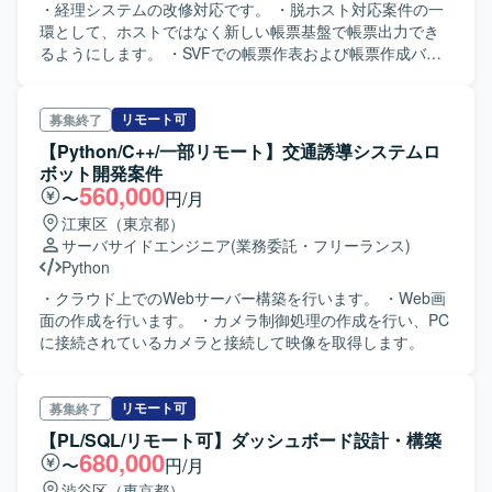
・経理システムの改修対応です。 ・脱ホスト対応案件の一
環として、ホストではなく新しい帳票基盤で帳票出力でき
るようにします。 ・SVFでの帳票作表および帳票作成バッ
チ（Java）の開発を行います。
リモート可
募集終了
【Python/C++/一部リモート】交通誘導システムロ
ボット開発案件
560,000
〜
円/月
江東区（東京都）
サーバサイドエンジニア
(業務委託・フリーランス)
Python
・クラウド上でのWebサーバー構築を行います。 ・Web画
面の作成を行います。 ・カメラ制御処理の作成を行い、PC
に接続されているカメラと接続して映像を取得します。
リモート可
募集終了
【PL/SQL/リモート可】ダッシュボード設計・構築
680,000
〜
円/月
渋谷区（東京都）