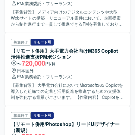
PM
(業務委託・フリーランス)
ションを取りながら業務要件を整理できる方を求めており
ます。バックオフィス業務の課題を的確に把握し、業務自
【募集背景】 メディア向けのデジタルコンテンツや大型
動化の観点から改善策を提案・実行できる方が望ましいで
Webサイトの構築・リニューアル案件において、企画提案
す。 【ポジションの魅力】 バックオフィス領域の業務変革
から制作進行まで一貫して推進できるPMを募集しておりま
に上流から関わることができ、DX推進や業務自動化の実績
す。 【作業内容】 テレビ番組連動型のデジタルコンテンツ
を積むことができます。業務整理から実装、運用移管まで
や大型Webサイトの構築・リニューアルにおける企画提案
一貫して携わることで、業務設計および自動化のスキルを
および制作進行を担当していただきます。番組担当者への
リモート可
募集終了
高めることができます。 【開発環境】 RPAツールやワーク
ヒアリングを行い、得られた内容をもとに社内外メンバー
【リモート併用】大手電力会社向けM365 Copilot
フロー基盤、SaaSとの連携基盤などを活用した業務自動化
への指示や進行管理、チーム内の予算管理を行っていただ
活用推進支援PMポジション
環境を想定しております。
きます。また、クライアント、エンジニア、デザイナー、
720,000
〜
円/月
ディレクターとの各種調整やディレクション業務を担って
日本国外
いただき、即時抽選システムなどの新規施策の導入も指揮
PM
(業務委託・フリーランス)
していただきます。 【求める人物像】 デジタル領域におけ
るディレクション経験をお持ちで、関係者と円滑にコミュ
【募集背景】 大手電力会社においてMicrosoft365 Copilotを
ニケーションを取りながらプロジェクトを推進できる方を
導入した組織での定着と活用促進を推進するための支援体
求めております。顧客折衝や企画提案に主体的に取り組
制を強化する背景がございます。 【作業内容】 Copilotを導
み、メディアやエンタメ領域のコンテンツにも高い関心を
入した特定の組織（約60名〜110名規模）に対し、情報発信
お持ちの方ですと望ましいです。 【ポジションの魅力】 テ
と研修の2軸で活用促進支援を行っていただきます。具体的
レビ番組と連動したデジタルコンテンツや、大型Webサイ
には、Teams上での定期的な情報発信を通じたCopilot利用
リモート可
募集終了
トの企画・制作に携わることができ、話題性の高いプロジ
促進、情報発信スケジュールの策定と進行管理、Copilotの
【リモート併用/Photoshop】リードUIデザイナー
ェクトを経験していただけます。新規施策の導入など上流
活用術やTips、最新アップデート情報の検証・調査、双方
（新規）
工程にも深く関わることができるため、PMとしての企画力
向コミュニケーションを生む活性化施策の立案などを実施