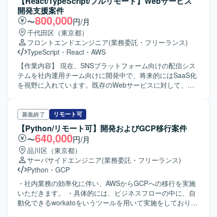
【React/TypeScript/フルリモート】Webサービス
行っていただきます。
開発支援案件
800,000
〜
円/月
千代田区（東京都）
フロントエンドエンジニア
(業務委託・フリーランス)
TypeScript
・
React
・
AWS
【作業内容】 現在、SNSプラットフォーム向けの配信シス
テムを社内運用チーム向けに開発中で、将来的にはSaaS化
を視野に入れています。既存のWebサービスに対して、
様々な実装変更や支援を担当します。業務例として、Figma
を元にした実装の変更、リファクタリング提案、バックエ
ンドAPI実装などがあります。 【ポジションの魅力】 サイ
リモート可
募集終了
バーエージェントなどで活躍したメンバーと共に、モダン
【Python/リモート可】開発およびGCP移行案件
なWeb開発チームで新規プロダクト開発に関われます。ま
640,000
〜
円/月
た、技術選定にも関与でき、設計・実装・コードレビュー
品川区（東京都）
にフラットに関われる環境があります。 【開発環境】 フロ
サーバサイドエンジニア
(業務委託・フリーランス)
ントエンドにReact, MUI, TypeScriptを使用。バックエンド
Python
・
GCP
はnode, TypeScriptで、インフラはAWS, CDK, ECS on
Fargate, Lambda, SQSなど。使用ツールとしてGitHubと
・社内業務の効率化に伴い、AWSからGCPへの移行を実施
GitHub Actionsがあります。
いただきます。 ・具体的には、ビジネスフローの中に、自
動化できるworkatoをいうツールを用いて実施をしておりま
す。 ・サーバーサイドはPythonを用いており、Python3で