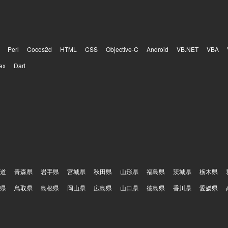
有ができる方、開発速度と品質の両方に責任を持ち継続的な改善に取り
ョンです。 【ポジションの魅力】 AI音声プロダクトを実際のコン
ターへ導入し、現場から得られるフィードバックをもとにプロダクトを
に携わることができます。単に決められた仕様を実装するのではなく、
る課題を整理し、その場限りの個別対応ではなくプロダクトとして再利
Perl
Cocos2d
HTML
CSS
Objective-C
Android
VB.NET
VBA
へ昇華していくことが求められます。既存機能の改善と新規機能開発を
ex
Dart
優先順位やアーキテクチャ、チームの進め方そのものを見直していく余
ンドとバックエンドを横断して手を動かしながら将来的にはテックリー
なくチームの開発推進にも関与できるポジションです。通話中のリアル
容の活用、通話後業務の効率化など、音声と生成AIを組み合わせた難易
境】 フロントエンドはReact、Next.js、Chrome
onを用いて開発しております。バックエンドはTypeScript、Hono、Drizzle、
す。データベースはPostgreSQLやQdrant（ベクトルデータベース
ラはAWSとTerraformを用いて構築しており、CI/CDにはGitHub Act
ogを利用しております。AIについてはOpenAI API、Anthropic APIな
道
青森県
岩手県
宮城県
秋田県
山形県
福島県
茨城県
栃木県
県
鳥取県
島根県
岡山県
広島県
山口県
徳島県
香川県
愛媛県