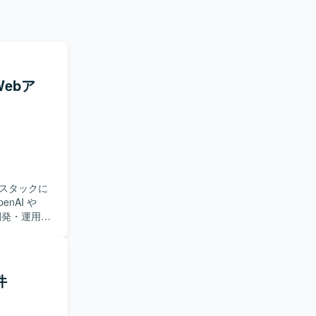
Webア
ルスタックに
開発・運用を
ケーションに
。 お客様
い、業務ニ
定などの上
件
応していた
ョンを通じ