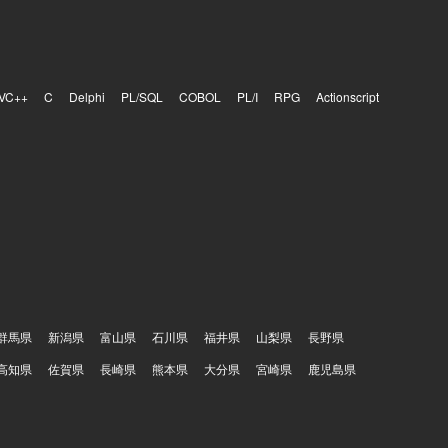
組める方に
改善してい
顧客環境で
用可能な機
VC++
C
Delphi
PL/SQL
COBOL
PL/I
RPG
Actionscript
両立するた
地があり、
ドとして技
タイム支
度の高いプ
Pythonを利
）を使用してお
ions、監視
どを活用してお
群馬県
新潟県
富山県
石川県
福井県
山梨県
長野県
高知県
佐賀県
長崎県
熊本県
大分県
宮崎県
鹿児島県