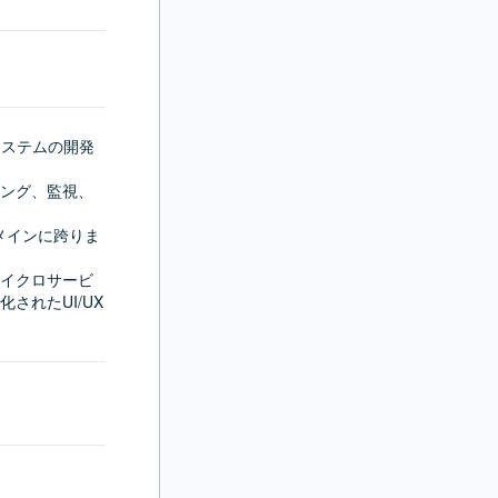
システムの開発
ング、監視、
メインに跨りま
イクロサービ
されたUI/UX