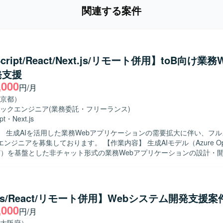
関連する案件
Script/React/Next.js/リモート併用】toB向け業務
発支援
,000
円/月
京都）
ックエンジニア
(業務委託・フリーランス)
pt
・
Next.js
】 生成AIを活用した業務Webアプリケーションの需要拡大に伴い、フ
しております。 【作業内容】 生成AIモデル（Azure OpenAI や
i など）を基盤とした非チャット形式の業務Webアプリケーションの設計・
担当いただきます。 多数のプリセットプロンプトを備えたWebアプリ
客様の業務特性に合わせたカスタマイズや機能拡張を行っていただきます
化したWebアプリケーションと自社独自開発プラグインの連携実装を行
たソリューションを構築していただきます。 要件調整や技術スタック選
t.js/React/リモート併用】Webシステム開発支援案
画し、仕様策定から実装、テスト、リリース後の改善までを継続的に対
,000
円/月
にキャッチアップできる方を求めております。 顧客とのコミュニケーシ
大阪府）