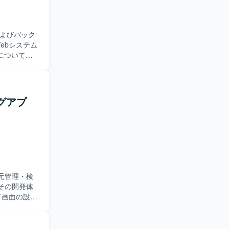
す。 バッ
ら成果物の
およびバック
活用スキルを
、フルスタ
ドについては
務課題に向
ータ連携も実
・実装でき
ランチ運用ル
スでの動作確
Azure
活用を意識し
ログアプ
ン基盤を使用し
ケーション
。新しい技術
ける方にマ
いただけま
を深められる
一元管理・検
て携われる
その開発体
ckerによ
・実装を担当
開発の取り
索機能の実装
きます。