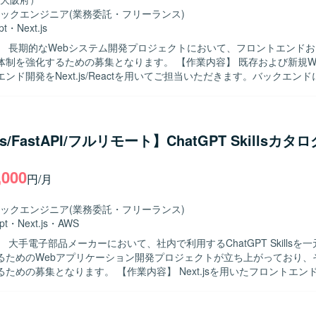
しく理解し、分かりやすく提案・説明することができる方を歓迎いたしま
ックエンジニア
(業務委託・フリーランス)
らフロントエンドまで幅広く対応しつつ、チームメンバーと協調しなが
pt
・
Next.js
定しております。 【ポジションの魅力】 Azure OpenAI や Gemini
】 長期的なWebシステム開発プロジェクトにおいて、フロントエンド
端生成AIモデルを活用したプロダクト開発に携わることで、実践的なAI
するための募集となります。 【作業内容】 既存および新規Webシステム
いただけます。 要件定義から運用まで一貫して関わることができるため
ンド開発をNext.js/Reactを用いてご担当いただきます。バックエン
ニアとしての経験を幅広く積むことができます。 お客様ごとに異なる業
いたWebアプリケーション開発を行っていただき、API連携や画面とのデ
ら、独自プラグインとの組み合わせによる多様なソリューションを企画
ます。Gitを用いたチーム開発プロセスに参加し、コードレビューやブ
Python を用
た開発を行います。Dockerを利用した開発環境の構築やコンテナベー
テム開発を中心とした構成を想定しております。 Microsoft Azure 上の 
ただきます。仕様駆動開発やAI駆動開発の考え方を取り入れながら、AI
.js/FastAPI/フルリモート】ChatGPT Skillsカタ
や Google Gemini などの生成AIモデルと連携するWebアプリケーショ
いただきます。 【求める人物像】 フロントエンドとバックエンドの
。
的に開発を進められる方を求めています。チームメンバーとのコミュニ
,000
ながら、Gitを前提とした開発フローに順応できる方を歓迎いたします
円/月
用した開発手法に興味を持ち、自ら学びながら提案や改善を行っていただ
eactとPHPを組み合わせたWebシステム開
ックエンジニア
(業務委託・フリーランス)
に関わることで、フロントエンド・バックエンド双方のスキルを高めて
pt
・
Next.js
・
AWS
kerを用いたコンテナ開発環境での実務経験や、AI駆動開発に関する知見
 大手電子部品メーカーにおいて、社内で利用するChatGPT Skillsを
なります。長期的な参画を通じて、仕様検討から実装・改善まで一貫し
るためのWebアプリケーション開発プロジェクトが立ち上がっており、
ebフロントエンド開発環境と、PHPベ
ます。 【作業内容】 Next.jsを用いたフロントエンド画面の設
エンド開発環境となります。Gitを利用したソースコード管理を行い、Do
っていただきます。 FastAPIを用いたバックエンドおよびAPIの設計
化された開発環境で作業を進めていただきます。仕様駆動開発やAI駆動
ます。 SkillsのZIPファイルアップロード、情報登録、一覧表示、検
ており、これらの技術要素を取り入れた開発スタイルとなります。
ただきます。 Gitリポジトリへの登録・連携機能の実装を行っていただ