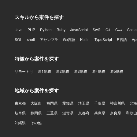
ナレッジ共
活躍していただきたいポジシ
スキルから案件を探す
タクトセン
くフェーズ
発生してい
Java
PHP
Python
Ruby
JavaScript
Swift
C#
C++
Scala
能や仕組み
SQL
shell
アセンブラ
Go言語
Kotlin
TypeScript
R言語
Ap
めに、開発
フロントエ
術面だけで
特徴から案件を探す
援、通話内
ロダクト開発に挑戦できます。 【開発環
リモート可
週1勤務
週2勤務
週3勤務
週4勤務
週5勤務
Extensi
用しておりま
ります。インフ
地域から案件を探す
にはDatad
ります。
東京都
大阪府
福岡県
愛知県
埼玉県
千葉県
神奈川県
北海
岐阜県
静岡県
三重県
滋賀県
京都府
兵庫県
奈良県
和歌山
沖縄県
その他