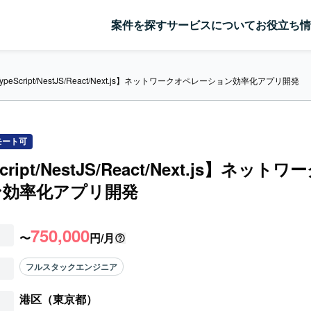
案件を探す
サービスについて
お役立ち情
ypeScript/NestJS/React/Next.js】ネットワークオペレーション効率化アプリ開発
モート可
cript/NestJS/React/Next.js】ネッ
ン効率化アプリ開発
750,000
〜
円/月
フルスタックエンジニア
港区（東京都）