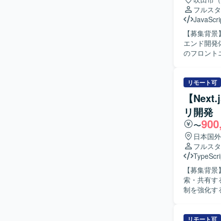
て要望を正
フルスタ
クエンドか
JavaScri
品質向上に取り組める方を想
【募集背景
などの最先
エンド開発体制を強化
身につけて
のフロントエ
ックエンジ
PHPを用
き合いなが
装いただき
る環境です。 【開発環境】 TypeScript/React/Next.js を用いたフロントエンドと、
ールに沿っ
リモート可
いたWebシス
認も実施い
【Next
OpenAI 
た設計・実装にも携わって
ております
リ開発
両面で主体
900
を大切にし
〜
やAIを活
日本国外
ッチする環境です。 【ポジションの魅力】 Next.js/R
フルスタ
発に継続的
TypeScri
す。Doc
【募集背景】
点も特徴と
索・共有す
機会があります。 【開発環境】 Next.js/Reactを用いたW
制を強化するための募集となり
ースのバック
計・実装を行
るコンテナ
していただき
組みも行っ
を行ってい
リモート可