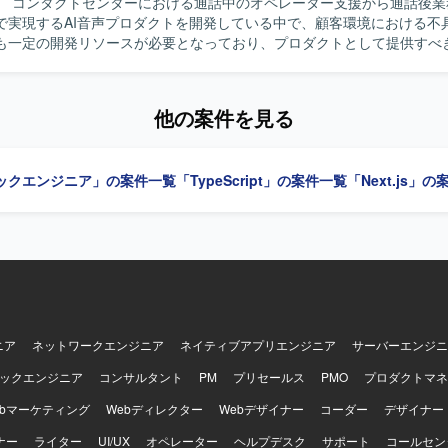
】 コンタクトセンターにおける通話中のオペレーター支援から通話後業
広い工程に関与していただけます。 Next.jsやFastAPI、AWS ECS、D
で実現するAI音声プロダクトを開発している中で、顧客環境における不
術スタックを用いてフルスタックにスキルを発揮していただけます。 CI/
も一定の開発リソースが必要となっており、プロダクトとして提供すべ
、開発プロセスの構築にも関わっていただける環境です。 【開発環境】 フロン
継続的かつスピーディーに進められる体制づくりが課題となっておりま
xt.js、TypeScript、バックエンドはPython、FastAPIを用いた構
トエンドとバックエンドを横断して自ら設計・実装を担いながら技術課
ラはAWS ECSを利用し、Dockerコンテナ上でアプリケーションを稼
位の検討、チームの技術的な意思決定を牽引するテックリード候補を募
CDにはGitHub Actions等を用い、ソースコード管理はGitおよびGitHu
他の案件を見る
いただきます。TypeScriptを中心としたWebアプリケーションの機
話後処理、ナレッジ活用に関する機能の設計・実装を担当していただき
ックエンジニア」の案件一覧
「TypeScript」の案件一覧
「Next.js」
する不具合や技術課題の調査、原因分析、恒久的な改善を推進していた
の成長や顧客価値を踏まえた技術課題と開発優先順位の整理、プロダク
ジェクトマネージャーとの要件整理、仕様検討を行っていただきます。
技術選定、リファクタリング方針の策定や、コードレビュー、設計レビ
の向上にも取り組んでいただきます。開発プロセスやチーム内の役割分
善、チームメンバーへの技術的な支援やナレッジ共有を行っていただき
ードとしてチーム開発および技術的意思決定のリードを担っていただきます
】 マネジメントだけではなく自ら設計・実装を行いながらチームをリー
ります。フロントエンドとバックエンドの領域を限定せずプロダクト全
ニア
ネットワークエンジニア
ネイティブアプリエンジニア
サーバーエンジニ
方、技術的な理想だけでなく顧客価値や事業上の優先順位を踏まえて判
ックエンジニア
コンサルタント
PM
プリセールス
PMO
プロダクトマネ
いただきたいと考えております。不具合や個別要望への対応をその場限
クトの改善につなげられる方、曖昧な状況でも自ら課題を整理し必要な
ebマーケティング
Webディレクター
Webデザイナー
コーダー
デザイナー
ら開発を進められる方、プロダクトマネージャーやプロジェクトマネー
ナー
できる方を歓迎いたします。チームメンバーの経験や強みを尊重し技術
ライター
UI/UX
オペレーター
ヘルプデスク
サポート
コールセン