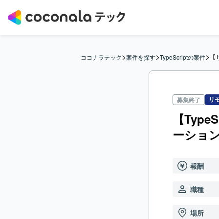
>
>
>
【T
ココナラテック
案件を探す
TypeScriptの案件
リ
募集終了
【TypeS
ーショ
報酬
職種
場所