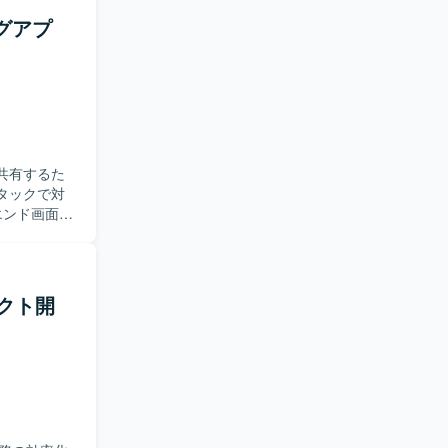
Sへのアプリ
ログアプ
っていただ
人
る方を求め
ましいで
取り組める
、AWS
・共有するた
経験すること
タックで対
全体の設計
計・実装を担
開発いたしま
検索機能の実
用いたしま
だきます。
コード管理に
Sへのアプリ
ロダクト開
っていただ
人
でいただけ
していただ
質向上に取
計から実