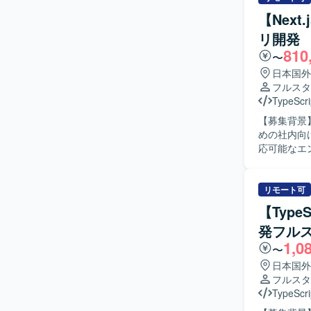
Docker
【Next
ケーション
リ開発
きます。 単
810
物像】 フ
〜
ています。
日本国外
す。 品質
フルスタ
方を歓迎いたします。 【ポジションの魅力】 生成AI関
TypeScri
アプリケーシ
【募集背景】
ECS、Do
めの社内向
ができます
応可能なエンジニアを募集し
から運用まで幅広い領域
設計・実装を
TypeScr
当していただ
す。 インフ
装を行って
リモート可
す。 CI/
Docker
はGitおよ
【Type
ケーション
発フル
きます。 単
1,0
物像】 フ
〜
る方を求め
日本国外
ける方を歓
フルスタ
り組んでいただける方を求めて
TypeScri
内向けWe