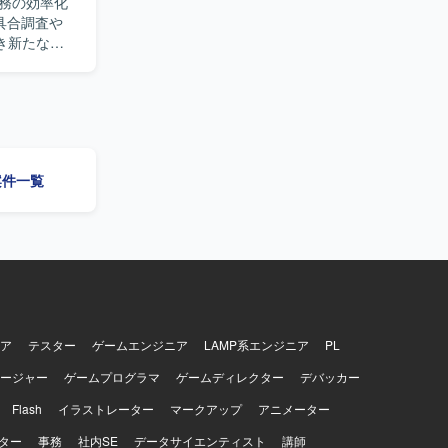
務の効率化
ockerなど
具合調査や
CDや開発
き新たな価
す。そのた
成となっておりま
題の整理や
働させており
集しており
bで行っており
能開発や、通話
ます。顧客
の案件一覧
だきます。
トマネージ
アーキテク
ューを通じ
担、情報共
、将来的に
。 【求
ドできる方
体の課題に
ア
テスター
ゲームエンジニア
LAMP系エンジニア
PL
断できる方
ージャー
ゲームプログラマ
ゲームディレクター
デバッカー
りで終わら
関係者を巻
Flash
イラストレーター
マークアップ
アニメーター
ジャーと建
的な支援や
ター
事務
社内SE
データサイエンティスト
講師