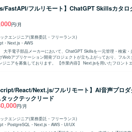
を用いた開発環境および実行環境の構築を行っていただきます。 AWS EC
.js/FastAPI/フルリモート】ChatGPT Skillsカタ
デプロイを行っていただきます。 CI/CDパイプラインの設計・構築を行
体テスト、結合テスト、コードレビューの実施を行っていただきます。 【求める
,000
ロントエンドからバックエンド、インフラまで一貫して主体的に対応でき
円/月
 少人数体制の中で自ら課題を整理し、自走して開発を進められる方が望
やセキュリティ、開発プロセスの標準化にも関心を持ち、継続的な改善に
ックエンジニア
(業務委託・フリーランス)
連のChatGPT Skillsを扱う社内向けWeb
pt
・
Next.js
・
AWS
ョンの立ち上げから携わることができる案件です。 Next.js、FastAPI
 大手電子部品メーカーにおいて、ChatGPT Skillsを一元管理・検索
cker、GitHub Actionsといったモダンな技術スタックをフルスタックに
けWebアプリケーション開発プロジェクトが立ち上がっており、フルス
。 アーキテクチャ設計やCI/CD、セキュリティなど、アプリケーション
ております。 【作業内容】 Next.jsを用いたフロントエンド画面の
に関与できる環境です。 【開発環境】 フロントエンドはNext.js、
行っていただきます。 FastAPIを用いたバックエンドおよびAPIの設
iptを用いて開発いたします。 バックエンドはPython、FastAPIを用いて
きます。 SkillsのZIPファイルアップロード、情報登録、一覧表示、
ラはAWS ECS上に構築いたします。 コンテナ基盤としてDockerを利
いただきます。 Gitリポジトリへの登録・連携機能の実装を行っていた
CDはGitHub Actions等を用いてパイプラインを構築いたします。 ソース
を用いた開発環境および実行環境の構築を行っていただきます。 AWS EC
びGitHubを利用いたします。
Script/React/Next.js/フルリモート】AI音声プ
デプロイを行っていただきます。 CI/CDパイプラインの設計・構築を行
スタックテックリード
体テスト、結合テスト、コードレビューの実施を行っていただきます。 【求める
80,000
ロントエンドからバックエンド、インフラまで一貫して主体的に取り組ん
円/月
ております。 少人数体制の中で自ら課題を整理し、自走して開発を推進
迎いたします。 チーム開発においてコミュニケーションを取りながら品
ックエンジニア
(業務委託・フリーランス)
おります。 【ポジションの魅力】 ChatGPT Skillsを活用した社
pt
・
PostgreSQL
・
Next.js
・
AWS
・
UI/UX
bアプリケーションの立ち上げから携わることができ、アーキテクチャ設