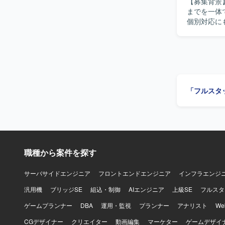
【募集背景
装、テストまで
までを一体
モダンな技
個別対応に
標準の整備など
値の開発を
トエンドはNe
め、フロン
す。 インフ
開発優先順
ます。 CI/
ます。 【作業内容】 AI音声プロダクトにおけるフロントエンドとバックエンドの設計、開発、
ます。
運用を行って
中支援、通
「フルスタ
環境で発生
プロダクト
ャーやプロ
チャ設計、
た開発品質
有方法の改
職種から案件を探す
はテックリ
める人物像
を求めてお
サーバサイドエンジニア
フロントエンドエンジニア
インフラエンジ
向き合える
汎用機
ブリッジSE
組込・制御
AIエンジニア
上級SE
フルスタ
に参画して
せずプロダ
ゲームプランナー
DBA
運用・監視
プランナー
アナリスト
W
き込みなが
CGデザイナー
クリエイター
動画編集
マーケター
ゲームデザイ
設的に議論