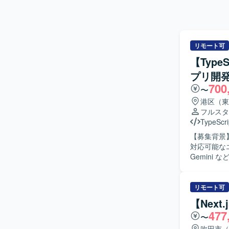
リモート可
【Type
プリ開
700
〜
港区（東
フルスタ
TypeScri
【募集背景
対応可能なエンジニアを募集
Gemin
一貫してご
対して、お
ごとに最適
リモート可
ーズに即し
【Nex
流工程に参
477
〜
だきます。 【求める人物像】 生成AI技術や最新のWeb技術への関心が高く、自ら情報収集しな
がら主体的
吹田市（