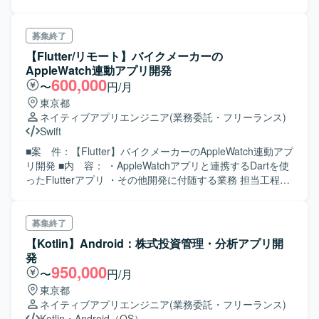
携し、アプリケーションの実装からリリースまでの開発プ
ロセスの実務 ・お客様やステークホルダーからのフィード
バックをもとにした継続的な機能改善や技術負債の解消な
募集終了
ど
【Flutter/リモート】バイクメーカーの
AppleWatch連動アプリ開発
600,000
〜
円/月
東京都
ネイティブアプリエンジニア
(業務委託・フリーランス)
Swift
■案 件：【Flutter】バイクメーカーのAppleWatch連動アプ
リ開発 ■内 容： ・AppleWatchアプリと連携するDartを使
ったFlutterアプリ ・その他開発に付随する業務 担当工程：
基本設計〜開発(製造）〜テスト 開発環境（想定）：
Dart(Flutter)・Swift ＜スキル＞ ■必 須： ・Flutterでのネ
イティヴアプリ開発経験 ■尚 可： ・Swiftでの開発経験が
募集終了
ある ・いずれかのソフトウェアアーキテクチャに準拠した
【Kotlin】Android：株式投資管理・分析アプリ開
開発経験がある
発
950,000
〜
円/月
東京都
ネイティブアプリエンジニア
(業務委託・フリーランス)
Kotlin
・
Android（OS）