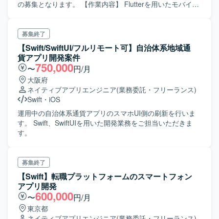
ていただきます。また、PdM・デザイナーと連携しつつ、
の募集となります。 【作業内容】 Flutterを用いたモバイル
事業数値やKPIに基づいた機能開発、リリース後の効果分析
アプリケーションの新機能開発および運用保守を担当して
までを通してプロダクト開発全般に関わっていただきま
いただきます。既存のアーキテクチャに沿った設計から実
す。 【求める人物像】 プロダクトのミッションやバリュー
装までを一貫して対応し、コードレビューを通じた品質向
募集終了
に共感し、EC体験の可能性に興味をお持ちの方を求めてい
上にも関わっていただきます。生成AIを積極的に活用し、
【Swift/SwiftUI/フルリモート可】自治体系地域通
ます。変化の大きい環境の中でも挑戦を楽しみ、ソフトウ
ドキュメント作成やコード補助などを含む効率的な開発プ
貨アプリ開発案件
ェアを軸に大きなチャレンジをしたいと考えている方にマ
ロセスの推進にも取り組んでいただきます。 【求める人物
750,000
〜
円/月
ッチします。事業や顧客に近い距離で数値やユーザーの声
像】 自ら課題を見つけ主体的にタスクを推進できる方を求
大阪府
を捉えながら、主体的に開発をリードしていける方を歓迎
めています。チーム内で積極的にコミュニケーションを取
ネイティブアプリエンジニア
(業務委託・フリーランス)
します。 【ポジションの魅力】 少数精鋭のチームにおい
りながら、質問や提案を行い、より良い開発プロセスやプ
Swift
・
iOS
て、自ら設計したモバイルアーキテクチャの上でプロダク
ロダクトづくりに貢献していただける方が望ましいです。
トが動く手触りを持ちながら開発できる環境です。AI活用
【ポジションの魅力】 Flutterを用いたモバイルアプリケー
運用中の自治体系通貨アプリのスマホUI側の刷新を行いま
を前提としたiOS・Android両OSの「二刀流」開発プロセス
ション開発に深く関わることができ、設計から実装、レビ
す。 Swift、SwiftUIを用いた開発業務をご担当いただきま
を自ら設計し、AI時代のモバイル開発の在り方を実践しな
ューまで一連の工程を経験できます。生成AIを活用した開
す。
がら探求していくことができます。EC×ゲーム×ソーシャル
発プロセスに携わることで、新しい開発手法やツールの活
が組み合わさった複雑なドメインで、高度な状態管理やパ
用スキルを高めることができます。 【開発環境】 Flutterを
フォーマンス最適化に取り組むことで、エンジニアとして
中心としたモバイルアプリケーション開発環境を想定して
募集終了
の技術力を大きく高めていただけます。 【開発環境】
います。既存のアーキテクチャや開発ルールに沿って開発
【Swift】転職プラットフォームのスマートフォン
Swift、Kotlin、Goを用いた開発を行い、UIフレームワーク
を行っていただきます。
アプリ開発
としてSwiftUIやJetpack Composeを採用しています。
600,000
〜
円/月
Android Architecture ComponentsやMVVMなどのアーキテ
クチャを活用し、XcodeおよびAndroid Studio上で開発を進
東京都
めます。インフラにはGoogle Cloudを用い、gRPCや
ネイティブアプリエンジニア
(業務委託・フリーランス)