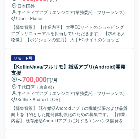
日本国外
ネイティブアプリエンジニア
(業務委託・フリーランス)
Dart
・
Flutter
【募集背景】 【作業内容】 大手ECサイトのショッピング
アプリリニューアルを担当していただきます。 【求める人
物像】 【ポジションの魅力】 大手ECサイトのショッピン
グアプリリニューアルに携わることができます。 【開発環
境】 Flutterを使用します。
リモート可
【Kotlin/Java/フルリモ】婚活アプリ(Android)開発
支援
700,000
〜
円/月
千代田区（東京都）
ネイティブアプリエンジニア
(業務委託・フリーランス)
Kotlin
・
Android（OS）
【募集背景】 既存婚活Androidアプリの機能拡張および品質
向上を目的とした開発体制強化のための募集です。 【作業
内容】 既存婚活Androidアプリに対するエンハンス開発を行
っていただきます。具体的には、新機能追加や既存機能の
改修、コード品質の改善、自動テストの追加・修正などを