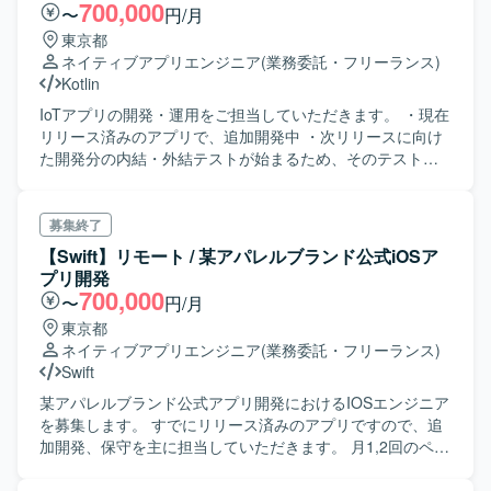
700,000
〜
円/月
東京都
ネイティブアプリエンジニア
(業務委託・フリーランス)
Kotlin
IoTアプリの開発・運用をご担当していただきます。 ・現在
リリース済みのアプリで、追加開発中 ・次リリースに向け
た開発分の内結・外結テストが始まるため、そのテストに
よる不具合修正を行います ・別途リリースに向けた新規実
装のタスクを行います
募集終了
【Swift】リモート / 某アパレルブランド公式iOSア
プリ開発
700,000
〜
円/月
東京都
ネイティブアプリエンジニア
(業務委託・フリーランス)
Swift
某アパレルブランド公式アプリ開発におけるIOSエンジニア
を募集します。 すでにリリース済みのアプリですので、追
加開発、保守を主に担当していただきます。 月1,2回のペー
スでリリースを行なっています。 状況により出社をお願い
するケースもありますが、基本的にはフルリモートでの開