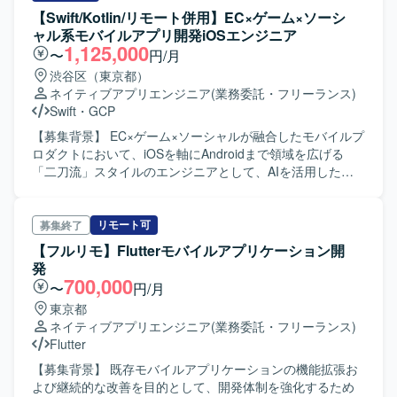
コード生成、レビュー効率化にも取り組んでいただきま
【Swift/Kotlin/リモート併用】EC×ゲーム×ソーシ
す。PdM・デザイナーと連携し、事業数値・KPIに基づいて
ャル系モバイルアプリ開発iOSエンジニア
開発を推進していただきます。 【求める人物像】 複雑性の
1,125,000
〜
円/月
高いアプリケーション開発に主体的に取り組み、関係者と
渋谷区（東京都）
連携しながら開発を推進できる方を求めています。 【ポジ
ネイティブアプリエンジニア
(業務委託・フリーランス)
ションの魅力】 プロダクト拡大フェーズにおいて、アーキ
Swift
・
GCP
テクチャ刷新や技術選定を主導し、AIツールも活用しなが
ら開発効率化に携われます。 【開発環境】 Swift、Kotlin、
【募集背景】 EC×ゲーム×ソーシャルが融合したモバイルプ
Go、GCP、GitHub Actions、Cloud Build、Terraform、
ロダクトにおいて、iOSを軸にAndroidまで領域を広げる
BigQuery、Looker Studio、Claude、Codex、Cursor、
「二刀流」スタイルのエンジニアとして、AIを活用した開
Gemini、GitHub Copilotを使用します。開発手法はアジャイ
発体制をさらに強化していくための募集です。 【作業内
ルです。
容】 職能混合チーム（PdM・デザイナー・エンジニア・
QA）に加わり、仕様検討からリリース・効果分析まで一貫
リモート可
募集終了
してご担当いただきます。Swiftを用いたiOSアプリの設計・
【フルリモ】Flutterモバイルアプリケーション開
開発・保守・運用を中心に、SwiftUIによるUI実装やアーキ
発
テクチャ設計を含めた実装・運用全般を担っていただきま
700,000
〜
円/月
す。あわせて、Kotlinを用いたAndroidアプリ開発にも関与
東京都
し、Jetpack ComposeによるUI実装など、iOS側の知見を活
ネイティブアプリエンジニア
(業務委託・フリーランス)
かした両OSでの開発を行っていただきます。Claudeなどの
Flutter
AIツールを活用しながら実装計画の策定、コード生成、レ
ビューの効率化を進め、モバイルアーキテクチャの設計や
【募集背景】 既存モバイルアプリケーションの機能拡張お
ドメイン分離による開発並列性向上に向けた刷新を推進し
よび継続的な改善を目的として、開発体制を強化するため