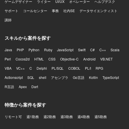
ゲームデザイナー
ライター
UI/UX
オペレーター
ヘルプデスク
サポート
コールセンター
事務
社内SE
データサイエンティスト
講師
スキルから案件を探す
Java
PHP
Python
Ruby
JavaScript
Swift
C#
C++
Scala
Perl
Cocos2d
HTML
CSS
Objective-C
Android
VB.NET
VBA
VC++
C
Delphi
PL/SQL
COBOL
PL/I
RPG
Actionscript
SQL
shell
アセンブラ
Go言語
Kotlin
TypeScript
R言語
Apex
Dart
特徴から案件を探す
リモート可
週1勤務
週2勤務
週3勤務
週4勤務
週5勤務