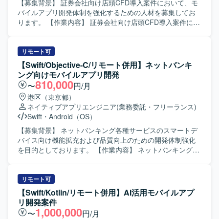
ォーム開発やデザインシステム活用の実践経験を積むこと
【募集背景】 証券会社向け店頭CFD導入案件において、モ
ができます。 【開発環境】 Flutterを用いたスマートフォン
バイルアプリ開発体制を強化するための人材を募集してお
アプリ開発環境となります。
ります。 【作業内容】 証券会社向け店頭CFD導入案件にお
いて、モバイルアプリ開発をご担当いただきます。Flutter
を用いた機能実装や改修、コードレビュー、Git を用いたブ
ランチ運用など、一連の開発フローに沿って作業していた
リモート可
だきます。チームメンバーとコミュニケーションを取りな
【Swift/Objective-C/リモート併用】ネットバンキ
がら、課題の抽出や解決にも取り組んでいただきます。
ング向けモバイルアプリ開発
【求める人物像】 モバイルアプリ開発に主体的に取り組
810,000
〜
円/月
み、チーム内でのコミュニケーションを大切にしながら課
港区（東京都）
題解決ができる方を求めております。金融やCFDなどのド
ネイティブアプリエンジニア
(業務委託・フリーランス)
メイン知識習得にも前向きに取り組んでいただける方です
Swift
・
Android（OS）
と望ましいです。 【ポジションの魅力】 金融業界向けの店
頭CFDサービス導入という専門性の高い分野に携わること
【募集背景】 ネットバンキング各種サービスのスマートデ
ができ、Flutter によるモバイルアプリ開発の経験を深めて
バイス向け機能拡充および品質向上のための開発体制強化
いただけます。将来的にリードエンジニアやアーキテクト
を目的としております。 【作業内容】 ネットバンキング各
を目指せる環境で、CI/CD やサーバーサイドなど周辺技術
種サービスについて、スマートデバイス（iOS/Android）向
にも関わる機会がございます。 【開発環境】 Flutter を中心
けアプリケーションの開発を行います。詳細設計から実
としたモバイルアプリ開発環境にて、Git を用いたソースコ
装、テストまで一連の工程をご担当いただきます。また、
リモート可
ード管理とブランチ運用を行っております。CI/CD 環境を
開発に関連する各種ドキュメントの作成も実施いただきま
【Swift/Kotlin/リモート併用】AI活用モバイルアプ
活用しながら継続的な開発・改善を進めております。
す。 【求める人物像】 モバイルアプリ開発において主体的
リ開発案件
に設計から実装、テストまで対応できる方を求めておりま
1,000,000
〜
円/月
す。関係者とコミュニケーションを取りながら、品質とユ