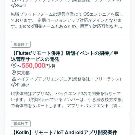
Protocol Buffersによる通信、BitriseやGitHub Actions、
Swift
Cloud Buildを用いたCI/CDを構築しています。Terraformに
転職プラットフォームの運営企業にてiOSエンジニアを探し
よる構成管理、CrashlyticsやCloud Monitoringなどのモニタ
ております。 定期バージョンアップ対応がメインとなりま
リング基盤、BigQueryやLooker Studioによる分析基盤、
す。android開発チームもあるため、両面で対応可能な方が
AutifyによるQA自動化、ClaudeやGitHub CopilotなどのAIツ
理想です。
ール群、GitHub・Slack・Notion・Figmaを組み合わせたモ
ダンな開発環境で、アジャイル開発を実践しています。
募集終了
【Flutter/リモート併用】店舗イベントの招待／申
込管理サービスの開発
550,000
〜
円/月
東京都
ネイティブアプリエンジニア
(業務委託・フリーランス)
Flutter
現状体制はアプリ2名、バックエンド2名で開発を行なって
います。 現状関わっているメンバーは、引き続き後方支援
で新体制をサポートします。 アプリ＋バックエンド（管理
画面を含む）の保守開発を行う業務です。 新規開発から現
在に至るまで片手間で開発を進めておりましたが、 デリバ
リースピードや品質向上を目的に常時体制を構築すること
募集終了
になりました。
【Kotlin】リモート / IoT Androidアプリ開発案件