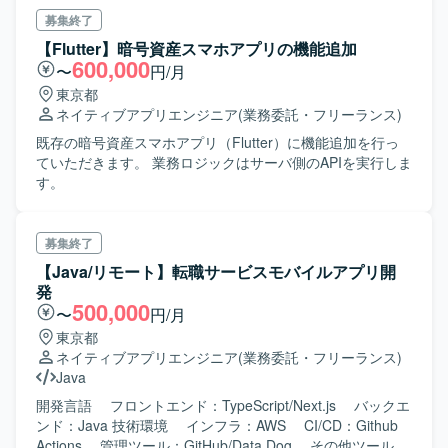
発となります。
募集終了
【Flutter】暗号資産スマホアプリの機能追加
600,000
〜
円/月
東京都
ネイティブアプリエンジニア
(業務委託・フリーランス)
既存の暗号資産スマホアプリ（Flutter）に機能追加を行っ
ていただきます。 業務ロジックはサーバ側のAPIを実行しま
す。
募集終了
【Java/リモート】転職サービスモバイルアプリ開
発
500,000
〜
円/月
東京都
ネイティブアプリエンジニア
(業務委託・フリーランス)
Java
開発言語 フロントエンド：TypeScript/Next.js バックエ
ンド：Java 技術環境 インフラ：AWS CI/CD：Github
Actions 管理ツール：GitHub/Data Dog その他ツール：