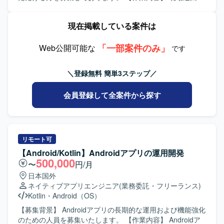
組みにも前向きにチャレンジいただける方が望ましいで
向けiPhoneアプリ開発支援をご担当いただきます。iOSアプ
す。 【ポジションの魅力】 金融領域の証券取引システムに
リ開発における基本設計やSwiftを用いた開発、設計方針・
現在掲載している案件は
関わる資産管理スマホアプリ開発に携わることで、ドメイ
開発方針の整理、仕様調整や技術課題の整理、レビュー対
ン知見とモバイルアプリ開発スキルの両方を高めていただ
応などを実施していただきます。また、開発メンバーへの
けます。Flutter を中心としたクロスプラットフォーム開発
「一部案件のみ」
技術的なリードを行い、後続の詳細設計、製造、テスト工
Web公開可能な
です
に加え、生成AIを活用した開発プロセスを経験できる環境
程まで一貫して対応していただきます。アプリでは点検情
です。スクラムによる短い開発サイクルの中で、企画から
報登録、交通状況入力、写真登録、現場報告などの機能を
＼登録無料 簡単3ステップ／
リリースまでの一連の流れを継続的に経験できる点も魅力
想定しております。 【求める人物像】 モバイルアプリ開発
です。 【開発環境】 Flutter（モバイル）、Kotlin（BFF）
において主体的に設計方針や開発方針を整理し、関係者と
会員登録して全案件から探す
を中心とした構成で、アジャイル（スクラム）開発を採用
円滑にコミュニケーションを取りながら仕様調整や技術課
しております。約3週間ごとのリリースサイクルで継続的な
題整理を推進できる方を求めております。開発メンバーを
機能追加と改善を行っております。
技術面からリードしつつ、品質や生産性の向上に意欲的に
取り組んでいただける方が望ましいです。 【ポジションの
魅力】 交通インフラ領域の重要なシステム再構築プロジェ
リモート可
クトにおいて、モバイル開発リーダーとして上流工程から
【Android/Kotlin】Androidアプリの運用開発
後続工程まで広く関わっていただけます。業務系モバイル
500,000
〜
円/月
アプリや位置情報・写真登録などの機能を通じて、現場業
日本国外
務の効率化や安全性向上に貢献できる点が魅力です。今
ネイティブアプリエンジニア
(業務委託・フリーランス)
後、AI開発支援ツールを活用した開発手法の検討にも関与
Kotlin
・
Android（OS）
いただける可能性があります。 【開発環境】
iOS（iPhone）向けアプリケーション開発環境を想定してお
【募集背景】 Androidアプリの長期的な運用および機能強化
り、Swiftを用いた開発を行います。バックエンドではJava
のための人員を募集いたします。 【作業内容】 Androidア