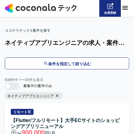
会員登録
>
ココナラテック
案件を探す
ネイティブアプリエンジニアの求人・案件一覧
条件を指定して絞り込む
638
件中
1
〜
30
件を表示
募集中の案件のみ
ネイティブアプリエンジニア
リモート可
【Flutter/フルリモート】大手ECサイトのショッピ
ングアプリリニューアル
900,000
〜
円/月