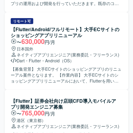
／Spring Boot、フロントエンドではReact等の技術スタッ
プリの運用および開発を行っていただきます。既存のコー
クと連携する想定です。また、AI開発支援ツールの活用を
ドに対して改善提案を行いながら、品質向上と機能追加を
検討している環境です。
進めていただきます。 【求める人物像】 自発的に行動でき
る方を求めております。協調性を持ち、円滑なコミュニケ
リモート可
ーションができる方を歓迎いたします。既存のコードに対
【Flutter/Android/フルリモート】大手ECサイトの
して主体的に改善提案ができる方にご活躍いただけます。
ショッピングアプリリニューアル
【ポジションの魅力】 長期的な運用と開発を通じて、
630,000
〜
円/月
Androidアプリケーションの改善サイクルを継続的に経験で
日本国外
きる環境です。既存コードの改善提案を行うことで、設計
ネイティブアプリエンジニア
(業務委託・フリーランス)
や品質向上に深く関わることができます。 【開発環境】
Dart
・
Flutter
・
Android（OS）
Androidアプリケーション開発環境にて、MVVMアーキテク
チャに沿った開発を行います。
【募集背景】 大手ECサイトのショッピングアプリのリニュ
ーアル案件となります。 【作業内容】 大手ECサイトのシ
ョッピングアプリリニューアルにおいて、Flutterを用いた
アプリ開発をご担当いただきます。既存ネイティブアプリ
の知見を活かしつつ、デザインシステムを利用したUI実装
や機能改修、品質向上に向けた開発業務を行っていただき
【Flutter】証券会社向け店頭CFD導入モバイルア
ます。 【求める人物像】 モバイルアプリのユーザー体験向
プリ開発エンジニア募集
上に関心を持ち、デザインシステムを理解したうえで主体
765,000
〜
円/月
的に開発を進めていただける方を求めています。 【ポジシ
港区（東京都）
ョンの魅力】 大規模なECサービスのスマートフォンアプリ
ネイティブアプリエンジニア
(業務委託・フリーランス)
開発に携わることで、Flutterを活用したクロスプラットフ