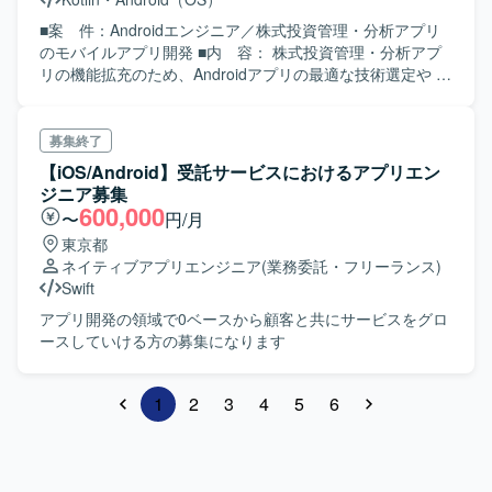
■案 件：Androidエンジニア／株式投資管理・分析アプリ
のモバイルアプリ開発 ■内 容： 株式投資管理・分析アプ
リの機能拡充のため、Androidアプリの最適な技術選定や 実
装設計などチームの中心となって開発していただける方を
募集しております。 ＜開発チーム体制＞ ・ディレクター: 1
名 ・アプリエンジニア: 5名 ・サーバエンジニア: 5名 管
募集終了
理：Backlog 開発環境：Android Studio、Github 開発言語：
【iOS/Android】受託サービスにおけるアプリエン
Kotlin インフラ：AWS・GCP（Firebase） コミュニケーシ
ジニア募集
ョンツール：Slack・MetaLife
600,000
〜
円/月
東京都
ネイティブアプリエンジニア
(業務委託・フリーランス)
Swift
アプリ開発の領域で0ベースから顧客と共にサービスをグロ
ースしていける方の募集になります
1
2
3
4
5
6