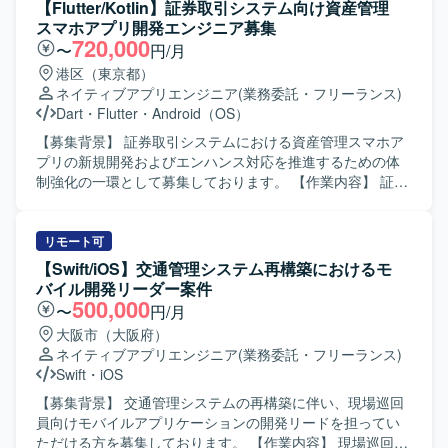
担当していただきます。また、チームメンバーや他チーム
【Flutter/Kotlin】証券取引システム向け資産管理
と連携しながら、仕様調整やレビュー対応も行っていただ
スマホアプリ開発エンジニア募集
きます。 【求める人物像】 チーム開発を前提に円滑なコミ
720,000
〜
円/月
ュニケーションが取れ、自ら課題を発見し改善提案ができ
港区（東京都）
る方を求めています。既存の設計やテスト方針を尊重しつ
ネイティブアプリエンジニア
(業務委託・フリーランス)
つ、より良いアーキテクチャや開発プロセスを意識して取
Dart
・
Flutter
・
Android（OS）
り組める方が望ましいです。 【ポジションの魅力】 コンシ
ューマ向け婚活アプリの開発に携わることで、多くのユー
【募集背景】 証券取引システムにおける資産管理スマホア
ザーに影響力のあるサービス開発経験を積むことができま
プリの新規開発およびエンハンス対応を推進するための体
す。既存プロダクトのエンハンス開発を通じて、アーキテ
制強化の一環として募集しております。 【作業内容】 証券
クチャ設計や自動テストの実装など、モダンなAndroid開発
取引システム向け資産管理スマホアプリの新規開発および
の知見を深めることができます。 【開発環境】 Android向
機能追加開発をご担当いただきます。Flutter を用いたモバ
けネイティブアプリ開発環境にて、Kotlin/JavaおよびGitを
イルアプリ開発を中心に、Kotlin を用いたBFF周辺の開発に
リモート可
用いたチーム開発を行います。アーキテクチャはClean
も関わっていただく想定です。生成AIを活用した開発プロ
【Swift/iOS】交通管理システム再構築におけるモ
Architectureを意識した構成となっている想定です。
セスを取り入れつつ、ビジネス側メンバーとコミュニケー
バイル開発リーダー案件
ションを取りながら要件の整理や仕様調整、実装、レビュ
500,000
〜
円/月
ーを行っていただきます。スクラムベースのアジャイル開
大阪市（大阪府）
発に参加し、定期的なリリースサイクルの中で設計から実
ネイティブアプリエンジニア
(業務委託・フリーランス)
装、テスト、改善まで一連の工程に携わっていただきま
Swift
・
iOS
す。 【求める人物像】 チームメンバーやビジネス側と積極
的にコミュニケーションを取りながら、自ら課題を発見し
【募集背景】 交通管理システムの再構築に伴い、現場巡回
解決に向けて主体的に動ける方を求めております。新しい
員向けモバイルアプリケーションの開発リードを担ってい
技術や開発手法への関心が高く、生成AIなどの新しい取り
ただける方を募集しております。 【作業内容】 現場巡回員