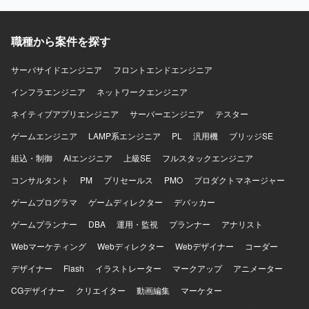
職種から案件を探す
サーバサイドエンジニア
フロントエンドエンジニア
インフラエンジニア
ネットワークエンジニア
ネイティブアプリエンジニア
サーバーエンジニア
テスター
ゲームエンジニア
LAMP系エンジニア
PL
汎用機
ブリッジSE
組込・制御
AIエンジニア
上級SE
フルスタックエンジニア
コンサルタント
PM
プリセールス
PMO
プロダクトマネージャー
ゲームプログラマ
ゲームディレクター
デバッカー
ゲームプランナー
DBA
運用・監視
プランナー
アナリスト
Webマーケティング
Webディレクター
Webデザイナー
コーダー
デザイナー
Flash
イラストレーター
マークアップ
アニメーター
CGデザイナー
クリエイター
動画編集
マーケター