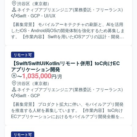
渋谷区（東京都）
ーザビリティを意識した開発ができる方を歓迎いたしま
ネイティブアプリエンジニア
(業務委託・フリーランス)
す。 【ポジションの魅力】 金融系ネットバンキングサービ
Swift
・
GCP
・
UI/UX
スの開発に関わることで、大規模なユーザーを持つサービ
スのモバイルアプリ開発経験を積むことができます。
【募集背景】 モバイルアーキテクチャの刷新と、AIを活用
iOS/Androidいずれかの専門性を活かしつつ、金融ドメイン
したiOS・Android両OSの開発体制を強化するため募集しま
の知見も深めていただけます。 【開発環境】 iOS/Android
す。 【作業内容】 Swiftを用いたiOSアプリの設計・開発・
向けモバイルアプリ開発環境（Objective-C、Swiftを用いた
保守・運用を担当します。SwiftUIによるUI実装、Kotlinを用
開発が想定されます）。
いたAndroidアプリ開発、AIツールを活用した実装計画・コ
ード生成・レビューの効率化を行います。要件定義からリ
リモート可
リース、効果分析まで一貫して担当し、モバイルアーキテ
【Swift/SwiftUI/Kotlin/リモート併用】toC向けEC
クチャの設計・刷新も推進します。 【求める人物像】 プロ
アプリケーション開発
ダクトの価値向上に向けて、オーナーシップを持ち挑戦を
1,035,000
〜
円/月
続けられる方を求めています。変化の速い環境で、チーム
渋谷区（東京都）
と連携しながら成果創出に取り組める方に適したポジショ
ネイティブアプリエンジニア
(業務委託・フリーランス)
ンです。 【ポジションの魅力】 モバイルアーキテクチャの
Swift
・
GCP
設計や技術選定に深く関与できます。AIを活用したiOS・
Android両OSの開発プロセスを構築し、複雑なEC・ゲー
【募集背景】 プロダクト拡大に伴い、モバイルアプリ開発
ム・ソーシャル領域における高難度な技術課題に取り組め
を推進する人材を募集しています。 【作業内容】 toC向け
ます。 【開発環境】 Swift、Kotlin、Go、SwiftUI、Jetpack
ECアプリケーションにおけるモバイルアプリ開発全般をご
Compose、Google Cloud、gRPC、Protocol Buffers、
支援いただきます。iOSおよびAndroidアプリの実装から運
Bitrise、GitHub Actions、Terraform、BigQuery、Figmaな
用、アーキテクチャ刷新の主導、技術選定・設計判断を担
どを使用します。
当していただきます。AIツールを活用した実装計画策定、
リモート可