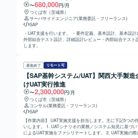
680,000
ンの魅力】 小型測定機という専門性の高いプロダクトの改
〜
円/月
ことで、組込み系および計測機器開発の知見を深めていた
つくば市（茨城県）
上流工程からテストまで幅広く経験できるため、エンジニ
サーバサイドエンジニア
(業務委託・フリーランス)
スキルアップが期待できます。 【開発環境】 C言語を用いた自動計測
SAP
機器向けソフトウェア開発環境になります。
・UAT支援を行います。 ・要件定義、基本設計、基本設計
外部結合テスト設計、詳細設計レビュー・内部結合テスト
します。
リモート可
募集終了
【SAP基幹システム/UAT】関西大手製造
けUAT実行推進
2,300,000
〜
円/月
つくば市（茨城県）
コンサル
(業務委託・フリーランス)
SAP
【作業内容】 UAT実施支援を担当します。主に下記5つの
いします。 1. UATシナリオの業務／システム知見に基づいて、ユーザ
によるUAT実施をファシリテートします。 2. UAT実施の