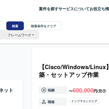
案件を探す
サービスについて
お役立ち情
検索
検索条件をクリア
フレームワーク
【Cisco/Windows/
築・セットアップ作業
600,000
ムネット
報酬
〜
円/月
インフラエンジニア
職種