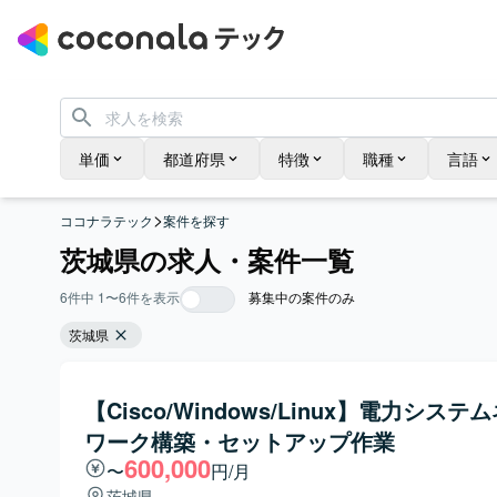
単価
都道府県
特徴
職種
言語
>
ココナラテック
案件を探す
茨城県の求人・案件一覧
6
件中
1
〜
6
件を表示
募集中の案件のみ
茨城県
【Cisco/Windows/Linux】電力システ
ワーク構築・セットアップ作業
600,000
〜
円/月
茨城県