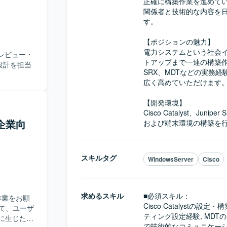
正確に構築作業を進めて
修に携わる
関係者と技術的な内容を
だけます。
す。

アとしての
【ポジションの魅力】

電力システムという社会
レビュー・
トアップまで一連の構築作業を経
設計を担当
SRX、MDTなどの実務
広く高めていただけます。
【開発環境】

Cisco Catalyst、Jun
企業向
および端末環境の構築を
スキルタグ
WindowsServer
Cisco
求めるスキル
■必須スキル：
作業をお願
Cisco Catalystの設定・
ティング設定経験, MDT
際に生じた問
で技術的なコミュニケー