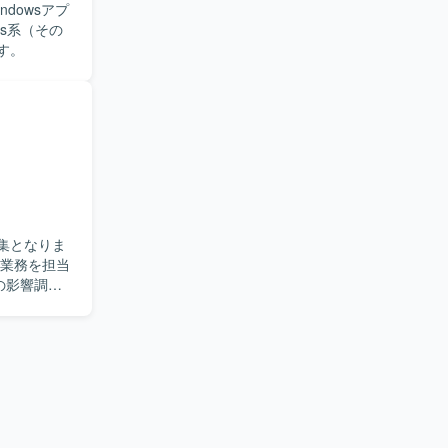
dowsアプ
ます。
集となりま
の影響調
を行ってい
務を推進い
やトラブル