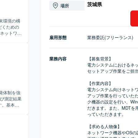
茨城県
場所
末環境の構
だくための
雇用形態
業務委託(フリーランス)
プ作業を行
のネットワーク
グ設定を実施
の作成およ
業務内容
【募集背景】

電力システムにおけるネ
読み解きな
セットアップ作業をご担当
す。現地で
コミュニケ
【作業内容】

電力システム向けネット
発体制を強
から端末セ
アップ作業を行っていただきます
isco
ク機器の設定を行い、Win
す。基本設
とで、インフラ
だきます。また、MDTを
工程に携わ
っていただきます。

nux、MDTを用
る方を求め
【求める人物像】

チーム内で
ネットワーク機器やOS