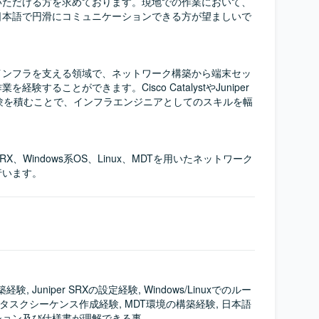
いただける方を求めております。現地での作業において、
日本語で円滑にコミュニケーションできる方が望ましいで
インフラを支える領域で、ネットワーク構築から端末セッ
験することができます。Cisco CatalystやJuniper 
経験を積むことで、インフラエンジニアとしてのスキルを幅


iper SRX、Windows系OS、Linux、MDTを用いたネットワーク
行います。
構築経験, Juniper SRXの設定経験, Windows/Linuxでのルー
のタスクシーケンス作成経験, MDT環境の構築経験, 日本語
ション及び仕様書が理解できる事