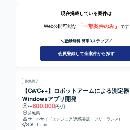
合せに対して必要な対応を実施します。 3. テスト結果にG
た時は不具合か改善対応かの一次切り分けを実施します。 4
が必要な場合はユーザ／システム担当との連携、暫定対応
現在掲載している案件は
します。 5. 課題検討ではユーザとの業務課題検討を実施
【ポジションの魅力】 国内にある3つの拠点の工場へシス
「一部案件のみ」
Web公開可能な
です
行うプロジェクトで、貴重なUAT実施支援経験を積むこと
す。
＼登録無料 簡単3ステップ／
会員登録して全案件から探す
募集終了
【C#/C++】ロボットアームによる測定器
Windowsアプリ開発
600,000
〜
円/月
茨城県
サーバサイドエンジニア
(業務委託・フリーランス)
C#
・
Linux