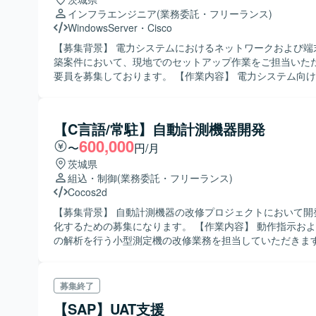
インフラエンジニア
(業務委託・フリーランス)
WindowsServer
・
Cisco
【募集背景】 電力システムにおけるネットワークおよび端
築案件において、現地でのセットアップ作業をご担当いた
要員を募集しております。 【作業内容】 電力システム向けネットワー
クおよび端末環境において、現地端末の構築・セットアッ
っていただきます。Cisco CatalystやJuniper SRXなど
機器の設定を行い、WindowsやLinux環境でのルーティン
【C言語/常駐】自動計測機器開発
していただきます。また、MDTを用いたタスクシーケンス
600,000
びMDT環境の構築を行っていただきます。 【求める人物像】 ネット
〜
円/月
ワーク機器やOSの設定作業に主体的に取り組み、仕様書を
茨城県
がら正確に構築作業を進めていただける方を求めておりま
組込・制御
(業務委託・フリーランス)
の作業において、関係者と技術的な内容を日本語で円滑に
Cocos2d
ーションできる方が望ましいです。 【ポジションの魅力】 電力システ
【募集背景】 自動計測機器の改修プロジェクトにおいて開
ムという社会インフラを支える領域で、ネットワーク構築
化するための募集になります。 【作業内容】 動作指示および測定結果
ットアップまで一連の構築作業を経験することができます。C
の解析を行う小型測定機の改修業務を担当していただきま
CatalystやJuniper SRX、MDTなどの実務経験を積むこ
計から詳細設計、プログラミング、結合テストまで一連の
エンジニアとしてのスキルを幅広く高めていただけます。 【開発環
っていただきます。 【求める人物像】 C言語での開発経験を活かしな
境】 Cisco Catalyst、Juniper SRX、Windows系OS、Li
がら、計測機器分野の開発に主体的に取り組んでいただけ
募集終了
いたネットワークおよび端末環境の構築を行います。
ております。設計からテストまで責任感を持って対応し、
【SAP】UAT支援
積極的にコミュニケーションが取れる方が望ましいです。 【ポジショ