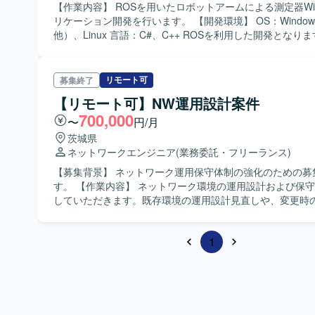
【作業内容】 ROSを用いたロボットアームによる測定器Win
リケーション開発を行います。 【開発環境】 OS：Windows系（その
他）、Linux 言語：C#、C++ ROSを利用した開発となり
リモート可
募集終了
【リモート可】NW運用設計案件
700,000
〜
円/月
茨城県
ネットワークエンジニア
(業務委託・フリーランス)
【募集背景】 ネットワーク運用保守体制の強化のための募
す。 【作業内容】 ネットワーク環境の運用設計および保守業務を担当
していただきます。既存環境の運用設計見直しや、変更時
査、トラブル発生時の調査・対応、運用手順書の整備など
ただきます。 【求める人物像】 ネットワーク運用設計に主体的に取り
1
組み、関係者と円滑にコミュニケーションを取りながら業
ただける方を求めております。 【ポジションの魅力】 大規模ネットワ
ークの運用設計に継続的に関わることで、運用設計スキル
シューティング能力を高めていただける環境です。 【開発環境】 ネッ
トワーク機器を中心とした運用保守環境となります。