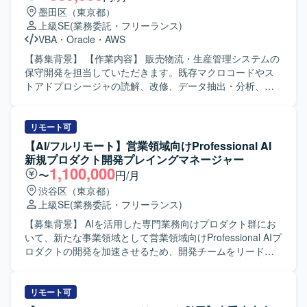
墨田区（東京都）
上級SE
(業務委託・フリーランス)
VBA
・
Oracle
・
AWS
【募集背景】 【作業内容】 販売物流・生産管理システムの
保守開発を担当していただきます。既存マクロコードやス
トアドプロシージャの読解、改修、データ抽出・分析、業
務効率化ツールの構築を行っていただきます。システム運
用保守および設計開発に携わっていただきます。 【求める
人物像】 能動的に業務を推進し、関係部署や現場と円滑に
リモート可
連携できる方を求めています。 【ポジションの魅力】 販売
【AI/フルリモート】営業領域向けProfessional AI
物流・生産管理領域のシステム保守開発に幅広く携わるこ
新規プロダクト開発プレイングマネージャー
とができます。 【開発環境】 Excel VBA、
1,100,000
〜
円/月
Oracle（PL/SQL）を使用します。
渋谷区（東京都）
上級SE
(業務委託・フリーランス)
【募集背景】 AIを活用した専門業務向けプロダクト群にお
いて、新たな事業領域として営業領域向けProfessional AIプ
ロダクトの開発を加速させるため、開発チームをリードで
きるプレイングマネージャーを募集しています。 【作業内
容】 AIコーディングエージェントを自ら活用しながら、設
計・実装・レビュー・障害対応までを担当し、開発チーム
リモート可
をリードしていただきます。 プロダクトマネージャーやUX