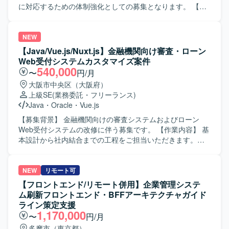
Webサービス開発に適したモダンな環境が整備されていま
る人物像】 曖昧な課題を自ら整理し、たたき台を作って前
に対応するための体制強化としての募集となります。 【作
す。AIコーディングエージェントを前提にした開発プロセ
に進められる方を求めております。実装だけでなく、ドキ
業内容】 レポーティングシステム（Workivaまたは類似製
スや評価基盤なども順次整備されています。
ュメントや資料作成、関係者調整もプロジェクトの価値と
品）を利用した新規開発および改修案件に参画いただきま
捉えられる方を歓迎いたします。顧客およびチーム双方と
す。類似システムを参考にした詳細設計・機能設計、詳細
NEW
丁寧に連携し、多数の関係者を尊重しながら進められる方
設計書の作成、ローコード／ノーコードによる開発、単体
【Java/Vue.js/Nuxt.js】金融機関向け審査・ローン
を想定しております。ドメイン知識や業務ロジックを素早
テスト仕様書作成、単体テスト実施をご担当いただきま
Web受付システムカスタマイズ案件
くキャッチアップし、設計に落とし込める方、品質課題や
す。案件状況に応じて基本設計やシステムテスト支援を行
540,000
〜
円/月
ボトルネックを自発的に発見し、解決までの道筋を示せる
っていただく場合もあります。 【求める人物像】 顧客との
大阪市中央区（大阪府）
方にご活躍いただけます。 【ポジションの魅力】 経理向け
打合せに支障のないコミュニケーション能力を有し、ビジ
上級SE
(業務委託・フリーランス)
SaaSの追加機能および新規システム開発において、設計フ
ネスマナーや身だしなみがしっかりしている方を求めてい
Java
・
Oracle
・
Vue.js
ェーズからテストまで一貫して関わることができるポジシ
ます。主体的に設計・開発業務へ取り組める方を歓迎いた
ョンです。多数のステークホルダーと連携しながら、設計
します。 【ポジションの魅力】 ESGソリューション領域に
【募集背景】 金融機関向けの審査システムおよびローン
品質の担保とプロジェクト推進を主導する経験を積むこと
おけるEnterprise向けレポーティングプラットフォームの導
Web受付システムの改修に伴う募集です。 【作業内容】 基
ができます。Ruby on RailsやAWS、生成AIを活用した開
入・開発に携わることができ、ローコード／ノーコード開
本設計から社内結合までの工程をご担当いただきます。審
発・PoCなど、モダンな技術スタックを活かした上流工程
発や最新のレポーティングツールに関する知見を深めてい
査システムおよびローンWeb受付システムのカスタマイズ
中心の業務に携わることができます。 【開発環境】 バック
ただけます。詳細設計から単体テストまで一連の工程を経
を行っていただきます。 【求める人物像】 Webアプリケー
エンドはGo、Ruby on Rails、Unicorn、Nginx、
験できるため、設計力と品質向上のスキルをバランスよく
ション開発に強く、プログラム寄りの業務に意欲的に取り
NEW
リモート可
PostgreSQL、Redis、Docker、Elasticsearchなどを利用し
身に付けることができます。 【開発環境】 開発形態はロー
組める方を求めています。 【ポジションの魅力】 金融機関
【フロントエンド/リモート併用】企業管理システ
ております。フロントエンドはTypeScript、React、
コード／ノーコードとなります。OSはWindowsおよび
向けシステムの改修を通じて、基本設計から結合工程まで
ム刷新フロントエンド・BFFアーキテクチャガイド
Redux、styled-components、Storybook、Webpackなどを
Linux、データベースはSnowflakeを利用いたします。レポ
一貫して経験できます。 【開発環境】 Java、JavaScript、
ライン策定支援
利用しております。インフラはAWS（EC2、RDS、
ーティングシステムとしてWorkivaまたは類似製品を使用い
JavaEE、Nuxt.js、Vue.js、Oracle、PostgreSQL、Windows
1,170,000
〜
円/月
ElastiCache、S3、ElasticsearchService、Lambda、
たします。
を使用します。
多摩市（東京都）