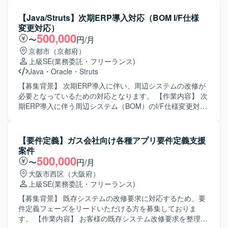
ムの新機能開発プロジェクトにおける要件定義および設計
融系案件でも応用可能な経験を積むことができます。 【開
S/4HANA導入プロジェクトで、外部設計以降の各工程をご
工程を中心とした環境での業務となります。具体的な技術
発環境】 銀行勘定系システム更改プロジェクトにおいて、
担当いただきます。具体的には、標準機能およびアドオン
【Java/Struts】次期ERP導入対応（BOM I/F仕様
スタックやプロダクト環境は、既存の基幹システムと連携
Javaを用いたシステムを前提とした要件定義フェーズに参
機能に関する要件整理や外部設計、エラー発生時の原因分
変更対応）
した形での検討・レビューを行っていただきます。
画していただきます。
析と修正方針の検討、ABAPアドオンのデバッグ結果を踏ま
500,000
〜
円/月
えた不具合判定などを行っていただきます。また、管理会
京都市（京都府）
計および生産管理に関する業務フロー理解をもとに、関連
上級SE
(業務委託・フリーランス)
トランザクションの確認や業務部門との認識合わせなども
Java
・
Oracle
・
Struts
行っていただきます。 【求める人物像】 自身のタスクに責
任感を持ち、主体的に業務を遂行できる方を求めていま
【募集背景】 次期ERP導入に伴い、周辺システムの改修が
す。関係者とのコミュニケーションを円滑に行いながら、
必要となっているための対応となります。 【作業内容】 次
課題に対して前向きに取り組んでいただける方を歓迎いた
期ERP導入に伴う周辺システム（BOM）のI/F仕様変更対応
します。 【ポジションの魅力】 大手電機メーカー向けの大
を行います。次期ERPからの影響調査を実施し、既存シス
規模SAP導入案件に参画いただくことで、S/4HANA環境に
テムのコード体系変更などの改修方針を検討・決定してい
おけるCOおよびPP領域の知見を深めることができます。標
ただきます。要件定義から製造、テストまで一連の工程を
【要件定義】ガス会社向け各種アプリ要件定義支援
準機能とアドオン機能の両面から要件整理や設計・検証に
担当していただきます。 【求める人物像】 既存資料やソー
案件
携わることで、上流工程から一連のプロセスを経験できる
スコードから主体的に調査し、不明点は周囲に質問するな
500,000
〜
円/月
点が魅力です。 【開発環境】 SAP S/4HANA環境上でのCO
ど自ら進んで確認ができる方を求めています。コミュニケ
大阪市西区（大阪府）
およびPPモジュール、ABAPによるアドオン開発・デバッグ
ーションを円滑に行いながら業務を遂行できる方を歓迎い
上級SE
(業務委託・フリーランス)
を行う構成となっています。
たします。 【ポジションの魅力】 ERP導入に伴う周辺シス
テム改修に上流工程から関わることができ、要件定義から
【募集背景】 既存システムの改修要求に対応するため、要
テストまで一貫して携わることで、業務理解とシステム全
件定義フェーズをリードいただける方を募集しておりま
体の構造理解を深められます。BOMやERP連携の知見を高
す。 【作業内容】 お客様の既存システム改修要求を整理