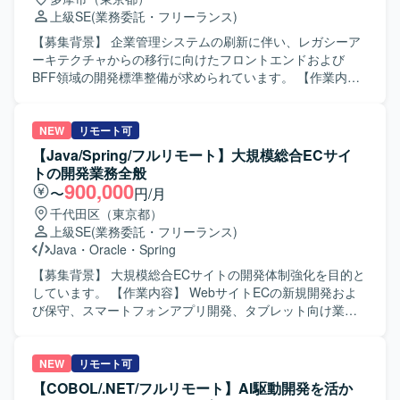
ElasticBeanstalkなど）、Ansible、Datadog、CircleCI、
上級SE
(業務委託・フリーランス)
Engine Yardなどを利用しております。その他、GitHub、
Slack、JIRA、Notionなどのツールを利用しております。
【募集背景】 企業管理システムの刷新に伴い、レガシーア
ーキテクチャからの移行に向けたフロントエンドおよび
BFF領域の開発標準整備が求められています。 【作業内
容】 企業管理システム刷新プロジェクトのフロントアーキ
テクチャチームに参画し、フロントエンドおよびBFF領域
のガイドライン策定を支援いただきます。BFFアーキテク
NEW
リモート可
チャの設計方針および責務整理、BFF開発ガイドラインの
【Java/Spring/フルリモート】大規模総合ECサイ
作成、マルチチャネルを考慮したフロント／BFFガイドラ
トの開発業務全般
インの策定を行います。各業務アプリケーションチームが
900,000
〜
円/月
共通方針のもとで開発できる状態を目指し、責務定義、構
千代田区（東京都）
成方針、設計原則を整理して提案可能な成果物に取りまと
上級SE
(業務委託・フリーランス)
めます。 【求める人物像】 主体的に論点を整理し、提案を
Java
・
Oracle
・
Spring
行える方を求めています。曖昧な状況でも仮説を立てなが
ら検討を進め、積極的な議論を通じてチームを前に進めら
【募集背景】 大規模総合ECサイトの開発体制強化を目的と
れる方を歓迎します。 【ポジションの魅力】 大規模な企業
しています。 【作業内容】 WebサイトECの新規開発およ
管理システム刷新において、フロントエンドおよびBFFア
び保守、スマートフォンアプリ開発、タブレット向け業務
ーキテクチャの標準化・ガイドライン策定に携わることが
アプリ開発、クラウド・ビッグデータ関連の開発を担当し
できます。将来的なAI活用も見据えたアーキテクチャ設計
ます。 要件整理、仕様調整、基本設計、詳細設計、製造、
に関与できます。 【開発環境】 BFF（Backend For
各種テストを担当します。 【求める人物像】 最新技術やア
NEW
リモート可
Frontend）
ーキテクチャを活用したスピード感のある開発に意欲的な
【COBOL/.NET/フルリモート】AI駆動開発を活か
方を求めています。 【ポジションの魅力】 大規模ECサイ