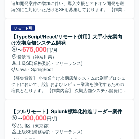
踏まえた提案や改善を前向きに検討いただける方にマッチ
追加開発案件の増加に伴い、導入支援とアドオン開発を継
する環境です。 【ポジションの魅力】 mcframe7販売・生
続的にご対応いただけるSEを募集しております。 【作業内
産管理パッケージの保守を通じて、販売・生産系業務知識
容】 POSITIVEの導入部門において、人事・給与・就業領域
とパッケージ導入・運用ノウハウを幅広く習得いただけま
の要件整理や設定、テスト等の導入作業をご担当いただき
す。問い合わせ対応からプログラム改修まで一貫して関わ
ます。また、導入後の保守対応やリピート対応、要望に応
リモート可
ることで、上流から下流までの業務フロー理解を深めなが
じたアドオン開発を行っていただきます。案件に応じて、
【TypeScript/React/リモート併用】大手小売業向
ら、長期的にスキルアップできるポジションです。 【開発
要件定義から設計・開発・テストまで一連の工程のいずれ
け次期店舗システム開発
環境】 mcframe7販売・生産管理パッケージを中心とした環
かをご担当いただきます。 【求める人物像】 人事給与領域
675,000
〜
円/月
境で、Oracleデータベースを利用したシステム構成となっ
の業務やシステムに関心を持ち、ユーザーの業務を理解し
横浜市（神奈川県）
ております。既存システムの保守を前提に、パッケージ標
ながら柔軟に対応いただける方を求めております。パッケ
上級SE
(業務委託・フリーランス)
準機能と個別改修部分を意識した開発・調査を行っていた
ージ特性を踏まえた提案や改善に主体的に取り組める方で
Java
・
SpringBoot
だきます。
すと望ましいです。 【ポジションの魅力】 大規模人事給与
パッケージの導入・保守・アドオン開発に継続的に携わる
【募集背景】 小売業向け次期店舗システムの刷新プロジェ
ことで、業務知見と技術スキルの双方を高めることができ
クトにおいて、設計およびレビュー業務を強化するための
ます。要件定義から開発・テストまで幅広い工程を経験で
増員となります。 【作業内容】 次期店舗システム開発にお
きるため、上流工程へのステップアップやパッケージスペ
いて、要件定義以降の上流工程から参画していただきま
シャリストとしてのキャリア形成が可能です。 【開発環
す。ストコンのセンター化やマスタMDの一部機能の新シス
境】 POSITIVE人事給与パッケージを中心とした人事・給
テムへの移管、新機能構築に伴う設計業務を担当していた
【フルリモート】Splunk標準化推進リーダー案件
与・就業システム環境での導入およびアドオン開発となり
だきます。フロントエンドおよびバックエンドの設計レビ
900,000
〜
円/月
ます。
ュー、開発レビュー、テストレビューを行い、オフショア
品川区（東京都）
で作成された設計書や成果物の品質確認も実施していただ
上級SE
(業務委託・フリーランス)
きます。 【求める人物像】 上流工程から主体的に参画し、