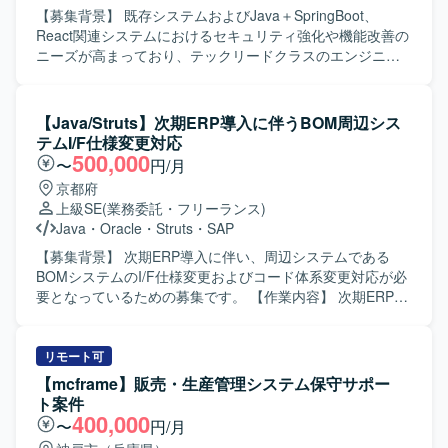
だけます。他領域担当者との連携を通じて、システム全体
【募集背景】 既存システムおよびJava＋SpringBoot、
の理解を深められる環境です。 【開発環境】 人事システム
React関連システムにおけるセキュリティ強化や機能改善の
「COMPANY」のCSR領域を中心とした環境で、設計から
ニーズが高まっており、テックリードクラスのエンジニア
テスト、運用保守まで一貫して携わっていただきます。
による体制強化を図るための募集となります。 【作業内
容】 既存システムの改修作業を中心に、Java＋SpringBoot
およびReact関連システムの脆弱性対応やバージョンアップ
【Java/Struts】次期ERP導入に伴うBOM周辺シス
対応を行っていただきます。AIツール（Claude Codeや
テムI/F仕様変更対応
Copilot）を活用しながら、開発・テスト・レビュー工程の
500,000
〜
円/月
効率化を推進していただきます。また、ユーザーと直接コ
京都府
ミュニケーションを取り、要件や仕様の調整を行っていた
上級SE
(業務委託・フリーランス)
だきます。現行メンバーと連携しつつ、品質と生産性を意
Java
・
Oracle
・
Struts
・
SAP
識した開発をリードしていただきます。 【求める人物像】
技術的なリードだけでなく、ユーザーとのコミュニケーシ
【募集背景】 次期ERP導入に伴い、周辺システムである
ョンを通じて要件や仕様を整理し、最適な提案ができる方
BOMシステムのI/F仕様変更およびコード体系変更対応が必
を求めています。AIツールの活用など新しい技術にも前向
要となっているための募集です。 【作業内容】 次期ERP導
きに取り組み、自ら工夫しながら品質向上と生産性向上を
入に伴うBOM周辺システムのI/F仕様変更対応をご担当いた
両立できる方が望ましいです。チームメンバーと協調して
だきます。具体的には、次期ERPからの影響範囲を調査
プロジェクトを推進できる方を歓迎いたします。 【ポジシ
し、既存システムのコード体系変更を含む改修方針の検
リモート可
ョンの魅力】 Java＋SpringBootおよびReactを用いたシス
討・整理を行います。そのうえで、要件定義から製造、テ
【mcframe】販売・生産管理システム保守サポー
テムに対して、セキュリティ対応やバージョンアップとい
ストまで一連の工程を担当していただきます。 【求める人
ト案件
った上流寄りの技術課題に取り組むことができます。AIツ
物像】 既存資料やソースコードから主体的に調査を行い、
400,000
〜
円/月
ールを積極的に活用しながら開発プロセスの改善に携われ
不明点を周囲へ確認しながら進められる方を求めていま