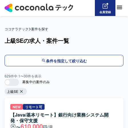
会員登録
>
ココナラテック
案件を探す
上級SEの求人・案件一覧
条件を指定して絞り込む
629
件中
1
〜
30
件を表示
募集中の案件のみ
上級SE
NEW
リモート可
【Java/基本リモート】銀行向け業務システム開
発・保守支援
610,000
〜
円/月