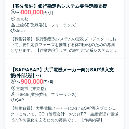
係システムとの仕様調整を行いながら、要件定義工程を中
【客先常駐】銀行勘定系システム要件定義支援
心にプロジェクト推進を支援していただきます。 各種設計
800,000
〜
円/月
書レビューに向けた検討や、要件定義書・設計書などのド
東京都
キュメント作成・レビューもご担当いただきます。 また、
上級SE
(業務委託・フリーランス)
会議のファシリテーションや論点整理、関係者間の合意形
Java
成を主体的に進めていただきます。 【求める人物像】 シス
テム開発の上流工程に強みを持ち、開発経験を背景に要件
【募集背景】 銀行勘定系システムの更改プロジェクトにお
定義・設計・開発寄りの実務に継続して関わってこられた
いて、要件定義フェーズを推進する体制強化のための募集
方を求めております。 論理的思考力をもとに課題や論点を
となります。 【作業内容】 現行の銀行勘定系システムと次
構造化し、関係者へ分かりやすく説明できる方を歓迎いた
期システムで導入予定のパッケージとの差異を検証し、次
します。 ビジネス部門やベンダー、社内外のシステム担当
期システムにおける業務運用の検討を行っていただきま
者など多様なステークホルダーと円滑にコミュニケーショ
す。あわせて、システムとして必要となる開発領域の洗い
【SAP/ABAP】大手電機メーカー向けSAP導入支
ンを取りながら、要望を整理し開発側へ適切に落とし込め
出しを行い、要件定義書への落とし込みまでを対応してい
援(外部設計～)
る方を想定しています。 【ポジションの魅力】 大手企業の
ただきます。 【求める人物像】 金融（銀行）業務に対する
900,000
〜
円/月
基幹システムにおける新機能開発プロジェクトに上流工程
理解を持ち、関係者と円滑にコミュニケーションを取りな
三鷹市（東京都）
から関わることができ、ビジネス部門と開発側の双方に近
がら要件を整理できる方を求めております。抽象的な課題
上級SE
(業務委託・フリーランス)
い立場で価値提供できるポジションです。 要件定義や設
から論点を整理し、ドキュメントとしてわかりやすくまと
SAP
計、各種レビューを通じて、システム全体の構造理解や業
めることができる方です。 【ポジションの魅力】 銀行勘定
務知見を深めることができます。 リーダー枠として参画い
系という大規模かつ重要性の高いシステムの更改プロジェ
【募集背景】 大手電機メーカーにおけるSAP導入プロジェ
ただく場合は、要件定義や仕様調整をリードしながら、開
クトに上流工程から参画でき、業務知識とシステム要件定
クトにおいて、CO（管理会計）およびPP（生産管理）領域
発メンバーとの技術的な対話を通じてプロジェクトを推進
義のスキルを高いレベルで習得・強化していただけます。
での体制強化を図るための募集です。 【作業内容】
する経験を積むことができます。 【開発環境】 基幹システ
パッケージ導入を前提としたFit＆Gap検討など、今後の金
CO（管理会計）およびPP（生産管理）領域における