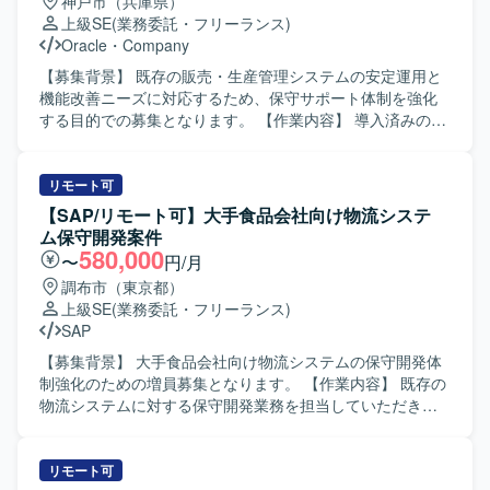
神戸市（兵庫県）
るため、最新の開発スタイルを実践的に習得できます。ユ
す。また、コミュニケーションが円滑で、チームと協調し
上級SE
(業務委託・フリーランス)
ーザーとの直接調整を通じて、技術とビジネスの両面から
て業務を進められる方を歓迎いたします。 【ポジションの
Oracle
・
Company
スキルを高められるポジションです。 【開発環境】 Java＋
魅力】 ERP導入という全社的な取り組みにおいて、周辺シ
SpringBootを中心としたバックエンド環境と、Reactベース
ステムの改修方針策定から実装・テストまで一貫して携わ
【募集背景】 既存の販売・生産管理システムの安定運用と
のフロントエンド環境での開発となります。インフラには
ることができます。要件定義などの上流工程から開発工程
機能改善ニーズに対応するため、保守サポート体制を強化
AWSを利用しており、AIツールとしてClaude Codeや
まで幅広い経験を積むことができ、ERP連携やI/F仕様変更
する目的での募集となります。 【作業内容】 導入済みの
Copilotを併用しながら開発・テスト・レビューを行ってい
の知見を深められる環境です。 【開発環境】
mcframe 販売・生産管理システムに対する保守サポートを
ただきます。
Java（Struts）、Oracleを用いた既存BOM周辺システムの
ご担当いただきます。具体的には、顧客からの問い合わせ
開発環境となります。
受付および内容の整理、一次切り分けや仕様確認、必要に
リモート可
応じたエスカレーション対応を行っていただきます。ま
【SAP/リモート可】大手食品会社向け物流システ
た、顧客要望に基づくプログラム改修の検討や仕様確認、
ム保守開発案件
改修作業および動作確認までを一貫して対応していただき
580,000
〜
円/月
ます。あわせて、軽微な不具合修正や改善要望への対応、
調布市（東京都）
問い合わせ内容のナレッジ化やドキュメント整備なども行
上級SE
(業務委託・フリーランス)
っていただきます。 【求める人物像】 顧客の要望や課題を
SAP
丁寧にヒアリングし、分かりやすく説明しながら円滑にコ
ミュニケーションが取れる方を求めております。mcframe
【募集背景】 大手食品会社向け物流システムの保守開発体
販売または生産管理領域の知見を活かし、システムの背景
制強化のための増員募集となります。 【作業内容】 既存の
業務も理解しながら保守サポートに取り組める方が望まし
物流システムに対する保守開発業務を担当していただきま
いです。問い合わせ対応や改修作業において主体性を持っ
す。設計からテストまでの一連の工程に参画し、外部シス
て動き、状況に応じて柔軟に調整しながら粘り強く問題解
テムとのCSVやAPIを用いたデータ連携の調査およびテスト
決に取り組める方を歓迎いたします。 【ポジションの魅
を実施いたします。ユーザとの調整やベンダーコントロー
リモート可