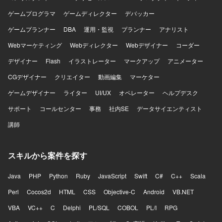
ゲームプログラマ
ゲームディレクター
デバッカー
ゲームプランナー
DBA
運用・監視
プランナー
アナリスト
Webマーケティング
Webディレクター
Webデザイナー
コーダー
デザイナー
Flash
イラストレーター
マークアップ
アニメーター
CGデザイナー
クリエイター
動画編集
マーケター
ゲームデザイナー
ライター
UI/UX
オペレーター
ヘルプデスク
サポート
コールセンター
事務
社内SE
データサイエンティスト
講師
スキルから案件を探す
Java
PHP
Python
Ruby
JavaScript
Swift
C#
C++
Scala
Perl
Cocos2d
HTML
CSS
Objective-C
Android
VB.NET
VBA
VC++
C
Delphi
PL/SQL
COBOL
PL/I
RPG