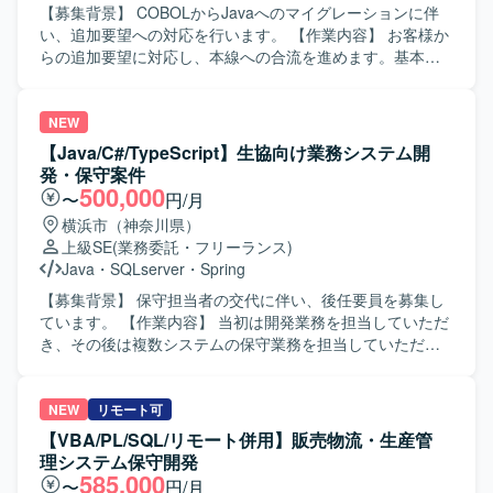
【募集背景】 COBOLからJavaへのマイグレーションに伴
い、追加要望への対応を行います。 【作業内容】 お客様か
らの追加要望に対応し、本線への合流を進めます。基本設
計から製造、テストまでを担当します。 【求める人物像】
自発的に行動し、円滑にコミュニケーションを取れる方を
求めています。 【ポジションの魅力】 マイグレーションプ
NEW
ロジェクトにおいて、設計からテストまで一貫して携わる
【Java/C#/TypeScript】生協向け業務システム開
ことができます。 【開発環境】 Java、Spring Boot、AWS
発・保守案件
を使用します。
500,000
〜
円/月
横浜市（神奈川県）
上級SE
(業務委託・フリーランス)
Java
・
SQLserver
・
Spring
【募集背景】 保守担当者の交代に伴い、後任要員を募集し
ています。 【作業内容】 当初は開発業務を担当していただ
き、その後は複数システムの保守業務を担当していただき
ます。 【求める人物像】 基本設計の経験があり、複数のシ
ステムに携わった経験をお持ちの方を求めています。 【ポ
ジションの魅力】 開発から保守まで一貫して複数システム
NEW
リモート可
に携わることができます。 【開発環境】 Java、C#、
【VBA/PL/SQL/リモート併用】販売物流・生産管
AngularJS、jQuery、TypeScript、Spring、Bootstrap、
理システム保守開発
SQLServer、HiRDBを使用します。
585,000
〜
円/月