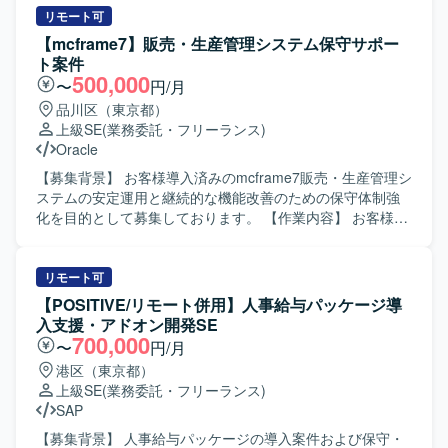
の設計経験を積むことができます。 スキルや希望に応じ
ョンに参加し、仕様確認やテスト観点のすり合わせなどを
リモート可
て、設計だけでなく開発からテストまで一貫して関わるこ
行いながら、品質確保に向けたテストおよび開発を実施し
【mcframe7】販売・生産管理システム保守サポー
とで、上流から下流まで幅広い工程を経験できます。 長期
ていただきます。 【求める人物像】 SAP SDおよびABAPに
ト案件
的な参画を通じて、業務知識とパッケージ知見を深めるこ
関する豊富な経験をお持ちで、自ら課題を整理しながらテ
500,000
〜
円/月
とができます。 【開発環境】 販売・在庫管理PKGシステム
ストシナリオを構築できる方を求めております。顧客との
品川区（東京都）
環境上での設計作業となり、大規模パッケージの仕様や作
コミュニケーションを円滑に行いながら、関係者と協調し
上級SE
(業務委託・フリーランス)
法については既存ドキュメントおよび説明を受けながら進
て業務を進めていただける方が望ましいです。 【ポジショ
Oracle
行していただきます。
ンの魅力】 SAP SD領域における結合テストおよびABAP開
発を一貫して担当することで、業務知識と技術スキルの双
【募集背景】 お客様導入済みのmcframe7販売・生産管理シ
方を高めていただけます。顧客との直接セッションを通じ
ステムの安定運用と継続的な機能改善のための保守体制強
て、上流からテストまでの一連の工程に関与できる環境で
化を目的として募集しております。 【作業内容】 お客様が
す。 【開発環境】 SAP環境上でABAPを用いた開発および
導入しているmcframe7販売・生産管理システムに対する保
テストを行っていただきます。
守サポートをご担当いただきます。具体的には、お客様か
らのお問い合わせ対応や、システムに関する不具合・仕様
リモート可
確認などの問い合わせに対する調査・回答、ならびにお客
【POSITIVE/リモート併用】人事給与パッケージ導
様のご要望に応じたプログラム改修対応を行っていただき
入支援・アドオン開発SE
ます。また、既存機能の変更や軽微な追加開発など、パッ
700,000
〜
円/月
ケージ特性を踏まえた保守開発もご担当いただきます。
港区（東京都）
【求める人物像】 お客様と円滑にコミュニケーションを取
上級SE
(業務委託・フリーランス)
りながら、問い合わせ内容を正確に把握し、粘り強く調
SAP
査・対応いただける方を求めております。mcframe7販売ま
たは生産管理領域の知見を活かしつつ、パッケージ仕様を
【募集背景】 人事給与パッケージの導入案件および保守・