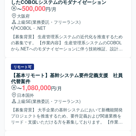
したCOBOLシステムのモダナイゼーション
トを最新テクノロジーで成長させる開発を経験できます。
500,000
〜
円/月
技術力を磨けるプロジェクトです。 【開発環境】 Webシス
大阪府
テムではJava、Springなどの各種フレームワークを使用し
上級SE
(業務委託・フリーランス)
ます。ネイティブアプリではObjective-C、Java、C#を使用
COBOL
・
.NET
します。データベースはOracle、Redis、Hbase、Solr、
MariaDBなどを使用し、インフラ基盤はOpenStackです。
【募集背景】 生産管理系システムの近代化を推進するため
の募集です。 【作業内容】 生産管理系システムのCOBOL
から.NETへのモダナイゼーションに伴う技術検証、設計、
実装、試験を一貫してご担当いただきます。AI駆動開発ツ
ールを活用して開発を推進していただきます。 【求める人
物像】 顧客との折衝を円滑に進められる方を求めていま
リモート可
す。 【ポジションの魅力】 AI駆動開発を活用し、レガシー
【基本リモート】基幹システム要件定義支援 社員
システムの近代化に一貫して携わることができます。 【開
代替案件
発環境】 COBOL、.NET（VB.NET／C#）、各種AI駆動開発
1,080,000
〜
円/月
ツールを使用します。
日本国外
上級SE
(業務委託・フリーランス)
【募集背景】 大手企業の基幹システムにおいて新機能開発
プロジェクトを推進するため、要件定義および関連業務を
リード・支援いただける方を募集しております。 【作業内
容】 大手企業の基幹システムにおける新機能開発プロジェ
クトに参画いただきます。 ビジネス部門との要件整理や関