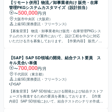
力】 mcframe を用いた販売・生産管理領域の知見を深めな
ルを行いながら、システムの安定稼働と改善を進めていた
【リモート併用】物流／卸事業者向け 販売・在庫
がら、顧客業務に直結する保守・改善に関わっていただけ
だきます。 【求める人物像】 コミュニケーションを取りな
管理PKGシステムカスタマイズ（設計担当）
ます。問い合わせ対応から改修まで一連の流れを経験でき
がらユーザやベンダーと円滑に調整ができる方を求めてお
500,000
〜
円/月
るため、業務理解とシステム理解の双方を高めることがで
ります。長期的な参画を前提に、業務を通じてSAPをはじ
大阪市中央区（大阪府）
きます。長期的に関われる環境のため、顧客との信頼関係
めとした新しい技術習得に前向きに取り組んでいただける
上級SE
(業務委託・フリーランス)
を構築しつつ安定的にスキルアップしていけるポジション
方が望ましいです。 【ポジションの魅力】 大手企業向け物
です。 【開発環境】 mcframe を中心とした販売・生産管理
流システムの保守開発に携わることで、業務知見とシステ
【募集背景】 物流・卸事業者向け販売・在庫管理PKGシス
システム環境上での保守およびプログラム改修を行ってい
ム運用・改善の両面で経験を積むことができます。外部シ
テムのカスタマイズ案件において、設計工程を中心に対応
ただきます。Oracle などのデータベースに関する知識を活
ステムとのデータ連携やユーザ調整など、上流から下流ま
いただける方を募集しております。 【作業内容】 販売／在
かして、既存システムの安定運用と改善に携わっていただ
で幅広い工程に関わることでスキルの幅を広げていただけ
庫管理PKGシステムのカスタマイズにおける設計作業をご
きます。
ます。今後SAP領域へのキャリア拡大を目指す方にとって
担当いただきます。 基本設計から詳細設計まで（画面設
も成長の機会がある案件です。 【開発環境】 詳細な開発環
計、帳票設計、機能設計）を中心に対応いただきます。 現
【SAP】SAP SD領域の開発、結合テスト要員 ス
境は別途お打ち合わせ時に共有させていただきます。
行プロジェクトでは、基本設計完了後の詳細設計以降を主
キル見合い単価
に担当いただく予定です。 スキルやご希望に応じて、開発
700,000
〜
円/月
からテストまで一貫してご対応いただくこともご相談可能
千代田区（東京都）
です。 大規模パッケージ特有の仕様や作法については説明
上級SE
(業務委託・フリーランス)
を受けながら進めていただきます。 上位会社のリーダーの
SAP
指示のもとで作業を実施いただきます。 【求める人物像】
パッケージ固有の仕様をキャッチアップしながら、主体的
【募集背景】 SAP SD領域における開発および結合テストフ
に設計内容を整理し進行いただける方を求めております。
ェーズを推進するための要員を募集しております。 【作業
関係者とのコミュニケーションを取りながら、仕様理解と
内容】 SAP SD領域において、結合テストのシナリオ作成お
ドキュメント作成を着実に進められる方です。 【ポジショ
よびテスト消化を行っていただきます。あわせて、ABAPを
ンの魅力】 販売・在庫管理領域における大規模パッケージ
用いた開発作業も担当していただきます。顧客とのセッシ