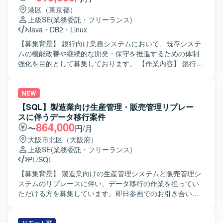
港区（東京都）
上級SE
(業務委託・フリーランス)
Java
・
DB2
・
Linux
【募集背景】 銀行向け業務システムにおいて、既存システ
ムの機能改善や継続的な開発・保守を推進するための体制
強化を目的として募集しております。 【作業内容】 銀行向
け業務システムの開発・保守プロジェクトにて、既存シス
テムの機能改善を中心に、ユーザ部門との仕様調整や影響
調査など上流工程から開発まで主体的に推進していただき
NEW
ます。調査・設計工程の比率が比較的高く、システム理解
【SQL】製造業向け生産管理・販売管理リプレー
を深めながら継続的に携わっていただきます。また、生成
スに伴うデータ移行案件
AIツールを活用しながら調査・設計・コーディング等の効
864,000
〜
円/月
率化を図っていただきます。 【求める人物像】 自ら調査や
大阪市北区（大阪府）
情報整理を行い、主体的に業務を推進していただける方を
上級SE
(業務委託・フリーランス)
求めております。 【ポジションの魅力】 銀行向けの基幹業
PL/SQL
務システムに長期的に関わりながら、上流工程から開発・
保守まで一貫して携わることができます。調査・設計工程
【募集背景】 製造業向けの生産管理システムと販売管理シ
の比率が高いため、業務理解やシステム理解を深めながら
ステムのリプレースに伴い、データ移行の作業を担ってい
スキルを磨いていただけます。また、生成AIツールを活用
ただける方を募集しています。即日参画でのお引き合いを
した調査・設計・コーディングの効率化に取り組めるた
いただいており、人が出次第すぐに客先面談を設定したい
め、新しい技術への知見も広げていただけます。 【開発環
状況です。 【作業内容】 生産管理・販売管理システムのリ
境】 Java / Linux / DB2 / 生成AIツールを利用して開発・保