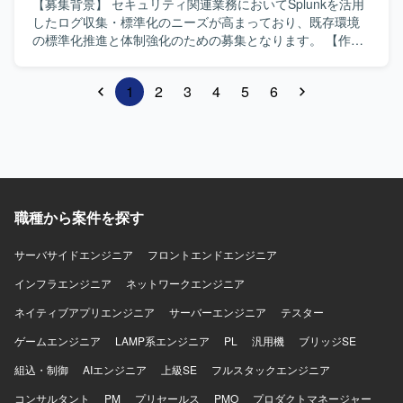
関係者とコミュニケーションを取りながらシステム全体を
【募集背景】 セキュリティ関連業務においてSplunkを活用
見渡した設計やレビューができる方を求めています。複数
したログ収集・標準化のニーズが高まっており、既存環境
技術スタックを横断してキャッチアップしつつ、品質にこ
の標準化推進と体制強化のための募集となります。 【作業
だわって責任感を持って業務を進めていただける方を歓迎
内容】 セキュリティ領域のプロジェクトにおいて、各拠点
いたします。 【ポジションの魅力】 大手小売業向けの大規
で利用されているSplunk環境の収集ルール標準化を推進し
1
2
3
4
5
6
模システム刷新プロジェクトに長期で参画でき、クラウド
ていただきます。既にSplunkを利用している他チームメン
化やセンター化などの構想から詳細設計・レビューまで一
バーと連携し、ログ収集要件の整理、標準ルールの設計、
貫して関わることができます。フロントエンドからバック
設定変更方針の策定などを行っていただきます。4〜5名規
エンドまで幅広い技術スタックや、大規模トラフィックを
模のチームの現場リーダーとして、タスクの整理や進め方
扱うシステム設計の知見を深めることができる環境です。
の検討、成果物レビューなども担っていただきます。 【求
【開発環境】 TypeScript、React、React Native、Java、
める人物像】 Splunkを用いたログ収集基盤の設計・構築に
SpringBoot、クラウド環境（AWS想定）を用いたシステム
主体的に関わってこられた方で、自ら考え標準化方針を提
職種から案件を探す
開発となります。
案しながら進めていただける方を想定しています。チーム
メンバーや他部署とのコミュニケーションを取りながら調
サーバサイドエンジニア
整・推進していくことが得意な方を歓迎いたします。 【ポ
フロントエンドエンジニア
ジションの魅力】 大規模な環境でのSplunk利活用に深く関
インフラエンジニア
ネットワークエンジニア
わることができ、ログ収集・標準化のノウハウを蓄積して
いただけます。現場リーダーとして標準化方針の策定から
ネイティブアプリエンジニア
サーバーエンジニア
テスター
実装まで一貫して経験できるため、技術面とマネジメント
ゲームエンジニア
LAMP系エンジニア
PL
汎用機
ブリッジSE
面の両方のスキル向上が見込めます。 【開発環境】 ログ収
集・分析基盤としてSplunkおよびSplunk SOARを中心とし
組込・制御
AIエンジニア
上級SE
フルスタックエンジニア
た環境を想定しています。
コンサルタント
PM
プリセールス
PMO
プロダクトマネージャー