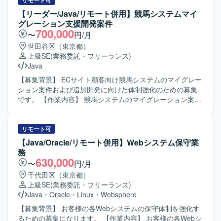
プレースプロジェクトにおいて、移行設計の作成から移行
リモート可
守を行っていただきます。
プログラムの作成、移行リハーサルの実施、本番移行まで
【リーダー/Java/リモート併用】競馬システムマイ
一連のデータ移行業務を担当していただきます。SE枠では
グレーション支援開発案件
移行設計〜本番移行までを主にご担当いただき、PL枠では
700,000
〜
円/月
上記に加えてお客様との各種調整も担っていただきます。
世田谷区（東京都）
また、SQLを用いたデータ検証や加工も行っていただきま
上級SE
(業務委託・フリーランス)
す。 【求める人物像】 基幹システムのリプレース案件にお
Java
いて、データ移行を設計から本番移行まで一通り通された
ご経験をお持ちの方を求めています。移行設計や移行プロ
【募集背景】 ECサイト顧客向け競馬システムのマイグレー
グラムの作成に主体的に関わってこられた方で、関係者と
ション案件および追加開発に向けた体制強化のための募集
の円滑なコミュニケーションを取りながら業務を推進でき
です。 【作業内容】 競馬システムのマイグレーション案件
る方を想定しています。生産管理・販売管理に関する業務
に向けた支援体制を構築し、昨年度に実施した受託開発プ
知識をお持ちであれば尚可です。 【ポジションの魅力】 基
ロジェクトの追加開発をご担当いただきます。リーダーは
幹システムリプレースにおけるデータ移行を上流の設計か
要件定義や仕様理解、顧客調整、品質チェックやレビュ
リモート可
ら本番移行まで一気通貫で担当できるため、移行領域での
ー、メンバー管理、周囲の参画者とのコミュニケーション
【Java/Oracle/リモート併用】Webシステム保守業
スキルや実績を強化しやすいポジションです。長期のプロ
を行っていただきます。開発メンバーは競馬システムに関
務
ジェクトであり、リハーサルを含めた複数回の移行を経験
わる機能追加や改修、マイグレーションに向けた開発作業
630,000
〜
円/月
できるため、移行計画や品質向上のノウハウを蓄積しやす
をチームで分担して行っていただきます。マイグレーショ
千代田区（東京都）
い環境です。 【開発環境】 生産管理・販売管理システムの
ン案件対応後は保守フェーズに移行し、継続的な改善や不
上級SE
(業務委託・フリーランス)
リプレースプロジェクトにおけるデータ移行環境で、SQL
具合対応なども想定しています。 【求める人物像】 複数メ
Java
・
Oracle
・
Linux
・
Websphere
を用いたデータ抽出・変換・ロードおよび検証を行いま
ンバーと連携しながらプロジェクトを推進できる方を求め
す。
ています。仕様理解や顧客調整を主体的に行い、品質とス
【募集背景】 お客様の各Webシステムの保守体制を強化す
ケジュールのバランスを意識しながら進行管理ができる方
るための募集になります。 【作業内容】 お客様の各Webシ