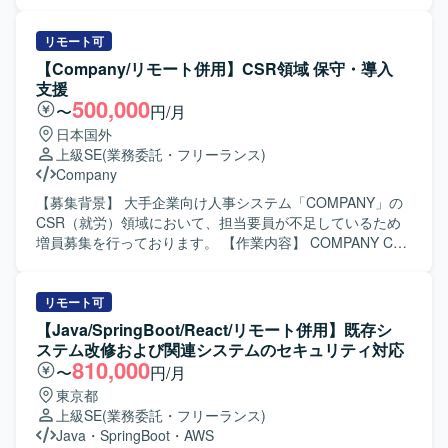
めることができます。 【開発環境】 Java（Struts）、
し、要件定義および基本設計に落とし込んでいただきま
Oracleを用いた既存システムの改修となります。
す。あわせて、スケジュール管理や開発工数の見積など、
上流工程に関わる各種調整・ドキュメント作成もご担当い
リモート可
ただきます。 【求める人物像】 率先してお客様やメンバー
【Company/リモート併用】CSR領域 保守・導入
とコミュニケーションを取りながら業務推進ができる方を
支援
求めております。既存資料やソースから主体的に情報を収
500,000
〜
円/月
集し、不明点は周囲に質問しながら自ら進んで確認できる
日本国外
方にマッチするポジションです。 【ポジションの魅力】 複
上級SE
(業務委託・フリーランス)
数のアプリケーションに関する要件定義および基本設計に
Company
関与でき、上流工程のスキルを幅広く磨いていただけま
す。お客様折衝や見積対応など、プロジェクト全体を見通
【募集背景】 大手企業向け人事システム「COMPANY」の
した経験を積むことができます。 【開発環境】 詳細な技術
CSR（就労）領域において、担当要員が不足しているため
スタックは別途ご案内となりますが、既存システムの資料
増員募集を行っております。 【作業内容】 COMPANY CSR
やソースコードを参照しながら業務を進めていただきま
領域の設定および運用保守をご担当いただきます。顧客要
す。
件のヒアリングを実施し、それに基づく設計書や設定資料
などのドキュメント作成を行っていただきます。また、テ
リモート可
スト対応や問い合わせ対応、他領域担当者との調整・折衝
【Java/SpringBoot/React/リモート併用】既存シ
もお任せいたします。 【求める人物像】 関係者と円滑にコ
ステム改修および関連システムのセキュリティ対応
ミュニケーションを取りながら業務を進めていただける方
810,000
〜
円/月
を求めております。長期的に参画し、安定して稼働いただ
東京都
ける方を歓迎いたします。 【ポジションの魅力】 大手企業
上級SE
(業務委託・フリーランス)
向け人事システムのCSR領域に特化して経験を積むことが
Java
・
SpringBoot
・
AWS
でき、リアルタイム設定やAEROなどの専門性を高めていた