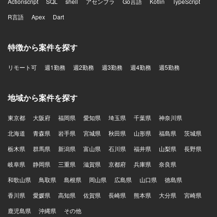
Actionscript
SQL
shell
アセンブラ
Go言語
Kotlin
TypeScript
R言語
Apex
Dart
特徴から案件を探す
リモート可
週1勤務
週2勤務
週3勤務
週4勤務
週5勤務
地域から案件を探す
東京都
大阪府
福岡県
愛知県
埼玉県
千葉県
神奈川県
北海道
青森県
岩手県
宮城県
秋田県
山形県
福島県
茨城県
栃木県
群馬県
新潟県
富山県
石川県
福井県
山梨県
長野県
岐阜県
静岡県
三重県
滋賀県
京都府
兵庫県
奈良県
和歌山県
鳥取県
島根県
岡山県
広島県
山口県
徳島県
香川県
愛媛県
高知県
佐賀県
長崎県
熊本県
大分県
宮崎県
鹿児島県
沖縄県
その他