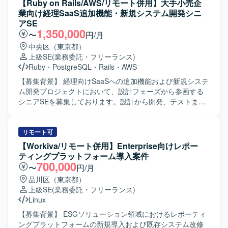
【Ruby on Rails/AWS/リモート併用】大手小売企
デザイナー、各分野のテックリードと協議しながら、プロ
業向け経理SaaS追加機能・新規システム開発シニ
ダクト開発の方向性と実現可能性を検討していただきま
アSE
す。 現場の技術課題に対してエンジニアと議論し、課題解
1,350,000
〜
円/月
決を促進していただきます。 機能開発・負債解消・技術投
中央区（東京都）
資のバランスを考慮した開発ロードマップを策定し、その
上級SE
(業務委託・フリーランス)
実現をリードしていただきます。 AI駆動開発を前提とした
Ruby
・
PostgreSQL
・
Rails
・
AWS
チーム運営を行い、メンバーが開発に集中できる環境を整
備していただきます。 開発チームの機能デリバリーの責任
【募集背景】 経理向けSaaSへの追加機能および新規システ
者として、チーム全体のアウトプット品質と速度に責任を
ム開発プロジェクトにおいて、設計フェーズから参画する
持っていただきます。 【求める人物像】 AI駆動開発への高
シニアSEを募集しております。設計から開発、テストまで
い関心と適応力があり、新しい開発スタイルを自ら推進し
を推進し、多数のステークホルダーが関わる中で設計品質
ていただける方を求めています。 ドメイン知識とAI技術を
の担保とプロジェクト推進の両輪を担っていただきます。
組み合わせて価値あるプロダクトを創出することに意欲的
【作業内容】 設計課題ドキュメントの作成・管理（課題の
リモート可
で、関係者と協働しながら主体的に課題解決を進めていた
整理・起票、関係者との解消推進）を主担当として実施い
【Workiva/リモート併用】Enterprise向けレポー
だける方が望ましいです。 【ポジションの魅力】 新規プロ
ただきます。設計からテストにかけてのWBS策定および進
ティングプラットフォーム導入案件
ダクトの立ち上げ初期フェーズから参画し、プロダクトコ
捗管理を行っていただきます。Ruby on Railsを用いた汎用
700,000
〜
円/月
ンセプトの具体化や根幹機能の設計・実装に大きな裁量を
的で保守性の高い設計・実装や、必要に応じた技術検証・
品川区（東京都）
持って関われます。 AIの精度向上やカバー範囲拡大、外部
PoCを実施していただきます。プロダクトチームや関係各
上級SE
(業務委託・フリーランス)
サービスとの連携強化といった重要テーマに主導的に取り
社との仕様・スケジュール調整を行っていただきます。提
Linux
組み、AIが業務を遂行する世界観の実現に直結する開発経
案・報告資料の作成や、設計・コードレビューを通じた品
験を積むことができます。 【開発環境】 詳細な技術スタッ
質担保もお任せいたします。既存の要件定義成果物や引き
【募集背景】 ESGソリューション領域におけるレポーティ
クや使用ツールは専用ドキュメントに整理されており、
継ぎ資料のキャッチアップも行っていただきます。 【求め
ングプラットフォームの新規導入および既存システム改修