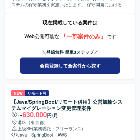
を歓迎いたします。英語を用いたコミュニケーションやド
ステムの保守業務を実施いたします。 保守開発における基
キュメントの読み書きに前向きに取り組める方にマッチす
本設計からリリースまでの一連の作業を担当いたします。
るポジションです。 【ポジションの魅力】 中長期でマイグ
システムに関する問い合わせ対応や不具合調査なども実施
現在掲載している案件は
レーションから保守運用まで一連の工程に携わることがで
いたします。 【求める人物像】 お客様との仕様確認を円滑
き、要件定義から開発、品質管理まで幅広い経験を積むこ
に進めるため、コミュニケーション能力が高い方を求めて
とができます。英語環境でのコミュニケーション機会があ
「一部案件のみ」
おります。 保守開発メンバーと連携しながら課題管理を主
Web公開可能な
です
り、グローバルな開発体制の中でスキルアップを図ること
体的に行っていただける方を歓迎いたします。 【ポジショ
ができます。リーダーポジションではマネジメントスキル
ンの魅力】 複数のWebシステムの保守業務を通じて、設計
＼登録無料 簡単3ステップ／
を活かしつつ、技術面にも関与できる環境です。 【開発環
からリリースまで一貫した経験を積むことができます。 問
境】 Javaを中心としたシステム開発環境で、必要に応じて
い合わせ対応や不具合調査を通じて、システム全体の構造
会員登録して全案件から探す
PHPやコンテナ技術、マイクロサービスなども活用する想
理解や問題解決力を高めることができます。 【開発環境】
定です。英語ドキュメントを参照しながら開発を進める場
JavaによるWebシステム、Oracleデータベース、Linux環境
面も想定されています。
での保守開発を行います。
NEW
リモート可
【Java/SpringBoot/リモート併用】公営競輪シス
テムマイグレーション変更管理案件
630,000
〜
円/月
港区（東京都）
上級SE
(業務委託・フリーランス)
Java
・
SpringBoot
・
AWS