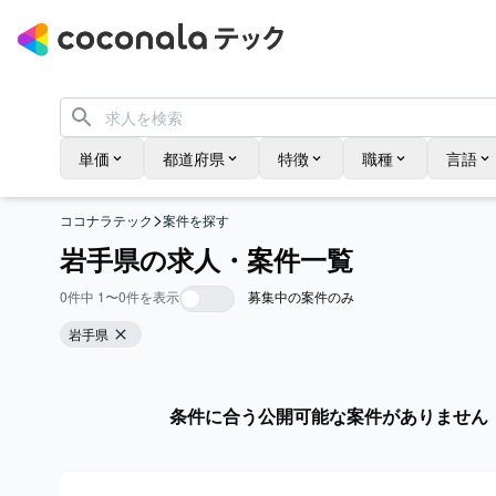
単価
都道府県
特徴
職種
言語
>
ココナラテック
案件を探す
岩手県の求人・案件一覧
0
件中
1
〜
0
件を表示
募集中の案件のみ
岩手県
条件に合う公開可能な案件がありません