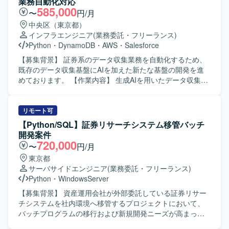
業務自動化対応
ります。
進していただきます。 【求める人物像】 AIやインフラ領域
585,000
〜
円/月
の新しい技術への関心が高く、自ら情報収集しながらキャ
中央区（東京都）
ッチアップできる方を求めております。チーム内でのコミ
インフラエンジニア
(業務委託・フリーランス)
ュニケーションを大切にし、アジャイルな開発スタイルに
Python
・
DynamoDB
・
AWS
・
Salesforce
柔軟に対応できる方が望ましいです。 【ポジションの魅
力】 AI Agentとインフラ自動化基盤という先進的な領域に
【募集背景】 証券系のデータ収集業務を自動化するため、
携わることで、AI×インフラ×Pythonを横断したスキルを実
既存のデータ収集基盤にAIを加えた新たな基盤の開発を進
務を通じて習得・強化することができます。障害対応から
めております。 【作業内容】 生成AIを用いたデータ収集の
改善までを自律的に行う基盤構築に関わることで、運用保
技術検証で確立したプロンプトを既存処理へ組み込んでい
守の高度化に直接貢献できるポジションです。 【開発環
ただきます。 また、業務フローで必要となる各種アクティ
境】 AI Agent技術とクラウド環境を組み合わせたインフラ
ビティの作成や、関連する処理ロジックの実装・改修を行
リモート可
自動化基盤を対象とし、Pythonを用いたIaC生成や自動化処
っていただきます。 【求める人物像】 自発的に調査や検証
【Python/SQL】証券リサーチシステム移管バッチ
理の実装・検証を行う開発環境を想定しております。
を進められる方を求めております。 また、関係者と積極的
開発案件
にコミュニケーションを取りながら業務を推進いただける
720,000
〜
円/月
方を歓迎いたします。 【ポジションの魅力】 生成AIを活用
東京都
したデータ収集基盤の構築に携わることで、最新技術を用
サーバサイドエンジニア
(業務委託・フリーランス)
いた業務自動化の知見を深めていただけます。 証券系シス
Python
・
WindowsServer
テムにおけるデータ活用やサーバレスアーキテクチャのノ
ウハウも獲得いただけます。 【開発環境】 Pythonおよび
【募集背景】 資産運用会社が外部委託している証券リサー
AWSサーバレスサービス（AWS Lambda、StepFunctions、
チシステムを社内環境へ移管するプロジェクトにおいて、
DynamoDB等）を用いた開発となります。
バッチプログラムの移行および新規開発ニーズが高まって
いるための募集です。 【作業内容】 既存の証券リサーチシ