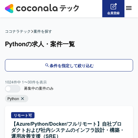
会員登録
>
ココナラテック
案件を探す
Pythonの求人・案件一覧
条件を指定して絞り込む
1024
件中
1
〜
30
件を表示
募集中の案件のみ
Python
リモート可
【Azure/Python/Docker/フルリモート】自社プロ
ダクトおよび社内システムのインフラ設計・構築・
運用改善支援（SRE）