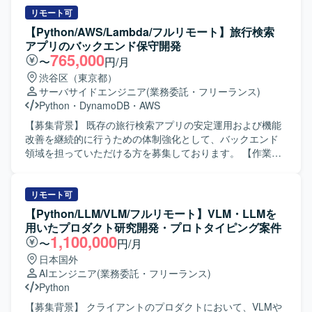
想定しております。クラウドインフラ上での開発・運用を
化を行っていただきます。 ・プロダクト内および社内への
リモート可
前提とした構成を予定しております。
AI導入を行っていただきます。 【開発環境】 ・開発言語：
【Python/AWS/Lambda/フルリモート】旅行検索
Python、Typescript ・機械学習・統計モデリング：scikit-
アプリのバックエンド保守開発
learn、LightGBM、pandas、numpy etc. ・クラウドプラッ
765,000
〜
円/月
トフォーム：Google Cloud Platform ・分析基盤：BigQuery
渋谷区（東京都）
・アプリケーション：Next.js、FastAPI ・構成管理ツー
サーバサイドエンジニア
(業務委託・フリーランス)
ル：Terraform、Cloud Build ・データモデリング：
Python
・
DynamoDB
・
AWS
Dataform ・データビジュアライゼーション：
Metabase/Redash ・その他：Docker、GitHub、Slack、
【募集背景】 既存の旅行検索アプリの安定運用および機能
Github Copilot etc.
改善を継続的に行うための体制強化として、バックエンド
領域を担っていただける方を募集しております。 【作業内
容】 既存旅行検索アプリのバックエンド保守および改修を
ご担当いただきます。クライアントとのデイリーMTGに参
加し、要件や仕様の確認を行いながら、AWS Lambdaや
リモート可
Pythonを用いて機能追加や修正を実施していただきます。
【Python/LLM/VLM/フルリモート】VLM・LLMを
また、仕様調整の打ち合わせに参加し、要件を踏まえた設
用いたプロダクト研究開発・プロトタイピング案件
計や実装方針の検討にも関わっていただきます。 【求める
1,100,000
〜
円/月
人物像】 クライアントとのコミュニケーションを取りなが
日本国外
ら主体的に開発を進められる方を求めております。要件や
AIエンジニア
(業務委託・フリーランス)
仕様を正確に理解し、自ら課題を抽出して改善提案ができ
Python
る方、チーム開発において協調性を持って取り組める方に
ご活躍いただける環境です。 【ポジションの魅力】 既存サ
【募集背景】 クライアントのプロダクトにおいて、VLMや