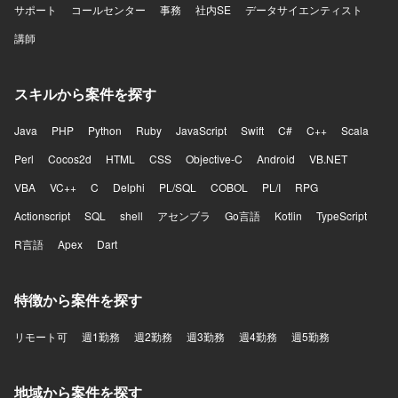
サポート
コールセンター
事務
社内SE
データサイエンティスト
講師
スキルから案件を探す
Java
PHP
Python
Ruby
JavaScript
Swift
C#
C++
Scala
Perl
Cocos2d
HTML
CSS
Objective-C
Android
VB.NET
VBA
VC++
C
Delphi
PL/SQL
COBOL
PL/I
RPG
Actionscript
SQL
shell
アセンブラ
Go言語
Kotlin
TypeScript
R言語
Apex
Dart
特徴から案件を探す
リモート可
週1勤務
週2勤務
週3勤務
週4勤務
週5勤務
地域から案件を探す