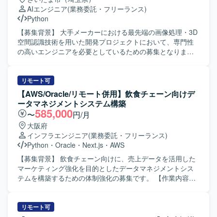
を中心とした機械学習・深層学習環境上で開発を行いま
いただきます。 【求める人物像】 要件が流動的な環境下で
AIエンジニア
(業務委託・フリーランス)
す。必要に応じてPyTorchやTensorFlow、Hugging Faceな
も主体性を持って技術選定や設計方針をリードできる方を
Python
どのライブラリやフレームワークを活用し、VLM/LLMや物
求めております。また、ステークホルダーとのコミュニケ
体認識モデルの実験・評価を進めていただきます。
ーションを通じて課題を整理し、AIエージェントの価値最
【募集背景】 大手メーカーにおける最先端の画像処理・3D
大化に向けた提案や改善を積極的に行っていただける方が
空間認識技術を用いた開発プロジェクトにおいて、専門性
望ましいです。 【ポジションの魅力】 RFP段階から参画
の高いエンジニアを必要としているための募集となりま
し、要件定義からPoC、Agent構築・評価まで上流工程を含
す。 【作業内容】 SfM（Structure from Motion）技術を用
めた全体に関与できるポジションです。最新のLLM・AIエ
いた道路のわだち掘れ量の自動算出システムの開発・アル
ージェント技術やMicrosoft系プラットフォームを活用しな
ゴリズム実装をご担当いただきます。カメラ画像から3D点
リモート可
がら、業務プロセス変革に直結するソリューションを企
群データを生成し、ノイズ除去や平面推定を行ったうえ
【AWS/Oracle/リモート併用】飲食チェーン向けデ
画・設計できる点が魅力です。テックリードとして、技術
で、断面形状の解析および計測精度の検証・改善まで一連
ータマネジメントシステム構築
選定やアーキテクチャ設計を主導し、今後の展開を見据え
の工程を実施していただきます。 【求める人物像】 仮説検
585,000
〜
円/月
た技術的な方向性を決めていく経験を積むことができま
証を自走して繰り返せる方を求めています。また、チーム
大阪府
す。 【開発環境】 Pythonを用いたバックエンド開発を中心
内でコミュニケーションを取りながら協調的に業務を進め
インフラエンジニア
(業務委託・フリーランス)
に、LLMおよびAIエージェント関連技術、Microsoft Azure
られる方を歓迎いたします。 【ポジションの魅力】 最先端
Python
・
Oracle
・
Next.js
・
AWS
およびMicrosoft AI Platform、Agent Framework、Foundry
のコンピュータビジョンおよびSfM技術を活用し、実世界の
系サービス、Fabric環境などを組み合わせた構成を想定して
計測・評価に直結するシステム開発に携わっていただけま
【募集背景】 飲食チェーン向けに、売上データを活用した
おります。
す。アルゴリズム設計から検証・改善まで一気通貫で関わ
マーケティング強化を目的としたデータマネジメントシス
れるため、専門性を高めつつ幅広い工程を経験できるポジ
テムを構築するための体制強化の募集です。 【作業内容】
ションです。 【開発環境】 PythonおよびOpenCV、
AWS環境上に明細単位の売上データを蓄積するデータベー
NumPy、SciPyなどの数値計算ライブラリを用いた開発環境
スを設計・構築し、マーケティング活用が可能なデータ基
を想定しています。また、COLMAPやOpenSfMなどのSfM
盤を整備していただきます。AWSの各種クラウドサービス
リモート可
ツールを併用した開発を行います。
やBIツールを活用し、要件定義から設計、構築、保守運用