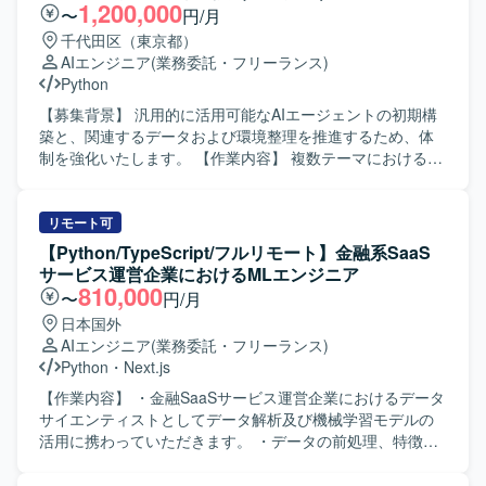
GCP、Azure、Terraformを使用します。
1,200,000
〜
円/月
千代田区（東京都）
AIエンジニア
(業務委託・フリーランス)
Python
【募集背景】 汎用的に活用可能なAIエージェントの初期構
築と、関連するデータおよび環境整理を推進するため、体
制を強化いたします。 【作業内容】 複数テーマにおける汎
用AIエージェント初期版の設計・実装を担当していただき
ます。データ状況を整理し、課題や改善ポイントを洗い出
していただきます。また、AIエージェントおよび関連シス
リモート可
テムの稼働環境に関する論点整理、障壁の抽出・提案、技
【Python/TypeScript/フルリモート】金融系SaaS
術的な検討内容のドキュメント化を行っていただきます。
サービス運営企業におけるMLエンジニア
【求める人物像】 新しい技術領域に主体的にキャッチアッ
810,000
〜
円/月
プし、検証しながら業務を推進できる方を求めます。関係
日本国外
者と建設的にコミュニケーションを取り、論点やリスクを
AIエンジニア
(業務委託・フリーランス)
整理して提案できる方を歓迎いたします。 【ポジションの
Python
・
Next.js
魅力】 汎用AIエージェントの初期構築フェーズから参画
し、アーキテクチャ設計から実装まで一貫した経験を積む
【作業内容】 ・金融SaaSサービス運営企業におけるデータ
ことができます。データ整理や環境設計を含む上流工程に
サイエンティストとしてデータ解析及び機械学習モデルの
も携わり、AI活用プロジェクト全体への理解を深めること
活用に携わっていただきます。 ・データの前処理、特徴量
ができます。 【開発環境】 PythonおよびTypeScriptを中心
エンジニアリング、モデル構築・評価おびよび改善を行っ
としたWebアプリケーション・AIエージェント開発環境を
ていただきます。 ・機械学習モデルのパフォーマンス最適