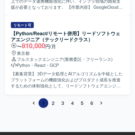
境】 OSはWindows環境をベースとし、PythonおよびSQL
です。 データ分析の上流から下流まで一貫して関わること
上でのデータ連携機能強化に伴い、インフラ領域の開発支
を用いたバッチプログラムの開発を行います。既存のLinux
で、技術力とドメイン知識の双方を高めていただけます。
援が必要となっております。 【作業内容】 GoogleCloud環
環境からの移管に伴い、Linux上のスクリプト資産を読み解
【開発環境】 PythonやTypeScriptを用いたツール開発、お
境上で作成されたファイルやBigQueryテーブルデータを外
きながら、Windows向けに最適化した形で実装していただ
よびAWSを中心としたクラウド環境上でのバッチ実行環境
部システムへ連携するためのインフラ構築および設定支援
きます。
の運用・構築を行います。 CI/CDツールとしてJenkinsや
を行っていただきます。 具体的には、対向システムごとの
リモート可
GitHub Actions、プロジェクト管理ツールとしてJiraなどを
フォーマットに合わせたファイル連携基盤の設計・構築、
【Python/React/リモート併用】リードソフトウェ
利用します。
データ取得からファイル作成までの処理を支えるインフラ
アエンジニア（テックリードクラス）
の整備、対向システムへのPUSHおよび外部システムからの
810,000
〜
円/月
PULLに対応するための仕組みの構築などを担当していただ
東京都
きます。また、APIとしての提供方式に対応するための環境
フルスタックエンジニア
(業務委託・フリーランス)
構成や関連する設定作業も行っていただきます。 【求める
Python
・
React
・
GCP
人物像】 クラウドインフラに関する知見を活かし、要件を
踏まえて自律的に環境構成を検討できる方を求めておりま
【募集背景】 3Dデータ処理とAIアルゴリズムを中核とした
す。関係者とのコミュニケーションを取りながら、安定し
プラットフォームの機能強化およびプロダクト成長を推進
たデータ連携基盤の構築に取り組んでいただける方が望ま
するための体制強化として、リードソフトウェアエンジニ
しいです。 【ポジションの魅力】 マルチクラウドを前提と
アを募集しております。 【作業内容】 3Dデータ処理および
した外部システム連携基盤の構築に携わることができ、
AIアルゴリズムを活用したプラットフォームにおいて、要
1
2
3
4
5
6
GCPを中心としたクラウドインフラの実務経験を深めてい
件定義から設計・実装、運用まで一貫してご担当いただき
ただけます。データ処理から連携まで一連の仕組みづくり
ます。具体的には、React/TypeScriptを用いた3Dモデルビ
に関わることで、インフラエンジニアとしてのスキルの幅
ューア・エディタ機能の設計・開発や、Python/GCPによる
を広げることができます。 【開発環境】 GoogleCloud環境
スケーラブルなAPIおよびバックエンド基盤の構築、ML/AI
（IAM、VPC、Firewallルール、VM、Pub/Sub など）を利
モデルを本番環境へ統合するためのMLOps開発・運用など
用したインフラ構成となります。Dockerイメージを用いた
を行っていただきます。また、技術的不確実性が高い課題