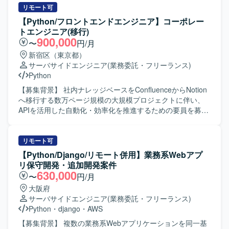
PythonおよびSQLを用いたデータ処理・解析環境と、各種
トチューニング、エージェント開発を実施していただきま
リモート可
DWH製品やBIツールを組み合わせたデータ利活用基盤が想
す。LLM連携APIの設計・実装や、タスク分解・ツール連
【Python/フロントエンドエンジニア】コーポレー
定されています。
携・ワークフロー設計を行いながら、エージェントの精度
トエンジニア(移行)
向上に向けた検証・改善を継続的に行っていただきます。
900,000
〜
円/月
【求める人物像】 生成AIやAIエージェント技術への関心が
新宿区（東京都）
高く、自ら課題を発見しながら設計・実装・改善を主体的
サーバサイドエンジニア
(業務委託・フリーランス)
に進めていただける方を求めております。関係者とコミュ
Python
ニケーションを取りながら要件を整理し、プロダクト品質
の向上に責任感を持って取り組んでいただける方が望まし
【募集背景】 社内ナレッジベースをConfluenceからNotion
いです。 【ポジションの魅力】 音声認識と生成AIを組み合
へ移行する数万ページ規模の大規模プロジェクトに伴い、
わせたSaaSプロダクトにおいて、プロンプト戦略やエージ
APIを活用した自動化・効率化を推進するための要員を募集
ェント構成などコアとなるアーキテクチャ設計から関わる
しております。 【作業内容】 ConfluenceからNotionへの社
ことができます。個社ごとの要件にあわせたカスタマイズ
内ナレッジベース移行に伴う、データ移行スクリプトの設
開発を通じて、多様な業務シナリオに対するAI活用ノウハ
計・開発・テスト・デバッグ・ドキュメント作成をご担当
リモート可
ウを蓄積できる環境です。 【開発環境】 Pythonを用いたバ
いただきます。具体的には、Confluence APIを用いたデー
【Python/Django/リモート併用】業務系Webアプ
ックエンド開発環境のもと、LangChainやLangGraphなど
タ取得、取得データのNotion向け形式への変換、Notion API
リ保守開発・追加開発案件
のAIエージェントフレームワークおよびLLM連携ライブラ
を用いた移行先ページの作成および構造化などの業務を実
630,000
〜
円/月
リを活用した開発を行います。
施していただきます。 【求める人物像】 APIを活用した自
大阪府
動化や効率化に主体的に取り組める方を求めております。
サーバサイドエンジニア
(業務委託・フリーランス)
また、既存ナレッジの構造を理解しながら、正確かつ丁寧
Python
・
django
・
AWS
にデータ移行を進められる方を歓迎いたします。 【ポジシ
ョンの魅力】 数万ページ規模の大規模なナレッジベース移
【募集背景】 複数の業務系Webアプリケーションを同一基