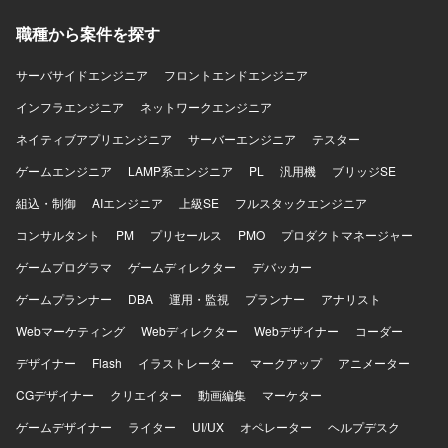
コンテナ運用を前提とし、BigQueryやストレージサービス
に対するアーキテクチャ選定やプロトタイピング、コード
職種から案件を探す
との連携を行います。
レビューやCI/CD改善を通じた品質・生産性向上にも携わっ
ていただきます。 【求める人物像】 プロダクト全体のアー
サーバサイドエンジニア
キテクチャや技術選定に主体的に関わりながら、チームメ
フロントエンドエンジニア
ンバーと協力して開発を推進できる方を求めております。
インフラエンジニア
ネットワークエンジニア
新しい技術やAIツールの活用に前向きで、技術的不確実性
の高い領域にも意欲的に取り組み、関係者とのコミュニケ
ネイティブアプリエンジニア
サーバーエンジニア
テスター
ーションを通じて合意形成やチームビルディングができる
ゲームエンジニア
LAMP系エンジニア
PL
汎用機
ブリッジSE
方が望ましいです。 【ポジションの魅力】 3Dデータ処理と
AIアルゴリズムを組み合わせた先進的なプロダクトにおい
組込・制御
AIエンジニア
上級SE
フルスタックエンジニア
て、フロントエンドからバックエンド、MLOpsまで幅広い
コンサルタント
領域に関わることができます。プロダクトのコアとなる機
PM
プリセールス
PMO
プロダクトマネージャー
能開発と技術選定に深く関与しながら、テックリードとし
ゲームプログラマ
ゲームディレクター
デバッカー
て開発プロセスや品質向上にも影響力を発揮できる環境で
す。 【開発環境】 Python, React, TypeScript, GCP を中心
ゲームプランナー
DBA
運用・監視
プランナー
アナリスト
としたクラウドネイティブな開発環境となっております。
Webマーケティング
Webディレクター
Webデザイナー
コーダー
デザイナー
Flash
イラストレーター
マークアップ
アニメーター
CGデザイナー
クリエイター
動画編集
マーケター
ゲームデザイナー
ライター
UI/UX
オペレーター
ヘルプデスク