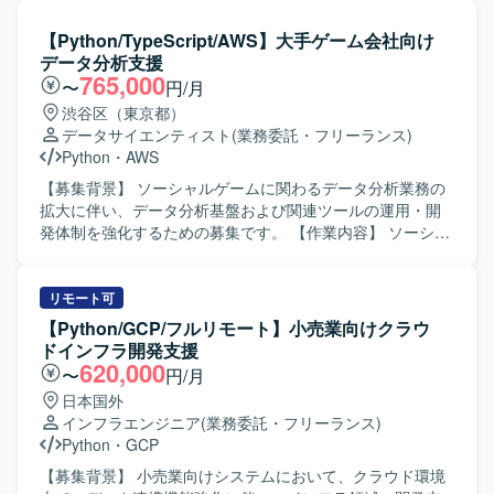
ステムにおけるバッチ処理の移管作業を担当していただき
ます。具体的には、Linuxサーバー上で稼働しているバッチ
【Python/TypeScript/AWS】大手ゲーム会社向け
プログラムをWindowsサーバー環境へ移行し、Pythonへの
データ分析支援
書き換え作業を行っていただきます。 既存バッチの移行に
765,000
〜
円/月
加え、移行後システムに必要となる新規バッチの開発も担
渋谷区（東京都）
当していただきます。移行テストの計画・実施、リリース
データサイエンティスト
(業務委託・フリーランス)
作業、移行後の運用対応も含め、一連の開発ライフサイク
Python
・
AWS
ルを通じてご参画いただきます。 【求める人物像】 業務要
件に対して主体的に取り組み、責任感を持って対応してい
【募集背景】 ソーシャルゲームに関わるデータ分析業務の
ただける方を求めています。進捗状況や成果物、問題発生
拡大に伴い、データ分析基盤および関連ツールの運用・開
時の状況について、適切なタイミングで報告・説明が行え
発体制を強化するための募集です。 【作業内容】 ソーシャ
るコミュニケーション力をお持ちの方を歓迎いたします。
ルゲームに関わるデータ分析支援業務をご担当いただきま
株式情報を取り扱う業務であるため、高い倫理観を持ち、
す。 バッチの実行環境の運用や、データ分析に関する各種
取り扱う情報の重要性を理解したうえで行動できる方を求
ツールの開発を行っていただきます。 また、データ分析に
リモート可
めています。 【ポジションの魅力】 証券リサーチという金
関するお問い合わせ対応やトラブルシューティングなども
【Python/GCP/フルリモート】小売業向けクラウ
融領域のシステムに携わることで、ドメイン知識と技術ス
幅広くご対応いただきます。 【求める人物像】 データ分析
ドインフラ開発支援
キルの両面を高めていただけます。既存システムの移管と
業務や周辺システムの運用・開発に主体的に取り組める方
620,000
〜
円/月
新規バッチ開発の両方を経験できるため、レガシー資産の
を求めています。 関係者とコミュニケーションを取りなが
日本国外
理解からモダナイズまで、一連のプロセスを通してスキル
ら課題を整理し、自ら手を動かして改善を進めていける方
インフラエンジニア
(業務委託・フリーランス)
アップが可能です。 PythonやSQLを活用したバッチ開発に
が望ましいです。 【ポジションの魅力】 ソーシャルゲーム
Python
・
GCP
加え、生成AIの活用経験を積む機会もあり、今後のキャリ
に関する多様なデータを扱いながら、分析基盤やツールの
ア形成に役立つプロジェクトとなっております。 【開発環
運用・開発を通じてサービス改善に貢献できるポジション
【募集背景】 小売業向けシステムにおいて、クラウド環境