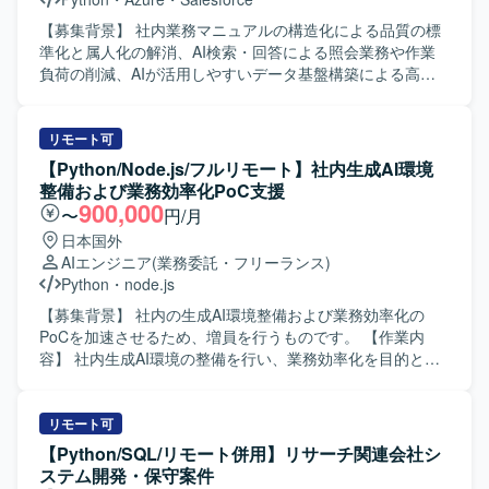
たします。また、株式情報を取り扱うにあたり、高い倫理
観をお持ちの方を想定しております。 【ポジションの魅
【募集背景】 社内業務マニュアルの構造化による品質の標
力】 証券領域におけるリサーチシステムの移管プロジェク
準化と属人化の解消、AI検索・回答による照会業務や作業
トに関わることで、金融ドメインの知見を深めながら、
負荷の削減、AIが活用しやすいデータ基盤構築による高度
PythonやSQLを用いたバッチ開発・移行の実務経験を積む
な業務ナレッジ活用の実現を目的としております。 【作業
ことができます。既存資産の移行と新規バッチ開発の双方
内容】 社内業務マニュアル（事務手続書）を構造化データ
に携わることで、設計から運用まで一連のプロセスを経験
化し、検索・探索・作成・閲覧機能を備えた業務ナレッジ
リモート可
できる環境です。 【開発環境】 Windowsサーバー環境上
活用基盤を開発していただきます。検索AI（RAG）・ナレ
【Python/Node.js/フルリモート】社内生成AI環境
で、PythonおよびSQLを用いたバッチ開発・運用を行いま
ッジグラフ・AI Agent等を活用し、MVP（プロトタイプ）
整備および業務効率化PoC支援
す。既存環境としてLinuxサーバーも取り扱います。
の開発および実効性検証を実施していただきます。 【求め
900,000
〜
円/月
る人物像】 新しいAI技術や検索技術のキャッチアップに積
日本国外
極的で、自ら課題を整理しながらプロトタイプ開発と検証
AIエンジニア
(業務委託・フリーランス)
を推進できる方を求めております。関係者と連携しながら
Python
・
node.js
業務ナレッジ活用のあるべき姿を議論し、柔軟に仕様調整
ができる方が望ましいです。 【ポジションの魅力】 業務マ
【募集背景】 社内の生成AI環境整備および業務効率化の
ニュアルの構造化から検索AIやナレッジグラフ、AI Agentま
PoCを加速させるため、増員を行うものです。 【作業内
で一連の技術を実案件で試行できる環境であり、最新のAI
容】 社内生成AI環境の整備を行い、業務効率化を目的とし
検索基盤の知見を蓄積していただけます。MVP開発から実
たPoCの企画・推進・実装をしていただきます。具体的に
効性検証まで携わることで、上流から実装・検証までの一
は、生成AIを活用した業務プロセスの整理、PoCテーマの検
連の経験を積むことができます。 【開発環境】 Azure上で
討、実装および検証、結果の整理とフィードバックなどを
リモート可
のWebアプリケーション開発環境にて、Python、Azure AI
想定しております。 【求める人物像】 生成AIやPoCに強い
【Python/SQL/リモート併用】リサーチ関連会社シ
Search、ベクトルDB、RAG、ナレッジグラフ、AI Agentな
興味を持ち、自ら主体的に企画・推進・実装までやり切っ
ステム開発・保守案件
どを用いて開発を行っていただきます。