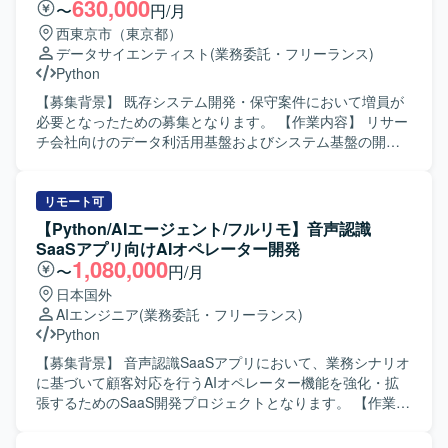
ていただける方を求めています。関係者とコミュニケーシ
630,000
〜
円/月
ョンを図りながら、スピード感を持って業務を進められる
西東京市（東京都）
方が望ましいです。 【ポジションの魅力】 社内の生成AI活
データサイエンティスト
(業務委託・フリーランス)
用をリードし、業務効率化や新たな価値創出に直結する
Python
PoCを推進できるポジションです。生成AI環境整備からPoC
実装まで一気通貫で経験できるため、先端領域での知見と
【募集背景】 既存システム開発・保守案件において増員が
実績を積むことができます。 【開発環境】 Pythonまたは
必要となったための募集となります。 【作業内容】 リサー
node.jsを用いた開発環境およびGitによるソース管理環境を
チ会社向けのデータ利活用基盤およびシステム基盤の開
利用していただきます。
発・保守・運用を行っていただきます。 パソコンやスマホ
のWebサイト接触ログ、アプリ利用ログ、TV視聴ログなど
各種ログデータを抽出・クレンジング・集計していただき
リモート可
ます。 集計したデータをサービスとして提供するWEBアプ
【Python/AIエージェント/フルリモ】音声認識
リケーションの開発・保守・運用を担当していただきま
SaaSアプリ向けAIオペレーター開発
す。 【求める人物像】 ログデータや大量データの取り扱い
1,080,000
〜
円/月
に興味を持ち、主体的に学習しながら業務に取り組んでい
日本国外
ただける方を求めています。 チームメンバーと協調しなが
AIエンジニア
(業務委託・フリーランス)
らコミュニケーションを取り、自ら課題を発見し解決に向
Python
けて動ける方を歓迎いたします。 【ポジションの魅力】 多
様なログデータを用いたデータ利活用基盤の開発に携わる
【募集背景】 音声認識SaaSアプリにおいて、業務シナリオ
ことで、データ解析やデータ基盤構築のスキルを高めてい
に基づいて顧客対応を行うAIオペレーター機能を強化・拡
ただけます。 WEBアプリケーション開発とデータ処理の双
張するためのSaaS開発プロジェクトとなります。 【作業内
方に関わることで、バックエンド開発とデータエンジニア
容】 業務シナリオを踏まえたAIオペレーターの要件整理や
リングの経験を幅広く積むことができます。 【開発環境】
設計を行い、個社ごとにアプリケーション設計やプロンプ