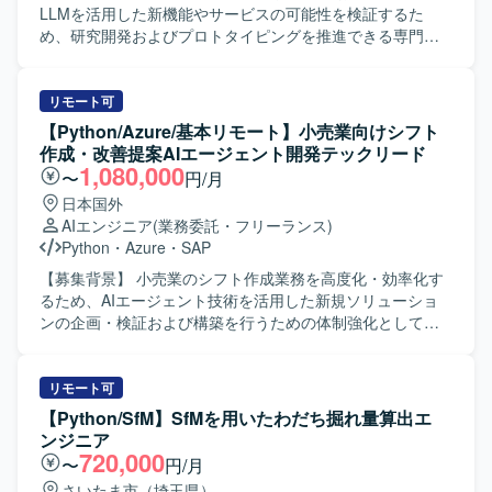
ービスの保守開発を通じて、AWSを中心としたクラウドネ
LLMを活用した新機能やサービスの可能性を検証するた
イティブなバックエンド開発経験を積むことができます。
め、研究開発およびプロトタイピングを推進できる専門人
クライアントとの直接的なコミュニケーションを通じて、
材を募集しております。 【作業内容】 VLM/LLMおよび物
要件定義から実装まで一連の工程に携わることができるた
体認識モデルを対象とした実験設計、Pythonを用いたプロ
め、上流から下流まで幅広い経験を得られます。 【開発環
トタイプ実装を行っていただきます。図面やP&ID等の画像
リモート可
境】 バックエンドはAWS LambdaとPythonを中心に構成さ
データに対して、線検出や関係性抽出を含む画像解析およ
【Python/Azure/基本リモート】小売業向けシフト
れており、データベースにはDynamoDBやRDSを利用して
び評価設計を実施していただきます。実験結果の整理・ド
作成・改善提案AIエージェント開発テックリード
おります。メッセージキューとしてSQSを使用し、フロン
キュメント化を行い、再現性のあるコードとして納品して
1,080,000
〜
円/月
トエンドはFlutterで実装されています。
いただきます。クライアント側の小規模研究チームと連携
日本国外
しながら、スポット担当者として自走的に実験から成果物
AIエンジニア
(業務委託・フリーランス)
の取りまとめまでを遂行していただきます。 【求める人物
Python
・
Azure
・
SAP
像】 自ら課題を設定し、実験計画から実装、検証、改善ま
で主体的にやり遂げられる方を求めております。論文や技
【募集背景】 小売業のシフト作成業務を高度化・効率化す
術情報から必要な知見を素早くキャッチアップし、手を動
るため、AIエージェント技術を活用した新規ソリューショ
かしながら検証を進められる方、関係者と適切にコミュニ
ンの企画・検証および構築を行うための体制強化として募
ケーションを取りつつ成果物に落とし込める方が望ましい
集しております。 【作業内容】 小売業向けシフト作成業務
です。 【ポジションの魅力】 最先端のVLM/LLMおよび物
の効率化を目的としたAIエージェントの設計・実装を行っ
体認識技術を用いた研究開発に携わることができ、構造化
ていただきます。チャットベースのUIを通じて、シフト作
リモート可
画像データの解析と組み合わせた高度な実装・評価経験を
成および改善提案を行うAgentの要件整理、アーキテクチャ
【Python/SfM】SfMを用いたわだち掘れ量算出エ
積むことができます。少数精鋭の研究チームと協業しなが
検討、技術選定、設計、実装、評価を担当していただきま
ンジニア
ら、自身の裁量で実験設計からプロトタイプ開発まで一連
す。RFP段階から参画し、Phase0（要件定義／PoC準備）
720,000
〜
円/月
のプロセスをリードできる環境です。 【開発環境】 Python
およびPhase1（Agent構築／評価）まで一貫して推進して
さいたま市（埼玉県）