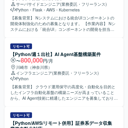
いたバックエンド開発を中心に、AWS環境上で稼働する
理および技術サポート ・プロダクト改善のためのデータ解
サーバサイドエンジニア
(業務委託・フリーランス)
Webアプリケーションの保守開発を行います。RDB/SQLを
析およびモデル改善提案 【求める人物像】 技術とコミュニ
Python
・
Flask
・
AWS
・
Kubernetes
利用したデータベースアクセスや、Gitを用いたチーム開発
ケーションのバランスが取れており、論理的思考力を持っ
を行う環境です。
て問題の根本原因を追求できる方を求めています。医療機
【募集背景】 Nシステムにおける統合UIコンポーネントの
関のスタッフや社内メンバーと円滑にコミュニケーション
開発体制強化のための募集となります。 【作業内容】 Nシ
を取りながら、顧客の現場に寄り添い主体的に対応いただ
ステムにおける「統合UI」コンポーネントの開発を担当い
ける方を想定しています。 【ポジションの魅力】 スタート
ただきます。全コンポーネントで共通となるバックエンド
アップらしいスピード感のある環境で、自らのアイデアを
機能の実装を行い、Pythonを用いたマイクロサービス開発
形にしながらサービスの進化に直接貢献できるポジション
や、Kubernetesを利用したコンテナオーケストレーショ
リモート可
です。「技術×ビジネス」を横断するキャリアを築くことが
ン、AWS環境の構築やCI/CDパイプラインの整備などを実施
【Python/週１出社】AI Agent基盤構築案件
でき、LLMや生成AIを活用した先端領域で経験を積むこと
していただきます。 【求める人物像】 要件や機能設計を的
800,000
〜
円/月
ができます。 【開発環境】 Pythonを用いた機械学習・生成
確に理解し、自走して詳細設計から実装・検証まで取り組
川崎市（神奈川県）
AIモデル開発環境での業務を想定しています。クラウド環
める方を求めております。周囲とコミュニケーションを取
インフラエンジニア
(業務委託・フリーランス)
境や各種ライブラリ・フレームワークを活用しながら、
りながら、既存コンポーネントとの整合性を考慮した開発
Python
NLPおよびLLM関連の開発を行っていただきます。
や改善提案ができる方です。 【ポジションの魅力】 マイク
ロサービスアーキテクチャやKubernetes、AWSなどモダン
【募集背景】 クラウド運用保守の高度化・自動化を目的と
な技術スタックを用いた開発に携わることができます。統
したインフラ自動化基盤の構築ニーズが高まっていること
合UIコンポーネントの共通基盤開発を通じて、システム全
から、AI Agent技術に精通したエンジニアを募集しておりま
体に影響力のあるバックエンド機能の設計・実装経験を積
す。 【作業内容】 AI Agentを活用し、障害発生時に自律的
むことができます。 【開発環境】 Pythonを中心としたマイ
に原因分析から改善内容の検討、IaCの生成までを行うイン
クロサービス環境上で、KubernetesやAWSを用いたコンテ
フラ自動化基盤（EvoOps）の構築に携わっていただきま
リモート可
ナ運用およびインフラ構築、CI/CDパイプラインによる継続
す。AI×インフラ×Pythonを組み合わせた仕組みの設計・実
【Python/AWS/リモート併用】証券系データ収集
的インテグレーションとデリバリーを行う構成となってお
装・検証を行い、クラウド運用保守の高度化・自動化を推