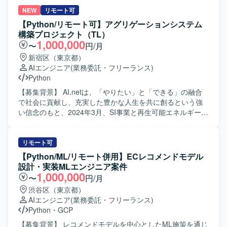
す。一般的な知識ではなく業務固有知識を追加学習させる
という高いセキュリティ要件下での設計・運用経験を通じ
ことで精度向上を図っていただきます。GraphRAGやファ
NEW
リモート可
て、信頼性工学や運用自動化のスキルを幅広く身につけて
インチューニングなど、その他有効な手法を検討しつつ、
【Python/リモート可】アグリゲーションシステム
いただけます。 【開発環境】 Azureを中心としたクラウド
モデルの選定、チューニング、チューニング前後のモデル
構築プロジェクト（TL）
インフラ、Terraformによる全環境のコード管理、Front
検証および評価報告を実施していただきます。 【求める人
1,000,000
〜
円/月
Doorを用いた負荷分散、Azure Monitor / Application
物像】 業務固有ドメインの理解を深めながら、最適なAIモ
新宿区（東京都）
Insights を用いた監視とアラートのコード化、PITRによる
デル構成やRAG構成を自ら提案し、検証を回しながら粘り
AIエンジニア
(業務委託・フリーランス)
バックアップ・リストア運用などの環境で作業していただ
強く精度改善に取り組んでいただける方を求めています。
Python
きます。
また、新しいAI技術やフレームワークのキャッチアップに
積極的で、関係者と連携しながら柔軟に進めていただける
【募集背景】 AI.netは、「やりたい」と「できる」の融合
方が望ましいです。 【ポジションの魅力】 オフライン環境
で社会に貢献し、充実した豊かな人生を共に創るという強
かつ業務固有知識に特化したAI開発に携わることで、生成AI
い信念のもと、2024年3月、SI事業と再生可能エネルギー
やRAG、ファインチューニングなどの先端技術を実務レベ
（太陽光発電所）開発を担うグループ企業の統合により誕
ルで活用しながら、要件定義からモデル検証・評価まで一
生しました。 【作業内容】 AIテックリードや国、自治体、
連のプロセスに関わることができます。ローカル実行を前
大学、電力会社、メーカーとスピード感をもち連携しなが
リモート可
提としたモデル運用ノウハウを蓄積できる点も魅力です。
ら、研究開発の加速、顧客体験の革新、未来を拓くAI技術
【Python/ML/リモート併用】ECレコメンドモデル
【開発環境】 LinuxサーバやDockerなどのインフラ環境上
に関する業務領域に対応していただきます。 具体的には、
設計・実装MLエンジニア案件
で、Pythonおよび各種オープンウェイトモデルを用いて開
最新の科学論文と生成AI技術を駆使したPoC開発、AIアプリ
1,000,000
〜
円/月
発していただきます。OpenAI APIやTransformer系ライブラ
ケーションの設計・実装・テスト、LLMの技術探求、AIチ
渋谷区（東京都）
リ、RAG関連コンポーネントなどを組み合わせて環境構築
ャットボットの開発、プロンプトエンジニアリングの実践
AIエンジニア
(業務委託・フリーランス)
および実装を行っていただきます。
などを行っていただきます。 当社およびグループ会社が展
Python
・
GCP
開するクラウドソリューションの企画段階から参画いただ
き、PoCを経てローンチまでを担当していただきます。
【募集背景】 レコメンドモデルを中心としたML施策を通じ