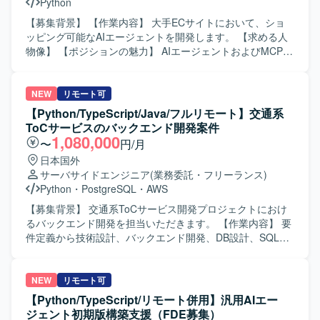
Python
ルを用いて課題解決を進める姿勢をお持ちの方を歓迎いた
します。 【ポジションの魅力】 実装したモデルの改善が売
【募集背景】 【作業内容】 大手ECサイトにおいて、ショ
上や滞在時間、継続率などのKPIに直接反映される環境で開
ッピング可能なAIエージェントを開発します。 【求める人
発していただけます。 既に本番稼働しているレコメンドエ
物像】 【ポジションの魅力】 AIエージェントおよびMCPサ
ンジンの次世代アーキテクチャを、自身の技術判断で設
ーバ開発に携わることができます。 【開発環境】 Python、
計・検証できる裁量があります。 高頻度かつ高密度な行動
LangChain、AutoGen、MCPサーバを使用します。
ログを活用し、精度の高いモデル設計と実験を行うことが
NEW
リモート可
できます。 レコメンドにとどまらず、UGCパーソナライズ
【Python/TypeScript/Java/フルリモート】交通系
や広告配信最適化など、幅広いML活用領域に関わりながら
ToCサービスのバックエンド開発案件
キャリアを広げていただけます。 AIツールを前提とした開
1,080,000
〜
円/月
発スタイルの中で、少人数でもスピードと品質を両立する
日本国外
経験を積んでいただけます。 【開発環境】 データ基盤・分
サーバサイドエンジニア
(業務委託・フリーランス)
析にはBigQuery、Dataform、Python、Looker Studioを利用
Python
・
PostgreSQL
・
AWS
しております。 ML基盤としてGoogle CloudのVertex AIや
Cloud Spannerなどを利用しております。 AI/LLMツールと
【募集背景】 交通系ToCサービス開発プロジェクトにおけ
してClaude Code、Cursor、Codex、GitHub Copilotなどを
るバックエンド開発を担当いただきます。 【作業内容】 要
活用しております。 その他のツールとしてGitHub、Slack、
件定義から技術設計、バックエンド開発、DB設計、SQL実
Notionなどを利用しております。
装、パフォーマンスチューニング、プロダクトリリース対
応を担当いただきます。 【求める人物像】 【ポジションの
魅力】 交通系のToC向けサービス開発に携わることができ
NEW
リモート可
ます。 【開発環境】 Python、TypeScript、Java、
【Python/TypeScript/リモート併用】汎用AIエー
PostgreSQL、Oracle、SQL Server、BigQuery、AWS、
ジェント初期版構築支援（FDE募集）