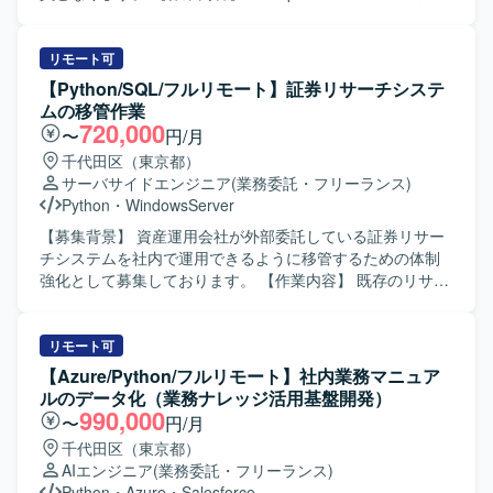
端領域の知見を実務を通じて蓄積していただけます。設計
存バッチをk8sコンテナベース構成へ移行いたします。 ・バ
から検証まで一貫して関われるため、技術的な裁量と学習
ッチシステムからdbt部分を分離いたします。 ・既存バッチ
機会が大きいポジションです。 【開発環境】 Python、
の処理フローを整理し、運用負荷軽減と可読性向上を図り
リモート可
FastAPI、Flask、LLM、LangChain、LangGraph、RAG、
ます。 ・Youtubeの既存バッチの保守作業を行います。 ・
【Python/SQL/フルリモート】証券リサーチシステ
Azure、AKS、Foundry、AI Search、音声認識AIを利用して
新バッチの設計および開発を行います。 【求める人物像】
ムの移管作業
開発を行っております。
・既存システムの構造を理解しながら主体的に改善提案が
720,000
〜
円/月
できる方を求めております。 ・バッチ処理やデータ基盤に
千代田区（東京都）
関する知見を活かし、周囲と連携しながら業務を進められ
サーバサイドエンジニア
(業務委託・フリーランス)
る方を求めております。 【ポジションの魅力】 ・ライブ配
Python
・
WindowsServer
信事業におけるデータ基盤の中核部分の改善に携わること
ができます。 ・k8sコンテナベース構成やdbtなどモダンな
【募集背景】 資産運用会社が外部委託している証券リサー
データ基盤技術に関わる経験を積むことができます。 【開
チシステムを社内で運用できるように移管するための体制
発環境】 ・Python ・dbt ・AWS ・k8sコンテナ基盤 ・
強化として募集しております。 【作業内容】 既存のリサー
GitHub
チシステムにおけるバッチプログラムを、Linuxサーバーか
らWindowsサーバーへ移行していただきます。具体的に
は、既存バッチのPythonへの書き換え、移行に伴うテスト
リモート可
の実施、リリース作業および運用対応を行っていただきま
【Azure/Python/フルリモート】社内業務マニュア
す。あわせて、必要に応じて新規バッチの設計・開発・テ
ルのデータ化（業務ナレッジ活用基盤開発）
ストもご対応いただきます。 【求める人物像】 業務要件に
990,000
〜
円/月
対して主体的かつ責任感を持って取り組んでいただける方
千代田区（東京都）
を求めております。適切なタイミングで進捗や成果、問題
AIエンジニア
(業務委託・フリーランス)
発生時の状況を分かりやすく報告・説明できる方を歓迎い
Python
・
Azure
・
Salesforce