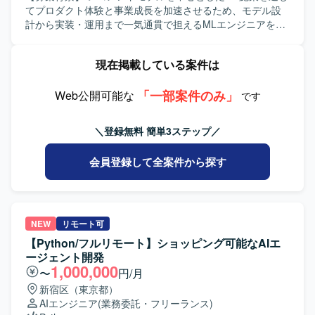
【求める人物像】 新しい状況を学び、それに適応できる有
てプロダクト体験と事業成長を加速させるため、モデル設
能な人材を求めています。常に影響型リーダーシップを発
計から実装・運用まで一気通貫で担えるMLエンジニアを募
揮し、あいまいさを許容しながら積極的な行動がとれ、協
集しております。 【作業内容】 レコメンドモデル（Two-
調性があり、探究心をもっている方を歓迎いたします。成
Tower、LightGBM等）の設計・実装・チューニングを行っ
現在掲載している案件は
果をあげるために必要なスキルを備え、礼儀正しく謙虚で
ていただきます。 特徴量エンジニアリングの実装やオフラ
ある方を求めています。 【ポジションの魅力】 太陽光発電
イン・オンライン評価指標の設計を担当していただきま
所ソリューションや蓄電所ソリューションに関するクラウ
「一部案件のみ」
す。 A/Bテストの設計・実施・効果検証を通じたモデル改善
Web公開可能な
です
ドソリューションの企画からPoC、ローンチまで一連のプ
のPDCAを推進していただきます。 モデルのプロダクショ
ロセスに関わることができます。 【開発環境】 生成AI技術
ン化や基盤上への実装・最適化を行っていただきます。 ML
＼登録無料 簡単3ステップ／
やLLMを活用したPoC開発およびAIアプリケーション開発を
施策に関する技術的意思決定を行い、PdMなど他職能メン
行っていただきます。
バーと連携しながら開発を進めていただきます。 レコメン
会員登録して全案件から探す
ドアーキテクチャの進化やコールドスタート問題への対
応、リアルタイム性向上などの課題に対して、実装レベル
で解決策を設計・実装していただきます。 UGCのパーソナ
ライズ、広告配信最適化、ダイナミックプライシングな
ど、新たなML活用領域に対してモデル設計・実装を行って
NEW
リモート可
いただきます。 【求める人物像】 「日常に楽しさを」「新
【Python/フルリモート】ショッピング可能なAIエ
しい生活圏のカタチをつくる」といったミッションに共感
ージェント開発
し、変化の大きい環境で挑戦したいと考えている方を求め
1,000,000
〜
円/月
ております。 EC体験の可能性に関心を持ち、ソフトウェア
新宿区（東京都）
を軸に大きなチャレンジを行いたい方に参画していただき
AIエンジニア
(業務委託・フリーランス)
たいです。 事業インパクトを意識しながら、データとモデ