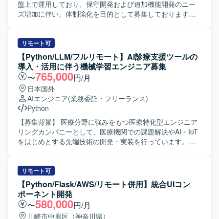
行プロジェクトに携わることで、API連携やデータ移行に関
盤上で運用しており、保守開発および追加機能開発のニー
する専門性を高めることができます。社内ナレッジ基盤の
ズ増加に伴い、体制強化を目的として募集しております。
再構築に直接関わることで、業務効率化や情報共有の高度
【作業内容】 AWS上で稼働する業務系Webアプリに対し
化に貢献できるポジションです。 【開発環境】 言語は
て、Django/Pythonを用いたバックエンド保守開発および追
Pythonを使用し、Dockerコンテナ上で実行する環境となり
加機能開発をご担当いただきます。既存機能の改修、不具
リモート可
ます。バージョン管理にはGitHubを利用いたします。
合対応、認証まわりや画面機能追加、マスタ変更に伴うバ
【Python/LLM/フルリモート】AI診療支援ツールの
ックエンド対応を行っていただきます。AWS環境上で稼働
導入・活用に伴う機械学習エンジニア募集
するWebアプリのログ確認や原因調査、本番リリース前後
765,000
〜
円/月
の改修・検証・リリース支援、設計書・テスト仕様書・リ
日本国外
リース関連資料などのドキュメント更新もお任せいたしま
AIエンジニア
(業務委託・フリーランス)
す。必要に応じてフロントエンド側の調査や軽微な修正支
Python
援も行っていただきます。 【求める人物像】 既存システム
の構造を理解しながら、自ら調査し主体的に課題解決に取
【募集背景】 医療分野に強みをもつ医療特化型エンジニア
り組んでいただける方を求めております。チームメンバー
リングカンパニーとして、医療機関での課題解決やAI・IoT
と協調しつつ、ドキュメント作成やレビュー指摘対応など
をはじめとする先端技術の開発・実装を行っています。生
も丁寧に行っていただける方が望ましいです。 【ポジショ
成AIを活用した新しいサービス開発を加速させるため、機
ンの魅力】 複数の業務系Webアプリを同一基盤で扱うた
械学習エンジニアを募集しています。 【作業内容】 AI診療
め、共通基盤の理解を深めながら幅広いドメインの機能開
支援ツールの導入・活用を支援しつつ、顧客からのフィー
リモート可
発・保守に関わることができます。リリース前後の改修や
ドバックをプロダクト改善へつなげていただきます。 ・機
【Python/Flask/AWS/リモート併用】統合UIコン
検証、障害調査など、サービスライフサイクル全体に携わ
械学習モデルの開発・運用（NLP、生成AIを中心としたモデ
ポーネント開発
ることで、バックエンドエンジニアとしての経験を総合的
ル活用） ・プロンプト設計・チューニングを含むプロンプ
580,000
〜
円/月
に積むことができます。 【開発環境】 Django/Pythonを用
トエンジニア業務 ・カスタマーサクセスと連携した要件整
川崎市中原区（神奈川県）