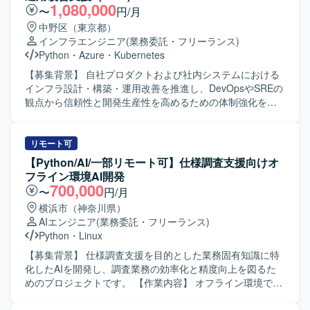
1,080,000
〜
円/月
中野区（東京都）
インフラエンジニア
(業務委託・フリーランス)
Python
・
Azure
・
Kubernetes
【募集背景】 自社プロダクトおよび社内システムにおける
インフラ設計・構築・運用改善を推進し、DevOpsやSREの
観点から信頼性と開発生産性を高めるための体制強化を行
うための募集です。 【作業内容】 自社プロダクトおよび社
内システムのインフラ設計・構築・運用改善をリードして
いただきます。会計データを扱う高いセキュリティ要件を
リモート可
満たしながら、開発チームが迅速かつ安全にデプロイでき
【Python/AI/一部リモート可】仕様調査支援向けオ
る環境を構築していただきます。SLI/SLOによる信頼性の指
フライン環境AI開発
標化、IaCによる再現性のある基盤づくり、監視・オブザー
700,000
〜
円/月
バビリティ基盤の整備を通じて、属人化しない運用体制を
横浜市（神奈川県）
組織に根付かせていただきます。 【求める人物像】 インフ
AIエンジニア
(業務委託・フリーランス)
ラやSRE領域に強い関心を持ち、DevOpsの推進や運用改善
Python
・
Linux
に主体的に取り組んでいただける方を求めています。開発
チームと連携しながら、信頼性向上とデリバリー速度の両
【募集背景】 仕様調査支援を目的とした業務固有知識に特
立を意識して行動できる方が望ましいです。 【ポジション
化したAIを開発し、調査業務の効率化と精度向上を図るた
の魅力】 自社プロダクトと社内システムの双方に関わりな
めのプロジェクトです。 【作業内容】 オフライン環境で利
がら、クラウドインフラ、IaC、監視基盤、DevOpsなど
用可能な仕様調査支援向けAIの開発を行っていただきま
SRE領域全般をリードできるポジションです。会計データ