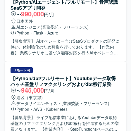
【Python/AIエージェント/フルリモート】音声認識
まで一貫して担当していただきます。既存のレガシーDBか
SaaSアプリ開発
らのデータ移行や、Python・React・Next.jsを用いた関連ア
990,000
〜
円/月
プリケーション開発、セキュリティ面を考慮した設計・実
日本国外
装にも関わっていただきます。 【求める人物像】 お客様と
AIエンジニア
(業務委託・フリーランス)
積極的にコミュニケーションを取りながら、自ら課題を把
Python
・
Flask
・
Azure
握し提案・推進していける方を求めています。納期や品質
を意識しつつ、チームメンバーと連携して柔軟に対応でき
【募集背景】 AIオペレーター向けSaaSプロダクトの開発に
る方が望ましいです。 【ポジションの魅力】 飲食チェーン
伴い、体制強化のため募集を行っております。 【作業内
の売上データを活用したマーケティング基盤の構築を通じ
容】 業務シナリオに基づき顧客対応を行うAIオペレーター
て、データ収集から分析まで一連のDX開発に関わることが
のSaaS開発を担当していただきます。個社ごとにアプリケ
できます。AWSなどクラウドサービスやBIツールを幅広く
ーション設計を行い、プロンプトチューニングやAIエージ
扱うことで、データ基盤構築やクラウド移行のスキルを高
ェント開発を通じて最適な対話フローを構築していただき
リモート可
めることができ、今後のキャリア形成にもつながるポジシ
ます。また、AIエージェントのタスク分解やツール連携、
【Python/dbt/フルリモート】Youtubeデータ取得
ョンです。 【開発環境】 AWSを中心としたクラウド環境上
ワークフロー設計、エージェント精度向上のための評価指
バッチ基盤リファクタリングおよびdbt移行業務
で、Oracle・MySQLなどのデータベースを用いたデータ基
標設計や改善サイクル設計、RAG最適化などにも携わって
945,000
〜
円/月
盤を構築します。Python、React、Next.jsなどを利用したア
いただきます。 【求める人物像】 生成AIやLLM技術への関
港区（東京都）
プリケーション開発や、BIツールによるデータ可視化を行
心が高く、新しい技術要素を自らキャッチアップしながら
データサイエンティスト
(業務委託・フリーランス)
います。
プロダクトに取り込んでいける方を求めております。チー
Python
・
AWS
・
Kubernetes
ムメンバーと協調しつつも、自走的に課題を発見し解決へ
と導ける方を歓迎いたします。 【ポジションの魅力】 音声
【募集背景】 ライブ配信事業におけるYoutubeデータ取得
認識とAIエージェント技術を組み合わせたSaaSプロダクト
基盤のリファクタリングおよびdbt移行を推進するための増
の中核に関わることができ、LLM連携やRAG最適化など先
員となります。 【作業内容】 ・StepFunctionsベースの既