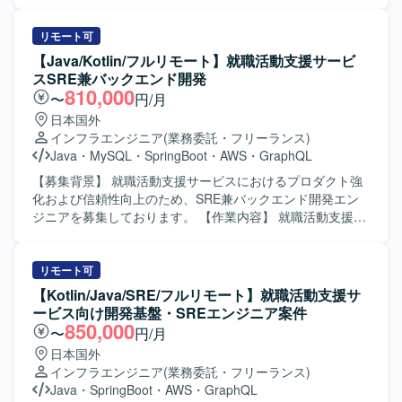
強化と新機能開発を推進する必要があるためバックエンド
エンジニアを増員いたします。 【作業内容】 モビリティ
×Fintech領域における与信・車両・回収など複雑なドメイ
リモート可
ンを扱うコアロジックの設計・実装を担当いただきます。
【Java/Kotlin/フルリモート】就職活動支援サービ
RESTおよびGraphQLによるAPI設計と実装、スキーマやデ
スSRE兼バックエンド開発
ータモデル設計、外部サービスとの連携、非同期やバッチ
810,000
〜
円/月
処理の設計・開発、パフォーマンス最適化など幅広くご対
日本国外
応いただきます。また、設計レビューやコード品質の維
インフラエンジニア
(業務委託・フリーランス)
持・改善にも取り組んでいただきます。 【求める人物像】
Java
・
MySQL
・
SpringBoot
・
AWS
・
GraphQL
曖昧な要件を自ら整理し、仕様レベルからタスクへ分解し
て設計に落とし込める主体性のある方を求めています。採
【募集背景】 就職活動支援サービスにおけるプロダクト強
用技術や設計方針の選定理由を論理的に説明でき、関係者
化および信頼性向上のため、SRE兼バックエンド開発エン
と円滑にコミュニケーションを取りながら合意形成ができ
ジニアを募集しております。 【作業内容】 就職活動支援サ
る方を歓迎いたします。事業KPIやプロダクトの価値向上を
ービスにて、Webアプリケーション開発をご担当いただき
意識して開発に取り組める方にマッチいたします。 【ポジ
ます。また、プロダクト全体に関わる技術やツール、ソフ
ションの魅力】 モビリティとFintechが交差する領域で、与
トウェアの選定と導入、セキュリティやガイドラインの策
リモート可
信や決済など事業の中核となるコアロジックを担当できる
定を行っていただきます。さらに、インフラ環境の構築・
【Kotlin/Java/SRE/フルリモート】就職活動支援サ
ため、ビジネスインパクトの大きい開発に携わることがで
運用、デリバリーの構築・運用、サービスの運用・推進・
ービス向け開発基盤・SREエンジニア案件
きます。APIやデータモデル設計から非同期処理、パフォー
監視などを一貫してご対応いただきます。 【求める人物
850,000
〜
円/月
マンスチューニングまで一貫して関与でき、モダンな技術
像】 中長期の視野を持ち、仕組みで課題解決を図る思考を
日本国外
スタックを選定しながらアーキテクチャ設計にも関われる
お持ちの方を求めております。個人よりもチーム成果を重
インフラエンジニア
(業務委託・フリーランス)
環境です。 【開発環境】 言語やフレームワークはプロジェ
視し、主体的にコミュニケーションを取りながら能動的に
Java
・
SpringBoot
・
AWS
・
GraphQL
クトに応じてモダンな技術スタックから選定いたします。
プロジェクトを推進できる方、事業会社人格で動ける方を