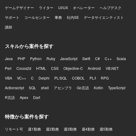
ゲームデザイナー
ライター
UI/UX
オペレーター
ヘルプデスク
サポート
コールセンター
事務
社内SE
データサイエンティスト
講師
スキルから案件を探す
Java
PHP
Python
Ruby
JavaScript
Swift
C#
C++
Scala
Perl
Cocos2d
HTML
CSS
Objective-C
Android
VB.NET
VBA
VC++
C
Delphi
PL/SQL
COBOL
PL/I
RPG
Actionscript
SQL
shell
アセンブラ
Go言語
Kotlin
TypeScript
R言語
Apex
Dart
特徴から案件を探す
リモート可
週1勤務
週2勤務
週3勤務
週4勤務
週5勤務