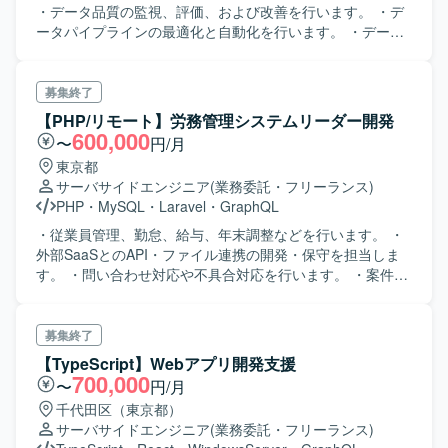
・データ品質の監視、評価、および改善を行います。 ・デ
ータパイプラインの最適化と自動化を行います。 ・データ
ガバナンスおよびデータ管理のベストプラクティスを導入
し実践します。 ・データベースおよびデータウェアハウス
の管理を行います。 ・データセキュリティとプライバシー
募集終了
を確保します。 ・データアナリストチームおよび開発チー
【PHP/リモート】労務管理システムリーダー開発
ムと連携します。
600,000
〜
円/月
東京都
サーバサイドエンジニア
(業務委託・フリーランス)
PHP
・
MySQL
・
Laravel
・
GraphQL
・従業員管理、勤怠、給与、年末調整などを行います。 ・
外部SaaSとのAPI・ファイル連携の開発・保守を担当しま
す。 ・問い合わせ対応や不具合対応を行います。 ・案件全
体で複数チームがあり開発だけで100名以上います。それぞ
れのチームでの協力が求められます。
募集終了
【TypeScript】Webアプリ開発支援
700,000
〜
円/月
千代田区（東京都）
サーバサイドエンジニア
(業務委託・フリーランス)