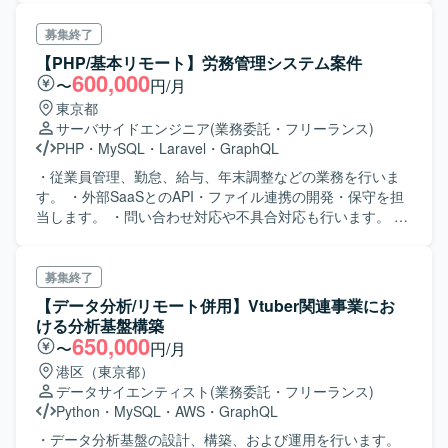
を担当します。
募集終了
【PHP/基本リモート】労務管理システム案件
600,000
〜
円/月
東京都
サーバサイドエンジニア
(業務委託・フリーランス)
PHP
・
MySQL
・
Laravel
・
GraphQL
・従業員管理、勤怠、給与、年末調整などの業務を行いま
す。 ・外部SaaSとのAPI・ファイル連携の開発・保守を担
当します。 ・問い合わせ対応や不具合対応も行います。 ・
案件全体で複数チームがあり、開発だけで100名以上の規模
があります。その中でも外部連携チームでご活躍いただき
ます。 ・大規模システムの中で外部連携チームは主に20テ
募集終了
ーブルほどを使用します。
【データ分析/リモート併用】Vtuber関連事業にお
ける分析基盤構築
650,000
〜
円/月
港区（東京都）
データサイエンティスト
(業務委託・フリーランス)
Python
・
MySQL
・
AWS
・
GraphQL
・データ分析基盤の設計、構築、および運用を行います。