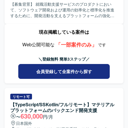
APIはRESTおよびGraphQLを用い、クラウド基盤上で非同
歓迎いたします。 【ポジションの魅力】 SREとバックエン
【募集背景】 就職活動支援サービスのプロダクトにおい
期処理やバッチ処理を行う構成です。Gitやチャットツール
ド開発の両面からプロダクト全体に関与でき、技術選定や
て、ソフトウェア開発および運用の効率化と標準化を推進
を利用し、アジャイルやスクラム開発プロセスで進行いた
ガイドライン策定など上流からサービス運用まで幅広い領
するために、開発活動を支えるプラットフォームの強化が
します。
域に裁量を持って携わることができます。クラウドやコン
求められております。 【作業内容】 就職活動支援サービス
テナ、モニタリングなど最新の技術スタックを活用しなが
のプロダクトにおいて、サブサービスや信頼性基盤、AI開
現在掲載している案件は
ら、サービスの信頼性向上に直接貢献できる環境です。
発ツールなどを含む開発基盤の構築と運用をご担当いただ
【開発環境】 サーバサイド：Kotlin/Java, SpringBoot, DGS
きます。具体的には、インフラ環境およびデリバリーの構
framework(GraphQL), Kotest, spock(groovy), LocalStack,
「一部案件のみ」
築・運用、サービスの運用・推進・監視、プロダクト全体
Web公開可能な
です
Playwright など フロントエンド：React, Apollo, TypeScript,
で利用する技術やツール、ソフトウェアの選定と導入、セ
Knockout, webpack, Storybook, Jest など モバイルアプ
キュリティやガイドラインの策定、AI開発ツールの検証・
＼登録無料 簡単3ステップ／
リ：SwiftUI, MagicPod など クラウドサービス：
導入などに携わっていただきます。 【求める人物像】 開発
AWS（fargate, rds, sqs, redshift など）、GCP（firebase,
基盤全体を俯瞰しながら、主体的に課題を捉えて改善提案
会員登録して全案件から探す
bigquery など）、CI/CD：GitHub Actions、Docker,
と実行ができる方を求めております。各種ツールや新技術
SendGrid, Datadog, Sentry など デザイン：Figma など コ
の導入に前向きで、関係者と連携しながらプロダクト全体
ミュニケーション他：GitHub Enterprise Cloud, Notion,
の生産性と信頼性向上に取り組んでいただける方が望まし
Slack, Google Meet, Zoom, Discord など
いです。 【ポジションの魅力】 サービス全体を支えるプラ
ットフォーム領域に深く関わることで、インフラからアプ
リモート可
リケーションまで幅広い技術スタックに携わることができ
【TypeScript/SSKotlin/フルリモート】マテリアル
ます。技術選定やガイドライン策定など、テックリードと
プラットフォームのバックエンド開発支援
してプロダクトの技術的方向性に影響を与えられる環境で
630,000
〜
円/月
す。AI開発ツールの検証・導入など、新しい領域にもチャ
日本国外
レンジしていただけます。 【開発環境】 サーバサイド：