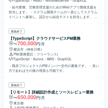
TypeScript
・
React
・
WindowsServer
・
GraphQL
・給与業務、労務管理支援のためのWebアプリ開発支援を
担当します。 ・スクラム開発チームの一員としてスクラム
イベントへ参加し、設計から結合テストを担当します。 ・
フロントエンドとバックエンドの両方を担当します。
募集終了
【TypeScript】クラウドサービスPM業務
700,000
〜
円/月
横浜市（神奈川県）
PM
(業務委託・フリーランス)
TypeScript
・
Aurora
・
AWS
・
GraphQL
・既存プロジェクトのPMメンバー交代の募集です。 ・良い
方であればその後の増員も可能です。
募集終了
【リモート】詳細設計作成とソースレビュー業務
650,000
〜
円/月
東京都
上級SE
(業務委託・フリーランス)