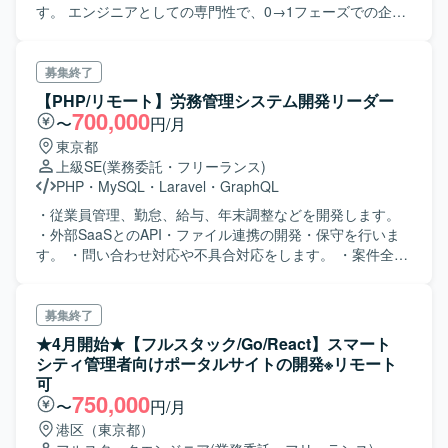
す。 エンジニアとしての専門性で、0→1フェーズでの企
画・ビジネス検討からスタートして、UI/UXデザインのブラ
ッシュアップ、MVPの開発、リリース後のスケールアップ
まで総合的にエンジニアリングを支援しています。 複数人
募集終了
のエンジニアで開発チームを組成し、チームリーダーとし
【PHP/リモート】労務管理システム開発リーダー
てチーム開発の進行に責任を持っていただきます。また、
700,000
〜
円/月
ご自身でもコードを書き、プロジェクトの進行に貢献して
東京都
いただきます。
上級SE
(業務委託・フリーランス)
PHP
・
MySQL
・
Laravel
・
GraphQL
・従業員管理、勤怠、給与、年末調整などを開発します。
・外部SaaSとのAPI・ファイル連携の開発・保守を行いま
す。 ・問い合わせ対応や不具合対応をします。 ・案件全体
で複数チームがあり、開発だけで100名以上の中で、小規模
な外部連携チームに加わります。
募集終了
★4月開始★【フルスタック/Go/React】スマート
シティ管理者向けポータルサイトの開発※リモート
可
750,000
〜
円/月
港区（東京都）