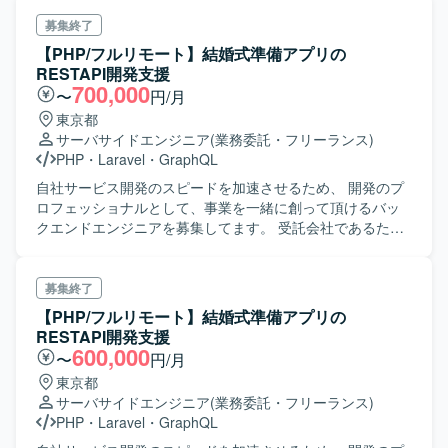
ョンです。 ＜開発環境＞ Cloud Platform: AWS / GCP
Backend : Node.js / Elixir / etc. Frontend : React / Swift /
募集終了
Typescript / etc. Framework : Vue.js / Phoenix / etc.
【PHP/フルリモート】結婚式準備アプリの
Database : MongoDB /PostgreSQL / MySQL etc.
RESTAPI開発支援
700,000
〜
円/月
東京都
サーバサイドエンジニア
(業務委託・フリーランス)
PHP
・
Laravel
・
GraphQL
自社サービス開発のスピードを加速させるため、 開発のプ
ロフェッショナルとして、事業を一緒に創って頂けるバッ
クエンドエンジニアを募集してます。 受託会社であるた
め、他にも複数案件を受注しておりスキル次第では別件へ
のアサインも考慮されます。 ※詳しくは面談時に説明
募集終了
【PHP/フルリモート】結婚式準備アプリの
RESTAPI開発支援
600,000
〜
円/月
東京都
サーバサイドエンジニア
(業務委託・フリーランス)
PHP
・
Laravel
・
GraphQL