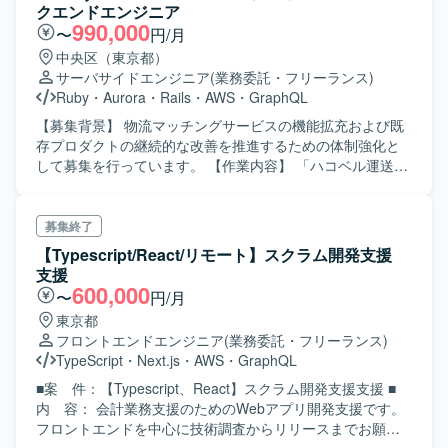
ャ、モジュラーモノリス 開発ツール: Devin、Claude
境やデリバリーの構築・運用、サービスの運用・推進・監
クエンドエンジニア
code、GitHub、Notion、Figma コミュニケーションツール:
視、プロダクト全体に関わる技術やツール、ソフトウェア
990,000
〜
円/月
Slack、Meet、Zoom、Linear
の選定と導入、セキュリティやガイドラインの策定、AI開
中央区（東京都）
発ツールの検証や導入などを行っていただきます。 【求め
サーバサイドエンジニア
(業務委託・フリーランス)
る人物像】 中長期の視野を持ち、自分で手を動かすだけで
Ruby
・
Aurora
・
Rails
・
AWS
・
GraphQL
なく仕組みで課題を解決する思考をお持ちの方を求めてお
ります。個人の成果よりもチームとしての成果を重視し、
【募集背景】 物流マッチングサービスの機能拡充および既
事業会社人格で主体的に動ける方、主体的にコミュニケー
存プロダクトの継続的な改善を推進するための体制強化と
ションを取り能動的にプロジェクトを推進できる方にマッ
して募集を行っています。 【作業内容】 「ハコベル運送手
チするポジションです。 【ポジションの魅力】 就職活動支
配」と「ハコベル運送手配PLUS」の2つのプロダクトにお
援サービスという社会的インパクトの大きいプロダクトに
けるバックエンド機能の設計・実装・運用を担当していた
おいて、プラットフォームや信頼性基盤の整備を通じて、
だきます。新機能追加や既存機能の改善、パフォーマンス
募集終了
開発組織全体の生産性や品質向上に直結する業務に携わる
チューニングなどを行いながら、事業要件をプロダクトに
【Typescript/React/リモート】スクラム開発支援
ことができます。AI開発ツールやモニタリング基盤など最
反映していきます。 【求める人物像】 プロダクトや事業の
支援
新の技術要素に関わりながら、技術選定やガイドライン策
課題を理解しながら主体的に開発を進めていただける方を
600,000
〜
円/月
定などテックリードとしての経験を積むことができます。
求めています。チームでの開発を重視し、ペア/モブプログ
東京都
【開発環境】 サーバサイドは Kotlin/Java、SpringBoot、
ラミングなどの開発スタイルにも柔軟に取り組んでいただ
フロントエンドエンジニア
(業務委託・フリーランス)
DGS framework（GraphQL）、Kotest、
ける方、AIツールなど新しい技術の活用にも前向きに取り
TypeScript
・
Next.js
・
AWS
・
GraphQL
spock（groovy）、LocalStack、Playwright などを利用して
組んでいただける方が望ましいです。 【ポジションの魅
おります。フロントエンドは React、Apollo、TypeScript、
力】 物流マッチングサービスの中核となるバックエンド開
■案 件：【Typescript、React】スクラム開発支援支援 ■
Knockout、webpack、Storybook、Jest を用いておりま
発に携わることができ、複数プロダクトの機能開発・運用
内 容： 会計業務支援のためのWebアプリ開発支援です。
す。モバイルアプリは SwiftUI、MagicPod を利用しており
を通じてスケーラブルなアーキテクチャ設計やクラウドネ
フロントエンドを中心に技術調査からリリースまでお願い
ます。クラウドサービスは主に AWS（fargate、rds、sqs、
イティブな環境での開発経験を積むことができます。AI駆