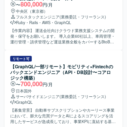
800,000
〜
円/月
中央区（東京都）
フルスタックエンジニア
(業務委託・フリーランス)
Ruby
・
Rails
・
AWS
・
GraphQL
【作業内容】 運送会社向けクラウド業務支援システムの開
発・保守をお願いします。 導入企業60社以上、車両管理・
運行管理・請求管理など運送業務全般をカバーするBtoB
SaaSです。 新機能の設計・実装（バックエンド / フロント
エンド）を行います。 GraphQL APIの設計・実装を行いま
す。 既存機能の改善・バグ修正を行います。 コードレビュ
リモート可
ー、テスト整備を行います。 PMI（事業譲渡後の統合）に
【GraphQL/一部リモート】モビリティ×Fintechの
伴うシステム改善を行います。 【開発環境】 フレームワー
バックエンドエンジニア（API・DB設計〜コアロ
ク : Ruby 3.2 / Rails 7.1 フロントエンド : React 18 /
ジック構築）
TypeScript 5.1 / Apollo Client (GraphQL) デザインツール：
700,000
〜
円/月
Figma など データベース : Amazon RDS インフラ : AWS
日本国外
(ECS) バージョン管理 : Git/GitHub コミュニケーション/タ
サーバサイドエンジニア
(業務委託・フリーランス)
スク管理 : Slack, Google Meet, Notion を利用しています。
GraphQL
【募集背景】 自動車サブスクリプションやカーリース事業
において、膨大な売買データとAIによるスコアリングを活
用したサービスが急成長しており、事業KPIに直結する基盤