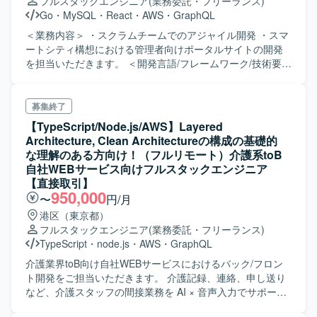
フルスタックエンジニア
(業務委託・フリーランス)
Go
・
MySQL
・
React
・
AWS
・
GraphQL
＜業務内容＞ ・スクラムチームでのアジャイル開発 ・スマ
ートシティ構想における管理者向けポータルサイトの開発
を担当いただきます。 ＜開発言語/フレームワーク/技術要素
＞ ・
AWS（EC2/Lambda/S3/CloudFormation/Cognito/VPC/RDS/Dyna
他) ・React/Next.js等のフレームワーク ・
募集終了
Go/TypeScript/JavaScript/C++(UnrealEngineで使うため) ・
【TypeScript/Node.js/AWS】Layered
Docker、GitHub、MySQL、GraphQL
Architecture, Clean Architectureの構成の基礎的
な理解のある方向け！（フルリモート）介護系toB
自社WEBサービス向けフルスタックエンジニア
【直接取引】
950,000
〜
円/月
港区（東京都）
フルスタックエンジニア
(業務委託・フリーランス)
TypeScript
・
node.js
・
AWS
・
GraphQL
介護業界toB向け自社WEBサービスにおけるバック/フロン
ト開発をご担当いただきます。 介護記録、連絡、申し送り
など、介護スタッフの間接業務を AI × 音声入力でサポート
する、 現場の声から生まれた AI アプリの開発を担うポジシ