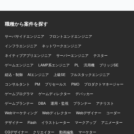
職種から案件を探す
サーバサイドエンジニア
フロントエンドエンジニア
インフラエンジニア
ネットワークエンジニア
ネイティブアプリエンジニア
サーバーエンジニア
テスター
ゲームエンジニア
LAMP系エンジニア
PL
汎用機
ブリッジSE
組込・制御
AIエンジニア
上級SE
フルスタックエンジニア
コンサルタント
PM
プリセールス
PMO
プロダクトマネージャー
ゲームプログラマ
ゲームディレクター
デバッカー
ゲームプランナー
DBA
運用・監視
プランナー
アナリスト
Webマーケティング
Webディレクター
Webデザイナー
コーダー
デザイナー
Flash
イラストレーター
マークアップ
アニメーター
CGデザイナー
クリエイター
動画編集
マーケター