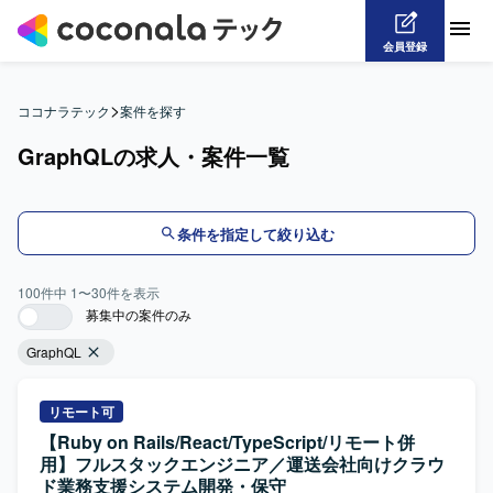
会員登録
>
ココナラテック
案件を探す
GraphQLの求人・案件一覧
条件を指定して絞り込む
100
件中
1
〜
30
件を表示
募集中の案件のみ
GraphQL
リモート可
【Ruby on Rails/React/TypeScript/リモート併
用】フルスタックエンジニア／運送会社向けクラウ
ド業務支援システム開発・保守