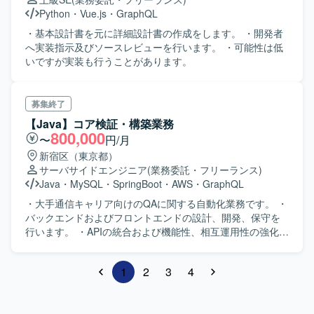
Python
・
Vue.js
・
GraphQL
・基本設計書を元に詳細設計書の作成をします。 ・開発者
へ実装指示及びソースレビューを行います。 ・可能性は低
いですが実装も行うことがあります。
募集終了
【Java】コア検証・構築業務
800,000
〜
円/月
新宿区（東京都）
サーバサイドエンジニア
(業務委託・フリーランス)
Java
・
MySQL
・
SpringBoot
・
AWS
・
GraphQL
・大手通信キャリア向けのQAに関する自動化業務です。 ・
バックエンドおよびフロントエンドの設計、開発、保守を
行います。 ・APIの統合および機能性、相互運用性の強化を
行います。 ・各種テストの実施や、自動化とAIツールの統
合によりパフォーマンスを強化します。 ・セキュリティ対
1
2
3
4
策の実装や、CI/CDデプロイメントの統合も担当します。