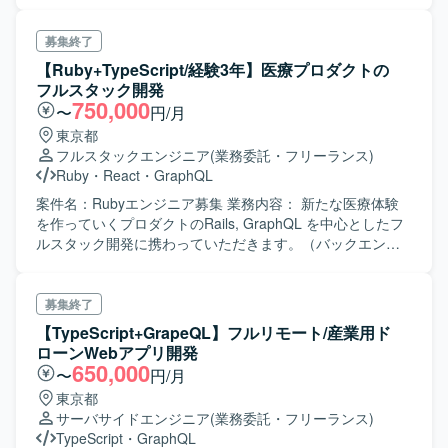
します。 スクラム開発中で、モブプロ/ペアプロを採用して
redshift など）と GCP（firebase、bigquery など）を利用
動開発や最新の開発ツールを活用したモダンな開発プロセ
います。 使用技術は下記のとおりです。 フロントエンド：
し、CI/CD は GitHub Actions、その他 Docker、SendGrid、
スに関わることができます。 【開発環境】 バックエンドは
Typescript（React、Next.js） バックエンド：C#、Entity
募集終了
Datadog、Sentry などを組み合わせております。デザイン
Ruby、Ruby on Rails、フロントエンドはTypeScript、
Framework 長期の大型案件で、随時増員の可能性がありま
【Ruby+TypeScript/経験3年】医療プロダクトの
は Figma、コミュニケーションは GitHub Enterprise
React、Next.js、Vue.jsを利用しています。インフラはAWS
す。 ＜スキル＞ ■必 須： ・フロントエンド周りの開発経
フルスタック開発
Cloud、Notion、Slack、Google Meet、Zoom、Discord な
上で構築されており、ECS、EC2、RDS/Aurora、
験 ・TypescriptとReactでの開発経験 ・自走でき技術調査の
750,000
〜
円/月
どを利用しております。
DynamoDB、S3、SQS、Lambdaなどを利用しています。
対応が可能な方 ・スクラム開発に意欲的に取り組んでいた
東京都
Dockerを用いたコンテナ環境で開発を行い、Git/GitHubに
だける方 ■尚 可： ・Next.jsのご経験 ・AWSサービスの利
フルスタックエンジニア
(業務委託・フリーランス)
よるバージョン管理、CircleCI、GitHub Actions、
用経験 ・Docker（コンテナ）の経験 ・GraphQLの知見
Ruby
・
React
・
GraphQL
CodeBuildによるCI/CDパイプラインを構築しています。AI
ツールとしてClaude Code、GitHub Copilot、Devin、
案件名：Rubyエンジニア募集 業務内容： 新たな医療体験
Geminiを活用し、コミュニケーションにはSlack、Notion、
を作っていくプロダクトのRails, GraphQL を中心としたフ
Google Workspaceを利用しています。
ルスタック開発に携わっていただきます。（バックエンド
7~8割、フロントエンド2~3割） ・リリースしたての成長中
のプロダクトで今後も多くの新機能開発を予定しておりま
す。 ・機能の設計から関わっていただくことを想定おり、
募集終了
PdM、デザイナー、エンジニアと意見交換をしながらプロ
【TypeScript+GrapeQL】フルリモート/産業用ド
ダクト開発していただけます。 ・コードレビューが必須の
ローンWebアプリ開発
チームで、相互にフィードバックしながら開発していただ
650,000
〜
円/月
けます。 ・モジュラモノリスアーキテクチャを模索中のプ
東京都
ロダクトに関わっていただけます。
サーバサイドエンジニア
(業務委託・フリーランス)
TypeScript
・
GraphQL