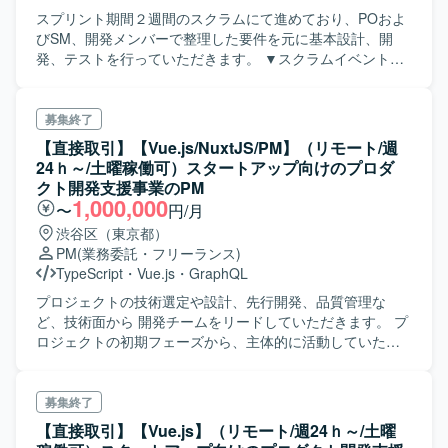
スプリント期間２週間のスクラムにて進めており、POおよ
びSM、開発メンバーで整理した要件を元に基本設計、開
発、テストを行っていただきます。 ▼スクラムイベントの
開催時間は以下の通りです。 デイリースクラム：月〜木
は10:00～10:30、金は13:30〜14:00 事前スプリントプラン
ニング：隔週月15:00〜16:00 スプリントレビュー／レトロ
募集終了
／スプリントプランニング：隔週火14:30～17:00 リファイ
【直接取引】【Vue.js/NuxtJS/PM】（リモート/週
ンメント：毎週木11:00～11:30、＋随時 中間レビュー：毎
24ｈ～/土曜稼働可）スタートアップ向けのプロダ
週金16:00～17:00
クト開発支援事業のPM
1,000,000
〜
円/月
渋谷区（東京都）
PM
(業務委託・フリーランス)
TypeScript
・
Vue.js
・
GraphQL
プロジェクトの技術選定や設計、先行開発、品質管理な
ど、技術面から 開発チームをリードしていただきます。 プ
ロジェクトの初期フェーズから、主体的に活動していただ
きます。システムアーキテクチャを決定し、ドキュメント
の整備方針を決定します。 開発が進行すると、命名規則の
運用やリファクタリング、プルリクエストのレビュー、メ
募集終了
ンバーの技術フォローなどを担当していただきます。
【直接取引】【Vue.js】（リモート/週24ｈ～/土曜