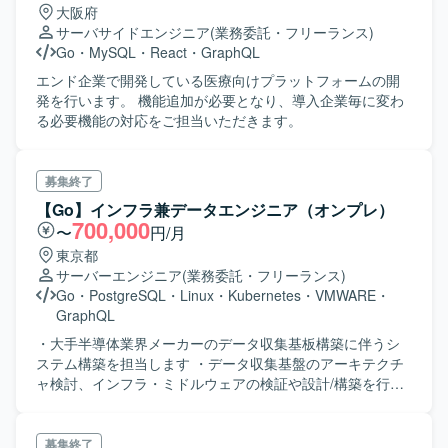
大阪府
サーバサイドエンジニア
(業務委託・フリーランス)
Go
・
MySQL
・
React
・
GraphQL
エンド企業で開発している医療向けプラットフォームの開
発を行います。 機能追加が必要となり、導入企業毎に変わ
る必要機能の対応をご担当いただきます。
募集終了
【Go】インフラ兼データエンジニア（オンプレ）
700,000
〜
円/月
東京都
サーバーエンジニア
(業務委託・フリーランス)
Go
・
PostgreSQL
・
Linux
・
Kubernetes
・
VMWARE
・
GraphQL
・大手半導体業界メーカーのデータ収集基板構築に伴うシ
ステム構築を担当します ・データ収集基盤のアーキテクチ
ャ検討、インフラ・ミドルウェアの検証や設計/構築を行い
ます ・既にファーストリリース済みで機能追加やセキュリ
ティ強化などの業務を担当します ・新しいデータ種の追加
といったデータエンジニア領域の業務も含まれます ・既存
募集終了