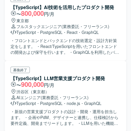
環境で発生した課題への対応を支援頂きます
【TypeScript】AI技術を活用したプロダクト開発
800,000
〜
円/月
東京都
フルスタックエンジニア
(業務委託・フリーランス)
TypeScript
・
PostgreSQL
・
React
・
GraphQL
・フロントエンドとバックエンドの技術選定・設計方針策
定をします。 ・React/TypeScriptを用いたフロントエンド
の開発および保守を行います。 ・GraphQLを利用したバッ
クエンドの開発および保守をします。 ・データベースの設
計、管理、最適化を担当します。 ・APIの設計および開発、
フロントエンドとバックエンドの統合テストを行います。
募集終了
【TypeScript】LLM営業支援プロダクト開発
900,000
〜
円/月
渋谷区（東京都）
AIエンジニア
(業務委託・フリーランス)
TypeScript
・
PostgreSQL
・
node.js
・
GraphQL
・新規の営業支援プロダクトの設計・開発・運用を担当し
ます。 ・企画やPdM、デザイナーと連携し、仕様検討から
要件定義、開発までリードします。 ・LLMを用いた機能の
設計・実装を行います。 ・クラウド環境の設計・運用管理