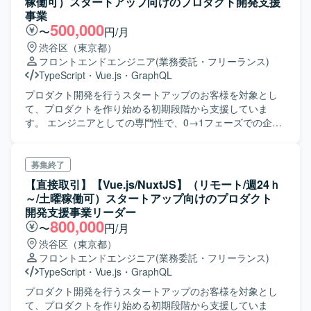
稼働可）スタートアップ向けのプロダクト開発支援
事業
500,000
〜
円/月
渋谷区（東京都）
フロントエンドエンジニア
(業務委託・フリーランス)
TypeScript
・
Vue.js
・
GraphQL
プロダクト開発を行うスタートアップのお客様を対象とし
て、プロダクトを作り始める初期段階から支援していま
す。 エンジニアとしての専門性で、0→1フェーズでの企
画・ビジネス検討からスタートして、UI/UXデザインのブラ
ッシュアップ、MVPの開発、リリース後のスケールアップ
まで総合的にエンジニアリングを支援しています。 基本的
募集終了
にはフロントエンドの設計～開発に携わりますが、スキル
【直接取引】【Vue.js/NuxtJS】（リモート/週24ｈ
やキャリアを鑑みてサーバサイドやインフラなど、領域を
～/土曜稼働可）スタートアップ向けのプロダクト
広げてプロダクト開発に必要な種々の業務を遂行していた
開発支援事業リーダー
だきます。
800,000
〜
円/月
渋谷区（東京都）
フロントエンドエンジニア
(業務委託・フリーランス)
TypeScript
・
Vue.js
・
GraphQL
プロダクト開発を行うスタートアップのお客様を対象とし
て、プロダクトを作り始める初期段階から支援していま