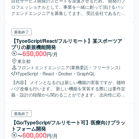
自社サービス開発のスピードを加速させるため、 開発のプ
ロフェッショナルとして、事業を一緒に創って頂けるバッ
クエンドエンジニアを募集してます。 受託会社であるた
め、他にも複数案件を受注しておりスキル次第では別件へ
のアサインも考慮されます。 ※詳しくは面談時に説明
募集終了
【TyoeScript/React/フルリモート】某スポーツア
プリの新規機能開発
650,000
〜
円/月
東京都
フロントエンドエンジニア
(業務委託・フリーランス)
TypeScript
・
React
・
Docker
・
GraphQL
【内容】 メインとなるのは新しい機能の実装ですが、随時
バグ改修も行います。 新しい機能を実装する際には要件定
義・設計の段階から関わることができます。 志向性に応じ
て、積極的にサーバー、Web、マネジメント経験も積める
よう配慮します。
募集終了
【Go/TypeScript/フルリモート可】医療向けプラッ
トフォーム開発
600,000
〜
円/月