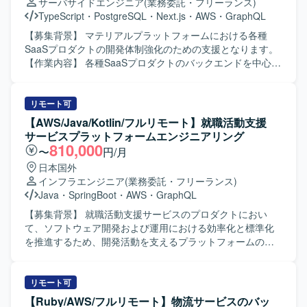
サーバサイドエンジニア
(業務委託・フリーランス)
Kotlin/Java、SpringBoot、DGS framework(GraphQL)、
TypeScript
・
PostgreSQL
・
Next.js
・
AWS
・
GraphQL
Kotest、spock(groovy)、LocalStack、Playwright フロント
エンド：React、Apollo、TypeScript、Knockout、
【募集背景】 マテリアルプラットフォームにおける各種
webpack、Storybook、Jest モバイルアプリ：SwiftUI、
SaaSプロダクトの開発体制強化のための支援となります。
MagicPod クラウドサービス：AWS（メイン）（fargate、
【作業内容】 各種SaaSプロダクトのバックエンドを中心と
rds、sqs、redshift など）、GCP（firebase、bigquery な
したアプリケーション開発を行っていただきます。 業務の
ど）、CI/Cd（GitHub Actions、Docker、SendGrid、
構造や担当者の関心事に向き合いながら、データモデリン
Datadog、Sentry） デザイン：Figma コミュニケーション
グをあるべき形に改善し続けていただきます。 場合によっ
リモート可
他：GitHub Enterprise Cloud、Notion、Slack、Google
ては、バックエンド以外の領域の開発にも携わっていただ
【AWS/Java/Kotlin/フルリモート】就職活動支援
Meet、Zoom、Discord
きます。 【求める人物像】 業務ドメインや担当者の関心事
サービスプラットフォームエンジニアリング
を丁寧に理解しながら、データモデルやアーキテクチャを
810,000
〜
円/月
継続的に改善していける方を求めています。 自社サービス
日本国外
開発の経験を活かし、主体的に技術選定や設計にも関わっ
インフラエンジニア
(業務委託・フリーランス)
ていただける方が望ましいです。 【ポジションの魅力】 各
Java
・
SpringBoot
・
AWS
・
GraphQL
種SaaSプロダクトのバックエンド開発を中心に、データモ
デリングやアーキテクチャ改善に深く関わることができま
【募集背景】 就職活動支援サービスのプロダクトにおい
す。 バックエンドだけでなくフロントエンドなど他領域に
て、ソフトウェア開発および運用における効率化と標準化
もチャレンジできる環境で、モダンな技術スタックを用い
を推進するため、開発活動を支えるプラットフォームの強
た開発経験を積むことができます。 【開発環境】 言語:
化を目的として募集しております。 【作業内容】 就職活動
TypeScript、SSKotlin FW: React/Next.js、Ktor、Exposed
支援サービスのプロダクトにて、サブサービスや信頼性基
バックエンド: GraphQL、PostgreSQL インフラ: AWS、
盤、AI開発ツールなどを含むプラットフォームの提供に関
リモート可
Terraform、Docker アーキテクチャ: クリーンアーキテクチ
わる業務をご担当いただきます。具体的には、インフラ環
【Ruby/AWS/フルリモート】物流サービスのバッ