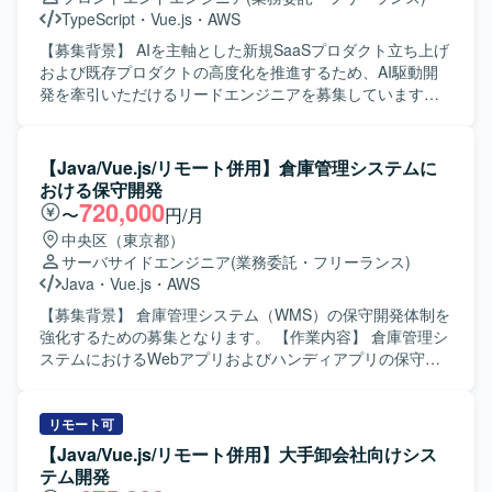
ています。アジャイルな開発スタイルに柔軟に対応でき、
TypeScript
・
Vue.js
・
AWS
関係者と円滑にコミュニケーションを取りながら主体的に
提案・推進いただける方が望ましいです。 【ポジションの
【募集背景】 AIを主軸とした新規SaaSプロダクト立ち上げ
魅力】 AI駆動開発を前提とした環境で、最新のAI支援ツー
および既存プロダクトの高度化を推進するため、AI駆動開
ルを活用しながらフロントエンド開発に携わることができ
発を牽引いただけるリードエンジニアを募集しています。
ます。大規模な通信キャリア系サービスに関わることで、
【作業内容】 ・AWS上で稼働する既存SaaSプロダクトの設
サービス改善の効果を実感しやすく、アジャイル開発の経
計・実装・改善対応を行います。 ・フロントエンド（Vue3
験をさらに深めることができます。 【開発環境】 Vue.js /
/ TypeScript）を中心に、バックエンド（Kotlin）まで横断し
【Java/Vue.js/リモート併用】倉庫管理システムに
AWS / GitHub Copilot / Scrum（アジャイル）
た機能開発を実施します。 ・サービス仕様の設計および検
おける保守開発
討を行い、要件の明確化から設計・実装・テストまで一貫
720,000
〜
円/月
して対応します。 ・インシデントや障害発生時の監視、原
中央区（東京都）
因調査および改善策の検討・実施を行います。 ・AIエージ
サーバサイドエンジニア
(業務委託・フリーランス)
ェントを前提とした開発フローの実践・改善を行い、チー
Java
・
Vue.js
・
AWS
ムへの浸透を図ります。 ・PO・エンジニア・QAからなる
開発チームと協働し、週次で成果物を確認しながら開発を
【募集背景】 倉庫管理システム（WMS）の保守開発体制を
推進します。 ・所属チーム担当領域における他部署との連
強化するための募集となります。 【作業内容】 倉庫管理シ
携や技術的リードを担います。 【求める人物像】 SaaSプ
ステムにおけるWebアプリおよびハンディアプリの保守開
ロダクトにおいて、フロントエンドの設計から実装、チー
発として、機能追加や改修対応を行っていただきます。基
ムの技術的牽引まで一貫して担ってこられた方を想定して
本設計以降の工程を担当し、既存機能の改善や新機能の追
います。特定言語の専門家にとどまらず、AIを活用しなが
加開発を実施していただきます。 【求める人物像】 基本設
リモート可
ら新しい技術スタックでも素早く立ち上げができる柔軟な
計から一人称で開発を進められる方を求めております。周
【Java/Vue.js/リモート併用】大手卸会社向けシス
思考をお持ちの方を求めています。フロントエンド技術に
囲とコミュニケーションを取りながら主体的に課題解決に
テム開発
精通しつつ、AI駆動開発のプラクティスを実務の中で磨い
取り組める方ですと望ましいです。 【ポジションの魅力】