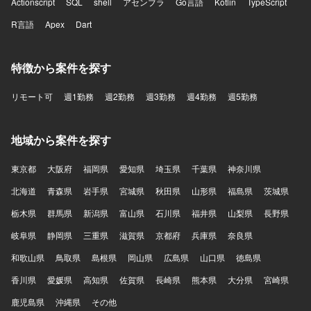
Actionscript
SQL
shell
アセンブラ
Go言語
Kotlin
TypeScript
R言語
Apex
Dart
特徴から案件を探す
リモート可
週1勤務
週2勤務
週3勤務
週4勤務
週5勤務
地域から案件を探す
東京都
大阪府
福岡県
愛知県
埼玉県
千葉県
神奈川県
北海道
青森県
岩手県
宮城県
秋田県
山形県
福島県
茨城県
栃木県
群馬県
新潟県
富山県
石川県
福井県
山梨県
長野県
岐阜県
静岡県
三重県
滋賀県
京都府
兵庫県
奈良県
和歌山県
鳥取県
島根県
岡山県
広島県
山口県
徳島県
香川県
愛媛県
高知県
佐賀県
長崎県
熊本県
大分県
宮崎県
鹿児島県
沖縄県
その他