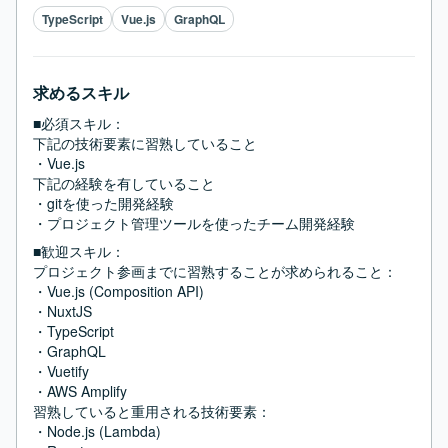
TypeScript
Vue.js
GraphQL
求めるスキル
■必須スキル：
下記の技術要素に習熟していること

・Vue.js

下記の経験を有していること

・gitを使った開発経験

・プロジェクト管理ツールを使ったチーム開発経験
■歓迎スキル：
プロジェクト参画までに習熟することが求められること：

・Vue.js (Composition API)

・NuxtJS

・TypeScript

・GraphQL

・Vuetify

・AWS Amplify

習熟していると重用される技術要素：

・Node.js (Lambda)
