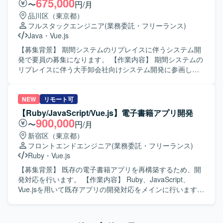
675,000
〜
円/月
ていきたい方にマッチします。 【ポジションの魅力】 AIを
倉庫管理システムという業務基幹に近い領域に携わること
品川区（東京都）
前提とした新規プロダクトを立ち上げ初期から手がけられ
で、業務知識とWebアプリ・モバイル開発スキルの双方を
フルスタックエンジニア
(業務委託・フリーランス)
る環境で、AI駆動開発を組織の中核能力として構築してい
高めていただけます。長期予定の案件のため、腰を据えて
Java
・
Vue.js
くフェーズに参画いただけます。Claude Code Max 20x プ
継続的にシステム改善に関わることができます。 【開発環
ランなどの先進的なAIツールを活用しながら、フロントエ
境】 Java、Vue.js、React、Android-kotlin、AWS を利用し
【募集背景】 期間システムのリプレイスに伴うシステム開
ンドを中心にバックエンドまで横断した技術選定やアーキ
たWebアプリおよびハンディアプリの開発環境となりま
発で要員の募集になります。 【作業内容】 期間システムの
テクチャ設計に関わることができます。AIエージェントを
す。
リプレイスに伴う大手卸会社向けシステム開発に参画し、
前提とした開発フローの設計・実践を通じて、開発組織全
基本設計から開発テストまで一貫して担当していただきま
体へのインパクトを発揮できるポジションです。 【開発環
す。バックエンドもしくはフロントエンドを担当領域とし
境】 ・フロントエンド：Vue3 / TypeScript ・サーバサイ
て、既存システムからの機能移行や改修、新機能実装など
NEW
リモート可
ド：Kotlin ・インフラ：AWS ・AI関連：AIエージェント、
を行っていただきます。 【求める人物像】 基本設計からテ
【Ruby/JavaScript/Vue.js】電子書籍アプリ開発
AIコーディング支援ツール（Claude Code Max 20x プラン
ストまで主体的に対応し、関係者とコミュニケーションを
900,000
〜
円/月
等） ・開発プロセス：アジャイル／スクラムをベースとし
取りながら着実に開発を進めていただける方を求めており
新宿区（東京都）
たチーム開発
ます。 【ポジションの魅力】 大手卸会社向けのシステム開
フロントエンドエンジニア
(業務委託・フリーランス)
発に長期で参画でき、フロントエンドとバックエンドのい
Ruby
・
Vue.js
ずれの領域でも開発経験を積むことができます。リプレイ
ス案件のため、既存システムの理解から新システムへの移
【募集背景】 既存の電子書籍アプリを再構築するため、開
行まで一連のプロセスに関わることができます。 【開発環
発対応を行います。 【作業内容】 Ruby、JavaScript、
境】 フロントエンドはVue.js、バックエンドはJavaとSQL
Vue.jsを用いて既存アプリの開発対応をメインに行います。
を用いたシステム開発になります。
【求める人物像】 【ポジションの魅力】 電子書籍アプリの
再構築および既存アプリ開発に携われます。 【開発環境】
Ruby、JavaScript、Vue.js、Backbone.jsを使用します。