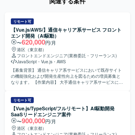
関連する案件
リモート可
【Vue.js/AWS/】通信キャリア系サービス フロント
エンド開発（AI駆動）
620,000
〜
円/月
港区（東京都）
フロントエンドエンジニア
(業務委託・フリーランス)
JavaScript
・
Vue.js
・
AWS
【募集背景】 通信キャリア系サービスにおいて既存サイト
の機能強化および開発生産性向上を図るための増員募集と
なります。 【作業内容】 大手通信キャリア系サービスにお
ける既存サイトの追加機能開発を担当していただきます。
Vue.jsベースのフロントエンド実装に加え、GitHub Copilot
などのAI支援ツールを活用したAI駆動開発を行います。要件
リモート可
や依頼内容をプロンプトへ構造化し実装へつなげるほか、
【Vue.js/TypeScript/フルリモート】AI駆動開発
アジャイル開発体制の中で継続的なサービス改善、仕様整
SaaSリードエンジニア案件
理や技術的な提案、AI生成物のレビューおよび品質担保も
900,000
〜
円/月
行っていただきます。 【求める人物像】 AI支援ツールを積
港区（東京都）
極的に活用しながら、自ら学習・改善していける方を求め
フロントエンドエンジニア
(業務委託・フリーランス)