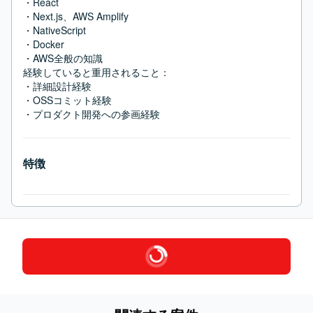
・React

・Next.js、AWS Amplify

・NativeScript

・Docker

・AWS全般の知識

経験していると重用されること：

・詳細設計経験

・OSSコミット経験

・プロダクト開発への参画経験
特徴