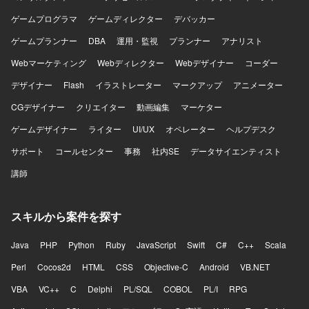
ゲームプログラマ
ゲームディレクター
デバッカー
ゲームプランナー
DBA
運用・監視
プランナー
アナリスト
Webマーケティング
Webディレクター
Webデザイナー
コーダー
デザイナー
Flash
イラストレーター
マークアップ
アニメーター
CGデザイナー
クリエイター
動画編集
マーケター
ゲームデザイナー
ライター
UI/UX
オペレーター
ヘルプデスク
サポート
コールセンター
事務
社内SE
データサイエンティスト
講師
スキルから案件を探す
Java
PHP
Python
Ruby
JavaScript
Swift
C#
C++
Scala
Perl
Cocos2d
HTML
CSS
Objective-C
Android
VB.NET
VBA
VC++
C
Delphi
PL/SQL
COBOL
PL/I
RPG