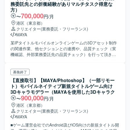
動画編集したい方はアンマッチかと思います。 新規のプロ
務委託先との折衝経験がありマルチタスク得意な
ジェクトになるので、業務内容は不確定要素が多いです
方）
が、お互い方針や進め方を擦り合わせながら進めていけれ
700,000
〜
円/月
ばと思います。
港区（東京都）
クリエイター
(業務委託・フリーランス)
MAYA
某IPタイトルモバイルオンラインゲームの3Dアセット制作
の関連作業、他セクションとの連携や、品質チェック（実
機確認、外部業務委託先の品質チェック）を行って頂きま
す。 具合的には主に下記のような業務を行っていただきま
す。 ・他セクションとの連携、制作用の参考資料集め ・3D
アセット制作、またはそれの業務委託先の品質管理と制作
募集終了
物のチェック ・版元監修用の資料作成 ・他セクション
【直接取引】【MAYA/Photoshop】（一部リモー
用の素材書き出し ・実機に反映させるためのマスタ入力
ト）モバイルネイティブ新規タイトルゲーム向け
（Google Spreadsheetを使用） ・Unityへのアセット実装
3Dキャラモデラー（MAYAを使用した3Dキャラク
・担当制作物の実機確認（デバッグ端末を使用）
900,000
〜
円/月
港区（東京都）
クリエイター
(業務委託・フリーランス)
MAYA
■ゲーム運営会社でのAndroid及びiOS向けの新規タイトル開