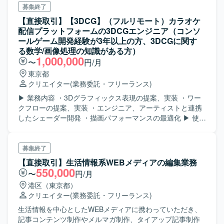
募集終了
【直接取引】【3DCG】（フルリモート）カラオケ
配信プラットフォームの3DCGエンジニア（コンソ
ールゲーム開発経験が3年以上の方、3DCGに関す
る数学/画像処理の知識がある方）
1,000,000
〜
円/月
東京都
クリエイター
(業務委託・フリーランス)
▶ 業務内容 ・3Dグラフィックス表現の提案、実装 ・ワー
クフローの提案、実装 ・エンジニア、アーティストと連携
したシェーダー開発 ・描画パフォーマンスの最適化 ▶ 使用
ソフト/ツール 開発エンジン：Unity モデリング：Maya テ
クスチャリング：Photoshop/Substance Painter ソースやア
セット管理：Git/GitHub/Source Tree等 ▶ 利用ツール ドキ
募集終了
ュメント管理：Notion タスク管理：GitHub, ZenHub,
【直接取引】生活情報系WEBメディアの編集業務
Asana KPI・ロギング：Redash, BigQuery コミュニケーシ
550,000
〜
円/月
ョンツール：Slack, Discord
港区（東京都）
クリエイター
(業務委託・フリーランス)
生活情報を中心としたWEBメディアに携わっていただき、
記事コンテンツ制作やメルマガ制作、タイアップ記事制作