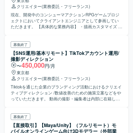
東京都
クリエイター
(業務委託・フリーランス)
現在、開発中のコンシューマアクションRPGゲームプロジ
ェクトにおいてクライアントエンジニアとして参画してい
ただきます。 【具体的な業務内容】 ・描画カスタマイズ ・
システム周りの開発 ・バトル周りの開発 ・マップ回るの開
発 などいずれかの開発に携わっていただきます。
募集終了
【SNS運用/基本リモート】TikTokアカウント運用/
撮影ディレクション
450,000
〜
円/月
東京都
クリエイター
(業務委託・フリーランス)
Tiktokを通じた企業のブランディング活動におけるクリエイ
ティブディレクション /数値改善のための施策立案などをや
っていただきます。 動画の撮影・編集者は内部に在籍して
おり、その方達を管理しつつ、視聴回数や登録者などの数
値を見て、数値改善/PDCAを回していただきます。 TikTok
のコンサルというよりかは、数値を改善するための施策を
募集終了
打てる方を募集しており、動画編集者よりもクリエイティ
【直接取引】【Maya/Unity】（フルリモート）モ
ブディレクターを希望しているので、自分で手を動かして
バイルオンラインゲーム向け3Dモデラー（外部業