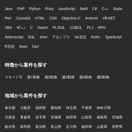
Java
PHP
Python
Ruby
JavaScript
Swift
C#
C++
Scala
Perl
Cocos2d
HTML
CSS
Objective-C
Android
VB.NET
VBA
VC++
C
Delphi
PL/SQL
COBOL
PL/I
RPG
Actionscript
SQL
shell
アセンブラ
Go言語
Kotlin
TypeScript
R言語
Apex
Dart
特徴から案件を探す
リモート可
週1勤務
週2勤務
週3勤務
週4勤務
週5勤務
地域から案件を探す
東京都
大阪府
福岡県
愛知県
埼玉県
千葉県
神奈川県
北海道
青森県
岩手県
宮城県
秋田県
山形県
福島県
茨城県
栃木県
群馬県
新潟県
富山県
石川県
福井県
山梨県
長野県