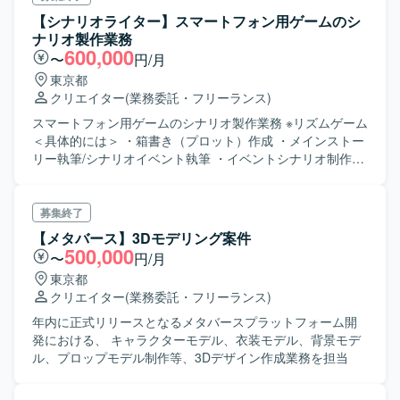
Unity/GitHub/Source Tree等 ▶ 利用ツール バージョン管
【シナリオライター】スマートフォン用ゲームのシ
理：Git ドキュメント管理：Notion タスク管理：GitHub,
ナリオ製作業務
ZenHub, Asana KPI・ロギング：Redash, BigQuery コミュ
600,000
〜
円/月
ニケーションツール：Slack, Discord
東京都
クリエイター
(業務委託・フリーランス)
スマートフォン用ゲームのシナリオ製作業務 ※リズムゲーム
＜具体的には＞ ・箱書き（プロット）作成 ・メインストー
リー執筆/シナリオイベント執筆 ・イベントシナリオ制作に
伴うコンセプト立案、アートチームとのすり合わせ ・その
他シナリオ制作に伴う業務全般 ※応募時には、ポートフォリ
オおよび1日に執筆可能な文字数を記載ください。 ※ご経
募集終了
験・スキルに応じてお任せする業務を変更いたします
【メタバース】3Dモデリング案件
500,000
〜
円/月
東京都
クリエイター
(業務委託・フリーランス)
年内に正式リリースとなるメタバースプラットフォーム開
発における、 キャラクターモデル、衣装モデル、背景モデ
ル、プロップモデル制作等、3Dデザイン作成業務を担当