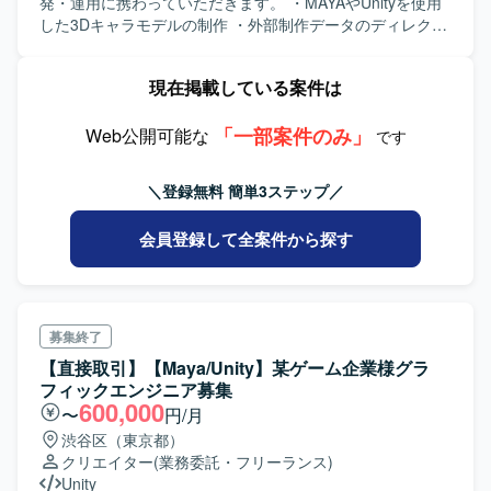
発・運用に携わっていただきます。 ・MAYAやUnityを使用
した3Dキャラモデルの制作 ・外部制作データのディレクシ
ョン及び調整 ・社内テクニカルアートと連携したシェーダ
ーなど3D表現の提案、検証／実装 ・他職掌（プランナーや
現在掲載している案件は
エンジニア）との仕様に関する意見交換 【業務具体例】 ・
3Dモデル制作 ・キャラクターモデル作成 ・エネミーモデル
「一部案件のみ」
作成 ・3Dモデルセットアップ制作 ・スキニング（可能であ
Web公開可能な
です
ればリギングまでご担当頂きます） ・3D部分の仕様決めと
仕様書作成 ・制作及び外部発注用の仕様（レギュレーショ
＼登録無料 簡単3ステップ／
ン）作成 ・エンジニアやTAと連携して決定／作成頂きます
・外部協力会社様で制作頂いたデータのディレクション及
会員登録して全案件から探す
び調整
募集終了
【直接取引】【Maya/Unity】某ゲーム企業様グラ
フィックエンジニア募集
600,000
〜
円/月
渋谷区（東京都）
クリエイター
(業務委託・フリーランス)
Unity