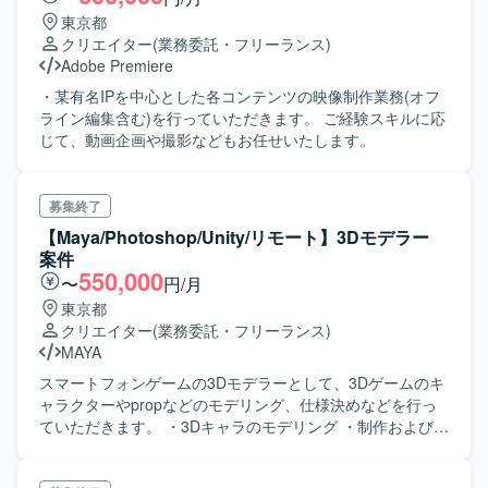
能です 事業内容 ・ゲームコンテンツの企画、開発、運営、
東京都
販売 ・アニメ（劇場版／TVアニメ等）の企画、制作、販売
クリエイター
(業務委託・フリーランス)
・自社オリジナルのゲーム／アニメの企画、製作
Adobe Premiere
・某有名IPを中心とした各コンテンツの映像制作業務(オフ
ライン編集含む)を行っていただきます。 ご経験スキルに応
じて、動画企画や撮影などもお任せいたします。
募集終了
【Maya/Photoshop/Unity/リモート】3Dモデラー
案件
550,000
〜
円/月
東京都
クリエイター
(業務委託・フリーランス)
MAYA
スマートフォンゲームの3Dモデラーとして、3Dゲームのキ
ャラクターやpropなどのモデリング、仕様決めなどを行っ
ていただきます。 ・3Dキャラのモデリング ・制作およびデ
ィレクション ・3D制作用の指示書作成