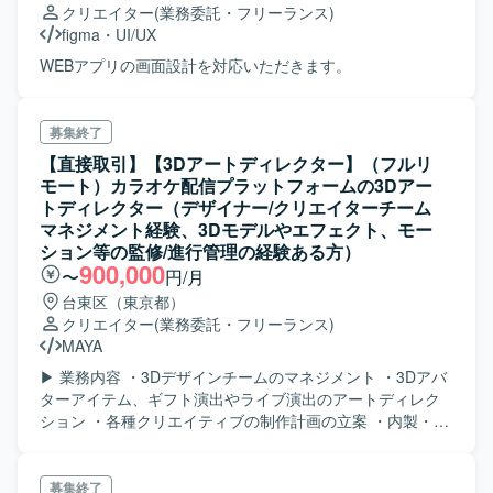
クリエイター
(業務委託・フリーランス)
figma
・
UI/UX
WEBアプリの画面設計を対応いただきます。
募集終了
【直接取引】【3Dアートディレクター】（フルリ
モート）カラオケ配信プラットフォームの3Dアー
トディレクター（デザイナー/クリエイターチーム
マネジメント経験、3Dモデルやエフェクト、モー
ション等の監修/進行管理の経験ある方）
900,000
〜
円/月
台東区（東京都）
クリエイター
(業務委託・フリーランス)
MAYA
▶ 業務内容 ・3Dデザインチームのマネジメント ・3Dアバ
ターアイテム、ギフト演出やライブ演出のアートディレク
ション ・各種クリエイティブの制作計画の立案 ・内製・外
部発注クリエイティブの進行管理 ・アバターシステムの仕
様策定 ▶ 使用ソフト/ツール モデリング：Maya テクスチ
ャリング：Photoshop/Substance Painter 実装：
募集終了