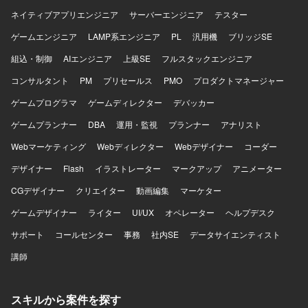
ネイティブアプリエンジニア
サーバーエンジニア
テスター
ゲームエンジニア
LAMP系エンジニア
PL
汎用機
ブリッジSE
組込・制御
AIエンジニア
上級SE
フルスタックエンジニア
コンサルタント
PM
プリセールス
PMO
プロダクトマネージャー
ゲームプログラマ
ゲームディレクター
デバッカー
ゲームプランナー
DBA
運用・監視
プランナー
アナリスト
Webマーケティング
Webディレクター
Webデザイナー
コーダー
デザイナー
Flash
イラストレーター
マークアップ
アニメーター
CGデザイナー
クリエイター
動画編集
マーケター
ゲームデザイナー
ライター
UI/UX
オペレーター
ヘルプデスク
サポート
コールセンター
事務
社内SE
データサイエンティスト
講師
スキルから案件を探す