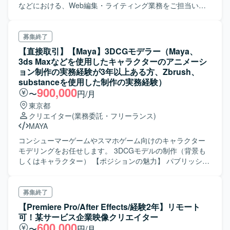
などにおける、Web編集・ライティング業務をご担当いた
だきます。 具体的には ・記事コンテンツの企画立案～取
材・ライティング ・コンテンツ制作における撮影・編集な
ど、ディレクション業務全般 ・デジタル上でのトレンドの
募集終了
リサーチ業務 ・アナリティクス等を利用した分析業務 ・コ
【直接取引】【Maya】3DCGモデラー（Maya、
スト管理、イベント参加など一般的な編集業務全般 となり
3ds Maxなどを使用したキャラクターのアニメーシ
ます。 今年5月、今後の成長に向け、大幅なリニューアルを
ョン制作の実務経験が3年以上ある方、Zbrush、
いたしました。 新しくなったサイトを、さらに支持される
substanceを使用した制作の実務経験）
メディアにしていただくことに参加いただく業務になりま
900,000
〜
円/月
す。
東京都
クリエイター
(業務委託・フリーランス)
MAYA
コンシューマーゲームやスマホゲーム向けのキャラクター
モデリングをお任せします。 3DCGモデルの制作（背景も
しくはキャラクター） 【ポジションの魅力】 パブリッシャ
ーからの直受け案件が多く、ゲームの企画段階からの参加
が可能です。 例えば企画段階で打ち合わせに参加いただく
など活躍機会は多数！ 時にはクライアントにあなたなりの
募集終了
新しい提案をしていただく事もできる環境です。 また、コ
【Premiere Pro/After Effects/経験2年】リモート
ンシューマーからスマホまで幅広い分野の開発を手掛けて
可！某サービス企業映像クリエイター
おりますので、 幅広い分野でスキルを積んでいくことが可
600,000
〜
円/月