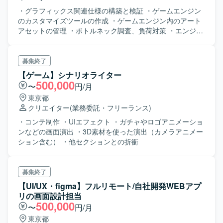
・グラフィックス関連仕様の構築と検証 ・ゲームエンジン
のカスタマイズツールの作成 ・ゲームエンジン内のアート
アセットの管理 ・ボトルネック調査、負荷対策 ・エンジニ
ア／デザイナー間の橋渡し業務 ・開発環境やワークフロー
の構築・改善
募集終了
【ゲーム】シナリオライター
500,000
〜
円/月
東京都
クリエイター
(業務委託・フリーランス)
・コンテ制作 ・UIエフェクト ・ガチャやロゴアニメーショ
ンなどの画面演出 ・3D素材を使った演出（カメラアニメー
ション含む） ・他セクションとの折衝
募集終了
【UI/UX・figma】フルリモート/自社開発WEBアプ
リの画面設計担当
500,000
〜
円/月
東京都