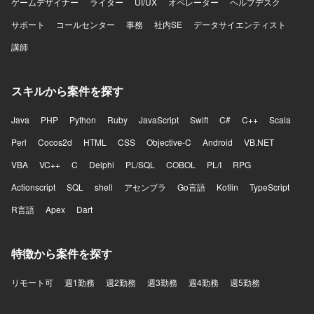
魅力】 AI音声プロダクトを実際のコンタクトセンターへ導
ゲームデザイナー
ライター
UI/UX
オペレーター
ヘルプデスク
入し、現場から得られるフィードバックをもとにプロダク
サポート
コールセンター
事務
社内SE
データサイエンティスト
トを改善していくフェーズに携わることができます。決め
られた仕様を実装するだけではなく、顧客環境で発生して
講師
いる課題を整理し、プロダクトとして再利用可能な機能や
仕組みへ昇華していく経験を積むことができます。既存機
能の改善と新規機能開発を両立する中で、開発優先順位や
スキルから案件を探す
アーキテクチャ、チームの進め方そのものを見直していく
余地が大きいポジションです。フロントエンドとバックエ
Java
PHP
Python
Ruby
JavaScript
Swift
C#
C++
Scala
ンドを横断して手を動かしながら、将来的にはテックリー
ドとして技術面だけでなくチームの開発推進にも関与で
Perl
Cocos2d
HTML
CSS
Objective-C
Android
VB.NET
き、通話中のリアルタイム支援や通話内容の活用、通話後
VBA
VC++
C
Delphi
PL/SQL
COBOL
PL/I
RPG
業務の効率化など、音声と生成AIを組み合わせた難易度の
高いプロダクト開発に挑戦できます。 【開発環境】 フロン
Actionscript
SQL
shell
アセンブラ
Go言語
Kotlin
TypeScript
トエンドはReact、Next.js、Chrome Extensionを用いてお
R言語
り、バックエンドはTypeScript、Hono、Drizzle、Pythonを
Apex
Dart
利用しています。データベースにはPostgreSQLやQdrantを
使用し、インフラはAWSおよびTerraformを活用していま
特徴から案件を探す
す。CI/CDにはGitHub Actionsを用い、監視はDatadogを利
用しています。AI関連ではOpenAI APIやAnthropic APIなど
を活用しています。
リモート可
週1勤務
週2勤務
週3勤務
週4勤務
週5勤務