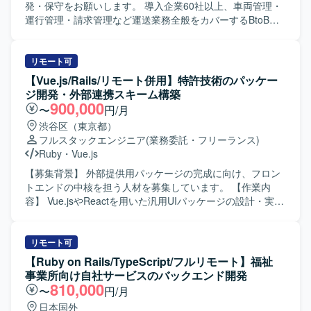
発・保守をお願いします。 導入企業60社以上、車両管理・
運行管理・請求管理など運送業務全般をカバーするBtoB
SaaSです。 新機能の設計・実装（バックエンド / フロント
エンド）を行います。 GraphQL APIの設計・実装を行いま
す。 既存機能の改善・バグ修正を行います。 コードレビュ
リモート可
ー、テスト整備を行います。 PMI（事業譲渡後の統合）に
【Vue.js/Rails/リモート併用】特許技術のパッケー
伴うシステム改善を行います。 【開発環境】 フレームワー
ジ開発・外部連携スキーム構築
ク : Ruby 3.2 / Rails 7.1 フロントエンド : React 18 /
900,000
〜
円/月
TypeScript 5.1 / Apollo Client (GraphQL) デザインツール：
渋谷区（東京都）
Figma など データベース : Amazon RDS インフラ : AWS
フルスタックエンジニア
(業務委託・フリーランス)
(ECS) バージョン管理 : Git/GitHub コミュニケーション/タ
Ruby
・
Vue.js
スク管理 : Slack, Google Meet, Notion を利用しています。
【募集背景】 外部提供用パッケージの完成に向け、フロン
トエンドの中核を担う人材を募集しています。 【作業内
容】 Vue.jsやReactを用いた汎用UIパッケージの設計・実装
を担当します。外部企業とのデータ連携を前提としたAPI・
データスキーマの設計および実装を行います。WebViewや
ブラウザなど多様な動作環境で安定稼働するフロントエン
リモート可
ドを構築します。 【求める人物像】 フロントエンド開発を
【Ruby on Rails/TypeScript/フルリモート】福祉
起点に、システム全体の仕組みづくりに主体的に取り組め
事業所向け自社サービスのバックエンド開発
る方を求めています。 【ポジションの魅力】 大手ポイント
810,000
〜
円/月
発行企業へ自社開発の特許エンジンをパッケージ提供する
日本国外