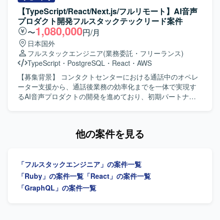
ジニア、PdM、デザイナーと密に協働しながら開発を進め
ールのフロントエンドおよびバックエンド開発を担当し、
【TypeScript/React/Next.js/フルリモート】AI音声
る環境のため、コラボレーションとコミュニケーションを
クライアントの声を直接反映させる形で商品の改良設計を
プロダクト開発フルスタックテックリード案件
大切にし、自発的に周囲と連携しながら課題解決に取り組
進めていただきます。GCP（Vertex AI等）やAIコーディン
1,080,000
〜
円/月
める方にマッチいたします。 明確なアーキテクチャが存在
グツールを組み合わせた先進的なAI機能の実装に携わり、3
日本国外
しない状況でも、業務の背景や全体像を把握したうえで自
～5人程度のチームでアジャイルな機能開発およびコード管
フルスタックエンジニア
(業務委託・フリーランス)
ら考えて推進できる方や、各案件について表層的な機能理
理・プロジェクト推進を行っていただきます。要件定義か
TypeScript
・
PostgreSQL
・
React
・
AWS
解にとどまらず、用いられている技術や直面した課題、そ
ら基本設計、詳細設計、実装、テスト、運用・保守、プロ
の対応策といった思考プロセスまで踏み込んで考えられる
ダクト改良まで一貫して関わっていただきます。 【求める
【募集背景】 コンタクトセンターにおける通話中のオペレ
方を歓迎いたします。 【ポジションの魅力】 グロース型の
人物像】 システム全体の設計や仕組みづくり、アーキテク
ーター支援から、通話後業務の効率化までを一体で実現す
小規模案件が多く、事業やプロダクトへの理解を深めなが
チャの選定に主体的に挑戦したい方を求めています。新し
るAI音声プロダクトの開発を進めており、初期パートナー
ら、継続的な改善や機能追加を通じてユーザー価値の向上
いプロダクトを0→1で育てる過程に興味があり、スタート
企業への導入・運用と並行して、要望対応や既存機能の改
に直接貢献できるポジションです。フルサイクルで開発工
アップでの開発に深く関わりたい方にマッチします。サス
善、新規機能開発を継続的かつスピーディーに進められる
程を担当できるため、要件定義から実装・テストまで一貫
テナビリティ分野（環境問題、食・農の課題解決）への興
体制づくりが求められている状況です。その中で、フロン
他の案件を見る
した経験を積むことができ、アーキテクチャ選定やパフォ
味・関心をお持ちの方を歓迎いたします。 【ポジションの
トエンドとバックエンドを横断して設計・実装を担いなが
ーマンス改善など技術的な意思決定にも主体的に関わるこ
魅力】 環境負荷可視化という社会的意義の高い領域で、自
ら、技術課題の整理や開発優先順位の検討、技術的な意思
とができます。若手メンバーの多いチームを率いる経験を
社SaaSプロダクトのAIツール開発にフルスタックで関わる
決定を牽引するテックリード候補を募集しています。 【作
通じて、技術的リードやチームビルディングのスキルも磨
「フルスタックエンジニア」の案件一覧
ことができます。スタートアップならではのスピード感の
業内容】 AI音声プロダクトにおけるフロントエンドおよび
いていただけます。 【開発環境】 バックエンドはRuby、
中で、クライアントの声を直接プロダクトに反映させる経
バックエンドの設計・開発・運用を行っていただきます。
「Ruby」の案件一覧
「React」の案件一覧
Ruby on Railsを中心とし、フロントエンドには
験を積むことができ、GCP（Vertex AI等）や最新のAIコー
TypeScriptを中心としたWebアプリケーションの機能開発
「GraphQL」の案件一覧
TypeScript、React.js、Jest、CodeceptJS、Playwright、
ディングツールを活用した先進的な開発に携わることがで
や、通話中支援、通話後処理、ナレッジ活用に関する機能
Storybookなどを活用しております。インフラは
きます。 【開発環境】 フロントエンドはVue.js 3系および
の設計・実装を担当していただきます。顧客環境で発生す
AWS（ALB、Fargate、Aurora、S3、Lambda、
Nuxt.js 3系、バックエンドはRuby 3系およびRuby on Rails
る不具合や技術課題の調査、原因分析、恒久的な改善に取