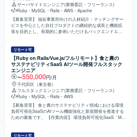
経験を積めます。画面開発にとどまらず、スキーマ設計や
サーバサイドエンジニア
(業務委託・フリーランス)
バックエンド実装まで一貫して携われます。 【開発環境】
Ruby
・
MySQL
・
Rails
・
AWS
・
Apache
Vue.js、React、Ruby on Railsを使用します。Claude
Code、GitHub Copilot、CodexなどのAIツールを活用した開
【募集背景】 福祉事業所向けの人材紹介・マッチングサー
発環境です。
ビスを中心とした自社プロダクトの継続的な成長と機能拡
張を目的とし、長期的に参画いただけるバックエンドエン
ジニアを募集しております。 【作業内容】 福祉事業所の支
援サービスを運営している企業にて、自社サービスの追加
開発をご担当いただきます。人材紹介・マッチングサービ
リモート可
スの開発チームに所属し、インターネットサービスの顧客
【Ruby on Rails/Vue.js/フルリモート】食と農の
価値向上を目的とした開発や、社内基幹業務システムの業
サステナビリティSaaS AIツール開発フルスタック
務生産性向上のための開発など、多岐にわたる開発案件に
エンジニア
携わっていただきます。 5年近い歴史のあるプロダクトのた
550,000
〜
円/月
め、既存の開発基盤や組織風土をキャッチアップいただき
千代田区（東京都）
つつ、プロダクト開発に参画していただきます。 フルサイ
フルスタックエンジニア
(業務委託・フリーランス)
クル型のプロダクト開発現場として、数人月単位のプロジ
Ruby
・
MySQL
・
Rails
・
AWS
ェクトにおける要件定義〜設計〜実装〜テストまでの各工
程を、計画策定から一貫してご担当いただきます。 また、
【募集背景】 食と農のサステナビリティ領域における環境
アーキテクチャ選定やパフォーマンス改善などの技術的な
負荷可視化SaaSのAIツール機能強化と新規開発を推進する
判断において、自ら根拠を持って意思決定し、若手メンバ
ための募集です。 【作業内容】 環境負荷可視化SaaS「My
ーの多いチームを率いていただきます。 【求める人物像】
エコものさし」におけるAIツール「Food AI Ideator (FAI)」
プロダクトや事業内容への理解を深めながら、安定的かつ
の新規開発および商品改良設計を行っていただきます。
長期的に参画いただける方を求めております。複数のエン
Ruby on RailsおよびVue.jsを用いた自社プロダクト・AIツ
リモート可