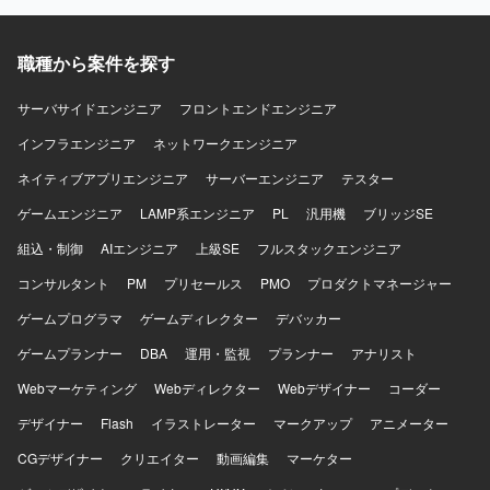
CloudFront、ElastiCache、WAFなど）上に構築されてお
7系を利用しています。DBはMySQL 8系、コンテナは
り組んでいただきます。また、プロダクトの成長や顧客価
り、Dockerを使用したコンテナ環境で運用しております。
Dockerを使用しています。インフラはAWS（EC2, Aurora,
値を踏まえた技術課題と開発優先順位の整理、プロダクト
データベースはMySQL、Redis、Elasticsearchを利用し、
SES, WAF, S3等）およびGCP（Vertex AIなど）を組み合わ
マネージャーやプロジェクトマネージャーとの要件整理・
職種から案件を探す
Nginxを用いた構成となっております。開発フローでは
せ、CIにはCircleCIを利用しています。開発ツールとして
仕様検討、アーキテクチャ設計や技術選定、リファクタリ
Github、GitHub ActionsやJenkins、Slackを活用し、
GitHub, Github Projects, Notion, Teams, Slack, Google
ング方針の策定を行っていただきます。さらに、コードレ
サーバサイドエンジニア
フロントエンドエンジニア
Datadog、Fluentd、BigQuery、Redashなどによるモニタ
Meet、AIコーディングツールとしてVisual Studio Code,
ビューや設計レビューによる開発品質の向上、開発プロセ
リングやデータ分析の仕組みが整っております。
Cursor, Claude Code, Gemini CLIを使用しています。
スやチーム内の役割分担、情報共有方法の改善、チームメ
インフラエンジニア
ネットワークエンジニア
ンバーへの技術的な支援やナレッジ共有を通じてチーム開
ネイティブアプリエンジニア
サーバーエンジニア
テスター
発をリードしていただきます。 【求める人物像】 マネジメ
ントだけではなく自ら設計・実装を行いながらチームをリ
ゲームエンジニア
LAMP系エンジニア
PL
汎用機
ブリッジSE
ードできる方を求めています。フロントエンドとバックエ
組込・制御
ンドの領域を限定せず、プロダクト全体の課題に向き合え
AIエンジニア
上級SE
フルスタックエンジニア
る方が望ましいです。技術的な理想だけでなく、顧客価値
コンサルタント
PM
プリセールス
PMO
プロダクトマネージャー
や事業上の優先順位を踏まえて判断できる方、不具合や個
別要望への対応をプロダクトの改善につなげられる方を歓
ゲームプログラマ
ゲームディレクター
デバッカー
迎します。曖昧な状況でも自ら課題を整理し、必要な関係
ゲームプランナー
DBA
運用・監視
プランナー
アナリスト
者を巻き込みながら開発を進められる方、プロダクトマネ
ージャーやプロジェクトマネージャーと建設的に議論でき
Webマーケティング
Webディレクター
Webデザイナー
コーダー
る方、チームメンバーの経験や強みを尊重しつつ技術的な
デザイナー
支援やナレッジ共有ができる方にご参画いただきたいと考
Flash
イラストレーター
マークアップ
アニメーター
えています。開発速度と品質の両方に責任を持ち、継続的
CGデザイナー
クリエイター
動画編集
マーケター
な改善に取り組める方を期待しています。 【ポジションの