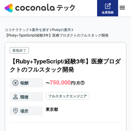
会員登録
>
>
>
ココナラテック
案件を探す
Rubyの案件
【Ruby+TypeScript/経験3年】医療プロダクトのフルスタック開発
募集終了
【Ruby+TypeScript/経験3年】医療プロダ
クトのフルスタック開発
750,000
報酬
〜
円/月
フルスタックエンジニア
職種
東京都
場所