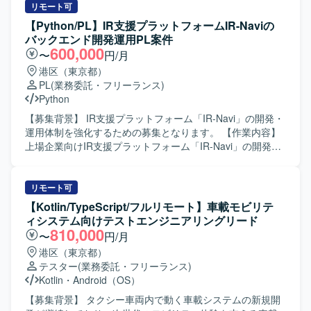
ンの魅力】 複数の業務系Webアプリを同一基盤で扱うた
ム構成下での設計・実装・検証および運用保守作業を担当
リモート可
め、共通基盤の理解を深めながら幅広いドメインの機能開
していただきます。 【求める人物像】 既存システムの構成
【Python/PL】IR支援プラットフォームIR-Naviの
発・保守に関わることができます。リリース前後の改修や
や仕様を自らキャッチアップしながら主体的に開発・運用
バックエンド開発運用PL案件
検証、障害調査など、サービスライフサイクル全体に携わ
に取り組める方を求めております。関連システムとの連携
600,000
〜
円/月
ることで、バックエンドエンジニアとしての経験を総合的
を意識し、周囲とコミュニケーションを取りながら柔軟に
港区（東京都）
に積むことができます。 【開発環境】 Django/Pythonを用
対応いただける方が望ましいです。 【ポジションの魅力】
PL
(業務委託・フリーランス)
いたバックエンド開発を中心に、AWS環境上で稼働する
大規模なポイントシステムに携わることで、決済連携を含
Python
Webアプリケーションの保守開発を行います。RDB/SQLを
む複雑な業務ロジックや高トラフィック環境での開発・運
利用したデータベースアクセスや、Gitを用いたチーム開発
用経験を積むことができます。PythonとTypeScript、Vue.js
【募集背景】 IR支援プラットフォーム「IR-Navi」の開発・
を行う環境です。
など複数技術スタックを活用しながらスキルの幅を広げて
運用体制を強化するための募集となります。 【作業内容】
いただけます。 【開発環境】 Python 3、Jinja2、FastAPI、
上場企業向けIR支援プラットフォーム「IR-Navi」の開発・
TypeScript、Vue.js、MySQL、GitHub、Slack、Docker な
運用において、バックエンドエンジニア（PLクラス）とし
どを利用した開発環境です。
てPythonを用いた機能開発および改修を担当していただき
ます。SEクラスから上がってくる開発成果物のレビューを
リモート可
行い、品質確保と改善提案をしていただきます。エンドユ
【Kotlin/TypeScript/フルリモート】車載モビリテ
ーザーとの技術的な折衝を行い、要求整理と要件定義を実
ィシステム向けテストエンジニアリングリード
施していただきます。 【求める人物像】 エンドユーザーと
810,000
〜
円/月
のコミュニケーションを通じて要求を的確に整理し、自ら
港区（東京都）
要件定義まで推進していただける方を求めています。レビ
テスター
(業務委託・フリーランス)
ューを通じてチームメンバーをリードし、サービス品質向
Kotlin
・
Android（OS）
上に主体的に取り組んでいただける方が望ましいです。
【ポジションの魅力】 上場企業向けのIR支援プラットフォ
【募集背景】 タクシー車両内で動く車載システムの新規開