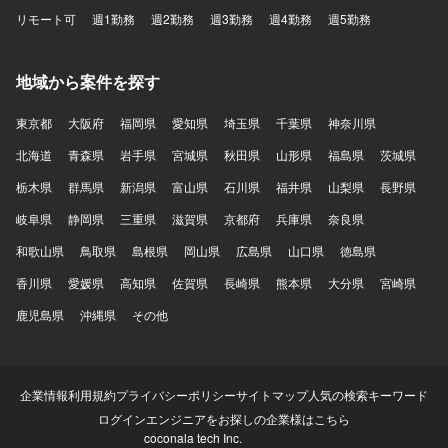
リモート可
週1勤務
週2勤務
週3勤務
週4勤務
週5勤務
地域から案件を探す
東京都
大阪府
福岡県
愛知県
埼玉県
千葉県
神奈川県
北海道
青森県
岩手県
宮城県
秋田県
山形県
福島県
茨城県
栃木県
群馬県
新潟県
富山県
石川県
福井県
山梨県
長野県
岐阜県
静岡県
三重県
滋賀県
京都府
兵庫県
奈良県
和歌山県
鳥取県
島根県
岡山県
広島県
山口県
徳島県
香川県
愛媛県
高知県
佐賀県
長崎県
熊本県
大分県
宮崎県
鹿児島県
沖縄県
その他
企業情報
利用規約
プライバシーポリシー
サイトマップ
人気の検索キーワード
ログイン
エンジニアをお探しの企業様はこちら
coconala tech Inc.