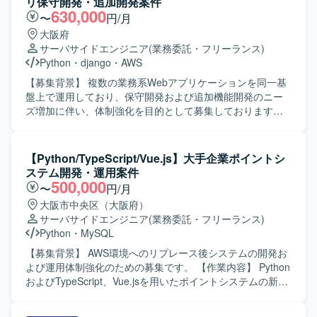
リ保守開発・追加開発案件
630,000
〜
円/月
大阪府
サーバサイドエンジニア
(業務委託・フリーランス)
Python
・
django
・
AWS
【募集背景】 複数の業務系Webアプリケーションを同一基
盤上で運用しており、保守開発および追加機能開発のニー
ズ増加に伴い、体制強化を目的として募集しております。
【作業内容】 AWS上で稼働する業務系Webアプリに対し
て、Django/Pythonを用いたバックエンド保守開発および追
加機能開発をご担当いただきます。既存機能の改修、不具
【Python/TypeScript/Vue.js】大手企業ポイントシ
合対応、認証まわりや画面機能追加、マスタ変更に伴うバ
ステム開発・運用案件
ックエンド対応を行っていただきます。AWS環境上で稼働
500,000
〜
円/月
するWebアプリのログ確認や原因調査、本番リリース前後
大阪市中央区（大阪府）
の改修・検証・リリース支援、設計書・テスト仕様書・リ
サーバサイドエンジニア
(業務委託・フリーランス)
リース関連資料などのドキュメント更新もお任せいたしま
Python
・
MySQL
す。必要に応じてフロントエンド側の調査や軽微な修正支
援も行っていただきます。 【求める人物像】 既存システム
【募集背景】 AWS環境へのリプレース後システムの開発お
の構造を理解しながら、自ら調査し主体的に課題解決に取
よび運用体制強化のための募集です。 【作業内容】 Python
り組んでいただける方を求めております。チームメンバー
およびTypeScript、Vue.jsを用いたポイントシステムの新規
と協調しつつ、ドキュメント作成やレビュー指摘対応など
機能開発および既存機能の改善対応を行っていただきま
も丁寧に行っていただける方が望ましいです。 【ポジショ
す。クレジットカード連携やPOS連携を含む複雑なシステ