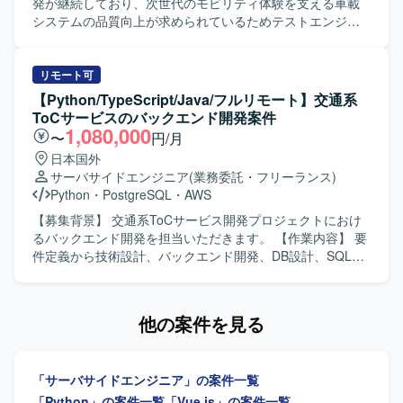
ーム開発にPLクラスとして携わることで、プロダクト全体
発が継続しており、次世代のモビリティ体験を支える車載
を見渡しながら技術的リードとチームマネジメントの経験
システムの品質向上が求められているためテストエンジニ
を積むことができます。Pythonを中心としたバックエンド
アリングをリードできる人材を募集しています。 【作業内
開発に深く関わりながら、IRや金融データ領域にも知見を
容】 タクシー車両内で動く車載システムにおいて、Android
広げていただけます。 【開発環境】 Pythonを用いたWebア
アプリと複数の機器が連携して動作する仕組み全体を対象
リモート可
プリケーションのバックエンド開発を中心とした環境とな
にテストエンジニアリングを行っていただきます。従来の
【Python/TypeScript/Java/フルリモート】交通系
ります。
アプリ単体テストにとどまらず、ハードウェアとソフトウ
ToCサービスのバックエンド開発案件
ェアが連携する車載システム全体の品質向上に向けたテス
1,080,000
〜
円/月
ト計画の立案と実行を担当していただきます。開発初期か
日本国外
ら「品質を作り込む」ためのテスト戦略の策定やプロセス
サーバサイドエンジニア
(業務委託・フリーランス)
設計を行っていただきます。また、ハードウェアエンジニ
Python
・
PostgreSQL
・
AWS
ア、ソフトウェアエンジニア、QA、PdMなど各専門領域の
知見を統合し、品質を作り込むプロセスを構築していただ
【募集背景】 交通系ToCサービス開発プロジェクトにおけ
きます。さらに、CI基盤と運用フローの構築・改善や、テ
るバックエンド開発を担当いただきます。 【作業内容】 要
スト自動化によるリリースサイクル低下の防止と向上に取
件定義から技術設計、バックエンド開発、DB設計、SQL実
り組んでいただきます。 【求める人物像】 学ぶことが好き
装、パフォーマンスチューニング、プロダクトリリース対
で、個人としてだけでなくチームで課題に取り組むことが
応を担当いただきます。 【求める人物像】 【ポジションの
好きな方を求めています。解決手法として最善な手法（エ
魅力】 交通系のToC向けサービス開発に携わることができ
他の案件を見る
ンジニアリング以外の手法も含む）を検討し意思決定でき
ます。 【開発環境】 Python、TypeScript、Java、
る方にマッチします。 【ポジションの魅力】 車載システム
PostgreSQL、Oracle、SQL Server、BigQuery、AWS、
というハードウェアとソフトウェアが密接に連携する領域
GCP、Azure、Terraformを使用します。
「サーバサイドエンジニア」の案件一覧
で、テストエンジニアリングをリードしながら品質プロセ
スの構築から関わることができます。CI基盤やテスト自動
「Python」の案件一覧
「Vue.js」の案件一覧