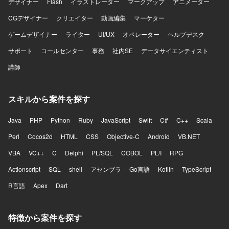
デザイナー
Flash
イラストレーター
マークアップ
アニメーター
CGデザイナー
クリエイター
動画編集
マーケター
ゲームデザイナー
ライター
UI/UX
オペレーター
ヘルプデスク
サポート
コールセンター
事務
社内SE
データサイエンティスト
講師
スキルから案件を探す
Java
PHP
Python
Ruby
JavaScript
Swift
C#
C++
Scala
Perl
Cocos2d
HTML
CSS
Objective-C
Android
VB.NET
VBA
VC++
C
Delphi
PL/SQL
COBOL
PL/I
RPG
Actionscript
SQL
shell
アセンブラ
Go言語
Kotlin
TypeScript
R言語
Apex
Dart
特徴から案件を探す