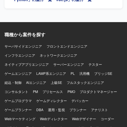
化など、開発プロセス全体に影響を与える取り組みに主体
的に携わることができる環境です。 【開発環境】 言語は
Kotlin、TypeScript、SQLを利用しています。ライブラリ類
としてAndroid Jetpack、Kotlin coroutines、Appium、
Firebase、GCP、BigQueryなどを用いています。CI/CDに
はGithub ActionsやBitriseを利用しています。
職種から案件を探す
サーバサイドエンジニア
フロントエンドエンジニア
インフラエンジニア
ネットワークエンジニア
ネイティブアプリエンジニア
サーバーエンジニア
テスター
ゲームエンジニア
LAMP系エンジニア
PL
汎用機
ブリッジSE
組込・制御
AIエンジニア
上級SE
フルスタックエンジニア
コンサルタント
PM
プリセールス
PMO
プロダクトマネージャー
ゲームプログラマ
ゲームディレクター
デバッカー
ゲームプランナー
DBA
運用・監視
プランナー
アナリスト
Webマーケティング
Webディレクター
Webデザイナー
コーダー