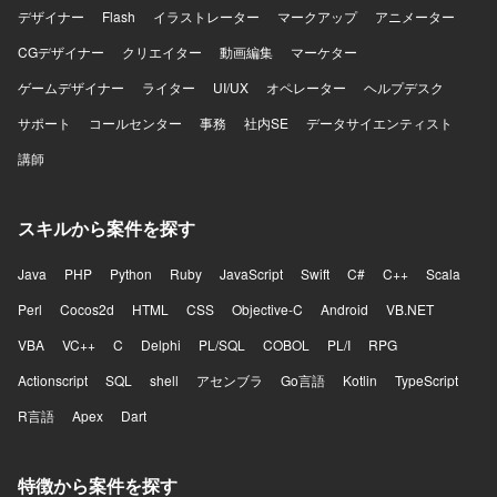
デザイナー
Flash
イラストレーター
マークアップ
アニメーター
CGデザイナー
クリエイター
動画編集
マーケター
ゲームデザイナー
ライター
UI/UX
オペレーター
ヘルプデスク
サポート
コールセンター
事務
社内SE
データサイエンティスト
講師
スキルから案件を探す
Java
PHP
Python
Ruby
JavaScript
Swift
C#
C++
Scala
Perl
Cocos2d
HTML
CSS
Objective-C
Android
VB.NET
VBA
VC++
C
Delphi
PL/SQL
COBOL
PL/I
RPG
Actionscript
SQL
shell
アセンブラ
Go言語
Kotlin
TypeScript
R言語
Apex
Dart
特徴から案件を探す