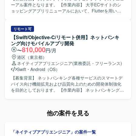
ーアル案件となります。 【作業内容】 大手ECサイトのシ
ョッピングアプリリニューアルにおいて、Flutterを用いた
アプリ開発をご担当いただきます。既存ネイティブアプリ
の知見を活かしつつ、デザインシステムを利用したUI実装
や機能改修、品質向上に向けた開発業務を行っていただき
リモート可
ます。 【求める人物像】 モバイルアプリのユーザー体験向
【Swift/Objective-C/リモート併用】ネットバンキ
上に関心を持ち、デザインシステムを理解したうえで主体
ング向けモバイルアプリ開発
的に開発を進めていただける方を求めています。 【ポジシ
810,000
〜
円/月
ョンの魅力】 大規模なECサービスのスマートフォンアプリ
港区（東京都）
開発に携わることで、Flutterを活用したクロスプラットフ
ネイティブアプリエンジニア
(業務委託・フリーランス)
ォーム開発やデザインシステム活用の実践経験を積むこと
Swift
・
Android（OS）
ができます。 【開発環境】 Flutterを用いたスマートフォン
アプリ開発環境となります。
【募集背景】 ネットバンキング各種サービスのスマートデ
バイス向け機能拡充および品質向上のための開発体制強化
を目的としております。 【作業内容】 ネットバンキング各
種サービスについて、スマートデバイス（iOS/Android）向
けアプリケーションの開発を行います。詳細設計から実
装、テストまで一連の工程をご担当いただきます。また、
他の案件を見る
開発に関連する各種ドキュメントの作成も実施いただきま
す。 【求める人物像】 モバイルアプリ開発において主体的
に設計から実装、テストまで対応できる方を求めておりま
「ネイティブアプリエンジニア」の案件一覧
す。関係者とコミュニケーションを取りながら、品質とユ