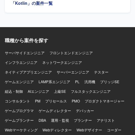
ーザビリティを意識した開発ができる方を歓迎いたしま
「Kotlin」の案件一覧
す。 【ポジションの魅力】 金融系ネットバンキングサービ
スの開発に関わることで、大規模なユーザーを持つサービ
スのモバイルアプリ開発経験を積むことができます。
iOS/Androidいずれかの専門性を活かしつつ、金融ドメイン
の知見も深めていただけます。 【開発環境】 iOS/Android
向けモバイルアプリ開発環境（Objective-C、Swiftを用いた
職種から案件を探す
開発が想定されます）。
サーバサイドエンジニア
フロントエンドエンジニア
インフラエンジニア
ネットワークエンジニア
ネイティブアプリエンジニア
サーバーエンジニア
テスター
ゲームエンジニア
LAMP系エンジニア
PL
汎用機
ブリッジSE
組込・制御
AIエンジニア
上級SE
フルスタックエンジニア
コンサルタント
PM
プリセールス
PMO
プロダクトマネージャー
ゲームプログラマ
ゲームディレクター
デバッカー
ゲームプランナー
DBA
運用・監視
プランナー
アナリスト
Webマーケティング
Webディレクター
Webデザイナー
コーダー