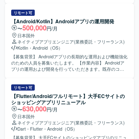
す。また、関係者とのコミュニケーションを大切にし、課
っていただきます。具体的には、新機能追加や既存機能の
題に対して自ら提案しながら改善を進めていける方が望ま
改修、コード品質の改善、自動テストの追加・修正などを
しいです。 【ポジションの魅力】 WebとAndroidネイティ
担当していただきます。また、チームメンバーや他チーム
リモート可
ブ双方の開発に携わることで、フルスタック寄りのスキル
と連携しながら、仕様調整やレビュー対応も行っていただ
【Android/Kotlin】Androidアプリの運用開発
を身につけることができます。自治体やヘルスケア領域な
きます。 【求める人物像】 チーム開発を前提に円滑なコミ
500,000
〜
円/月
ど社会貢献性の高いプロダクトに関わりながら、設計から
ュニケーションが取れ、自ら課題を発見し改善提案ができ
日本国外
運用まで一連の開発プロセスを経験できる環境です。 【開
る方を求めています。既存の設計やテスト方針を尊重しつ
ネイティブアプリエンジニア
(業務委託・フリーランス)
発環境】 Kotlinを中心としたAndroidネイティブアプリ開発
つ、より良いアーキテクチャや開発プロセスを意識して取
Kotlin
・
Android（OS）
に加え、PHP／Node.jsによるバックエンド開発、MySQL／
り組める方が望ましいです。 【ポジションの魅力】 コンシ
PostgreSQLなどのRDBを用いたシステム構成です。Gitを用
ューマ向け婚活アプリの開発に携わることで、多くのユー
【募集背景】 Androidアプリの長期的な運用および機能強化
いたチーム開発を行い、Firebaseや各種クラウドサービス
ザーに影響力のあるサービス開発経験を積むことができま
のための人員を募集いたします。 【作業内容】 Androidア
と連携したアプリケーション開発を実施しています。
す。既存プロダクトのエンハンス開発を通じて、アーキテ
プリの運用および開発を行っていただきます。既存のコー
クチャ設計や自動テストの実装など、モダンなAndroid開発
ドに対して改善提案を行いながら、品質向上と機能追加を
の知見を深めることができます。 【開発環境】 Android向
進めていただきます。 【求める人物像】 自発的に行動でき
けネイティブアプリ開発環境にて、Kotlin/JavaおよびGitを
る方を求めております。協調性を持ち、円滑なコミュニケ
リモート可
用いたチーム開発を行います。アーキテクチャはClean
ーションができる方を歓迎いたします。既存のコードに対
【Flutter/Android/フルリモート】大手ECサイトの
Architectureを意識した構成となっている想定です。
して主体的に改善提案ができる方にご活躍いただけます。
ショッピングアプリリニューアル
【ポジションの魅力】 長期的な運用と開発を通じて、
630,000
〜
円/月
Androidアプリケーションの改善サイクルを継続的に経験で
日本国外
きる環境です。既存コードの改善提案を行うことで、設計
ネイティブアプリエンジニア
(業務委託・フリーランス)
や品質向上に深く関わることができます。 【開発環境】
Dart
・
Flutter
・
Android（OS）
Androidアプリケーション開発環境にて、MVVMアーキテク
チャに沿った開発を行います。
【募集背景】 大手ECサイトのショッピングアプリのリニュ