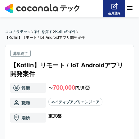
会員登録
>
>
>
ココナラテック
案件を探す
Kotlinの案件
【Kotlin】リモート / IoT Androidアプリ開発案件
募集終了
【Kotlin】リモート / IoT Androidアプリ
開発案件
700,000
報酬
〜
円/月
ネイティブアプリエンジニア
職種
東京都
場所