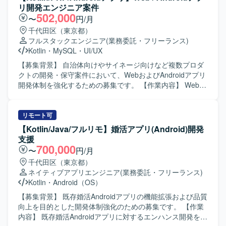
リ開発エンジニア案件
502,000
〜
円/月
千代田区（東京都）
フルスタックエンジニア
(業務委託・フリーランス)
Kotlin
・
MySQL
・
UI/UX
【募集背景】 自治体向けやサイネージ向けなど複数プロダ
クトの開発・保守案件において、WebおよびAndroidアプリ
開発体制を強化するための募集です。 【作業内容】 Webア
プリケーションおよびAndroidアプリ開発において、要件定
義から設計・実装・テスト・運用保守まで一貫してご担当
いただきます。 具体的には、自治体向け健康管理アプリの
リモート可
Web／Androidアプリ開発、サイネージ受付システムの
【Kotlin/Java/フルリモ】婚活アプリ(Android)開発
Androidアプリ開発、PHP／Node.jsを用いたバックエン
支援
ド・Webシステム開発、KotlinによるAndroidネイティブア
700,000
〜
円/月
プリ開発、REST API連携やDB設計、管理画面開発、UI/UX
千代田区（東京都）
改善、機能追加・改修対応、iOS／Web／サーバーサイドと
ネイティブアプリエンジニア
(業務委託・フリーランス)
の仕様調整・連携開発、Firebaseやクラウドサービスを利
Kotlin
・
Android（OS）
用したアプリ連携、保守運用や障害調査、パフォーマンス
改善対応などを行っていただきます。 【求める人物像】 フ
【募集背景】 既存婚活Androidアプリの機能拡張および品質
ロントエンドからバックエンドまで幅広い領域に対して主
向上を目的とした開発体制強化のための募集です。 【作業
体的にキャッチアップしながら取り組める方を求めていま
内容】 既存婚活Androidアプリに対するエンハンス開発を行