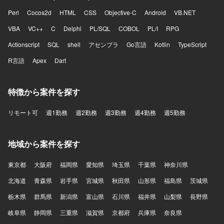
Perl
Cocos2d
HTML
CSS
Objective-C
Android
VB.NET
VBA
VC++
C
Delphi
PL/SQL
COBOL
PL/I
RPG
Actionscript
SQL
shell
アセンブラ
Go言語
Kotlin
TypeScript
R言語
Apex
Dart
特徴から案件を探す
リモート可
週1勤務
週2勤務
週3勤務
週4勤務
週5勤務
地域から案件を探す
東京都
大阪府
福岡県
愛知県
埼玉県
千葉県
神奈川県
北海道
青森県
岩手県
宮城県
秋田県
山形県
福島県
茨城県
栃木県
群馬県
新潟県
富山県
石川県
福井県
山梨県
長野県
岐阜県
静岡県
三重県
滋賀県
京都府
兵庫県
奈良県