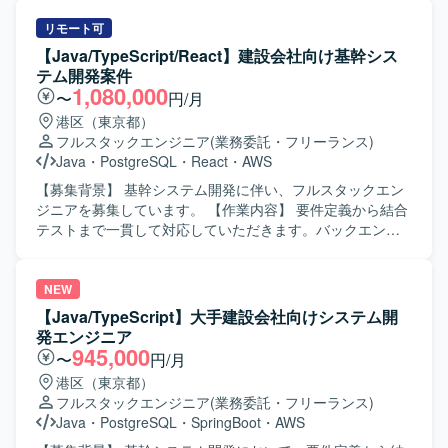
きます。 【開発環境】 SPAベースのWebアプリケーション
む基本設計、開発、テストケースの作成、テスト打鍵まで
およびSQL・Javaを用いたシステム開発環境となります。
一連の工程をご担当いただきます。クライアントサーバー
リモート可
型システムにおいて、Javaを用いた開発や性能改善対応を
【Java/TypeScript/React】建設会社向け基幹シス
行っていただきます。 【求める人物像】 業務要件の理解が
テム開発案件
早く、バックエンド開発を得意とされている方を求めてい
1,080,000
〜
円/月
ます。自ら積極的にキャッチアップしながら、品質とパフ
港区（東京都）
ォーマンスを意識して開発を進めていただける方が望まし
フルスタックエンジニア
(業務委託・フリーランス)
いです。 【ポジションの魅力】 証券会社向けディーリング
Java
・
PostgreSQL
・
React
・
AWS
システムという高い専門性が求められる領域で、要件定義
サポートからテストまで幅広い工程に関わることができま
【募集背景】 基幹システム開発に伴い、フルスタックエン
す。Javaでの性能改善やクライアントサーバー型システム
ジニアを募集しています。 【作業内容】 要件定義から結合
開発の経験を深めていただけます。 【開発環境】
テストまで一貫して対応していただきます。バックエンド
Java（Java Swing含む）、Git、RDBMS（PostgreSQL）、
およびフロントエンドの開発をご担当いただきます。 【求
Linux、AWSを利用したクライアントサーバー型システム
める人物像】 前向きにキャッチアップや技術向上に取り組
で、自社独自の通信ミドルウェアやフレームワークを用い
める方を求めています。 【ポジションの魅力】 要件定義か
NEW
て開発を行います。
ら結合テストまで、システム開発の一連の工程に携わるこ
【Java/TypeScript】大手建設会社向けシステム開
とができます。 【開発環境】 バックエンドは
発エンジニア
Java（SpringBoot）、フロントエンドは
945,000
〜
円/月
TypeScript（React）、インフラはAWS、データベースは
港区（東京都）
PostgreSQLを使用します。
フルスタックエンジニア
(業務委託・フリーランス)
Java
・
PostgreSQL
・
SpringBoot
・
AWS