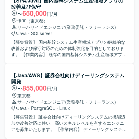
【SPA/Java】国内基幹システム生産領域アプリの
っていただきます。要件や基本設計などの上流工程にも関
改善及び保守
与いただき、関連システムとの連携や仕様調整を行ってい
650,000
〜
円/月
ただきます。 【求める人物像】 長期的な参画を前提に、主
港区（東京都）
体的に課題発見・改善提案ができる方を求めております。5
サーバサイドエンジニア
(業務委託・フリーランス)
名以上のチーム開発体制の中で、周囲と連携しながら自律
Java
・
SQLserver
的に動ける方、ドキュメントやコミュニケーションを通じ
て品質向上に取り組める方が望ましいです。 【ポジション
【募集背景】 国内基幹システム生産領域アプリの継続的な
の魅力】 生命保険業界向けのコアシステムに携わること
改善および保守対応のための体制強化を目的としておりま
で、業務知識とWebアプリケーション開発スキルの双方を
す。 【作業内容】 既存の国内基幹システム生産領域アプリ
高めていただけます。上流工程から開発・保守まで一気通
ケーションに対して、要件定義から基本設計、開発、保守
貫で関われるため、要件定義スキルや設計力を伸ばしやす
まで一連の工程をご担当いただきます。業務要件に基づく
い環境です。CJFリプレイス対応など、レガシーからモダン
機能改善や不具合改修、パフォーマンス改善などを行い、
【Java/AWS】証券会社向けディーリングシステム
環境への移行経験も積むことができます。 【開発環境】
継続的なシステム品質および利便性の向上を図っていただ
開発
JavaおよびSpringBootを中心としたWebアプリケーション
きます。 【求める人物像】 関係者と円滑にコミュニケーシ
855,000
〜
円/月
開発環境となっております。クラウド技術としてAWSを利
ョンを取りながら業務を進められる方を求めております。
東京都
用する可能性があり、要件定義や基本設計など上流工程に
前向きかつ柔軟な思考で、既存システムの改善点を自ら検
サーバサイドエンジニア
(業務委託・フリーランス)
も関わる機会がございます。
討し、主体的に提案・実行いただける方にご活躍いただけ
Java
・
PostgreSQL
・
Linux
る環境です。 【ポジションの魅力】 国内基幹システムの中
核となる生産領域アプリケーションに携わることで、業務
【募集背景】 証券会社向けディーリングシステムの機能追
理解と技術スキルの双方をバランス良く高めることができ
加や改善対応に伴い、高いスキルレベルを有するエンジニ
ます。要件定義から保守まで幅広い工程に関わるため、上
アを募集いたします。 【作業内容】 ディーリングシステム
流から下流まで一貫したシステム開発経験を積むことがで
における要件定義のサポートから、変更仕様書の作成を含