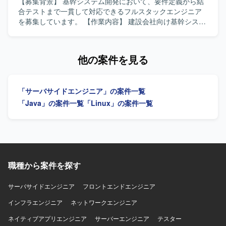
【募集背景】 基幹システム開発において、要件定義から結
合テストまで一貫して対応できるフルスタックエンジニア
を募集しています。 【作業内容】 建設会社向け基幹システ
ム開発において、要件定義から結合テストまでをご担当い
ただきます。バックエンドおよびフロントエンドの開発に
幅広く対応いただきます。 【求める人物像】 前向きにキャ
他の案件を見る
ッチアップや技術向上に取り組める方を求めています。
【ポジションの魅力】 バックエンドからフロントエンドま
で幅広い領域に携わり、要件定義から結合テストまで一貫
「サーバサイドエンジニア」の案件一覧
した開発経験を積むことができます。 【開発環境】 バック
エンドはJava（Springboot）、フロントエンドは
「Java」の案件一覧
「Linux」の案件一覧
TypeScript（React）、インフラはAWS、データベースは
PostgreSQLを使用します。
職種から案件を探す
サーバサイドエンジニア
フロントエンドエンジニア
インフラエンジニア
ネットワークエンジニア
ネイティブアプリエンジニア
サーバーエンジニア
テスター