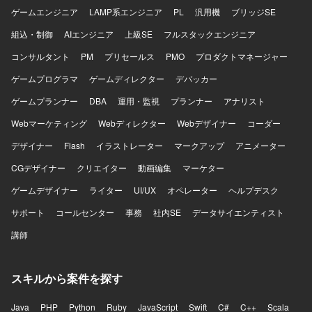
ゲームエンジニア
LAMP系エンジニア
PL
汎用機
ブリッジSE
組込・制御
AIエンジニア
上級SE
フルスタックエンジニア
コンサルタント
PM
プリセールス
PMO
プロダクトマネージャー
ゲームプログラマ
ゲームディレクター
デバッカー
ゲームプランナー
DBA
運用・監視
プランナー
アナリスト
Webマーケティング
Webディレクター
Webデザイナー
コーダー
デザイナー
Flash
イラストレーター
マークアップ
アニメーター
CGデザイナー
クリエイター
動画編集
マーケター
ゲームデザイナー
ライター
UI/UX
オペレーター
ヘルプデスク
サポート
コールセンター
事務
社内SE
データサイエンティスト
講師
スキルから案件を探す
Java
PHP
Python
Ruby
JavaScript
Swift
C#
C++
Scala