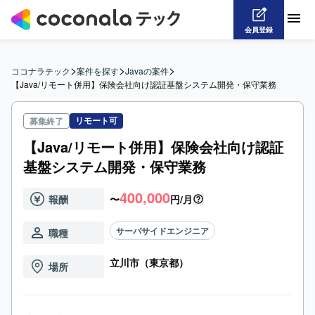
会員登録
>
>
>
ココナラテック
案件を探す
Javaの案件
【Java/リモート併用】保険会社向け認証基盤システム開発・保守業務
リモート可
募集終了
【Java/リモート併用】保険会社向け認証
基盤システム開発・保守業務
400,000
報酬
〜
円/月
サーバサイドエンジニア
職種
立川市（東京都）
場所