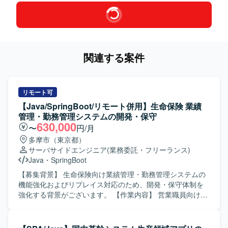
関連する案件
リモート可
【Java/SpringBoot/リモート併用】生命保険 業績
管理・勤務管理システムの開発・保守
630,000
〜
円/月
多摩市（東京都）
サーバサイドエンジニア
(業務委託・フリーランス)
Java
・
SpringBoot
【募集背景】 生命保険向け業績管理・勤務管理システムの
機能強化およびリプレイス対応のため、開発・保守体制を
強化する背景がございます。 【作業内容】 営業職員向け勤
務管理システムの新規開発および機能改修、保守対応をご
担当いただきます。既存システムのCJFリプレイス対応とし
て、設計・開発・テスト・リリースまで一連の工程に携わ