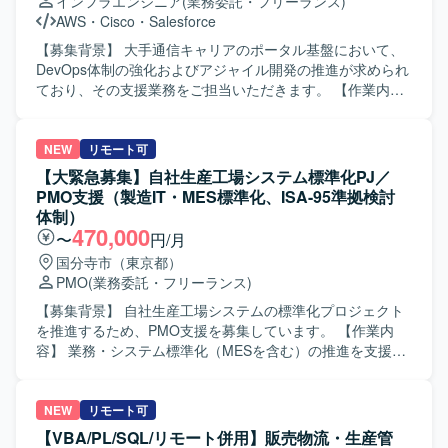
インフラエンジニア
(業務委託・フリーランス)
Automate標準フローおよびガバナンス設計、管理者運用ガ
AWS
・
Cisco
・
Salesforce
イドライン整備を行います。 プリセールス支援やヒアリン
グテンプレート作成などの提案・案件支援にも携わってい
【募集背景】 大手通信キャリアのポータル基盤において、
ただきます。 【求める人物像】 課題の背景や要件を正しく
DevOps体制の強化およびアジャイル開発の推進が求められ
理解し、主体的に解決策を検討して顧客へ提案し、施策実
ており、その支援業務をご担当いただきます。 【作業内
施まで計画的に進められる方を求めています。 新しい技術
容】 アジャイル開発チームの一員として、AWSを用いた運
を積極的に学び、自身のスキルとして吸収できる方が望ま
用・運営要件の整備や運用準備のフォロー、トラブル対応
しいです。 指示待ちにならずに自ら作業を見つけてプロジ
のリードを行っていただきます。DevOps化の推進および状
NEW
リモート可
ェクトの進捗に貢献できる方、不明点を調査し、必要に応
況管理を担当し、ポータル基盤の運用体制構築や改善に継
【大緊急募集】自社生産工場システム標準化PJ／
じてメンバーへ相談することで不明点を放置しない方を歓
続的に取り組んでいただきます。 【求める人物像】 社内外
PMO支援（製造IT・MES標準化、ISA-95準拠検討
迎します。 【ポジションの魅力】 Microsoft 365の標準アー
の関係者と円滑にコミュニケーションを取りながら業務を
体制）
キテクチャ設計やセキュリティ・ガバナンス標準化といっ
進められる方を求めております。プロジェクトにおける課
470,000
〜
円/月
た上流工程から携わることができ、エンタープライズ環境
題を自ら見つけ、改善に向けた提案や行動ができる方、指
国分寺市（東京都）
での知見を深めることができます。 閉域ネットワークとイ
示待ちではなく主体的に業務に取り組み、メンバや関係者
PMO
(業務委託・フリーランス)
ンターネット接続環境が分離された高度な環境設計や、
と積極的に情報共有ができる方が望ましいです。 【ポジシ
Power Automateを活用した運用モデル設計など、幅広い領
ョンの魅力】 大手通信キャリアの大規模ポータル基盤にお
【募集背景】 自社生産工場システムの標準化プロジェクト
域での経験を積むことができます。 プリセールス支援を通
いて、DevOpsやアジャイル開発の実践を通じて、クラウド
を推進するため、PMO支援を募集しています。 【作業内
じて顧客への提案力も磨くことができます。 【開発環境】
運用やサービス開発に関する知見を深めることができま
容】 業務・システム標準化（MESを含む）の推進を支援し
Microsoft 365（M365）、Entra ID、条件付きアクセス、
す。AWSを中心とした運用要件整備やトラブル対応をリー
ます。全体TO-BEモデルの定義、KGI/KPIの整合性確認、会
MFA、Purview（DLP・保持・監査）、Power Automateな
ドする経験を積むことで、上流から運用まで一貫した視点
議体の運営、進捗・課題・リスク管理、ベンダーコントロ
どを利用します。
を身につけることができます。 【開発環境】 AWSを中心と
ール、WBS整備、資料作成を担当します。標準化モデル定
NEW
リモート可
したクラウド環境上で、Redmine、Datadog、PagerDuty、
義の完了後は、要件定義・計画フェーズへの移行を支援し
【VBA/PL/SQL/リモート併用】販売物流・生産管