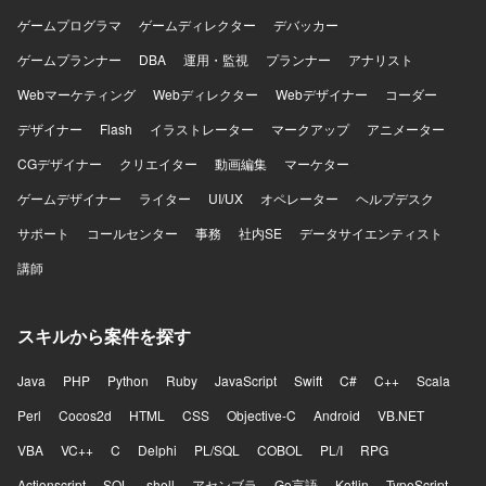
ゲームプログラマ
ゲームディレクター
デバッカー
ゲームプランナー
DBA
運用・監視
プランナー
アナリスト
Webマーケティング
Webディレクター
Webデザイナー
コーダー
デザイナー
Flash
イラストレーター
マークアップ
アニメーター
CGデザイナー
クリエイター
動画編集
マーケター
ゲームデザイナー
ライター
UI/UX
オペレーター
ヘルプデスク
サポート
コールセンター
事務
社内SE
データサイエンティスト
講師
スキルから案件を探す
Java
PHP
Python
Ruby
JavaScript
Swift
C#
C++
Scala
Perl
Cocos2d
HTML
CSS
Objective-C
Android
VB.NET
VBA
VC++
C
Delphi
PL/SQL
COBOL
PL/I
RPG
Actionscript
SQL
shell
アセンブラ
Go言語
Kotlin
TypeScript