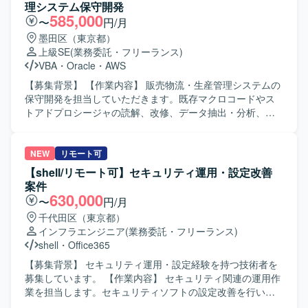
Okta、Slack、Confluence、JIRA、FutureVuls、Salesforce
ます。 【求める人物像】 関係者と連携しながら、横断的な
理システム保守開発
などの各種ツールを組み合わせて利用いたします。
検討チームの運営やプロジェクト管理を主体的に推進でき
585,000
〜
円/月
る方を求めています。 【ポジションの魅力】 製造IT・MES
墨田区（東京都）
標準化およびISA-95準拠の検討体制に関わり、全社横断の
上級SE
(業務委託・フリーランス)
標準化プロジェクトを支援できるポジションです。 【開発
VBA
・
Oracle
・
AWS
環境】 Teams、Excel、PowerPoint、Wordを活用します。
DB関連ドキュメントとしてテーブル定義書、ER図を扱いま
【募集背景】 【作業内容】 販売物流・生産管理システムの
す。
保守開発を担当していただきます。既存マクロコードやス
トアドプロシージャの読解、改修、データ抽出・分析、業
務効率化ツールの構築を行っていただきます。システム運
用保守および設計開発に携わっていただきます。 【求める
人物像】 能動的に業務を推進し、関係部署や現場と円滑に
NEW
リモート可
連携できる方を求めています。 【ポジションの魅力】 販売
【shell/リモート可】セキュリティ運用・設定改善
物流・生産管理領域のシステム保守開発に幅広く携わるこ
案件
とができます。 【開発環境】 Excel VBA、
630,000
〜
円/月
Oracle（PL/SQL）を使用します。
千代田区（東京都）
インフラエンジニア
(業務委託・フリーランス)
shell
・
Office365
【募集背景】 セキュリティ運用・設定経験を持つ技術者を
募集しています。 【作業内容】 セキュリティ関連の運用作
業を担当します。セキュリティソフトの設定改善を行いま
す。 【求める人物像】 【ポジションの魅力】 セキュリティ