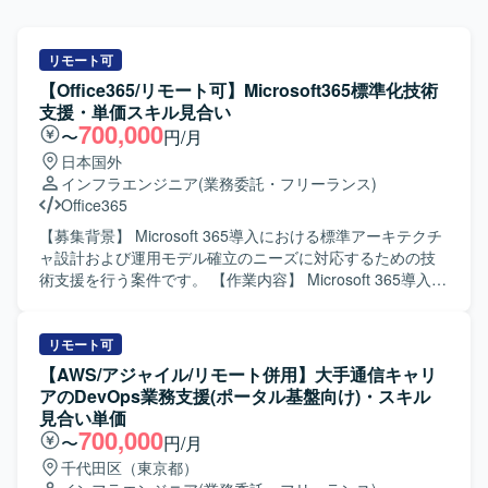
リモート可
【Office365/リモート可】Microsoft365標準化技術
支援・単価スキル見合い
700,000
〜
円/月
日本国外
インフラエンジニア
(業務委託・フリーランス)
Office365
【募集背景】 Microsoft 365導入における標準アーキテクチ
ャ設計および運用モデル確立のニーズに対応するための技
術支援を行う案件です。 【作業内容】 Microsoft 365導入に
おける標準アーキテクチャの設計およびテンプレートの作
成、運用モデルの確立を支援していただきます。 M365テナ
ント構成の標準モデル設計や、閉域系とインターネット系
リモート可
が混在する環境におけるメールシステムの設計標準化を行
【AWS/アジャイル/リモート併用】大手通信キャリ
います。 Entra ID、条件付きアクセス、MFA設計テンプレ
アのDevOps業務支援(ポータル基盤向け)・スキル
ートの作成や、Purview（DLP・保持・監査）の標準ポリシ
見合い単価
ー化を実施します。 外部共有や閉域網分離環境との整合設
700,000
〜
円/月
計、監査ログおよび証跡管理の設計を行います。 標準運用
千代田区（東京都）
フローの作成、アカウント・権限管理モデル設計、Power