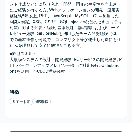
ント作成など）に取り入れ、開発・調査の生産性を向上させ
たご経験を有する方, Webアプリケーションの開発・運用実
務経験5年以上, PHP、JavaScript、MySQL、Gitを利用した
開発の経験, XSS、CSRF、SQL Injectionなどのセキュリティ
対策に対する知識・経験, 基本設計、詳細設計およびコード
レビュー経験, Git / GitHubを利用したチーム開発経験（CLI
での基本操作が可能で、コンフリクト等が発生した際にも仕
組みを理解して安全に解消ができる方）
■歓迎スキル：
大規模システムの設計・開発経験, ECサービスの開発経験, P
HP バージョンアップ／レガシー移行の対応経験, Github acti
onsを活用したCI/CD構築経験
特徴
リモート可
週5勤務