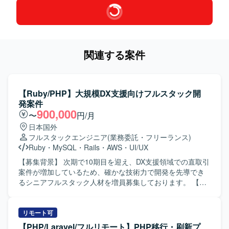
関連する案件
【Ruby/PHP】大規模DX支援向けフルスタック開
発案件
900,000
〜
円/月
日本国外
フルスタックエンジニア
(業務委託・フリーランス)
Ruby
・
MySQL
・
Rails
・
AWS
・
UI/UX
【募集背景】 次期で10期目を迎え、DX支援領域での直取引
案件が増加しているため、確かな技術力で開発を先導でき
るシニアフルスタック人材を増員募集しております。 【作
業内容】 フロントエンドとバックエンドを横断して、Web
サービスやアプリケーション開発を一気通貫で推進してい
ただきます。Ruby on Rails または PHP（Laravel）とAWS
リモート可
等を用いたWebサービスの設計・開発を行っていただきま
【PHP/Laravel/フルリモート】PHP移行・刷新プ