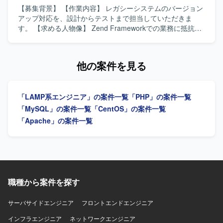
がら、上流工程から運用保守まで一気通貫で携わることが
【募集背景】 【作業内容】 レガシーシステムのバージョン
できます。決済領域における専門性を高めつつ、AI駆動開
アップ対応を、設計からテストまで担当していただきま
発など新しい技術要素にも触れられる環境です。既に複数
す。 【求める人物像】 Zend Frameworkでの業務に抵抗が
名のメンバーが参画している体制の中で、中心メンバーと
なく、開発プロジェクトでのリーダー経験をお持ちの方を
して活躍していただけます。 【開発環境】 PHP,
求めています。 【ポジションの魅力】 予約システムを利用
CodeIgniter, AWS, MySQL, Cursor(AI駆動開発)を用いた環
したポータルサイト開発に携わっていただけます。 【開発
他の案件を見る
境での開発となります。
環境】 LAMP環境、PHP、Zend Frameworkを使用します。
「LAMP系エンジニア」の案件一覧
「PHP」の案件一覧
「MySQL」の案件一覧
「CentOS」の案件一覧
「Apache」の案件一覧
職種から案件を探す
サーバサイドエンジニア
フロントエンドエンジニア
インフラエンジニア
ネットワークエンジニア