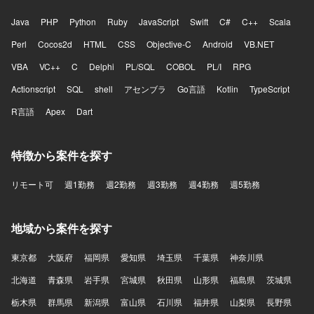
Java
PHP
Python
Ruby
JavaScript
Swift
C#
C++
Scala
Perl
Cocos2d
HTML
CSS
Objective-C
Android
VB.NET
VBA
VC++
C
Delphi
PL/SQL
COBOL
PL/I
RPG
Actionscript
SQL
shell
アセンブラ
Go言語
Kotlin
TypeScript
R言語
Apex
Dart
特徴から案件を探す
リモート可
週1勤務
週2勤務
週3勤務
週4勤務
週5勤務
地域から案件を探す
東京都
大阪府
福岡県
愛知県
埼玉県
千葉県
神奈川県
北海道
青森県
岩手県
宮城県
秋田県
山形県
福島県
茨城県
栃木県
群馬県
新潟県
富山県
石川県
福井県
山梨県
長野県