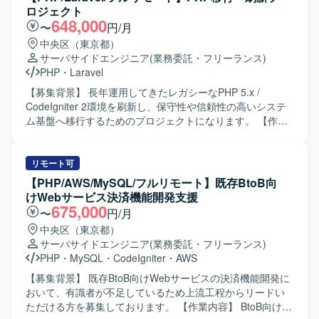
す。UI/UXデザイナーやビジネス側と連携し、要件整理から
ロジェクト
最適な技術選定や仕様検討を行っていただきます。リファ
648,000
〜
円/月
クタリング、コードレビュー、テスト自動化の推進による
中央区（東京都）
品質改善を担っていただきます。GitHub FlowやCI/CDを活
サーバサイドエンジニア
(業務委託・フリーランス)
用した開発プロセスの整備・運用や、チームの生産性を高
PHP
・
Laravel
めるための技術フォローとナレッジ共有も行っていただき
ます。 【求める人物像】 技術的なリードと品質向上に主体
【募集背景】 長年運用してきたレガシーなPHP 5.x /
的に取り組んでいただける方を求めております。関係者と
CodeIgniter 2環境を刷新し、保守性や信頼性の高いシステ
円滑にコミュニケーションを取りながら、要件や仕様を整
ム基盤へ移行するためのプロジェクトになります。 【作業
理し、自ら手を動かして開発を推進できる方を歓迎いたし
内容】 現行システム（PHP5 / CodeIgniter 2）のソースコー
ます。継続的な改善や新しい技術の活用にも前向きに取り
ド解析および仕様の紐解きを行います。PHP 8.x への段階
組んでいただける方が望ましいです。 【ポジションの魅
的移行またはリプレイスに向けた移行計画の策定をサポー
リモート可
力】 フロントエンドからバックエンドまで一気通貫で関わ
トします。次期フレームワークの選定支援を行い、選定さ
【PHP/AWS/MySQL/フルリモート】既存BtoB向
ることができ、大規模なDX支援案件において技術面での意
れたフレームワークを用いた基盤設計および実装を担当し
けWebサービス決済機能開発支援
思決定や品質向上に大きな裁量を持って携わることができ
ます。レガシーコードのリファクタリングやE2Eテスト自動
675,000
〜
円/月
ます。直取引案件において、ビジネス側との距離が近い環
化の実装にも取り組んでいただきます。 【求める人物像】
中央区（東京都）
境で開発をリードできる点も魅力です。モダンな技術スタ
レガシー環境のコード解析やリファクタリングに前向きに
サーバサイドエンジニア
(業務委託・フリーランス)
ックや開発プロセスの整備にも主体的に関与していただけ
取り組める方を求めております。チームメンバーと積極的
PHP
・
MySQL
・
CodeIgniter
・
AWS
ます。 【開発環境】 言語はRuby、PHP、JavaScript、
に対話しながら活動し、知識共有やメンバーの成長にも関
TypeScriptを利用しております。フレームワークはRuby on
心を持って伴走いただける方を歓迎いたします。技術的な
【募集背景】 既存BtoB向けWebサービスの決済機能開発に
Rails、Laravel、React、Vue.jsを使用しております。イン
内容を分かりやすく言語化し、説明・提案できる方が望ま
おいて、有識者が不足しているため上流工程からリードい
フラ・データベースにはAWS、MySQL、PostgreSQL、
しいです。 【ポジションの魅力】 レガシーなPHP環境から
ただける方を募集しております。 【作業内容】 BtoB向け