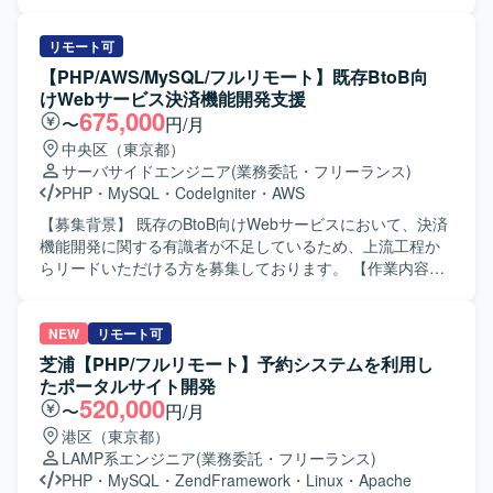
Dockerを利用しております。開発にはGitおよびGitHubを使
モダンなPHP 8.xおよびフレームワークへの移行に主体的に
Webサービスの決済機能開発にご参画いただきます。方向
用し、アジャイル（スクラム）で進行しております。
関わることができるため、移行計画策定から基盤設計、実
性の選定などの上流工程から参画いただき、別部署との折
装、テスト自動化まで幅広い経験を積むことができます。
衝、要件定義、設計、開発、運用保守まで一貫して携わっ
リモート可
既存システムの改善と刷新を通じて、保守性や信頼性向上
ていただきます。PHP、CodeIgniter、AWS、MySQLおよび
【PHP/AWS/MySQL/フルリモート】既存BtoB向
に貢献できるポジションです。 【開発環境】 PHP 5.x /
AI駆動開発ツールを用いて決済機能の開発と改善を行って
けWebサービス決済機能開発支援
CodeIgniter 2 から PHP 8.x への移行を前提とした環境での
いただきます。 【求める人物像】 決済機能開発に関する知
675,000
〜
円/月
開発になります。次期フレームワークとしてLaravelや
見を活かして主体的にリードいただける方を求めておりま
中央区（東京都）
Symfony等のMVCフレームワークを検討し、E2Eテスト自
す。関係各所と円滑にコミュニケーションを取りながら、
サーバサイドエンジニア
(業務委託・フリーランス)
動化にPlaywright等のツールを利用いたします。
要件整理から実装、運用まで責任を持って取り組んでいた
PHP
・
MySQL
・
CodeIgniter
・
AWS
だける方が望ましいです。新しい開発手法やAIコーディン
グにも前向きに取り組んでいただける方を歓迎いたしま
【募集背景】 既存のBtoB向けWebサービスにおいて、決済
す。 【ポジションの魅力】 上流工程から運用保守まで一貫
機能開発に関する有識者が不足しているため、上流工程か
して携わることで、BtoB向けWebサービスの決済領域に深
らリードいただける方を募集しております。 【作業内容】
く関わることができます。自社サービスの機能強化に直接
BtoB向けeギフト関連自社Webサービスの決済機能開発に携
貢献できる環境であり、AI駆動開発など新しい技術や開発
わっていただきます。別部署との折衝を行いながら、要件
スタイルを実務の中で経験できる点も魅力です。プロジェ
定義から設計、開発、運用保守まで一貫してご対応いただ
NEW
リモート可
クト体制内で他メンバーと連携しながら、技術面と業務面
きます。決済機能に関する方向性の選定など上流工程から
芝浦【PHP/フルリモート】予約システムを利用し
の両面でスキルアップを図ることができます。 【開発環
参画していただきます。 【求める人物像】 決済機能開発に
たポータルサイト開発
境】 PHP、CodeIgniter、AWS、MySQL、Cursor(AI駆動開
関する知見を生かして現場をリードいただける方を求めて
520,000
〜
円/月
発)を用いたWebサービス開発環境となっております。
おります。関係部署との折衝を円滑に進められるコミュニ
港区（東京都）
ケーション力をお持ちの方、AIコーディングなど新しい開
LAMP系エンジニア
(業務委託・フリーランス)
発手法にも前向きに取り組んでいただける方を歓迎いたし
PHP
・
MySQL
・
ZendFramework
・
Linux
・
Apache
ます。 【ポジションの魅力】 自社サービスに深く関わりな