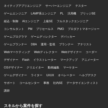
ネイティブアプリエンジニア
サーバーエンジニア
テスター
ゲームエンジニア
LAMP系エンジニア
PL
汎用機
ブリッジSE
組込・制御
AIエンジニア
上級SE
フルスタックエンジニア
コンサルタント
PM
プリセールス
PMO
プロダクトマネージャー
ゲームプログラマ
ゲームディレクター
デバッカー
ゲームプランナー
DBA
運用・監視
プランナー
アナリスト
Webマーケティング
Webディレクター
Webデザイナー
コーダー
デザイナー
Flash
イラストレーター
マークアップ
アニメーター
CGデザイナー
クリエイター
動画編集
マーケター
ゲームデザイナー
ライター
UI/UX
オペレーター
ヘルプデスク
サポート
コールセンター
事務
社内SE
データサイエンティスト
講師
スキルから案件を探す