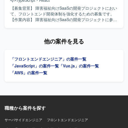
TypeScript
・
React
構造的に整理し、AIへの指示内容を自ら工夫できる方や、
変化のある環境でも主体的にタスクを進められる方がフィ
【募集背景】 障害福祉向けSaaSの開発プロジェクトにおい
ットします。 【ポジションの魅力】 AI駆動開発を中核に据
て、フロントエンド開発体制を強化するための募集です。
えた開発プロセスを経験でき、LLMや各種AIツールを用い
【作業内容】 障害福祉向けSaaSの開発プロジェクトに参画
た最新の開発スタイルに携わることができます。 特許申請
し、フロントエンド（React）の設計・実装を担当していた
という専門領域のナレッジとSaaS開発の知見を同時に習得
だきます。 React/TypeScript/reduxを用いたフロントエンド
できる環境となっております。 【開発環境】 AIコーディン
の設計・開発・運用を行っていただきます。 企画要件から
他の案件を見る
グツール（Cursor / Codex / Claude Code 等）、Docker、
仕様を把握し、要件の不明点を解消したうえで実装設計へ
GitHub、AWS を中心としたWebアプリケーション開発環境
と落とし込んでいただきます。 既存ソースコードの機能改
を想定しております。
修や、技術的負債の解消にも取り組んでいただきます。
「フロントエンドエンジニア」の案件一覧
【求める人物像】 仕様の不足などを自ら補い、プロジェク
トを主体的に推進することにやりがいを感じる方を求めて
「JavaScript」の案件一覧
「Vue.js」の案件一覧
います。 トレンドだけにとらわれず、メリット・デメリッ
「AWS」の案件一覧
トを比較して根拠を持った技術選定・設計ができる方を歓
迎します。 バックエンド（Laravel）のコードを必要に応じ
て読み解き、連携しながらAPI実装などをスムーズに進めら
れる方を求めています。 稼働中のサービスへの影響を見極
め、システムを安全に保ちながら着実に実装を行える方に
適したポジションです。 【ポジションの魅力】 障害福祉領
職種から案件を探す
域向けのSaaS開発に携わることで、社会的意義の高いサー
ビスの価値向上に貢献できるポジションです。 フロントエ
サーバサイドエンジニア
フロントエンドエンジニア
ンドの設計から実装、運用まで一気通貫で関われるため、