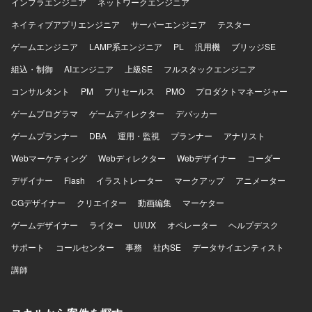
裁量を持って技術選定やアーキテクチャ設計に関与してい
インフラエンジニア
ネットワークエンジニア
ただけます。 既存プロダクトの改善や技術的負債の解消に
ネイティブアプリエンジニア
サーバーエンジニア
テスター
も取り組めるため、中長期的なプロダクト品質向上に寄与
できる環境です。 【開発環境】 フロントエンドは
ゲームエンジニア
LAMP系エンジニア
PL
汎用機
ブリッジSE
React/TypeScript/reduxを用いた環境で開発を行います。 バ
組込・制御
ックエンドにはLaravelが用いられており、必要に応じてコ
AIエンジニア
上級SE
フルスタックエンジニア
ードを読み解きながらAPIとの連携を行います。 コーディン
コンサルタント
PM
プリセールス
PMO
プロダクトマネージャー
グAIツールを活用した開発スタイルが推奨されている環境
です。
ゲームプログラマ
ゲームディレクター
デバッカー
ゲームプランナー
DBA
運用・監視
プランナー
アナリスト
Webマーケティング
Webディレクター
Webデザイナー
コーダー
デザイナー
Flash
イラストレーター
マークアップ
アニメーター
CGデザイナー
クリエイター
動画編集
マーケター
ゲームデザイナー
ライター
UI/UX
オペレーター
ヘルプデスク
サポート
コールセンター
事務
社内SE
データサイエンティスト
講師