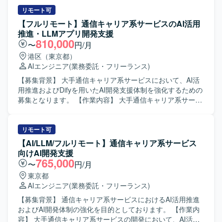
Vue.jsベースのフロントエンド実装に加え、GitHub Copilot
などのAI支援ツールを活用したAI駆動開発を行います。要件
リモート可
や依頼内容をプロンプトへ構造化し実装へつなげるほか、
【フルリモート】通信キャリア系サービスのAI活用
アジャイル開発体制の中で継続的なサービス改善、仕様整
推進・LLMアプリ開発支援
理や技術的な提案、AI生成物のレビューおよび品質担保も
810,000
〜
円/月
行っていただきます。 【求める人物像】 AI支援ツールを積
港区（東京都）
極的に活用しながら、自ら学習・改善していける方を求め
AIエンジニア
(業務委託・フリーランス)
ています。アジャイルな開発スタイルに柔軟に対応でき、
関係者と円滑にコミュニケーションを取りながら主体的に
【募集背景】 大手通信キャリア系サービスにおいて、AI活
提案・推進いただける方が望ましいです。 【ポジションの
用推進およびDifyを用いたAI開発支援体制を強化するための
魅力】 AI駆動開発を前提とした環境で、最新のAI支援ツー
募集となります。 【作業内容】 大手通信キャリア系サービ
ルを活用しながらフロントエンド開発に携わることができ
スの開発プロジェクトに参画し、利用環境やセキュリティ
ます。大規模な通信キャリア系サービスに関わることで、
要件の制約下でAI駆動開発を実現するための技術検証や課
サービス改善の効果を実感しやすく、アジャイル開発の経
題解決を推進していただきます。ローカル開発環境の構築
リモート可
験をさらに深めることができます。 【開発環境】 Vue.js /
から、AI/LLMアプリケーションの開発、テストおよび評価
【AI/LLM/フルリモート】通信キャリア系サービス
AWS / GitHub Copilot / Scrum（アジャイル）
までを一貫してご担当いただきます。既存プロジェクトの
向けAI開発支援
引き継ぎを行い、その後の継続開発や改善対応を実施して
765,000
〜
円/月
いただきます。また、クライアントの運用方針やプロセス
東京都
に沿った形でプロジェクトを推進し、要望の整理や調整を
AIエンジニア
(業務委託・フリーランス)
行いながら開発を進めていただきます。 【求める人物像】
AI/LLM技術への関心が高く、新しいツールや手法を主体的
【募集背景】 通信キャリア系サービスにおけるAI活用推進
にキャッチアップしながら開発を推進できる方を求めてい
およびAI開発体制の強化を目的としております。 【作業内
ます。ローカル環境構築やAIテスト・評価までを自走でき
容】 大手通信キャリア系サービスの開発において、AI活用