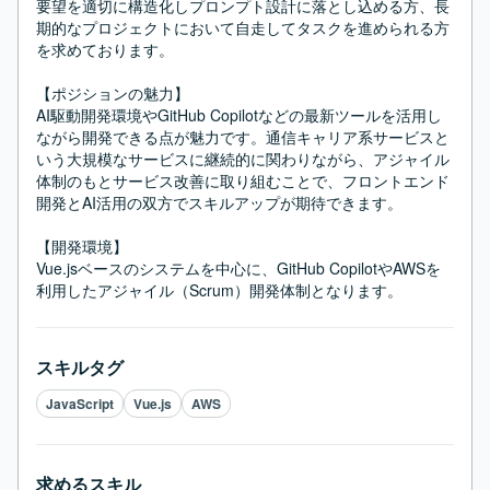
要望を適切に構造化しプロンプト設計に落とし込める方、長
期的なプロジェクトにおいて自走してタスクを進められる方
を求めております。

【ポジションの魅力】

AI駆動開発環境やGitHub Copilotなどの最新ツールを活用し
ながら開発できる点が魅力です。通信キャリア系サービスと
いう大規模なサービスに継続的に関わりながら、アジャイル
体制のもとサービス改善に取り組むことで、フロントエンド
開発とAI活用の双方でスキルアップが期待できます。

【開発環境】

Vue.jsベースのシステムを中心に、GitHub CopilotやAWSを
利用したアジャイル（Scrum）開発体制となります。
スキルタグ
JavaScript
Vue.js
AWS
求めるスキル