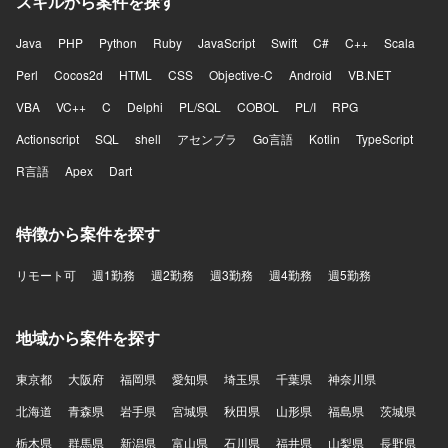
スキルから案件を探す
Java
PHP
Python
Ruby
JavaScript
Swift
C#
C++
Scala
Perl
Cocos2d
HTML
CSS
Objective-C
Android
VB.NET
VBA
VC++
C
Delphi
PL/SQL
COBOL
PL/I
RPG
Actionscript
SQL
shell
アセンブラ
Go言語
Kotlin
TypeScript
R言語
Apex
Dart
特徴から案件を探す
リモート可
週1勤務
週2勤務
週3勤務
週4勤務
週5勤務
地域から案件を探す
東京都
大阪府
福岡県
愛知県
埼玉県
千葉県
神奈川県
北海道
青森県
岩手県
宮城県
秋田県
山形県
福島県
茨城県
栃木県
群馬県
新潟県
富山県
石川県
福井県
山梨県
長野県