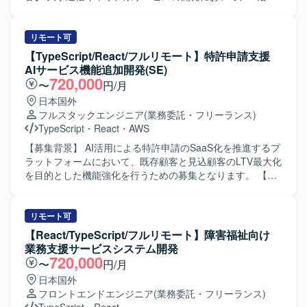
る技術力に加え、既存プロジェクトへのスムーズなキャッ
推進およびDifyを用いたAI開発支援をご担当いただきます。
チアップと継続的な改善に取り組める方を歓迎いたしま
利用環境やセキュリティ要件による制約がある中で、AI駆
す。クライアントとのコミュニケーションを通じて要件や
動開発の実現に向けた技術検証や課題解決を推進いただき
リモート可
課題を整理し、柔軟かつ主体的に行動できる方が望ましい
ます。 想定される具体的な作業としては、ローカル環境構
【TypeScript/React/フルリモート】特許申請支援
です。 【ポジションの魅力】 大手通信キャリア系サービス
築、AI/LLMアプリケーションの開発、AIテストおよび評
AIサービス機能追加開発(SE)
において、生成AIやLLMを活用したアプリケーション開発
価、既存プロジェクトの引き継ぎおよび継続対応、クライ
720,000
〜
円/月
に深く関わることができるポジションです。利用環境やセ
アントの運用に沿ったプロジェクト推進などがあります。
日本国外
キュリティ要件などの制約がある中で、AI駆動開発の実現
【求める人物像】 AI/LLM領域の技術トレンドに関心を持
フルスタックエンジニア
(業務委託・フリーランス)
に向けた技術検証や課題解決に取り組むことで、実践的な
ち、自走してキャッチアップできる方を求めております。
TypeScript
・
React
・
AWS
知見を蓄積できます。Difyをはじめとした最新のAI開発ツー
制約条件が多い環境下でも主体的に課題を発見し、粘り強
ルや評価手法を活用しながら、AIエンジニアとしてのスキ
く解決に取り組める方です。 クライアントやチームと円滑
【募集背景】 AI活用による特許申請のSaaS化を推進するプ
ルを高めていただけます。 【開発環境】 Difyや各種LLMを
にコミュニケーションを取りながら、継続的なサービス改
ラットフォームにおいて、既存顧客と見込顧客のLTV最大化
用いた生成AIアプリケーション開発環境を利用いたしま
善に取り組める方を期待しております。 【ポジションの魅
を目的とした機能強化を行うための募集となります。 【作
す。ローカル開発環境上での実装・検証を行い、AIテスト
力】 大手通信キャリア系サービスにおいて、生成AIやLLM
業内容】 特許申請支援AIサービスの既存プラットフォーム
や評価ツールを用いて品質検証を実施いたします。API連携
を活用した先進的な取り組みに関わることができます。 AI
に対して、新機能の設計・実装・テストを担当いただきま
やプロンプトおよびワークフロー設計を通じて、AIアプリ
駆動開発の技術検証から実運用を見据えた開発まで幅広く
す。 SaaSシステムとして顧客ごとのデータが相互に混在・
リモート可
ケーションの機能拡張や改善に取り組んでいただきます。
経験でき、AIアプリケーション開発のスキルを総合的に高
流出しないよう配慮した設計や、安定稼働を前提とした高
【React/TypeScript/フルリモート】障害福祉向け
めることができます。 Difyをはじめとする最新のAI開発基
品質な実装を行っていただきます。 AI駆動開発環境および
業務支援サービスシステム開発
盤やツールを用いた実践的な開発経験を積むことができま
プロジェクト管理ツールを活用しながら、SEとして自走的
720,000
〜
円/月
す。 【開発環境】 Dify、LLM/生成AIアプリ、ローカル開発
にタスクを推進いただきます。 【求める人物像】 AIコーデ
日本国外
環境、AIテスト・評価ツール、API連携、プロンプトおよび
ィングツールを積極的に活用しながらも、生成物の品質を
フロントエンドエンジニア
(業務委託・フリーランス)
ワークフロー設計などの環境で開発を行います。
自らレビューし、改善を回せる方を求めています。 要件を