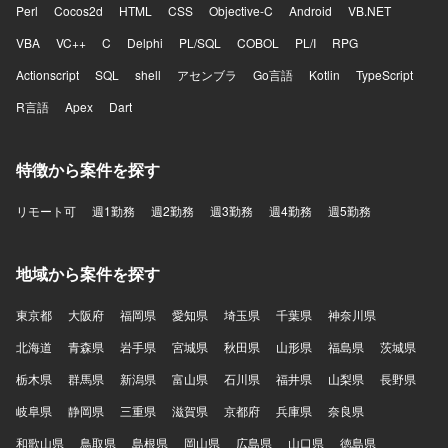
Perl
Cocos2d
HTML
CSS
Objective-C
Android
VB.NET
VBA
VC++
C
Delphi
PL/SQL
COBOL
PL/I
RPG
Actionscript
SQL
shell
アセンブラ
Go言語
Kotlin
TypeScript
R言語
Apex
Dart
特徴から案件を探す
リモート可
週1勤務
週2勤務
週3勤務
週4勤務
週5勤務
地域から案件を探す
東京都
大阪府
福岡県
愛知県
埼玉県
千葉県
神奈川県
北海道
青森県
岩手県
宮城県
秋田県
山形県
福島県
茨城県
栃木県
群馬県
新潟県
富山県
石川県
福井県
山梨県
長野県
岐阜県
静岡県
三重県
滋賀県
京都府
兵庫県
奈良県
和歌山県
鳥取県
島根県
岡山県
広島県
山口県
徳島県