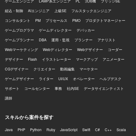
方にご活躍いただけます。 【ポジションの魅力】 経理向け
ゲームエンジニア
LAMP系エンジニア
PL
汎用機
ブリッジSE
SaaSの追加機能および新規システム開発において、設計フ
組込・制御
AIエンジニア
上級SE
フルスタックエンジニア
ェーズからテストまで一貫して関わることができるポジシ
ョンです。多数のステークホルダーと連携しながら、設計
コンサルタント
PM
プリセールス
PMO
プロダクトマネージャー
品質の担保とプロジェクト推進を主導する経験を積むこと
ゲームプログラマ
ができます。Ruby on RailsやAWS、生成AIを活用した開
ゲームディレクター
デバッカー
発・PoCなど、モダンな技術スタックを活かした上流工程
ゲームプランナー
DBA
運用・監視
プランナー
アナリスト
中心の業務に携わることができます。 【開発環境】 バック
エンドはGo、Ruby on Rails、Unicorn、Nginx、
Webマーケティング
Webディレクター
Webデザイナー
コーダー
PostgreSQL、Redis、Docker、Elasticsearchなどを利用し
デザイナー
Flash
イラストレーター
マークアップ
アニメーター
ております。フロントエンドはTypeScript、React、
Redux、styled-components、Storybook、Webpackなどを
CGデザイナー
クリエイター
動画編集
マーケター
利用しております。インフラはAWS（EC2、RDS、
ゲームデザイナー
ElastiCache、S3、ElasticsearchService、Lambda、
ライター
UI/UX
オペレーター
ヘルプデスク
ElasticBeanstalkなど）、Ansible、Datadog、CircleCI、
サポート
コールセンター
事務
社内SE
データサイエンティスト
Engine Yardなどを利用しております。その他、GitHub、
Slack、JIRA、Notionなどのツールを利用しております。
講師
スキルから案件を探す
Java
PHP
Python
Ruby
JavaScript
Swift
C#
C++
Scala