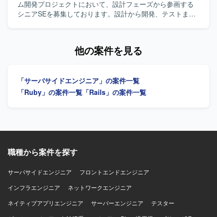
CloudFront、ElastiCache、WAFなど）上に構築されてお
7系を利用しています。DBはMySQL 8系、コンテナは
ャイル開発手法を用いた環境で、AWSなどのインフラやAI
ム開発プロジェクトにおいて、設計フェーズから参画する
り、Dockerを使用したコンテナ環境で運用しております。
Dockerを使用しています。インフラはAWS（EC2, Aurora,
駆動の技術を活用して開発を行っていただきます。
シニアSEを募集しております。設計から開発、テストまで
データベースはMySQL、Redis、Elasticsearchを利用し、
SES, WAF, S3等）およびGCP（Vertex AIなど）を組み合わ
を推進し、多数のステークホルダーが関わる中で設計品質
Nginxを用いた構成となっております。開発フローでは
せ、CIにはCircleCIを利用しています。開発ツールとして
の担保とプロジェクト推進の両輪を担っていただきます。
Github、GitHub ActionsやJenkins、Slackを活用し、
GitHub, Github Projects, Notion, Teams, Slack, Google
【作業内容】 設計課題ドキュメントの作成・管理（課題の
他の案件を見る
Datadog、Fluentd、BigQuery、Redashなどによるモニタ
Meet、AIコーディングツールとしてVisual Studio Code,
整理・起票、関係者との解消推進）を主担当として実施い
リングやデータ分析の仕組みが整っております。
Cursor, Claude Code, Gemini CLIを使用しています。
ただきます。設計からテストにかけてのWBS策定および進
捗管理を行っていただきます。Ruby on Railsを用いた汎用
「サーバサイドエンジニア」の案件一覧
的で保守性の高い設計・実装や、必要に応じた技術検証・
PoCを実施していただきます。プロダクトチームや関係各
「Ruby」の案件一覧
「Rails」の案件一覧
社との仕様・スケジュール調整を行っていただきます。提
案・報告資料の作成や、設計・コードレビューを通じた品
質担保もお任せいたします。既存の要件定義成果物や引き
継ぎ資料のキャッチアップも行っていただきます。 【求め
る人物像】 曖昧な課題を自ら整理し、たたき台を作って前
に進められる方を求めております。実装だけでなく、ドキ
職種から案件を探す
ュメントや資料作成、関係者調整もプロジェクトの価値と
捉えられる方を歓迎いたします。顧客およびチーム双方と
サーバサイドエンジニア
フロントエンドエンジニア
丁寧に連携し、多数の関係者を尊重しながら進められる方
インフラエンジニア
を想定しております。ドメイン知識や業務ロジックを素早
ネットワークエンジニア
くキャッチアップし、設計に落とし込める方、品質課題や
ネイティブアプリエンジニア
サーバーエンジニア
テスター
ボトルネックを自発的に発見し、解決までの道筋を示せる