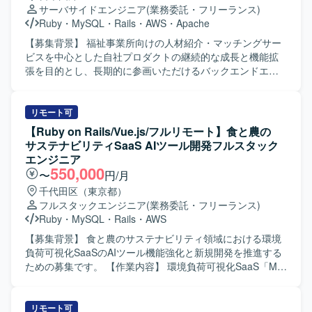
Figma など データベース : Amazon RDS インフラ : AWS
サーバサイドエンジニア
(業務委託・フリーランス)
(ECS) バージョン管理 : Git/GitHub コミュニケーション/タ
Ruby
・
MySQL
・
Rails
・
AWS
・
Apache
スク管理 : Slack, Google Meet, Notion を利用しています。
【募集背景】 福祉事業所向けの人材紹介・マッチングサー
ビスを中心とした自社プロダクトの継続的な成長と機能拡
張を目的とし、長期的に参画いただけるバックエンドエン
ジニアを募集しております。 【作業内容】 福祉事業所の支
援サービスを運営している企業にて、自社サービスの追加
開発をご担当いただきます。人材紹介・マッチングサービ
リモート可
スの開発チームに所属し、インターネットサービスの顧客
【Ruby on Rails/Vue.js/フルリモート】食と農の
価値向上を目的とした開発や、社内基幹業務システムの業
サステナビリティSaaS AIツール開発フルスタック
務生産性向上のための開発など、多岐にわたる開発案件に
エンジニア
携わっていただきます。 5年近い歴史のあるプロダクトのた
550,000
〜
円/月
め、既存の開発基盤や組織風土をキャッチアップいただき
千代田区（東京都）
つつ、プロダクト開発に参画していただきます。 フルサイ
フルスタックエンジニア
(業務委託・フリーランス)
クル型のプロダクト開発現場として、数人月単位のプロジ
Ruby
・
MySQL
・
Rails
・
AWS
ェクトにおける要件定義〜設計〜実装〜テストまでの各工
程を、計画策定から一貫してご担当いただきます。 また、
【募集背景】 食と農のサステナビリティ領域における環境
アーキテクチャ選定やパフォーマンス改善などの技術的な
負荷可視化SaaSのAIツール機能強化と新規開発を推進する
判断において、自ら根拠を持って意思決定し、若手メンバ
ための募集です。 【作業内容】 環境負荷可視化SaaS「My
ーの多いチームを率いていただきます。 【求める人物像】
エコものさし」におけるAIツール「Food AI Ideator (FAI)」
プロダクトや事業内容への理解を深めながら、安定的かつ
の新規開発および商品改良設計を行っていただきます。
長期的に参画いただける方を求めております。複数のエン
Ruby on RailsおよびVue.jsを用いた自社プロダクト・AIツ
リモート可