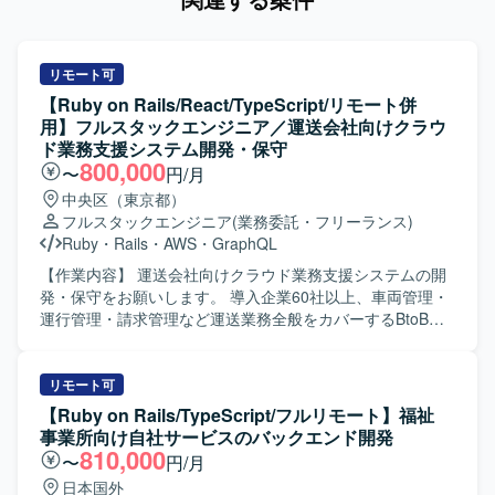
リモート可
【Ruby on Rails/React/TypeScript/リモート併
用】フルスタックエンジニア／運送会社向けクラウ
ド業務支援システム開発・保守
800,000
〜
円/月
中央区（東京都）
フルスタックエンジニア
(業務委託・フリーランス)
Ruby
・
Rails
・
AWS
・
GraphQL
【作業内容】 運送会社向けクラウド業務支援システムの開
発・保守をお願いします。 導入企業60社以上、車両管理・
運行管理・請求管理など運送業務全般をカバーするBtoB
SaaSです。 新機能の設計・実装（バックエンド / フロント
エンド）を行います。 GraphQL APIの設計・実装を行いま
す。 既存機能の改善・バグ修正を行います。 コードレビュ
リモート可
ー、テスト整備を行います。 PMI（事業譲渡後の統合）に
【Ruby on Rails/TypeScript/フルリモート】福祉
伴うシステム改善を行います。 【開発環境】 フレームワー
事業所向け自社サービスのバックエンド開発
ク : Ruby 3.2 / Rails 7.1 フロントエンド : React 18 /
810,000
〜
円/月
TypeScript 5.1 / Apollo Client (GraphQL) デザインツール：
日本国外