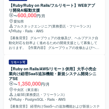
ジニア、PdM、デザイナーと密に協働しながら開発を進め
ールのフロントエンドおよびバックエンド開発を担当し、
【Ruby/Ruby on Rails/フルリモート】WEBアプ
る環境のため、コラボレーションとコミュニケーションを
クライアントの声を直接反映させる形で商品の改良設計を
リ開発AI駆動支援
大切にし、自発的に周囲と連携しながら課題解決に取り組
進めていただきます。GCP（Vertex AI等）やAIコーディン
600,000
〜
円/月
める方にマッチいたします。 明確なアーキテクチャが存在
グツールを組み合わせた先進的なAI機能の実装に携わり、3
愛知県
しない状況でも、業務の背景や全体像を把握したうえで自
～5人程度のチームでアジャイルな機能開発およびコード管
フルスタックエンジニア
(業務委託・フリーランス)
ら考えて推進できる方や、各案件について表層的な機能理
理・プロジェクト推進を行っていただきます。要件定義か
Ruby
・
Rails
・
AWS
解にとどまらず、用いられている技術や直面した課題、そ
ら基本設計、詳細設計、実装、テスト、運用・保守、プロ
の対応策といった思考プロセスまで踏み込んで考えられる
ダクト改良まで一貫して関わっていただきます。 【求める
【募集背景】 グループウェアの改修及び、ヘルプデスク自
方を歓迎いたします。 【ポジションの魅力】 グロース型の
人物像】 システム全体の設計や仕組みづくり、アーキテク
動化対応を効率よく進めるための開発支援として募集して
小規模案件が多く、事業やプロダクトへの理解を深めなが
チャの選定に主体的に挑戦したい方を求めています。新し
おります。 【作業内容】 グループウェアの改修およびヘル
ら、継続的な改善や機能追加を通じてユーザー価値の向上
いプロダクトを0→1で育てる過程に興味があり、スタート
プデスク自動化対応の一環としてのビジネスチャット連携
に直接貢献できるポジションです。フルサイクルで開発工
アップでの開発に深く関わりたい方にマッチします。サス
におけるプラグイン開発等を行っていただきます。Cloude
程を担当できるため、要件定義から実装・テストまで一貫
テナビリティ分野（環境問題、食・農の課題解決）への興
Codeを利用し、バグやセキュリティインシデントの抽出お
リモート可
した経験を積むことができ、アーキテクチャ選定やパフォ
味・関心をお持ちの方を歓迎いたします。 【ポジションの
よび改修を実施していただきます。アジャイル開発手法を
【Ruby on Rails/AWS/リモート併用】大手小売企
ーマンス改善など技術的な意思決定にも主体的に関わるこ
魅力】 環境負荷可視化という社会的意義の高い領域で、自
用いて開発を推進していただきます。 【求める人物像】 現
業向け経理SaaS追加機能・新規システム開発シニ
とができます。若手メンバーの多いチームを率いる経験を
社SaaSプロダクトのAIツール開発にフルスタックで関わる
場優先で物事を考えられるマインドをお持ちの方を求めて
アSE
通じて、技術的リードやチームビルディングのスキルも磨
ことができます。スタートアップならではのスピード感の
おります。協調性や積極性があり、コミュニケーションを
1,350,000
〜
円/月
いていただけます。 【開発環境】 バックエンドはRuby、
中で、クライアントの声を直接プロダクトに反映させる経
取りながら開発を進めていただける方です。 【ポジション
中央区（東京都）
Ruby on Railsを中心とし、フロントエンドには
験を積むことができ、GCP（Vertex AI等）や最新のAIコー
の魅力】 AI駆動による効率的な開発を経験することがで
上級SE
(業務委託・フリーランス)
TypeScript、React.js、Jest、CodeceptJS、Playwright、
ディングツールを活用した先進的な開発に携わることがで
き、Cloude Codeを活用したバグやセキュリティインシデ
Ruby
・
PostgreSQL
・
Rails
・
AWS
Storybookなどを活用しております。インフラは
きます。 【開発環境】 フロントエンドはVue.js 3系および
ント対応に携わることで、高度な開発スキルやセキュリテ
AWS（ALB、Fargate、Aurora、S3、Lambda、
Nuxt.js 3系、バックエンドはRuby 3系およびRuby on Rails
ィに関する知見を深めていただけます。 【開発環境】 アジ
【募集背景】 経理向けSaaSへの追加機能および新規システ