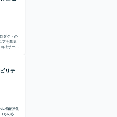
ロダクトの
ニアを募集
に所属し、
ムの業務生
近い歴史のあ
プロダクト
テナビリテ
月単位のプ
一貫してご
な判断にお
。 【求
画いただけ
開発を進め
と連携しな
ール機能強化
ない状況で
いて表層的