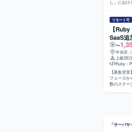
し」におけるA
な機能理解
きます。Ru
セスまで踏み込んで
びバックエ
模案件が多
ていただきま
リモート可
ーザー価値
の実装に携
め、要件定
【Rub
ト推進を行
フォーマン
SaaS
守、プロダクト改良
多いチーム
1,3
計や仕組み
だけます。 【開発環境】 バックエンドはRuby、Ruby on Railsを中心とし、フロントエンドに
〜
ロダクトを
はTypeScr
中央区（
ッチします
す。インフラはA
上級SE
の方を歓迎いたします。 【ポジションの魅
WAFなど
Ruby
・
P
で、自社S
ベースはMyS
【募集背景
ップならで
フローではGit
フェーズか
むことができ
BigQue
数のステー
携わることができます。 【開発環境】 フロントエン
きます。 【作業内容】 設計課題ドキュメントの作成・管理（課題の整理・起票、関係者との解
エンドはRub
消推進）を
Dockerを
理を行ってい
GCP（Ve
応じた技術
GitHub, G
ジュール調
Visual St
た品質担保
「サーバサ
っていただきます。 【求める人物像】 曖昧な課題を
れる方を求