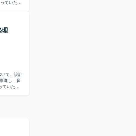
を行っていただ
た思考プロ
トエンドおよ
設計を進め
を通じてユ
的なAI機能
当できるた
プロジェク
ャ選定やパ
経理
運用・保
メンバーの
磨いていた
。新しいプ
たい方にマ
用しておりま
心をお持ち
Cache、
ます。データ
。スタートア
おります。開発
おいて、設計
る経験を積
、
推進し、多
進的な開発に
す。
っていただ
系、コンテナは
よび進捗管
び
装や、必要に
ールとして
仕様・スケ
グツールとして
ューを通じ
アップも行
もプロジェ