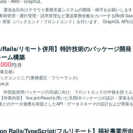
ails
・
AWS
・
GraphQL
】 運送会社向けクラウド業務支援システムの開発・保守をお願いします
車両管理・運行管理・請求管理など運送業務全般をカバーするBtoB Saa
実装（バックエンド / フロントエンド）を行います。 GraphQL API
。 既存機能の改善・バグ修正を行います。 コードレビュー、テスト整
業譲渡後の統合）に伴うシステム改善を行います。 【開発環境】 フレームワーク
/ Rails 7.1 フロントエンド : React 18 / TypeScript 5.1 / Apollo Client (
Figma など データベース : Amazon RDS インフラ : AWS (ECS)
.js/Rails/リモート併用】特許技術のパッケージ開
GitHub コミュニケーション/タスク管理 : Slack, Google Meet, Notion 
キーム構築
,000
円/月
東京都）
ックエンジニア
(業務委託・フリーランス)
ue.js
】 外部提供用パッケージの完成に向け、フロントエンドの中核を担う人
業とのデータ連携を前提としたAPI・データスキーマの設計および実装
wやブラウザなど多様な動作環境で安定稼働するフロントエンドを構築します。 
 フロントエンド開発を起点に、システム全体の仕組みづくりに主体的に
ント発行企業へ自社開発の特許エンジンを
提供する経験を積めます。画面開発にとどまらず、スキーマ設計やバッ
 on Rails/TypeScript/フルリモート】福祉事業