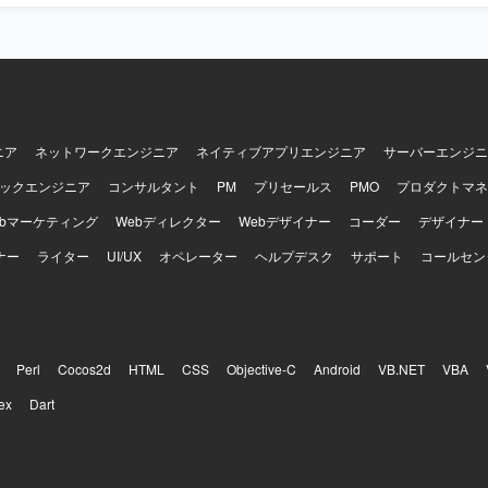
と捉えられる方を歓迎いたします。顧客およびチーム双方と丁寧に連携
重しながら進められる方を想定しております。ドメイン知識や業務ロジ
アップし、設計に落とし込める方、品質課題やボトルネックを自発的に
方にご活躍いただけます。 【ポジションの魅力】 経理向けSaaSの追加
新規システム開発において、設計フェーズからテストまで一貫して関わ
ョンです。多数のステークホルダーと連携しながら、設計品質の担保と
する経験を積むことができます。Ruby on RailsやAWS、生成AIを活
ニア
ネットワークエンジニア
ネイティブアプリエンジニア
サーバーエンジニ
、モダンな技術スタックを活かした上流工程中心の業務に携わることがで
ックエンジニア
コンサルタント
PM
プリセールス
PMO
プロダクトマネ
ックエンドはGo、Ruby on Rails、Unicorn、Nginx、PostgreSQL、
Elasticsearchなどを利用しております。フロントエンドはTypeScript、Re
ebマーケティング
Webディレクター
Webデザイナー
コーダー
デザイナー
tyled-components、Storybook、Webpackなどを利用しております。
ナー
DS、ElastiCache、S3、ElasticsearchService、Lambda、ElasticBea
ライター
UI/UX
オペレーター
ヘルプデスク
サポート
コールセン
ble、Datadog、CircleCI、Engine Yardなどを利用しております。その他
IRA、Notionなどのツールを利用しております。
Perl
Cocos2d
HTML
CSS
Objective-C
Android
VB.NET
VBA
ex
Dart