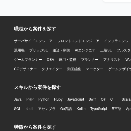
クトの価値
関係者を尊
くキャッチ
決までの道筋を示せる
職種から案件を探す
機能および
きるポジシ
ト推進を主導
サーバサイドエンジニア
フロントエンドエンジニア
インフラエンジ
PoCなど
汎用機
ブリッジSE
組込・制御
AIエンジニア
上級SE
フルスタ
【開発環境】 バ
Docker、
ゲームプランナー
DBA
運用・監視
プランナー
アナリスト
W
Redux、s
CGデザイナー
クリエイター
動画編集
マーケター
ゲームデザイ
AWS（EC2、R
ど）、Ansi
Slack、J
スキルから案件を探す
Java
PHP
Python
Ruby
JavaScript
Swift
C#
C++
Scala
SQL
shell
アセンブラ
Go言語
Kotlin
TypeScript
R言語
Ap
特徴から案件を探す