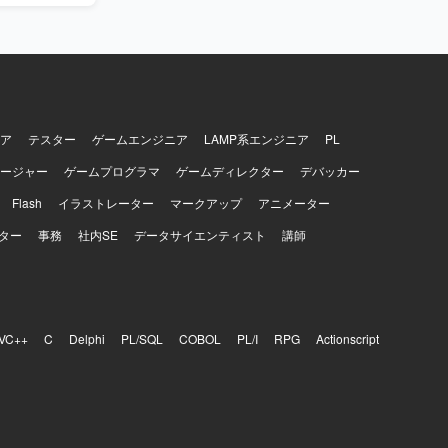
し、多数の
ックを素早
発見し、解
ることがで
プロジェク
用した開発・
ア
テスター
ゲームエンジニア
LAMP系エンジニア
PL
きます。
ージャー
ゲームプログラマ
ゲームディレクター
デバッカー
Redis、
act、
Flash
イラストレーター
マークアップ
アニメーター
インフラは
nstalkな
ター
事務
社内SE
データサイエンティスト
講師
、GitHub、
VC++
C
Delphi
PL/SQL
COBOL
PL/I
RPG
Actionscript