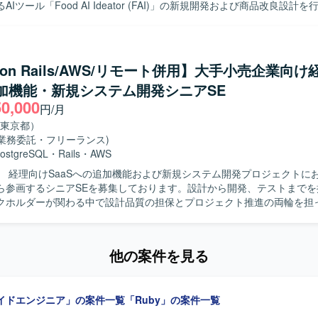
Iツール「Food AI Ideator (FAI)」の新規開発および商品改良設計
にとどまらず、用いられている技術や直面した課題、その対応策といっ
by on RailsおよびVue.jsを用いた自社プロダクト・AIツールのフロン
考えられる方を歓迎いたします。 【ポジションの魅力】 グロース型の小規
ンド開発を担当し、クライアントの声を直接反映させる形で商品の改良
く、事業やプロダクトへの理解を深めながら、継続的な改善や機能追加
す。GCP（Vertex AI等）やAIコーディングツールを組み合わせた先進
の向上に直接貢献できるポジションです。フルサイクルで開発工程を担
わり、3～5人程度のチームでアジャイルな機能開発およびコード管理・
義から実装・テストまで一貫した経験を積むことができ、アーキテクチ
y on Rails/AWS/リモート併用】大手小売企業向け
っていただきます。要件定義から基本設計、詳細設計、実装、テスト、
ス改善など技術的な意思決定にも主体的に関わることができます。若手
追加機能・新規システム開発シニアSE
まで一貫して関わっていただきます。 【求める人物像】 システム全体の設
を率いる経験を通じて、技術的リードやチームビルディングのスキルも
50,000
づくり、アーキテクチャの選定に主体的に挑戦したい方を求めています
円/月
0→1で育てる過程に興味があり、スタートアップでの開発に深く関わり
ipt、React.js、Jest、CodeceptJS、Playwright、Storybookなどを活
東京都）
。サステナビリティ分野（環境問題、食・農の課題解決）への興味・関
WS（ALB、Fargate、Aurora、S3、Lambda、CloudFront、Elasti
(業務委託・フリーランス)
力】 環境負荷可視化という社会的意義の高い領域
）上に構築されており、Dockerを使用したコンテナ環境で運用しており
ostgreSQL
・
Rails
・
AWS
aaSプロダクトのAIツール開発にフルスタックで関わることができます
QL、Redis、Elasticsearchを利用し、Nginxを用いた構成となって
】 経理向けSaaSへの追加機能および新規システム開発プロジェクトに
はのスピード感の中で、クライアントの声を直接プロダクトに反映させ
hub、GitHub ActionsやJenkins、Slackを活用し、Datadog、Fluentd
ら参画するシニアSEを募集しております。設計から開発、テストまでを
、GCP（Vertex AI等）や最新のAIコーディングツールを活用した先
ry、Redashなどによるモニタリングやデータ分析の仕組みが整っておりま
クホルダーが関わる中で設計品質の担保とプロジェクト推進の両輪を担
ドはVue.js 3系およびNuxt.js 3系、バック
y 3系およびRuby on Rails 7系を利用しています。DBはMySQL 8
主担当として実施いただきます。設計からテストにかけてのWBS策定お
使用しています。インフラはAWS（EC2, Aurora, SES, WAF, S3等）およ
ただきます。Ruby on Railsを用いた汎用的で保守性の高い設計・実
rtex AIなど）を組み合わせ、CIにはCircleCIを利用しています。開発ツ
他の案件を見る
検証・PoCを実施していただきます。プロダクトチームや関係各社との
ithub Projects, Notion, Teams, Slack, Google Meet、AIコーディン
整を行っていただきます。提案・報告資料の作成や、設計・コードレビ
udio Code, Cursor, Claude Code, Gemini CLIを使用しています。
もお任せいたします。既存の要件定義成果物や引き継ぎ資料のキャッチ
イドエンジニア」の案件一覧
「Ruby」の案件一覧
自ら整理し、たたき台を作って前に進めら
めております。実装だけでなく、ドキュメントや資料作成、関係者調整