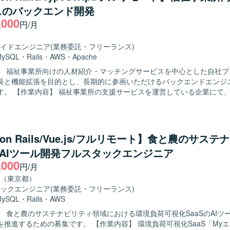
ue.js、React、Ruby on Railsを使用します。
スのバックエンド開発
Code、GitHub Copilot、CodexなどのAIツールを活用した開発環境です。
,000
円/月
イドエンジニア
(業務委託・フリーランス)
MySQL
・
Rails
・
AWS
・
Apache
】 福祉事業所向けの人材紹介・マッチングサービスを中心とした自社プ
長と機能拡張を目的とし、長期的に参画いただけるバックエンドエンジ
いる企業にて、自社サービ
発をご担当いただきます。人材紹介・マッチングサービスの開発チーム
ットサービスの顧客価値向上を目的とした開発や、社内基幹業務システ
ための開発など、多岐にわたる開発案件に携わっていただきます。 5年
トのため、既存の開発基盤や組織風土をキャッチアップいただきつつ、
 on Rails/Vue.js/フルリモート】食と農のサス
していただきます。 フルサイクル型のプロダクト開発現場として、数人
S AIツール開発フルスタックエンジニア
における要件定義〜設計〜実装〜テストまでの各工程を、計画策定から
,000
きます。 また、アーキテクチャ選定やパフォーマンス改善などの技術的
円/月
根拠を持って意思決定し、若手メンバーの多いチームを率いていただきます
（東京都）
】 プロダクトや事業内容への理解を深めながら、安定的かつ長期的に参
ックエンジニア
(業務委託・フリーランス)
ております。複数のエンジニア、PdM、デザイナーと密に協働しながら
MySQL
・
Rails
・
AWS
め、コラボレーションとコミュニケーションを大切にし、自発的に周囲
】 食と農のサステナビリティ領域における環境負荷可視化SaaSのAIツ
決に取り組める方にマッチいたします。 明確なアーキテクチャが存在し
募集です。 【作業内容】 環境負荷可視化SaaS「Myエコものさ
背景や全体像を把握したうえで自ら考えて推進できる方や、各案件につ