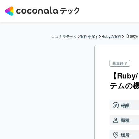
>
>
>
【Rub
ココナラテック
案件を探す
Rubyの案件
募集終了
【Rub
テムの
報酬
職種
場所