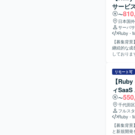
装まで一貫して携われます。 【開発環境】 V
サービ
Claude 
810
〜
日本国外
サーバサ
Ruby
・
【募集背景
継続的な成
しております。 【作業内容】 福祉事業所の支援サービスを運営して
スの追加開
インターネ
産性向上の
リモート可
るプロダク
【Ruby
開発に参画
ィSaa
ロジェクト
550
担当いただ
〜
いて、自ら
千代田区
める人物像
フルスタ
る方を求め
Ruby
・
る環境のた
【募集背景
がら課題解
と新規開発を推進するための
も、業務の