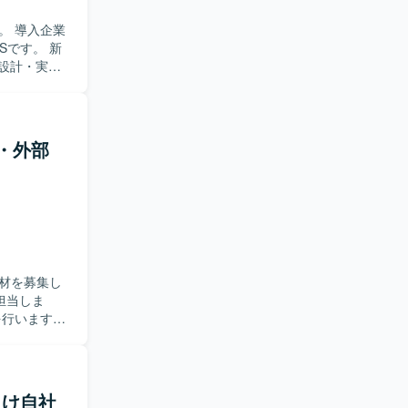
。 導入企業
Sです。 新
の設計・実装
備を行いま
GraphQL) デ
 バージョン管
発・外部
を利用していま
材を募集し
を行います。
【求め
取り組める
クエンド実
所向け自社