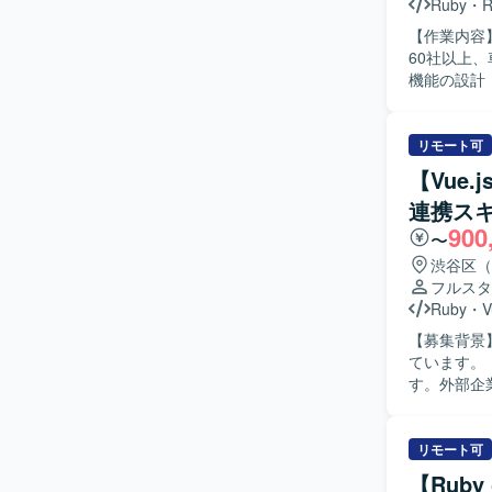
Ruby
・
R
【作業内容
60社以上、
機能の設計・
を行います
す。 PMI（事
: Ruby 3.2 
リモート可
ザインツール：
【Vue
理 : Git/
連携ス
す。
900
〜
渋谷区（
フルスタ
Ruby
・
V
【募集背景
ています。 【作業内容】 Vue.jsやReactを用いた汎用UIパッケージの設計・実装を担当しま
す。外部企
WebVie
る人物像】
方を求めています。 【ポジションの魅力】 大手ポイ
リモート可
パッケージ
【Ruby