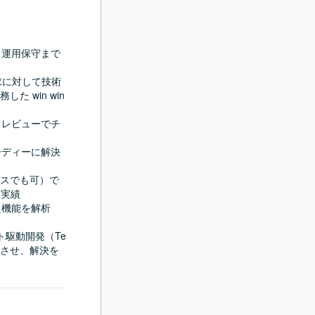
・運用保守まで
求に対して技術
win win 
ドレビューでチ
ーディーに解決
ビスでも可）で
実績

た機能を解析
ト駆動開発（Te
可視化させ、解決を