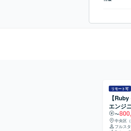
リモート可
【Ruby
エンジ
800
〜
中央区（
フルスタ