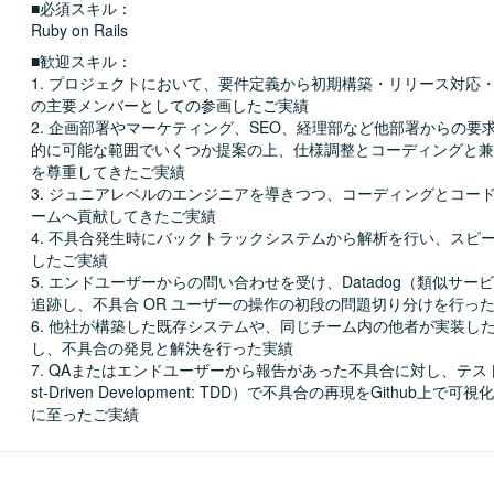
■必須スキル：
Ruby on Rails
■歓迎スキル：
1. プロジェクトにおいて、要件定義から初期構築・リリース対応
の主要メンバーとしての参画したご実績

2. 企画部署やマーケティング、SEO、経理部など他部署からの要
的に可能な範囲でいくつか提案の上、仕様調整とコーディングと兼務した 
を尊重してきたご実績

3. ジュニアレベルのエンジニアを導きつつ、コーディングとコー
ームへ貢献してきたご実績

4. 不具合発生時にバックトラックシステムから解析を行い、スピ
したご実績

5. エンドユーザーからの問い合わせを受け、Datadog（類似サー
追跡し、不具合 OR ユーザーの操作の初段の問題切り分けを行った
6. 他社が構築した既存システムや、同じチーム内の他者が実装し
し、不具合の発見と解決を行った実績

7. QAまたはエンドユーザーから報告があった不具合に対し、テス
st-Driven Development: TDD）で不具合の再現をGithub上で
に至ったご実績