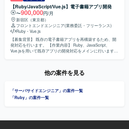
程を担当できるため、要件定義から実装・テストまで一貫
チューニングなどを行いながら、事業要件をプロダクトに
【Ruby/JavaScript/Vue.js】電子書籍アプリ開発
した経験を積むことができ、アーキテクチャ選定やパフォ
反映していきます。 【求める人物像】 プロダクトや事業の
900,000
〜
円/月
ーマンス改善など技術的な意思決定にも主体的に関わるこ
課題を理解しながら主体的に開発を進めていただける方を
新宿区（東京都）
とができます。若手メンバーの多いチームを率いる経験を
求めています。チームでの開発を重視し、ペア/モブプログ
フロントエンドエンジニア
(業務委託・フリーランス)
通じて、技術的リードやチームビルディングのスキルも磨
ラミングなどの開発スタイルにも柔軟に取り組んでいただ
Ruby
・
Vue.js
いていただけます。 【開発環境】 バックエンドはRuby、
ける方、AIツールなど新しい技術の活用にも前向きに取り
Ruby on Railsを中心とし、フロントエンドには
組んでいただける方が望ましいです。 【ポジションの魅
【募集背景】 既存の電子書籍アプリを再構築するため、開
TypeScript、React.js、Jest、CodeceptJS、Playwright、
力】 物流マッチングサービスの中核となるバックエンド開
発対応を行います。 【作業内容】 Ruby、JavaScript、
Storybookなどを活用しております。インフラは
発に携わることができ、複数プロダクトの機能開発・運用
Vue.jsを用いて既存アプリの開発対応をメインに行います。
AWS（ALB、Fargate、Aurora、S3、Lambda、
を通じてスケーラブルなアーキテクチャ設計やクラウドネ
【求める人物像】 【ポジションの魅力】 電子書籍アプリの
CloudFront、ElastiCache、WAFなど）上に構築されてお
イティブな環境での開発経験を積むことができます。AI駆
再構築および既存アプリ開発に携われます。 【開発環境】
り、Dockerを使用したコンテナ環境で運用しております。
動開発や最新の開発ツールを活用したモダンな開発プロセ
Ruby、JavaScript、Vue.js、Backbone.jsを使用します。
他の案件を見る
データベースはMySQL、Redis、Elasticsearchを利用し、
スに関わることができます。 【開発環境】 バックエンドは
Nginxを用いた構成となっております。開発フローでは
Ruby、Ruby on Rails、フロントエンドはTypeScript、
Github、GitHub ActionsやJenkins、Slackを活用し、
React、Next.js、Vue.jsを利用しています。インフラはAWS
Datadog、Fluentd、BigQuery、Redashなどによるモニタ
「サーバサイドエンジニア」の案件一覧
上で構築されており、ECS、EC2、RDS/Aurora、
リングやデータ分析の仕組みが整っております。
DynamoDB、S3、SQS、Lambdaなどを利用しています。
「Ruby」の案件一覧
Dockerを用いたコンテナ環境で開発を行い、Git/GitHubに
よるバージョン管理、CircleCI、GitHub Actions、
CodeBuildによるCI/CDパイプラインを構築しています。AI
ツールとしてClaude Code、GitHub Copilot、Devin、
Geminiを活用し、コミュニケーションにはSlack、Notion、