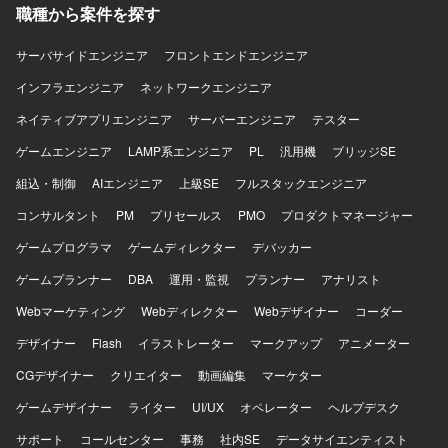
Google Workspaceを利用しています。
職種から案件を探す
サーバサイドエンジニア
フロントエンドエンジニア
インフラエンジニア
ネットワークエンジニア
ネイティブアプリエンジニア
サーバーエンジニア
テスター
ゲームエンジニア
LAMP系エンジニア
PL
汎用機
ブリッジSE
組込・制御
AIエンジニア
上級SE
フルスタックエンジニア
コンサルタント
PM
プリセールス
PMO
プロダクトマネージャー
ゲームプログラマ
ゲームディレクター
デバッカー
ゲームプランナー
DBA
運用・監視
プランナー
アナリスト
Webマーケティング
Webディレクター
Webデザイナー
コーダー
デザイナー
Flash
イラストレーター
マークアップ
アニメーター
CGデザイナー
クリエイター
動画編集
マーケター
ゲームデザイナー
ライター
UI/UX
オペレーター
ヘルプデスク
サポート
コールセンター
事務
社内SE
データサイエンティスト