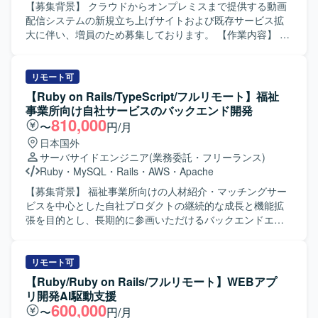
【募集背景】 クラウドからオンプレミスまで提供する動画
配信システムの新規立ち上げサイトおよび既存サービス拡
大に伴い、増員のため募集しております。 【作業内容】 動
画配信システムに必要なフロントサイトのお客様向けカス
タマイズ開発をご担当いただきます。
HTML/CSS/JavaScript/Node.js/Reactを用いたSPAおよび
リモート可
SSRのWebサイト開発を行います。 詳細設計、製造、単体
【Ruby on Rails/TypeScript/フルリモート】福祉
テスト、プロジェクトによっては保守・運用までをご対応
事業所向け自社サービスのバックエンド開発
いただきます。 スキルやプロジェクト状況に応じて、基本
810,000
〜
円/月
設計や技術担当としての顧客ミーティング同席なども想定
日本国外
しております。 【求める人物像】 品質への配慮と開発スピ
サーバサイドエンジニア
(業務委託・フリーランス)
ードのバランスを意識して取り組める方を求めておりま
Ruby
・
MySQL
・
Rails
・
AWS
・
Apache
す。 コミュニケーションを大切にし、課題に対して柔軟に
対応できる方を歓迎いたします。 プロジェクトの一員とし
【募集背景】 福祉事業所向けの人材紹介・マッチングサー
て主体性と責任感を持ち、業務を推進していただける方を
ビスを中心とした自社プロダクトの継続的な成長と機能拡
想定しております。 新しい技術の習得や活用に前向きに取
張を目的とし、長期的に参画いただけるバックエンドエン
り組める方にマッチする業務です。 【ポジションの魅力】
ジニアを募集しております。 【作業内容】 福祉事業所の支
動画配信領域におけるフロントエンド開発を通じて、SPAや
援サービスを運営している企業にて、自社サービスの追加
SSRなどのモダンなWeb技術を実践的に習得・強化してい
開発をご担当いただきます。人材紹介・マッチングサービ
リモート可
ただけます。 新規立ち上げから既存サービス拡大まで幅広
スの開発チームに所属し、インターネットサービスの顧客
【Ruby/Ruby on Rails/フルリモート】WEBアプ
いフェーズに関わることで、設計から運用まで一連の経験
価値向上を目的とした開発や、社内基幹業務システムの業
リ開発AI駆動支援
を積むことができます。 技術担当として顧客と直接コミュ
務生産性向上のための開発など、多岐にわたる開発案件に
600,000
〜
円/月