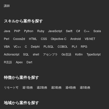
講師
スキルから案件を探す
Java
PHP
Python
Ruby
JavaScript
Swift
C#
C++
Scala
Perl
Cocos2d
HTML
CSS
Objective-C
Android
VB.NET
VBA
VC++
C
Delphi
PL/SQL
COBOL
PL/I
RPG
Actionscript
SQL
shell
アセンブラ
Go言語
Kotlin
TypeScript
R言語
Apex
Dart
特徴から案件を探す
リモート可
週1勤務
週2勤務
週3勤務
週4勤務
週5勤務
地域から案件を探す