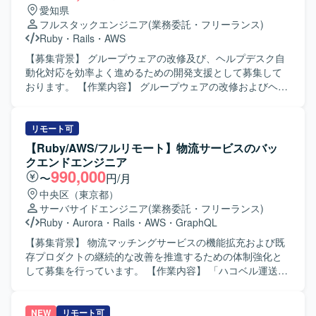
ニケーションを取る機会もあり、技術力とビジネス理解の
携わっていただきます。 5年近い歴史のあるプロダクトのた
愛知県
双方を高められる環境です。 【開発環境】 MacBook Proが
め、既存の開発基盤や組織風土をキャッチアップいただき
フルスタックエンジニア
(業務委託・フリーランス)
支給される環境で開発を行います。 JavaScript、React、
つつ、プロダクト開発に参画していただきます。 フルサイ
Ruby
・
Rails
・
AWS
TypeScript、Node.js、Expressを中心に、一部AWSを利用
クル型のプロダクト開発現場として、数人月単位のプロジ
したサーバレスアーキテクチャなどを用いて開発を進めて
ェクトにおける要件定義〜設計〜実装〜テストまでの各工
【募集背景】 グループウェアの改修及び、ヘルプデスク自
まいります。
程を、計画策定から一貫してご担当いただきます。 また、
動化対応を効率よく進めるための開発支援として募集して
アーキテクチャ選定やパフォーマンス改善などの技術的な
おります。 【作業内容】 グループウェアの改修およびヘル
判断において、自ら根拠を持って意思決定し、若手メンバ
プデスク自動化対応の一環としてのビジネスチャット連携
ーの多いチームを率いていただきます。 【求める人物像】
におけるプラグイン開発等を行っていただきます。Cloude
プロダクトや事業内容への理解を深めながら、安定的かつ
Codeを利用し、バグやセキュリティインシデントの抽出お
リモート可
長期的に参画いただける方を求めております。複数のエン
よび改修を実施していただきます。アジャイル開発手法を
【Ruby/AWS/フルリモート】物流サービスのバッ
ジニア、PdM、デザイナーと密に協働しながら開発を進め
用いて開発を推進していただきます。 【求める人物像】 現
クエンドエンジニア
る環境のため、コラボレーションとコミュニケーションを
場優先で物事を考えられるマインドをお持ちの方を求めて
990,000
〜
円/月
大切にし、自発的に周囲と連携しながら課題解決に取り組
おります。協調性や積極性があり、コミュニケーションを
中央区（東京都）
める方にマッチいたします。 明確なアーキテクチャが存在
取りながら開発を進めていただける方です。 【ポジション
サーバサイドエンジニア
(業務委託・フリーランス)
しない状況でも、業務の背景や全体像を把握したうえで自
の魅力】 AI駆動による効率的な開発を経験することがで
Ruby
・
Aurora
・
Rails
・
AWS
・
GraphQL
ら考えて推進できる方や、各案件について表層的な機能理
き、Cloude Codeを活用したバグやセキュリティインシデ
解にとどまらず、用いられている技術や直面した課題、そ
ント対応に携わることで、高度な開発スキルやセキュリテ
【募集背景】 物流マッチングサービスの機能拡充および既
の対応策といった思考プロセスまで踏み込んで考えられる
ィに関する知見を深めていただけます。 【開発環境】 アジ
存プロダクトの継続的な改善を推進するための体制強化と
方を歓迎いたします。 【ポジションの魅力】 グロース型の
ャイル開発手法を用いた環境で、AWSなどのインフラやAI
して募集を行っています。 【作業内容】 「ハコベル運送手
小規模案件が多く、事業やプロダクトへの理解を深めなが
駆動の技術を活用して開発を行っていただきます。
配」と「ハコベル運送手配PLUS」の2つのプロダクトにお
ら、継続的な改善や機能追加を通じてユーザー価値の向上
けるバックエンド機能の設計・実装・運用を担当していた
に直接貢献できるポジションです。フルサイクルで開発工
だきます。新機能追加や既存機能の改善、パフォーマンス
NEW
リモート可