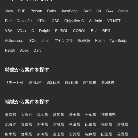
Java
PHP
Python
Ruby
JavaScript
Swift
C#
C++
Scala
Perl
Cocos2d
HTML
CSS
Objective-C
Android
VB.NET
VBA
VC++
C
Delphi
PL/SQL
COBOL
PL/I
RPG
Actionscript
SQL
shell
アセンブラ
Go言語
Kotlin
TypeScript
R言語
Apex
Dart
特徴から案件を探す
リモート可
週1勤務
週2勤務
週3勤務
週4勤務
週5勤務
地域から案件を探す
東京都
大阪府
福岡県
愛知県
埼玉県
千葉県
神奈川県
北海道
青森県
岩手県
宮城県
秋田県
山形県
福島県
茨城県
栃木県
群馬県
新潟県
富山県
石川県
福井県
山梨県
長野県