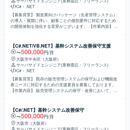
サーバサイドエンジニア
(業務委託・フリーランス)
バーと積極的にコミュニケーションを取りながら、設計意
C#
・
.NET
図を共有しつつ開発を進められる方が望ましいです。 【ポ
ジションの魅力】 医療分野における在庫管理という社会的
【募集背景】 製造業向けパッケージ（生産管理システム）
意義の高い領域に携わることができ、長期的な継続開発を
の導入・展開に伴い、顧客ごとの個別要件に対応するため
通じて業務知識と技術力の双方を高めていただけます。基
の開発体制を強化する背景がございます。 【作業内容】 製
本設計以降の上流工程から参画できるため、設計スキルを
造業向け生産管理パッケージに対する顧客ごとのアドオン
磨きつつC#での開発経験をより深化させることができま
開発をご担当いただきます。 詳細設計から実装、結合レベ
す。 【開発環境】 C#、ASP.NET、SQLを用いたWebアプ
ルまでの一連の開発工程をお任せいたします。 顧客要望を
【C#.NET/VB.NET】基幹システム改善保守支援
リケーション開発環境を想定しております。データベース
踏まえた機能追加や改修対応を行いながら、既存機能との
500,000
〜
円/月
にはPostgreSQLなどのリレーショナルデータベースを利用
整合性を考慮した設計・実装を行っていただきます。 【求
大阪市中央区（大阪府）
する構成となります。
める人物像】 自ら主体的に業務に取り組み、周囲とコミュ
サーバサイドエンジニア
(業務委託・フリーランス)
ニケーションを取りながら開発を進めていただける方を求
C#
・
.NET
めております。 要件や仕様の変化にも柔軟に対応し、品質
と納期のバランスを意識して開発できる方が望ましいで
【募集背景】 既存の販売管理システムの保守および機能改
す。 【ポジションの魅力】 製造業向け生産管理システムに
善ニーズに対応するための支援要員を募集しております。
関する業務知識を身につけながら、顧客ごとの個別要件に
【作業内容】 販売管理システムの保守・改善において、要
対応する開発経験を積むことができます。 パッケージ製品
件確認から基本設計、開発、テスト、リリースまで一貫し
の拡張開発を通じて、既存資産を活かした設計・実装スキ
てご担当いただきます。既存機能の改修や不具合対応、新
ルを高めることができる環境です。 【開発環境】 C#を中心
規機能追加などを行っていただきます。 【求める人物像】
【C#/.NET】基幹システム改善保守
とした環境で、生産管理系パッケージのアドオン開発を行
主体的に業務を推進し、前向きかつ柔軟に対応できる方を
500,000
〜
円/月
っていただきます。
求めております。 【ポジションの魅力】 上流工程からリリ
大阪市（大阪府）
ースまで一連の工程に携わることができ、基幹系システム
サーバサイドエンジニア
(業務委託・フリーランス)