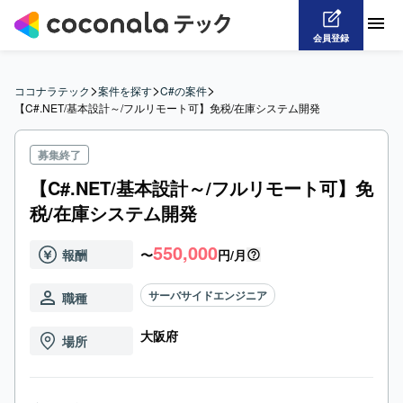
会員登録
>
>
>
ココナラテック
案件を探す
C#の案件
【C#.NET/基本設計～/フルリモート可】免税/在庫システム開発
募集終了
【C#.NET/基本設計～/フルリモート可】免
税/在庫システム開発
550,000
報酬
〜
円/月
サーバサイドエンジニア
職種
大阪府
場所