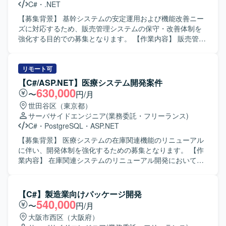
C#
・
.NET
【募集背景】 基幹システムの安定運用および機能改善ニー
ズに対応するため、販売管理システムの保守・改善体制を
強化する目的での募集となります。 【作業内容】 販売管理
システムの保守対応および機能改善対応をご担当いただき
ます。具体的には、要件確認から設計、開発、テスト、リ
リースまで一連の工程をお任せいたします。既存機能の改
リモート可
修や不具合対応に加え、業務要望に基づく機能追加なども
【C#/ASP.NET】医療システム開発案件
行っていただきます。 【求める人物像】 システムの現状を
630,000
〜
円/月
理解しながら、関係者と円滑にコミュニケーションを取
世田谷区（東京都）
り、自発的に改善提案や課題解決に取り組んでいただける
サーバサイドエンジニア
(業務委託・フリーランス)
方を求めております。既存システムの保守・改善業務に対
C#
・
PostgreSQL
・
ASP.NET
して粘り強く取り組める方にマッチする環境です。 【ポジ
ションの魅力】 基幹となる販売管理システムに長期的に関
【募集背景】 医療システムの在庫関連機能のリニューアル
わることで、業務知識と技術スキルの両面を深めていただ
に伴い、開発体制を強化するための募集となります。 【作
けます。要件確認からリリースまで一貫して携わることが
業内容】 在庫関連システムのリニューアル開発において、
できるため、上流から下流までの経験を積むことができま
基本設計からテストまで一連の工程をご担当いただきま
す。 【開発環境】 C#（.NET）、VB.NETなどのオープン系
す。現行システムの調査を行い、新システムへの設計反
言語を用いた販売管理システムの開発・保守環境となりま
映、実装、単体・結合テスト、関連ドキュメントの作成な
【C#】製造業向けパッケージ開発
す。
どを行っていただきます。 【求める人物像】 医療業界特有
540,000
〜
円/月
の業務やルールを理解しようとする姿勢があり、ドキュメ
大阪市西区（大阪府）
ントを丁寧に作成できる方を求めております。チームメン