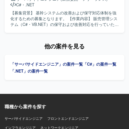
の保守・改善を通じて業務知識と開発スキルの双方を高め
C#
・
.NET
ていただけます。 【開発環境】 C#.NET、VB.NETを用いた
販売管理システムの開発・保守環境となります。
【募集背景】 基幹システムの改善および保守対応体制を強
化するための募集となります。 【作業内容】 販売管理シス
テム（C#・VB.NET）の保守および改善対応を行っていただ
きます。要件確認から開発、テスト、リリースまで一連の
工程を幅広くご担当いただきます。 【求める人物像】 能動
的かつ主体的に行動できる方を求めています。前向きで柔
他の案件を見る
軟な思考を持ち、状況に応じて自ら考えて動ける方です。
【ポジションの魅力】 基幹系販売管理システムの保守・改
善を通じて、業務知識と開発スキルを一体的に高めていく
「サーバサイドエンジニア」の案件一覧
「C#」の案件一覧
ことができます。上流からリリースまで一貫して関われる
ため、システム全体の流れを把握しながらスキルアップし
「.NET」の案件一覧
ていただけます。 【開発環境】 C#.NET、VB.NET を用い
た販売管理システムの開発・保守環境となります。
職種から案件を探す
サーバサイドエンジニア
フロントエンドエンジニア
インフラエンジニア
ネットワークエンジニア