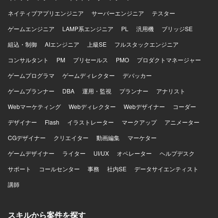
ネイティブアプリエンジニア
サーバーエンジニア
テスター
ゲームエンジニア
LAMP系エンジニア
PL
汎用機
ブリッジSE
組込・制御
AIエンジニア
上級SE
フルスタックエンジニア
コンサルタント
PM
プリセールス
PMO
プロダクトマネージャー
ゲームプログラマ
ゲームディレクター
デバッカー
ゲームプランナー
DBA
運用・監視
プランナー
アナリスト
Webマーケティング
Webディレクター
Webデザイナー
コーダー
デザイナー
Flash
イラストレーター
マークアップ
アニメーター
CGデザイナー
クリエイター
動画編集
マーケター
ゲームデザイナー
ライター
UI/UX
オペレーター
ヘルプデスク
サポート
コールセンター
事務
社内SE
データサイエンティスト
講師
スキルから案件を探す