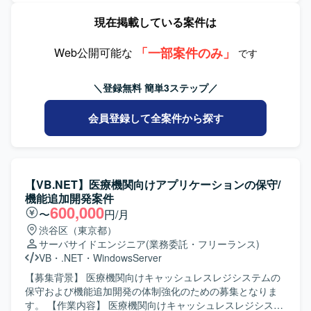
ます。具体的には、要件確認から設計、開発、テスト、リ
現在掲載している案件は
リースまで一連の工程をお任せいたします。既存機能の改
修や不具合対応に加え、業務要望に基づく機能追加なども
「一部案件のみ」
行っていただきます。 【求める人物像】 システムの現状を
Web公開可能な
です
理解しながら、関係者と円滑にコミュニケーションを取
り、自発的に改善提案や課題解決に取り組んでいただける
＼登録無料 簡単3ステップ／
方を求めております。既存システムの保守・改善業務に対
して粘り強く取り組める方にマッチする環境です。 【ポジ
会員登録して全案件から探す
ションの魅力】 基幹となる販売管理システムに長期的に関
わることで、業務知識と技術スキルの両面を深めていただ
けます。要件確認からリリースまで一貫して携わることが
できるため、上流から下流までの経験を積むことができま
す。 【開発環境】 C#（.NET）、VB.NETなどのオープン系
【VB.NET】医療機関向けアプリケーションの保守/
言語を用いた販売管理システムの開発・保守環境となりま
機能追加開発案件
す。
600,000
〜
円/月
渋谷区（東京都）
サーバサイドエンジニア
(業務委託・フリーランス)
VB
・
.NET
・
WindowsServer
【募集背景】 医療機関向けキャッシュレスレジシステムの
保守および機能追加開発の体制強化のための募集となりま
す。 【作業内容】 医療機関向けキャッシュレスレジシステ