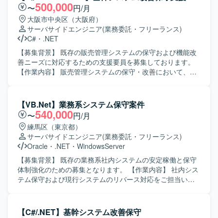
開発スキルと3D関連の知見を同時に磨ける環境です。 【開
実装を行いながら、品質を意識した開発を推進していただ
500,000
〜
円/月
発環境】 開発言語はC#.netを使用し、開発環境は
きます。 【求める人物像】 お客様や上位SE、PGと円滑な
大阪市中央区（大阪府）
VisualStudioを利用致します。
コミュニケーションを取りながら、主体的に業務を推進し
サーバサイドエンジニア
(業務委託・フリーランス)
ていただける方を求めています。複数システムを横断した
C#
・
.NET
業務理解を行い、状況に応じて柔軟に立ち回れる方が望ま
しいです。 【ポジションの魅力】 要件定義から結合テスト
【募集背景】 既存の販売管理システムの保守および機能改
まで上流から下流まで一貫して関わることができ、上級SE
善ニーズに対応するための支援要員を募集しております。
としてPL経験を活かしながら業務系システム開発のスキル
【作業内容】 販売管理システムの保守・改善において、要
をさらに高めていただけます。複数の業務領域のシステム
件確認から基本設計、開発、テスト、リリースまで一貫し
に携わることで、ドメイン知識や設計力を広く身につける
てご担当いただきます。既存機能の改修や不具合対応、新
ことができます。 【開発環境】 ASP.NET、VB.NET、
規機能追加などを行っていただきます。 【求める人物像】
【VB.Net】業務系システム保守案件
C#.NET、PL/SQL、RDB（SQLServer、Oracle）などを用
主体的に業務を推進し、前向きかつ柔軟に対応できる方を
540,000
〜
円/月
いた業務系システム開発環境となります。
求めております。 【ポジションの魅力】 上流工程からリリ
練馬区（東京都）
ースまで一連の工程に携わることができ、基幹系システム
サーバサイドエンジニア
(業務委託・フリーランス)
の保守・改善を通じて業務知識と開発スキルの双方を高め
Oracle
・
.NET
・
WindowsServer
ていただけます。 【開発環境】 C#.NET、VB.NETを用いた
販売管理システムの開発・保守環境となります。
【募集背景】 既存の業務系社内システムの安定稼働と保守
体制強化のための募集となります。 【作業内容】 社内シス
テム保守および現行システムのリバース対応をご担当いた
だきます。既存システムの引継ぎを行い、ソース解析や設
計書作成などのドキュメント整備を実施していただきま
す。レガシー環境で稼働しているシステムの保守・改善も
【C#/.NET】基幹システム改善保守