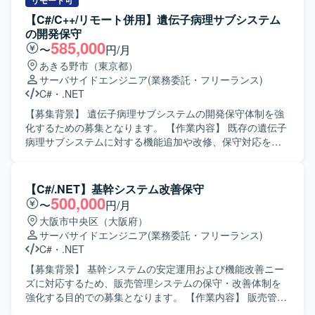
実装、関連ドキュメントの作成・更新などを行っていただ
リモート可
きます。 【求める人物像】 自身のタスクを適切に管理し、
【C#/C++/リモート併用】遺伝子病理サブシステム
関係者とのコミュニケーションを取りながら主体的に業務
の開発保守
を進めていただける方を求めております。既存システムの
585,000
〜
円/月
仕様をキャッチアップし、運用や改善に根気強く取り組ん
あきる野市（東京都）
でいただける方ですと望ましいです。 【ポジションの魅
サーバサイドエンジニア
(業務委託・フリーランス)
力】 長期的に製造業向けシステムの運用保守に関わること
C#
・
.NET
で、業務ドメイン知識や既存システムの知見を深めること
ができます。運用から改善・開発まで一連の工程に携わる
【募集背景】 遺伝子病理サブシステムの開発保守体制を強
ことで、保守運用スキルと開発スキルの双方を高めていた
化するための募集となります。 【作業内容】 既存の遺伝子
だけます。 【開発環境】 VB.NETおよびAccessを用いたオ
病理サブシステムに対する機能追加や改修、保守対応をご
ープン系システムの運用保守・改修を行っております。
担当いただきます。詳細な作業内容については、面談時に
ご説明いたします。 【求める人物像】 システムの品質を意
識しながら設計からテストまで主体的に対応いただける方
【C#/.NET】基幹システム改善保守
を求めております。 【ポジションの魅力】 医療系システム
500,000
〜
円/月
の開発保守に携わることで、専門性の高い業務ドメインの
大阪市中央区（大阪府）
知見を深めていただけます。 【開発環境】 C#およびC++を
サーバサイドエンジニア
(業務委託・フリーランス)
用いた開発環境となります。
C#
・
.NET
【募集背景】 基幹システムの安定運用および機能改善ニー
ズに対応するため、販売管理システムの保守・改善体制を
強化する目的での募集となります。 【作業内容】 販売管理
システムの保守対応および機能改善対応をご担当いただき