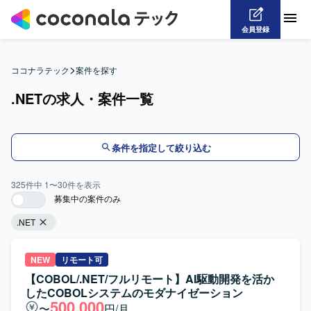
会員登録
>
ココナラテック
案件を探す
.NETの求人・案件一覧
条件を指定して絞り込む
325
件中
1
〜
30
件を表示
募集中の案件のみ
.NET
NEW
リモート可
【COBOL/.NET/フルリモート】AI駆動開発を活か
したCOBOLシステムのモダナイゼーション
500,000
〜
円/月