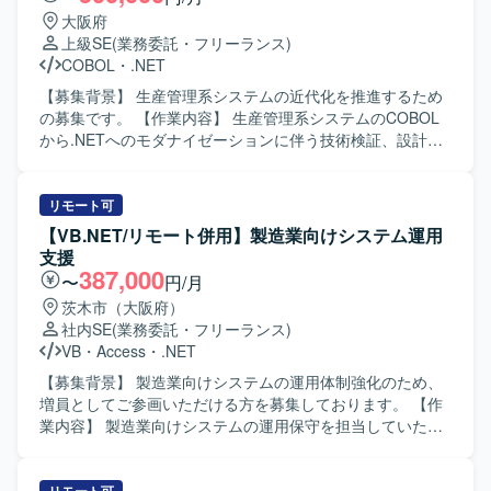
大阪府
上級SE
(業務委託・フリーランス)
COBOL
・
.NET
【募集背景】 生産管理系システムの近代化を推進するため
の募集です。 【作業内容】 生産管理系システムのCOBOL
から.NETへのモダナイゼーションに伴う技術検証、設計、
実装、試験を一貫してご担当いただきます。AI駆動開発ツ
ールを活用して開発を推進していただきます。 【求める人
物像】 顧客との折衝を円滑に進められる方を求めていま
リモート可
す。 【ポジションの魅力】 AI駆動開発を活用し、レガシー
【VB.NET/リモート併用】製造業向けシステム運用
システムの近代化に一貫して携わることができます。 【開
支援
発環境】 COBOL、.NET（VB.NET／C#）、各種AI駆動開発
387,000
〜
円/月
ツールを使用します。
茨木市（大阪府）
社内SE
(業務委託・フリーランス)
VB
・
Access
・
.NET
【募集背景】 製造業向けシステムの運用体制強化のため、
増員としてご参画いただける方を募集しております。 【作
業内容】 製造業向けシステムの運用保守を担当していただ
きます。既存システムの問合せ対応や軽微な改修、障害発
生時の調査および復旧対応、改善要望に基づく改修検討や