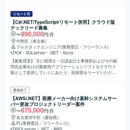
業務に関わるアプリケーション設定や汎用ツールの設定・
加、不具合箇所の特定と解消の対応を行っていただきま
改修、動作検証まで幅広い工程に携わることができます。
す。対応後はお客様承認を得て、各端末への適用作業を順
SQLやC#などのスキルを活かしつつ、業務フローに沿った
次実施していただきます。 【求める人物像】 原因調査を主
リモート可
システムとツールの連携確認など、実務に近い検証作業の
体的に行い、代替案の検討を含めて粘り強く対応いただけ
【C#/.NET/TypeScript/リモート併用】クラウド版
経験を積むことができます。 【開発環境】 SQL、C#、
る方を求めています。周囲と連携しながら丁寧に作業を進
テックリード募集
VB.NET、Excelを用いた環境で作業していただきます。
めていただける方が望ましいです。 【ポジションの魅力】
990,000
〜
円/月
システム更改後のクライアント基盤の保守開発に携わるこ
中野区（東京都）
とで、Windows クライアント環境や .NET を用いたアプリ
フルスタックエンジニア
(業務委託・フリーランス)
ケーションの知見を深めることができます。長期的な保守
C#
・
SQLserver
・
.NET
・
Azure
開発を通じて、既存システムの改善や安定運用に貢献して
いただけます。 【開発環境】 Windows クライアント環境
【募集背景】 主に税理士・公認会計士事務所およびその顧
上で、C# および .NET Framework を用いた開発を行いま
問先企業向けの業務用アプリケーションソフトをクラウド
す。開発ツールとして Visual Studio を利用し、Windows
版として提供していくにあたり、技術面をリードいただけ
Forms や WPF を用いたアプリケーション開発を行いま
るテックリード人材を募集しております。 【作業内容】 税
す。
理士・公認会計士事務所およびその顧問先企業向けの業務
用クラウドアプリケーションの開発において、バックエン
募集終了
ドを中心とした設計・実装の技術リードを行っていただき
【AWS/.NET】医療メーカー向け基幹システムサー
ます。アーキテクチャ設計や設計方針の決定、コードレビ
バー更改プロジェクトリーダー案件
ューや品質向上に向けた取り組みなどを推進していただき
675,000
〜
円/月
ます。 【求める人物像】 設計方針を自ら定めて周囲に共有
名古屋市中区（愛知県）
しながら、レビューや技術選定を通じて開発チームをリー
PL
(業務委託・フリーランス)
ドしていただける方を求めております。若手メンバーの育
SQLserver
・
.NET
・
AWS