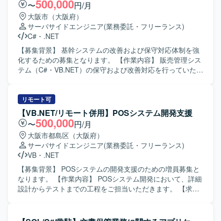
行っていただきます。 【求める人物像】 レガシー環境に抵
500,000
〜
円/月
抗がなく、既存システムの仕様把握やソース解析を粘り強
大阪市（大阪府）
く行っていただける方を求めています。ドキュメント作成
サーバサイドエンジニア
(業務委託・フリーランス)
を丁寧に行い、周囲とコミュニケーションを取りながら保
C#
・
.NET
守作業を進められる方が望ましいです。 【ポジションの魅
力】 複数のデータベースやメインフレームを含むレガシー
【募集背景】 基幹システムの改善および保守対応体制を強
環境の保守を通じて、既存システムの構造理解やソース解
化するための募集となります。 【作業内容】 販売管理シス
析スキルを高めることができます。リバースエンジニアリ
テム（C#・VB.NET）の保守および改善対応を行っていただ
ングや設計書整備の経験を積むことで、保守・改修系プロ
きます。要件確認から開発、テスト、リリースまで一連の
ジェクトでの市場価値向上が期待できます。 【開発環境】
工程を幅広くご担当いただきます。 【求める人物像】 能動
DB：Oracle／Sybase／SQL Server 2013、メインフレー
的かつ主体的に行動できる方を求めています。前向きで柔
リモート可
ム：IBM i／DB2、サーバー：Windows Server（NT4.0、
軟な思考を持ち、状況に応じて自ら考えて動ける方です。
【VB.NET/リモート併用】POSシステム開発支援
2003、2012）／Linux などの環境で稼働する業務系社内シ
【ポジションの魅力】 基幹系販売管理システムの保守・改
500,000
〜
円/月
ステムとなります。
善を通じて、業務知識と開発スキルを一体的に高めていく
大阪市都島区（大阪府）
ことができます。上流からリリースまで一貫して関われる
サーバサイドエンジニア
(業務委託・フリーランス)
ため、システム全体の流れを把握しながらスキルアップし
VB
・
.NET
ていただけます。 【開発環境】 C#.NET、VB.NET を用い
た販売管理システムの開発・保守環境となります。
【募集背景】 POSシステムの開発支援のための増員募集と
なります。 【作業内容】 POSシステム開発において、詳細
設計からテストまでの工程をご担当いただきます。 【求め
る人物像】 POSシステムの特性を理解し、シーケンスなど
通信周りの知識を活かして主体的に開発に取り組んでいた
だける方を求めております。 【ポジションの魅力】 POSシ