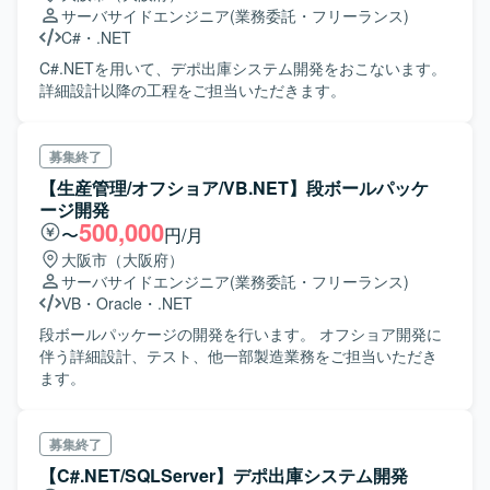
サーバサイドエンジニア
(業務委託・フリーランス)
AWS ソフトウェア：.NET系 DB：SQLServer
C#
・
.NET
C#.NETを用いて、デポ出庫システム開発をおこないます。
詳細設計以降の工程をご担当いただきます。
募集終了
【生産管理/オフショア/VB.NET】段ボールパッケ
ージ開発
500,000
〜
円/月
大阪市（大阪府）
サーバサイドエンジニア
(業務委託・フリーランス)
VB
・
Oracle
・
.NET
段ボールパッケージの開発を行います。 オフショア開発に
伴う詳細設計、テスト、他一部製造業務をご担当いただき
ます。
募集終了
【C#.NET/SQLServer】デポ出庫システム開発