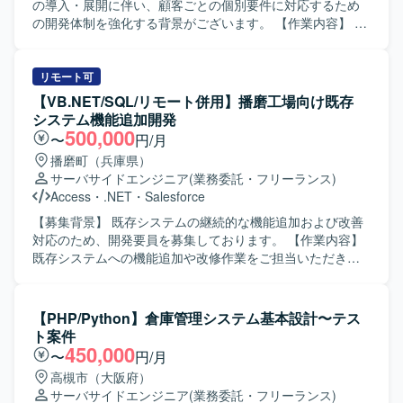
の魅力】 管理会計・原価計算領域に特化した業務知識を活
の導入・展開に伴い、顧客ごとの個別要件に対応するため
かしつつ、システム導入プロジェクトの上流工程に関わる
の開発体制を強化する背景がございます。 【作業内容】 製
ことができます。 リーダー補佐ポジションとして、マネジ
造業向け生産管理パッケージに対する顧客ごとのアドオン
メント寄りの経験を積みながら業務支援スキルを高めてい
開発をご担当いただきます。 詳細設計から実装、結合レベ
ただけます。 【開発環境】 開発言語としてC#.net、
ルまでの一連の開発工程をお任せいたします。 顧客要望を
リモート可
ASP.netが利用されております。
踏まえた機能追加や改修対応を行いながら、既存機能との
【VB.NET/SQL/リモート併用】播磨工場向け既存
整合性を考慮した設計・実装を行っていただきます。 【求
システム機能追加開発
める人物像】 自ら主体的に業務に取り組み、周囲とコミュ
500,000
〜
円/月
ニケーションを取りながら開発を進めていただける方を求
播磨町（兵庫県）
めております。 要件や仕様の変化にも柔軟に対応し、品質
サーバサイドエンジニア
(業務委託・フリーランス)
と納期のバランスを意識して開発できる方が望ましいで
Access
・
.NET
・
Salesforce
す。 【ポジションの魅力】 製造業向け生産管理システムに
関する業務知識を身につけながら、顧客ごとの個別要件に
【募集背景】 既存システムの継続的な機能追加および改善
対応する開発経験を積むことができます。 パッケージ製品
対応のため、開発要員を募集しております。 【作業内容】
の拡張開発を通じて、既存資産を活かした設計・実装スキ
既存システムへの機能追加や改修作業をご担当いただきま
ルを高めることができる環境です。 【開発環境】 C#を中心
す。設計内容の把握から実装、動作確認まで一連の開発工
とした環境で、生産管理系パッケージのアドオン開発を行
程をお任せいたします。関係者とコミュニケーションを取
っていただきます。
りながら、仕様調整や不具合修正にも対応いただきます。
【PHP/Python】倉庫管理システム基本設計〜テス
【求める人物像】 自立して業務を進められ、周囲と円滑に
ト案件
コミュニケーションを取りながら開発を進められる方を求
450,000
〜
円/月
めております。状況に応じて柔軟に対応し、既存システム
高槻市（大阪府）
の理解を深めながら着実に作業を進めていただける方が望
サーバサイドエンジニア
(業務委託・フリーランス)
ましいです。 【ポジションの魅力】 既存システムの機能追