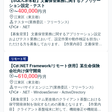
【SQL/C#/常駐】文書保管業務に関するアプリケー
ステムに関する知見を活かしつつ、詳細設計からテストま
ション設定・テスト
で一連の工程に関わることができる案件です。 【開発環
400,000
〜
円/月
境】 VB.NETを用いたPOSシステム開発環境となります。
江東区（東京都）
テスター
(業務委託・フリーランス)
C#
・
.NET
【募集背景】 文書保管業務に関するアプリケーション設定
およびテスト業務において、設定作業や動作検証を担当い
ただける方を募集しております。 【作業内容】 文書保管業
務に関するアプリケーション設定およびテストをご担当い
ただきます。オンデマンド配信サービスの荷主向け設定作
業や、文書保管業務に使用する汎用ツールの設定作業、動
リモート可
作検証などを行っていただきます。具体的には、Excelベー
【C#/.NET Framework/リモート併用】某生命保険
スでの設定ファイルの作成、汎用ツールの設定ファイル作
会社向け保守開発
成、汎用ツールのソースコード確認や機能追加、オンデマ
610,000
〜
円/月
ンド配信サービスの設定確認、汎用ツールの動作確認、業
江東区（東京都）
務フローに合わせたシステムとツールの連携確認などを実
サーバサイドエンジニア
(業務委託・フリーランス)
施していただきます。 【求める人物像】 文書保管業務に関
C#
・
.NET
・
WindowsServer
・
ActiveDirectory
するアプリケーション設定やテスト業務に主体的に取り組
んでいただける方を求めております。SQLやC#を用いた作
【募集背景】 システム更改後のクライアント基盤における
業に対して責任感を持ち、丁寧に設定や検証を進めていた
保守開発体制を強化するための募集となります。 【作業内
だける方が望ましいです。 【ポジションの魅力】 文書保管
容】 クライアント基盤端末に対して、機能修正や機能追