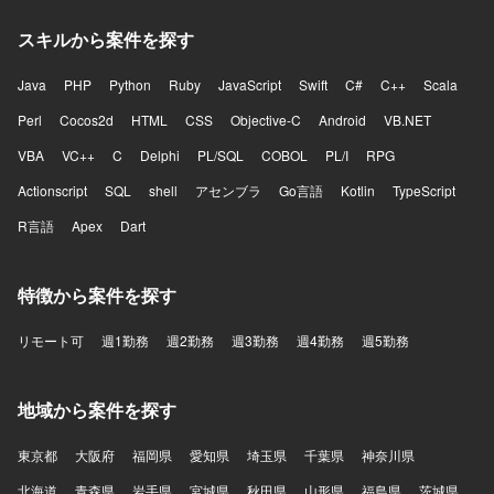
スキルから案件を探す
Java
PHP
Python
Ruby
JavaScript
Swift
C#
C++
Scala
Perl
Cocos2d
HTML
CSS
Objective-C
Android
VB.NET
VBA
VC++
C
Delphi
PL/SQL
COBOL
PL/I
RPG
Actionscript
SQL
shell
アセンブラ
Go言語
Kotlin
TypeScript
R言語
Apex
Dart
特徴から案件を探す
リモート可
週1勤務
週2勤務
週3勤務
週4勤務
週5勤務
地域から案件を探す
東京都
大阪府
福岡県
愛知県
埼玉県
千葉県
神奈川県
北海道
青森県
岩手県
宮城県
秋田県
山形県
福島県
茨城県