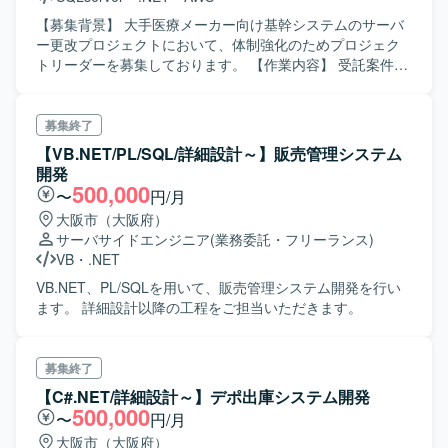
成や、技術的な判断を言語化してわかりやすく伝えること
ができる方ですと望ましいです。 【ポジションの魅力】 ク
【募集背景】 大手医療メーカー向け基幹システムのサーバ
ラウド版プロダクトの技術的な方向性をリードしながら、
ー更改プロジェクトにおいて、体制強化のためプロジェク
モダンな技術スタックを用いた開発に携わっていただけま
トリーダーを募集しております。 【作業内容】 受託案件に
す。業務アプリケーション領域におけるクラウドサービス
おけるプロジェクトリーダーとして、顧客折衝や要件整
の設計・推進経験を積むことができるポジションです。
理、進捗管理を中心にご担当いただきます。大手医療メー
【開発環境】 バックエンド：C#／.NET、フロントエンド：
カー向け基幹システムのサーバー更改プロジェクトに参画
募集終了
TypeScript(React)、クラウド：Azure 等の環境で開発を行
し、既存環境の刷新に伴うサーバー新規構築およびシステ
【VB.NET/PL/SQL/詳細設計～】販売管理システム
っております。
ム移行を推進していただきます。 具体的には、顧客との要
開発
件整理・仕様調整、開発メンバーへのタスク振り分け、進
500,000
〜
円/月
捗管理、レビュー対応、社内エンジニアとの連携、必要に
大阪市（大阪府）
応じた設計・実装支援などを行っていただきます。 【求め
サーバサイドエンジニア
(業務委託・フリーランス)
る人物像】 顧客とのコミュニケーションを円滑に行いなが
VB
・
.NET
ら、関係者をリードしてプロジェクトを推進いただける方
を求めております。インフラ領域に対する知見をお持ち
VB.NET、PL/SQLを用いて、販売管理システム開発を行い
で、状況に応じて設計や実装にも柔軟に関わっていただけ
ます。 詳細設計以降の工程をご担当いただきます。
る方にご活躍いただけます。 【ポジションの魅力】 大手医
療メーカー向け基幹システムという社会的影響度の高いプ
ロジェクトに長期で携わることができ、サーバー更改やシ
募集終了
ステム移行を通じてインフラおよびソフトウェア両面での
【C#.NET/詳細設計～】デポ出庫システム開発
マネジメント経験を積むことができます。AWSを中心とし
500,000
〜
円/月
たモダンなインフラ環境で、プロジェクトリーダーとして
大阪市（大阪府）
のスキルを高めていただけます。 【開発環境】 インフラ：