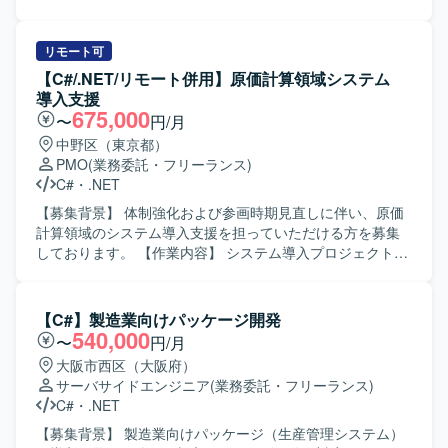
ムにおけるWindowsアプリケーション（VB.NET）の保守お
よび機能追加開発を行っていただきます。具体的には、既
存機能の改修、障害対応、要望に基づく新機能の設計・実
リモート可
装、APIを使用した外部システムとの連携機能の実装などを
【C#/.NET/リモート併用】原価計算領域システム
担当していただきます。また、AI（Claude）を活用した実
導入支援
装検討やプロトタイピングなども行っていただきます。
675,000
〜
円/月
【求める人物像】 主体的に課題を発見し提案・推進できる
中野区（東京都）
方を求めております。周囲と円滑にコミュニケーションを
PMO
(業務委託・フリーランス)
取りながら開発を進められる方、既存システムの仕様理解
C#
・
.NET
に粘り強く取り組める方にマッチするポジションです。
【ポジションの魅力】 医療機関向けのキャッシュレスレジ
【募集背景】 体制強化および参画時期見直しに伴い、原価
システムという社会的意義の高いサービスに携わることが
計算領域のシステム導入支援を担っていただける方を募集
できます。既存システムの保守に加え、新機能の開発やAI
しております。 【作業内容】 システム導入プロジェクトに
を用いた実装にも関わることができ、業務系Windowsアプ
おいて、原価計算領域の詳細設計工程から参画していただ
リケーション開発やAI活用の経験を深めていただけます。
きます。 会計および生産管理に関連する原価計算領域にお
【開発環境】 VB.NETを用いたWindowsアプリケーション
ける業務支援を中心に対応していただきます。 プロジェク
【C#】製造業向けパッケージ開発
開発環境での作業となります。API連携を前提としたシステ
トリーダーの補佐として、設計内容の整理や関係者との調
540,000
〜
円/月
ム構成となっており、AIツールとしてClaudeを利用可能で
整などを行っていただきます。 【求める人物像】 会計や生
大阪市西区（大阪府）
す。
産管理の業務を理解しながら、システム導入に主体的に関
サーバサイドエンジニア
(業務委託・フリーランス)
わっていただける方を求めております。 リーダー補佐とし
C#
・
.NET
て周囲とコミュニケーションを取りつつ、責任感を持って
業務を推進いただける方を歓迎いたします。 【ポジション
【募集背景】 製造業向けパッケージ（生産管理システム）