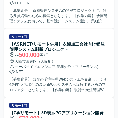
PHP
・
.NET
加・改修を通じて業務知識と開発スキルの双方を高めてい
ただけます。長期的な参画が想定されており、システム全
【募集背景】 倉庫管理システムの開発プロジェクトにおけ
体の構造理解を深めながら継続的に開発に携わることがで
る要員増強のための募集となります。 【作業内容】 倉庫管
きます。 【開発環境】 VB.NET を用いたアプリケーション
理システムにおいて、基本設計・システム設計、詳細設計
開発および SQL を用いたデータベース連携開発が中心とな
（モジュール設計）、プログラミング、テストまで一連の
る環境です。
工程をご担当いただきます。自走して業務を推進していた
だくことを想定しております。 【求める人物像】 設計から
リモート可
テストまで主体的に対応し、自走して業務を進められる方
【ASP.NET/リモート併用】衣類加工会社向け受注
を求めております。関係者とコミュニケーションを取りな
管理システム刷新プロジェクト
がら、品質と生産性の両立を意識して取り組んでいただけ
500,000
〜
円/月
る方が望ましいです。 【ポジションの魅力】 上流工程から
大阪市浪速区（大阪府）
テストまで一貫して携わることができるため、倉庫管理シ
サーバサイドエンジニア
(業務委託・フリーランス)
ステムに関する業務知識と開発スキルの双方を高めること
.NET
ができます。WMSやTMSなど物流領域の知見を活かしなが
ら、継続的な長期参画を通じてスキルアップが図れます。
【募集背景】 既存の受注管理Webシステムを刷新し、より
【開発環境】 PHP、Python、VB.Netなどを用いた倉庫管理
保守性と拡張性の高い新Webシステムへ移行するためのプ
システムの開発環境となります。
ロジェクトとなります。 【作業内容】 現行の受注管理Web
システムをASP.NETベースの新Webシステムへ刷新するプ
ロジェクトに参画いただきます。新Webシステムにおける
基本設計・詳細設計、製造、試験工程まで一連の開発作業
リモート可
をご担当いただきます。 【求める人物像】 受注管理など業
【C#/リモート】3D表示PCアプリケーション開発
務システムの文脈を理解しながら、自ら積極的に設計・開