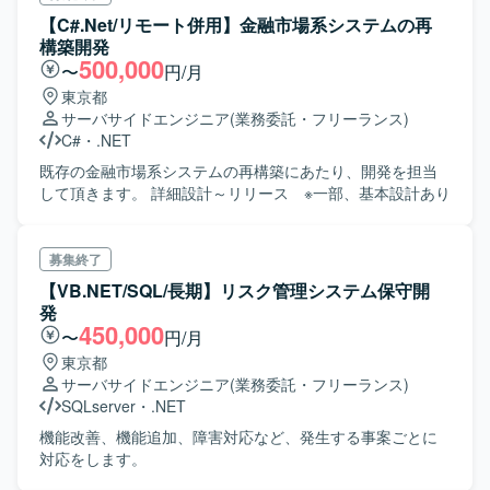
【C#.Net/リモート併用】金融市場系システムの再
構築開発
500,000
〜
円/月
東京都
サーバサイドエンジニア
(業務委託・フリーランス)
C#
・
.NET
既存の金融市場系システムの再構築にあたり、開発を担当
して頂きます。 詳細設計～リリース ※一部、基本設計あり
募集終了
【VB.NET/SQL/長期】リスク管理システム保守開
発
450,000
〜
円/月
東京都
サーバサイドエンジニア
(業務委託・フリーランス)
SQLserver
・
.NET
機能改善、機能追加、障害対応など、発生する事案ごとに
対応をします。