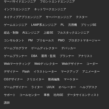
サーバサイドエンジニア
フロントエンドエンジニア
インフラエンジニア
ネットワークエンジニア
ネイティブアプリエンジニア
サーバーエンジニア
テスター
ゲームエンジニア
LAMP系エンジニア
PL
汎用機
ブリッジSE
組込・制御
AIエンジニア
上級SE
フルスタックエンジニア
コンサルタント
PM
プリセールス
PMO
プロダクトマネージャー
ゲームプログラマ
ゲームディレクター
デバッカー
ゲームプランナー
DBA
運用・監視
プランナー
アナリスト
Webマーケティング
Webディレクター
Webデザイナー
コーダー
デザイナー
Flash
イラストレーター
マークアップ
アニメーター
CGデザイナー
クリエイター
動画編集
マーケター
ゲームデザイナー
ライター
UI/UX
オペレーター
ヘルプデスク
サポート
コールセンター
事務
社内SE
データサイエンティスト
講師