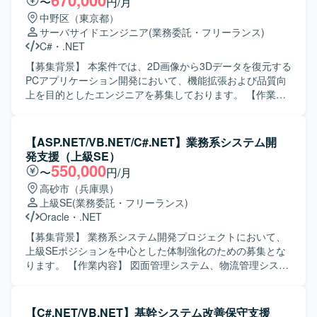
670,000
〜
円/月
発・試験を推進いただける方を求めています。チームメン
中野区（東京都）
バーとコミュニケーションを取りながら、品質を意識して
サーバサイドエンジニア
(業務委託・フリーランス)
着実に作業を進めていただける方です。 【ポジションの魅
C#
・
.NET
力】 クラシックなWebシステムからASP.NETベースの新シ
ステムへの刷新プロジェクトに携わることで、レガシーシ
【募集背景】 本案件では、2D画像から3Dデータを復元する
ステムからの移行ノウハウを含めた経験を積むことができ
PCアプリケーション開発において、機能拡張および品質向
ます。設計から試験まで幅広い工程に関わることで、フル
上を目的としたエンジニアを募集しております。 【作業内
スタック志向のスキルアップも期待できます。 【開発環
容】 PC(Windows)アプリケーションソフトウェアの調査、
境】 ASP.NETを用いたWebアプリケーション開発環境とな
仕様策定、設計、コーディング、テストを行って頂きま
ります。ソースコード管理にはGitを利用し、クラウド基盤
す。デバイスを制御し、撮影した2D画像から3Dデータを復
【ASP.NET/VB.NET/C#.NET】業務系システム開
としてAzure環境を利用する想定です。
元するPCアプリケーションの開発に携わって頂きます。合
発支援（上級SE）
成、メッシュ化、各フィルター処理はライブラリとして提
550,000
〜
円/月
供されており、それらを用いて3D表示を行う実装を担当し
高砂市（兵庫県）
て頂きます。 【求める人物像】 チームの一員として積極的
上級SE
(業務委託・フリーランス)
にアイデアや問題を共有し、周囲と連携しながら主体的に
Oracle
・
.NET
開発を進めて頂ける方を求めております。新しい技術や3D
表現に興味を持ち、自ら学びながら改善提案ができる方が
【募集背景】 業務系システム開発プロジェクトにおいて、
望ましいです。 【ポジションの魅力】 2D画像から3Dデー
上級SEポジションを中心とした体制強化のための募集とな
タを復元するという専門性の高い領域に携わることがで
ります。 【作業内容】 図面管理システム、物流管理システ
き、3D表示やメッシュ化などの技術要素を実務を通じて深
ム、在庫管理システム等の業務系システムにおいて、要件
めて頂けます。提供ライブラリを活用しつつ、GUIや表示周
定義から結合テストまでの一連の工程を担当していただき
りの設計・実装を主体的に行うことで、アプリケーション
ます。既存システムの機能追加や改修、新規機能の設計・
【C#.NET/VB.NET】基幹システム改善保守支援