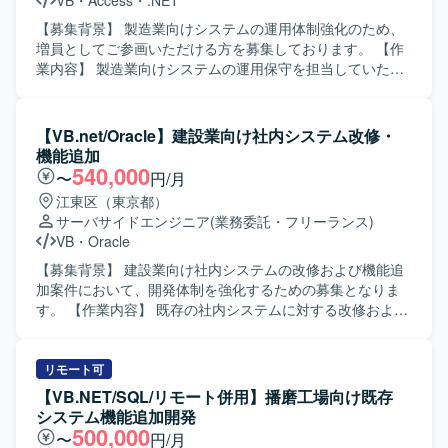
VB
・
Access
・
.NET
【募集背景】 製造業向けシステムの運用体制強化のため、
増員としてご参画いただける方を募集しております。 【作
業内容】 製造業向けシステムの運用保守を担当していただ
きます。既存システムの問合せ対応や軽微な改修、障害発
生時の調査および復旧対応、改善要望に基づく改修検討や
実装、関連ドキュメントの作成・更新などを行っていただ
【VB.net/Oracle】建設業向け社内システム改修・
きます。 【求める人物像】 自身のタスクを適切に管理し、
機能追加
関係者とのコミュニケーションを取りながら主体的に業務
540,000
〜
円/月
を進めていただける方を求めております。既存システムの
江東区（東京都）
仕様をキャッチアップし、運用や改善に根気強く取り組ん
サーバサイドエンジニア
(業務委託・フリーランス)
でいただける方ですと望ましいです。 【ポジションの魅
VB
・
Oracle
力】 長期的に製造業向けシステムの運用保守に関わること
で、業務ドメイン知識や既存システムの知見を深めること
【募集背景】 建設業向け社内システムの改修および機能追
ができます。運用から改善・開発まで一連の工程に携わる
加案件において、開発体制を強化するための募集となりま
ことで、保守運用スキルと開発スキルの双方を高めていた
す。 【作業内容】 既存の社内システムに対する改修および
だけます。 【開発環境】 VB.NETおよびAccessを用いたオ
機能追加に携わっていただきます。具体的には、設計業
ープン系システムの運用保守・改修を行っております。
務、開発作業、試験要領書の作成、試験の実施などを担当
していただきます。また、必要に応じて顧客との打ち合わ
リモート可
せに同席し、要件や仕様の確認を行っていただきます。
【VB.NET/SQL/リモート併用】播磨工場向け既存
【求める人物像】 担当する業務範囲を主体的に遂行でき、
システム機能追加開発
関係者とのコミュニケーションを取りながら進行できる方
500,000
〜
円/月