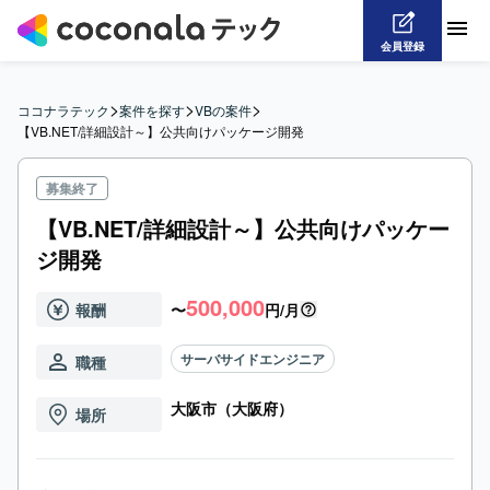
会員登録
>
>
>
ココナラテック
案件を探す
VBの案件
【VB.NET/詳細設計～】公共向けパッケージ開発
募集終了
【VB.NET/詳細設計～】公共向けパッケー
ジ開発
500,000
報酬
〜
円/月
サーバサイドエンジニア
職種
大阪市（大阪府）
場所