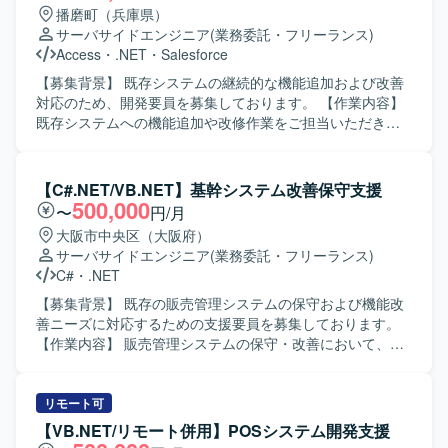
を求めております。仕様や要件の変化にも柔軟に対応し、
播磨町（兵庫県）
責任感を持って品質確保に取り組んでいただける方が望ま
サーバサイドエンジニア
(業務委託・フリーランス)
しいです。 【ポジションの魅力】 既存システムの改修・機
Access
・
.NET
・
Salesforce
能追加を通じて、業務理解を深めながら上流から下流まで
一連の工程に関わることができます。顧客との打ち合わせ
【募集背景】 既存システムの継続的な機能追加および改善
に同席する機会もあり、要件把握から実装・試験まで一貫
対応のため、開発要員を募集しております。 【作業内容】
した経験を積むことができます。 【開発環境】
既存システムへの機能追加や改修作業をご担当いただきま
VB.net（Windows Forms）およびOracleを用いた環境での
す。設計内容の把握から実装、動作確認まで一連の開発工
開発となります。バージョン管理にはGitを利用いたしま
程をお任せいたします。関係者とコミュニケーションを取
す。
りながら、仕様調整や不具合修正にも対応いただきます。
【C#.NET/VB.NET】基幹システム改善保守支援
【求める人物像】 自立して業務を進められ、周囲と円滑に
500,000
〜
円/月
コミュニケーションを取りながら開発を進められる方を求
大阪市中央区（大阪府）
めております。状況に応じて柔軟に対応し、既存システム
サーバサイドエンジニア
(業務委託・フリーランス)
の理解を深めながら着実に作業を進めていただける方が望
C#
・
.NET
ましいです。 【ポジションの魅力】 既存システムの機能追
加・改修を通じて業務知識と開発スキルの双方を高めてい
【募集背景】 既存の販売管理システムの保守および機能改
ただけます。長期的な参画が想定されており、システム全
善ニーズに対応するための支援要員を募集しております。
体の構造理解を深めながら継続的に開発に携わることがで
【作業内容】 販売管理システムの保守・改善において、要
きます。 【開発環境】 VB.NET を用いたアプリケーション
件確認から基本設計、開発、テスト、リリースまで一貫し
開発および SQL を用いたデータベース連携開発が中心とな
てご担当いただきます。既存機能の改修や不具合対応、新
る環境です。
規機能追加などを行っていただきます。 【求める人物像】
リモート可
主体的に業務を推進し、前向きかつ柔軟に対応できる方を
【VB.NET/リモート併用】POSシステム開発支援
求めております。 【ポジションの魅力】 上流工程からリリ