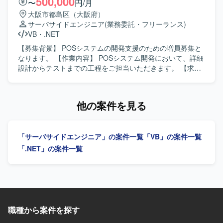
500,000
〜
円/月
ースまで一連の工程に携わることができ、基幹系システム
大阪市都島区（大阪府）
の保守・改善を通じて業務知識と開発スキルの双方を高め
サーバサイドエンジニア
(業務委託・フリーランス)
ていただけます。 【開発環境】 C#.NET、VB.NETを用いた
VB
・
.NET
販売管理システムの開発・保守環境となります。
【募集背景】 POSシステムの開発支援のための増員募集と
なります。 【作業内容】 POSシステム開発において、詳細
設計からテストまでの工程をご担当いただきます。 【求め
る人物像】 POSシステムの特性を理解し、シーケンスなど
通信周りの知識を活かして主体的に開発に取り組んでいた
だける方を求めております。 【ポジションの魅力】 POSシ
他の案件を見る
ステムに関する知見を活かしつつ、詳細設計からテストま
で一連の工程に関わることができる案件です。 【開発環
境】 VB.NETを用いたPOSシステム開発環境となります。
「サーバサイドエンジニア」の案件一覧
「VB」の案件一覧
「.NET」の案件一覧
職種から案件を探す