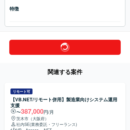
特徴
関連する案件
リモート可
【VB.NET/リモート併用】製造業向けシステム運用
支援
387,000
〜
円/月
茨木市（大阪府）
社内SE
(業務委託・フリーランス)