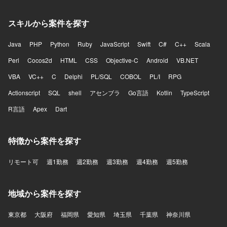
スキルから案件を探す
Java
PHP
Python
Ruby
JavaScript
Swift
C#
C++
Scala
Perl
Cocos2d
HTML
CSS
Objective-C
Android
VB.NET
VBA
VC++
C
Delphi
PL/SQL
COBOL
PL/I
RPG
Actionscript
SQL
shell
アセンブラ
Go言語
Kotlin
TypeScript
R言語
Apex
Dart
特徴から案件を探す
リモート可
週1勤務
週2勤務
週3勤務
週4勤務
週5勤務
地域から案件を探す
東京都
大阪府
福岡県
愛知県
埼玉県
千葉県
神奈川県