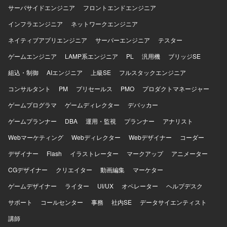
サーバサイドエンジニア
フロントエンドエンジニア
インフラエンジニア
ネットワークエンジニア
ネイティブアプリエンジニア
サーバーエンジニア
テスター
ゲームエンジニア
LAMP系エンジニア
PL
汎用機
ブリッジSE
組込・制御
AIエンジニア
上級SE
フルスタックエンジニア
コンサルタント
PM
プリセールス
PMO
プロダクトマネージャー
ゲームプログラマ
ゲームディレクター
デバッカー
ゲームプランナー
DBA
運用・監視
プランナー
アナリスト
Webマーケティング
Webディレクター
Webデザイナー
コーダー
デザイナー
Flash
イラストレーター
マークアップ
アニメーター
CGデザイナー
クリエイター
動画編集
マーケター
ゲームデザイナー
ライター
UI/UX
オペレーター
ヘルプデスク
サポート
コールセンター
事務
社内SE
データサイエンティスト
講師