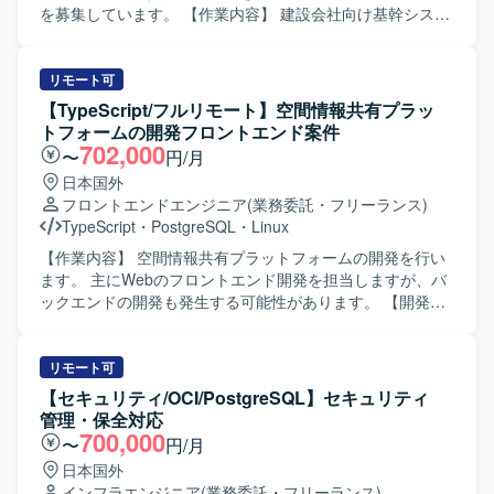
を募集しています。 【作業内容】 建設会社向け基幹システ
ム開発において、要件定義から結合テストまでをご担当い
ただきます。バックエンドおよびフロントエンドの開発に
幅広く対応いただきます。 【求める人物像】 前向きにキャ
リモート可
ッチアップや技術向上に取り組める方を求めています。
【TypeScript/フルリモート】空間情報共有プラッ
【ポジションの魅力】 バックエンドからフロントエンドま
トフォームの開発フロントエンド案件
で幅広い領域に携わり、要件定義から結合テストまで一貫
702,000
〜
円/月
した開発経験を積むことができます。 【開発環境】 バック
日本国外
エンドはJava（Springboot）、フロントエンドは
フロントエンドエンジニア
(業務委託・フリーランス)
TypeScript（React）、インフラはAWS、データベースは
TypeScript
・
PostgreSQL
・
Linux
PostgreSQLを使用します。
【作業内容】 空間情報共有プラットフォームの開発を行い
ます。 主にWebのフロントエンド開発を担当しますが、バ
ックエンドの開発も発生する可能性があります。 【開発環
境】 Windows + VSCode 上でプログラミングを行います。
サーバとして仮想環境 + Docker + Linux を利用し、データ
ベースは PostgreSQL を利用します。 開発言語等は
リモート可
TypeScript、Vitest、Python、Django、Django REST
【セキュリティ/OCI/PostgreSQL】セキュリティ
Framework です。
管理・保全対応
700,000
〜
円/月
日本国外
インフラエンジニア
(業務委託・フリーランス)