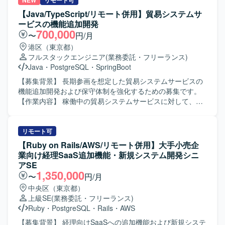
術面から支援し、設計、技術判断、関係者調整、実装を横
NEW
リモート可
やコンテナ環境などのクラウドインフラ技術にも触れなが
断して担えるミドル〜シニアクラスのバックエンドエンジ
【Java/TypeScript/リモート併用】貿易システムサ
ら、保守・エンハンス開発の経験を積んでいただけます。
ニアを求めております。 【作業内容】 大手暗号資産取引所
ービスの機能追加開発
【開発環境】 PostgreSQLなどのRDBMSを利用したシステ
における金融関連システムのバックエンド設計・開発を行
700,000
〜
円/月
ムに携わっていただきます。AWSやコンテナ環境
っていただきます。クライアントや関係部署と連携した要
港区（東京都）
（Docker/ECS等）、Reactを含むフロントエンド、REST
件整理、要件定義を行い、ビジネス要件や金融要件から技
フルスタックエンジニア
(業務委託・フリーランス)
APIやNode.jsまたはKotlinによるバックエンド開発などの技
術要件への落とし込みを担っていただきます。既存システ
Java
・
PostgreSQL
・
SpringBoot
術要素に触れていただく機会があります。
ムを踏まえたアーキテクチャや技術方針の検討、各種サー
ビスや外部システムとのAPI連携、システムの品質、性能、
【募集背景】 長期参画を想定した貿易システムサービスの
可用性、信頼性の向上に取り組んでいただきます。技術課
機能追加開発および保守体制を強化するための募集です。
題の発見・整理・解決、チームメンバーへの技術支援、設
【作業内容】 稼働中の貿易システムサービスに対して、機
計レビュー・コードレビュー、監視や障害対応、運用改善
能追加開発および保守作業を行っていただきます。バック
などもお任せいたします。 【求める人物像】 仕事へのエネ
エンドではJavaおよびSpring Bootを用いたREST APIの開
ルギー量が高く前のめりで取り組める方を求めておりま
発、PostgreSQLとjOOQを利用した実装を行います。フロ
リモート可
す。指示待ちではなく自ら課題を見つけて動き、不明点や
ントエンドではReactおよびTypeScript、Vite、Chakra UIを
【Ruby on Rails/AWS/リモート併用】大手小売企
懸念点を早い段階で共有できる方を歓迎いたします。コミ
用いた画面開発を行います。OpenAPI 3.0およびYAMLによ
業向け経理SaaS追加機能・新規システム開発シニ
ュニケーション量が多くレスポンスが早い方、リモート環
るAPI仕様管理を行い、APIファーストな開発を進めていた
アSE
境でも進捗や考えを適切に共有できる方、プロジェクトや
だきます。開発環境としてVisual Studio Code、GitHub、
1,350,000
〜
円/月
チームの成果にコミットできる方を想定しています。設計
GitHub Actions、OpenAPI Generator（Swagger）を利用
中央区（東京都）
と実装の両方に向き合い、異なる専門性を持つ関係者と建
し、継続的な開発・保守を推進していただきます。 【求め
上級SE
(業務委託・フリーランス)
設的に合意形成できる方、既存システムや過去の意思決定
る人物像】 中堅から上級クラスとして、自走して開発を推
Ruby
・
PostgreSQL
・
Rails
・
AWS
の背景を理解しつつ現実的な改善案を考えられる方を求め
進できる方を求めています。お客様との技術的な会話や設
ております。金融や暗号資産領域を主体的に学ぶ意思があ
計方針の検討ができ、フットワーク軽くコミュニケーショ
【募集背景】 経理向けSaaSへの追加機能および新規システ