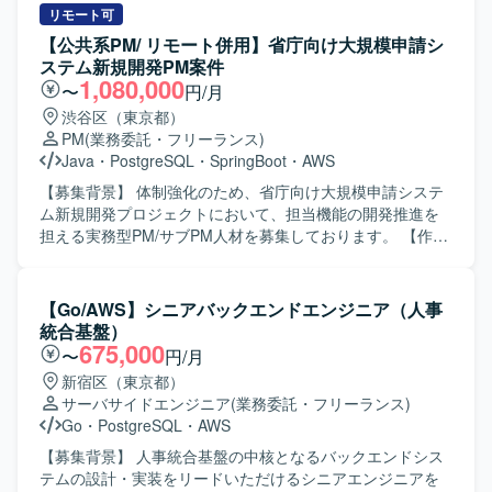
けて改善に取り組める方を求めております。 ・チームメン
テスト、結合テストまで一貫して対応いただく想定です。
リモート可
バーと定期的に成果や課題を共有しながら、オープンに議
参画後の状況やスキル・ご経験に応じて、他案件の開発支
【公共系PM/ リモート併用】省庁向け大規模申請シ
論し合える方を歓迎いたします。 ・新しい技術要素やツー
援をご担当いただく可能性があります。 【求める人物像】
ステム新規開発PM案件
ルに対して前向きにキャッチアップし、知見として蓄積・
仕様や既存コードを主体的に読み解きながら、自走して開
1,080,000
〜
円/月
共有していただける方を想定しております。 ・自律的にタ
発を進められる方を求めております。 チームメンバーと円
渋谷区（東京都）
スクを管理し、ゴールから逆算して動ける方にマッチする
滑にコミュニケーションを取りながら、品質向上に主体的
PM
(業務委託・フリーランス)
ポジションです。 【ポジションの魅力】 ・自動車関連の先
に取り組んでいただける方が望ましいです。 【ポジション
Java
・
PostgreSQL
・
SpringBoot
・
AWS
進的なシステム領域において、テストベッド環境の構築や
の魅力】 ECサイトの開発支援を通じて、詳細設計からテス
実証など上流フェーズから関わることができます。 ・
トまで一連の工程に携わることができます。 既存機能の改
【募集背景】 体制強化のため、省庁向け大規模申請システ
Kubernetesを中心としたモダンな基盤技術や各種ミドルウ
修や品質改善対応を経験することで、設計力や問題解決力
ム新規開発プロジェクトにおいて、担当機能の開発推進を
ェア、Pythonによるアプリ開発など、幅広い技術スタック
を高めていただけます。 【開発環境】 JavaおよびSpring
担える実務型PM/サブPM人材を募集しております。 【作業
を実務で扱うことができます。 ・PoCや実証を通じて、ア
Frameworkを用いたWebシステム開発環境下で、
内容】 省庁向けの大規模申請システム新規開発において、
ーキテクチャ設計や技術選定にも関与できるため、技術的
PostgreSQLおよびLinuxを利用した開発となります。
申請受付に関わるシステム領域の設計・開発推進をご担当
な成長機会が多い環境です。 ・ナレッジの整理・文章化を
いただきます。利用者増加に伴う手続負荷の軽減と業務効
【Go/AWS】シニアバックエンドエンジニア（人事
重視しているため、技術ドキュメント作成や情報発信のス
率化を目的としたシステムの開発を進めていただきます。
統合基盤）
キルも磨いていただけます。 【開発環境】 ・Kubernetesク
具体的には、担当機能の開発推進、進捗・課題・リスク管
675,000
〜
円/月
ラスター環境 ・Databricks ・各種ミドルウェア
理、仕様整理や不明点の確認、論点整理、元請への報告、
新宿区（東京都）
（PostgreSQL, Redis, MongoDB, Kafka, Mosquitto,
関係者調整、他チームや関連部署との横断調整、各種資料
サーバサイドエンジニア
(業務委託・フリーランス)
RabbitMQ, Triton Inference Server, elasticsearch, grafana,
作成などを行っていただきます。 【求める人物像】 複数部
Go
・
PostgreSQL
・
AWS
fluentd, metricbeat, cert-manager, keycloakなど） ・
門・複数組織が関わる大規模案件の中で、主体的に論点を
Pythonを用いたアプリケーション開発 ・Jira / Confluence
整理しながら関係者と円滑にコミュニケーションを取り、
【募集背景】 人事統合基盤の中核となるバックエンドシス
等のドキュメント・タスク管理ツール
自走してプロジェクトを推進できる方を求めております。
テムの設計・実装をリードいただけるシニアエンジニアを