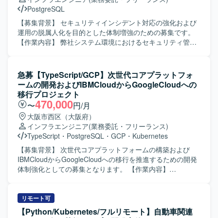
PostgreSQL
【募集背景】 セキュリティインシデント対応の強化および
運用の脱属人化を目的とした体制増強のための募集です。
【作業内容】 弊社システム環境におけるセキュリティ管理
および保全対応をご担当いただきます。不正アクセスの調
査・対処、攻撃経路の特定と影響範囲の洗い出しを行って
いただきます。ログ分析や不審通信の検知、再発防止策の
急募【TypeScript/GCP】次世代コアプラットフォ
立案と実装を実施していただきます。あわせて、脆弱性診
ームの開発およびIBMCloudからGoogleCloudへの
断と対策、アクセス制御や認証の見直し、インシデント検
移行プロジェクト
知および通知体制の再構築を行っていただきます。運用・
470,000
〜
円/月
保守の引き継ぎとして、環境構築手順書を基にした業務移
大阪市西区（大阪府）
管や運用ドキュメントの整備・更新にも携わっていただき
インフラエンジニア
(業務委託・フリーランス)
ます。 【求める人物像】 セキュリティ分野に強い関心を持
TypeScript
・
PostgreSQL
・
GCP
・
Kubernetes
ち、主体的に課題を発見し改善策を提案・実行していただ
ける方を求めています。関係者と連携しながら、インシデ
【募集背景】 次世代コアプラットフォームの構築および
ント対応や運用標準化を着実に推進していただける方が望
IBMCloudからGoogleCloudへの移行を推進するための開発
ましいです。 【ポジションの魅力】 クラウド環境やデータ
体制強化としての募集となります。 【作業内容】
ベース、DNS を対象としたセキュリティ管理に幅広く携わ
GoogleCloud環境の構築・検証から設計、実装、テストま
ることができ、インシデント対応から再発防止策の実装、
で一連の工程をご担当いただきます。具体的には、
運用標準化まで一連のプロセスを経験していただけます。
Terraformコードを用いたGoogleCloud環境の構築・検証・
リモート可
セキュリティ体制の強化や運用の脱属人化に直接貢献でき
調整、バックエンド開発、メッセージング基盤（MQTT
【Python/Kubernetes/フルリモート】自動車関連
る環境です。 【開発環境】 対象システムは Oracle Cloud
Broker）との連携処理の実装など、基盤構築と初期のコア