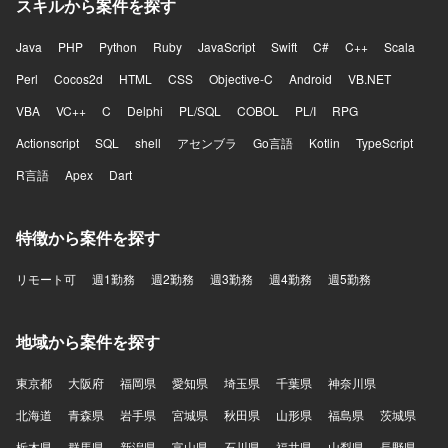
スキルから案件を探す
ークとして Gauge を利用し、RDB は PostgreSQL、
MySQL を利用しております。KVS は Aerospike、検索エン
Java
ジンは Elasticsearch を利用しております。リポジトリ管理
PHP
Python
Ruby
JavaScript
Swift
C#
C++
Scala
は Bitbucket、バージョン管理は Git、Mercurial を利用して
Perl
Cocos2d
HTML
CSS
Objective-C
Android
VB.NET
おります。CI は Jenkins、Buildkite を利用し、VM は
Docker、Vagrant、Xen を利用しております。コンテナオー
VBA
VC++
C
Delphi
PL/SQL
COBOL
PL/I
RPG
ケストレーションは Kubernetes、サービスメッシュは
Actionscript
SQL
shell
アセンブラ
Go言語
Kotlin
TypeScript
Istio、構成管理は Ansible を利用しております。コミュニケ
ーションには Slack を利用し、クラウドは GCP を利用して
R言語
Apex
Dart
おります。
特徴から案件を探す
リモート可
週1勤務
週2勤務
週3勤務
週4勤務
週5勤務
地域から案件を探す
東京都
大阪府
福岡県
愛知県
埼玉県
千葉県
神奈川県
北海道
青森県
岩手県
宮城県
秋田県
山形県
福島県
茨城県
栃木県
群馬県
新潟県
富山県
石川県
福井県
山梨県
長野県