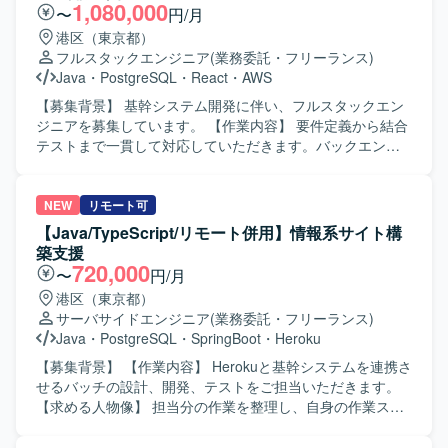
スやチーム内の役割分担、情報共有方法の改善、チームメ
Hinemos、Slack、Backlog、GitHubを使用します。
1,080,000
〜
円/月
ンバーへの技術的な支援やナレッジ共有を通じてチーム開
港区（東京都）
発をリードしていただきます。 【求める人物像】 マネジメ
フルスタックエンジニア
(業務委託・フリーランス)
ントだけではなく自ら設計・実装を行いながらチームをリ
Java
・
PostgreSQL
・
React
・
AWS
ードできる方を求めています。フロントエンドとバックエ
ンドの領域を限定せず、プロダクト全体の課題に向き合え
【募集背景】 基幹システム開発に伴い、フルスタックエン
る方が望ましいです。技術的な理想だけでなく、顧客価値
ジニアを募集しています。 【作業内容】 要件定義から結合
や事業上の優先順位を踏まえて判断できる方、不具合や個
テストまで一貫して対応していただきます。バックエンド
別要望への対応をプロダクトの改善につなげられる方を歓
およびフロントエンドの開発をご担当いただきます。 【求
迎します。曖昧な状況でも自ら課題を整理し、必要な関係
める人物像】 前向きにキャッチアップや技術向上に取り組
者を巻き込みながら開発を進められる方、プロダクトマネ
める方を求めています。 【ポジションの魅力】 要件定義か
NEW
リモート可
ージャーやプロジェクトマネージャーと建設的に議論でき
ら結合テストまで、システム開発の一連の工程に携わるこ
【Java/TypeScript/リモート併用】情報系サイト構
る方、チームメンバーの経験や強みを尊重しつつ技術的な
とができます。 【開発環境】 バックエンドは
築支援
支援やナレッジ共有ができる方にご参画いただきたいと考
Java（SpringBoot）、フロントエンドは
720,000
〜
円/月
えています。開発速度と品質の両方に責任を持ち、継続的
TypeScript（React）、インフラはAWS、データベースは
港区（東京都）
な改善に取り組める方を期待しています。 【ポジションの
PostgreSQLを使用します。
サーバサイドエンジニア
(業務委託・フリーランス)
魅力】 AI音声プロダクトを実際のコンタクトセンターへ導
Java
・
PostgreSQL
・
SpringBoot
・
Heroku
入し、現場から得られるフィードバックをもとにプロダク
トを改善していくフェーズに携わることができます。決め
【募集背景】 【作業内容】 Herokuと基幹システムを連携さ
られた仕様を実装するだけではなく、顧客環境で発生して
せるバッチの設計、開発、テストをご担当いただきます。
いる課題を整理し、プロダクトとして再利用可能な機能や
【求める人物像】 担当分の作業を整理し、自身の作業スケ
仕組みへ昇華していく経験を積むことができます。既存機
ジュール案を作成できる方を求めています。 【ポジション
能の改善と新規機能開発を両立する中で、開発優先順位や
の魅力】 Herokuと基幹システムの連携に関する設計からテ