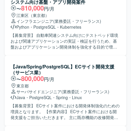
システム向け基盤・アプリ開発案件
Infrastructure（OCI）、PostgreSQL、DNS となっておりま
実装にフォーカスして対応いただきます。 【求める人物
810,000
〜
円/月
す。インシデント対応、ログ分析、脆弱性診断、アクセス
像】 クラウドネイティブなアーキテクチャへの関心が高
江東区（東京都）
制御の見直し、検知および通知体制の再構築、運用移管や
く、新しい技術やサービスに対して主体的にキャッチアッ
インフラエンジニア
(業務委託・フリーランス)
ドキュメント整備といった業務に取り組んでいただきま
プしながら取り組める方を求めています。また、インフラ
Python
・
PostgreSQL
・
Kubernetes
す。
とアプリケーションの両面に跨るタスクに柔軟に対応し、
チームと協調しながら着実に作業を進められる方が望まし
【募集背景】 自動車関連システム向けにテストベッド環境
いです。 【ポジションの魅力】 GoogleCloudを中心とした
および関連アプリケーションの実証・検証を行うため、基
最新のクラウドネイティブ技術スタックに携わりながら、
盤およびアプリケーション開発体制を強化する目的で増員
次世代コアプラットフォームの基盤構築およびコア機能の
募集を行っております。 【作業内容】 ・Databricksで実施
実装に深く関与できるポジションです。インフラ構築から
してきたPoC結果を踏まえたテストベッド環境の開発をご
バックエンド実装まで幅広い領域を経験できるため、フル
担当いただきます。 ・基盤要員として、エンド側システム
【Java/Spring/PostgreSQL】ECサイト開発支援
スタック志向の技術力向上にもつながります。 【開発環
をテストベッド環境へ移行し、各種アプリケーションを試
（サービス業）
境】 言語/FW：Nest.js, TypeScript DB：PostgreSQL, Redis
行できるようにするための基盤開発を行っていただきま
800,000
〜
円/月
メッセージング/IoT：MQTT（EMQX） クラウド/インフ
す。 ・Kubernetes上で各種ミドルウェアやDB、監視・ログ
東京都
ラ：Google Cloud（GKE, Pub/Sub, Cloud Storage,
基盤などの構築および設定作業を実施いただきます。 ・既
サーバサイドエンジニア
(業務委託・フリーランス)
Dataflow, BigQuery等）, Terraform
に構築済みのシステムを用いた実証において、基盤側およ
Java
・
PostgreSQL
・
Spring
・
Linux
びアプリ側の技術的な支援や改善対応を行っていただきま
す。 ・アプリ要員として、Kubernetesクラスター内で動作
【募集背景】 ECサイト案件における開発体制強化のための
するPythonアプリケーションの開発・改修・検証を行って
増員となります。 【作業内容】 ECサイト案件における開
いただきます。 ・実証結果や検証内容を整理し、ドキュメ
発支援をご担当いただきます。 主に既存機能の改修開発、
ントとしてナレッジ化していただきます。 【求める人物
品質向上対応、各種開発支援を行っていただきます。 設計
像】 ・技術的な試行錯誤を楽しみながら、自ら課題を見つ
書やソースコードを確認しながら、詳細設計、製造、単体