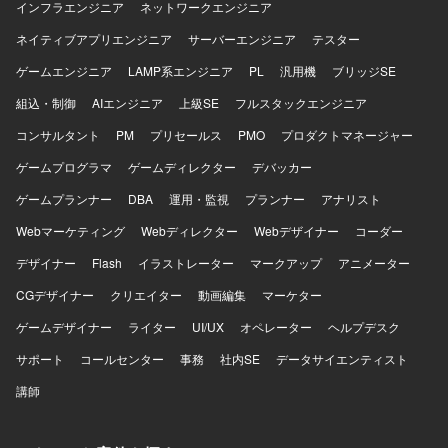
インフラエンジニア
ネットワークエンジニア
れながら開発を進めていきます。 【求める人物像】 技術が
好きでたまらず、新しいことに挑戦することを躊躇しない
ネイティブアプリエンジニア
サーバーエンジニア
テスター
方を求めております。ユーザーに良いものを届け続けたい
ゲームエンジニア
LAMP系エンジニア
PL
汎用機
ブリッジSE
という思いを持ち、チームで協力しながら開発に取り組め
る方にマッチする環境です。勇気を持って挑戦できるチー
組込・制御
AIエンジニア
上級SE
フルスタックエンジニア
ムやプロダクトの土壌づくりに主体的に関わっていただけ
コンサルタント
る方を歓迎いたします。 【ポジションの魅力】 アジャイル
PM
プリセールス
PMO
プロダクトマネージャー
ソフトウェア開発をベースとした開発スタイルの中で、ペ
ゲームプログラマ
ゲームディレクター
デバッカー
アプログラミングやモブプログラミング、テスト駆動開
発、ドメイン駆動開発、リファクタリングといったプラク
ゲームプランナー
DBA
運用・監視
プランナー
アナリスト
ティスを重視した開発に携わることができます。モノリシ
Webマーケティング
Webディレクター
Webデザイナー
コーダー
ックなアーキテクチャからマイクロサービスへの移行を推
進する過程に関わることで、技術選定やアーキテクチャ設
デザイナー
Flash
イラストレーター
マークアップ
アニメーター
計にも主体的に関わることができます。目的に合う技術を
CGデザイナー
ゼロベースで選定していく文化の中で、多様な技術スタッ
クリエイター
動画編集
マーケター
クを経験できる点も大きな魅力です。 【開発環境】 言語は
ゲームデザイナー
ライター
UI/UX
オペレーター
ヘルプデスク
Kotlin、Clojure、Dart、Rust、Elixir、Scala、Go、Java、
TypeScript、JavaScript、Python などを利用しておりま
サポート
コールセンター
事務
社内SE
データサイエンティスト
す。サーバOSは Ubuntu、CentOS、Debian、CoreOS、
講師
RancherOS を利用しております。フレームワークは
AngularDart、Duct、Vue.js、Spring、React、Apache
Wicket、Seasar2 を採用しております。テストフレームワ