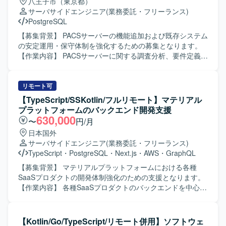
八王子市（東京都）
PGSQL（PostgreSQL）が利用されており、アプリケーシ
ションです。 【ポジションの魅力】 基幹システム開発にお
サーバサイドエンジニア
(業務委託・フリーランス)
ョンフレームワークとしてSpringBootが採用されていま
いて要件定義から結合テストまで一貫して携わることがで
PostgreSQL
す。
きるため、上流から下流まで幅広い工程を経験できます。
バックエンドとフロントエンドの両方に関わることで、フ
【募集背景】 PACSサーバーの機能追加および既存システム
ルスタックエンジニアとしてのスキルをさらに高めていた
の安定運用・保守体制を強化するための募集となります。
だけます。 【開発環境】 バックエンドは
【作業内容】 PACSサーバーに関する調査分析、要件定義、
Java(Springboot)、フロントエンドはTypeScript(React)、
基本設計、詳細設計を行っていただきます。 施設要望に基
インフラはAWS、データベースはPostglesSQLを利用した
づく機能追加や不具合対応を行い、運用・保守まで一貫し
環境で開発を行います。
てご担当いただきます。 オンプレまたはクラウド環境を前
リモート可
提としたサーバーサイドアーキテクチャ設計や、非機能要
【TypeScript/SSKotlin/フルリモート】マテリアル
件（性能・可用性・セキュリティ）を考慮した設計も実施
プラットフォームのバックエンド開発支援
していただきます。 【求める人物像】 関係者と円滑にコミ
630,000
〜
円/月
ュニケーションを取りながら、複数チームや製品間での調
日本国外
整を主体的に進められる方を求めています。 サーバーサイ
サーバサイドエンジニア
(業務委託・フリーランス)
ド設計やインフラ周りの知見を活かしながら、安定稼働と
TypeScript
・
PostgreSQL
・
Next.js
・
AWS
・
GraphQL
機能拡張の両立に取り組んでいただける方が望ましいで
す。 【ポジションの魅力】 医療IT領域のPACSサーバーと
【募集背景】 マテリアルプラットフォームにおける各種
いう専門性の高い分野で、サーバーサイドアーキテクトと
SaaSプロダクトの開発体制強化のための支援となります。
して上流工程から一貫して携わることができます。 オンプ
【作業内容】 各種SaaSプロダクトのバックエンドを中心と
レおよびクラウド双方の知見を活かしつつ、非機能要件設
したアプリケーション開発を行っていただきます。 業務の
計やインフラ寄りの構築・運用経験も積むことができる環
構造や担当者の関心事に向き合いながら、データモデリン
境です。 【開発環境】 RDBMSとしてPostgreSQLを利用し
グをあるべき形に改善し続けていただきます。 場合によっ
【Kotlin/Go/TypeScript/リモート併用】ソフトウェ