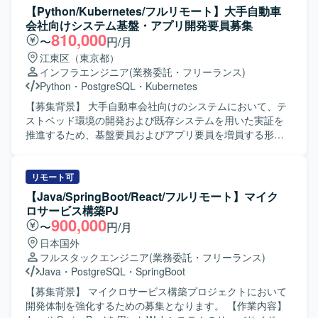
す。 ・設計内容について客先と合意形成を行っていただき
【Python/Kubernetes/フルリモート】大手自動車
ます。 ・AI支援開発ツールを活用し、効率的な設計および
会社向けシステム基盤・アプリ開発要員募集
実装を行っていただきます。 ・フロントエンドおよびバッ
810,000
〜
円/月
クエンド双方の実装対応を行っていただきます。 ・単体テ
江東区（東京都）
ストおよび結合テストの設計ならびに実施を行っていただ
インフラエンジニア
(業務委託・フリーランス)
きます。 【求める人物像】 ・お客様とのコミュニケーショ
Python
・
PostgreSQL
・
Kubernetes
ンを通じて要件を整理し、主体的に提案や合意形成ができ
る方を求めております。 ・フロントエンドとバックエンド
【募集背景】 大手自動車会社向けのシステムにおいて、テ
の双方に関心を持ち、継続的に技術習得や改善に取り組め
ストベッド環境の開発および既存システムを用いた実証を
る方を歓迎いたします。 【ポジションの魅力】 ・要件定義
推進するため、基盤要員およびアプリ要員を増員する形で
から設計、実装、テストまでの上流から下流まで一貫して
募集しております。 【作業内容】 これまでDatabricksで実
関わることができるため、フルスタックエンジニアとして
施してきたPoCの結果を踏まえ、テストベッド環境の開発
のスキルを広く伸ばしていただけます。 ・AI支援開発ツー
および実証作業をご担当いただきます。 基盤要員は、エン
リモート可
ルを活用した開発に携わることで、先進的な開発手法を経
ド側システムをテストベッド環境へ移行し、年度内に基盤
【Java/SpringBoot/React/フルリモート】マイク
験していただけます。 【開発環境】 ・バックエンド：
開発を完了させるとともに、各種ミドルウェアの構築と検
ロサービス構築PJ
TypeScript（NestJS） ・フロントエンド：Vue ・データベ
証を行います。 アプリ要員は、構築済みのKubernetesクラ
900,000
〜
円/月
ース：PostgreSQL ・ORM：Prisma ・コンテナ関連：
スタ上で動作するPythonアプリケーションの設計・実装・
日本国外
Docker、Podman ・バージョン管理：GitHub ・AI支援開発
検証を行い、FY25に構築したシステムを用いた実証を推進
フルスタックエンジニア
(業務委託・フリーランス)
ツールを活用した開発環境
していただきます。 【求める人物像】 自身の取り組み内容
Java
・
PostgreSQL
・
SpringBoot
をドキュメントとして整理し、JiraやConfluenceなどのツー
ルを活用して知見として残していただける方を求めており
【募集背景】 マイクロサービス構築プロジェクトにおいて
ます。 定期的なミーティングにおいて、実施した作業内容
開発体制を強化するための募集となります。 【作業内容】