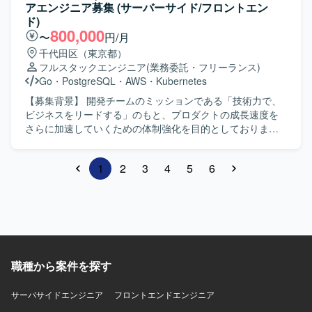
たサーバーサイドシステムを対象とした環境となります。
ては、バックエンド以外の領域の開発にも携わっていただ
アエンジニア募集 (サーバーサイド/フロントエン
きます。 【求める人物像】 業務ドメインや担当者の関心事
ド)
を丁寧に理解しながら、データモデルやアーキテクチャを
800,000
〜
円/月
継続的に改善していける方を求めています。 自社サービス
千代田区（東京都）
開発の経験を活かし、主体的に技術選定や設計にも関わっ
フルスタックエンジニア
(業務委託・フリーランス)
ていただける方が望ましいです。 【ポジションの魅力】 各
Go
・
PostgreSQL
・
AWS
・
Kubernetes
種SaaSプロダクトのバックエンド開発を中心に、データモ
デリングやアーキテクチャ改善に深く関わることができま
【募集背景】 開発チームのミッションである「技術力で、
す。 バックエンドだけでなくフロントエンドなど他領域に
ビジネスをリードする」のもと、プロダクトの成長速度を
もチャレンジできる環境で、モダンな技術スタックを用い
さらに加速していくための体制強化を目的としておりま
た開発経験を積むことができます。 【開発環境】 言語:
す。開発チームが急速に拡大している中で、技術が好きで
TypeScript、SSKotlin FW: React/Next.js、Ktor、Exposed
たまらないメンバーが集まり、新しいことに挑戦し続ける
1
2
3
4
5
6
バックエンド: GraphQL、PostgreSQL インフラ: AWS、
自己組織化されたチームを維持・拡大していくことが課題
Terraform、Docker アーキテクチャ: クリーンアーキテクチ
となっております。 【作業内容】 マイクロサービスをター
ャ、モジュラーモノリス 開発ツール: Devin、Claude
ゲットとした少人数のチームで、ペアプログラミングまた
code、GitHub、Notion、Figma コミュニケーションツール:
はモブプログラミングを行いながら、各種プロダクトの開
Slack、Meet、Zoom、Linear
発を行います。チームごとに使用する技術やプログラミン
グ言語は異なりますが、担当に縛られず、アプリケーショ
ンを構築するために必要なことをチーム全員で行っていた
職種から案件を探す
だきます。サービス開始から10年以上経過したモノリシッ
クなアプリケーションについて、マイクロサービス化やマ
サーバサイドエンジニア
イクロフロントエンド化を進めていきます。採用する技術
フロントエンドエンジニア
はチームメンバーで検討し、新しい技術も積極的に取り入