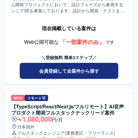
り、ブロックチェーンに興味と覚悟を持って向き合える方
ンを取りながら開発を進めていただける方を歓迎します。
ム開発プロジェクトにおいて、設計フェーズから参画する
がフィットいたします。 【ポジションの魅力】 大手暗号資
【ポジションの魅力】 モダンな技術スタックを用いた貿易
シニアSEを募集しております。設計から開発、テストまで
産取引所の金融関連システム開発に関与し、金融レベルの
システム開発に長期で携わることができ、APIファーストな
を推進し、多数のステークホルダーが関わる中で設計品質
品質、セキュリティ、性能、信頼性が求められる本番開発
開発スタイルのもとでバックエンドからフロントエンドま
の担保とプロジェクト推進の両輪を担っていただきます。
現在掲載している案件は
に携わっていただけます。多くのユーザーや資産を扱う大
で幅広い経験を積むことができます。 【開発環境】
【作業内容】 設計課題ドキュメントの作成・管理（課題の
規模サービスの開発経験を積み、複雑な既存システムを踏
OpenAPI 3.0、YAML、Java 25、Spring Boot 3.5.x、
整理・起票、関係者との解消推進）を主担当として実施い
まえた設計や改善に関与できる環境です。設計や技術選定
PostgreSQL 17、jOOQ、REST API開発、React 18、
「一部案件のみ」
ただきます。設計からテストにかけてのWBS策定および進
Web公開可能な
です
など上流工程への関与が可能で、バックエンドエンジニア
TypeScript、Vite、Chakra UI、Visual Studio Code、
捗管理を行っていただきます。Ruby on Railsを用いた汎用
として専門性を高めながら、FinTechやWeb3領域に本気で
GitHub、GitHub Actions、OpenAPI Generator（Swagger）
的で保守性の高い設計・実装や、必要に応じた技術検証・
＼登録無料 簡単3ステップ／
踏み込んでいただけます。テックリードやアーキテクトに
を利用しています。
PoCを実施していただきます。プロダクトチームや関係各
近い役割を経験でき、実装だけでなくプロジェクトやチー
社との仕様・スケジュール調整を行っていただきます。提
会員登録して全案件から探す
ム全体に影響を与えられるポジションです。金融、暗号資
案・報告資料の作成や、設計・コードレビューを通じた品
産、システム設計を横断した知見を身につけていただけま
質担保もお任せいたします。既存の要件定義成果物や引き
す。 【開発環境】 バックエンド開発が中心であり、Goを
継ぎ資料のキャッチアップも行っていただきます。 【求め
中心としたサーバーサイド開発を行っております。RESTful
る人物像】 曖昧な課題を自ら整理し、たたき台を作って前
APIやWebSocketを用いた各種サービスや外部システムとの
に進められる方を求めております。実装だけでなく、ドキ
NEW
リモート可
連携、PostgreSQLやMySQL、Redis等のデータベースを利
ュメントや資料作成、関係者調整もプロジェクトの価値と
【TypeScript/React/Next.js/フルリモート】AI音声
用した開発を行います。クラウド環境やコンテナ環境上で
捉えられる方を歓迎いたします。顧客およびチーム双方と
プロダクト開発フルスタックテックリード案件
システムを構築し、GitHub等を用いた開発管理を行ってお
丁寧に連携し、多数の関係者を尊重しながら進められる方
1,080,000
〜
円/月
ります。生成AIを含む各種開発ツールも活用しながら開発
を想定しております。ドメイン知識や業務ロジックを素早
日本国外
を進めております。
くキャッチアップし、設計に落とし込める方、品質課題や
フルスタックエンジニア
(業務委託・フリーランス)
ボトルネックを自発的に発見し、解決までの道筋を示せる