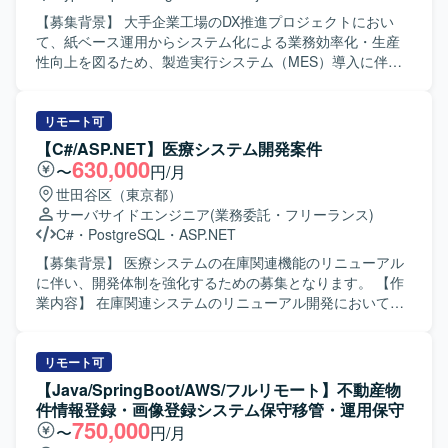
す。 【ポジションの魅力】 COBOLを中心としたレガシー
一貫して携わることができます。マイクロサービス間連携
システムの改修経験を積みつつ、Javaソースの読解やAWS
【募集背景】 大手企業工場のDX推進プロジェクトにおい
やイベント駆動アーキテクチャなどの先進的な技術要素を
環境、RDBMSなど周辺技術にも触れられる案件です。上流
て、紙ベース運用からシステム化による業務効率化・生産
活用しながら、長期的なプロジェクトに深く関与していた
からテストまで一連の工程に関わることで、設計力やテス
性向上を図るため、製造実行システム（MES）導入に伴う
だけます。社員エンジニアへの技術展開を通じて、組織全
ト観点の強化にもつながります。 【開発環境】 言語は
開発体制を強化する背景がございます。 【作業内容】
体の技術力向上にも影響を与えられる環境です。 【開発環
COBOL（COBOL2002開発マネージャ、OpenCOBOL）を
TypeScriptを用いたWebアプリケーション開発をご担当いた
境】 言語はGoを使用いたします。インフラはAWS上で構築
使用し、Javaソース確認用にEclipseを利用します。インフ
だきます。製造実行システム（MES）導入フェーズにおけ
リモート可
され、ECS、RDS、ElastiCache、SQS、SNS、
ラはAWS環境上でAurora / PostgreSQLを使用し、OSは
る基本設計からテストまでの工程を担当し、必要に応じて
【C#/ASP.NET】医療システム開発案件
EventBridge、Lambdaなどを利用いたします。データベー
Windowsとなります。JP1を用いたジョブ管理も行います。
顧客との打合せにも参加いただきます。既に参画している
630,000
〜
円/月
スはRDB（PostgreSQLやAurora MySQLなど）およびRedis
PM/PLおよびBPメンバーと連携しながら、現場帳票の業務
世田谷区（東京都）
を用いて構成されております。GitHub、Slack、Backlogな
を理解したうえでシステム要件への落とし込みや実装を進
サーバサイドエンジニア
(業務委託・フリーランス)
どのツールを利用し、AIアシスタントとしてClaude
めていただきます。 【求める人物像】 製造業の業務や現場
C#
・
PostgreSQL
・
ASP.NET
Code（Anthropic）を開発・業務に積極的に活用しておりま
帳票の役割を理解しながら、自ら主体的に課題を整理し提
す。
案・実装までつなげられる方を求めております。チームメ
【募集背景】 医療システムの在庫関連機能のリニューアル
ンバーや顧客と円滑にコミュニケーションを取りつつ、基
に伴い、開発体制を強化するための募集となります。 【作
本設計以降の工程を着実に推進いただける方が望ましいで
業内容】 在庫関連システムのリニューアル開発において、
す。 【ポジションの魅力】 製造業の現場DXを推進する大規
基本設計からテストまで一連の工程をご担当いただきま
模プロジェクトに参画でき、MES導入や現場帳票のシステ
す。現行システムの調査を行い、新システムへの設計反
ム化といった上流から一連の工程に関わることができま
映、実装、単体・結合テスト、関連ドキュメントの作成な
リモート可
す。プロジェクトにはPM/PLやBPメンバーが複数参画して
どを行っていただきます。 【求める人物像】 医療業界特有
【Java/SpringBoot/AWS/フルリモート】不動産物
おり、フォロー体制の中で製造業向けシステム開発の知見
の業務やルールを理解しようとする姿勢があり、ドキュメ
件情報登録・画像登録システム保守移管・運用保守
やスキルを体系的に習得できる環境です。 【開発環境】 フ
ントを丁寧に作成できる方を求めております。チームメン
750,000
〜
円/月
ロントエンドはTypeScript（JavaScript）とVue.js、バック
バーと積極的にコミュニケーションを取りながら、設計意