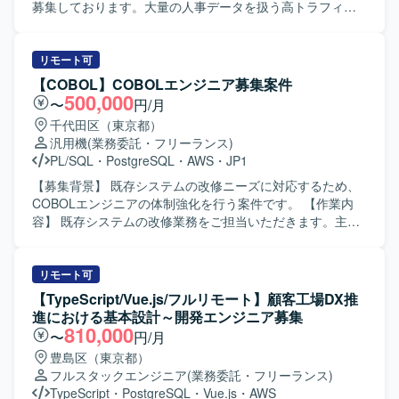
また、業務システム開発における一連の工程を理解し、ド
募集しております。大量の人事データを扱う高トラフィッ
キュメント作成を通じて情報をわかりやすく整理できる方
ク環境に対応したシステム構築と、信頼性の高いAPI基盤の
が望ましいです。 【ポジションの魅力】 省庁向けの大規模
構築を推進していただきます。 【作業内容】 人事統合基盤
申請システムという社会的インパクトの大きい案件に参画
のバックエンドAPI設計・実装（高トラフィック・大規模デ
リモート可
いただけます。利用者増加に伴う業務課題の解決に直結す
ータ対応）を行っていただきます。Webhookなどの到達保
【COBOL】COBOLエンジニア募集案件
るシステム開発の中核を担えるため、上流からのプロジェ
証を伴う非同期連携を含むマイクロサービス間連携の設
500,000
〜
円/月
クトマネジメント経験を積むことができます。複数本部に
計・実装を担当していただきます。SQSやEventBridgeなど
千代田区（東京都）
よる合同開発体制のもとで、横断的な調整力やマネジメン
を用いたメッセージキュー・イベント駆動アーキテクチャ
汎用機
(業務委託・フリーランス)
トスキルを高められる環境です。 【開発環境】 Flutter、
の導入を進めていただきます。10万件規模のCSV入出力な
PL/SQL
・
PostgreSQL
・
AWS
・
JP1
Java、TypeScript、SpringBoot、PostgreSQL、React、
ど、大量データを扱う非同期Worker構成の設計・実装を行
AWS などを用いた環境での開発となります。
っていただきます。AWS環境におけるECS、RDS、
【募集背景】 既存システムの改修ニーズに対応するため、
ElastiCache、SQSなどを利用したインフラ構築・運用を担
COBOLエンジニアの体制強化を行う案件です。 【作業内
当していただきます。パフォーマンスチューニングや負荷
容】 既存システムの改修業務をご担当いただきます。主に
試験の実施、社員エンジニアへのアーキテクチャ説明や技
COBOLによるバッチ処理の対応および画面対応を中心に、
術展開も行っていただきます。 【求める人物像】 信頼性・
基本設計から詳細設計、製造、単体テスト、結合テスト、
可用性を重視した設計思想をお持ちの方を求めておりま
総合テストまで一連の工程を実施していただきます。ま
リモート可
す。アーキテクチャの意図や設計判断をわかりやすく説
た、Javaの既存コードのロジックを読み解き、仕様理解や
【TypeScript/Vue.js/フルリモート】顧客工場DX推
明・展開できる方を歓迎いたします。トレードオフを整理
調査を行っていただきます。 【求める人物像】 既存システ
進における基本設計～開発エンジニア募集
しながら現実的な意思決定ができる方や、初期フェーズか
ムの仕様をキャッチアップしながら、粘り強くロジックを
810,000
〜
円/月
ら長期運用を見据えた拡張性ある設計ができる方にご参画
読み解き、着実に改修を進めていただける方を求めていま
豊島区（東京都）
いただきたいと考えております。 【ポジションの魅力】 高
す。周囲とコミュニケーションを取りながら、設計からテ
フルスタックエンジニア
(業務委託・フリーランス)
トラフィックかつ大量データを扱う人事統合基盤の中核シ
ストまで責任感を持って対応いただける方が望ましいで
TypeScript
・
PostgreSQL
・
Vue.js
・
AWS
ステムにおいて、アーキテクチャ設計から実装、運用まで