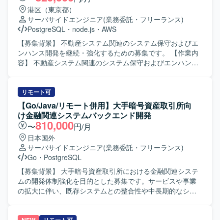
港区（東京都）
サーバサイドエンジニア
(業務委託・フリーランス)
PostgreSQL
・
node.js
・
AWS
【募集背景】 不動産システム関連のシステム保守およびエ
ンハンス開発を継続・強化するための募集です。 【作業内
容】 不動産システム関連のシステム保守およびエンハンス
開発に携わっていただきます。ログや既存ソースコードを
手がかりに、未知のシステムに対しても問題の調査・原因
特定・不具合修正を行っていただきます。また、本番環境
リモート可
で発生した障害について、検知から原因特定、復旧、再発
【Go/Java/リモート併用】大手暗号資産取引所向
防止策の実施まで一連の対応を行っていただきます。 【求
け金融関連システムバックエンド開発
める人物像】 定例等の打合せでリーダーシップを発揮でき
810,000
〜
円/月
る方を求めています。ログや既存のソースコードを手がか
日本国外
りに、未知のシステムでも自律的に問題を調査・解決でき
サーバサイドエンジニア
(業務委託・フリーランス)
る方が望ましいです。クラウドインフラに不慣れな部分が
Go
・
PostgreSQL
あっても、臆せずキャッチアップしながら対応できる方、
障害対応時に状況を整理しながら関係者へ的確に報告・連
【募集背景】 大手暗号資産取引所における金融関連システ
絡できる方を歓迎いたします。復旧にとどまらず、根本原
ムの開発体制強化を目的とした募集です。サービスや事業
因の解消まで責任を持って取り組める方にお願いしたいと
の拡大に伴い、既存システムとの整合性や中長期的なシス
考えています。 【ポジションの魅力】 本番環境での障害対
テム構成、品質や性能を考慮しながら開発を推進できるエ
応やログを起点とした調査を通じて、システム全体への理
ンジニアが必要となっております。現在の開発チームを技
解を深めながらスキルアップできるポジションです。AWS