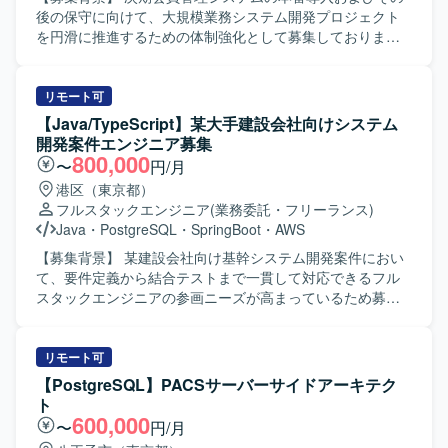
ンアップに一気通貫で関わることができ、PHPアプリケー
後の保守に向けて、大規模業務システム開発プロジェクト
ションやDB、OSのバージョンアップに関する知見を広く深
を円滑に推進するための体制強化として募集しておりま
く習得していただけます。AIツールを活用した検証やテス
す。 【作業内容】 大規模業務システム開発プロジェクトに
ト自動化など、新しい技術の導入経験も積むことができま
おいて、システムテスト工程から本番導入、その後の保守
す。 【開発環境】 ZendFramework, PHP5.3→7.3,
まで一連の工程をご担当いただきます。 具体的には、テス
リモート可
PostgreSQL10→14以降（バージョン未確定）,
トで発生した不具合や問い合わせの原因調査・デバッグ、
【Java/TypeScript】某大手建設会社向けシステム
CentOS6.8（移行先OSは調査中）, 画面数115、バッチ数
改善提案を行っていただきます。また、システム本稼働後
開発案件エンジニア募集
227の基幹システムです。
の保守作業として、仕様調査や改修方針の検討、改修作業
800,000
〜
円/月
に関連する調査・検証などを行っていただく想定です。
港区（東京都）
【求める人物像】 システム仕様や業務内容を主体的にキャ
フルスタックエンジニア
(業務委託・フリーランス)
ッチアップし、自ら課題や不明点を整理したうえで関係者
Java
・
PostgreSQL
・
SpringBoot
・
AWS
と円滑にコミュニケーションを取りながら業務を推進でき
る方を求めております。大規模プロジェクトの中で周囲と
【募集背景】 某建設会社向け基幹システム開発案件におい
協力しつつも、自律的に調査・検証・改善提案が行える方
て、要件定義から結合テストまで一貫して対応できるフル
が望ましいです。 【ポジションの魅力】 大規模な会員管理
スタックエンジニアの参画ニーズが高まっているため募集
システムの開発および保守に携わることで、業務システム
しております。 【作業内容】 某建設会社向け基幹システム
開発の上流工程からテスト、保守までの幅広い経験を積む
開発案件にて、要件定義から結合テストまでの一連の工程
ことができます。また、性能を意識したSQL作成や不具合
をご担当いただきます。バックエンドとフロントエンドの
リモート可
調査・改善提案を通じて、アプリケーション品質の向上に
両方に携わり、システム全体を見通した開発を行っていた
【PostgreSQL】PACSサーバーサイドアーキテク
寄与しながらスキルアップが図れる環境です。 【開発環
だきます。 【求める人物像】 前向きに業務へ取り組み、キ
ト
境】 JavaおよびJavaScriptを用いた業務システム開発環境
ャッチアップや技術向上に積極的な方を求めております。
600,000
〜
円/月
となっております。データベースには
関係者と連携しながら主体的に動ける方にマッチしたポジ