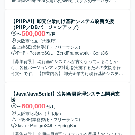
や検討事項をわかりやすく説明し、関係者と積極的に議論
JavaやSpringBootを用いたWebシステムのサーバサイド開
しながら進めていただける方を歓迎いたします。 ゴールを
発を行っていただきます。ReactおよびTypeScriptを用いた
共有したうえで、自ら必要なタスクを洗い出し、主体的か
フロントエンド画面開発にも携わっていただきます。REST
つ能動的に動ける方にマッチするポジションです。 【ポジ
APIの設計および開発、RDBMSの設計やSQL開発、API仕様
【PHP/AI】卸売企業向け基幹システム刷新支援
ションの魅力】 大手自動車会社向けの先進的なシステム基
の作成やOpenAPI（Swagger）を用いたAPI開発を実施して
（PHP／DBバージョンアップ）
盤およびアプリケーション開発に携わることができ、
いただきます。CI/CDパイプラインの構築や改善、OAuthな
500,000
〜
円/月
Kubernetesや各種ミドルウェア、Pythonを用いたモダンな
どのトークンベース認証の実装、MyBatisやGradleを用いた
大阪市北区（大阪府）
技術スタックで経験を積むことができます。 PoCからテス
アプリケーション開発も担当していただきます。 【求める
上級SE
(業務委託・フリーランス)
トベッド環境の構築、実証まで一連のフェーズに関わるこ
人物像】 自走して設計・実装を進められ、主体的に課題解
PHP
・
PostgreSQL
・
ZendFramework
・
CentOS
とで、アーキテクチャ設計から実装・検証まで幅広いスキ
決に取り組んでいただける方を求めております。新しい技
ルを身につけられる環境です。 知見のドキュメント化や議
術やアーキテクチャに対して学習意欲が高く、チームメン
【募集背景】 現行基幹システムが古くなっていることか
論を通じて、チーム全体でナレッジを蓄積しながらプロジ
バーと円滑にコミュニケーションを取りながら開発を進め
ら、各種バージョンアップ対応を実施するための支援を行
ェクトを推進していく経験を得ることができます。 【開発
られる方が望ましいです。 【ポジションの魅力】 マイクロ
う案件です。 【作業内容】 卸売企業向け現行基幹システム
環境】 Kubernetesクラスタ上での各種ミドルウェアおよび
サービスアーキテクチャやマイクロフロントエンド構成な
のバージョンアップ対応をご支援いただきます。
Pythonアプリケーション開発を中心とした環境となりま
どのモダンなアーキテクチャに携わることができます。API
ZendFrameworkベースのシステムについて、PHPやDB、
す。 JiraやConfluenceを用いたタスク管理・ドキュメント
やバッチの性能改善・チューニング、技術選定や設計レビ
OSなどの各種バージョンアップに伴う全機能検証や対応方
【Java/JavaScript】次期会員管理システム開発支
管理を行う予定です。
ューなど、設計から実装、パフォーマンス改善まで幅広い
針の検討、検証計画の策定と実施などを担当していただき
援
工程を経験できる環境です。 【開発環境】
ます。 【求める人物像】 バージョンアップ案件において主
600,000
〜
円/月
Java（Java17）、SpringBoot、React（React18）、
体的に課題を整理し、検証計画や対応方針を自ら考えて推
大阪市此花区（大阪府）
TypeScript、PostgreSQL、MyBatis、Gradle、Docker、
進していただける方を求めております。AIツールを活用し
上級SE
(業務委託・フリーランス)
OpenAPI（Swagger）、Git、GitHub Actionsなどを利用し
た検証など新しい手法にも前向きに取り組んでいただける
Java
・
PostgreSQL
・
SpringBoot
た開発環境となります。
方ですと望ましいです。 【ポジションの魅力】 大規模な基
幹システム（多数の画面およびバッチを含む）のバージョ
【募集背景】 次期会員管理システムの本番導入およびその