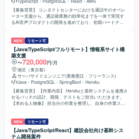
TypeScript
・
PostgreSQL
・
React
・
AWS
方にご活躍いただけます。 【ポジションの魅力】 経理向け
SaaSの追加機能および新規システム開発において、設計フ
【募集背景】 コンタクトセンターにおける通話中のオペレ
ェーズからテストまで一貫して関わることができるポジシ
ーター支援から、通話後業務の効率化までを一体で実現す
ョンです。多数のステークホルダーと連携しながら、設計
るAI音声プロダクトの開発を進めており、初期パートナー
品質の担保とプロジェクト推進を主導する経験を積むこと
企業への導入・運用と並行して、要望対応や既存機能の改
ができます。Ruby on RailsやAWS、生成AIを活用した開
善、新規機能開発を継続的かつスピーディーに進められる
発・PoCなど、モダンな技術スタックを活かした上流工程
体制づくりが求められている状況です。その中で、フロン
NEW
リモート可
中心の業務に携わることができます。 【開発環境】 バック
トエンドとバックエンドを横断して設計・実装を担いなが
【Java/TypeScript/フルリモート】情報系サイト構
エンドはGo、Ruby on Rails、Unicorn、Nginx、
ら、技術課題の整理や開発優先順位の検討、技術的な意思
築支援
PostgreSQL、Redis、Docker、Elasticsearchなどを利用し
決定を牽引するテックリード候補を募集しています。 【作
720,000
〜
円/月
ております。フロントエンドはTypeScript、React、
業内容】 AI音声プロダクトにおけるフロントエンドおよび
港区（東京都）
Redux、styled-components、Storybook、Webpackなどを
バックエンドの設計・開発・運用を行っていただきます。
サーバサイドエンジニア
(業務委託・フリーランス)
利用しております。インフラはAWS（EC2、RDS、
TypeScriptを中心としたWebアプリケーションの機能開発
Java
・
PostgreSQL
・
SpringBoot
・
Heroku
ElastiCache、S3、ElasticsearchService、Lambda、
や、通話中支援、通話後処理、ナレッジ活用に関する機能
ElasticBeanstalkなど）、Ansible、Datadog、CircleCI、
の設計・実装を担当していただきます。顧客環境で発生す
【募集背景】 【作業内容】 Herokuと基幹システムを連携さ
Engine Yardなどを利用しております。その他、GitHub、
る不具合や技術課題の調査、原因分析、恒久的な改善に取
せるバッチの設計、開発、テストをご担当いただきます。
Slack、JIRA、Notionなどのツールを利用しております。
り組んでいただきます。また、プロダクトの成長や顧客価
【求める人物像】 担当分の作業を整理し、自身の作業スケ
値を踏まえた技術課題と開発優先順位の整理、プロダクト
ジュール案を主体的に作成できる方を求めています。 【ポ
マネージャーやプロジェクトマネージャーとの要件整理・
ジションの魅力】 Herokuと基幹システムの連携に関わるバ
仕様検討、アーキテクチャ設計や技術選定、リファクタリ
ッチ開発を、設計からテストまで一貫して担当できます。
NEW
リモート可
ング方針の策定を行っていただきます。さらに、コードレ
【開発環境】 Heroku、Postgres、Java 21、Vue
【Java/TypeScript/React】建設会社向け基幹シス
ビューや設計レビューによる開発品質の向上、開発プロセ
3.js（TypeScript）、Spring Boot、Spring Batch、
テム開発案件