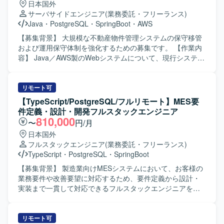
日本国外
エンドはTypeScript（JavaScript）とNode.jsを用い、デー
図を共有しつつ開発を進められる方が望ましいです。 【ポ
サーバサイドエンジニア
(業務委託・フリーランス)
タベースにPostgreSQL、インフラにAWSを利用した構成と
ジションの魅力】 医療分野における在庫管理という社会的
Java
・
PostgreSQL
・
SpringBoot
・
AWS
なっております。
意義の高い領域に携わることができ、長期的な継続開発を
通じて業務知識と技術力の双方を高めていただけます。基
【募集背景】 大規模な不動産物件管理システムの保守移管
本設計以降の上流工程から参画できるため、設計スキルを
および運用保守体制を強化するための募集です。 【作業内
磨きつつC#での開発経験をより深化させることができま
容】 Java／AWS製のWebシステムについて、現行システム
す。 【開発環境】 C#、ASP.NET、SQLを用いたWebアプ
の解析を行い、保守移管に向けた対応を実施していただき
リケーション開発環境を想定しております。データベース
ます。移管後は、物件情報および物件画像を対象とした各
にはPostgreSQLなどのリレーショナルデータベースを利用
種機能の運用保守や改修対応を行っていただきます。 【求
リモート可
する構成となります。
める人物像】 既存の大規模システムのコードを読み解きな
【TypeScript/PostgreSQL/フルリモート】MES要
がら、仕様を整理し再構成していく作業に主体的に取り組
件定義・設計・開発フルスタックエンジニア
んでいただける方を求めています。関係者と連携しながら
810,000
〜
円/月
丁寧にシステム理解を深めていける方が望ましいです。
日本国外
【ポジションの魅力】 不動産領域における大規模Webシス
フルスタックエンジニア
(業務委託・フリーランス)
テムの保守移管から運用保守まで一連の工程に関わること
TypeScript
・
PostgreSQL
・
SpringBoot
ができ、Java／Spring Boot／AWSなどの技術スタックを活
かしながら長期的に経験を積んでいただけます。既存シス
【募集背景】 製造業向けMESシステムにおいて、お客様の
テムの解析力やリファクタリング力を高める機会も多い環
業務要件や改善要望に対応するため、要件定義から設計・
境です。 【開発環境】 Java、Spring Boot、Spring Batch、
実装まで一貫して対応できるフルスタックエンジニアを募
AWS、PostgreSQL、Node.js、Pythonなどを用いたWebシ
集しております。 【作業内容】 ・お客様との打合せに参加
ステム開発環境です。
し、業務要件や改善要望をヒアリングいたします。 ・ヒア
リング結果をもとに機能設計や仕様提案を実施いたしま
リモート可