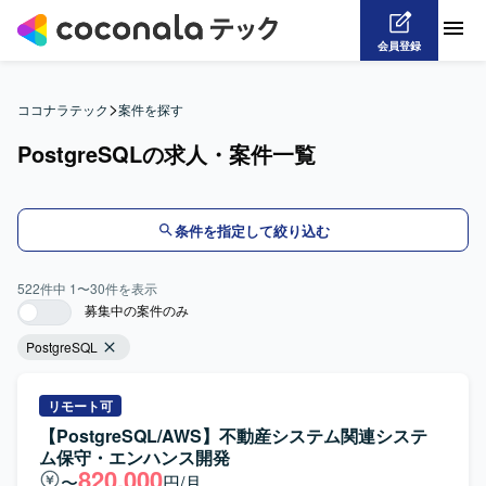
会員登録
>
ココナラテック
案件を探す
PostgreSQLの求人・案件一覧
条件を指定して絞り込む
522
件中
1
〜
30
件を表示
募集中の案件のみ
PostgreSQL
リモート可
【PostgreSQL/AWS】不動産システム関連システ
ム保守・エンハンス開発
820,000
〜
円/月