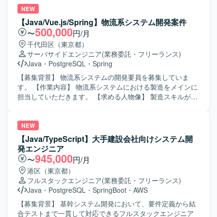
アーキテクチャ、チームの進め方そのものを見直していく
ストまで、一連の工程に携わることができます。 【開発環
NEW
余地が大きいポジションです。フロントエンドとバックエ
境】 Heroku、Postgres、Java 21、Vue
【Java/Vue.js/Spring】物流系システム開発案件
ンドを横断して手を動かしながら、将来的にはテックリー
3.js（TypeScript）、Spring Boot、Spring Batch、
500,000
〜
円/月
ドとして技術面だけでなくチームの開発推進にも関与で
Hinemos、Slack、Backlog、GitHubを使用します。
千代田区（東京都）
き、通話中のリアルタイム支援や通話内容の活用、通話後
サーバサイドエンジニア
(業務委託・フリーランス)
業務の効率化など、音声と生成AIを組み合わせた難易度の
Java
・
PostgreSQL
・
Spring
高いプロダクト開発に挑戦できます。 【開発環境】 フロン
トエンドはReact、Next.js、Chrome Extensionを用いてお
【募集背景】 物流系システムの開発要員を募集していま
り、バックエンドはTypeScript、Hono、Drizzle、Pythonを
す。 【作業内容】 物流系システムにおける製造をメインに
利用しています。データベースにはPostgreSQLやQdrantを
担当していただきます。 【求める人物像】 製造スキルが高
使用し、インフラはAWSおよびTerraformを活用していま
く、自発的にコミュニケーションを取れる方を求めていま
す。CI/CDにはGitHub Actionsを用い、監視はDatadogを利
す。将来性のある方を歓迎します。 【ポジションの魅力】
用しています。AI関連ではOpenAI APIやAnthropic APIなど
ご活躍次第では、長期でご参画いただく可能性がありま
NEW
を活用しています。
す。 【開発環境】 Java、Vue.js、Spring、Bootstrap、
【Java/TypeScript】大手建設会社向けシステム開
PostgreSQLを使用します。
発エンジニア
945,000
〜
円/月
港区（東京都）
フルスタックエンジニア
(業務委託・フリーランス)
Java
・
PostgreSQL
・
SpringBoot
・
AWS
【募集背景】 基幹システム開発において、要件定義から結
合テストまで一貫して対応できるフルスタックエンジニア