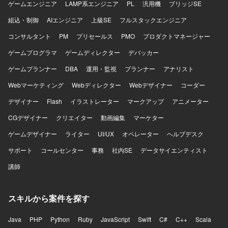
ゲームエンジニア
LAMP系エンジニア
PL
汎用機
ブリッジSE
組込・制御
AIエンジニア
上級SE
フルスタックエンジニア
コンサルタント
PM
プリセールス
PMO
プロダクトマネージャー
ゲームプログラマ
ゲームディレクター
デバッカー
ゲームプランナー
DBA
運用・監視
プランナー
アナリスト
Webマーケティング
Webディレクター
Webデザイナー
コーダー
デザイナー
Flash
イラストレーター
マークアップ
アニメーター
CGデザイナー
クリエイター
動画編集
マーケター
ゲームデザイナー
ライター
UI/UX
オペレーター
ヘルプデスク
サポート
コールセンター
事務
社内SE
データサイエンティスト
講師
スキルから案件を探す
Java
PHP
Python
Ruby
JavaScript
Swift
C#
C++
Scala