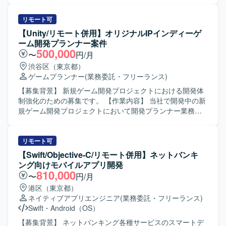
できるため、上流から下流まで幅広い工程の経験を積むこ
ていただきます。C#やPython、cmd、powershellなどを用
とができます。新規開発だけでなく既存機能の改修や品質
いて、開発フローを支援するための機能追加や改善を実施
リモート可
向上対応にも関わることで、安定稼働やパフォーマンス向
いたします。また、コンシューマゲーム開発環境の運用保
【Unity/リモート併用】オリジナルIPインディーゲ
上を意識した開発スキルを高めることができます。参画後
守サポートとして、担当ツールやジョブの不具合調査や修
ーム開発プランナー案件
のスキルやご経験に応じて他案件にも関わる機会があり、
正対応のサポートも行っていただきます。 【求める人物
500,000
〜
円/月
多様なドメインの開発経験を積める環境です。 【開発環
像】 ゲーム開発を支える開発環境やツール開発に意欲的に
渋谷区（東京都）
境】 C#を用いたWebシステム開発環境で、MySQLをデー
取り組める方を求めております。開発フローの効率化や自
ゲームプランナー
(業務委託・フリーランス)
タベースとして利用いたします。Windows環境上での開発
動化に関心を持ち、主体的に改善提案を行っていただける
となり、バージョン管理ツールとしてGitを利用するケース
方ですと望ましいです。 【ポジションの魅力】 コンシュー
【募集背景】 新規ゲーム開発プロジェクトにおける開発体
があります。
マゲーム開発を支える基盤となるツールやスクリプトの開
制強化のための募集です。 【作業内容】 当社で開発中の新
発に携わることができ、開発チーム全体の生産性向上に直
規ゲーム開発プロジェクトにおいて開発プランナー業務を
接貢献できるポジションです。ゲーム開発フローや各種開
ご担当いただきます。ゲーム企画策定や仕様書作成、クリ
発ツールに関する知見を広く深めることができます。 【開
エイターとの連携、ストア対応等を行っていただきます。
発環境】 C#、Python、cmd、powershell、Gitなどを用いた
小規模なチームでの開発となり、将来的に他セクションや
リモート可
コンシューマゲーム開発環境向けのツールおよびスクリプ
新規タイトルを含めた他プロジェクトへの異動や、マネジ
【Swift/Objective-C/リモート併用】ネットバンキ
ト開発となります。
メントへのミッション変更なども可能です。 【求める人物
ング向けモバイルアプリ開発
像】 インディーゲームやアドベンチャーゲームへの強い興
810,000
〜
円/月
味や知見をお持ちで、主体的に課題を発見し解決しながら
港区（東京都）
業務を推進いただける方を求めています。チームでのもの
ネイティブアプリエンジニア
(業務委託・フリーランス)
づくりを楽しみ、少数精鋭な環境で職能にこだわらず幅広
Swift
・
Android（OS）
い業務に携わることにやりがいを感じていただける方を歓
迎いたします。 【ポジションの魅力】 オリジナルIPや有力
【募集背景】 ネットバンキング各種サービスのスマートデ