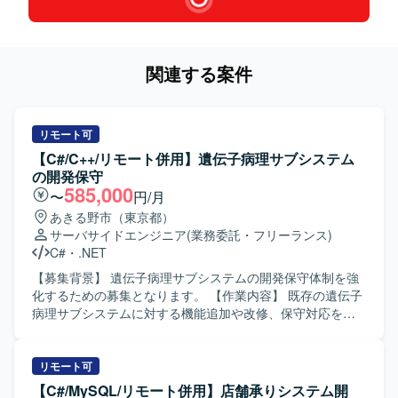
関連する案件
リモート可
【C#/C++/リモート併用】遺伝子病理サブシステム
の開発保守
585,000
〜
円/月
あきる野市（東京都）
サーバサイドエンジニア
(業務委託・フリーランス)
C#
・
.NET
【募集背景】 遺伝子病理サブシステムの開発保守体制を強
化するための募集となります。 【作業内容】 既存の遺伝子
病理サブシステムに対する機能追加や改修、保守対応をご
担当いただきます。詳細な作業内容については、面談時に
ご説明いたします。 【求める人物像】 システムの品質を意
識しながら設計からテストまで主体的に対応いただける方
リモート可
を求めております。 【ポジションの魅力】 医療系システム
【C#/MySQL/リモート併用】店舗承りシステム開