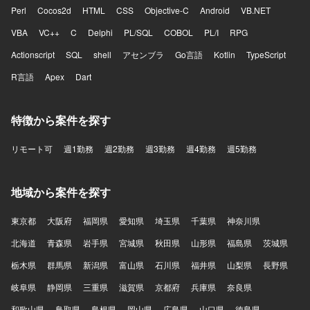
Perl
Cocos2d
HTML
CSS
Objective-C
Android
VB.NET
VBA
VC++
C
Delphi
PL/SQL
COBOL
PL/I
RPG
Actionscript
SQL
shell
アセンブラ
Go言語
Kotlin
TypeScript
R言語
Apex
Dart
特徴から案件を探す
リモート可
週1勤務
週2勤務
週3勤務
週4勤務
週5勤務
地域から案件を探す
東京都
大阪府
福岡県
愛知県
埼玉県
千葉県
神奈川県
北海道
青森県
岩手県
宮城県
秋田県
山形県
福島県
茨城県
栃木県
群馬県
新潟県
富山県
石川県
福井県
山梨県
長野県
岐阜県
静岡県
三重県
滋賀県
京都府
兵庫県
奈良県
和歌山県
鳥取県
島根県
岡山県
広島県
山口県
徳島県