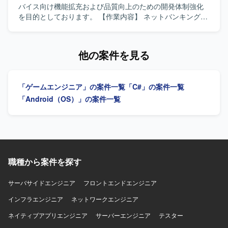
IPによる大規模ゲーム開発からインディーゲーム開発ま
バイス向け機能拡充および品質向上のための開発体制強化
で、多様なプロジェクトに企画初期段階から運用・海外展
を目的としております。 【作業内容】 ネットバンキング各
開まで一気通貫で関わることができます。IPの価値最大化
種サービスについて、スマートデバイス（iOS/Android）向
を目指したものづくりを経験でき、国内最大級の開発体制
けアプリケーションの開発を行います。詳細設計から実
と高度な運用ノウハウを生かした長期的なヒットタイトル
装、テストまで一連の工程をご担当いただきます。また、
他の案件を見る
創出に携わることができます。自律的に価値創出を行うカ
開発に関連する各種ドキュメントの作成も実施いただきま
ルチャーの中で、大きな裁量を持って挑戦できる環境で
す。 【求める人物像】 モバイルアプリ開発において主体的
す。 【開発環境】 ゲーム開発に最適な機材を含む環境が整
に設計から実装、テストまで対応できる方を求めておりま
「ゲームエンジニア」の案件一覧
「C#」の案件一覧
備されており、ご希望に応じて必要な機材や勉強会参加、
す。関係者とコミュニケーションを取りながら、品質とユ
R&D等の技術投資が行われます。快適なオフィス環境やリ
ーザビリティを意識した開発ができる方を歓迎いたしま
「Android（OS）」の案件一覧
ラクゼーションスペースなども備えた開発環境となってお
す。 【ポジションの魅力】 金融系ネットバンキングサービ
ります。
スの開発に関わることで、大規模なユーザーを持つサービ
スのモバイルアプリ開発経験を積むことができます。
iOS/Androidいずれかの専門性を活かしつつ、金融ドメイン
の知見も深めていただけます。 【開発環境】 iOS/Android
向けモバイルアプリ開発環境（Objective-C、Swiftを用いた
職種から案件を探す
開発が想定されます）。
サーバサイドエンジニア
フロントエンドエンジニア
インフラエンジニア
ネットワークエンジニア
ネイティブアプリエンジニア
サーバーエンジニア
テスター