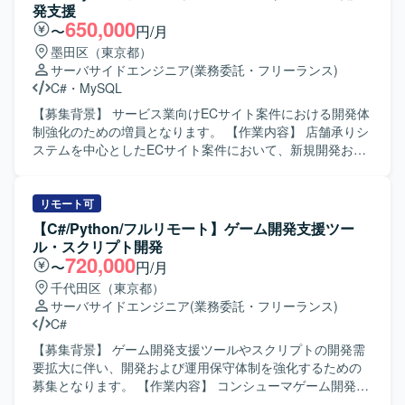
の開発保守に携わることで、専門性の高い業務ドメインの
発支援
知見を深めていただけます。 【開発環境】 C#およびC++を
650,000
〜
円/月
用いた開発環境となります。
墨田区（東京都）
サーバサイドエンジニア
(業務委託・フリーランス)
C#
・
MySQL
【募集背景】 サービス業向けECサイト案件における開発体
制強化のための増員となります。 【作業内容】 店舗承りシ
ステムを中心としたECサイト案件において、新規開発およ
び既存機能の改修開発、品質向上対応をご担当いただきま
す。設計書やソースコードを確認しながら、詳細設計、製
造、テストまで一貫してご対応いただきます。また、参画
リモート可
後の状況やスキル、ご経験に応じて、他案件の開発支援を
【C#/Python/フルリモート】ゲーム開発支援ツー
ご担当いただく可能性があります。具体的には、詳細設
ル・スクリプト開発
計、プログラム開発、既存機能改修、不具合調査・改修、
720,000
〜
円/月
単体テスト・結合テスト、各種ドキュメントの作成・修正
千代田区（東京都）
などを実施いただきます。 【求める人物像】 主体的に業務
サーバサイドエンジニア
(業務委託・フリーランス)
へ取り組み、自ら課題を把握して解決に向けて動いていた
C#
だける方を求めております。周囲と円滑なコミュニケーシ
ョンを取りながら、チームメンバーと協力して業務を推進
【募集背景】 ゲーム開発支援ツールやスクリプトの開発需
できる方、状況の変化に応じて柔軟に業務対応いただける
要拡大に伴い、開発および運用保守体制を強化するための
方が望ましいです。 【ポジションの魅力】 ECサイト案件
募集となります。 【作業内容】 コンシューマゲーム開発環
において、詳細設計からテストまで一貫して携わることが
境向けの各種ツールおよびスクリプトの開発・改善を行っ