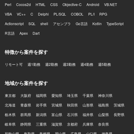
Perl
Cocos2d
HTML
CSS
Objective-C
Android
VB.NET
VBA
VC++
C
Delphi
PL/SQL
COBOL
PL/I
RPG
Actionscript
SQL
shell
アセンブラ
Go言語
Kotlin
TypeScript
R言語
Apex
Dart
特徴から案件を探す
リモート可
週1勤務
週2勤務
週3勤務
週4勤務
週5勤務
地域から案件を探す
東京都
大阪府
福岡県
愛知県
埼玉県
千葉県
神奈川県
北海道
青森県
岩手県
宮城県
秋田県
山形県
福島県
茨城県
栃木県
群馬県
新潟県
富山県
石川県
福井県
山梨県
長野県
岐阜県
静岡県
三重県
滋賀県
京都府
兵庫県
奈良県
和歌山県
鳥取県
島根県
岡山県
広島県
山口県
徳島県