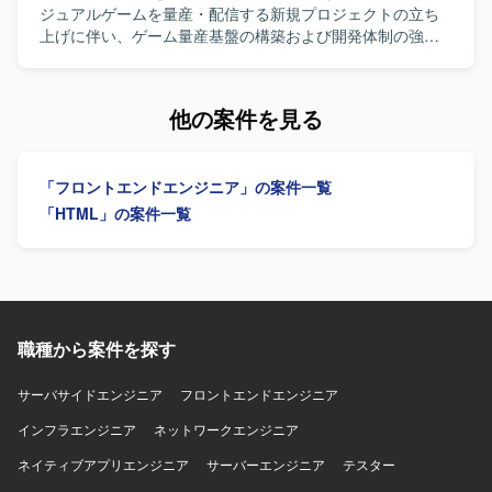
AWS（CloudFront, S3, ECS）を利用しており、GitHubや
Webサービス開発の経験を幅広く積むことができます。主
ジュアルゲームを量産・配信する新規プロジェクトの立ち
Slack、Backlogなどのツールを用いて開発を進めておりま
体的な提案や工夫が歓迎される環境のため、技術力と提案
上げに伴い、ゲーム量産基盤の構築および開発体制の強化
す。 PCはWindowsまたはMacが支給され、Claude Codeを
力の双方を高めていくことができます。 【開発環境】
を目的に、フロントエンドエンジニアを募集しておりま
開発や業務に積極的に活用しております。
HTML、CSS3、TypeScript、JavaScriptを中心としたフロン
す。 【作業内容】 継続的なゲーム開発・配信を支える開発
トエンド環境で、ReactやVueなどのフレームワークや各種
基盤の構築をご担当いただきます。AIコーディングツール
他の案件を見る
CSS設計手法、CMSやテンプレートエンジン、CSSプリプ
を前提とした新しい開発スタイルを取り入れながら、機能
ロセッサーなどを組み合わせたWebサービス開発を行って
要求を満たすシステムの設計・開発に加え、ゲーム量産を
おります。
支える共通基盤の設計・実装に携わっていただきます。ま
「フロントエンドエンジニア」の案件一覧
た、ご自身で企画・設計したゲームを実際に開発し、両ス
トアへ配信していただくことも可能なポジションです。
「HTML」の案件一覧
【求める人物像】 技術への高い興味関心があり自発的にキ
ャッチアップできる方、自発的にコミュニケーションを取
りプロジェクトを進められる方、常により良いモノづくり
を追求できる方を求めております。 【ポジションの魅力】
開発基盤の構築に携わりながらご自身でもゲーム開発を担
当していただき、開発したゲームをスピーディーにストア
職種から案件を探す
へリリースしユーザーへ届ける経験を数多く積める環境で
す。AIを活用したゲーム量産プロジェクトの立ち上げフェ
サーバサイドエンジニア
フロントエンドエンジニア
ーズから参画できるため、前例のないゲーム量産基盤をゼ
インフラエンジニア
ロから設計構築でき、大きな裁量を持って開発に取り組め
ネットワークエンジニア
ます。AIコーディングツール前提の開発スタイルを最前線
ネイティブアプリエンジニア
サーバーエンジニア
テスター
で実践でき、今後の開発の標準形をつくり上げていくフェ