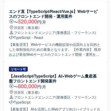
す。また、関係者とのコミュニケーションを大切にし、課
行っていただきます。 TypeScript / React を用いたWebア
題に対して自ら提案しながら改善を進めていける方が望ま
プリケーション開発や、バックエンドのREST APIとの連携
エンド直【TypeScript/React/Vue.js】Webサービ
しいです。 【ポジションの魅力】 WebとAndroidネイティ
実装を担当していただきます。 AIコーディングツールを活
スのフロントエンド開発・運用案件
ブ双方の開発に携わることで、フルスタック寄りのスキル
用した開発フローの整備や生産性向上の推進、コンポーネ
520,000
〜
円/月
を身につけることができます。自治体やヘルスケア領域な
ント設計やUIライブラリの整備も行っていただきます。 ま
渋谷区（東京都）
ど社会貢献性の高いプロダクトに関わりながら、設計から
た、社員エンジニアへの技術展開やドキュメント整備にも
フロントエンドエンジニア
(業務委託・フリーランス)
運用まで一連の開発プロセスを経験できる環境です。 【開
携わっていただきます。 【求める人物像】 AIツールを積極
TypeScript
・
React
発環境】 Kotlinを中心としたAndroidネイティブアプリ開発
的に取り入れ、自律的に開発生産性を高めていける方を求
に加え、PHP／Node.jsによるバックエンド開発、MySQL／
めております。 社員エンジニアへ技術やノウハウをわかり
【募集背景】 Webサービスの機能拡張や品質向上を目的と
PostgreSQLなどのRDBを用いたシステム構成です。Gitを用
やすく共有できるコミュニケーション力をお持ちの方を歓
した体制強化のための募集となります。 【作業内容】 既存
いたチーム開発を行い、Firebaseや各種クラウドサービス
迎いたします。 仕様が確定しきっていないフェーズでも、
および新規Webサービスのフロントエンド開発・運用を担
と連携したアプリケーション開発を実施しています。
課題を整理しながら主体的に推進できる方を想定しており
当していただきます。HTML、CSS3、TypeScriptなどを用
ます。 長期的な保守性や拡張性を意識したアーキテクチャ
いて、要件整理から設計、実装、テスト、運用改善まで一
設計ができる方にマッチするポジションです。 【ポジショ
貫してご対応いただきます。1人称で主体的にタスクを進め
リモート可
ンの魅力】 人事領域の統合基盤プロダクトの新規開発に、
つつ、チームメンバーと連携しながら機能追加や改修、UI
【JavaScript/TypeScript】AI×Webゲーム量産基
フロントエンドリードとして深く関わっていただけます。
改善などを行っていただきます。 【求める人物像】 新しい
盤フロントエンド開発案件
AIコーディングツールを積極的に活用しながら、開発フロ
技術や知識の習得に積極的で、自ら課題を見つけて提案・
800,000
〜
円/月
ーやナレッジの整備を主導できる環境です。 長期的なプロ
改善に取り組んでいただける方を求めております。チーム
渋谷区（東京都）
ジェクトの中で、UI/UXやアーキテクチャの設計思想をプロ
内外とのコミュニケーションを大切にし、協調性を持って
フロントエンドエンジニア
(業務委託・フリーランス)
ダクト全体に反映していく経験を積んでいただけます。
開発を進められる方が望ましいです。 【ポジションの魅
TypeScript
【開発環境】 言語はTypeScriptを使用し、フレームワーク
力】 フロントエンド領域において上流工程から一貫して携
としてReactを採用しております。 インフラには
わることができ、モダンな技術スタックを活用しながら
【募集背景】 AIを活用したWebアプリ向けハイブリッドカ