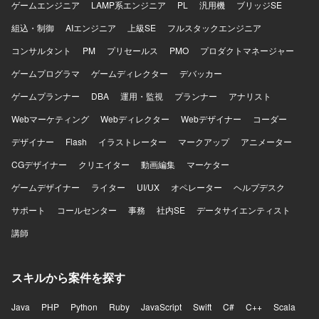
ーズに携わることができます。少人数体制ならではのスピ
ゲームエンジニア
LAMP系エンジニア
PL
汎用機
ブリッジSE
ード感があり、意思決定から実装、リリースまでを迅速に
組込・制御
AIエンジニア
上級SE
フルスタックエンジニア
進められる環境です。 【開発環境】 開発言語・フレームワ
ークはJavaScript / TypeScriptを使用いたします。開発ツー
コンサルタント
PM
プリセールス
PMO
プロダクトマネージャー
ルとしてAIコーディングツール（Claude Code、Codex
ゲームプログラマ
CLI（OpenAI））を利用いたします。
ゲームディレクター
デバッカー
ゲームプランナー
DBA
運用・監視
プランナー
アナリスト
Webマーケティング
Webディレクター
Webデザイナー
コーダー
デザイナー
Flash
イラストレーター
マークアップ
アニメーター
CGデザイナー
クリエイター
動画編集
マーケター
ゲームデザイナー
ライター
UI/UX
オペレーター
ヘルプデスク
サポート
コールセンター
事務
社内SE
データサイエンティスト
講師
スキルから案件を探す
Java
PHP
Python
Ruby
JavaScript
Swift
C#
C++
Scala