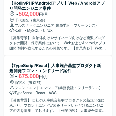
ベースは PostgreSQL を利用します。 開発言語等は
【Kotlin/PHP/Androidアプリ】Web / Androidアプ
TypeScript、Vitest、Python、Django、Django REST
リ開発エンジニア案件
Framework です。
502,000
〜
円/月
千代田区（東京都）
フルスタックエンジニア
(業務委託・フリーランス)
Kotlin
・
MySQL
・
UI/UX
【募集背景】 自治体向けやサイネージ向けなど複数プロダ
クトの開発・保守案件において、WebおよびAndroidアプリ
開発体制を強化するための募集です。 【作業内容】 Webア
プリケーションおよびAndroidアプリ開発において、要件定
義から設計・実装・テスト・運用保守まで一貫してご担当
いただきます。 具体的には、自治体向け健康管理アプリの
【TypeScript/React】人事統合基盤プロダクト新
Web／Androidアプリ開発、サイネージ受付システムの
規開発フロントエンドリード案件
Androidアプリ開発、PHP／Node.jsを用いたバックエン
675,000
〜
円/月
ド・Webシステム開発、KotlinによるAndroidネイティブア
新宿区（東京都）
プリ開発、REST API連携やDB設計、管理画面開発、UI/UX
フロントエンドエンジニア
(業務委託・フリーランス)
改善、機能追加・改修対応、iOS／Web／サーバーサイドと
TypeScript
・
React
・
AWS
の仕様調整・連携開発、Firebaseやクラウドサービスを利
用したアプリ連携、保守運用や障害調査、パフォーマンス
【募集背景】 自社の人事統合基盤プロダクトの新規開発に
改善対応などを行っていただきます。 【求める人物像】 フ
あたり、フロントエンド実装をリードいただけるエンジニ
ロントエンドからバックエンドまで幅広い領域に対して主
アの方を募集しております。 【作業内容】 人事統合基盤の
体的にキャッチアップしながら取り組める方を求めていま
管理画面およびユーザーインターフェースの設計・実装を