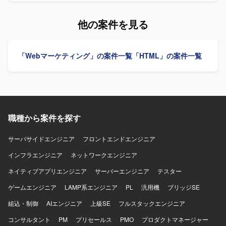
HTML、CSS3、TypeScript、JavaScriptを中心としたフロン
す。 【作業内容】 継続的なゲーム開発・配信を支える開発
トエンド環境で、ReactやVueなどのフレームワークや各種
基盤の構築をご担当いただきます。AIコーディングツール
他の案件を見る
CSS設計手法、CMSやテンプレートエンジン、CSSプリプ
を前提とした新しい開発スタイルを取り入れながら、機能
ロセッサーなどを組み合わせたWebサービス開発を行って
要求を満たすシステムの設計・開発に加え、ゲーム量産を
おります。
支える共通基盤の設計・実装に携わっていただきます。ま
「Webマーケティング」の案件一覧
「HTML」の案件一覧
た、ご自身で企画・設計したゲームを実際に開発し、両ス
トアへ配信していただくことも可能なポジションです。
【求める人物像】 技術への高い興味関心があり自発的にキ
ャッチアップできる方、自発的にコミュニケーションを取
りプロジェクトを進められる方、常により良いモノづくり
を追求できる方を求めております。 【ポジションの魅力】
職種から案件を探す
開発基盤の構築に携わりながらご自身でもゲーム開発を担
当していただき、開発したゲームをスピーディーにストア
へリリースしユーザーへ届ける経験を数多く積める環境で
サーバサイドエンジニア
フロントエンドエンジニア
す。AIを活用したゲーム量産プロジェクトの立ち上げフェ
インフラエンジニア
ネットワークエンジニア
ーズから参画できるため、前例のないゲーム量産基盤をゼ
ロから設計構築でき、大きな裁量を持って開発に取り組め
ネイティブアプリエンジニア
サーバーエンジニア
テスター
ます。AIコーディングツール前提の開発スタイルを最前線
ゲームエンジニア
で実践でき、今後の開発の標準形をつくり上げていくフェ
LAMP系エンジニア
PL
汎用機
ブリッジSE
ーズに携わることができます。少人数体制ならではのスピ
組込・制御
AIエンジニア
上級SE
フルスタックエンジニア
ード感があり、意思決定から実装、リリースまでを迅速に
進められる環境です。 【開発環境】 開発言語・フレームワ
コンサルタント
PM
プリセールス
PMO
プロダクトマネージャー