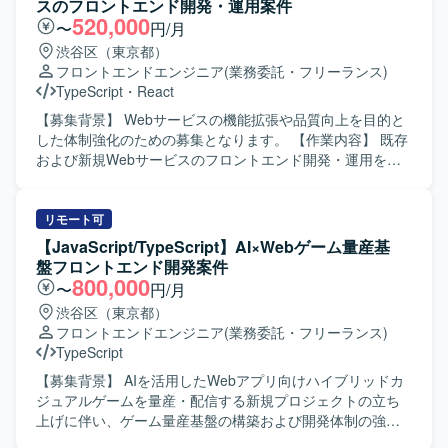
スのフロントエンド開発・運用案件
など、各種マーケティング施策の実務オペレーションを行
520,000
〜
円/月
っていただきます。 【求める人物像】 MA運用におけるル
渋谷区（東京都）
ールやテンプレートを正確に守りながら作業を進められる
フロントエンドエンジニア
(業務委託・フリーランス)
方を求めています。細かな確認作業やテスト・チェック対
TypeScript
・
React
応を丁寧に行い、安定した品質で運用を継続できる方が望
ましいです。 【ポジションの魅力】 MA運用の実務を通じ
【募集背景】 Webサービスの機能拡張や品質向上を目的と
て、マーケティングオートメーション領域の知見を深める
した体制強化のための募集となります。 【作業内容】 既存
ことができます。属人化している運用の平準化に関わるこ
および新規Webサービスのフロントエンド開発・運用を担
とで、運用設計や改善提案にも携わる機会があり、マーケ
当していただきます。HTML、CSS3、TypeScriptなどを用
ティングチームの中核メンバーとしてご活躍いただけま
いて、要件整理から設計、実装、テスト、運用改善まで一
す。 【開発環境】 MAツールとしてMarketoを中心に、
貫してご対応いただきます。1人称で主体的にタスクを進め
リモート可
HTML/CSSで構成されたLPやフォームを取り扱う環境とな
つつ、チームメンバーと連携しながら機能追加や改修、UI
【JavaScript/TypeScript】AI×Webゲーム量産基
ります。
改善などを行っていただきます。 【求める人物像】 新しい
盤フロントエンド開発案件
技術や知識の習得に積極的で、自ら課題を見つけて提案・
800,000
〜
円/月
改善に取り組んでいただける方を求めております。チーム
渋谷区（東京都）
内外とのコミュニケーションを大切にし、協調性を持って
フロントエンドエンジニア
(業務委託・フリーランス)
開発を進められる方が望ましいです。 【ポジションの魅
TypeScript
力】 フロントエンド領域において上流工程から一貫して携
わることができ、モダンな技術スタックを活用しながら
【募集背景】 AIを活用したWebアプリ向けハイブリッドカ
Webサービス開発の経験を幅広く積むことができます。主
ジュアルゲームを量産・配信する新規プロジェクトの立ち
体的な提案や工夫が歓迎される環境のため、技術力と提案
上げに伴い、ゲーム量産基盤の構築および開発体制の強化
力の双方を高めていくことができます。 【開発環境】
を目的に、フロントエンドエンジニアを募集しておりま