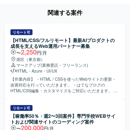
関連する案件
リモート可
【HTML/CSS/フルリモート】最新AIプロダクトの
成長を支えるWeb運用パートナー募集
2,250
〜
円/月
港区（東京都）
マークアップ
(業務委託・フリーランス)
HTML
・
Azure
・
UI/UX
【作業内容】 ・HTML / CSSを使ったWebサイトの更新・
改善対応を行っていただきます。 ・はてなブログの
HTML/CSS編集・カスタマイズをご対応いただきます。 ・
デザイン・コンテンツの修正・追加（テキスト・画像・レ
イアウト等）を実施していただきます。 ・サイト構造・要
件の理解を前提とした導線改善の提案・実装を行っていた
リモート可
だきます。 ・AIツール（ChatGPT・Claude等）を活用した
【稼働率50％・週2〜3回案件】専門学校WEBサイ
効率的な更新フローの推進を行っていただきます。 ・継続
トおよび関連サイトのコーディング案件
的な運用サポートおよびサイト品質の維持・向上に取り組
200,000
〜
円/月