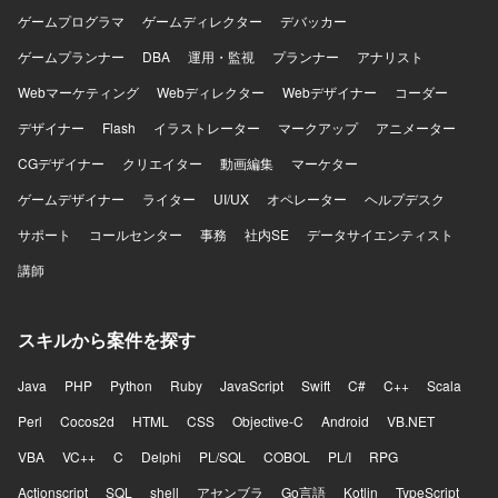
ークはJavaScript / TypeScriptを使用いたします。開発ツー
ゲームプログラマ
ゲームディレクター
デバッカー
ルとしてAIコーディングツール（Claude Code、Codex
CLI（OpenAI））を利用いたします。
ゲームプランナー
DBA
運用・監視
プランナー
アナリスト
Webマーケティング
Webディレクター
Webデザイナー
コーダー
デザイナー
Flash
イラストレーター
マークアップ
アニメーター
CGデザイナー
クリエイター
動画編集
マーケター
ゲームデザイナー
ライター
UI/UX
オペレーター
ヘルプデスク
サポート
コールセンター
事務
社内SE
データサイエンティスト
講師
スキルから案件を探す
Java
PHP
Python
Ruby
JavaScript
Swift
C#
C++
Scala
Perl
Cocos2d
HTML
CSS
Objective-C
Android
VB.NET
VBA
VC++
C
Delphi
PL/SQL
COBOL
PL/I
RPG
Actionscript
SQL
shell
アセンブラ
Go言語
Kotlin
TypeScript