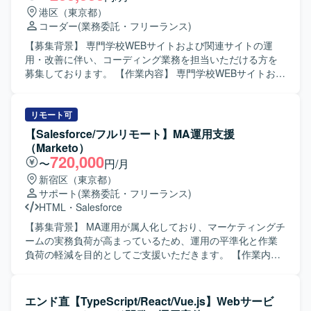
んでいただきます。 【ポジションの魅力】 生成AIを活用し
港区（東京都）
た法人向けプロダクトのWebを担い、事業成長に直結する
コーダー
(業務委託・フリーランス)
アウトプットを出していただけます。 文言修正だけでな
く、UX・導線設計など、サイト全体の品質向上に関わって
【募集背景】 専門学校WEBサイトおよび関連サイトの運
いただけます。 AIを積極活用した業務スタイルが根付いて
用・改善に伴い、コーディング業務を担当いただける方を
いる環境でご就業いただけます。 フルリモート・副業・短
募集しております。 【作業内容】 専門学校WEBサイトおよ
時間稼働から参画可能で、ライフスタイルに合わせて働い
び関連サイトにおけるページ追加や更新、修正対応などの
ていただけます。 【求める人物像】 Webサイトの裏側の仕
コーディング業務を行っていただきます。デザインデータ
組みを正しく理解し、レイアウトを崩さずに安全な更新作
をもとにしたHTML/CSSでの実装や、既存ページの調整・
リモート可
業ができる方を求めています。 指示を待つだけでなく、サ
改修を中心にご対応いただきます。 【求める人物像】 サイ
【Salesforce/フルリモート】MA運用支援
イトの構造や目的に合わせて自発的に動ける方を求めてい
トの目的や構成を理解しながら、丁寧かつ正確にコーディ
（Marketo）
ます。 単なる作業の代行者ではなく、サイトをより良くす
ングができる方を求めております。コミュニケーションを
720,000
〜
円/月
るための運用パートナーとして伴走できる方を求めていま
取りながら柔軟に対応いただける方ですと望ましいです。
新宿区（東京都）
す。
【ポジションの魅力】 教育関連のWEBサイトに継続的に関
サポート
(業務委託・フリーランス)
わることで、サイト全体の構造や運用方針を踏まえたコー
HTML
・
Salesforce
ディングスキルを身につけていただけます。デザイン意図
を反映した実装に携わることで、より実務的なフロントエ
【募集背景】 MA運用が属人化しており、マーケティングチ
ンドスキルの向上が期待できます。 【開発環境】
ームの実務負荷が高まっているため、運用の平準化と作業
HTML/CSSを中心としたコーディング環境を想定しており
負荷の軽減を目的としてご支援いただきます。 【作業内
ます。
容】 提供されたコンテンツをもとに、Marketoを中心とし
たMAツールでの実装から運用までをご担当いただきます。
具体的には、メール配信の設定、キャンペーンの設計およ
エンド直【TypeScript/React/Vue.js】Webサービ
び設定、リスト操作、プログラムやトークンの実装・調整