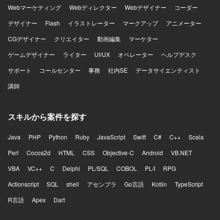
Webマーケティング
Webディレクター
Webデザイナー
コーダー
デザイナー
Flash
イラストレーター
マークアップ
アニメーター
CGデザイナー
クリエイター
動画編集
マーケター
ゲームデザイナー
ライター
UI/UX
オペレーター
ヘルプデスク
サポート
コールセンター
事務
社内SE
データサイエンティスト
講師
スキルから案件を探す
Java
PHP
Python
Ruby
JavaScript
Swift
C#
C++
Scala
Perl
Cocos2d
HTML
CSS
Objective-C
Android
VB.NET
VBA
VC++
C
Delphi
PL/SQL
COBOL
PL/I
RPG
Actionscript
SQL
shell
アセンブラ
Go言語
Kotlin
TypeScript
R言語
Apex
Dart