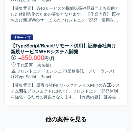
応を丁寧に行い、安定した品質で運用を継続できる方が望
ましいです。 【ポジションの魅力】 MA運用の実務を通じ
【募集背景】 Webサービスの機能拡張や品質向上を目的と
て、マーケティングオートメーション領域の知見を深める
した体制強化のための募集となります。 【作業内容】 既存
ことができます。属人化している運用の平準化に関わるこ
および新規Webサービスのフロントエンド開発・運用を担
とで、運用設計や改善提案にも携わる機会があり、マーケ
当していただきます。HTML、CSS3、TypeScriptなどを用
ティングチームの中核メンバーとしてご活躍いただけま
いて、要件整理から設計、実装、テスト、運用改善まで一
す。 【開発環境】 MAツールとしてMarketoを中心に、
貫してご対応いただきます。1人称で主体的にタスクを進め
リモート可
HTML/CSSで構成されたLPやフォームを取り扱う環境とな
つつ、チームメンバーと連携しながら機能追加や改修、UI
【TypeScript/React/リモート併用】証券会社向け
ります。
改善などを行っていただきます。 【求める人物像】 新しい
新規サービスWEBシステム開発
技術や知識の習得に積極的で、自ら課題を見つけて提案・
850,000
〜
円/月
改善に取り組んでいただける方を求めております。チーム
千代田区（東京都）
内外とのコミュニケーションを大切にし、協調性を持って
フロントエンドエンジニア
(業務委託・フリーランス)
開発を進められる方が望ましいです。 【ポジションの魅
TypeScript
・
React
力】 フロントエンド領域において上流工程から一貫して携
わることができ、モダンな技術スタックを活用しながら
【募集背景】 証券会社向けバックオフィス向けのWEBシス
Webサービス開発の経験を幅広く積むことができます。主
テム開発プロジェクトにおいて、フロントエンド開発体制
体的な提案や工夫が歓迎される環境のため、技術力と提案
を強化するための募集となります。 【作業内容】 証券会社
力の双方を高めていくことができます。 【開発環境】
向け新規サービスのバックオフィス向けWEBシステムにお
HTML、CSS3、TypeScript、JavaScriptを中心としたフロン
いて、フロントエンドの設計・実装から結合テストまでを
トエンド環境で、ReactやVueなどのフレームワークや各種
ご担当いただきます。React.jsおよびTypeScriptを用いた画
他の案件を見る
CSS設計手法、CMSやテンプレートエンジン、CSSプリプ
面実装や、バックエンドとの連携部分の実装・動作確認な
ロセッサーなどを組み合わせたWebサービス開発を行って
どを行っていただきます。 【求める人物像】 フロントエン
おります。