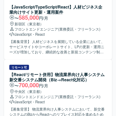
【JavaScript/TypeScript/React】人材ビジネス企
業向けサイト更新・運用案件
585,000
〜
円/月
新宿区（東京都）
フロントエンドエンジニア
(業務委託・フリーランス)
JavaScript
・
React
【募集背景】 人材ビジネスを展開している企業において、
サービスサイトやコーポレートサイト、LPの更新・運用ニ
ーズが増加しており、継続的な改善と新規コンテンツ制作
を推進するためにWebエンジニアを募集しております。
【作業内容】 サービスサイト、コーポレートサイト、LPを
対象に、実装やコンテンツの作成・修正、広告用LPの制作
リモート可
を行っていただきます。 要件整理を行いながら、スケジュ
【React/リモート併用】物流業界向け人事システム
ール調整や設定作業を行い、複数タスクを並行して対応し
新交番システム開発（Biz→React化対応）
ていただきます。 タスクはSlackを通じて受け取り、
700,000
〜
円/月
Googleスプレッドシートで管理しつつ、必要に応じて関係
中央区（東京都）
者へのヒアリングを実施し、サイト運用および改善を進め
フロントエンドエンジニア
(業務委託・フリーランス)
ていただきます。 【求める人物像】 フロントエンドおよび
JavaScript
・
React
バックエンドの実装を一人称で推進でき、自ら課題を発見
して主体的に動いていただける方を求めております。 サイ
【募集背景】 物流業界向け人事システムにおいて、新交番
ト運用を行いながら、環境整備や業務フローの改善にも前
システムのBizからReactへのリプレイス対応を進めるため