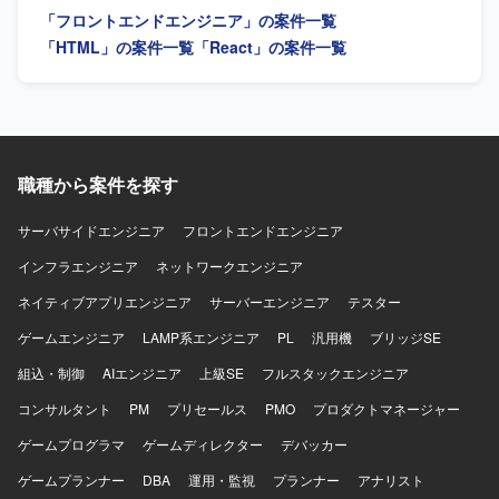
ド開発経験が豊富で、自発的に課題を発見し改善提案がで
「フロントエンドエンジニア」の案件一覧
きる方を求めております。チームメンバーや関係者と円滑
にコミュニケーションを取りながら開発を進めていただけ
「HTML」の案件一覧
「React」の案件一覧
る方を歓迎いたします。 【ポジションの魅力】 証券業界向
けの新規サービス開発に携わることで、金融ドメインの知
見を深めながらフロントエンド技術力を高めていただけま
す。バックエンド技術にも触れられる環境のため、フルス
タック志向の方にも適したポジションとなっております。
【開発環境】 React.js、TypeScript、Java、SpringBootなど
職種から案件を探す
を用いたWEBシステム開発環境となっております。
サーバサイドエンジニア
フロントエンドエンジニア
インフラエンジニア
ネットワークエンジニア
ネイティブアプリエンジニア
サーバーエンジニア
テスター
ゲームエンジニア
LAMP系エンジニア
PL
汎用機
ブリッジSE
組込・制御
AIエンジニア
上級SE
フルスタックエンジニア
コンサルタント
PM
プリセールス
PMO
プロダクトマネージャー
ゲームプログラマ
ゲームディレクター
デバッカー
ゲームプランナー
DBA
運用・監視
プランナー
アナリスト