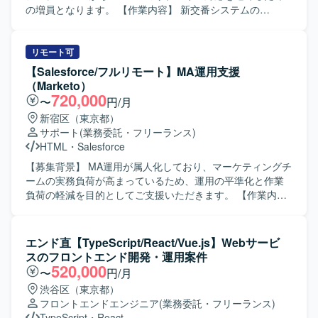
向きに取り組んでいただける方が望ましいです。 【ポジシ
の増員となります。 【作業内容】 新交番システムの
ョンの魅力】 サービスサイトやコーポレートサイト、LPな
Biz→React化対応における基本設計から結合テストまでを
ど多様なWebサイトの運用・改善に携わることで、フロン
ご担当いただきます。開発作業よりも、Reactの設計レビュ
トエンドからバックエンドまで幅広い実装経験を積むこと
ーおよびソースコードレビューがメインとなります。ま
リモート可
ができます。 デザイナーと密に連携しながら、コンテンツ
た、若手エンジニアの成果物レビューや、必要に応じて基
【Salesforce/フルリモート】MA運用支援
企画から実装まで一貫して関われるため、裁量を持ってサ
礎知識のレクチャーなども行っていただきます。 【求める
（Marketo）
イト改善に貢献していただけます。 【開発環境】 HTML /
人物像】 Reactを用いた開発経験だけでなく、設計やソー
720,000
〜
円/月
CSS / JavaScript / React / TypeScript を用いたフロントエ
スコードレビューの経験を活かし、品質向上に主体的に取
新宿区（東京都）
ンド・バックエンド開発環境です。 WordPress をはじめと
り組んでいただける方を求めております。若手メンバーへ
サポート
(業務委託・フリーランス)
した各種CMSを利用したサイト運用を行っております。 タ
の技術的なフォローやレクチャーにも前向きに取り組んで
HTML
・
Salesforce
スク管理にはSlackおよびGoogleスプレッドシートを使用し
いただける方が望ましいです。 【ポジションの魅力】 既存
ております。
システムのReact化というモダンな技術スタックへの移行プ
【募集背景】 MA運用が属人化しており、マーケティングチ
ロジェクトに参画いただけます。レビュー業務が中心とな
ームの実務負荷が高まっているため、運用の平準化と作業
るため、これまでのReact設計・レビューの経験を活かしつ
負荷の軽減を目的としてご支援いただきます。 【作業内
つ、若手育成を通じたチーム全体のスキル底上げにも関わ
容】 提供されたコンテンツをもとに、Marketoを中心とし
ることができます。 【開発環境】 フロントエンドにReact
たMAツールでの実装から運用までをご担当いただきます。
を用いたWebアプリケーション開発環境となります。
具体的には、メール配信の設定、キャンペーンの設計およ
エンド直【TypeScript/React/Vue.js】Webサービ
び設定、リスト操作、プログラムやトークンの実装・調整
スのフロントエンド開発・運用案件
など、各種マーケティング施策の実務オペレーションを行
520,000
〜
円/月
っていただきます。 【求める人物像】 MA運用におけるル
渋谷区（東京都）
ールやテンプレートを正確に守りながら作業を進められる
フロントエンドエンジニア
(業務委託・フリーランス)
方を求めています。細かな確認作業やテスト・チェック対
TypeScript
・
React