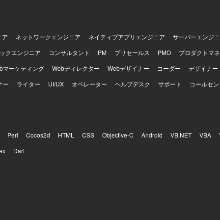
ニア
ネットワークエンジニア
ネイティブアプリエンジニア
サーバーエンジニ
ックエンジニア
コンサルタント
PM
プリセールス
PMO
プロダクトマネ
ebマーケティング
Webディレクター
Webデザイナー
コーダー
デザイナー
ナー
ライター
UI/UX
オペレーター
ヘルプデスク
サポート
コールセン
Perl
Cocos2d
HTML
CSS
Objective-C
Android
VB.NET
VBA
ex
Dart