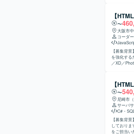
だきます。 
基づき、集
UI/UX
【HTML
のプロモー
460
〜
けるナレッ
【求める人
大阪市中
のコミュニ
コーダー
る方にマッチするポジションで
JavaScri
ECサイト
【募集背景
レクション
を強化するための募集です。 【作業内容
を通じて、グロ
／XD／Ph
ールとしてT
行っていた
タ分析およ
当していただきます。 【求める人物像】 デザイ
コーディン
【HTML
ムメンバー
540
〜
【ポジショ
通じて身に
尼崎市（
場であり、裁量
サーバサ
カンプにFig
C#
・
SQL
を用いた環
【募集背景
しております。 【作業内容】 顧客先医療機器制御アプリの設計から
をご担当いただきます。 【求める人物像】 