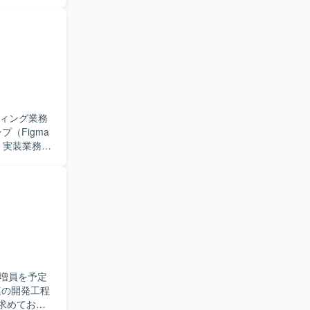
データ分析に
、SEO、
地チームから
客業務にお
きます。
。 関係者と
を進められ
の企画とディ
ディング業務
業との協業
グ・実装業務を
み合わせてデー
る実装も担
きで、チー
しいです。
ハウを実務を
気のある現
aScript
増員を予定