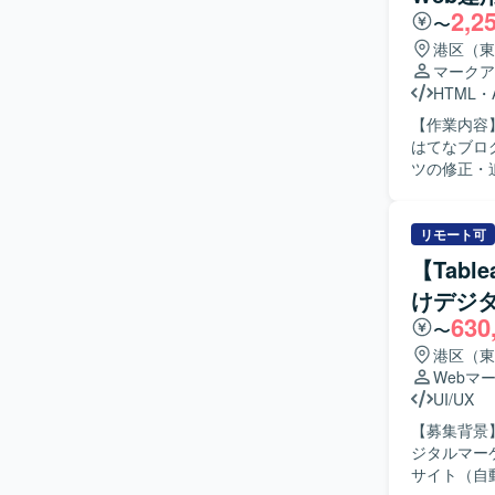
2,2
〜
港区（東
マークア
HTML
・
【作業内容】
はてなブロ
ツの修正・
要件の理解
（ChatG
的な運用サポ
リモート可
魅力】 生
【Tab
を出してい
けデジ
わっていた
630
す。 フル
〜
だけます。 【求める人物像】 Webサイトの裏側の仕組みを正しく理解し、レイアウトを崩さず
港区（東
に安全な更
Webマ
合わせて自
UI/UX
するための
【募集背景
ジタルマーケテ
サイト（自