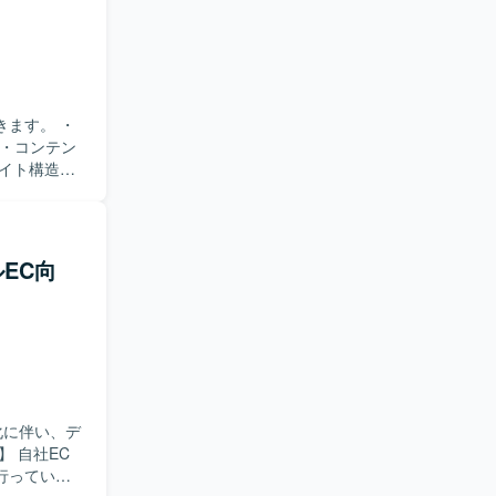
きます。 ・
ン・コンテン
イト構造・
ます。 ・継続
アウトプット
ルEC向
品質向上に関
いただけま
働いていた
造や目的に
をより良く
化に伴い、デ
行っていた