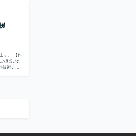
援
。 【作
をご担当いた
内技術チー
ージング対
方を求めて