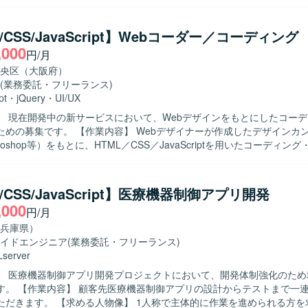
具体的には、Tableauを用いた国別の訪問数、見積もり数、CVR等の
客やサイト改善の施策を立案・推進していただきます。 また、広告運用
デザイン等を担うパートナー企業への指示および進捗管理、社内他部署や現
/CSS/JavaScript】Webコーダー／コーディング
ション要望のヒアリングと要件整理を行っていただきます。 さらに、集
,000
円/月
ジ共有や、業務プロセスの仕組み化・業務効率化の推進も担っていただ
物像】 データに基づいて論理的に施策を考えられる方を求めております
央区（大阪府）
ケーションを通じて課題を整理し、主体的にディレクションや改善提案
(業務委託・フリーランス)
す。 【ポジションの魅力】 グローバルに展開する大規模な越境
pt
・
jQuery
・
UI/UX
において、集客からサイト改善まで一連のデジタルマーケティング施策
】 現在開発中の新サービスにおいて、Webデザインをもとにしたコー
を担うことができます。 データ分析に基づいた施策立案やパートナー企
】 Webデザイナーが作成したデザインカンプ（Figma
ーバルマーケットでの成果創出に直接貢献できる環境です。 【開発環境】 BIツ
otoshop等）をもとに、HTML／CSS／JavaScriptを用いたコーディン
ableauを中心に、GA4やSearch Consoleなどの各種分析ツールを組
だきます。レスポンシブデザインへの対応や、デザインを忠実に再現す
び施策検討を行っております。
ン意図を汲み取りながら、細部までこだわって
グができる方を求めています。AIツールを活用した効率的な開発に前向
/CSS/JavaScript】医療機器制御アプリ開発
と積極的にコミュニケーションを取りながら作業を進められる方が望ま
,000
円/月
ンの魅力】 AIツールを積極的に活用できる環境で、最新のAI活用ノウ
つけることができます。メンバー同士のコミュニケーションが活発で活
兵庫県）
を持って実装・コーディングに関わることができます。 【開発環境】 デザイン
イドエンジニア
(業務委託・フリーランス)
ma／XD／Photoshop等を使用し、フロントエンド実装にHTML／CSS／Jav
server
境です。
】 医療機器制御アプリ開発プロジェクトにおいて、開発体制強化のため
テストまで一連の開発工程
1人称で主体的に作業を進められる方を求めており