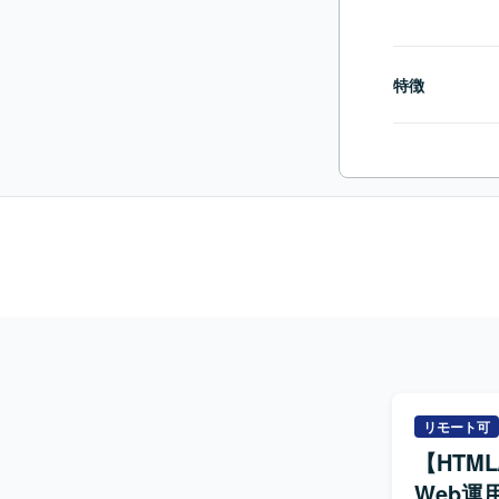
特徴
リモート可
【HTM
Web運