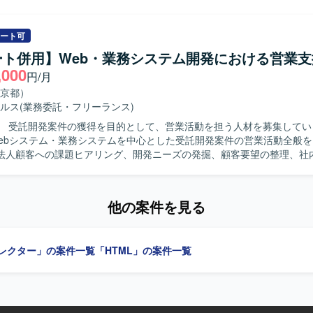
CSS、JavaScript、C#、SQL Serverを用いた
ション開発環境となります。
ート可
ート併用】Web・業務システム開発における営業支
,000
円/月
京都）
ルス
(業務委託・フリーランス)
】 受託開発案件の獲得を目的として、営業活動を担う人材を募集しています
Webシステム・業務システムを中心とした受託開発案件の営業活動全般
法人顧客への課題ヒアリング、開発ニーズの発掘、顧客要望の整理、社
た提案内容の具体化を行います。あわせて、提案活動、見積調整、クロ
開拓および既存顧客深耕による案件創出を推進していただきます。 【求める人物
の課題や要望を整理し、社内技術チームと連携しながら提案を推進できる
他の案件を見る
クロージングまで一貫して携わることができます。 【開発環境】 Webシステ
ステムの受託開発を対象とします。
ィレクター」の案件一覧
「HTML」の案件一覧