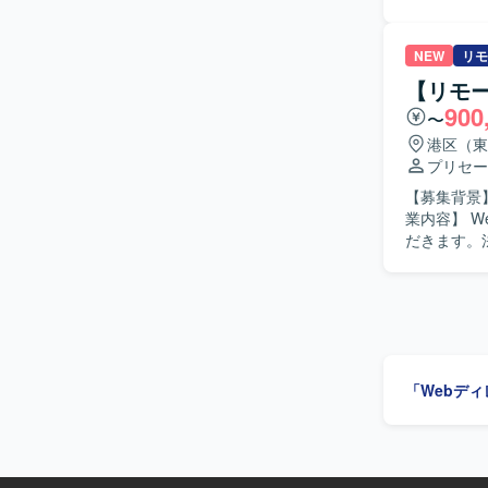
ます。 【ポジションの魅力】 医療機器領域のアプリ開発に携わることで、専門性の高い業務経
験を積むことができます。 【開発環境】 HTML、
アプリケー
NEW
リモ
【リモ
900
〜
港区（東
プリセー
【募集背景
業内容】 
だきます。
ムと連携し
応、新規顧客
像】 顧客
います。 【ポジションの魅力】 中堅～大手企業、SIer、事業会社などに対し、受託開発案件の
創出から提案、
ム・業務シ
「Webデ