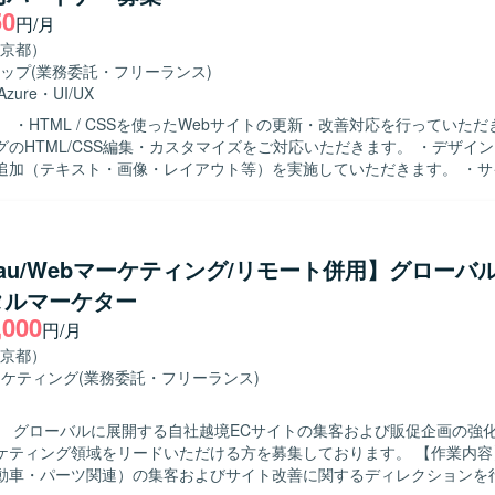
50
円/月
京都）
ップ
(業務委託・フリーランス)
Azure
・
UI/UX
 ・HTML / CSSを使ったWebサイトの更新・改善対応を行っていただ
グのHTML/CSS編集・カスタマイズをご対応いただきます。 ・デザイ
追加（テキスト・画像・レイアウト等）を実施していただきます。 ・サ
を前提とした導線改善の提案・実装を行っていただきます。 ・AIツール
PT・Claude等）を活用した効率的な更新フローの推進を行っていただき
ートおよびサイト品質の維持・向上に取り組んでいただきます。 【ポジションの
成AIを活用した法人向けプロダクトのWebを担い、事業成長に直結する
leau/Webマーケティング/リモート併用】グローバ
ただけます。 文言修正だけでなく、UX・導線設計など、サイト全体の
タルマーケター
だけます。 AIを積極活用した業務スタイルが根付いている環境でご就業
,000
リモート・副業・短時間稼働から参画可能で、ライフスタイルに合わせて
円/月
京都）
新作業ができる方を求めています。 指示を待つだけでなく、サイトの構
ーケティング
(業務委託・フリーランス)
発的に動ける方を求めています。 単なる作業の代行者ではなく、サイト
運用パートナーとして伴走できる方を求めています。
】 グローバルに展開する自社越境ECサイトの集客および販促企画の強
ィング領域をリードいただける方を募集しております。 【作業内容】 自社EC
動車・パーツ関連）の集客およびサイト改善に関するディレクションを