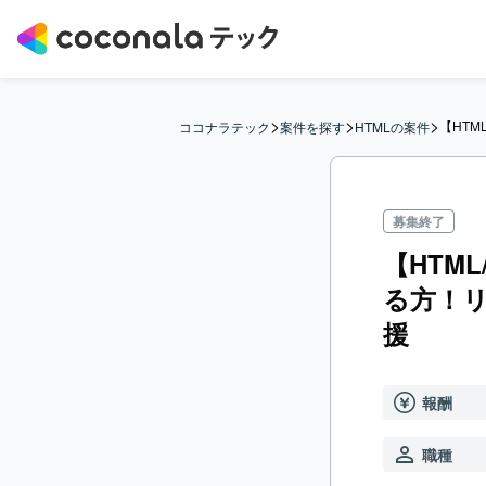
>
>
>
【HT
ココナラテック
案件を探す
HTMLの案件
募集終了
【HTM
る方！
援
報酬
職種