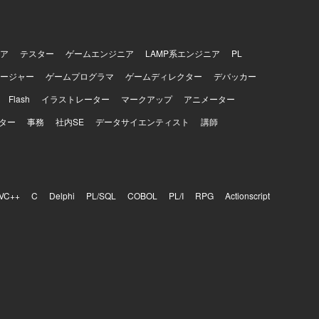
ア
テスター
ゲームエンジニア
LAMP系エンジニア
PL
ージャー
ゲームプログラマ
ゲームディレクター
デバッカー
Flash
イラストレーター
マークアップ
アニメーター
ター
事務
社内SE
データサイエンティスト
講師
VC++
C
Delphi
PL/SQL
COBOL
PL/I
RPG
Actionscript