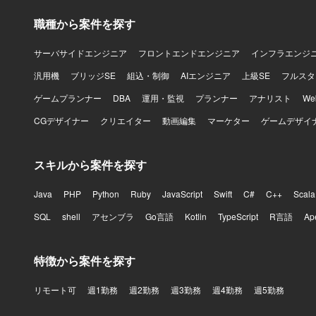
職種から案件を探す
サーバサイドエンジニア
フロントエンドエンジニア
インフラエンジ
汎用機
ブリッジSE
組込・制御
AIエンジニア
上級SE
フルスタ
ゲームプランナー
DBA
運用・監視
プランナー
アナリスト
W
CGデザイナー
クリエイター
動画編集
マーケター
ゲームデザイ
スキルから案件を探す
Java
PHP
Python
Ruby
JavaScript
Swift
C#
C++
Scala
SQL
shell
アセンブラ
Go言語
Kotlin
TypeScript
R言語
Ap
特徴から案件を探す
リモート可
週1勤務
週2勤務
週3勤務
週4勤務
週5勤務