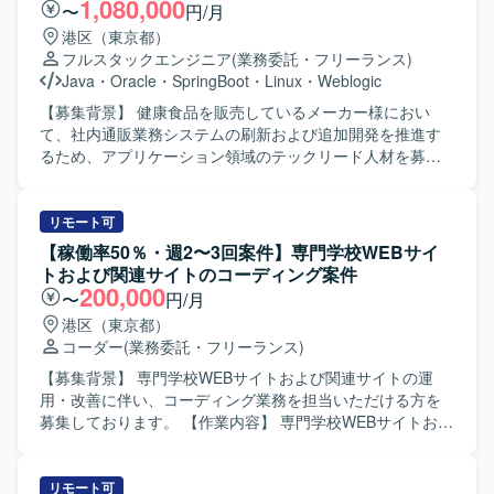
んでいただきます。 【ポジションの魅力】 生成AIを活用し
1,080,000
〜
円/月
た法人向けプロダクトのWebを担い、事業成長に直結する
港区（東京都）
アウトプットを出していただけます。 文言修正だけでな
フルスタックエンジニア
(業務委託・フリーランス)
く、UX・導線設計など、サイト全体の品質向上に関わって
Java
・
Oracle
・
SpringBoot
・
Linux
・
Weblogic
いただけます。 AIを積極活用した業務スタイルが根付いて
いる環境でご就業いただけます。 フルリモート・副業・短
【募集背景】 健康食品を販売しているメーカー様におい
時間稼働から参画可能で、ライフスタイルに合わせて働い
て、社内通販業務システムの刷新および追加開発を推進す
ていただけます。 【求める人物像】 Webサイトの裏側の仕
るため、アプリケーション領域のテックリード人材を募集
組みを正しく理解し、レイアウトを崩さずに安全な更新作
しております。 【作業内容】 アプリケーション開発におい
業ができる方を求めています。 指示を待つだけでなく、サ
て、機能設計から試験までの一連の工程を担当していただ
イトの構造や目的に合わせて自発的に動ける方を求めてい
きます。Javaクラス設計や実装方式の検討・設計を行い、
リモート可
ます。 単なる作業の代行者ではなく、サイトをより良くす
実装およびレビューを実施していただきます。また、チー
【稼働率50％・週2〜3回案件】専門学校WEBサイ
るための運用パートナーとして伴走できる方を求めていま
ムリードとして技術的な支援や実装レビューを行い、レガ
トおよび関連サイトのコーディング案件
す。
シー技術スタックからモダン技術スタックへの段階的な移
200,000
〜
円/月
行を伴う開発を推進していただきます。 【求める人物像】
港区（東京都）
テックリードやアプリケーションアーキテクト候補とし
コーダー
(業務委託・フリーランス)
て、チーム内で実装レビューや技術フォローが行える方を
求めております。技術課題解決や高難易度の技術タスクを
【募集背景】 専門学校WEBサイトおよび関連サイトの運
主体的に進めつつ、決断に至る経緯や結果をメンバーと共
用・改善に伴い、コーディング業務を担当いただける方を
有しながら、一緒に対応していける方を想定しておりま
募集しております。 【作業内容】 専門学校WEBサイトおよ
す。現行システムのあるべき姿を見据えた改善提案や継続
び関連サイトにおけるページ追加や更新、修正対応などの
的な改善活動に前向きに取り組める方にご活躍いただきた
コーディング業務を行っていただきます。デザインデータ
いと考えております。 【ポジションの魅力】 モダンな技術
をもとにしたHTML/CSSでの実装や、既存ページの調整・
リモート可