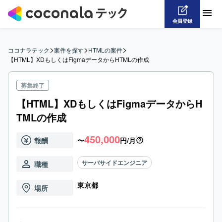
会員登録
>
>
>
ココナラテック
案件を探す
HTMLの案件
【HTML】XDもしくはFigmaデータからHTMLの作成
募集終了
【HTML】XDもしくはFigmaデータからH
TMLの作成
450,000
報酬
〜
円/月
サーバサイドエンジニア
職種
東京都
場所