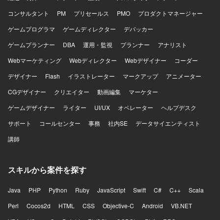
コンサルタント
PM
プリセールス
PMO
プロダクトマネージャー
ゲームプログラマ
ゲームディレクター
デバッカー
ゲームプランナー
DBA
運用・監視
プランナー
アナリスト
Webマーケティング
Webディレクター
Webデザイナー
コーダー
デザイナー
Flash
イラストレーター
マークアップ
アニメーター
CGデザイナー
クリエイター
動画編集
マーケター
ゲームデザイナー
ライター
UI/UX
オペレーター
ヘルプデスク
サポート
コールセンター
事務
社内SE
データサイエンティスト
講師
スキルから案件を探す
Java
PHP
Python
Ruby
JavaScript
Swift
C#
C++
Scala
Perl
Cocos2d
HTML
CSS
Objective-C
Android
VB.NET