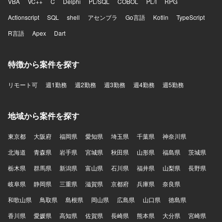
VBA
VC++
C
Delphi
PL/SQL
COBOL
PL/I
RPG
Actionscript
SQL
shell
アセンブラ
Go言語
Kotlin
TypeScript
R言語
Apex
Dart
特徴から案件を探す
リモート可
週1勤務
週2勤務
週3勤務
週4勤務
週5勤務
地域から案件を探す
東京都
大阪府
福岡県
愛知県
埼玉県
千葉県
神奈川県
北海道
青森県
岩手県
宮城県
秋田県
山形県
福島県
茨城県
栃木県
群馬県
新潟県
富山県
石川県
福井県
山梨県
長野県
岐阜県
静岡県
三重県
滋賀県
京都府
兵庫県
奈良県
和歌山県
鳥取県
島根県
岡山県
広島県
山口県
徳島県
香川県
愛媛県
高知県
佐賀県
長崎県
熊本県
大分県
宮崎県