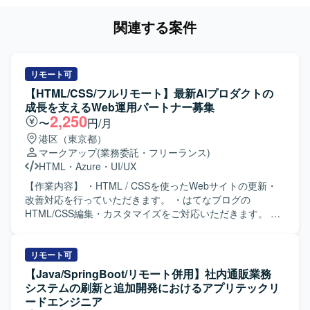
関連する案件
リモート可
【HTML/CSS/フルリモート】最新AIプロダクトの
成長を支えるWeb運用パートナー募集
2,250
〜
円/月
港区（東京都）
マークアップ
(業務委託・フリーランス)
HTML
・
Azure
・
UI/UX
【作業内容】 ・HTML / CSSを使ったWebサイトの更新・
改善対応を行っていただきます。 ・はてなブログの
HTML/CSS編集・カスタマイズをご対応いただきます。 ・
デザイン・コンテンツの修正・追加（テキスト・画像・レ
イアウト等）を実施していただきます。 ・サイト構造・要
件の理解を前提とした導線改善の提案・実装を行っていた
リモート可
だきます。 ・AIツール（ChatGPT・Claude等）を活用した
【Java/SpringBoot/リモート併用】社内通販業務
効率的な更新フローの推進を行っていただきます。 ・継続
システムの刷新と追加開発におけるアプリテックリ
的な運用サポートおよびサイト品質の維持・向上に取り組
ードエンジニア