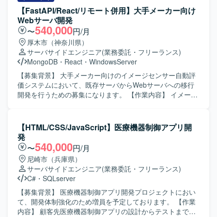
スタックを活用しながら、大規模な社内通販業務システム
改修を中心にご対応いただきます。 【求める人物像】 サイ
【FastAPI/React/リモート併用】大手メーカー向け
の刷新・追加開発に上流から関わることができます。レガ
トの目的や構成を理解しながら、丁寧かつ正確にコーディ
Webサーバ開発
シー環境からモダン環境への移行プロジェクトに関わるこ
ングができる方を求めております。コミュニケーションを
540,000
〜
円/月
とで、アプリケーションアーキテクチャ設計や技術選定の
取りながら柔軟に対応いただける方ですと望ましいです。
厚木市（神奈川県）
経験を積むことができます。テックリードとしてチームを
【ポジションの魅力】 教育関連のWEBサイトに継続的に関
サーバサイドエンジニア
(業務委託・フリーランス)
牽引しつつ、技術面での意思決定や改善活動をリードでき
わることで、サイト全体の構造や運用方針を踏まえたコー
MongoDB
・
React
・
WindowsServer
るポジションです。 【開発環境】 Java17、SpringBoot3な
ディングスキルを身につけていただけます。デザイン意図
どのモダン技術スタックを中心に、DockerやAWS ECS等の
を反映した実装に携わることで、より実務的なフロントエ
【募集背景】 大手メーカー向けのイメージセンサー自動評
コンテナ・クラウド技術を活用した開発を行っておりま
ンドスキルの向上が期待できます。 【開発環境】
価システムにおいて、既存サーバからWebサーバへの移行
す。現行システムではJava6/8、Weblogic、JavaEE、
HTML/CSSを中心としたコーディング環境を想定しており
開発を行うための募集になります。 【作業内容】 イメージ
Swing、OracleDBといったレガシー技術スタックも併存し
ます。
センサー自動評価のWebサーバ開発を行います。 現行のサ
ており、段階的な移行を進めながら開発を行っておりま
ーバから、Windows環境のWebサーバへの移行対応を実施
す。コミュニケーションおよび情報共有にはSlack、
します。 【求める人物像】 Webサーバ開発に主体的に取り
【HTML/CSS/JavaScript】医療機器制御アプリ開
Confluence、Jira、Miro、GitHub等のツールを利用してお
組み、既存システムの構造を理解しながら移行作業を着実
発
ります。
に進めていただける方を求めています。 【ポジションの魅
540,000
〜
円/月
力】 大手メーカー向けのシステム開発に携わることがで
尼崎市（兵庫県）
き、Webサーバや関連技術の実務経験を積むことができま
サーバサイドエンジニア
(業務委託・フリーランス)
す。 【開発環境】 Windows Server 2022/2025、IIS、
C#
・
SQLserver
FastAPI、MongoDB、React、LDAP、REST+gRPCなどを
用いたWebサーバ開発になります。
【募集背景】 医療機器制御アプリ開発プロジェクトにおい
て、開発体制強化のため増員を予定しております。 【作業
内容】 顧客先医療機器制御アプリの設計からテストまで一