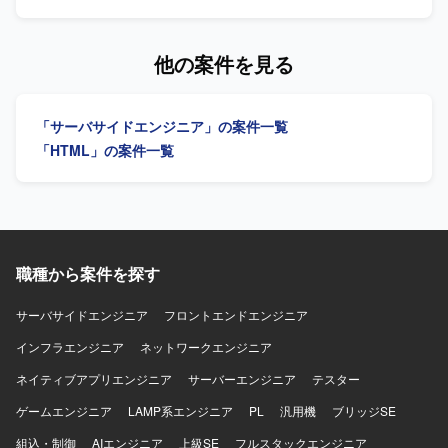
連の開発工程をご担当いただきます。 【求める人物像】 1
人称で主体的に作業を進められる方を求めております。
【ポジションの魅力】 医療機器領域のアプリ開発に携わる
他の案件を見る
ことで、専門性の高い業務経験を積むことができます。
【開発環境】 HTML、CSS、JavaScript、C#、SQL Server
を用いたアプリケーション開発環境となります。
「サーバサイドエンジニア」の案件一覧
「HTML」の案件一覧
職種から案件を探す
サーバサイドエンジニア
フロントエンドエンジニア
インフラエンジニア
ネットワークエンジニア
ネイティブアプリエンジニア
サーバーエンジニア
テスター
ゲームエンジニア
LAMP系エンジニア
PL
汎用機
ブリッジSE
組込・制御
AIエンジニア
上級SE
フルスタックエンジニア