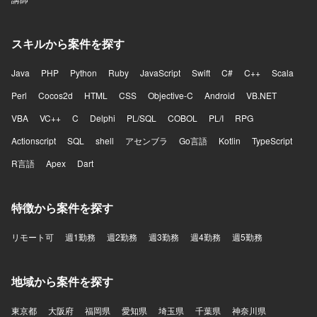
スキルから案件を探す
Java
PHP
Python
Ruby
JavaScript
Swift
C#
C++
Scala
Perl
Cocos2d
HTML
CSS
Objective-C
Android
VB.NET
VBA
VC++
C
Delphi
PL/SQL
COBOL
PL/I
RPG
Actionscript
SQL
shell
アセンブラ
Go言語
Kotlin
TypeScript
R言語
Apex
Dart
特徴から案件を探す
リモート可
週1勤務
週2勤務
週3勤務
週4勤務
週5勤務
地域から案件を探す
東京都
大阪府
福岡県
愛知県
埼玉県
千葉県
神奈川県