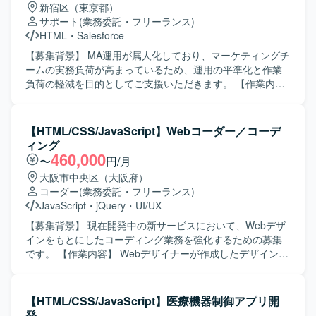
新宿区（東京都）
す。
者へのヒアリングを実施し、サイト運用および改善を進め
サポート
(業務委託・フリーランス)
ていただきます。 【求める人物像】 フロントエンドおよび
HTML
・
Salesforce
バックエンドの実装を一人称で推進でき、自ら課題を発見
して主体的に動いていただける方を求めております。 サイ
【募集背景】 MA運用が属人化しており、マーケティングチ
ト運用を行いながら、環境整備や業務フローの改善にも前
ームの実務負荷が高まっているため、運用の平準化と作業
向きに取り組んでいただける方が望ましいです。 【ポジシ
負荷の軽減を目的としてご支援いただきます。 【作業内
ョンの魅力】 サービスサイトやコーポレートサイト、LPな
容】 提供されたコンテンツをもとに、Marketoを中心とし
ど多様なWebサイトの運用・改善に携わることで、フロン
たMAツールでの実装から運用までをご担当いただきます。
トエンドからバックエンドまで幅広い実装経験を積むこと
具体的には、メール配信の設定、キャンペーンの設計およ
【HTML/CSS/JavaScript】Webコーダー／コーデ
ができます。 デザイナーと密に連携しながら、コンテンツ
び設定、リスト操作、プログラムやトークンの実装・調整
ィング
企画から実装まで一貫して関われるため、裁量を持ってサ
など、各種マーケティング施策の実務オペレーションを行
460,000
〜
円/月
イト改善に貢献していただけます。 【開発環境】 HTML /
っていただきます。 【求める人物像】 MA運用におけるル
大阪市中央区（大阪府）
CSS / JavaScript / React / TypeScript を用いたフロントエ
ールやテンプレートを正確に守りながら作業を進められる
コーダー
(業務委託・フリーランス)
ンド・バックエンド開発環境です。 WordPress をはじめと
方を求めています。細かな確認作業やテスト・チェック対
JavaScript
・
jQuery
・
UI/UX
した各種CMSを利用したサイト運用を行っております。 タ
応を丁寧に行い、安定した品質で運用を継続できる方が望
スク管理にはSlackおよびGoogleスプレッドシートを使用し
ましいです。 【ポジションの魅力】 MA運用の実務を通じ
【募集背景】 現在開発中の新サービスにおいて、Webデザ
ております。
て、マーケティングオートメーション領域の知見を深める
インをもとにしたコーディング業務を強化するための募集
ことができます。属人化している運用の平準化に関わるこ
です。 【作業内容】 Webデザイナーが作成したデザインカ
とで、運用設計や改善提案にも携わる機会があり、マーケ
ンプ（Figma／XD／Photoshop等）をもとに、HTML／CSS
ティングチームの中核メンバーとしてご活躍いただけま
／JavaScriptを用いたコーディング・実装業務を行っていた
す。 【開発環境】 MAツールとしてMarketoを中心に、
だきます。レスポンシブデザインへの対応や、デザインを
【HTML/CSS/JavaScript】医療機器制御アプリ開
HTML/CSSで構成されたLPやフォームを取り扱う環境とな
忠実に再現する実装も担当していただきます。 【求める人
発