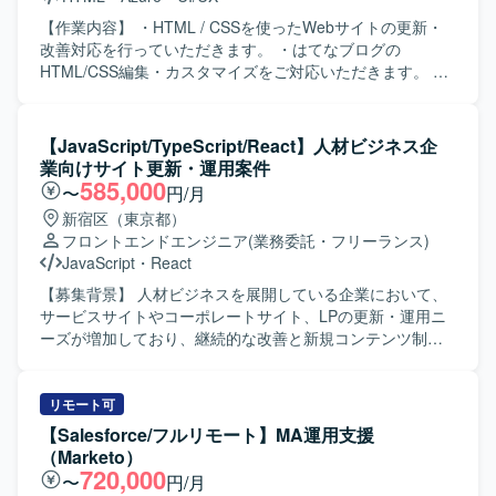
【作業内容】 ・HTML / CSSを使ったWebサイトの更新・
改善対応を行っていただきます。 ・はてなブログの
HTML/CSS編集・カスタマイズをご対応いただきます。 ・
デザイン・コンテンツの修正・追加（テキスト・画像・レ
イアウト等）を実施していただきます。 ・サイト構造・要
件の理解を前提とした導線改善の提案・実装を行っていた
【JavaScript/TypeScript/React】人材ビジネス企
だきます。 ・AIツール（ChatGPT・Claude等）を活用した
業向けサイト更新・運用案件
効率的な更新フローの推進を行っていただきます。 ・継続
585,000
〜
円/月
的な運用サポートおよびサイト品質の維持・向上に取り組
新宿区（東京都）
んでいただきます。 【ポジションの魅力】 生成AIを活用し
フロントエンドエンジニア
(業務委託・フリーランス)
た法人向けプロダクトのWebを担い、事業成長に直結する
JavaScript
・
React
アウトプットを出していただけます。 文言修正だけでな
く、UX・導線設計など、サイト全体の品質向上に関わって
【募集背景】 人材ビジネスを展開している企業において、
いただけます。 AIを積極活用した業務スタイルが根付いて
サービスサイトやコーポレートサイト、LPの更新・運用ニ
いる環境でご就業いただけます。 フルリモート・副業・短
ーズが増加しており、継続的な改善と新規コンテンツ制作
時間稼働から参画可能で、ライフスタイルに合わせて働い
を推進するためにWebエンジニアを募集しております。
ていただけます。 【求める人物像】 Webサイトの裏側の仕
【作業内容】 サービスサイト、コーポレートサイト、LPを
組みを正しく理解し、レイアウトを崩さずに安全な更新作
対象に、実装やコンテンツの作成・修正、広告用LPの制作
リモート可
業ができる方を求めています。 指示を待つだけでなく、サ
を行っていただきます。 要件整理を行いながら、スケジュ
【Salesforce/フルリモート】MA運用支援
イトの構造や目的に合わせて自発的に動ける方を求めてい
ール調整や設定作業を行い、複数タスクを並行して対応し
（Marketo）
ます。 単なる作業の代行者ではなく、サイトをより良くす
ていただきます。 タスクはSlackを通じて受け取り、
720,000
〜
円/月
るための運用パートナーとして伴走できる方を求めていま
Googleスプレッドシートで管理しつつ、必要に応じて関係