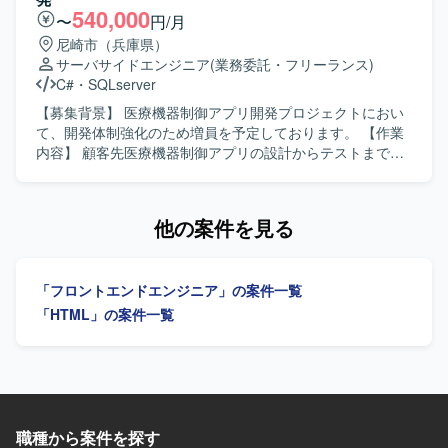
ります。
物像】 デザイン意図を汲み取りながら、細部までこだわっ
540,000
〜
円/月
てコーディングができる方を求めています。AIツールを活
尼崎市（兵庫県）
用した効率的な開発に前向きで、チームメンバーと積極的
サーバサイドエンジニア
(業務委託・フリーランス)
にコミュニケーションを取りながら作業を進められる方が
C#
・
SQLserver
望ましいです。 【ポジションの魅力】 AIツールを積極的に
活用できる環境で、最新のAI活用ノウハウを実務を通じて
【募集背景】 医療機器制御アプリ開発プロジェクトにおい
身につけることができます。メンバー同士のコミュニケー
て、開発体制強化のため増員を予定しております。 【作業
ションが活発で活気のある現場であり、裁量を持って実
内容】 顧客先医療機器制御アプリの設計からテストまで一
装・コーディングに関わることができます。 【開発環境】
連の開発工程をご担当いただきます。 【求める人物像】 1
デザインカンプにFigma／XD／Photoshop等を使用し、フ
人称で主体的に作業を進められる方を求めております。
ロントエンド実装にHTML／CSS／JavaScriptを用いた環境
【ポジションの魅力】 医療機器領域のアプリ開発に携わる
他の案件を見る
です。
ことで、専門性の高い業務経験を積むことができます。
【開発環境】 HTML、CSS、JavaScript、C#、SQL Server
を用いたアプリケーション開発環境となります。
「フロントエンドエンジニア」の案件一覧
「HTML」の案件一覧
職種から案件を探す