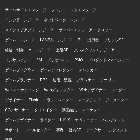
サーバサイドエンジニア
フロントエンドエンジニア
インフラエンジニア
ネットワークエンジニア
ネイティブアプリエンジニア
サーバーエンジニア
テスター
ゲームエンジニア
LAMP系エンジニア
PL
汎用機
ブリッジSE
組込・制御
AIエンジニア
上級SE
フルスタックエンジニア
コンサルタント
PM
プリセールス
PMO
プロダクトマネージャー
ゲームプログラマ
ゲームディレクター
デバッカー
ゲームプランナー
DBA
運用・監視
プランナー
アナリスト
Webマーケティング
Webディレクター
Webデザイナー
コーダー
デザイナー
Flash
イラストレーター
マークアップ
アニメーター
CGデザイナー
クリエイター
動画編集
マーケター
ゲームデザイナー
ライター
UI/UX
オペレーター
ヘルプデスク
サポート
コールセンター
事務
社内SE
データサイエンティスト
講師