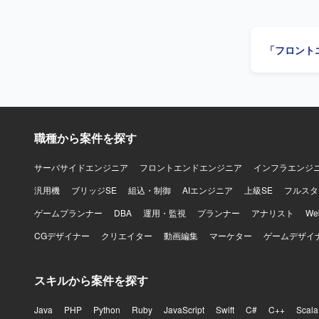
おります。
方が望ましいです。 【ポジションの魅力】 フロント
携わること
「フロント
むことがで
めていくことができます。 【開発環境】 HTML、
フロントエン
レートエン
す。
職種から案件を探す
サーバサイドエンジニア
フロントエンドエンジニア
インフラエンジ
汎用機
ブリッジSE
組込・制御
AIエンジニア
上級SE
フルスタ
ゲームプランナー
DBA
運用・監視
プランナー
アナリスト
W
CGデザイナー
クリエイター
動画編集
マーケター
ゲームデザイ
スキルから案件を探す
Java
PHP
Python
Ruby
JavaScript
Swift
C#
C++
Scala