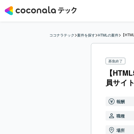
>
>
>
【HTM
ココナラテック
案件を探す
HTMLの案件
募集終了
【HTML
員サイ
報酬
職種
場所