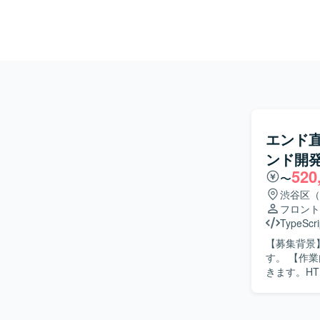
エンド直【
ンド開
520
〜
渋谷区（
フロント
TypeScri
【募集背景
す。 【作業内容】 既存および新規Webサービスのフロントエンド開発・運用を担当していただ
きます。HT
善まで一貫
携しながら機能追
や知識の習