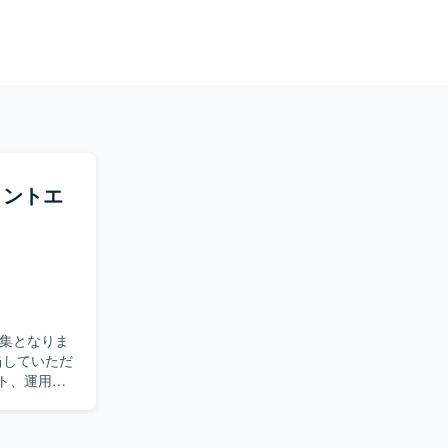
フロントエ
募集となりま
スト、運用改
メンバーと連
方を求めて