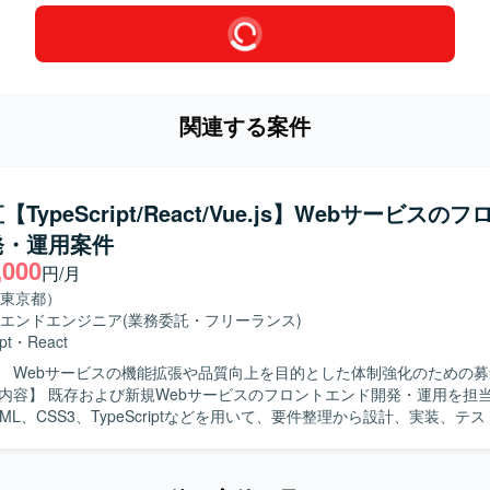
関連する案件
TypeScript/React/Vue.js】Webサービスの
発・運用案件
,000
円/月
東京都）
エンドエンジニア
(業務委託・フリーランス)
pt
・
React
】 Webサービスの機能拡張や品質向上を目的とした体制強化のための
ML、CSS3、TypeScriptなどを用いて、要件整理から設計、実装、テ
してご対応いただきます。1人称で主体的にタスクを進めつつ、チーム
加や改修、UI改善などを行っていただきます。 【求める人物像】 新しい技術
得に積極的で、自ら課題を見つけて提案・改善に取り組んでいただける