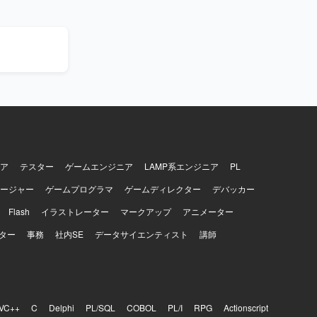
進められる
を幅広く積
の双方を高
MSやテンプ
っておりま
ア
テスター
ゲームエンジニア
LAMP系エンジニア
PL
ージャー
ゲームプログラマ
ゲームディレクター
デバッカー
Flash
イラストレーター
マークアップ
アニメーター
ター
事務
社内SE
データサイエンティスト
講師
VC++
C
Delphi
PL/SQL
COBOL
PL/I
RPG
Actionscript