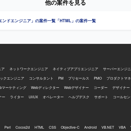
他の案件を見る
チーム内外とのコミュニケーションを大切にし、協調性を持って開発を
エンド領域において上流工程から一貫して
ができ、モダンな技術スタックを活用しながらWebサービス開発の経験
エンドエンジニア」の案件一覧
「HTML」の案件一覧
きます。主体的な提案や工夫が歓迎される環境のため、技術力と提案力
CSS3、TypeScript、JavaScriptを中心とした
ド環境で、ReactやVueなどのフレームワークや各種CSS設計手法、C
ジン、CSSプリプロセッサーなどを組み合わせたWebサービス開発を行
ニア
ネットワークエンジニア
ネイティブアプリエンジニア
サーバーエンジニ
ックエンジニア
コンサルタント
PM
プリセールス
PMO
プロダクトマネ
ebマーケティング
Webディレクター
Webデザイナー
コーダー
デザイナー
ナー
ライター
UI/UX
オペレーター
ヘルプデスク
サポート
コールセン
Perl
Cocos2d
HTML
CSS
Objective-C
Android
VB.NET
VBA