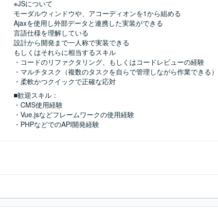
※JSについて

モーダルウィンドウや、アコーディオンを1から組める

Ajaxを使用し外部データと連携した実装ができる

言語仕様を理解している

設計から開発まで一人称で実装できる

もしくはそれらに相当するスキル

・コードのリファクタリング、もしくはコードレビューの経験

・マルチタスク（複数のタスクを自らで管理しながら作業できる）

・柔軟かつクイックで正確な応対
■歓迎スキル：
・CMS使用経験

・Vue.jsなどフレームワークの使用経験

・PHPなどでのAPI開発経験