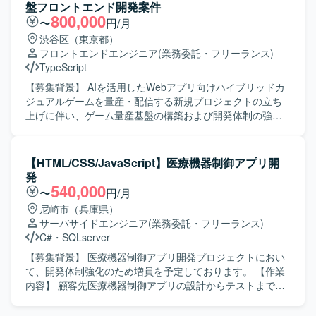
CSS設計手法、CMSやテンプレートエンジン、CSSプリプ
物像】 デザイン意図を汲み取りながら、細部までこだわっ
盤フロントエンド開発案件
ロセッサーなどを組み合わせたWebサービス開発を行って
てコーディングができる方を求めています。AIツールを活
800,000
〜
円/月
おります。
用した効率的な開発に前向きで、チームメンバーと積極的
渋谷区（東京都）
にコミュニケーションを取りながら作業を進められる方が
フロントエンドエンジニア
(業務委託・フリーランス)
望ましいです。 【ポジションの魅力】 AIツールを積極的に
TypeScript
活用できる環境で、最新のAI活用ノウハウを実務を通じて
身につけることができます。メンバー同士のコミュニケー
【募集背景】 AIを活用したWebアプリ向けハイブリッドカ
ションが活発で活気のある現場であり、裁量を持って実
ジュアルゲームを量産・配信する新規プロジェクトの立ち
装・コーディングに関わることができます。 【開発環境】
上げに伴い、ゲーム量産基盤の構築および開発体制の強化
デザインカンプにFigma／XD／Photoshop等を使用し、フ
を目的に、フロントエンドエンジニアを募集しておりま
ロントエンド実装にHTML／CSS／JavaScriptを用いた環境
す。 【作業内容】 継続的なゲーム開発・配信を支える開発
です。
基盤の構築をご担当いただきます。AIコーディングツール
【HTML/CSS/JavaScript】医療機器制御アプリ開
を前提とした新しい開発スタイルを取り入れながら、機能
発
要求を満たすシステムの設計・開発に加え、ゲーム量産を
540,000
〜
円/月
支える共通基盤の設計・実装に携わっていただきます。ま
尼崎市（兵庫県）
た、ご自身で企画・設計したゲームを実際に開発し、両ス
サーバサイドエンジニア
(業務委託・フリーランス)
トアへ配信していただくことも可能なポジションです。
C#
・
SQLserver
【求める人物像】 技術への高い興味関心があり自発的にキ
ャッチアップできる方、自発的にコミュニケーションを取
【募集背景】 医療機器制御アプリ開発プロジェクトにおい
りプロジェクトを進められる方、常により良いモノづくり
て、開発体制強化のため増員を予定しております。 【作業
を追求できる方を求めております。 【ポジションの魅力】
内容】 顧客先医療機器制御アプリの設計からテストまで一
開発基盤の構築に携わりながらご自身でもゲーム開発を担
連の開発工程をご担当いただきます。 【求める人物像】 1
当していただき、開発したゲームをスピーディーにストア
人称で主体的に作業を進められる方を求めております。