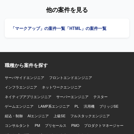
へリリースしユーザーへ届ける経験を数多く積める環境で
【ポジションの魅力】 医療機器領域のアプリ開発に携わる
他の案件を見る
す。AIを活用したゲーム量産プロジェクトの立ち上げフェ
ことで、専門性の高い業務経験を積むことができます。
ーズから参画できるため、前例のないゲーム量産基盤をゼ
【開発環境】 HTML、CSS、JavaScript、C#、SQL Server
ロから設計構築でき、大きな裁量を持って開発に取り組め
を用いたアプリケーション開発環境となります。
「マークアップ」の案件一覧
「HTML」の案件一覧
ます。AIコーディングツール前提の開発スタイルを最前線
で実践でき、今後の開発の標準形をつくり上げていくフェ
ーズに携わることができます。少人数体制ならではのスピ
ード感があり、意思決定から実装、リリースまでを迅速に
進められる環境です。 【開発環境】 開発言語・フレームワ
ークはJavaScript / TypeScriptを使用いたします。開発ツー
ルとしてAIコーディングツール（Claude Code、Codex
職種から案件を探す
CLI（OpenAI））を利用いたします。
サーバサイドエンジニア
フロントエンドエンジニア
インフラエンジニア
ネットワークエンジニア
ネイティブアプリエンジニア
サーバーエンジニア
テスター
ゲームエンジニア
LAMP系エンジニア
PL
汎用機
ブリッジSE
組込・制御
AIエンジニア
上級SE
フルスタックエンジニア
コンサルタント
PM
プリセールス
PMO
プロダクトマネージャー