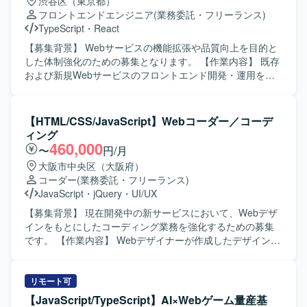
渋谷区（東京都）
んでいただきます。 【ポジションの魅力】 生成AIを活用し
フロントエンドエンジニア
(業務委託・フリーランス)
た法人向けプロダクトのWebを担い、事業成長に直結する
TypeScript
・
React
アウトプットを出していただけます。 文言修正だけでな
く、UX・導線設計など、サイト全体の品質向上に関わって
【募集背景】 Webサービスの機能拡張や品質向上を目的と
いただけます。 AIを積極活用した業務スタイルが根付いて
した体制強化のための募集となります。 【作業内容】 既存
いる環境でご就業いただけます。 フルリモート・副業・短
および新規Webサービスのフロントエンド開発・運用を担
時間稼働から参画可能で、ライフスタイルに合わせて働い
当していただきます。HTML、CSS3、TypeScriptなどを用
ていただけます。 【求める人物像】 Webサイトの裏側の仕
いて、要件整理から設計、実装、テスト、運用改善まで一
組みを正しく理解し、レイアウトを崩さずに安全な更新作
貫してご対応いただきます。1人称で主体的にタスクを進め
【HTML/CSS/JavaScript】Webコーダー／コーデ
業ができる方を求めています。 指示を待つだけでなく、サ
つつ、チームメンバーと連携しながら機能追加や改修、UI
ィング
イトの構造や目的に合わせて自発的に動ける方を求めてい
改善などを行っていただきます。 【求める人物像】 新しい
460,000
〜
円/月
ます。 単なる作業の代行者ではなく、サイトをより良くす
技術や知識の習得に積極的で、自ら課題を見つけて提案・
大阪市中央区（大阪府）
るための運用パートナーとして伴走できる方を求めていま
改善に取り組んでいただける方を求めております。チーム
コーダー
(業務委託・フリーランス)
す。
内外とのコミュニケーションを大切にし、協調性を持って
JavaScript
・
jQuery
・
UI/UX
開発を進められる方が望ましいです。 【ポジションの魅
力】 フロントエンド領域において上流工程から一貫して携
【募集背景】 現在開発中の新サービスにおいて、Webデザ
わることができ、モダンな技術スタックを活用しながら
インをもとにしたコーディング業務を強化するための募集
Webサービス開発の経験を幅広く積むことができます。主
です。 【作業内容】 Webデザイナーが作成したデザインカ
体的な提案や工夫が歓迎される環境のため、技術力と提案
ンプ（Figma／XD／Photoshop等）をもとに、HTML／CSS
力の双方を高めていくことができます。 【開発環境】
／JavaScriptを用いたコーディング・実装業務を行っていた
HTML、CSS3、TypeScript、JavaScriptを中心としたフロン
だきます。レスポンシブデザインへの対応や、デザインを
リモート可
トエンド環境で、ReactやVueなどのフレームワークや各種
忠実に再現する実装も担当していただきます。 【求める人
【JavaScript/TypeScript】AI×Webゲーム量産基