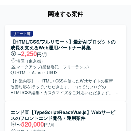
関連する案件
リモート可
【HTML/CSS/フルリモート】最新AIプロダクトの
成長を支えるWeb運用パートナー募集
2,250
〜
円/月
港区（東京都）
マークアップ
(業務委託・フリーランス)
HTML
・
Azure
・
UI/UX
【作業内容】 ・HTML / CSSを使ったWebサイトの更新・
改善対応を行っていただきます。 ・はてなブログの
HTML/CSS編集・カスタマイズをご対応いただきます。 ・
デザイン・コンテンツの修正・追加（テキスト・画像・レ
イアウト等）を実施していただきます。 ・サイト構造・要
件の理解を前提とした導線改善の提案・実装を行っていた
エンド直【TypeScript/React/Vue.js】Webサービ
だきます。 ・AIツール（ChatGPT・Claude等）を活用した
スのフロントエンド開発・運用案件
効率的な更新フローの推進を行っていただきます。 ・継続
520,000
〜
円/月
的な運用サポートおよびサイト品質の維持・向上に取り組