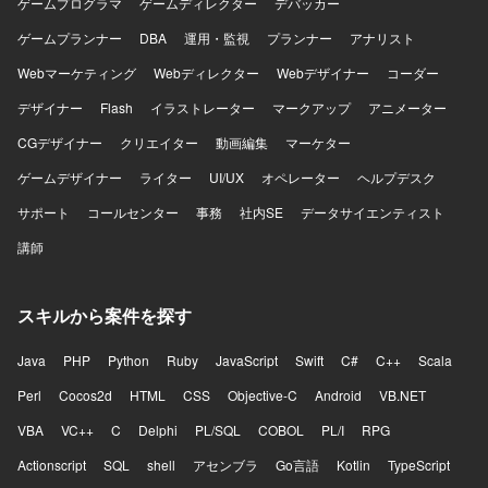
ゲームプログラマ
ゲームディレクター
デバッカー
ゲームプランナー
DBA
運用・監視
プランナー
アナリスト
Webマーケティング
Webディレクター
Webデザイナー
コーダー
デザイナー
Flash
イラストレーター
マークアップ
アニメーター
CGデザイナー
クリエイター
動画編集
マーケター
ゲームデザイナー
ライター
UI/UX
オペレーター
ヘルプデスク
サポート
コールセンター
事務
社内SE
データサイエンティスト
講師
スキルから案件を探す
Java
PHP
Python
Ruby
JavaScript
Swift
C#
C++
Scala
Perl
Cocos2d
HTML
CSS
Objective-C
Android
VB.NET
VBA
VC++
C
Delphi
PL/SQL
COBOL
PL/I
RPG
Actionscript
SQL
shell
アセンブラ
Go言語
Kotlin
TypeScript