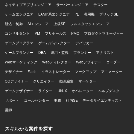
るための運用パートナーとして伴走できる方を求めていま
ネイティブアプリエンジニア
サーバーエンジニア
テスター
す。
ゲームエンジニア
LAMP系エンジニア
PL
汎用機
ブリッジSE
組込・制御
AIエンジニア
上級SE
フルスタックエンジニア
コンサルタント
PM
プリセールス
PMO
プロダクトマネージャー
ゲームプログラマ
ゲームディレクター
デバッカー
ゲームプランナー
DBA
運用・監視
プランナー
アナリスト
Webマーケティング
Webディレクター
Webデザイナー
コーダー
デザイナー
Flash
イラストレーター
マークアップ
アニメーター
CGデザイナー
クリエイター
動画編集
マーケター
ゲームデザイナー
ライター
UI/UX
オペレーター
ヘルプデスク
サポート
コールセンター
事務
社内SE
データサイエンティスト
講師
スキルから案件を探す