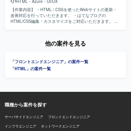
HTML
・
Azure
・
UI/UX
【作業内容】 ・HTML / CSSを使ったWebサイトの更新・
改善対応を行っていただきます。 ・はてなブログの
HTML/CSS編集・カスタマイズをご対応いただきます。 ・
デザイン・コンテンツの修正・追加（テキスト・画像・レ
イアウト等）を実施していただきます。 ・サイト構造・要
件の理解を前提とした導線改善の提案・実装を行っていた
他の案件を見る
だきます。 ・AIツール（ChatGPT・Claude等）を活用した
効率的な更新フローの推進を行っていただきます。 ・継続
的な運用サポートおよびサイト品質の維持・向上に取り組
「フロントエンドエンジニア」の案件一覧
んでいただきます。 【ポジションの魅力】 生成AIを活用し
た法人向けプロダクトのWebを担い、事業成長に直結する
「HTML」の案件一覧
アウトプットを出していただけます。 文言修正だけでな
く、UX・導線設計など、サイト全体の品質向上に関わって
いただけます。 AIを積極活用した業務スタイルが根付いて
いる環境でご就業いただけます。 フルリモート・副業・短
時間稼働から参画可能で、ライフスタイルに合わせて働い
ていただけます。 【求める人物像】 Webサイトの裏側の仕
職種から案件を探す
組みを正しく理解し、レイアウトを崩さずに安全な更新作
業ができる方を求めています。 指示を待つだけでなく、サ
サーバサイドエンジニア
フロントエンドエンジニア
イトの構造や目的に合わせて自発的に動ける方を求めてい
インフラエンジニア
ます。 単なる作業の代行者ではなく、サイトをより良くす
ネットワークエンジニア