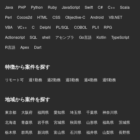
Java
PHP
Python
Ruby
JavaScript
Swift
C#
C++
Scala
Perl
Cocos2d
HTML
CSS
Objective-C
Android
VB.NET
VBA
VC++
C
Delphi
PL/SQL
COBOL
PL/I
RPG
Actionscript
SQL
shell
アセンブラ
Go言語
Kotlin
TypeScript
R言語
Apex
Dart
特徴から案件を探す
リモート可
週1勤務
週2勤務
週3勤務
週4勤務
週5勤務
地域から案件を探す
東京都
大阪府
福岡県
愛知県
埼玉県
千葉県
神奈川県
北海道
青森県
岩手県
宮城県
秋田県
山形県
福島県
茨城県
栃木県
群馬県
新潟県
富山県
石川県
福井県
山梨県
長野県